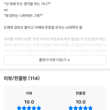
“넌 대체 무슨 생각을 하는 거니?”
vs
“왜 엄마는 나한테만 그래?”
오해와 갈등은 줄이고 이해와 존중을 부르는 뇌과학의 힘
아이를 키우다 보면 “우리 아이의 머릿속에 뭐가 들었는지 모르겠다”라는
생각이 들 때가 있다. 다른 아이들은 척척 해내는 거 같은데 우리 아이만 뒤
처지는 것 같아서 불안하고 어디에 문제가 있는 건 아닐까라는 초조함마저
든다. 아이들도 마찬가지다. “왜 엄마는 나한테만 그래?”, “내가 뭘 잘못했
출판사 리뷰 더보기
는데?”라는 말을 입에 달고 산다. 부모가 자신의 마음을 몰라주는 것 같아
억울하고 속상하다.
리뷰/한줄평
114
이 모든 갈등의 중심에는 바로 ‘뇌’가 있다. 사고, 공감, 행동 등 인간이 살아
가면서 반드시 필요한 능력은 태어날 때부터 형성된 것이 아니라 뇌 발달
과정에 맞추어 성장하기 때문이다. 따라서 뇌의 성장 과정과 원리를 제대
리뷰
한줄평
로 이해하는 것은 아이를 사랑하는 마음 이상으로 중요한 육아의 핵심 가
10.0
10.0
치가 되어준다.