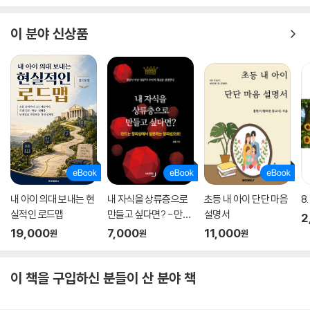
이 분야 신상품
내 아이 의대 보내는 현
내 자식을 상류층으로
초등 내 아이 단단 마음
8
실적인 로드맵
만들고 싶다면? - 만드
설명서
2
는 창의성에서 질문하
19,000
7,000
11,000
원
원
원
는 창의성으로!
이 책을 구입하신 분들이 산 분야 책