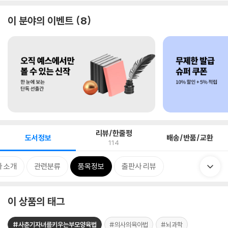
이 분야의 이벤트
8
리뷰/한줄평
도서정보
배송/반품/교환
114
 소개
관련분류
품목정보
출판사 리뷰
이 상품의 태그
#사춘기자녀를키우는부모양육법
#의사의육아법
#뇌과학