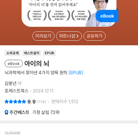
미리보기
파트너샵
공유하기
소득공제
베스트셀러
EPUB
아이의 뇌
eBook
뇌과학에서 찾아낸 4가지 양육 원칙
EPUB
김붕년
저
포레스트북스
2024.12.11.
9.9
판매지수
1,512
114
주간베스트
가정 살림
72위
12,500
원