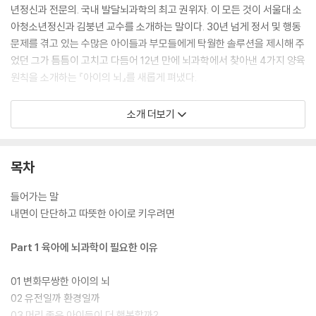
년정신과 전문의. 국내 발달뇌과학의 최고 권위자. 이 모든 것이 서울대 소
아청소년정신과 김붕년 교수를 소개하는 말이다. 30년 넘게 정서 및 행동
문제를 겪고 있는 수많은 아이들과 부모들에게 탁월한 솔루션을 제시해 주
었던 그가 틈틈이 고치고 다듬어 12년 만에 뇌과학에서 찾아낸 4가지 양육
원칙을 소개하는 『아이의 뇌』를 새롭게 펴냈다.
인간은 뇌의 기능을 30% 정도만 가지고 태어난다. 생명을 유지하기 위한
소개 더보기
능력만 갖추고 있는 셈이다. 어린아이들의 뇌는 이른바 결정적 시기라 불
리는 12세까지 신경세포 간의 연결을 활성화시키면서 폭발적으로 성장하
게 되는데, 이 연결이 활성화되는 부위가 연령에 따라 다르다. 만 3세까지
목차
는 두정엽, 측두엽, 후두엽과 변연계에서 발달이 이뤄지게 되는데 이 부위
에서 주로 관장하는 것은 감정적이고 감각적인 영역이다. 다시 말해 만 3
들어가는 말
세 이전에는 논리와 이성, 합리적인 사고와 학습 같은 영역은 길러낼 수 없
내면이 단단하고 따뜻한 아이로 키우려면
다는 얘기다. 대신 이 시기에는 오감 자극을 통해 충족시키는 감각 기능의
발달, 교감과 애착을 통해 형성되는 감정의 발달이 매우 중요하다.
Part 1 육아에 뇌과학이 필요한 이유
이 책은 뇌 발달의 결정적 시기에 맞추어 사고력, 공감력, 실행력을 고루 성
01 변화무쌍한 아이의 뇌
장시킬 수 있는 실질적이고 구체적인 양육 지침이 담겨 있다. 김붕년 교수
02 유전일까 환경일까
는 30여 년 동안 발달뇌과학자로 살아온 학자의 통찰력과 두 아이를 키워
03 머리 좋은 아이들이 더 행복할까?