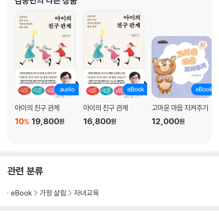
김붕년
의 다른 상품
에 기여한 공로를 인정받아 보건복지부장관상, 교육인적자원부장관
17 어울림도 능력이다
상 등을 수상하
18 공감은 사랑을 먹고 자란다
19 착함에 끌리는 이유
20 행복을 저당 잡힌 아이들
21 검은 불독에 물린 것 같아요
22 행복 근육을 튼튼하게 해주는 스킨십
23 학교라는 안전 울타리
아이의 친구 관계
아이의 친구 관계
고마운 마음 지켜주기
Part 4 마음먹은 대로 행동할 수 있게 하는 실행 지능
10
19,800
16,800
12,000
%
원
원
원
24 경쟁을 부추기는 사회
25 기다릴 줄 아는 아이가 세상을 이끈다
26 꿈을 꾸는 아이 VS 꿈을 이루는 아이
27 칭찬의 기술
관련 분류
28 걱정과 불안이 너무 많은 아이에게
29 부정적 기억을 몰아내는 의지력 회로
eBook
가정 살림
자녀교육