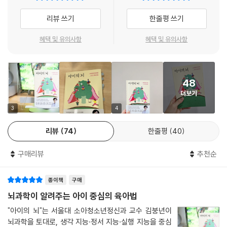
tvN [유 퀴즈 온 더 블럭], EBS [부모 클래스] 같은 방송 프로그램과 유튜
리뷰 쓰기
한줄평 쓰기
브, 강연 등을 통해 대한민국 대표 육아 멘토로 손꼽히는 서울대 소아청소
년정신과 김붕년 교수는 “아이들의 뇌가 원하는 양육과 교육은 따로 있
혜택 및 유의사항
혜택 및 유의사항
다”고 단호하게 말한다. 사고와 행동의 핵심 중추인 뇌를 제대로 이해하지
못한다면 부모가 아이에게 보내는 사랑과 관심이 자칫 욕심과 상처로 남을
수 있기 때문이다. 좋은 양육은 부모가 하고 싶은 것을 베푸는 것이 아니라
48
아이에게 필요한 것을 정확하고 흔들림 없이 제공하는 것이다.
더보기
“아이들의 마음을 읽기 전에
3
4
아이의 뇌를 읽어주세요”
리뷰
74
한줄평
40
무조건적 사랑과 희생에서 벗어나
구매리뷰
추천순
명확한 양육 원칙을 제시해주는 책!
종이책
구매
잘못된 양육 방식으로 인해 아이들의 상처받고 난 뒤 부모들은 이렇게 말
한다. “아이를 너무 사랑해서 그랬어요”, “다 아이가 잘되길 바라는 마음이
뇌과학이 알려주는 아이 중심의 육아법
었습니다.” 하지만 정확한 원칙과 기준 없이 감정과 의욕만이 앞서는 육아
"아이의 뇌"는 서울대 소아청소년정신과 교수 김붕년이
는 부모와 아이 모두에게 생채기만 남길 뿐이다. 그렇다면 도대체 올바른
뇌과학을 토대로, 생각 지능·정서 지능·실행 지능을 중심