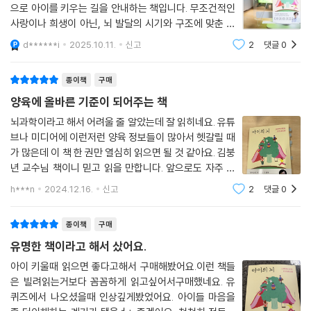
양육이란 무엇일까?
으로 아이를 키우는 길을 안내하는 책입니다. 무조건적인
사랑이나 희생이 아닌, 뇌 발달의 시기와 구조에 맞춘 명
국내 최고의 소아청소년정신과 명의이자 두 아이의 아빠인 김붕년 교수는
확한 양육 원칙을 제시하며, 부모가 흔히 놓치는 심리적·
d******i
2025.10.11.
신고
2
댓글
0
생물학적 기반을 짚어 줍니다. 책은 크게 네 부분으로 나
어떻게 해야 좋은 부모가 될 수 있냐는 질문에 이렇게 답한다. “당신의 자
뉩니다. 첫 번째는 ‘왜 뇌과학이 양육에 필
녀를 귀한 손님처럼 여기세요.” 짧은 이 한 줄의 문장 속에는 아주 많은 의
종이책
구매
미가 담겨 있다.
양육에 올바른 기준이 되어주는 책
먼저 배려다. 귀한 손님이라면 판단의 기준을 내가 아닌 상대에게 두기 마
뇌과학이라고 해서 어려울 줄 알았는데 잘 읽히네요. 유튜
브나 미디어에 이런저런 양육 정보들이 많아서 헷갈릴 때
련이다. 내가 좋아하는 것, 내가 원하는 것을 강요하지 않고 상대가 원하는
가 많은데 이 책 한 권만 열심히 읽으면 될 것 같아요. 김붕
것 위주로 생각한다는 뜻이다. 다음은 존중이다. 내가 좌지우지할 수 있는
년 교수님 책이니 믿고 읽을 만합니다. 앞으로도 자주 참
존재가 아님을 인정하고 그 사람 자체로 바라봐줘야 한다는 것이다. 그리
고하며 다시 읽게 될 것 같네요. 좋은 책 만들어주셔서 감
고 이러한 양육 태도를 갖기 위해 반드시 ‘아이의 뇌’를 공부해야 한다고 강
h***n
2024.12.16.
신고
2
댓글
0
사합니다.
조한다.
종이책
구매
“아이들의 뇌 발달은 영역별로 결정적 시기가 다릅니다. 똑똑한 두뇌와 따
유명한 책이라고 해서 샀어요.
뜻한 정서를 가진 아이로 자라나기 위해서는 이 시기에 부모가 아이들의
아이 키울때 읽으면 좋다고해서 구매해봤어요.이런 책들
뇌 발달에 얼마나 적절한 양육 환경을 제공해주었는가가 매우 중요합니
은 빌려읽는거보다 꼼꼼하게 읽고싶어서구매했네요. 유
다.”
퀴즈에서 나오셨을때 인상깊게봤었어요. 아이들 마음을