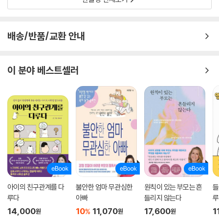
배송/반품/교환 안내
이 분야 베스트셀러
아이의 친구관계를 다
불안한 엄마 무관심한
원칙이 있는 부모는 흔
들
루다
아빠
들리지 않는다
루
14,000
10
11,070
17,600
1
%
원
원
원