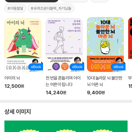
#아동발달
#유퀴즈온더블럭_자기님들
아이의 뇌
천 번을 흔들리며 아이
10대 놀라운 뇌 불안한
부
는 어른이 됩니다
뇌 아픈 뇌
12,500
1
원
14,240
9,400
원
원
상세 이미지