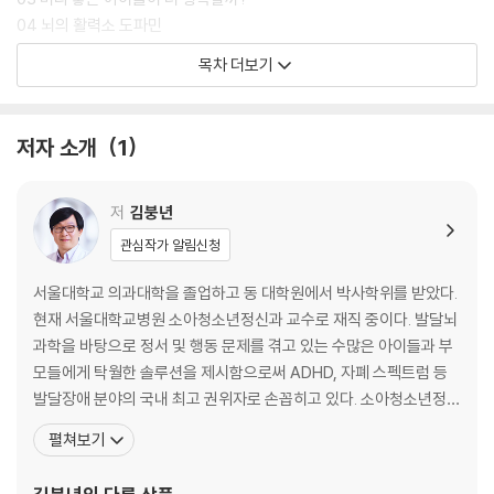
낸 아빠의 경험을 넘나들며 때로는 날카롭게, 때로는 따뜻하게 진심 어린
04 뇌의 활력소 도파민
조언을 건넨다.
05 뇌의 쉼터 세로토닌
목차 더보기
06 뇌 속의 경보 시스템 아드레날린
아이를 잘 기르고 싶지 않은 부모는 없을 것이다. “20년 전으로 돌아가 내
07 잠을 자지 않을 때 생기는 일
아이를 다시 키운다면 이 책을 평생의 지침으로 삼고 싶다”고 극찬한 곽윤
08 저는 원래 아침을 먹지 않아요
저자 소개
1
정 교수의 이야기처럼 이 책이야말로 아이들의 원하는 삶을 향해 당당하게
09 뇌를 튼튼하게 만드는 뜻밖의 습관
나아갈 수 있는 든든한 밑거름이 되어줄 것이다.
Part 2. 세상을 향한 관점을 넓히는 생각 지능
저
김붕년
관심작가 알림신청
10 결국 해내는 아이들의 비밀
11 뇌는 억지로 일하지 않는다
서울대학교 의과대학을 졸업하고 동 대학원에서 박사학위를 받았다.
12 산만한 우리 아이 ADHD일까요?
현재 서울대학교병원 소아청소년정신과 교수로 재직 중이다. 발달뇌
13 몰입의 즐거움
과학을 바탕으로 정서 및 행동 문제를 겪고 있는 수많은 아이들과 부
14 상상력이 뇌 지도를 바꾼다
모들에게 탁월한 솔루션을 제시함으로써 ADHD, 자폐 스펙트럼 등
15 자존감을 높이는 마법사
발달장애 분야의 국내 최고 권위자로 손꼽히고 있다. 소아청소년정신
16 전전두엽을 자극하는 책 읽기의 효과
의학 분야에서 가장 권위 있는 학회인 국제소아청소년정신의학회 부
펼쳐보기
회장을 비롯해 발달장애 거점병원 중앙지원단장과 행동발달증진센
Part 3 따뜻한 눈으로 타인을 보게 하는 정서 지능
터장을 맡고 있다. 임상과 연구를 오가며 소아청소년 정신보건 발전