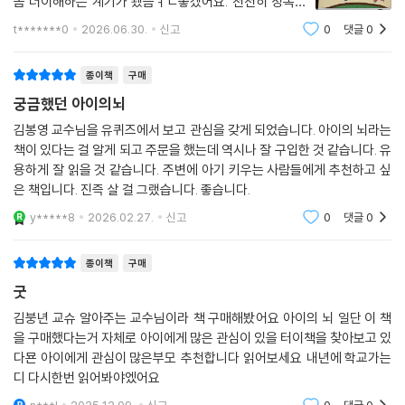
좀 더이해하는 계기가 됐음ㅕㄴ좋겠어요. 천천히 정독해
내 아이가 더 똑똑하길 바란다면, 더 자유롭게 사고하고 당당하게 행동하
볼게요!
t*******0
2026.06.30.
신고
0
댓글
0
길 원한다면 무조건적인 사랑과 희생이 아니라, 과학적으로 입증된 뇌의
성장 과정에 따라 명확한 양육 원칙을 세워야 한다. 부모들이 읽어야 할 것
종이책
구매
은 마음이 아니라, 아이의 뇌다.
궁금했던 아이의뇌
김봉영 교수님을 유퀴즈에서 보고 관심을 갖게 되었습니다. 아이의 뇌라는
책이 있다는 걸 알게 되고 주문을 했는데 역시나 잘 구입한 것 같습니다. 유
용하게 잘 읽을 것 같습니다. 주변에 아기 키우는 사람들에게 추천하고 싶
은 책입니다. 진즉 살 걸 그랬습니다. 좋습니다.
y*****8
2026.02.27.
신고
0
댓글
0
종이책
구매
굿
김붕년 교슈 알아주는 교수님이라 책 구매해봤어요 아이의 뇌 일단 이 책
을 구매했다는거 자체로 아이에게 많은 관심이 있을 터이책을 찾아보고 있
다묜 아이에게 관심이 많은부모 추천합니다 읽어보세요 내년에 학교가는
디 다시한번 읽어봐야엤어요