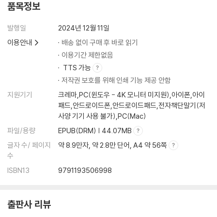
품목정보
발행일
2024년 12월 11일
이용안내
배송 없이 구매 후 바로 읽기
이용기간 제한없음
TTS 가능
저작권 보호를 위해 인쇄 기능 제공 안함
지원기기
크레마,PC(윈도우 - 4K 모니터 미지원),아이폰,아이
패드,안드로이드폰,안드로이드패드,전자책단말기(저
사양 기기 사용 불가),PC(Mac)
파일/용량
EPUB(DRM) | 44.07MB
글자 수/ 페이지
약 8.9만자, 약 2.8만 단어, A4 약 56쪽
수
ISBN13
9791193506998
출판사 리뷰