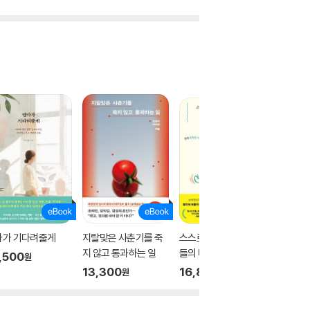
마가 기다려줄게
지랄맞은 사춘기를 죽
스스로 중심 잡는 아이
요즘 초
지 않고 통과하는 일
들의 비밀, 자기결정력
님만 모
,500
원
13,300
16,830
14,80
원
원