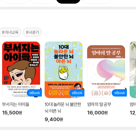
#자녀교육
#사춘기
부서지는 아이들
10대 놀라운 뇌 불안한
엄마의 말 공부
엄
뇌 아픈 뇌
15,500
16,000
12
원
원
9,400
원