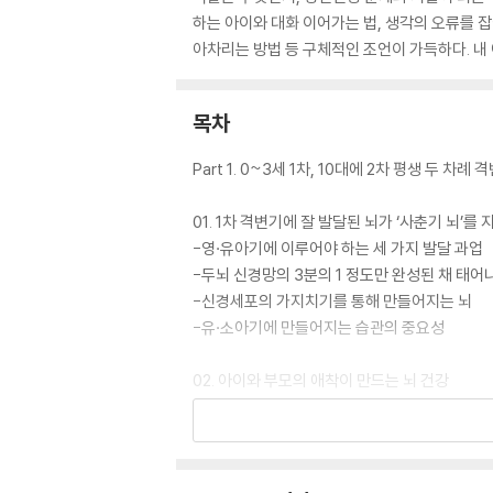
하는 아이와 대화 이어가는 법, 생각의 오류를 잡
아차리는 방법 등 구체적인 조언이 가득하다. 내
목차
Part 1. 0~3세 1차, 10대에 2차 평생 두 차례
01. 1차 격변기에 잘 발달된 뇌가 ‘사춘기 뇌’를
-영·유아기에 이루어야 하는 세 가지 발달 과업
-두뇌 신경망의 3분의 1 정도만 완성된 채 태어
-신경세포의 가지치기를 통해 만들어지는 뇌
-유·소아기에 만들어지는 습관의 중요성
02. 아이와 부모의 애착이 만드는 뇌 건강
-스킨십으로 만들어지는 행복 호르몬 옥시토신
-공감과 사회성의 열쇠, 거울 뉴런 시스템
-이성과 감정의 균형과 절제를 이루는 대상회