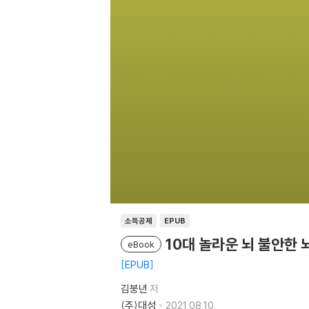
소득공제
EPUB
10대 놀라운 뇌 불안한 
eBook
EPUB
김붕년
저
(주)대성
2021.08.10.