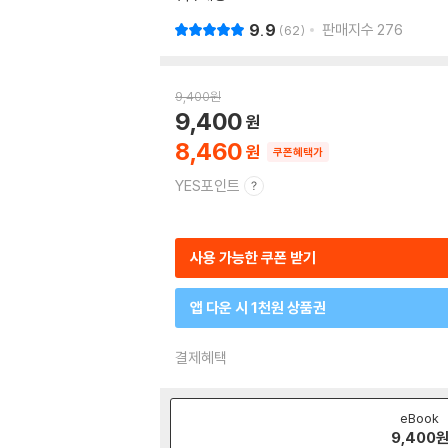
9.9
판매지수
276
62
9,400
원
9,400
8,460
쿠폰혜택가
YES포인트
사용 가능한 쿠폰 받기
앱 다운 시 1천원 상품권
결제혜택
eBook
9,400