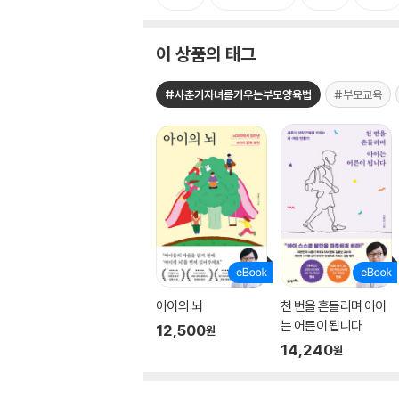
이 상품의 태그
#사춘기자녀를키우는부모양육법
#부모교육
아이의 뇌
천 번을 흔들리며 아이
는 어른이 됩니다
12,500
원
14,240
원