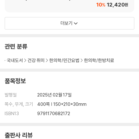
10
12,420
%
원
더보기
관련 분류
국내도서
건강 취미
한의학/민간요법
한의학/한방치료
품목정보
발행일
2025년 02월 17일
쪽수, 무게, 크기
400쪽 | 150*210*30mm
ISBN13
9791170682172
출판사 리뷰