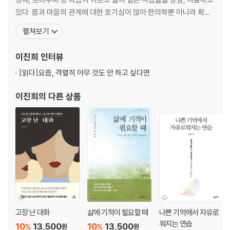
있다. 몸과 마음의 관계에 대한 호기심이 많아 한의학뿐 아니라 확언,
저자 소개
EFT, 배치플라워, NLP, 에니어그램 등 다양한 치료 프로그램과 훈련
펼쳐보기
네덜란드어 역자 소개
법을 연구하여 임상에 접목하여 사람들의 치유와 변화를 돕고 있다.
영어 역자 소개
인터넷상에서 ‘해피지니’라는 별명으로 ‘다이름 행복학교’ 카페를 운
이진희
인터뷰
찾아보기
영하며, 많은 이들이 자신의 삶에서 감사와 치유
[읽다]
요즘, 격렬히 아무 것도 안 하고 싶다면
이진희
의 다른 상품
고장 난 대화
삶에 기적이 필요할 때
나쁜 기억에서 자유로
워지는 연습
10
13,500
10
13,500
%
%
원
원