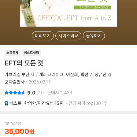
미리보기
사이즈비교
공유하기
소득공제
베스트셀러
EFT의 모든 것
가브리엘 루텐
저
게리 크레이그
이진희
박선우
정유진
역
군자출판사
2025.02.17.
9.0
판매지수
420
2
베스트
한의학/민간요법
15위
건강 취미 top100 1주
35,000
원
35,000