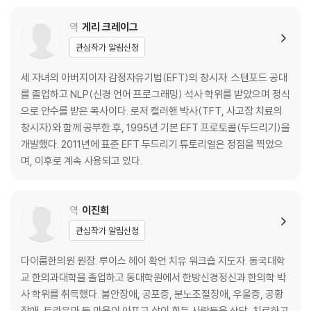
EFT 실행 계획
추가 기법과 정보
역
게리 크레이그
관심작가 알림신청
2부
세 자녀의 아버지이자 감정자유기법(EFT)의 창시자. 스탠포드 공대
1장 들어가기
를 졸업하고 NLP(신경 언어 프로그래밍) 석사 학위를 받았으며 정식
2부를 읽기에 앞서
으로 안수를 받은 목사이다. 로저 캘러핸 박사(TFT, 사고장 치료의
하머의 이론에 따른 감정 원인
창시자)와 함께 공부한 후, 1995년 기본 EFT 프로토콜(두드리기)을
개발했다. 2011년에 표준 EFT 두드리기 튜토리얼은 정점을 찍었으
2장 A-Z 증상 목록
며, 이후로 계속 사용되고 있다.
A-Z 증상 목록
부록
역
이진희
1. EFT의 배경
관심작가 알림신청
2. 갈등의 정의
3. 좌우 어느 쪽 몸인가?
다이룸한의원 원장. 루이스 헤이 확언 치유 워크숍 지도자. 동국대학
4. 질병과 증상
교 한의과대학을 졸업하고 동대학원에서 한방신경정신과 한의학 박
5. 세 가지 사례 연구
사 학위를 취득했다. 불안장애, 공포증, 분노조절장애, 우울증, 공황
6. 용어 해설
장애, 트라우마 등 마음이 아프고 삶이 힘든 사람들을 상담, 치료하고