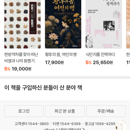
한방약차를 찾아 떠난
황후의 몸, 여인의 병
식민지를 진맥하다
한
비염과 나의 동행기
17,900
5
25,650
1
%
원
원
5
19,000
%
원
이 책을 구입하신 분들이 산 분야 책
로그인
최근 본 상품
주문/배송
고객센터 1544-3800
티켓 1544-6399
중고샵 1566-4295
eBook 1:1문의/채팅상담