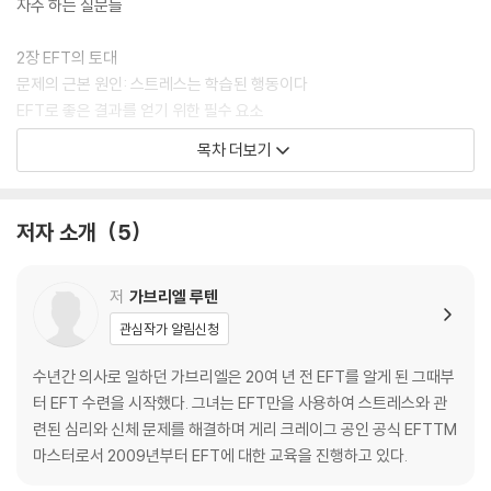
자주 하는 질문들
2장 EFT의 토대
문제의 근본 원인: 스트레스는 학습된 행동이다
EFT로 좋은 결과를 얻기 위한 필수 요소
목차 더보기
3장 표준 EFT (두드리기)
공식 EFT의 첫 번째 형식의 배경
표준 EFT의 기본 프로토콜
저자 소개
5
4장 옵티멀 EFT (보이지 않는 치유자)
공식 EFT의 최신 형식의 배경
저
가브리엘 루텐
옵티멀 EFT 기본 프로토콜
관심작가 알림신청
5장 자기 치유 시작하기
수년간 의사로 일하던 가브리엘은 20여 년 전 EFT를 알게 된 그때부
대체 나는 뭐가 문제일까?
터 EFT 수련을 시작했다. 그녀는 EFT만을 사용하여 스트레스와 관
련된 심리와 신체 문제를 해결하며 게리 크레이그 공인 공식 EFTTM
6장 EFT 실행 계획
마스터로서 2009년부터 EFT에 대한 교육을 진행하고 있다.
도입