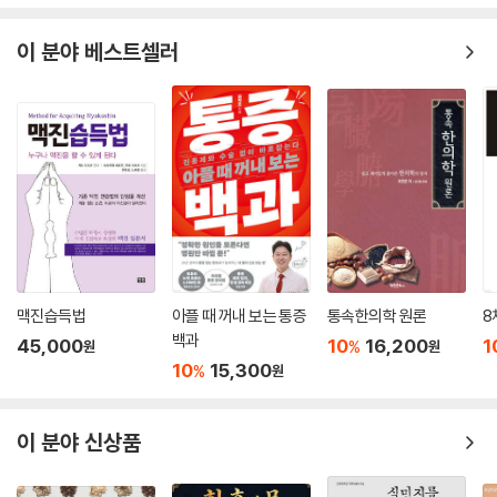
이 분야 베스트셀러
맥진습득법
아플 때 꺼내 보는 통증
통속한의학 원론
8
백과
45,000
10
16,200
1
%
원
원
10
15,300
%
원
이 분야 신상품