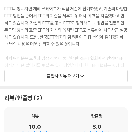
EFT의 창시자인 게리 크레이그가 직접 저술에 참여하였고, 기존의 다양한
EFT 방법들 중에서 EFT의 기준을 세우기 위해서 이 책을 저술했다고 밝
히고 있습니다. 자신의 EFT를 공식 EFT로 정의하고 그 방법을 전통적인
두드림 방식의 표준 EFT와 최신의 옵티멀 EFT로 분류하여 차근차근 설명
하고 있습니다. 또한, 한국EFT협회의 임원들이 직접 번역에 참여했기에
그 번역 내용을 더욱 신뢰할 수 있을 것입니다.
이제 여러분은 교육과 임상 경험이 풍부한 한국EFT협회에서 번역한 EFT
창시자가 쓴 설명서를 보실 수 있게 되었습니다. 한국EFT협회는 항상 최
선을 다해 여러분의 내적 치유와 성장을 돕고 있습니다. 상담자와 내담자
출판사 리뷰 더보기
는 서로 성장을 돕는 관계라고 생각합니다. 이 책을 통해서 여러분들이 더
욱 건강하고 행복해지는 삶을 살아가시게 되기를 마음속 깊이 기도하겠습
니다.
리뷰/한줄평
2
한국EFT협회 회장, 사암침법학회 회장,
마음침법협회 회장, 혜민서한의원 원장
리뷰
한줄평
이정환
10.0
8.0