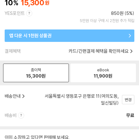
10
15,300
YES포인트
850원 (5%)
5만원 이상 구매 시 2천원 추가 적립
앱 다운 시 1천원 상품권
결제혜택
카드/간편결제 혜택을 확인하세요
종이책
eBook
15,300
원
11,900
원
배송안내
서울특별시 영등포구 은행로 11(여의도동,
변경
일신빌딩)
배송비
무료
이미 소장하고 있다면 판매해 보세요.