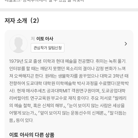
저자 소개
2
저
이토 아사
관심작가 알림신청
1979년 도쿄 출생. 미학과 현대 예술을 전공했다. 취미는 녹취 풀기.
인터뷰를 할 때는 깨닫지 못했던 목소리의 결이나 감정 변화가 느껴
져 오싹해지곤 한다. 원래는 생물학자를 꿈꾸었으나 대학교 3학년 때
전향하여 도쿄대학 대학원 미학예술학 박사 과정을 수료했다(문학박
사). 현재 매사추세츠 공과대학MIT 객원연구원이며, 도쿄공업대학
리버럴아트 연구교육원 부교수로 재직 중이다. 주요 저서로 『발레리
의 예술 철학, 혹은 신체의 해부』, 『눈이 보이지 않는 사람은 세상을
어떻게 보는가』, 『앞이 보이지 않는 운동선수의 신체론』, 『말 더듬는
몸』 등이 있다.
이토 아사
의 다른 상품