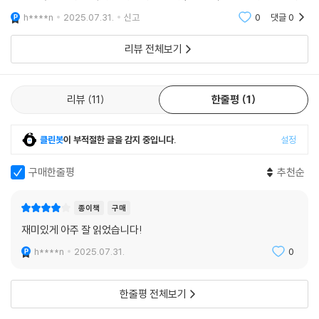
프로 피아니스트가 연주할 때처럼 손가락이 움직이게 되는 것이다. 이 외
생각이 강렬하게 들었습니다.
h****n
2025.07.31.
신고
0
댓글
0
골격을 60명의 피아니스트와 음대생에게 사용해보게 했다. 평소 어려워
하던 연주 기법을 외골격으로 체험해본 사람들은 외골격을 벗은 뒤에도 손
리뷰 전체보기
가락이 전과 달리 쉽게 움직였다.
일본 프로야구 최고 명문 팀 요미우리 자이언츠에서 21년 간 에이스로 활
리뷰
11
한줄평
1
약했던 구와타 마스미. 가시노 마키오는 연구소에서 구와타에게 “똑같은
자세로 30번 던져주세요.”라고 요청했다. 그런데 30회의 투구는 손에서
클린봇
이 부적절한 글을 감지 중입니다.
설정
공을 놓는 지점이 매번 달랐고 그 차이도 컸다. 일반적으로 투구라는 행위
에 기대하는 것은 기계와 같은 정확한 제어 능력이다. 그러나 구와타는 똑
구매한줄평
추천순
같이 던지려 노력했음에도 첫 번째 투구와 서른 번째 투구의 공을 놓는 지
점이 머리 하나 정도나 차이가 났다. 놀라운 것은 공을 던지는 위치가 매번
달랐는데도 제구력은 전혀 흔들리지 않았다는 것이다. 구와타의 공은 매번
종이책
구매
같은 자리로 정확히 들어갔다.
재미있게 아주 잘 읽었습니다!
h****n
2025.07.31.
0
이 두 실험은 인간의 몸이 가진 의외성을 드러낸다. 몸이 뇌의 지배를 받는
다는 일반적인 통념과 달리 우리 몸은 의식과 상관없이 움직이기도 한다.
한줄평 전체보기
몸은 때로 머릿속에 떠올리는 이미지와 다르게 움직이며, 뇌가 이미지를
제대로 그리지 못하는 경우에는 몸이 앞서서 움직여 멋대로 문제를 해결해