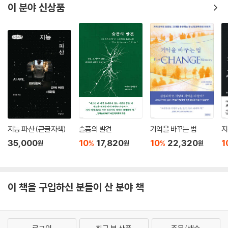
이 분야 신상품
리 몸은 어떤 일을 할 수 있을까. 고이케 히데키는 AI를 활용한 영상 기술을
통해 운동의 한복판에서 몸의 능력을 향상시키는 길을 모색하고, 나아가
학습의 양상 자체를 다시 정의하려 한다.
우시바 준이치는 우리 몸이 ‘할 수 있게 되는’ 과정에서 뇌에 어떤 변화가
일어나는지를 밝히고자 한다. 그의 ‘꼬리 흔들기 실험’은 학습 과정에서 변
화하는 뇌파 양상에 관한 대표적인 실험이다. 열 명의 실험 참가자들을 각
자의 터치스크린 앞에 앉히고 뇌파를 실시간으로 측정하며 ‘화면에 보이는
꼬리를 흔들어라.’라고 지시한다. 물론 인간에게는 꼬리가 없기에, 특정 주
파수 뇌파의 진폭이 늘어나면 화면 속 꼬리가 움직이도록 미리 프로그램을
지능 파산 (큰글자책)
슬픔의 발견
기억을 바꾸는 법
지
짜두었다. 참가자들은 없는 꼬리를 움직이기 위해 한 번도 해본 적 없는 방
35,000
10
17,820
10
22,320
1
%
%
원
원
원
식으로 감각을 작동시키려 하는데, 그 결과 우리는 학습에 대한 흥미로운
사실을 알 수 있다.
또한 우시바 준이치는 인간이 학습할 때 보상과 처벌이 뇌에 어떤 변화를
이 책을 구입하신 분들이 산 분야 책
일으키는지, 그리고 환경에 따라 뇌의 학습 능력이 어떻게 변화하는지에
주목하여 뇌 손상을 입은 뇌졸중 환자가 새로운 신경 경로를 개척해 팔을
움직이도록 돕는 기술을 개발하기도 했다. 몸이 뇌보다 앞서 제멋대로 움