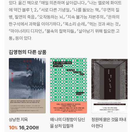
있다. 옮긴 책으로 『매일 의존하며 살아갑니다』 『나는 옐로에 화이트
에 약간 블루 1, 2』 『서로 다른 기념일』 『나를 돌보는 책』 『우연의 질
병, 필연의 죽음』 『오작동하는 뇌』 『지속 불가능 자본주의』 『은하의
한구석에서 과학을 이야기하다』 『목소리 순례』 『먹는 것과 싸는 것』
『마이너리티 디자인』 『물속의 철학자들』 『살아남기 위해 필요한 고
통』 등이 있다.
김영현
의 다른 상품
상냥한 지옥
왜 나의 다정함이 당신
정원에 묻은 것을 파내
을 상처 입힐까
야 한다
10
16,200
%
원