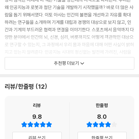
대적인 투구 방식에 최적화된 투수는 환경이 변하면 그 오차가 그대로 투
러 제멋대로 문제를 해결하는 몸’을 보여준다. 저자는 ‘할 수 있다=뛰어나
왜 인공지능과 로봇과 첨단 기술을 개발하기 시작했을까? 바로 더 많은 사
구 결과에 영향을 미칩니다. 중요한 것은 ‘늘 똑같은 행위를 수행하는
다 / 할 수 없다=열등하다’라는 능력주의에 의문을 던지며 몸의 관점에서
람을 돕기 위해서였다. 이토 아사는 인간의 불편을 개선하고 자유를 확대
것’(기계적 재현)이 아니라 ‘결과가 똑같도록 행위를 조정하는 것’(변동 속
‘할 수 있다’를 어떻게 정의할 것인지, 인간이 기술과 어떻게 관계 맺어야
하려는 연구들을 소개하며 기계를 대립과 경쟁의 대상으로 보지 않고, 인
의 재현)입니다.
할지에 대해 다양한 관점을 제시한다.
간과 기계의 부드러운 협력과 연결을 이야기한다. 스포츠에서 음악까지 다
--- p.74
양한 분야에서 인간의 뇌, 신경, 심리, 버릇까지도 어떻게 객관적인 대상으
다섯 명의 과학자와 만난 인문학자
로 연구할 수 있는지, 그 과정에서 우리 몸과 마음에 대해 어떤 사실이 밝혀
살아 있는 내 몸에 그 언어를 말할 능력이 없어도 기술을 활용해 말하는 영
첨단 기술을 통해 몸의 가능성을 탐구하다
지고 있는지 알려준다. 인공지능 시대의 정신없는 발전에 가려진, 사람을
상을 만들어낼 수 있으면, 나는 그 언어를 할 수 있다고 해도 괜찮은 것일
향한 기술의 본질을 통찰한다.
까? 아니면 지금까지 그랬듯이 내 입으로 말할 능력은 없으니 그 언어를 할
추천평 더보기
오랫동안 장애와 이타 등을 주제로 연구해온 이토 아사. 질병과 장애 당사
수 있다고 해서는 안 되는 것일까? (…) 우리 사회에서는 보통 ‘할 수 있다
- 곽재식 (소설가, 화학자)
자들의 이야기를 들으며 ‘할 수 없는’ 몸의 가치와 고유성을 고민해온 저자
= 뛰어나다’ 그리고 ‘할 수 없다 = 열등하다’라는 능력주의적 척도로 ‘할 수
는 주로 장애가 있는 몸이 어떻게 세상을 받아들이는지를 연구해왔다. 그
있음’을 논합니다. 하지만 몸의 관점에서 보면 애초에 ‘할 수 있음’이 무엇
할 수 있도록 나를 바꾸는 비밀. 우리 몸에는 무한한 유연성과 우주적인 가
리뷰/한줄평
12
런 그가 첨단 기술을 다루는 다섯 명의 과학자와 공동 연구를 시작한다. 주
인지, 무엇을 ‘할 수 있다’고 정의할 것인지, 그 자체가 중요한 문제로 대두
능성이 있다. 이를 충분히 활용하지 못하는 이유는 우리가 할 수 있는 것만
제는 바로 ‘몸은 어떻게 할 수 없던 것을 할 수 있게 되는가?’.
됩니다. 그 문제는 우리가 자신의 체감을 바탕으로 고민해야 하는 감각적
하려는 의식의 감옥에 갇혀 있기 때문이다. 이 책에는 몸과 마음의 상호작
리뷰
한줄평
인 질문인 동시에 각종 제도 설계와 관련 있는 사회적 질문이기도 합니다.
용을 증강시키는 과학자들과 그들의 연구를 통해 인간과 기술의 관계를 고
책에 등장하는 과학자는 피아니스트의 숨은 연주 능력을 최대한 끌어내려
--- p.243
찰하는 인문학자가 등장한다. 뇌와 몸이 나누는 밀담을 엿들어보니 뇌가
9.8
8.0
하는 소니 컴퓨터사이언스 연구소의 후루야 신이치, 전설적인 프로야구 투
몸을 가르치는 것이 아니라 뇌가 몸으로부터 배워 연습하고 노력하고 기억
수의 투구 동작을 정밀 분석하여 ‘멋대로 문제를 해결하는 몸’의 실체를 밝
한다. 나의 몸과 뇌를 더 깊게 이해하길 원하는 독자들에게 한 권의 책으로
히는 NTT 커뮤니케이션 과학기초연구소의 가시노 마키오, 운동 중에 실
추천한다.
리뷰 쓰기
한줄평 쓰기
시간으로 움직임을 데이터화하고 ‘경기를 뛰면서 배우는’ 공간을 만들어내