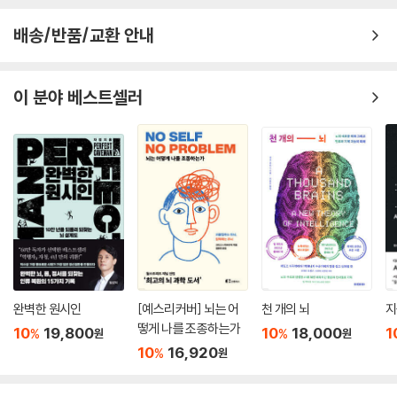
버리기도 한다. 만약 몸이 뇌가 제어하는 대로만 움직인다고 가정해보자.
배송/반품/교환 안내
뇌는 한 번도 해보지 못한 동작에 대해 어떤 이미지도 만들어내지 못한다.
이미지가 없으니 몸에 명령을 내리지도 못한다. 명령을 받지 못한 몸은 움
직일 수 없다. 그럼 우리는 새로운 동작이나 새로운 운동을 시도할 수도 없
이 분야 베스트셀러
다. 뇌가 제어하는 대로만 몸이 움직인다면, 아기는 걷지 못하고 수영 초보
는 물에 뜨지 못하며 누구도 자전거를 배울 수 없다. 몸이 뇌를 추월해서 멋
대로 문제를 해결하기 때문에 우리는 새로운 운동을 할 수 있고, 몸이 무언
가를 해낸 다음 뇌가 ‘아, 이런 거구나.’라고 뒤늦게 깨닫기도 한다. 그러니
몸의 성공은 곧 뇌의 패배이며, 사람들이 흔히 승리라 여기는 ‘할 수 있
다’에는 사실 패배가 포함되어 있는 셈이다.
몸의 가능성을 찾아가는 여정
첨단 기술은 어떻게 몸과 연결될 수 있을까?
완벽한 원시인
[예스리커버] 뇌는 어
천 개의 뇌
지
그렇다면 기술을 이용해 몸이 갖고 있는 미지의 가능성을 더 이끌어낼 수
떻게 나를 조종하는가
는 없을까? 고이케 히데키는 첨단 영상 기술을 이용한 실시간 코칭을 통해
10
19,800
10
18,000
1
%
%
원
원
10
16,920
운동을 진행하는 동시에 부족한 부분을 수정할 수 있는 방법을 연구한다.
%
원
모든 코칭은 경기가 끝난 뒤, 동작이 이루어진 뒤, 이미 운동을 마친 뒤에
이루어진다. 만약 운동을 하는 중에 실시간으로 코칭을 받을 수 있다면 우