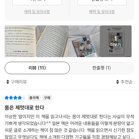
는 도쿄공업대학교의 고이케 히데키, 환경에 따라 달라지는 암기 능력에
- 김대수 (카이스트 뇌인지과학과 교수, 『뇌 과학이 인생에 필요한 순간』 저자)
혜택 및 유의사항
혜택 및 유의사항
대한 실험이나 참가자들에게 가짜 꼬리를 움직이도록 시키는 단체 실험을
통해 학습의 숨은 속성을 밝혀내는 게이오기주쿠대학교의 우시바 준이치,
세계 최초로 멀티 터치를 발명한 사용자 인터페이스의 1인자로 인간의 ‘목
소리’를 활용한 다채로운 학습의 가능성을 탐구하는 도쿄대학교의 레키모
1
토 준이치다. 다섯 과학자의 연구는 주제도 소재도 모두 다르지만, ‘의식을
더보기
앞질러 제멋대로 문제를 해결하는 몸’을 다룬다는 점은 같다. 이토 아사는
이들의 연구를 통해 ‘할 수 없던 일을 할 수 있게 되는’ 변화가 ‘몸의 자유분
방함이 드러난 것’이라고 인식한다. 그러한 새로운 인식 덕분에 독자는 ‘할
리뷰
11
한줄평
1
수 있는 것’은 몸을 생각대로 제어하거나 능력이 뛰어난 것이라는 단편적
인 인식에서 벗어나 인간 몸의 진정한 가능성을 상상할 수 있을 것이다.
구매리뷰
추천순
우리는 몸에 배신당하고 있다
종이책
구매
몸은 어떻게 ‘할 수 있게’ 되는가?
몸은 제멋대로 한다
이상한 말이지만 이 책을 읽고나서는 몸이 제멋대로 한다는 사실이 무척
후루야 신이치가 피아니스트를 위해 만든 기구 ‘외골격’. 로봇 장갑처럼 생
기쁘게 생각되었습니다^^ 일본 책은 어려운 내용들을 이렇게 분량이 얇고
긴 이 기구는 프로 피아니스트의 손가락 움직임을 계측해서 기구를 착용한
쉬운 글로 소개하는 책이 참 많은 것 같습니다. 책을 읽으면서 신기한 점도
초보자의 손가락에 계측한 데이터를 출력한다. 초보도 외골격을 착용하면
많았고 무엇보다도 책에 소개된 다양한 기구들을 직접 경험해보고 싶다는