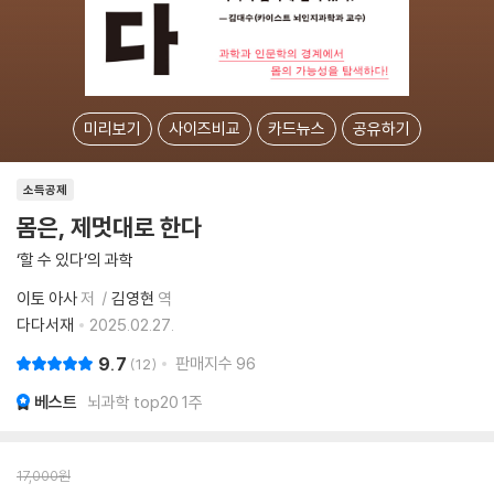
미리보기
사이즈비교
카드뉴스
공유하기
소득공제
몸은, 제멋대로 한다
‘할 수 있다’의 과학
이토 아사
저
김영현
역
다다서재
2025.02.27.
9.7
판매지수
96
12
베스트
뇌과학 top20 1주
17,000
원