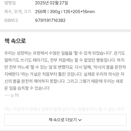
발행일
2025년 02월 27일
쪽수, 무게, 크기
256쪽 | 390g | 135*205*16mm
ISBN13
9791191716382
책 속으로
우리는 성장하는 과정에서 수많은 일들을 ‘할 수 있게 되었습니다’. 걷기도
말하기도 쓰기도 때리기도, 전부 처음에는 할 수 없었던 행동입니다. 하지
만 전부 어느새 ‘할 수 있는 일’로 변했지요. 다시 말해, ‘의식이 몸을 완전히
지배한다.’라는 가설은 처음부터 틀린 것입니다. 실제로 우리의 의식은 자
신의 몸을 완전히 제어하지 못합니다. 그리고 그렇기 때문에 우리는 새로
운 일을 습득할 수 있습니다.
--- p.16
저는 지금까지 장애나 질병과 함께 살아가는 분들로부터 ‘할 수 없는 것의
가치’를 배워서 그러한 이분법을 상대화하려고 노력했습니다. 그분들의 이
책 속으로 더보기
야기에는 우리의 상상을 아득히 뛰어넘는 몸의 가능성과 합리적으로는 설
명하기 어려운 개개인의 고유성이 가득했습니다. 그런데 이공계 연구자들