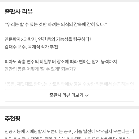
과 함께 연구하면서 저는 ‘할 수 있다’도 꽤 재미있다고 생각하게 되었습니
출판사 리뷰
다. 공동 연구에서 제 눈앞에 펼쳐진 것이 실은 제가 ‘할 수 없다’를 매개로
찾으려 했던 ‘생각대로 되지 않기에 생겨나는 가능성’과 같은 것이었기 때
“우리는 할 수 있는 것만 하려는 의식의 감옥에 갇혀 있다.”
문입니다.
--- p.22
인문학자×과학자, 인간 몸의 가능성을 탐구하다!
김대수 교수, 곽재식 작가 추천!
어떤 동작을 깔끔하게 해내기 위해서는 자신이 하는 동작의 명확한 상像
이 머릿속에 있어야 합니다. 한편으로 한 번도 성공한 적 없는 동작은 경험
피아노 즉흥 연주의 비밀부터 장소에 따라 변하는 암기 능력까지
이 없기 때문에 상을 그려볼 수도 없지요. 성공하려면 상을 그려야 하는데,
인간의 몸은 어떻게 ‘할 수 있게’ 되는가?
할 줄 모르니까 아무런 상이 없는 것입니다. ‘할 수 없다’에서 ‘할 수 있다’로
건너가려면 이 역설을 뛰어넘어 ‘상이 없지만 해냈다.’라는 우연이 일어나
『몸은, 제멋대로 한다』는 산토리학예상 등을 수상한 일본에서 손꼽히는 인
야 합니다.
문학자 이토 아사가 최고의 과학자들과 함께 우리 몸의 ‘할 수 있음’에 대하
출판사 리뷰 더보기
--- p.49
여 고찰하는 책이다. 본래 장애와 질병을 주로 연구하던 저자는 다섯 명의
이공계 연구자들을 인터뷰하며 무언가를 ‘할 수 있게 되는 과정’에서 드러
피아니스트가 그 상황에 주어진 피아노의 특성과 공간의 음향적 특성에 따
나는 우리 몸의 숨은 가능성을 탐구한다. 피아니스트의 연주 능력을 최대
추천평
라 자신의 연주를 유연하게 변형시킬 필요가 있듯이, 투수도 공 하나하나
치로 끌어올리는 기술, 투수의 투구 동작을 분석하며 드러나는 몸의 비밀,
를 다른 환경에서 던져야 합니다. 그런 환경의 변화에 즉흥적으로 대응하
AI 기술이 바꿔놓은 언어 학습의 새로운 방법론, 실시간 코칭 기술로 극대
인공지능에 지배당할지 모른다는 공포, 기술 발전에 낙오될지 모른다는 걱
는 능력도 ‘운동 기술’일 것이라고 가시노 씨는 말합니다. (…) 유일하고 절
화하는 신체의 운동 습득 능력 등 다섯 과학자의 연구는 모두 ‘의식을 앞질
정이 잠식한 시대에 이 책은 기술을 정반대의 시각으로 바라본다. 우리는