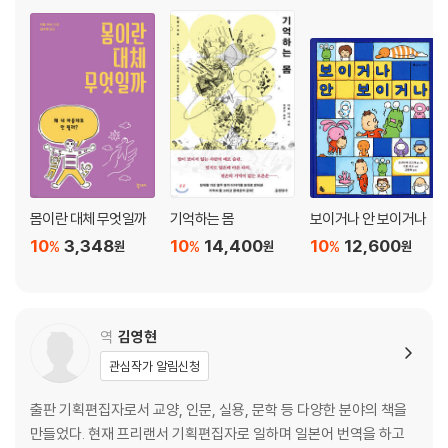
몸이란 대체 무엇일까
기억하는 몸
보이거나 안 보이거나
10
3,348
10
14,400
10
12,600
%
%
%
원
원
원
역
김영현
관심작가 알림신청
출판 기획편집자로서 교양, 인문, 실용, 문학 등 다양한 분야의 책을
만들었다. 현재 프리랜서 기획편집자로 일하며 일본어 번역을 하고