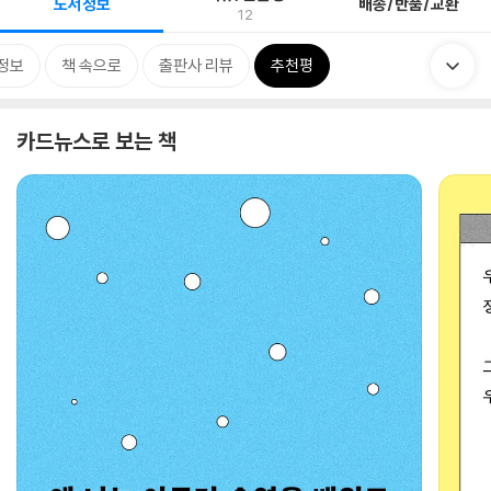
도서정보
배송/반품/교환
12
정보
책 속으로
출판사 리뷰
추천평
카드뉴스로 보는 책