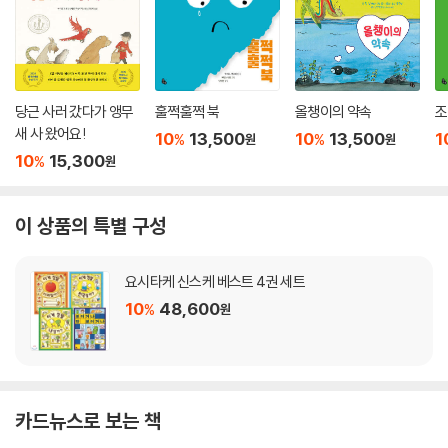
당근 사러 갔다가 앵무
훌쩍훌쩍 북
올챙이의 약속
조
새 사 왔어요!
10
13,500
10
13,500
1
%
%
원
원
10
15,300
%
원
이 상품의 특별 구성
요시타케 신스케 베스트 4권 세트
10
48,600
%
원
카드뉴스로 보는 책