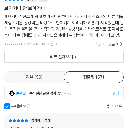
넣지 않았어요.
보이거나 안 보이거나
이토 : 나와 다른 상대를 서로 받아들이는 아량과 합의가 있어야 가능한 ‘재
미’인 거죠. 안 그러면 신중하지 못한 말이 될 수도 있어요.
#요시타케신스케 의 #보이거나안보이거나요시타케 신스케의 다른 책들
처럼귀여운 상상력을 바탕으로 한이야기 이려니하고 읽기 시작했는데 뭔
요시타케 : 어린이들이 처음엔 그냥 웃으면서 재미있게 읽어 주면 좋겠어
가 묵직한 울림을 준 책.작가의 기발한 상상력을 기반으로서로 조금씩 모
요. 욕심을 좀 부리자면, 이 책을 다 읽었을 때 ‘그러고 보니 과연 그렇네.’라
습이 다른 장애를 가진 사람들을이해하는 방법에 대해 이야기 하고 있다.
며 생각이 조금 바뀌거나, 오래 지나서 다시 읽어 보고 ‘이거, 다름을 바라
우주를 여행하고 기록하는 주인공이눈이 4개 달렸다거나 다리가 매우 길
보는 시선에 대한 책인가?’ 하고 알아차린다면 더 기쁠 거예요. 이토 선생
s*******e
2019.06.14.
신고
1
댓글
0
다거나팔이 4개인 외계인
님의 책 덕분에 나올 수 있었던 책이니만큼, 이 책을 읽은 어린이가 자라서
리뷰 전체보기
이토 선생님 책의 독자가 되면 좋겠고요.
리뷰
50
한줄평
57
클린봇
이 부적절한 글을 감지 중입니다.
설정
구매한줄평
추천순
종이책
구매