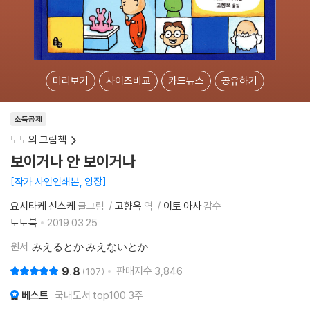
미리보기
사이즈비교
카드뉴스
공유하기
소득공제
토토의 그림책
보이거나 안 보이거나
작가 사인인쇄본, 양장
요시타케 신스케
글그림
고향옥
역
이토 아사
감수
토토북
2019.03.25.
원서
みえるとか みえないとか
9.8
판매지수
3,846
107
베스트
국내도서 top100 3주