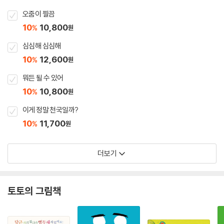
오줌이 찔끔
10
10,800
%
원
심심해 심심해
10
12,600
%
원
뭐든 될 수 있어
10
10,800
%
원
이게 정말 천국일까?
10
11,700
%
원
더보기
토토의 그림책