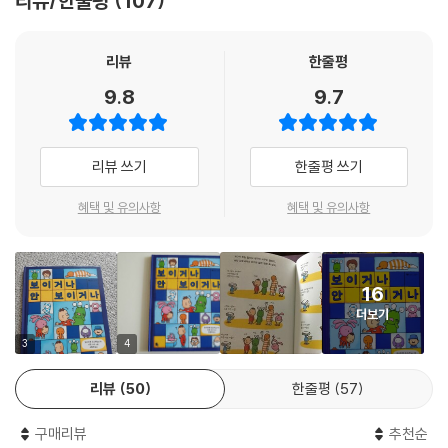
리뷰/한줄평
107
에서 자연스럽게 ‘정상’과 ‘비정상’, ‘장애’와 ‘비장애’, ‘보통’과 ‘특수’, ‘나’와
‘너’, ‘우리’와 ‘그들’의 이야기로 나아갑니다. ‘다름’을 바라보는 ‘시선’을 함
께 생각하게 만드는 요시타케 신스케의 상큼한 뒤집기. 마지막 페이지를
리뷰
한줄평
넘기는 순간, 우리는 어떤 세계에 도착해 있을까요? 지금 당장, ‘다름’에 대
9.8
9.7
한 배려와 존중을 ‘말하지 않고 말하는’ 요시타케 신스케의 작품을 만나 보
세요.
리뷰 쓰기
한줄평 쓰기
작가의 말
혜택 및 유의사항
혜택 및 유의사항
『보이거나 안 보이거나》는 인문학자 이토 아사의 『눈이 보이지 않는 사람
은 세상을 어떻게 보는가》를 바탕으로 삼아, 작가 요시타케 신스케가 이야
16
기를 생각하고, 이토 아사와 의견을 주고받으면서 만들었습니다. 이 책이
더보기
탄생하기까지 두 사람이 무슨 생각을 하고, 어떤 말들을 주고받았는지 살
짝 소개할게요.
3
4
리뷰
50
한줄평
57
? 장애가 재밌겠다는 아이에게 건네고 싶은 말
요시타케 : 어릴 때 시각 장애인이 걸어가는 모습을 보고 어머니에게 “저
구매리뷰
추천순
사람은 왜 저래요?”라고 물어본 적이 있습니다. “눈이 안 보여서 지팡이를