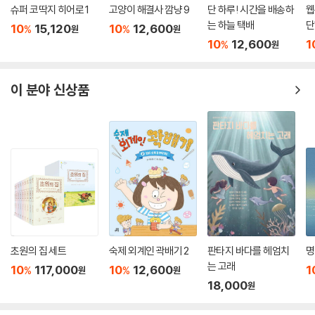
슈퍼 코딱지 히어로 1
고양이 해결사 깜냥 9
단 하루! 시간을 배송하
웹
는 하늘 택배
단
10
15,120
10
12,600
%
%
원
원
10
12,600
1
%
원
이 분야 신상품
초원의 집 세트
숙제 외계인 곽배기 2
판타지 바다를 헤엄치
명
는 고래
10
117,000
10
12,600
1
%
%
원
원
18,000
원