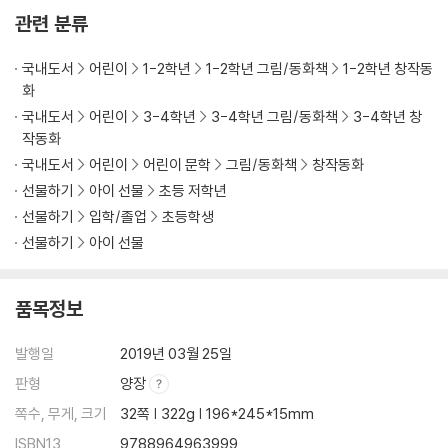
관련 분류
국내도서
어린이
1-2학년
1-2학년 그림/동화책
1-2학년 창작동
화
국내도서
어린이
3-4학년
3-4학년 그림/동화책
3-4학년 창
작동화
국내도서
어린이
어린이 문학
그림/동화책
창작동화
선물하기
아이 선물
초등 저학년
선물하기
입학/졸업
초등학생
선물하기
아이 선물
품목정보
발행일
2019년 03월 25일
판형
양장
쪽수, 무게, 크기
32쪽 | 322g | 196*245*15mm
ISBN13
9788964963999