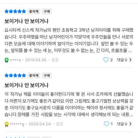
짚고 걷는 거야.”라는 어머니 말씀에 저는 “재밌겠다!”라고 말했지요. “저
종이책
구매
사람은 원해서 앞을 못 보는 게 아니야. 빤히 쳐다보거나 재미있어 하면 안
돼.” 하고 어머니께 호되게 꾸지람을 들었습니다. 내가 아주 잘못했구나 생
보이거나 안 보이거나
각했지요.
요시타케 신스케 작가님의 팬인 초등학교 3학년 남자아이를 위해 구매했
그런데 얼마 전 집에서 TV를 보면서 시각 장애에 대한 이야기를 나누게 되
습니다. 우주여행을 떠난 남자어린이가 각양각색 우주인들을 만나 서로의
었는데, 그때 제 아들도 “재밌겠다!”라고 하더군요. 나의 어릴 적 기억이
다른 모습에 대해 이야기하며 알아가는 이야기입니다. 앞만 볼 수 있는 두
떠오르며 아, 그렇구나 하는 생각이 들었어요. 어린이들이 시각 장애에 대
눈, 앞뒤를 볼 수 있는 세 눈, 아무것도 볼 수 없는 눈, 긴 다리, 흐물흐물 몸,
해 모르면, 보이지 않는 상태로 걷는 것을 눈 가리고 수박을 깨는 놀이처럼
입이 길거나 날 수 있는 우주인들이 서로에 대해 이야기를 나눕니다. 서로
n***a
2019.03.30.
신고
2
댓글
0
다르지만
두근두근 기대하며 보겠구나 싶었지요.
이토 : 장애 문제는 ‘실제로는 어떨까?’ 궁금해하며 알아보거나 상상해 보
종이책
구매
거나 할 여지도 없이 무조건 ‘쳐다보면 안 돼.’ 하며 고개를 돌리는 경우가
보이거나 안 보이거나
많죠.
요시타케 : 저는 아들에게 어떻게 대답해야 할까 생각했습니다. 그림책 속
이 작가님 책을 아이들이 좋아한다기에 몇 권 사서 조카에게 선물했습니
다.어른이 보기에도 좋은거 같아요.이런 그림체도 좋고기발한 상상력을 갖
에서 주인공이 눈이 보이지 않는 우주인에게 “보이지 않으면 재미있을 것
춘 이야기도 좋구요서로의 다름을 이야이하는 책이라 정서에도 좋을거 같
같은데.”라고 묻는 장면이 있습니다. 우주인은 “으음-. 난 보이는 게 재미
습니다.장애를 가진 사람을 보는 시각에 대해서 생각해보게 되는 내용도
있을 것 같은데.”라고 대답하는데, 그게 “재밌겠다!”라는 어린이에게 제가
있네요어쩌면 어른이 더 보아야 하는 책은 아닐까 싶습니다.이제 4살인 우
해주고 싶은 말입니다. 보이는 것, 보이지 않는 것을 스스로 선택할 수 없으
l*****g
2020.04.24.
신고
1
댓글
0
리딸도 빨리 커서 이
니, 자기와 다른 상대방을 재미있다고 생각하는 것 아닐까요?