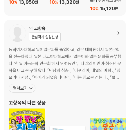
들기 위한 사고 훈련
10
13,950
10
13,320
%
%
원
원
10
15,120
%
원
역
고향옥
관심작가 알림신청
동덕여자대학교 일어일문과를 졸업하고, 같은 대학원에서 일본문학
을 전공하였다. 일본 나고야대학교에서 일본어와 일본 문화를 공부했
다. ‘한일 아동문학 연구회’에서 오랫동안 두 나라의 어린이·청소년 문
학을 비교·연구해 왔다. 『민담의 심층』, 『아포리아, 내일의 바람』, 『있
으려나 서점』, 『아빠가 되었습니다만』, 『나는 입으로 걷는다』, 『컬러
풀』, 『일러스트 창가의 토토』, 『핀란드 교육 현장 보고서』, 『카페 레인
펼쳐보기
보우』, 『진짜 가족』 들을 비롯해 많은 어린이책과 청소년문학, 문학책
을 우리말로 옮겼다. 『러브레터야, 부탁해』로 2016년 국제아동청소
고향옥
의 다른 상품
년도서협의회(IBBY) 아너리스