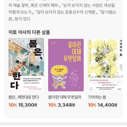
의 예술 철학, 혹은 신체의 해부』, 『눈이 보이지 않는 사람은 세상을
어떻게 보는가』, 『앞이 보이지 않는 운동선수의 신체론』, 『말 더듬는
몸』 등이 있다.
이토 아사
의 다른 상품
몸은, 제멋대로 한다
몸이란 대체 무엇일까
기억하는 몸
10
15,300
10
3,348
10
14,400
%
%
%
원
원
원