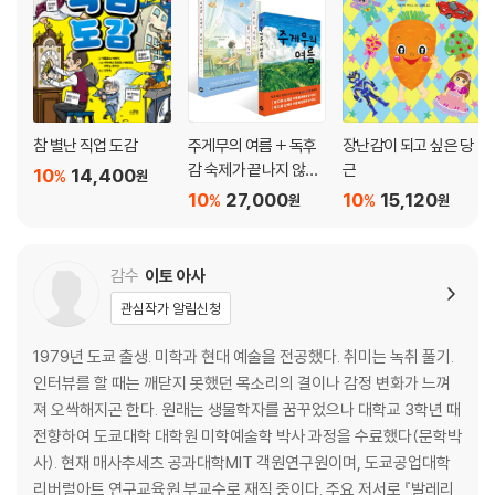
참 별난 직업 도감
주게무의 여름 + 독후
장난감이 되고 싶은 당
감 숙제가 끝나지 않아
근
10
14,400
%
원
세트
10
27,000
10
15,120
%
%
원
원
감수
이토 아사
관심작가 알림신청
1979년 도쿄 출생. 미학과 현대 예술을 전공했다. 취미는 녹취 풀기.
인터뷰를 할 때는 깨닫지 못했던 목소리의 결이나 감정 변화가 느껴
져 오싹해지곤 한다. 원래는 생물학자를 꿈꾸었으나 대학교 3학년 때
전향하여 도쿄대학 대학원 미학예술학 박사 과정을 수료했다(문학박
사). 현재 매사추세츠 공과대학MIT 객원연구원이며, 도쿄공업대학
리버럴아트 연구교육원 부교수로 재직 중이다. 주요 저서로 『발레리