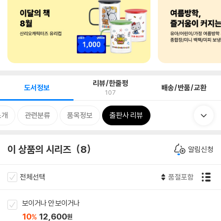
리뷰/한줄평
도서정보
배송/반품/교환
107
소개
관련분류
품목정보
출판사 리뷰
이 상품의 시리즈
8
알림신청
전체선택
품절포함
보이거나 안 보이거나
10
12,600
%
원