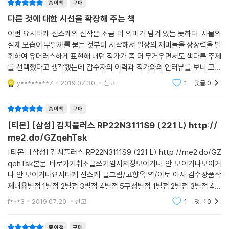
종이책
구매
? ‘보통’, ‘정상’은 상대적인 개념
다른 것에 대한 시선을 확장해 주는 책
요시타케 : 원래 ‘정상’이나 ‘보통’이라는 개념은 시대와 나라마다 제각각이
이번 요시타케 신스케의 신작은 조금 더 의미가 담겨 있는 듯하다. 사물의
어서 믿을 게 못 되죠. 그래서 본래부터 ‘보통’이란 게 없는 상황을 그릴 수
실제 모습이 무얼까를 묻는 것부터 시작해서 일상의 재미들을 상상력을 발
밖에 없었습니다. 고민 끝에 생각했지요. 우주로 떠나자! (웃음)
휘하여 유머러스하게 표현해 내던 작가가 좀 더 무거우면서도 색다른 주제
이토 : 지구인 주인공이 뒤를 볼 수 있는 눈이 있는 우주인을 만났죠. 거기
를 선택했다고 생각했는데 감수자의 이력과 작가와의 인터뷰를 보니 고개
선 그게 ‘보통’인데도 앞만 볼 수 있는 지구인을 만나니 우주인이 신경 쓰는
가 끄덕여진다. ‘보이는 사람’과 ‘보이지 않는 사람’의 이야기에서 확장되
y********7
2019.07.30.
신고
1
댓글
0
장면이 인상적이었습니다.
어 정상과
요시타케 : 하지만 책을 덮으면 이곳은 지구이고, 비 장애인 중심으로 돌아
종이책
구매
가는 사회지요. 그러니 우주 이야기만 그릴 수도 없어서, 우주에도 가고 지
구에도 가고 바이킹 타듯이 어지러운 책이 되고 말았어요.
[티몬] [삼성] 김치플러스 RP22N3111S9 (221 L) http://
이토 : (웃음) 요즘 아이들은 커서 다른 별에 갈 가능성도 있죠. 인간이 우
me2.do/GZqehTsk
주 밖으로 가면 갈수록 ‘내가 세상의 중심이 아니었구나.’라는 깨달음을 얻
[티몬] [삼성] 김치플러스 RP22N3111S9 (221 L) http://me2.do/GZ
게 될 가능성도 더 커지죠. 그렇다면 머릿속에 자리 잡았던 ‘보통’이라는 개
qehTsk본문 바로가기취소글쓰기임시저장보이거나 안 보이거나보이거
념, ‘정상’이라는 개념, ‘장애’라는 개념도 달라지지 않을까 싶네요.
나 안 보이거나요시타케 신스케 글그림/고향옥 역/이토 아사 감수상품삭
제내용별점 1별점 2별점 3별점 4별점 5구성별점 1별점 2별점 3별점 4별
? 나와 다른 상대를 받아들인다는 것
점 5[티몬] [삼성] 김치플러스 RP22N3111S9 (221 L) http://me2.do/
f***3
2019.07.20.
신고
1
댓글
0
GZqehTsk [티몬] [삼성] 김치플러스 RP2
요시타케 : 책 말미에 ‘같은 점을 찾다가 다른 점을 보면 서로 “우아!” 하고
재미있어 해도 돼.’라는 문장이 있어요. 처음에는 여기에 ‘서로’라는 말을
종이책
구매