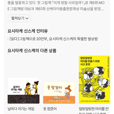
품을 발표하고 있다. 첫 그림책 『이게 정말 사과일까?』로 제6회 MO
E 그림책방 대상과 제61회 산케이아동출판문화상 미술상을 받았다.
『이유가 있어요』로 제8회 MOE 그림책방 대상, 『벗지 말걸 그랬어』
펼쳐보기
로 볼로냐 라가치상 특별상, 『이게 정말 천국일까?』로 제51회 신풍상
을 받는 등 여러 작품으로 수많은 상을 받으며 주목받았다. 그동안 그
요시타케 신스케
인터뷰
리고 쓴 책으로 『결국 못 하고 끝난 일』
[읽다]
그림책으로 20만부, 요시타케 신스케의 특별한 발상법
요시타케 신스케
의 다른 상품
날마다 이기는 게임
못 참겠어
말랑말랑한 머리를 만