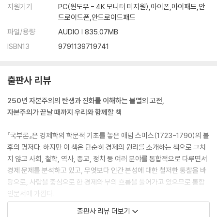
2) 특정 상업 분야 촉진에 필요한 공공사업과 기관
지원기기
PC(윈도우 - 4K 모니터 미지원),아이폰,아이패드,안
제2조. 청년 교육을 위한 기관의 비용
드로이드폰,안드로이드패드
제3조. 모든 연령대의 민중 교육을 위한 기관의 비용
파일/용량
AUDIO | 835.07MB
제4절. 군주의 위엄을 뒷받침하는 비용
ISBN13
9791139719741
제1장의 결론
제2장. 사회의 일반적 ? 공적 수입의 원천
제1절. 군주나 나라에 특별히 속한 수입의 기금 혹은 원천?
출판사 리뷰
제2절. 국가의 세금?
제1조. 토지 지대와 임대료에 대한 세금
250년 자본주의의 탄생과 진화를 이해하는 불멸의 고전,
1) 지대에 비례하지 않고 토지 생산물에 비례하는 세금
자본주의가 끝날 때까지 우리와 함께할 책
2) 주택 임대료에 부과되는 세금
제2조. 이윤에 부과되는 세금
『국부론』은 경제학의 학문적 기초를 놓은 애덤 스미스(1723-1790)의 불
1) 자본에서 발생한 수입에 부과되는 세금
후의 명저다. 하지만 이 책은 단순히 경제의 원리를 소개하는 책으로 그치
2) 특정 사업의 이윤에 부과되는 세금
지 않고 사회, 철학, 역사, 종교, 정치 등 여러 분야를 통합적으로 다루면서
제1조와 2조의 부록: 토지, 가옥, 자본 가치에 부과되는 세금
경제 문제를 분석하고 있고, 무엇보다 인간 본성에 대한 철저한 통찰을 바
제3조. 노동 임금에 부과되는 세금
탕으로, 사람을 중심으로 한 경제와 부의 흐름을 풀어가고 있으므로 통합
제4조. 모든 종류의 수입에 무차별적으로 부과할 의도가 있는 세금
인문서에 가깝다.
1) 인두세
출판사 리뷰 더보기
2) 소비재에 부과되는 세금
6천 년의 역사 동안 인류는 당연히 경제활동을 해왔다. 대부분은 물물교환