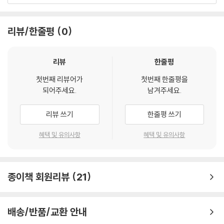
제3장. 공채
과 상업, 협동이라는 수준을 통해 노동(생산물)의 교환을 이루어왔다. 이
부록
모든 활동은 개인이나 소규모 집단 수준에서 이루어졌고, 근본적인 원리나
리뷰/한줄평
0
체계에 대해 깊이 있게 연구하거나 이해하는 데는 한계가 있었다.
해제 이종인
애덤 스미스 연보
스미스는 이 책에서 역사상 최초로, 경제활동의 본질을 개인 차원을 넘어
리뷰
한줄평
국가적인 차원에서 체계적으로 분석하고 이해하려고 시도했다. 당대의 개
첫번째 리뷰어가
첫번째 한줄평을
인은 물론 사회와 국가의 경제활동이 어떻게 이루어지는지 상세히 관찰하
되어주세요.
남겨주세요.
고, 그 안에서 자본이 어떻게 축적되고 투자되는지, 그리고 그 결과 국부가
어떻게 생성되는지를 명확하게 설명했다.
리뷰 쓰기
한줄평 쓰기
그렇다면 250년이 지난 지금도 고전 중의 고전으로서, 수많은 석학과 사
혜택 및 유의사항
혜택 및 유의사항
상가들, 투자가들에게 여전히 통찰과 감동을 주는 책으로 인정받는 이유는
무엇일까? 아이작 뉴턴은 1686년에 『프린키피아』를 통해 엄밀한 수학적
방법론을 사용해 자연계에 존재하는 운동을 수식으로 완벽히 기술함으로
종이책 회원리뷰
21
써 근대 과학의 시작을 알렸다. 마찬가지로, 이 책은 인간 사회의 경제적 행
위와 현상을 가능하게 하는 시스템의 본질과 원리를 개인 및 국가(와 국가
간) 차원까지 확대하여, 한 사람의 ‘뇌피셜’이 아니라 누구나 차분히 읽으
배송/반품/교환 안내
면 이해가 되도록 체계적으로 기술했다. 그의 설명과 해석은 (약간의 보완