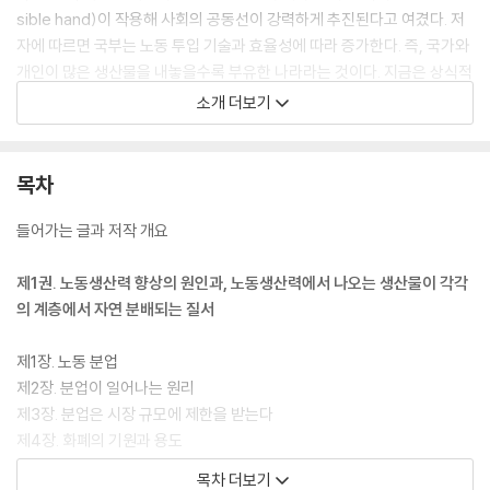
sible hand)이 작용해 사회의 공동선이 강력하게 추진된다고 여겼다. 저
자에 따르면 국부는 노동 투입 기술과 효율성에 따라 증가한다. 즉, 국가와
개인이 많은 생산물을 내놓을수록 부유한 나라라는 것이다. 지금은 상식적
인 생각이지만, 금은의 축적을 국부의 핵심이라고 여긴 스미스 당시의 중
소개 더보기
상주의 시대에는 새롭고 혁명적인 사상이었다.
『국부론』은 총 5권으로 구성되는데 1-2권은 경제 이론이고, 3권은 로마
이래 산업 발달의 역사를 개관하고, 4권은 중상주의와 중농주의 경제 이론
목차
을 비판하고 있으며, 5권은 국가 운영과 사법행정에 소요되는 경비와 수입
원(세금과 공채)에 대해 기술하면서 법학과 정치학까지 섭렵한다.
들어가는 글과 저작 개요
현대지성 클래식은 53번째로 『국부론』을 펴내면서, 250년 전에 쓰인 방
대하고 난해한 원문 전체를 쉽고 명확하게 옮겼을 뿐만 아니라, 마음만 먹
제1권. 노동생산력 향상의 원인과, 노동생산력에서 나오는 생산물이 각각
으면 청소년도 읽어나갈 수 있을 정도로 가독성 높게 글을 다듬었다. 더 깊
의 계층에서 자연 분배되는 질서
은 이해를 위한 수백 개의 친절한 각주와 함께, 시대 배경과 저자에 대한 수
준 높은 해제를 제공해 “한번 붙잡으면 끝까지 읽을 수 있는 책”이 되도록
제1장. 노동 분업
했다. 시대 흐름을 주도하고, 전략적인 사고를 하기로 유명한 일론 머스크
제2장. 분업이 일어나는 원리
가 “내 인생 최고의 책이다!”라고 극찬을 아끼지 않은 이유를 알 수 있을
제3장. 분업은 시장 규모에 제한을 받는다
것이다.
제4장. 화폐의 기원과 용도
제5장. 상품의 실질가격과 명목가격 혹은 상품의 노동가격과 화폐가격
목차 더보기