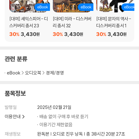
곡물업과 곡물법에 관한 여담
제6장. 통상 조약
제7장. 식민지
[대여] 셰익스피어 - 디
[대여] 미라 - 디스커버
[대여] 문자의 역사 -
제1절. 새 식민지들을 건설한 동기
스커버리 총서 23
리 총서 32
디스커버리 총서 1
제2절. 새 식민지들이 번영한 여러 원인
30
3,430
30
3,430
30
3,430
%
%
%
원
원
원
제3절. 유럽이 아메리카를 발견하고, 희망봉을 돌아 동인도제도 항로를 발
견한 이점
제8장. 중상주의 제도의 결론
관련 분류
제9장. 중농주의, 즉 토지 생산물이 각국의 수입과 부의 유일 또는 주요 원
천이라고 하는 경제 이론
eBook
오디오북
경제/경영
제5권. 군주 혹은 국가의 수입
품목정보
제1장. 군주 혹은 국가의 비용
제1절. 국방비
발행일
2025년 02월 21일
제2절. 사법비
이용안내
배송 없이 구매 후 바로 듣기
제3절. 공공사업과 공공 기관의 비용
이용기간 제한없음
제1조. 사회 내의 상업을 촉진하기 위한 공공사업과 기관
재생정보
완독본 | 오디로 진우 낭독 | 총 38시간 20분 27초
1) 전반적인 상업 촉진에 필요한 공공사업과 기관