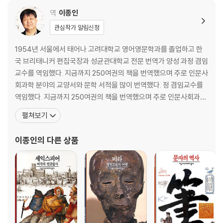
역
이종인
제1장. 국부의 자연스러운 증진
관심작가 알림신청
제2장. 로마제국 멸망 후, 고대 유럽이 겪은 농업 낙후
제3장. 로마제국 멸망 후, 도시들의 등장과 발전
1954년 서울에서 태어나 고려대학교 영어영문학과를 졸업하고 한
제4장. 도시 상업이 국가 발전에 기여한 방식
국 브리태니커 편집국장과 성균관대학교 전문 번역가 양성 과정 겸임
교수를 역임했다. 지금까지 250여권의 책을 번역했으며 주로 인문사
제4권. 정치경제학의 체계
회과학 분야의 교양서와 문학 서적을 많이 번역했다. 정 겸임교수를
역임했다. 지금까지 250여권의 책을 번역했으며 주로 인문사회과학
들어가는 글
분야의 교양서와 문학 서적을 많이 번역했다. 최근에는 E. M. 포스터,
펼쳐보기
제1장. 중상주의의 원리
존 파울즈, 폴 오스터, 제임스 존스 등 현대 영미 작가들의 소설을 번
제2장. 국내에서 생산 가능한 물품을 외국에서 수입하는 것에 대한 제한
역하고 있다. 저서로 『번역은 글쓰기다』, 『번역은 내 운명』(공저)과
이종인
의 다른 상품
제3장. 무역 수지가 불리한 국가들로부터 거의 모든 물품 수입을 제한하는
『지하철 헌화가』, 『살면서 마주 한
비상조치
제1절. 중상주의 원리에 입각한 이런 제한의 불합리성
예금 은행, 특히 암스테르담 은행에 대한 여담
제2절. 다른 원리들에 비추어 보아도 비상한 수입 제한은 불합리하다
제4장. 세금 환급
제5장. 장려금