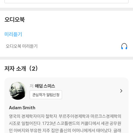
제6장. 상품가격의 구성 요소
제7장. 상품의 자연가격과 시장가격
제8장. 노동 임금
오디오북
제9장. 자본 이윤
제10장. 노동과 자본이 다양한 투자처에서 사용될 때 임금과 이윤
미리듣기
제1절. 직업 그 자체의 특성에서 발생하는 불평등
제2절. 유럽의 정책에서 비롯된 불평등
오디오북 미리듣기
제11장. 토지의 지대
제1절. 언제나 지대가 나오는 토지의 생산물
제2절. 때로는 지대가 나오고, 때로는 안 나오는 토지의 생산물
저자 소개
2
제3절. 늘 지대가 나오는 생산물과, 지대가 나오다 말다 하는 생산물 사이
에 존재하는 상대적 가치 비율의 변동
저
애덤 스미스
1. 지난 4세기 동안 은의 가치 변동에 관한 여담
제1기(1350-1570)
관심작가 알림신청
제2기(1570-1636)
제3기(1636-1700)
Adam Smith
2. 금과 은 가치 사이의 비율 변화
영국의 경제학자이자 철학자. 부르주아경제학과 마르크스경제학의
3. 은 가치가 여전히 계속 줄어들 것이라는 의혹의 근거
시조로 일컬어진다. 1723년 스코틀랜드의 커콜디에서 세관 공무원
4. 사회 발전이 세 가지 다른 부류의 원생산물에 미치는 여러 영향
인 아버지와 부유한 지주 집안 출신의 어머니에게서 태어났다. 글래