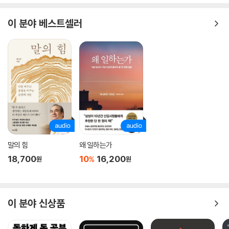
만 거친다면) 지금도 여전히 잘 들어맞을 만큼 정확하다. 후대의 경제학자
들은 그의 연구를 조금씩 발전시켜 각각이 학문 분야를 이룰 정도가 되었
이 분야 베스트셀러
다.
시장 자율이든 정부 간섭이든, 모든 경제행위는 임금, 지대, 이윤의 세 가
지 요소로 환원될 수 있다. 스미스가 정립한 이 기본 원리는 그 후 현대 경
제학의 출발점이 되었다. 스미스 이후, 임금 이론은 리카도의 『조세 및 경
제 원리』에서, 자본 이론은 마르크스의 『자본론』에서, 지대 이론은 헨리 조
지의 『진보와 빈곤』에서 각각 더 자세히 전개되었다. 부자들이 돈을 벌려
고 하는 것은 부의 과시를 위한 것이라는 스미스의 주장(『국부론』 제1권 11
장, 2절, “부의 최고 즐거움은 자기 과시”)은 소스타인 베블렌의 『유한계
급론』에서 과시적 소비라는 개념으로 정립되었다. 스미스가 주장한 수요
말의 힘
왜 일하는가
와 공급의 완전 균형 이론은 나중에 케인스의 불균형 이론에 따라 보충되
18,700
10
16,200
%
원
원
었다. 케인스의 복지 국가 이론은 이미 『국부론』 제5권에서 씨앗이 뿌려져
있다. 이처럼 가히 경제학과 자본주의의 바이블이라고 할 만하다.
거대한 부의 흐름이 바뀌는 원리와 동력을 꿰뚫어본
이 분야 신상품
‘시대를 통찰하는 힘!’