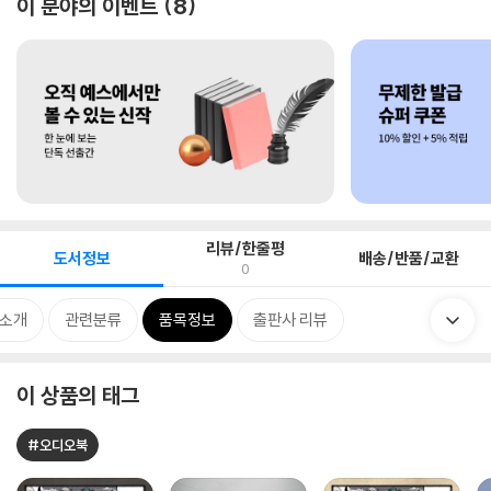
이 분야의 이벤트
8
리뷰/한줄평
도서정보
배송/반품/교환
0
 소개
관련분류
품목정보
출판사 리뷰
이 상품의 태그
#오디오북