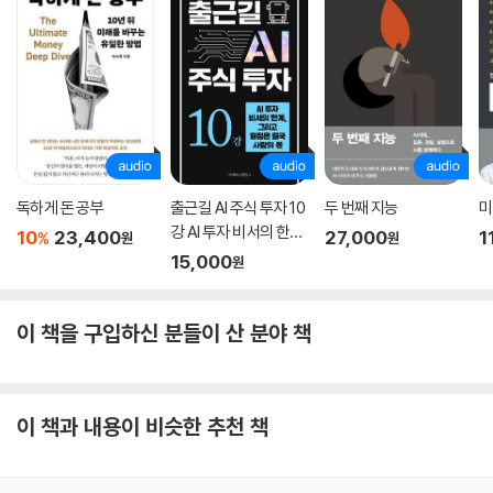
스미스 당시의 경제도 그 시대의 정치·군사·문화 배경과 긴밀히 연결되어
있었다. 책이 집필되던 시기, 100년 동안(1660-1760) 런던 대화재와 전
염병이 발생했고, 두 번의 네덜란드 전쟁, 명예혁명(1688년)으로 인한 혼
란, 아일랜드 전쟁, 네 번에 걸친 대(對) 프랑스 전쟁(1688, 1702, 1742,
1756년), 그리고 아메리카 식민지의 독립전쟁 등이 있었다.
이 책의 직접적인 배경으로는, 1756년에 시작된 7년 전쟁이 있다. 인도와
북아메리카에 대한 해외 무역이 『국부론』의 중요한 배경이므로 이 사건은
독하게 돈 공부
출근길 AI 주식 투자 10
두 번째 지능
미
자주 등장한다. 그는 이 전쟁을 통해 국가가 무역을 관리하고 규제하는 것
강 AI 투자 비서의 한계,
10
23,400
27,000
1
%
원
원
보다, 개인의 경제 활동에 대한 자유를 보장하는 것이 국가의 부를 증가시
그리고 결정은 결국 사
15,000
원
람의 몫
키는 데 더 효과적이라고 주장했다고, 이러한 생각은 그의 “보이지 않는
손” 사상에 반영되었다.
이 책을 구입하신 분들이 산 분야 책
7년 전쟁의 결과로 영국에 패배한 프랑스는 1776년에 시작된 미국 독립
전쟁에 영국 식민지들 편에 서서 적극 지원하게 되었고, 이는 식민지가 독
립전쟁에서 승리하는 데 결정적인 계기가 되었다. 이로 인해 국력이 쇠약
이 책과 내용이 비슷한 추천 책
해진 프랑스는 1780년대 재정 위기를 맞이했고, 이를 계기로 1789년에
프랑스 혁명이 발생하는 요인으로 작용한다.