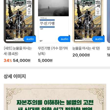
[세트] 눈물을 마시는
무진기행 (가수 장기하
눈물을 마시는 새 1권
절
새 (총4권)
낭독)
20,000
1
원
34
54,000
5,000
%
원
원
상세 이미지