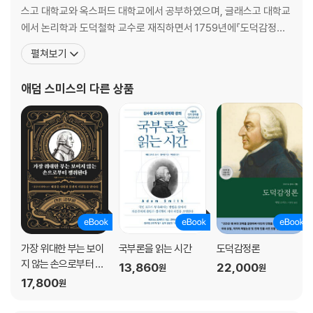
첫째 부류
스고 대학교와 옥스퍼드 대학교에서 공부하였으며, 글래스고 대학교
둘째 부류
에서 논리학과 도덕철학 교수로 재직하면서 1759년에『도덕감정론』
셋째 부류
을 발간했다. 1776년에 중상주의 정책을 신랄하게 비판하면서 자유
펼쳐보기
5. 은 가치 변화에 관련된 여담의 결론
방임을 주장한『국부론』출간과 함께 최고의 사상가로 존경받았다.『국
6. 사회 발전이 제조품의 실질가격에 미치는 영향
부론』은 제3판(1784년)에서 상당한 부분이 추가되었으며, 작가 생
애덤 스미스
의 다른 상품
7. 지대를 다룬 이번 장의 결론
전에 제5판(1789년)까지 출간되었다. 일생을 독신으로 학문에 몰두
│첨부│ 연도별 밀 가격?
하
제2권. 자본의 성격, 축적, 사용
들어가는 글
제1장. 재고의 세부 분류
제2장. 사회의 총 재고 중 일부로 간주되는 화폐 혹은 국가 자본을 유지하
는 비용
제3장. 자본 축적, 또는 생산적 노동과 비생산적 노동
가장 위대한 부는 보이
국부론을 읽는 시간
도덕감정론
제4장. 이자를 받기로 하고 빌려준 자본
지 않는 손으로부터 쟁
13,860
22,000
원
원
제5장. 자본의 여러 가지 용도
취된다
17,800
원
제3권. 각국의 서로 다른 국부 증진 과정