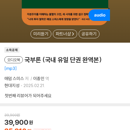
미리듣기
파트너샵
공유하기
소득공제
국부론 (국내 유일 단권 완역본)
오디오북
mp3
애덤 스미스
저
이종인
역
현대지성
2025.02.21.
첫번째 리뷰어가 되어주세요
39,900
원
39,900