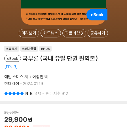
미리보기
카드뉴스
파트너샵
공유하기
소득공제
크레마클럽
EPUB
국부론 (국내 유일 단권 완역본)
eBook
EPUB
애덤 스미스
저
이종인
역
현대지성
2024.01.19.
9.5
판매지수
912
45
29,900
원
29,900