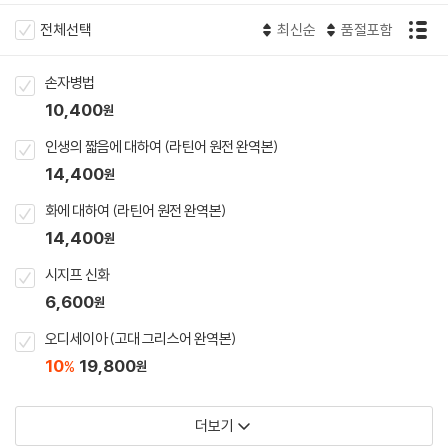
전체선택
최신순
품절포함
손자병법
10,400
원
인생의 짧음에 대하여 (라틴어 원전 완역본)
14,400
원
화에 대하여 (라틴어 원전 완역본)
14,400
원
시지프 신화
6,600
원
오디세이아 (고대 그리스어 완역본)
10
19,800
%
원
더보기