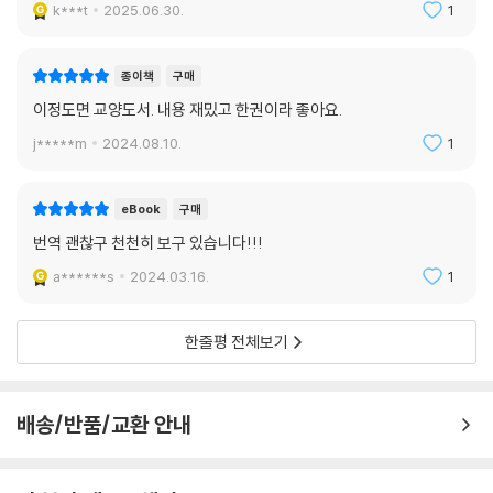
k***t
2025.06.30.
1
을 이해하기 위해 앞으로 되돌아가 몇 번을 다시 읽지 않아도 될 정도로, 물
흐르듯 읽히는 데 역점을 두었다. 더 깊은 이해를 위한 수백 개의 친절한 각
주와 함께, 시대 배경과 저자에 대한 수준 높은 해제를 제공해 “한번 붙잡
종이책
구매
으면 끝까지 읽을 수 있는 책”이 되도록 했다.
이정도면 교양도서. 내용 재밌고 한권이라 좋아요.
j*****m
2024.08.10.
1
스미스 시대에는 한 문장이 한 페이지에 이를 정도로 길게 이어 쓰는 것이
유행이었는데, 본 번역서는 적당한 길이마다 단락을 나누어 시각적으로 읽
기 좋게 했으며, 적당한 페이지마다 해당 부분에 소제목을 붙여 지금 읽고
eBook
구매
있는 부분의 주제가 무엇인지 금방 파악할 수 있게 했다.
번역 괜찮구 천천히 보구 있습니다!!!
a******s
2024.03.16.
1
중상주의가 당연한 부의 원천으로 인정받던 시대에, 애덤 스미스는 그 시
대정신을 이기고 ‘국민총생산’이라는 새로운 부의 원천과 원리를 제시해 2
50년을 이끌어왔다. 그 힘과 근거가 무엇인지 살펴보고 싶은 호기심 어린
한줄평 전체보기
독자들이라면 이 책을 손쉽게 완독한 후 자기만의 부의 길을 찾아낼 수 있
을 것이다.
배송/반품/교환 안내