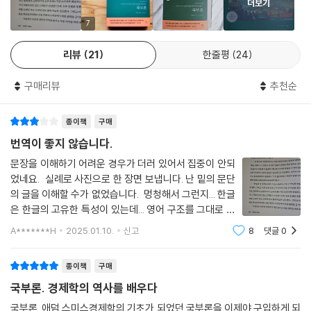
더보기
위와 현상을 가능하게 하는 시스템의 본질과 원리를 개인 및 국가(와 국가
간) 차원까지 확대하여, 한 사람의 ‘뇌피셜’이 아니라 누구나 차분히 읽으
7
면 이해가 되도록 체계적으로 기술했다. 그의 설명과 해석은 (약간의 보완
리뷰
21
한줄평
24
만 거친다면) 지금도 여전히 잘 들어맞을 만큼 정확하다. 후대의 경제학자
들은 그의 연구를 조금씩 발전시켜 각각이 학문 분야를 이룰 정도가 되었
구매리뷰
추천순
다.
종이책
구매
시장 자율이든 정부 간섭이든, 모든 경제행위는 임금, 지대, 이윤의 세 가
지 요소로 환원될 수 있다. 스미스가 정립한 이 기본 원리는 그 후 현대 경
번역이 좋지 않습니다.
제학의 출발점이 되었다. 스미스 이후, 임금 이론은 리카도의 『조세 및 경
문장을 이해하기 어려운 경우가 더러 있어서 집중이 안되
제 원리』에서, 자본 이론은 마르크스의 『자본론』에서, 지대 이론은 헨리 조
었네요. 실례로 사진으로 한 장면 보냅니다. 난 밑의 문단
지의 『진보와 빈곤』에서 각각 더 자세히 전개되었다. 부자들이 돈을 벌려
의 글을 이해할 수가 없었습니다. 멍청해서 그런지... 한글
고 하는 것은 부의 과시를 위한 것이라는 스미스의 주장(『국부론』 제1권 11
은 한글의 고유한 특성이 있는데... 영어 구조를 그대로 가
장, 2절, “부의 최고 즐거움은 자기 과시”)은 소스타인 베블렌의 『유한계
져다가 말만 바꿔 번역해서 그러지 안나 싶습니다.
A*******H
2025.01.10.
신고
8
댓글
0
급론』에서 과시적 소비라는 개념으로 정립되었다. 스미스가 주장한 수요
와 공급의 완전 균형 이론은 나중에 케인스의 불균형 이론에 따라 보충되
종이책
구매
었다. 케인스의 복지 국가 이론은 이미 『국부론』 제5권에서 씨앗이 뿌려져
국부론. 경제학의 역사를 배우다
있다. 이처럼 가히 경제학과 자본주의의 바이블이라고 할 만하다.
국부론. 애덤 스미스경제학의 기초가 되었던 국부론을 이제야 구입하게 되