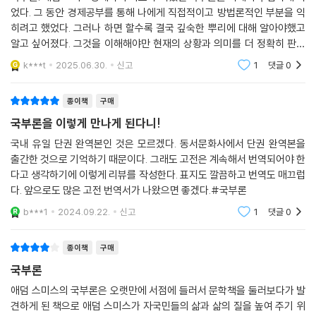
었다. 그 동안 경제공부를 통해 나에게 직접적이고 방법론적인 부분을 익
거대한 부의 흐름이 바뀌는 원리와 동력을 꿰뚫어본
히려고 했었다. 그러나 하면 할수록 결국 깊숙한 뿌리에 대해 알아야했고
‘시대를 통찰하는 힘!’
알고 싶어졌다. 그것을 이해해야만 현재의 상황과 의미를 더 정확히 판단
할 수 있다고 생각하게 되었다. 현대에도 국부론의 깊숙하고 진정한 의미
스미스 당시의 경제도 그 시대의 정치·군사·문화 배경과 긴밀히 연결되어
k***t
2025.06.30.
신고
1
댓글
0
에서의 교훈은 아직
있었다. 책이 집필되던 시기, 100년 동안(1660-1760) 런던 대화재와 전
염병이 발생했고, 두 번의 네덜란드 전쟁, 명예혁명(1688년)으로 인한 혼
종이책
구매
란, 아일랜드 전쟁, 네 번에 걸친 대(對) 프랑스 전쟁(1688, 1702, 1742,
국부론을 이렇게 만나게 된다니!
1756년), 그리고 아메리카 식민지의 독립전쟁 등이 있었다.
국내 유일 단권 완역본인 것은 모르겠다. 동서문화사에서 단권 완역본을
출간한 것으로 기억하기 때문이다. 그래도 고전은 계속해서 번역되어야 한
이 책의 직접적인 배경으로는, 1756년에 시작된 7년 전쟁이 있다. 인도와
다고 생각하기에 이렇게 리뷰를 작성한다. 표지도 깔끔하고 번역도 매끄럽
북아메리카에 대한 해외 무역이 『국부론』의 중요한 배경이므로 이 사건은
다. 앞으로도 많은 고전 번역서가 나왔으면 좋겠다.#국부론
자주 등장한다. 그는 이 전쟁을 통해 국가가 무역을 관리하고 규제하는 것
b***1
2024.09.22.
신고
1
댓글
0
보다, 개인의 경제 활동에 대한 자유를 보장하는 것이 국가의 부를 증가시
키는 데 더 효과적이라고 주장했다고, 이러한 생각은 그의 “보이지 않는
종이책
구매
손” 사상에 반영되었다.
국부론
7년 전쟁의 결과로 영국에 패배한 프랑스는 1776년에 시작된 미국 독립
애덤 스미스의 국부론은 오랫만에 서점에 들러서 문학책을 둘러보다가 발
전쟁에 영국 식민지들 편에 서서 적극 지원하게 되었고, 이는 식민지가 독
견하게 된 책으로 애덤 스미스가 자국민들의 삶과 삶의 질을 높여 주기 위