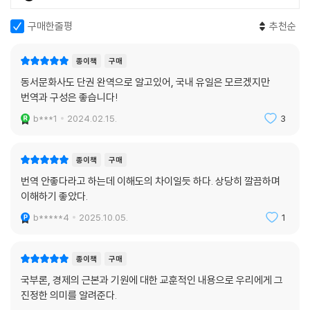
가 이 제안을 받아들였다면 많은 물적·정신적 피해 없이 아메리카로부터
철수할 수 있었을 것이다.
구매한줄평
추천순
애덤 스미스는 복잡하게 얽히고설켜 일어나는 국가 간의 분쟁, 무역 상품
종이책
구매
의 교환, 초기 단계의 은행 시스템, 동인도회사와 같은 주식회사의 역할,
동서문화사도 단권 완역으로 알고있어, 국내 유일은 모르겠지만
시장의 역할과 개인의 이기심이 경제를 움직이는 원리, 그리고 국가의 수
번역과 구성은 좋습니다!
입과 지출에 관한 부분 등, 자본주의 전반을 꿰뚫는 원리와 지혜를 1000쪽
b***1
2024.02.15.
3
이 넘는 지면 위에 세심하게 담아냈다.
어느 쪽을 펴서 읽어도 지혜와 깨달음이 가득한 책,
종이책
구매
새 시대를 위한 쉽고 정확한 번역
번역 안좋다라고 하는데 이해도의 차이일듯 하다. 상당히 깔끔하며
이해하기 좋았다.
“나의 투자 철학은 애덤 스미스에게 영향을 받았다”(워런 버핏).
b*****4
2025.10.05.
1
“내 인생 최고의 책이다!”(일론 머스크).
애덤 스미스는 이 책을 가능한 한 많은 독자가 읽기를 원했다. 현대지성 클
종이책
구매
래식은 53번째로 『국부론』을 펴내면서, 고등학교 경제 교과서를 이해하
국부론, 경제의 근본과 기원에 대한 교훈적인 내용으로 우리에게 그
는 수준의 배경지식을 가진 사람이라면 누구나 막힘 없이 읽어 내려갈 수
진정한 의미를 알려준다.
있도록 명쾌한 번역과 가독성 높은 편집에 최선을 다했다. 읽으면서 그 뜻