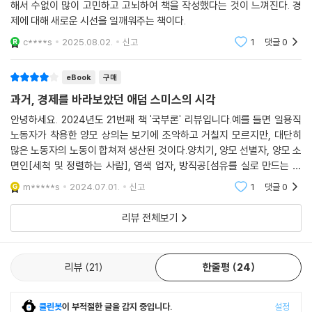
립전쟁에서 승리하는 데 결정적인 계기가 되었다. 이로 인해 국력이 쇠약
해서 수없이 많이 고민하고 고뇌하여 책을 작성했다는 것이 느껴진다. 경
해진 프랑스는 1780년대 재정 위기를 맞이했고, 이를 계기로 1789년에
제에 대해 새로운 시선을 일깨워주는 책이다.
프랑스 혁명이 발생하는 요인으로 작용한다.
c****s
2025.08.02.
신고
1
댓글
0
『국부론』에서 다룬 아메리카의 식민지화와 동인도(아시아)와의 확대 무
eBook
구매
역은 스미스 당시의 유럽에 새로운 소비주의 문화를 일으켰다. 설탕, 커피,
과거, 경제를 바라보았던 애덤 스미스의 시각
담배는 유럽 시장에서 폭발적인 수요를 불러일으켰고 차례로 남북 아메리
카 농장주들의 수익성을 크게 높여주었다. 스미스는 『국부론』에서 이런 물
안녕하세요. 2024년도 21번째 책 '국부론' 리뷰입니다.예를 들면 일용직
노동자가 착용한 양모 상의는 보기에 조악하고 거칠지 모르지만, 대단히
품 교역을 소상히 다룬다.
많은 노동자의 노동이 합쳐져 생산된 것이다.양치기, 양모 선별자, 양모 소
면인[세척 및 정렬하는 사람], 염색 업자, 방직공[섬유를 실로 만드는 사
『국부론』의 정식 제목은 “여러 국가의 국부의 본질과 원인에 대한 탐구”이
람], 축융공[털을 가공하는 일을 하는 노동자], 마무리 직공 등 수많은 노
다. 스미스가 말한 부의 원천은 금은이 아니라, 한 나라의 토지와 노동에서
m*****s
2024.07.01.
신고
1
댓글
0
동자가 함께 서로
나오는 연간 생산물의 총량(현대 용어로는 국민총생산, 즉 GNP[gross n
리뷰 전체보기
ational product])이다. 이러한 스미스의 주장은 지금 보면 아주 상식적
인 얘기지만 중상주의가 판치던 스미스 시대에는 아주 혁명적인 생각이었
다. 영국이 7년 전쟁에서 프랑스를 상대로 승리할 수 있었던 것은 결국 이
리뷰
21
한줄평
24
물산이 풍부했기 때문이다. 또한, 스미스는 국부론 4권과 5권의 식민지를
다룬 장에서 북아메리카 식민지(오늘날 미국) 운영은 너무 비용이 많이 들
어가니 빨리 손 떼는 게 좋겠다는, 당시로는 놀라운 제안을 한다. 영국 정부
클린봇
이 부적절한 글을 감지 중입니다.
설정