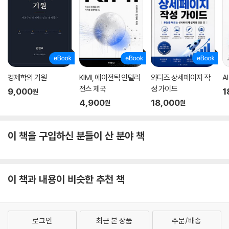
경제학의 기원
KIMI, 에이전틱 인텔리
와디즈 상세페이지 작
A
전스 제국
성 가이드
9,000
1
원
4,900
18,000
원
원
이 책을 구입하신 분들이 산 분야 책
이 책과 내용이 비슷한 추천 책
로그인
최근 본 상품
주문/배송