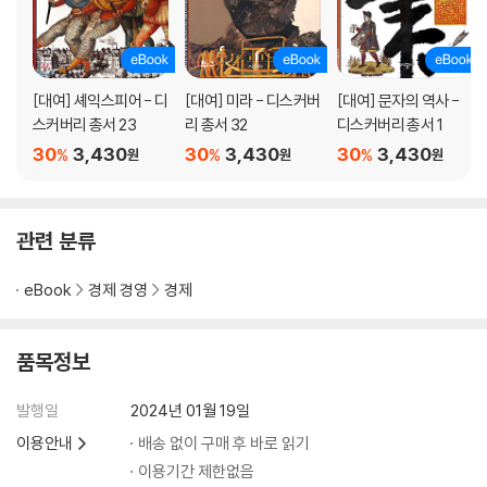
제2장. 국내에서 생산 가능한 물품을 외국에서 수입하는 것에 대한 제한
제3장. 무역 수지가 불리한 국가들로부터 거의 모든 물품 수입을 제한하는
비상조치
제1절. 중상주의 원리에 입각한 이런 제한의 불합리성
[대여] 셰익스피어 - 디
[대여] 미라 - 디스커버
[대여] 문자의 역사 -
예금 은행, 특히 암스테르담 은행에 대한 여담
스커버리 총서 23
리 총서 32
디스커버리 총서 1
제2절. 다른 원리들에 비추어 보아도 비상한 수입 제한은 불합리하다
30
3,430
30
3,430
30
3,430
%
%
%
원
원
원
제4장. 세금 환급
제5장. 장려금
곡물업과 곡물법에 관한 여담
관련 분류
제6장. 통상 조약
제7장. 식민지
eBook
경제 경영
경제
제1절. 새 식민지들을 건설한 동기
제2절. 새 식민지들이 번영한 여러 원인
제3절. 유럽이 아메리카를 발견하고, 희망봉을 돌아 동인도제도 항로를 발
품목정보
견한 이점
제8장. 중상주의 제도의 결론
발행일
2024년 01월 19일
제9장. 중농주의, 즉 토지 생산물이 각국의 수입과 부의 유일 또는 주요 원
이용안내
배송 없이 구매 후 바로 읽기
천이라고 하는 경제 이론
이용기간 제한없음