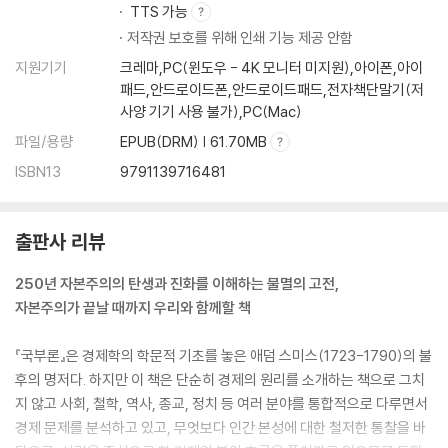
TTS 가능
제5권. 군주 혹은 국가의 수입
저작권 보호를 위해 인쇄 기능 제공 안함
제1장. 군주 혹은 국가의 비용
지원기기
크레마,PC(윈도우 - 4K 모니터 미지원),아이폰,아이
제1절. 국방비
패드,안드로이드폰,안드로이드패드,전자책단말기(저
제2절. 사법비
사양 기기 사용 불가),PC(Mac)
제3절. 공공사업과 공공 기관의 비용
파일/용량
EPUB(DRM) | 61.70MB
제1조. 사회 내의 상업을 촉진하기 위한 공공사업과 기관
ISBN13
9791139716481
1) 전반적인 상업 촉진에 필요한 공공사업과 기관
2) 특정 상업 분야 촉진에 필요한 공공사업과 기관
제2조. 청년 교육을 위한 기관의 비용
출판사 리뷰
제3조. 모든 연령대의 민중 교육을 위한 기관의 비용
제4절. 군주의 위엄을 뒷받침하는 비용
250년 자본주의의 탄생과 진화를 이해하는 불멸의 고전,
제1장의 결론
자본주의가 끝날 때까지 우리와 함께할 책
제2장. 사회의 일반적 ? 공적 수입의 원천
제1절. 군주나 나라에 특별히 속한 수입의 기금 혹은 원천?
『국부론』은 경제학의 학문적 기초를 놓은 애덤 스미스(1723-1790)의 불
제2절. 국가의 세금?
후의 명저다. 하지만 이 책은 단순히 경제의 원리를 소개하는 책으로 그치
제1조. 토지 지대와 임대료에 대한 세금
지 않고 사회, 철학, 역사, 종교, 정치 등 여러 분야를 통합적으로 다루면서
1) 지대에 비례하지 않고 토지 생산물에 비례하는 세금
경제 문제를 분석하고 있고, 무엇보다 인간 본성에 대한 철저한 통찰을 바
2) 주택 임대료에 부과되는 세금