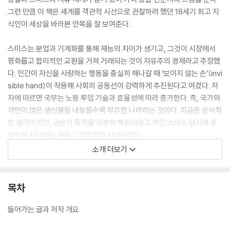
그런 만큼 이 책은 세계를 객관적 시선으로 관찰하려 했던 18세기 최고 지
식인이 세상을 바라본 안목을 잘 보여준다.
스미스는 분업과 기계화를 통해 재능의 차이가 생기고, 그것이 시장에서
평화롭고 합리적인 교환을 거쳐 거래되는 것이 자유주의 경제라고 주장했
다. 인간이 자신을 사랑하는 행동을 충실히 해나갈 때 ‘보이지 않는 손’(invi
sible hand)이 작용해 사회의 공동선이 강력하게 추진된다고 여겼다. 저
자에 따르면 국부는 노동 투입 기술과 효율성에 따라 증가한다. 즉, 국가와
개인이 많은 생산물을 내놓을수록 부유한 나라라는 것이다. 지금은 상식적
인 생각이지만, 금은의 축적을 국부의 핵심이라고 여긴 스미스 당시의 중
상주의 시대에는 새롭고 혁명적인 사상이었다.
소개 더보기
『국부론』은 총 5권으로 구성되는데 1-2권은 경제 이론이고, 3권은 로마
이래 산업 발달의 역사를 개관하고, 4권은 중상주의와 중농주의 경제 이론
을 비판하고 있으며, 5권은 국가 운영과 사법행정에 소요되는 경비와 수입
목차
원(세금과 공채)에 대해 기술하면서 법학과 정치학까지 섭렵한다.
들어가는 글과 저작 개요
현대지성 클래식은 53번째로 『국부론』을 펴내면서, 250년 전에 쓰인 방