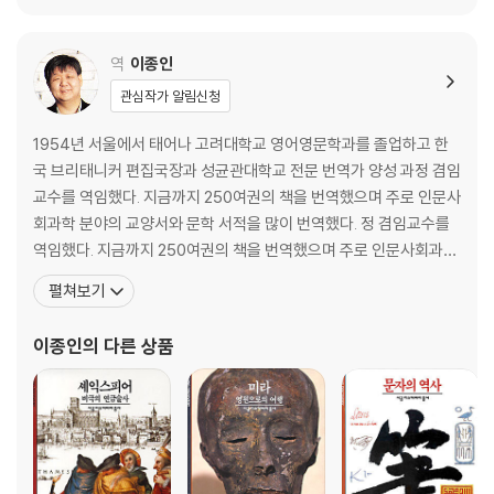
제1장. 재고의 세부 분류
제2장. 사회의 총 재고 중 일부로 간주되는 화폐 혹은 국가 자본을 유지하
역
이종인
는 비용
관심작가 알림신청
제3장. 자본 축적, 또는 생산적 노동과 비생산적 노동
제4장. 이자를 받기로 하고 빌려준 자본
1954년 서울에서 태어나 고려대학교 영어영문학과를 졸업하고 한
제5장. 자본의 여러 가지 용도
국 브리태니커 편집국장과 성균관대학교 전문 번역가 양성 과정 겸임
교수를 역임했다. 지금까지 250여권의 책을 번역했으며 주로 인문사
제3권. 각국의 서로 다른 국부 증진 과정
회과학 분야의 교양서와 문학 서적을 많이 번역했다. 정 겸임교수를
역임했다. 지금까지 250여권의 책을 번역했으며 주로 인문사회과학
제1장. 국부의 자연스러운 증진
분야의 교양서와 문학 서적을 많이 번역했다. 최근에는 E. M. 포스터,
제2장. 로마제국 멸망 후, 고대 유럽이 겪은 농업 낙후
펼쳐보기
존 파울즈, 폴 오스터, 제임스 존스 등 현대 영미 작가들의 소설을 번
제3장. 로마제국 멸망 후, 도시들의 등장과 발전
역하고 있다. 저서로 『번역은 글쓰기다』, 『번역은 내 운명』(공저)과
제4장. 도시 상업이 국가 발전에 기여한 방식
이종인
의 다른 상품
『지하철 헌화가』, 『살면서 마주 한
제4권. 정치경제학의 체계
들어가는 글
제1장. 중상주의의 원리