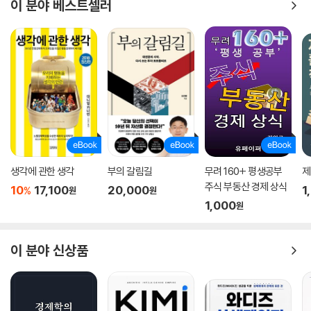
이 분야 베스트셀러
생각에 관한 생각
부의 갈림길
무려 160+ 평생공부
제
주식 부동산 경제 상식
10
17,100
20,000
1
%
원
원
1,000
원
이 분야 신상품