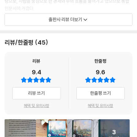
탕으로, 사람을 중심으로 한 경제와 부의 흐름을 풀어가고 있으므로 통합
제2조. 이윤에 부과되는 세금
인문서에 가깝다.
1) 자본에서 발생한 수입에 부과되는 세금
출판사 리뷰 더보기
2) 특정 사업의 이윤에 부과되는 세금
6천 년의 역사 동안 인류는 당연히 경제활동을 해왔다. 대부분은 물물교환
제1조와 2조의 부록: 토지, 가옥, 자본 가치에 부과되는 세금
과 상업, 협동이라는 수준을 통해 노동(생산물)의 교환을 이루어왔다. 이
제3조. 노동 임금에 부과되는 세금
모든 활동은 개인이나 소규모 집단 수준에서 이루어졌고, 근본적인 원리나
리뷰/한줄평
45
제4조. 모든 종류의 수입에 무차별적으로 부과할 의도가 있는 세금
체계에 대해 깊이 있게 연구하거나 이해하는 데는 한계가 있었다.
1) 인두세
2) 소비재에 부과되는 세금
스미스는 이 책에서 역사상 최초로, 경제활동의 본질을 개인 차원을 넘어
리뷰
한줄평
제3장. 공채
국가적인 차원에서 체계적으로 분석하고 이해하려고 시도했다. 당대의 개
9.4
9.6
부록
인은 물론 사회와 국가의 경제활동이 어떻게 이루어지는지 상세히 관찰하
고, 그 안에서 자본이 어떻게 축적되고 투자되는지, 그리고 그 결과 국부가
해제 이종인
어떻게 생성되는지를 명확하게 설명했다.
리뷰 쓰기
한줄평 쓰기
애덤 스미스 연보
그렇다면 250년이 지난 지금도 고전 중의 고전으로서, 수많은 석학과 사
혜택 및 유의사항
혜택 및 유의사항
상가들, 투자가들에게 여전히 통찰과 감동을 주는 책으로 인정받는 이유는
무엇일까? 아이작 뉴턴은 1686년에 『프린키피아』를 통해 엄밀한 수학적
방법론을 사용해 자연계에 존재하는 운동을 수식으로 완벽히 기술함으로
3
써 근대 과학의 시작을 알렸다. 마찬가지로, 이 책은 인간 사회의 경제적 행