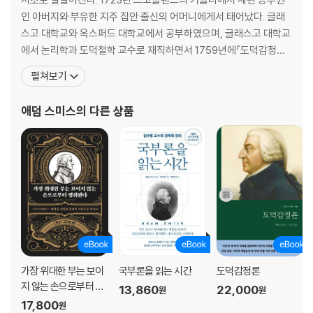
에 존재하는 상대적 가치 비율의 변동
인 아버지와 부유한 지주 집안 출신의 어머니에게서 태어났다. 글래
1. 지난 4세기 동안 은의 가치 변동에 관한 여담
스고 대학교와 옥스퍼드 대학교에서 공부하였으며, 글래스고 대학교
제1기(1350-1570)
에서 논리학과 도덕철학 교수로 재직하면서 1759년에『도덕감정론』
제2기(1570-1636)
을 발간했다. 1776년에 중상주의 정책을 신랄하게 비판하면서 자유
펼쳐보기
제3기(1636-1700)
방임을 주장한『국부론』출간과 함께 최고의 사상가로 존경받았다.『국
2. 금과 은 가치 사이의 비율 변화
부론』은 제3판(1784년)에서 상당한 부분이 추가되었으며, 작가 생
애덤 스미스
의 다른 상품
3. 은 가치가 여전히 계속 줄어들 것이라는 의혹의 근거
전에 제5판(1789년)까지 출간되었다. 일생을 독신으로 학문에 몰두
4. 사회 발전이 세 가지 다른 부류의 원생산물에 미치는 여러 영향
하
첫째 부류
둘째 부류
셋째 부류
5. 은 가치 변화에 관련된 여담의 결론
6. 사회 발전이 제조품의 실질가격에 미치는 영향
7. 지대를 다룬 이번 장의 결론
│첨부│ 연도별 밀 가격?
가장 위대한 부는 보이
국부론을 읽는 시간
도덕감정론
제2권. 자본의 성격, 축적, 사용
지 않는 손으로부터 쟁
13,860
22,000
원
원
취된다
17,800
원
들어가는 글