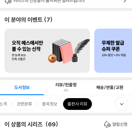
시리즈의 신상품이 출시되면 알려드립니다.
이 분야의 이벤트
7
리뷰/한줄평
도서정보
배송/반품/교환
45
 소개
관련분류
품목정보
출판사 리뷰
이 상품의 시리즈
69
알림신청