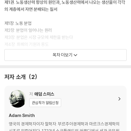
대하고 난해한 원문 전체를 쉽고 명확하게 옮겼을 뿐만 아니라, 마음만 먹
제1권. 노동생산력 향상의 원인과, 노동생산력에서 나오는 생산물이 각각
으면 청소년도 읽어나갈 수 있을 정도로 가독성 높게 글을 다듬었다. 더 깊
의 계층에서 자연 분배되는 질서
은 이해를 위한 수백 개의 친절한 각주와 함께, 시대 배경과 저자에 대한 수
준 높은 해제를 제공해 “한번 붙잡으면 끝까지 읽을 수 있는 책”이 되도록
제1장. 노동 분업
했다. 시대 흐름을 주도하고, 전략적인 사고를 하기로 유명한 일론 머스크
제2장. 분업이 일어나는 원리
가 “내 인생 최고의 책이다!”라고 극찬을 아끼지 않은 이유를 알 수 있을
제3장. 분업은 시장 규모에 제한을 받는다
것이다.
제4장. 화폐의 기원과 용도
제5장. 상품의 실질가격과 명목가격 혹은 상품의 노동가격과 화폐가격
목차 더보기
제6장. 상품가격의 구성 요소
제7장. 상품의 자연가격과 시장가격
제8장. 노동 임금
저자 소개
2
제9장. 자본 이윤
제10장. 노동과 자본이 다양한 투자처에서 사용될 때 임금과 이윤
제1절. 직업 그 자체의 특성에서 발생하는 불평등
저
애덤 스미스
제2절. 유럽의 정책에서 비롯된 불평등
관심작가 알림신청
제11장. 토지의 지대
제1절. 언제나 지대가 나오는 토지의 생산물
Adam Smith
제2절. 때로는 지대가 나오고, 때로는 안 나오는 토지의 생산물
영국의 경제학자이자 철학자. 부르주아경제학과 마르크스경제학의
제3절. 늘 지대가 나오는 생산물과, 지대가 나오다 말다 하는 생산물 사이
시조로 일컬어진다. 1723년 스코틀랜드의 커콜디에서 세관 공무원