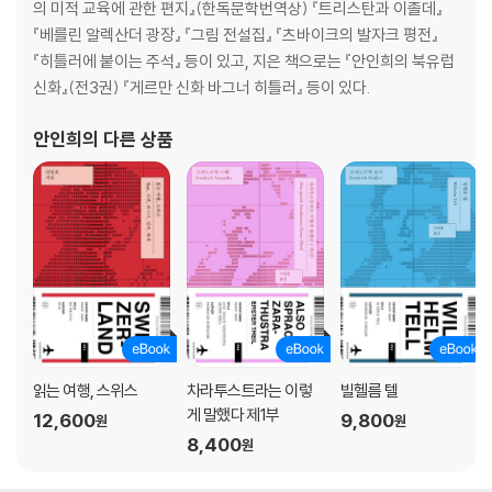
의 미적 교육에 관한 편지』(한독문학번역상) 『트리스탄과 이졸데』
『베를린 알렉산더 광장』 『그림 전설집』 『츠바이크의 발자크 평전』
『히틀러에 붙이는 주석』 등이 있고, 지은 책으로는 『안인희의 북유럽
신화』(전3권) 『게르만 신화 바그너 히틀러』 등이 있다.
안인희
의 다른 상품
읽는 여행, 스위스
차라투스트라는 이렇
빌헬름 텔
게 말했다 제1부
12,600
9,800
원
원
8,400
원