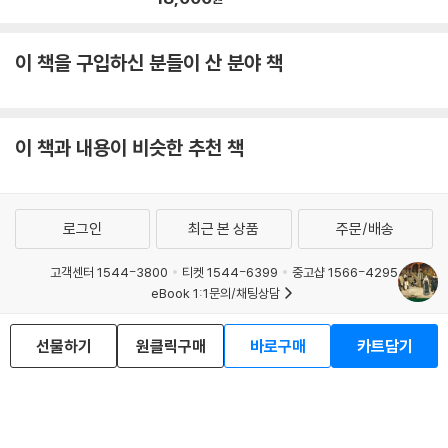
이 책을 구입하신 분들이 산 분야 책
이 책과 내용이 비슷한 추천 책
로그인
최근 본 상품
주문/배송
고객센터 1544-3800
티켓 1544-6399
중고샵 1566-4295
eBook 1:1문의/채팅상담
예스이십사(주) 사업자 정보
선물하기
원클릭구매
바로구매
카트담기
이용약관
개인정보처리방침
청소년보호정책
PC버전
회사소개
거래처관계자께
도서홍보
광고
Copyright © YES24 Corp. All Rights Reserved.
MATOM16