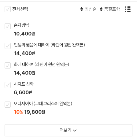
전체선택
최신순
품절포함
손자병법
10,400
원
인생의 짧음에 대하여 (라틴어 원전 완역본)
14,400
원
화에 대하여 (라틴어 원전 완역본)
14,400
원
시지프 신화
6,600
원
오디세이아 (고대 그리스어 완역본)
10
19,800
%
원
더보기