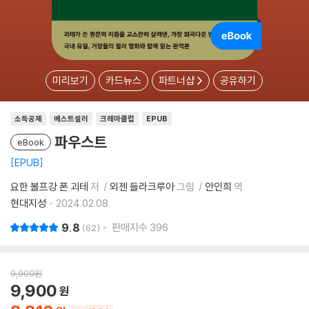
미리보기
카드뉴스
파트너샵
공유하기
소득공제
베스트셀러
크레마클럽
EPUB
파우스트
eBook
EPUB
요한 볼프강 폰 괴테
저
외젠 들라크루아
그림
안인희
역
현대지성
2024.02.08.
9.8
판매지수
396
62
9,900
원
9,900