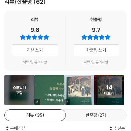
리뷰/한줄평
62
우리나라에서는 일제강점기 때인 1920년, 일본 유학생 최승만(필명 극
웅)이 잡지 『현대』에 한 단락을 번역해서 처음 소개한 뒤로 수많은 역본이
리뷰
한줄평
출간되었다. 각각의 역본마다 추구하는 방향이 있고, 그런 다양성이 모여
9.8
9.7
우리 문학계를 풍성하게 만들어왔다. 그렇다면 새로 번역한 현대지성 클래
식의 『파우스트』에는 어떤 특징이 있을까?
리뷰 쓰기
한줄평 쓰기
인문학자이자 도이치어권 대표 번역자인 안인희는 원작의 정체성과 리듬
에 주목했다. 『파우스트』의 장르는 운문극(韻文劇)이다. 즉, 산문이 아닌
혜택 및 유의사항
혜택 및 유의사항
운문이며, 소설이 아닌 희곡이다. 이에 따라 시적 표현을 단지 이해하기 쉽
도록 평범한 산문으로 풀어 옮기기보다는, 가장 적절한 우리말 단어를 리
듬감 있게 배치함으로써, 원문에 함축된 의미를 전달하고 운율과 여운이
14
스포일러
고스란히 느껴지도록 했다. 특히 일상에서 쓰는 입말과 격식을 갖춘 말, 허
포함
더보기
세 섞인 현학적 표현, 비속어까지 활용해 등장인물의 성격과 심리, 서로의
관계를 현실적으로 묘사했다. 예를 들어, 메피스토펠레스는 첫 만남에서
5
2
파우스트를 “나리”라고 부르며 상전으로 대접하는가 싶더니, 어느 순간
리뷰
35
한줄평
27
친구 사이에서 쓰는 말인 “du”(“그대”라고 번역)로 넘어가면서 은근슬쩍
말을 놓는다. 이후에도 그는 반말과 존댓말을 섞어 쓰고 때로는 비아냥거
구매리뷰
추천순
리면서 둘이 가까운 친구 사이라는 것을 알려준다. 지금껏 둘의 관계를 윗