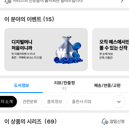
시리즈의 신상품이 출시되면 알려드립니다.
이 분야의 이벤트
15
리뷰/한줄평
도서정보
배송/반품/교환
62
자 소개
관련분류
품목정보
출판사 리뷰
이 상품의 시리즈
69
알림신청