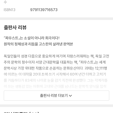
수
ISBN13
9791139716573
출판사 리뷰
『파우스트』는 소설이 아니라 희곡이다!
원작의 정체성과 리듬을 고스란히 살려낸 완역본
독일인들이 성경 다음으로 중요하게 여기며 자랑스러워하는 책, 독일 고전
주의 문학의 정수이자 서양 근대문학을 대표하는 책, 『파우스트』는 세계
문학사상 가장 위대한 작품으로 손꼽히는 문화유산이다. 괴테는 12,111행
에 이르는 이 대작을 20대 초에 쓰기 시작해서 60여 년간 더하고 고치기
를 거듭하다가 83세의 나이로 눈을 감기 직전에 완성했다. 그는 각계각층
이 쓰는 생동감 있는 어휘에 고대와 근대를 넘나드는 문학적 양식을 입히
고, 그리스·로마 신화, 민간설화, 철학 사상을 담아서 인류사에 길이 남을
출판사 리뷰 더보기
드라마를 창조했다. 이 작품에는 중세 봉건사회에서 근대 시민사회로 넘어
가는 시기의 사상적 배경, 곧 인간중심주의와 맹목적 발전주의에 대한 근
본적 성찰이 담겨 있다.