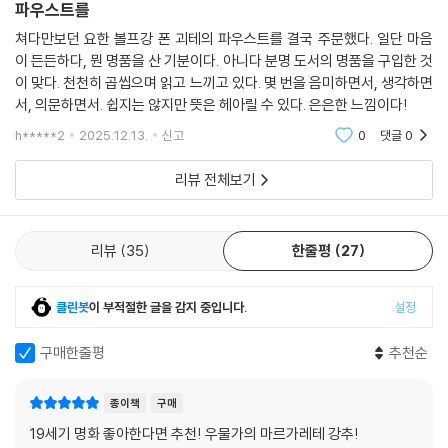
파우스트를
는 제약을 뛰어넘어 그가 추구하던 높은 영역에 도달하도록 이끈 것이다.
오류와 방황 속에서도 선한 목표를 향해 나아가는 파우스트의 모습은, 모
쳐다만보던 요한 볼프강 폰 괴테의 파우스트를 결국 주문했다. 일단 마음
이 든든하다, 뭔 명품을 산 기분이다. 아니다 분명 도서의 명품을 구입한 것
순투성이 현실에서 노력하다가 실패하기를 반복하는 평범한 사람이라도
이 맞다. 천천히 곱씹으며 읽고 느끼고 있다. 몇 번을 음미하면서, 생각하면
좌절하지 않고 진정한 자기실현의 길로 나아갈 수 있다고 우리를 격려한
서, 의문하면서. 쉽지는 않지만 뜻은 헤아릴 수 있다. 은은한 느낌이다!
다.
h*****2
2025.12.13.
신고
0
댓글
0
한 점 한 점이 예술품인 거장들의 명화,
리뷰 전체보기
괴테가 직접 그린 희귀본 일러스트,
나무와 숲을 함께 보여주는 각주와 해제 수록
리뷰
35
한줄평
27
“인간에게는 눈으로 본 것을 말로 표현하려는 욕망이 있다. 하지만 다른 사
람이 말한 것을 눈으로 보려는 욕망은 그보다 더 강렬하다. 소설이나 시에
등장한 인물을 눈앞에 보여주는 화가를 우리는 환영한다.” _괴테
클린봇
이 부적절한 글을 감지 중입니다.
설정
『파우스트』 제1부가 출간되었을 때만 해도 그 내용을 그림으로 표현하는
구매한줄평
추천순
것이 불가능하다고 여겼다. 하지만 이 책은 수많은 화가의 창작욕에 불을
댕겼고, 단순한 장식 기능을 가진 삽화를 뛰어넘어 그 자체로 예술품인 그
종이책
구매
림들이 등장하기 시작했다. 특히 외젠 드라크루아가 그린 석판화는 괴테에
19세기 명화 좋아한다면 추천! 우물가의 마르가레테 강추!
게 “나도 미처 몰랐던 것을 발견하게 해주었다”라는 격찬을 받았다. 현대