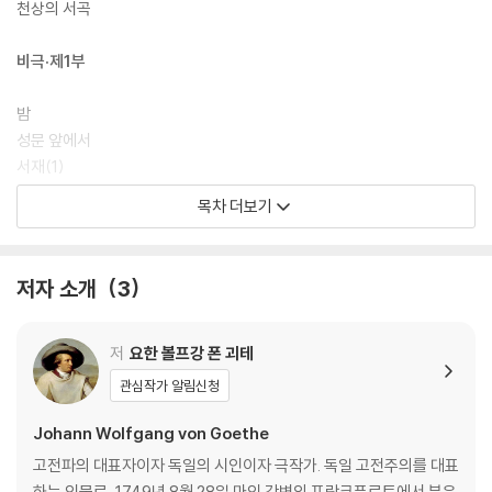
천상의 서곡
『파우스트』는 운문으로 쓰인 희곡이다. 운율과 호흡을 고려하며 읽어야 온
전히 몰입할 수 있는 이 작품을 독일어권 대표 번역자이자 인문학자인 안
비극·제1부
인희의 ‘가장 희곡다운 번역’으로 선보인다. 독자들은 문장의 리듬에 이끌
려 대사가 귀에 감기고 가슴에 흥이 돋는 경험을 하게 될 것이다. 중요한 단
밤
어와 구절마다 친절한 각주를 달았고, 방대한 내용을 한눈에 파악할 수 있
성문 앞에서
도록 해제 뒷부분에 줄거리를 덧붙였다. 한 점 한 점이 예술품인 대가들의
서재(1)
컬러 명화는 감성과 상상력을 자극하면서, 연극을 관람하듯 작품을 입체적
서재(2)
목차 더보기
으로 이해하게 한다.
라이프치히의 아우어바흐 술집
마녀의 부엌
길거리(1)
저자 소개
3
저녁
산책
이웃 여인의 집
저
요한 볼프강 폰 괴테
길거리(2)
관심작가 알림신청
정원
정원의 정자
Johann Wolfgang von Goethe
숲과 동굴
고전파의 대표자이자 독일의 시인이자 극작가. 독일 고전주의를 대표
그레트헨의 방 195
하는 인물로, 1749년 8월 28일 마인 강변의 프랑크푸르트에서 부유