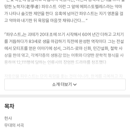
망한 노학자(老學者) 파우스트. 이런 그 앞에 메피스토펠레스라는 악마
가 나타나 솔깃한 제안을 한다. 유혹에 넘어간 파우스트는 자기 영혼을 걸
고 악마와 내기한 뒤 욕망을 마음껏 채워나간다….”
『파우스트』는 괴테가 20대 초에 쓰기 시작해서 60여 년간 더하고 고치기
를 거듭하다가 83세로 생을 마감하기 직전에 완성한 역작이다. 그는 전설
에서 모티프를 얻은 이야기에 성서, 그리스·로마 신화, 민간설화, 철학 사
상을 한데 엮고, 각계각층의 생동감 있는 어휘와 다양한 문학적 형식을 사
용하여 12,111행에 달하는 인류사의 장엄한 드라마를 창조했다.
작중인물 파우스트는 단지 욕망을 좇는 것이 아니라, 한계를 극복하고 자
신의 가능성을 완전히 펼치고자 몸부림친다. 반면 메피스토펠레스는 도덕
소개 더보기
과 이상, 삶의 가치를 끊임없이 부정한다. 이는 인간의 마음속에서 속삭이
는 두 목소리와 같다. 이처럼 중세 유럽의 주인공들은 인간의 본성과 삶의
원형을 적나라하게 들춰내면서, 오늘을 살아가는 우리에게 존재의 의미와
목차
인간성의 한계, 선악의 개념에 관해 낯설고 불편한 질문을 던진다. 한편으
로는 모순투성이 삶에서도 희망의 끈을 놓지 않고 목표를 향해 나아가도록
헌사
우리를 격려한다.
무대의 서곡