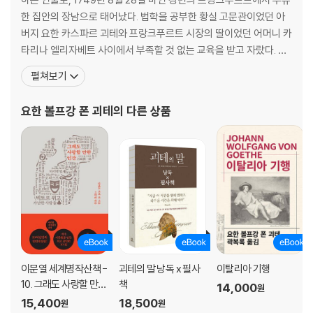
마르테의 정원 199
한 집안의 장남으로 태어났다. 법학을 공부한 황실 고문관이었던 아
우물가에서 206
버지 요한 카스파르 괴테와 프랑크푸르트 시장의 딸이었던 어머니 카
성벽 사이 통로 210
타리나 엘리자베트 사이에서 부족할 것 없는 교육을 받고 자랐다. 라
밤 213
틴어 등 어학에 뛰어났으며 독서량도 많았다. 어렸을 때 라틴어와 그
펼쳐보기
대성당 221
리스어, 불어와 이탈리아어 그리고 영어와 히브리어를 배웠고, 미술
발푸르기스 밤 225
과 종교 수업뿐만 아니라 피아노와 첼로 그리고 승마와 사교춤도 배
요한 볼프강 폰 괴테
의 다른 상품
발푸르기스 밤의 꿈 246
웠다. 괴테는 아버지의 서재에서 2000권에 달하는 법률 서적
흐린 날 255
밤, 훤히 트인 들판 258
감옥 259
비극·제2부(5막극)
제1막
쾌적한 지역
황제의 궁성
이문열 세계명작산책 -
괴테의 말 낭독 x 필사
이탈리아 기행
-옥좌가 있는 홀
10. 그래도 사랑할 만한
책
14,000
원
-곁방들이 딸린 널따란 홀
인간
15,400
18,500
원
원
-유원지