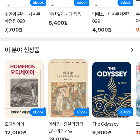
오만과 편견 - 세계문
이반 일리치의 죽음
맥베스 - 세계문학전집
수
학전집 088
099
판
8,400
원
7,700
4,900
9
원
원
이 분야 신상품
오디세이아
아서 왕 : 전설의 왕과
The Odyssey
로
원탁의 기사들
12,000
9,900
1
원
원
18,000
원