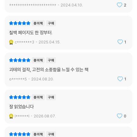
**********************
2024.04.10.
2
지성 클래식의 『파우스트』 제1부에는 들라크루아를 비롯해 제임스 티소,
아리 셰퍼, 외젠 시베르트, 아담 보글러 등 미술사에 한 획을 그은 거장들이
독창적인 화법으로 재해석한 컬러 명화를 수록했다. 제2부에는 난해한 내
종이책
구매
용을 사실적으로 묘사한 프란츠 크사버 짐의 작품들을 넣었다. 대가들의
칠백 페이지도 한 장부터.
명화는 감성과 상상력을 자극하면서 연극을 관람하듯 작품을 입체적으로
c*******3
2025.04.15.
1
감상하게 한다. 또한 괴테가 직접 그린 지령의 모습과 무대 장면은 작가의
창작 의도를 보여주면서, 작품을 깊이 있게 이해할 수 있도록 해준다. 연보
에는 괴테의 발자취를 돌아볼 수 있는 시각 자료를 수록했다.
종이책
구매
괴테의 걸작, 고전의 소중함을 느낄 수 있는 책
『파우스트』는 희곡이면서 분량이 방대하다 보니 줄거리를 단박에 파악하
o******5
2024.08.20.
1
기 어렵다. 한달음에 다 읽기도 어렵거니와 잠시 내려놓았다가 다시 펼치
면 기억이 가물가물해서 앞으로 돌아가기 일쑤다. 특히 제2부는 제1부에
비해 널리 알려지지 않았고, 문학을 전문적으로 공부한 사람들에게도 낯선
종이책
구매
내용이다. 그래서 독자가 수월하게 통독하고 감상할 수 있도록 해제 뒤에
잘 읽었습니다
상세한 줄거리를 덧붙였다. 또한 원뜻을 왜곡하거나 중요한 내용을 그냥
l******l
2026.08.07.
0
지나치지 않도록 537개의 친절한 각주를 달았다. 이를 통해 독자들은 그
동안 벼르고 별렀지만 책을 집어 드는 게 망설여졌던 『파우스트』를 수월하
게 완독하는 기쁨을 누릴 수 있을 것이다.
종이책
구매