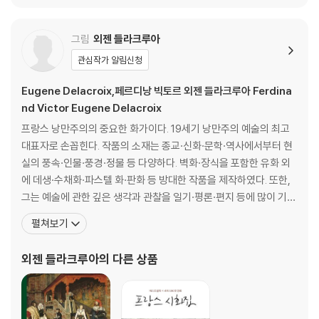
-어두운 회랑
-환하게 불이 밝혀진 홀들
그림
외젠 들라크루아
-기사들의 전당
관심작가 알림신청
제2막
Eugene Delacroix,페르디낭 빅토르 외젠 들라크루아 Ferdina
높은 아치가 있는 비좁은 고딕식 방
nd Victor Eugene Delacroix
실험실
프랑스 낭만주의의 중요한 화가이다. 19세기 낭만주의 예술의 최고
고전적 발푸르기스 밤
대표자로 손꼽힌다. 작품의 소재는 종교·신화·문학·역사에서부터 현
-파르살로스 평원
실의 풍속·인물·풍경·정물 등 다양하다. 벽화·장식을 포함한 유화 외
-페네이오스
에 데생·수채화·파스텔 화·판화 등 방대한 작품을 제작하였다. 또한,
-페네이오스강 상류에서
그는 예술에 관한 깊은 생각과 관찰을 일기·평론·편지 등에 많이 기록
-에게해의 암벽 물굽이에서
하여 남겼다. 그의 작품에는 자연을 구사하여 현실을 초월한 진실 속
-로도스의 텔키네스 원시 종족
펼쳐보기
에 상상 세계에서의 인간의 모습과, 영웅적인 모습이 되려고 노력하
는 인간의 표상이 담겨 있다. 들라크루아의 표현적인 붓놀림과 색의
제3막
외젠 들라크루아
의 다른 상품
광학적 효과에 대한 연구는 인상주의자들의 작업
스파르타의 메넬라오스 궁전 앞
성의 안뜰
그늘이 드리워진 작은 숲[아르카디아]