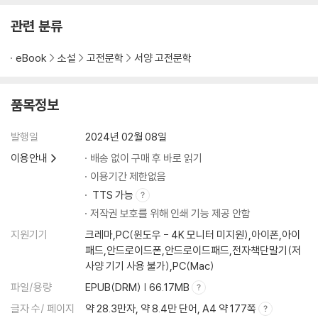
관련 분류
eBook
소설
고전문학
서양 고전문학
품목정보
발행일
2024년 02월 08일
이용안내
배송 없이 구매 후 바로 읽기
이용기간 제한없음
TTS 가능
저작권 보호를 위해 인쇄 기능 제공 안함
지원기기
크레마,PC(윈도우 - 4K 모니터 미지원),아이폰,아이
패드,안드로이드폰,안드로이드패드,전자책단말기(저
사양 기기 사용 불가),PC(Mac)
파일/용량
EPUB(DRM) | 66.17MB
글자 수/ 페이지
약 28.3만자, 약 8.4만 단어, A4 약 177쪽