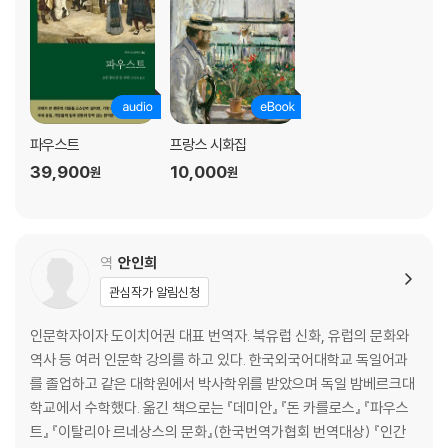
제4막
산꼭대기[고산지대]
구릉지대에서
대립 황제의 천막
파우스트
프랑스 시화집
제5막
39,900
10,000
원
원
트인 지역
궁전
-너른 관상용 정원, 곧게 뻗은 대운하
-깊은 밤
역
안인희
-자정
관심작가 알림신청
-궁전의 너른 앞뜰
-매장
인문학자이자 도이치어권 대표 번역자. 북유럽 신화, 유럽의 문화와
산의 협곡에서
역사 등 여러 인문학 강의를 하고 있다. 한국외국어대학교 독일어과
를 졸업하고 같은 대학원에서 박사학위를 받았으며 독일 밤베르크대
해제 | 안인희
학교에서 수학했다. 옮긴 책으로는 『데미안』 『돈 카를로스』 『파우스
괴테 연보
트』 『이탈리아 르네상스의 문화』(한국번역가협회 번역대상) 『인간