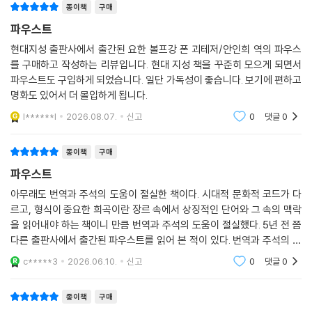
아름다운 소녀 마르가레테와 사랑에 빠지는 것을 시작으로 온갖 쾌락을 경
종이책
구매
험해나간다. 신화 속 세계를 여행하고, 고대의 가장 아름다운 미녀 헬레네
파우스트
와 결혼하고, 전쟁 영웅으로 이름을 날리다가 나중에는 한 지역을 다스리
현대지성 출판사에서 출간된 요한 볼프강 폰 괴테저/안인희 역의 파우스
는 영주가 된다. 그렇지만 그는 거기에 만족하지 않고 더 많은 것을 손에 넣
를 구매하고 작성하는 리뷰입니다. 현대 지성 책을 꾸준히 모으게 되면서
고자 애쓴다. 이런 모습에서 욕망을 향해 질주하는 인간의 본성에 대한 괴
파우스트도 구입하게 되었습니다. 일단 가독성이 좋습니다. 보기에 편하고
테의 통찰과 문제의식이 잘 드러난다. 이는 또한 현대인의 자화상이기도
명화도 있어서 더 몰입하게 됩니다.
하다.
l******l
2026.08.07.
신고
0
댓글
0
그렇다면 파우스트는 단지 육욕, 황금, 권력, 명성을 추구한 것일까? 물론
종이책
구매
아니다. 그는 아리스토텔레스가 말한 ‘엔텔레케이아’, 즉 자기 속에 지닌 목
적과 가능성을 완전히 펼치려고 했다. 때로는 악행을 저지르고, 잘못된 판
파우스트
단을 내리기도 하고, 한순간의 감정 때문에 일을 그르치기도 하지만, 그때
아무래도 번역과 주석의 도움이 절실한 책이다. 시대적 문화적 코드가 다
마다 포기하지 않고 ‘자기실현’을 위해 쉼 없이 달려간다.
르고, 형식이 중요한 희곡이란 장르 속에서 상징적인 단어와 그 속의 맥락
을 읽어내야 하는 책이니 만큼 번역과 주석의 도움이 절실했다. 5년 전 쯤
높고 고귀한 영역에서 얻는 성취감과 가장 낮은 자리에서 느끼는 고통을
다른 출판사에서 출간된 파우스트를 읽어 본 적이 있다. 번역과 주석의 중
모조리 맛보고도 만족을 모르던 파우스트의 욕망은 마침내 공공선(公共
요성을 절실히 느꼈던 시점으로 당시의 파우스트는 번역에 많은 궁금증이
c*****3
2026.06.10.
신고
0
댓글
0
뒤따랐고, 모든
善)을 추구하는 순간 멈춘다. 악마와 맺은 계약대로라면 이제 그에게 남은
것은 파멸뿐이다. 하지만 여기서 반전이 일어난다. 초월적인 사랑의 힘으
종이책
구매
로 파우스트는 구원받는다. 타인에 대한 헌신과 애정이 악마와의 계약이라