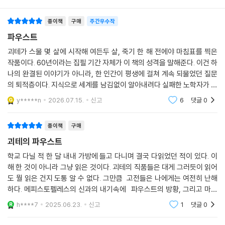
사람과 아랫사람으로 설정하고 호칭을 통일한 텍스트에 익숙했던 독자들
종이책
구매
주간우수작
은 고정관념에서 벗어나 작품을 다양한 각도로 바라보게 된다.
파우스트
“인간은 노력하는 한 헤매기 마련이지!”
괴테가 스물 몇 살에 시작해 여든두 살, 죽기 한 해 전에야 마침표를 찍은
모순투성이 삶에서도 좌절하지 않고
작품이다. 60년이라는 집필 기간 자체가 이 책의 성격을 말해준다. 이건 하
진정한 자기실현의 길로 나아갈 힘을 주는 고전
나의 완결된 이야기가 아니라, 한 인간이 평생에 걸쳐 계속 되물었던 질문
의 퇴적층이다. 지식으로 세계를 남김없이 알아내려다 실패한 노학자가 악
원하는 것을 이루어주겠다고 하면서 악마가 접근한다면, 그 제안을 단박에
마와 계약을 맺는다. 조건은 유명하다. "머물러라, 너는 참으로 아름답구
y*****n
2026.07.15.
신고
6
댓글
0
나"
뿌리칠 수 있는 사람이 몇이나 될까? 하지만 역자의 말마따나 그런 행운
(?)은 아무에게나 찾아오지 않는다. 자기의 잠재력을 최대한 실현하고자
종이책
구매
치열하게 살아가는 영혼이라야 악마도 비로소 관심을 둘 테니까.
괴테의 파우스트
주인공 파우스트가 바로 그런 사람이었다. 그는 당대의 학문에 두루 통달
학교 다닐 적 한 달 내내 가방에 들고 다니며 결국 다읽었던 적이 있다. 이
해 한 것이 아니라 그냥 읽은 것이다. 괴테의 직품들은 대게 그러듯이 읽어
했고 심지어 마법까지 익힌 대학자였지만, 인간의 능력에 한계가 있음을
도 뭘 읽은 건지 도통 알 수 없다. 그만큼 고전들은 나에게는 여전히 난해
깨닫고 좌절한다. 이런 그에게 메피스토펠레스가 나타나 솔깃한 제안을 한
하다. 메피스토펠레스의 신과의 내기속에 파우스트의 방황, 그리고 마지
다. 이 땅에서 욕망을 채우도록 도와주는 대신 만족을 느끼는 순간 영혼을
막에는 구원..기독교적인 색채가 강하다. 몇 번이고 다시 반복해서 읽어봐
가져가겠다는 것. 파우스트는 당장 계약을 맺고, 그동안 감옥이라 여겼던
h****7
2025.06.23.
신고
1
댓글
0
야겠다.
서재를 벗어나 세상으로 나아간다. 마법의 힘으로 젊어지기까지 한 그는