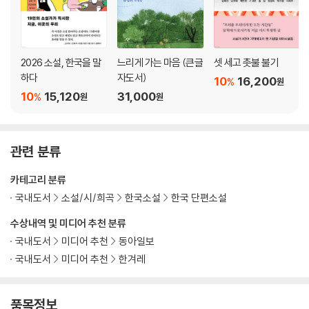
2026 소설, 한국을 말
느리게 가는 마음 (큰글
셋 세고 촛불 불기
하다
자도서)
10
16,200
%
원
10
15,120
31,000
%
원
원
관련 분류
카테고리 분류
국내도서
소설/시/희곡
한국소설
한국 단편소설
수상내역 및 미디어 추천 분류
국내도서
미디어 추천
동아일보
국내도서
미디어 추천
한겨레
품목정보