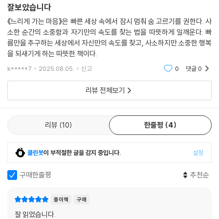
잘보았습니다
는 한 식당을 소개한다. 경로당에 모여 매일 고스톱을 치는 게 전부였던 할
머니들이 모여 만든 이 식당은 “팔리든 말든. 일단 우리가 맛있는 거 먹으
《느리게 가는 마음》은 빠른 세상 속에서 잠시 멈춰 숨 고르기를 권한다. 사
소한 순간의 소중함과 자기만의 속도를 찾는 법을 따뜻하게 일깨운다. 빠
려고”(97면) 다 같이 차리게 된 곳이다. ‘나’는 평소 먹지도 않았던 나물 반
름만을 추구하는 세상에서 자신만의 속도를 찾고, 사소하지만 소중한 행복
찬이 너무 맛있어 밥을 양껏 먹는다. 또, 자신만의 속도로 살아가는 「보통
을 되새기게 하는 따뜻한 책이다.
의 속도」 속 ‘나’는 아파트 외벽 페인트공으로 일하며 매일매일 예쁜 구름
사진을 찍어 보관하고, 페인트칠을 하며 사랑하는 사람들의 이름을 아파트
k*****7
2025.08.05.
신고
0
댓글
0
벽에 몰래 새기기도 한다.
리뷰 전체보기
세상의 속도와 다르게 살아가는 인물들의 행보를 촘촘하게 따라가듯, 독자
또한 숨을 천천히 고르며 느리게 읽어야 윤성희 소설만의 감동을 축복처럼
리뷰
10
한줄평
4
누릴 수 있다. 짧은 문장 안에도 수많은 생의 얼굴이, 희로애락의 복잡한 감
정이 응집되어 있는 이 책은 상처와 상실을 싸안는 따뜻한 유머의 힘을 증
명하며 독자에게 ‘느리게 가는 마음’의 미덕을 선사한다.
클린봇
이 부적절한 글을 감지 중입니다.
설정
진짜 생일이 아니어도 상관없으니 오늘 하루를 생일이라고 생각하고 지내
구매한줄평
추천순
보면 어떨까? 그 하루를 기념하는 마음만으로도, 세상은 조금 더 다정해질
테니까. 누군가의 생일을 축복하고 환대하는 마음으로 인간의 선의를 증명
종이책
구매
하는 윤성희의 소설처럼 말이다.
잘 읽었습니다.