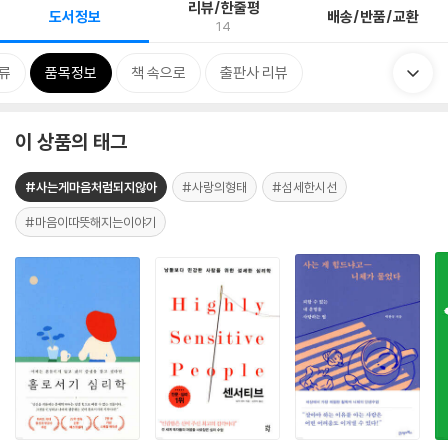
리뷰/한줄평
도서정보
배송/반품/교환
14
류
품목정보
책 속으로
출판사 리뷰
이 상품의 태그
#사는게마음처럼되지않아
#사랑의형태
#섬세한시선
#마음이따뜻해지는이야기