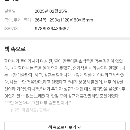
발행일
2025년 02월 25일
쪽수, 무게, 크기
264쪽 | 290g | 128*188*15mm
ISBN13
9788936439682
책 속으로
할머니가 돌아가시기 며칠 전, 딸이 만들어준 호박죽을 먹는 장면이 있었
다. 그때 할머니는 죽을 얼마 먹지 못했고, 숟가락을 내려놓으며 말했다. 나
는 그만 애쓸란다, 하고. 성규는 할머니가 그렇게 말한 게 아니라고 반박했
다. 나는 그만 먹을란다,라고 말했다고. “내가 분명히 들었어. 너무 이상한
말이라 기억한다니까.” 내가 우기자 성규가 대답 대신 휘파람을 불었다. 무
엇인지 알 수 없는 노래였다. 한참 후에 성규가 혼잣말처럼 중얼거렸다.
“그만 애쓴다니. 그건 너무 슬픈 말이네.”
--- p.28 「마법사들」 중에서
이모가 들려준 이야기는 이랬다. 작년에 고등학교 동창들이랑 여행을 갔는
책 속으로 더보기