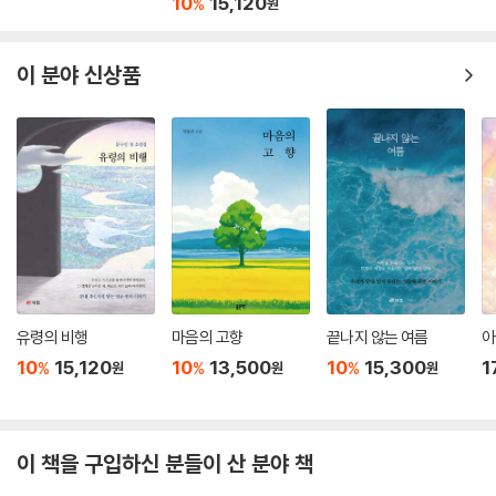
10
15,120
%
원
이 분야 신상품
유령의 비행
마음의 고향
끝나지 않는 여름
아
10
15,120
10
13,500
10
15,300
1
%
%
%
원
원
원
이 책을 구입하신 분들이 산 분야 책