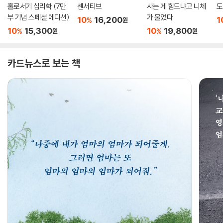
홀로서기 심리학 (7만
센서티브
사는 게 힘드냐고 니체
도
부 기념 스페셜 에디션)
가 물었다
10
16,200
1
%
원
10
15,300
10
19,800
%
%
원
원
카드뉴스로 보는 책