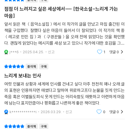
이렇듯 생일을 둘러싼 일상의 풍경을 작가 특유의 명랑하고도 애틋한 필치
다. 봄볕은 따뜻했고 나무마다 꽃망울이 맺혀 있었다. 문득 내가 지금 추운
로 그려낸 다른 한편에는 ‘탄생’과 대치되는 ‘죽음’의 풍경이 자리한다.
점점 더 느려지고 싶은 세상에서--- [한국소설-느리게 가는
게 아니라 외로운 게 아닐까 하는 생각이 들었다. 정원의 외로움이 내게로
마음]
옮겨올까봐 나는 얼른 엄지손가락을 입술에 대고 입바람을 불었다. 그러자
「자장가」는 교통사고를 당해 죽은 ‘나’가 화자로 등장하는 작품이다. ‘나’는
앞서 읽은 책 ＜음악소설집＞에서 이 작가의 글을 만났고 마침 출간된 이
다시 세상이 보통의 속도로 재생되었다.
장례식이 끝난 뒤 잠 못 이룰 엄마를 염려하며 엄마를 따라 집으로 간다. 엄
책을 구입했다. 잘했다 싶은 마음이 들어서 더 잘되었다. 이 작가의 책 중
--- p.249 「보통의 속도」 중에서
마가 자신의 죽음을 가슴 아파하며 밤을 새우기를 은근히 바라지만, 엄마
＜레고로 만든 집＞과 ＜구경꾼들＞을 오래 전에 읽었다는 것을 확인했
는 오히려 죽은 ‘나’의 생일상을 차리고 씩씩하게 일상을 살아간다. 하지만
다. 괜찮게 읽었다는 메시지를 새삼 보고 있으니 작가에 대한 호감을 그때
‘나’는 살아 있던 때에도 엄마의 슬픔을 눈치챈 적이 없다. 죽은 ‘나’의 생일
부터 막연하게 갖고 있었나 보다. 확 반했던 것은 아닌 모양이지만.이 책 속
j***6
2025.04.25.
신고
1
댓글
0
의 글 8편. 경쾌
날 정성껏 차린 음식들을 싸들고 친구를 만나러 간 엄마가, 꿈에도 나오지
않는다며 그리움에 우는 모습을 처음 본 ‘나’는 엄마의 꿈속으로 들어가 지
종이책
구매
금껏 둘이 함께 만들어온 다정한 기억들을 떠올리게 한다. 꿈속에서 엄마
느리게 보내는 인사
는 어린 시절을 다시 살아가고 사랑을 하고 가족을 이루며 새로운 삶을 경
험한다.
여럿 인물과 상황과 세계에 인사를 건네고 싶다.아주 천천히 꽤나 오래.글
의 표현은 인용하자면 애썼다고 말하며 위로하고프다.눈물을 짓게 만드는
죽음 혹은 이별들도피식 웃게 만드는 어리숙함도 애틋하고 아련하게 마음
「웃는 돌」에는 스스로도 이해할 수 없고 설명할 수 없는 슬픔으로 눈물을
에 남는다.표지만큼이나 평화롭고 나른하게 좋은 책이었다.
흘렸던 어린 ‘나’에게 “괜찮아. 그런 날이 있지”(164면)라는 말로 다정한
이해와 위로를 건넸던 엄마가 등장한다. 지금은 돌아가신 엄마의 그 목소
k************i
2026.03.29.
신고
0
댓글
0
리가 우연히 한 유튜버의 영상에 녹음돼 있다는 걸 발견한 ‘나’는 “그런 날
이 있지” 하는 엄마의 목소리를 반복해 들으며 엄마를 애도한다.
종이책
구매