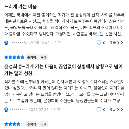
느리게 가는 마음
죽은 자가 사랑하는 이를 지켜보며 어떻게 위로하는지, 남겨진 사람은 어
이제는 국내에서 제일 좋아하는 작가가 된 윤성희의 신작. 사회를 해부해
떻게 슬픔을 견디고 살아가는지, 상실과 슬픔을 그리는 이 작품들은 아름
내는 날카로운 시선도, 현실을 적나라하게 보여주는 다큐멘터리같은 시선
답고도 담담하게 애도의 풍경을 펼쳐놓는다.
도, 몰입도를 극으로 올리는 상업적 장르물도, 어떤 종류의 소설이건 나는
다 좋아할 수 있다고 생각한다. 그렇지만, 사람들을 바라보는 선한 시선과
세상이 1.5배 속도로 재생될 때
선한 주인공들의 다양한 삶의 이야기만큼 감동있는 소설이 결국엔, 좋다.
n******8
2025.12.02.
신고
0
댓글
0
내 마음의 속도는 0.25배로 흘러가도록
그리고 그런면에
종이책
구매
표제작 「느리게 가는 마음」의 ‘나’는 ‘이모’와 함께 ‘느리게 가는 우체통’을
찾으러 떠난다. 사연인즉슨, 이모가 1년 전 그곳에서 남자친구에게 엽서를
윤성희 《느리게 가는 마음》, 끊임없이 상황에서 상황으로 넘어
썼는데 그후 이모와 헤어진 그가 얼마 전 결혼을 했다는 것, 그리고 엽서에
가는 말의 성찬...
쓴 주소지에 아직도 살고 있다는 것, 그 엽서가 조만간 배달되기 전에 찾으
작가를 오래 전부터 읽어왔는데 왠지 새롭다. 이렇게 수다스러운 스타일이
러 가자는 것이었다. 갑작스레 이루어진 이 엉뚱한 여행에서 ‘나’는 생각보
었나 싶었다. 그러니까 말이 많다는 이야기는 아니고, 끊임없이 이야기를
다 자기 자신에게 편지를 쓰는 사람들이 많다는 사실을 알게 된다. 그리고
멈추지 못하고 있다는 느낌을 받았다. 〈꼬리에 꼬리를 무는 그날 이야기〉라
그 편지에는 “지금처럼 잘하자. 지금까지 잘해왔다”(92면)는 식의, 스스
는 프로그램이 있는데, 윤성희의 소설들의 등장인물들의 수다가 그렇다.
로를 향한 위로의 말이 담겨 있다는 것도.
다루고 있는 이야기의 사이즈는 조금 작지만 그야말로 끊임없이 상황에서
k******i
2025.07.27.
신고
0
댓글
0
상황으로 넘
“느리게 걷고, 느리게 보고, 느리게 생각하는 사람들의 행복한 하루”(작가
종이책
구매
의 말)를 그리려 했다는 작가는 「느리게 가는 마음」에서 이름도 간판도 없