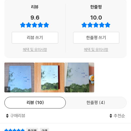
아이들의 말을 듣자 갑자기 어떤 기억 하나가 떠올랐다. 내가 중학생 때였
이 즉흥적인 가짜 생일은 「여름엔 참외」에도 등장한다. 친구의 아들과 함께
리뷰
한줄평
다. 아침에 일어나 창밖을 봤는데 맞은편 옥상에서 빨래가 흔들리는 게 보
본 애니메이션 영화 속 입양아가 자신의 진짜 생일을 몰라 해마다 생일날
9.6
10.0
였다. 그 빨래는 전날에도 있었고 전전날에도 있었다. 사흘이나 걷어가지
을 바꾸는 모습이 인상적이었던 ‘나’는 마음 내키는 아무 날을 생일로 정한
않은 빨래라니. 갑자기 슬퍼졌다. 온몸이 바닥으로 가라앉는 것 같았다. 조
다. 한편 생일날 잘못을 용서받은 ‘나’도 있다. 「타임캡슐」의 주인공 ‘나’는
금만 움직이면 눈물이 쏟아져 멈출 수 없을 것 같았다. 나는 학교에 가고 싶
생일날 어떤 짓을 해도 혼내지 않겠다는 아빠와 고모의 약속을 받고, 고모
리뷰 쓰기
한줄평 쓰기
지 않다고 용기를 내 엄마한테 말했다. 하지만 왜 그런지는 말할 수 없다고.
가 자존심 때문에 끝까지 하지 못했을 어떤 일을 대신 저지르며 사람들 사
나조차도 설명할 수 없다고. 그랬더니 엄마가 말했다. “괜찮아. 그런 날이
이의 갈등을 봉합한다.
혜택 및 유의사항
혜택 및 유의사항
있지.” 그때 그 엄마의 목소리가 들리는 듯했다. 그래서 나는 길가에 쪼그
려 앉아 울었다. 어린아이처럼 울었다.
생일날 미역국을 끓여주지 않은 아버지에게 화가 나서 가출을 감행한 고등
--- p.164 「웃는 돌」 중에서
학생도 등장한다. 「마법사들」은 어머니가 돌아가신 뒤 몇년째 까치발로 걷
는 기이한 버릇이 생긴 ‘나’가 하루 종일 후드티 모자를 뒤집어쓴 채 생활하
산책로를 맨발로 걷는 사람을 구경했다. 산책로를 거꾸로 걷는 사람도 구
는 ‘성규’의 가출에 동조하며 시작되는 이야기다. 계획 없이 집을 나선 둘은
경했다. 아주 느리게 걷는 노부부도 구경했다. 노부부의 발걸음에 맞춰 숨
극장에서 하룻밤을 지새우며 밤새 서로의 이야기를 듣는다. 후드티 모자를
3
5
을 쉬어보니 천천히 흘러가는 세상에 갇힌 기분이 들었다. 지금 재생 속도
쓴 채로 생활하게 된 사연, 아버지와 함께 여행하며 비로소 까치발로 걷는
는 0.25배야. 나는 그렇게 생각했다. 예전에 다니던 회사의 부장님은 유튜
리뷰
10
한줄평
4
습관을 고치게 된 기억을 서로에게 공유한 둘은 더욱 가까워진다.
브 영상 속도를 1.5배로 설정하고 보았다. 주로 주식에 관한 영상을 보았는
데, 말이 빨라지면 한마디라도 놓치지 않기 위해 더 집중을 하게 된다고 했
구매리뷰
추천순
“그런 날이 있지”라는 담담한 위로의 풍경
다. 스키를 탄다는 교장 선생님의 이야기가 생각났다. 징그럽다는 게 무슨
말인지 알 것도 같았다. 저 멀리서 먹구름이 몰려왔다. 갑자기 등이 시려왔
종이책
구매