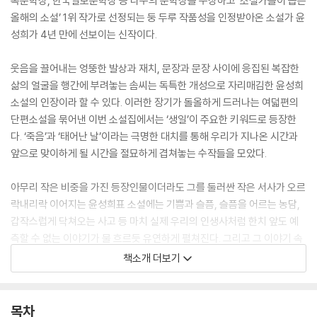
옥문학상, 한국일보문학상 등 다수의 문학상을 수상하고 ‘소설가들이 뽑은
올해의 소설’ 1위 작가로 선정되는 둥 두루 작품성을 인정받아온 소설가 윤
성희가 4년 만에 선보이는 신작이다.
웃음을 끌어내는 엉뚱한 발상과 재치, 문장과 문장 사이에 응집된 복잡한
삶의 얼굴을 행간에 부려놓는 솜씨는 독특한 개성으로 자리매김한 윤성희
소설의 인장이라 할 수 있다. 이러한 장기가 돌올하게 드러나는 여덟편의
단편소설을 묶어낸 이번 소설집에서는 ‘생일’이 주요한 키워드로 등장한
다. ‘죽음’과 ‘태어난 날’이라는 극명한 대치를 통해 우리가 지나온 시간과
앞으로 맞이하게 될 시간을 절묘하게 겹쳐놓는 수작들을 모았다.
아무리 작은 비중을 가진 등장인물이더라도 그를 둘러싼 작은 서사가 오르
락내리락 이어지는 윤성희표 소설에는 기쁨과 슬픔, 슬픔을 어르는 농담,
갑작스럽게 닥쳐오는 사고 등 마치 실제 우리의 인생사처럼 한치 앞도 예
측할 수 없는 이야기가 물 흐르듯 유연하게 펼쳐진다. 그리고 그 이야기 속
에는 인간의 선의를 믿고 싶게 만드는 작가의 다감하고도 부드러운 필치가
책소개 더보기
담겨 있다.
목차