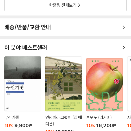
한줄평 전체보기
배송/반품/교환 안내
이 분야 베스트셀러
무진기행
안녕이라 그랬어 (집 에
혼모노 (리커버)
자
디션)
10
9,900
10
16,200
1
%
%
원
원