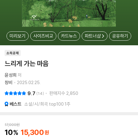
미리보기
사이즈비교
카드뉴스
파트너샵
공유하기
소득공제
느리게 가는 마음
윤성희
저
창비
2025.02.25.
9.7
판매지수
2,850
14
베스트
소설/시/희곡 top100 1주
17,000
원
10
15,300