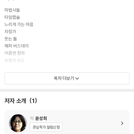
마법사들
타임캡슐
느리게 가는 마음
자장가
웃는 돌
해피 버스데이
여름엔 참외
보통의 속도
작가의 말
목차 더보기
수록작품 발표지면
저자 소개
1
저
윤성희
관심작가 알림신청