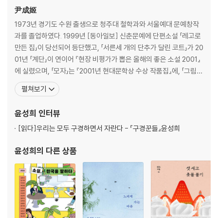
尹成姬
1973년 경기도 수원 출생으로 청주대 철학과와 서울예대 문예창작
과를 졸업하였다. 1999년 [동아일보] 신춘문예에 단편소설 「레고로
만든 집」이 당선되어 등단했고, 「서른세 개의 단추가 달린 코트」가 20
01년 「계단」이 연이어 『현장 비평가가 뽑은 올해의 좋은 소설 2001』
에 실렸으며, 「모자」는 『2001년 현대문학상 수상 작품집』에, 「그림자
들」은 『2001년 이상문학상 수상 작품집』에 수록되었다. 「유턴지점에
펼쳐보기
보물지도를 묻다」로 현대문학상을 수상했다. 「부메랑」으로 2011년 1
1회 황순원문학상을 수상했다. 그 밖에 이수문학상, 이효석문학상,
윤성희
인터뷰
오늘의 젊은 예술가상, 한
[읽다]
우리는 모두 구경하면서 자란다 - 『구경꾼들』윤성희
윤성희
의 다른 상품