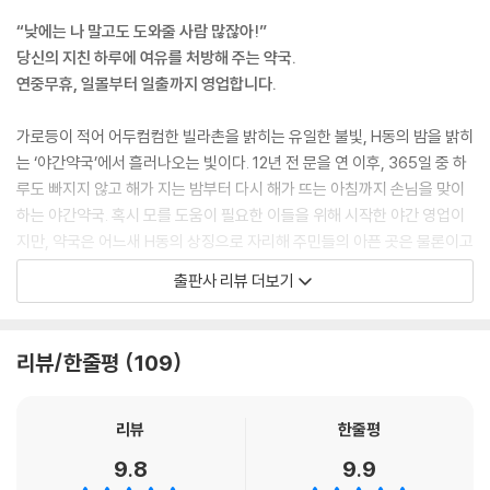
라, 파스 한 팩, 소화제 한 병, 진통제 하나, 그런 약들이 더 많이 팔리거든.
“낮에는 나 말고도 도와줄 사람 많잖아!”
누구는 웃통을 까고는 파스를 붙여달라고 할 수도 있고, 누구는 소화제 뚜
당신의 지친 하루에 여유를 처방해 주는 약국.
껑을 열 힘이 없으니 열어달라고 하고, 누구는 진통제를 삼킬 물을 달라고
연중무휴, 일몰부터 일출까지 영업합니다.
할 거야. 너무 긴장해서 근육이 아프고, 너무 조급해서 체하고, 너무 바빠서
쉬지 않고 참아내는 걸 택했던 사람들이 올 거야. 그러니까, 이제 이 약국에
가로등이 적어 어두컴컴한 빌라촌을 밝히는 유일한 불빛, H동의 밤을 밝히
서 여유도 같이 처방해 줘야지.”
는 ‘야간약국’에서 흘러나오는 빛이다. 12년 전 문을 연 이후, 365일 중 하
--- p.34
루도 빠지지 않고 해가 지는 밤부터 다시 해가 뜨는 아침까지 손님을 맞이
하는 야간약국. 혹시 모를 도움이 필요한 이들을 위해 시작한 야간 영업이
“너 진짜 우리 신입이랑 일 같이 해라! 네가 시키는 걸 다 잘할 거라고 보장
지만, 약국은 어느새 H동의 상징으로 자리해 주민들의 아픈 곳은 물론이고
할 수는 없지만, 착하고 여간 튼튼한 게 아냐. 겁은… 조금 있지만.”
지친 마음까지 치유해 주고 있다. 특히, 한밤에도 잠들지 못하고 쉼 없이 달
출판사 리뷰 더보기
능글맞은 표정으로 난데없이 작전을 제안하는 문성의 말에 두 사람 모두
려야 하는 이들에게 다디단 휴식을 선물한다.
질겁했다.
“네? 아저씨!”
‘연중무휴, 일몰부터 일출까지 영업’이라고 적힌 팻말이 걸린 문을 열고 들
리뷰/한줄평
109
“예? 팀장님!”
어서면, 무표정한 얼굴의 약사가 손님을 맞이한다. 야간약국의 약사 ‘보
동시에 소리친 보호와 환경은 말도 안 된다는 듯, 문성을 바라봤다. 문성만
호’는 손님이 오면 얼핏 귀찮다는 듯 몸을 일으키지만, 누구보다 꼼꼼히 증
홀로 즐거운 표정이었다.
상을 파악해 적확한 약을 처방해 준다. 친절하지도, 말이 많지도 않지만 보
리뷰
한줄평
“아니, 위장취업 같은 거지. 대놓고 잠복하자는 거야. 쟤가 저렇게 확인하
호의 무심함과 담담함은 조급한 사람들에게 오히려 여유를 준다. 무심한
9.8
9.9
러 온 거 보면, 지금 당장 이 동네를 떠날 생각이 없어 보이거든. 다른 이유
얼굴로 마치 무언가를 기다리는 듯, 손님이 없을 때에도 약국 통유리창 너