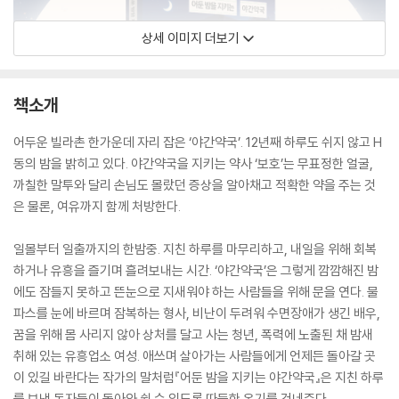
상세 이미지 더보기
책소개
어두운 빌라촌 한가운데 자리 잡은 ‘야간약국’. 12년째 하루도 쉬지 않고 H
동의 밤을 밝히고 있다. 야간약국을 지키는 약사 ‘보호’는 무표정한 얼굴,
까칠한 말투와 달리 손님도 몰랐던 증상을 알아채고 적확한 약을 주는 것
은 물론, 여유까지 함께 처방한다.
일몰부터 일출까지의 한밤중. 지친 하루를 마무리하고, 내일을 위해 회복
하거나 유흥을 즐기며 흘려보내는 시간. ‘야간약국’은 그렇게 깜깜해진 밤
에도 잠들지 못하고 뜬눈으로 지새워야 하는 사람들을 위해 문을 연다. 물
파스를 눈에 바르며 잠복하는 형사, 비난이 두려워 수면장애가 생긴 배우,
꿈을 위해 몸 사리지 않아 상처를 달고 사는 청년, 폭력에 노출된 채 밤새
취해 있는 유흥업소 여성. 애쓰며 살아가는 사람들에게 언제든 돌아갈 곳
이 있길 바란다는 작가의 말처럼『어둔 밤을 지키는 야간약국』은 지친 하루
를 보낸 독자들이 돌아와 쉴 수 있도록 따듯한 온기를 건네준다.