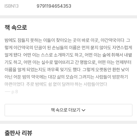
ISBN13
9791194654353
책 속으로
밤에도 잠들지 못하는 이들이 찾아오는 곳이 바로 이곳, 야간약국이다. 그
렇게 야간약국의 단골이 된 손님들의 이름은 먼저 묻지 않아도 자연스럽게
알게 됐다. 어떤 이는 스스로 소개하기도 하고, 어떤 이는 술에 취해서 내뱉
기도 하고, 어떤 이는 실수로 떨어뜨리고 간 명함으로, 어떤 이는 언제부터
이름을 알게 되었는지도 까무룩 잊기도 했다. 그렇게 오랫동안 환한 낮이
아닌 어둔 밤의 약국에는 대강 삶의 모습이 그려지는 사람들이 방문하기
마련이었다. 주로 밤에도 쉼 없이 달려야 하는 사람들이었다.
--- p.8
“에이, 그래도 약에 대해 제대로 아는 게 더 중요하죠.”
책 속으로 더보기
약사 어르신은 살포시 웃었다.
“왜요? 제가 틀린 거예요?”
“아니, 나도 그랬거든. 그렇지만 이제부터는 병원에서 다루던 약들과는 전
출판사 리뷰
혀 다른 약들을 팔게 될 거야. 응급 환자나 수술 환자들이 찾는 약이 아니