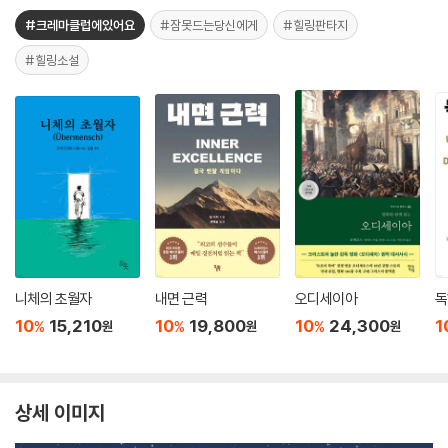
#크레마클럽에있어요
#잠못드는당신에게
#힐링판타지
#힐링소설
니체의 초월자
내면 근력
오디세이아
독
10
15,210
10
19,800
10
24,300
1
%
%
%
원
원
원
상세 이미지