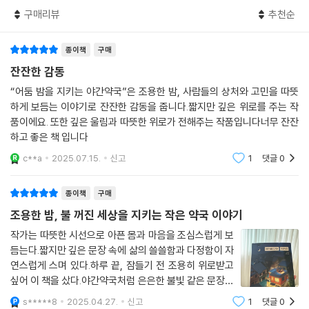
그때처럼 민경은 보호의 고집을 이해할 수 없어 억울함이 차올랐다. 아니,
작가는, 이 이야기를 생각하며 가장 먼저 떠오른 문장이 “낮에는 나 말고도
내가 내 돈 주고 산다는데!
구매리뷰
추천순
도와줄 사람 많잖아.”였다며 작가의 말을 전한다. 작품을 쓰는 내내, 혼자
“아니, 왜요?”
견뎌야 하는 외로운 밤을 살아내는 이들을 위해 환하게 불을 켜고 마냥 기
“약국에서 파는 잠 깨는 약도 카페인 함유량이 많아. 카페인이 들어간 음료
다려주는 곳이 있으면 좋겠다는 바람을 담았다.
종이책
구매
를 이미 다섯 잔이나 마셨다면 나는 판매하지 않아.”
잔잔한 감동
--- p.197
잠복할 때 실수하지 않기 위해 눈가에 물파스를 오용하는 환경. 비난받는
“어둠 밤을 지키는 야간약국”은 조용한 밤, 사람들의 상처와 고민을 따뜻
것이 두려워 24시간 긴장한 채 사느라 수면장애가 생긴 배우 희영. 연극 배
하게 보듬는 이야기로 잔잔한 감동을 줍니다.짧지만 깊은 위로를 주는 작
“아닐 거예요. 수술하면 반년은 제대로 못 걷는다던데요. 다시는 예전처럼
우라는 꿈을 위해 배달, 막노동 등 몸을 사리지 않아 상처가 끊이지 않는 지
품이에요. 또한 깊은 울림과 따뜻한 위로가 전해주는 작품입니다너무 잔잔
멀쩡히 못 걷게 되면 어떡하죠? 달리는 게 무서워질 것 같아요.”
환. 유흥업소에서 일하느라 늘 술에 취해 있는 란이. 누구보다 열심히 살지
하고 좋은 책 입니다
괜찮아질 거라는 말도, 진짜 괜찮을 수 있는 가능성이 보여야 하는 말이었
만 남과 다른 일상에 괜스레 조급함을 느끼는 사람들은 결국 몸에 탈이 난
다. 이번은 정말 괜찮아질 수 있는 상황이 아니었다. 그럼에도 보호는 평소
c**a
2025.07.15.
신고
1
댓글
0
채로 야간약국을 찾는다.
보다도 걱정하지 않았다.
“계속 쉬지 않았잖아. 너한테 필요한 시간이 찾아왔다고 생각해. 그리고 너
종이책
구매
약한 감기 증상이라면 새콤한 귤로 비타민을 먹고 푹 쉴 것, 물파스 대신 1
도 수술실에 직접 들어가 봐야 수술실이 배경인 연극의 연기를 더 잘할 수
0분이라도 진짜 잠을 잘 것, 내성이 생긴 수면유도제 대신 몸에 긴장을 풀
조용한 밤, 불 꺼진 세상을 지키는 작은 약국 이야기
있지 않겠니?”
것, ‘아무거나 잘 듣는 약’ 대신 각자 통증과 상황에 잘 맞는 약. “가장 센 약
작가는 따뜻한 시선으로 아픈 몸과 마음을 조심스럽게 보
“예? 그게 뭐예요.”
으로 주세요.” 하는 요구에는 “무턱대고 센 약보다 여러 방법을 시도해야
듬는다.짧지만 깊은 문장 속에 삶의 쓸쓸함과 다정함이 자
“뭐긴, 네가 나한테 가르쳐준 거지.”
잘 맞는 걸 알지.”, “지난주에 산 약 또 주셔도 돼요.” 하는 말에 “그 약을 먹
연스럽게 스며 있다.하루 끝, 잠들기 전 조용히 위로받고
“제가요?”
어도 나아지지 않아서 또 온 거잖아요.”, “팔기 싫으면 마세요.” 하는 손님
싶어 이 책을 샀다.야간약국처럼 은은한 불빛 같은 문장들
“여태 네가 살아온 방식이잖아. 그러니까 이번에도 믿어. 괜찮아질 거라