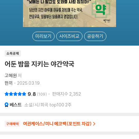
미리보기
사이즈비교
공유하기
소득공제
어둔 밤을 지키는 야간약국
고혜원
저
한끼
2025.03.19.
9.8
판매지수
2,352
109
베스트
소설/시/희곡 top100 2주
여권케이스/미니 에코백(포인트 차감)
구매혜택