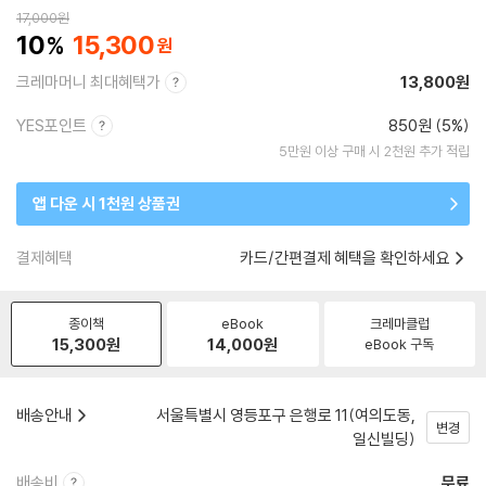
17,000
원
10
15,300
크레마머니 최대혜택가
13,800원
YES포인트
850원 (5%)
5만원 이상 구매 시 2천원 추가 적립
앱 다운 시 1천원 상품권
결제혜택
카드/간편결제 혜택을 확인하세요
종이책
eBook
크레마클럽
15,300
원
14,000
원
eBook 구독
배송안내
서울특별시 영등포구 은행로 11(여의도동,
변경
일신빌딩)
배송비
무료