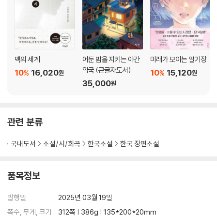
백의 세계
어둔 밤을 지키는 야간
미래가 보이는 일기장
약국 (큰글자도서)
10
16,020
10
15,120
%
%
원
원
35,000
원
관련 분류
국내도서
소설/시/희곡
한국소설
한국 장편소설
품목정보
발행일
2025년 03월 19일
쪽수, 무게, 크기
312쪽 | 386g | 135*200*20mm