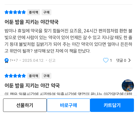
이 마음을 포근하게 감싼다.몸과 마음이 지친 이들에게,
에게 “그럼 가세요.”라고 당당히 대꾸하는 것, 이것이 약사 ‘보호’만의 처방
s*****8
2025.04.27.
신고
1
댓글
0
고.”
조용한 응원이 되어줄 따뜻한 책이다.#책의날리뷰
법이다.
--- pp.216-217
종이책
구매
“계속 쉬지 않았잖아. 너한테 필요한 시간이 찾아왔다고 생각해.” -책 속
방을 바꾼 그날, 민경은 처음 옥탑방에 올라 H동을 내려다봤다. 어둔 밤, 골
어둔 밤을 지키는 야간약국
에서
목의 집집에서 흘러나온 반짝이는 불빛을 보며 아름답다고 생각했다. 그리
밤이나 휴일에 약국을 찾기 힘들어진 요즈음, 24시간 편의점처럼 환한 불
고 그 중심에는 보호가 운영하는 야간약국이 가장 밝은 빛을 내고 있었다.
빛으로 안에 사람이 있는 약국이 있어 언제든 갈 수 있고 지나갈 때도 한 줄
무언가에 쫓기며 살아가는 것 같을 때가 있다. 주변 동네보다 낙후된 탓에
민경은 그 순간에서야 진정한 리틀 포레스트를 찾은 것 같다고 느꼈다. 리
기 등대 불빛처럼 길밝기가 되어 주는 야간 약국이 있다면 얼마나 든든하
비싼 집값을 감당하지 못한 이들이 모이는 H동이지만, 누군가는 이곳이 자
틀 포레스트를 찾는다고 생각했지만, 어쩌면 그건 정해진 장소가 아니라
고 위안이 될까? 생각해 보던 차에 이 책을 만났다.
신의 ‘리틀 포레스트’라고 말한다. 감독의 무리한 요구 때문에 늘 조급함에
돌아가고 싶은 곳이 아닐까.
종종거리며 발로 뛰어야 하는 조연출 민경은 자신이 찾아 헤매던 리틀 포
f**7
2025.04.12.
신고
1
댓글
0
--- p.225
레스트란 “어쩌면 그건 정해진 장소가 아니라 돌아가고 싶은 곳이 아닐
까.” 하고 말한다.
종이책
구매
“매일 새벽 1시 넘어서 퇴근하고 이 약국 앞 지나가잖아요. 엄청 빠르게 걸
어둔 밤을 지키는 야간 약국
어서. 밤엔 다들 여유가 없어요. 그 시간에는 즐기는 사람들보단 버티는 사
보호의 특별한 처방은 이곳을 찾는 손님들에게 가장 필요했던, ‘너무 애쓰
이 책은 일몰시간에 시작하여 일출시간에 영업이 끝나는 야간약국에 대한
람들이 많아서.”
지 않고 살아도 괜찮다.’는 메시지를 전달한다. 야간약국의 손님들처럼 지
선물하기
바로구매
카트담기
이야기입니다. 최보호라는 약사가 언니를 잃고 사람들을 치유해주는 이야
“그쵸. 어서 들어가서 자야 하니까.”
금보다 나은 미래, 여기보다 더 좋은 저곳을 바라보며 달려가는 이들에게
기이죠. 보호는 안듣고 무심한 척 챙겨주는 츤데레 스타일의 약사입니다.
“그러니까요. 그래서 이 약국에 오는 사람들이 여유가 없어요. 누구보다 열
『어둔 밤을 지키는 야간약국』은 잠시 쉬어가도 괜찮다는 처방이자 여러분
보호는 말싸움도 잘 합니다. 어떤 면 에서는 그게 속시원한 포인트가 되기
심히 사는 사람들뿐이라서.”
의 ‘리틀 포레스트’가 되어줄 것이다.
도 했네요.,
c******s
2026.03.09.
신고
0
댓글
0
--- p.254