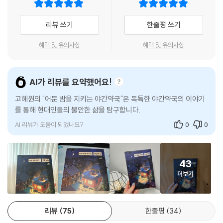
때문에 떠나지 못하는 것 같기도 하고.”
머를 빤히 지켜보는 보호에게는 어떤 비밀이 있을까?
--- p.55
리뷰 쓰기
한줄평 쓰기
그러던 어느 날, 평화롭던 야간약국이 H동에서 벌어지는 마약 사건에 말려
“아무것도 하지 말아봐요.”
든다. 범죄 조직에서 마약 유통에 이용하던 가출 청소년이 약국에서 쓰러
혜택 및 유의사항
혜택 및 유의사항
보호는 아주 차분하게 말했다. 여전히 별일이 아니라는 듯이.
진 뒤, 잠복 중이던 신입 형사 ‘환경’이 사무원으로 위장 취직하게 된 것. 점
“네?”
차 마약을 유통하는 조직의 그물망이 좁혀지고, 경찰도 그 정체에 가까워
“아무것도 하지 말라고요. 누워서 발끝부터 손끝까지 힘을 빼봐요. 지금 목
지면서 보호가 밤을 밝히려 하는 이유도 서서히 드러난다.
AI가 리뷰를 요약했어요!
에 잔뜩 뻣뻣하게 힘이 들어갔잖아요. 목이 서 있는데, 어떻게 잠을 자요.”
“힘을 빼라고요?”
고혜원의 "어둔 밤을 지키는 야간약국"은 독특한 야간약국의 이야기
다양한 삶을 보여주는 캐릭터와 위로를 건네는 힐링 스토리, 그리고 미스
“가만히 힘을 빼요. 뭘 하려고 하지도 말고, 그냥 발끝에서 손끝까지 힘 빼
를 통해 현대인들의 불안한 삶을 탐구합니다. 약사는 잠들지 못하는
터리한 과거로 긴장감을 더한 『어둔 밤을 지키는 야간약국』은 출간 전 시
사람들에게 잠 깨는 약을,
는 거에만 집중해 봐요.”
놉시스만으로도 지난해 부산국제영화제 ACFM에서 열 곳이 넘는 제작사
“그게 다예요?”
AI 리뷰가 도움이 되었나요?
0
0
로부터 영상화 문의가 쇄도해, 독자들의 기대감을 높였다.
“그게 다예요. 너무 애써서 잠을 못 자는 거예요.”
--- p.86
누군가는 잠 깨는 약을 찾고,
43
누군가는 잠들 수 있는 약을 찾는 밤.
“넵! 잠 깨는 약이 있을까요?”
야간약국의 영업은 바로 그때 시작된다.
더보기
“안 돼. 안 팔아.”
보호는 단호하게 대답했다. 약국 문을 닫아줄 수 있겠냐는 민경과의 첫 만
모두가 잠든 밤에도 잠을 자지 않고, 바쁘고 치열하게 살아가는 사람들이
남처럼.
있다. 실제로 서울의 밤을 밝히는 심야 약국에서 아이디어를 얻은 고혜원
리뷰
75
한줄평
34