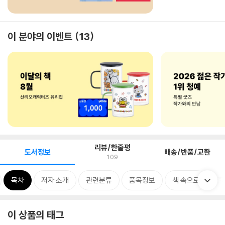
이 분야의 이벤트
13
리뷰/한줄평
도서정보
배송/반품/교환
109
목차
저자 소개
관련분류
품목정보
책 속으로
출
이 상품의 태그