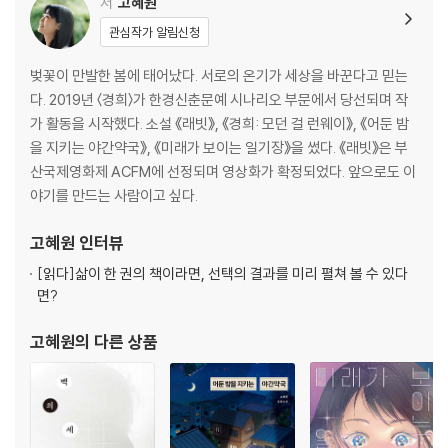
저
고혜원
관심작가 알림신청
벚꽃이 만발한 봄에 태어났다. 서로의 온기가 세상을 바꾼다고 믿는
다. 2019년 〈경희〉가 한경신춘문예 시나리오 부문에서 당선되며 작
가 활동을 시작했다. 소설 《래빗》, 《경희: 모던 걸 런웨이》, 《어둔 밤
을 지키는 야간약국》, 《미래가 보이는 일기장》을 썼다. 《래빗》은 부
산국제영화제 ACFM에 선정되며 영상화가 확정되었다. 앞으로도 이
야기를 만드는 사람이고 싶다.
고혜원
인터뷰
[읽다]
삶이 한 권의 책이라면, 선택의 결과를 미리 펼쳐 볼 수 있다
면?
고혜원
의 다른 상품