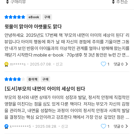
는 각자의 육아 방식에 적용할 수 있는 구체적인 방법을 찾게 될 것이다.
구매리뷰
추천순
eBook
구매
윗물이 맑아야 아랫물도 맑다
안녕하세요. 2025년도 17번째 책 '부모의 내면이 아이의 세상이 된다' 리
뷰입니다.아이의 행동에 화가 날 때 자신의 경험에 주의를 기울이면 그동
안 내가 보인 반응이 아이들과의 이상적인 관계를 얼마나 방해해 왔는지를
깨닫기 시작한다.mobile e-book : 70p생후 첫 3년 동안은 뉴런 간 연결
이 엄청나게 증가하여 아주 복잡한 회로망이 만들어진다. 유전 정보는 이
m*****s
2025.07.08.
신고
1
댓글
0
시기에 뉴런이 연결
종이책
구매
[도서]부모의 내면이 아이의 세상이 된다
부모의 정서와 내면 상태가 아이의 성장과 발달, 정서적 안정에 직접적인
영향을 미친다는 점을 심도 있게 다룬 책이다. 저자는 부모가 자신의 감정
을 관리하고, 내면을 성찰하는 과정이 아이의 정서적 안정과 사회적 발달
을 결정짓는 핵심 요인이라고 강조한다.책에서 가장 인상 깊었던 점은 부
모가 겪는 스트레스와 감정, 무의식적 반응이 아이에게 그대로 전이될 수
k********5
2025.08.28.
신고
1
댓글
0
있다는 사실이다.