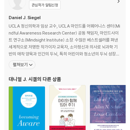
관심작가 알림신청
물속에서 연결되는 기분을 느끼다 | 정서적 소통이 이루어지면 유대감을
느낀다 | 양 버즘나무를 건너다 | 정서적 관계를 맺으면 소통의 문이 열린
Daniel J. Siegel
다 | 통합적인 의사소통 이 유대감을 키운다
UCLA 정신의학과 임상 교수, UCLA 마인드풀 어웨어니스 센터(Mi
부모라면 알아야 할 우리 아이 뇌과학
ndful Awareness Research Center) 공동 책임자, 마인드사이
트 연구소(Mindsight Institute) 소장. 수많은 베스트셀러를 펴낸
4장 · 어떻게 소통하는가? : 유대감
세계적으로 저명한 작가이자 교육자, 소아정신과 의사로 뇌과학 기
반의 애착 양육과 인간의 두뇌, 특히 어린이와 청소년의 두뇌 성장과
반응성과 일관성을 유지해야 한다 | 현실 부정은 아이에게 혼란을 준다 |
심리 및 행동 기제를 집중적으로 연구한다. 부모, 교육가뿐 아니라 정
펼쳐보기
언어적 신호와 비언어적 신호를 일치시켜야 한다 | 마음을 열어야 의사소
신 건강 전문가, 신경과학자, 기업가, 정치가에 이르기까지 다양한 분
통의 채널이 열린다 | 과정과 내용에 주의를 기울이면 서로 연결된다
야의 전문가를 대상으로 아동 발달과 자녀 양육에 대한 강연을 진행
대니얼 J. 시겔
의 다른 상품
부모라면 알아야 할 우리 아이 뇌과학
하고 있다.
5장 · 어떻게 애착을 형성하는가? : 관계
애착이 발달을 결정한다 | 일관적으로 반응할 때 안정 애착이 생긴다 | 무
반응은 회피형과 양가형 애착을 만든다 | 두려울 때 혼란형 애착이 형성된
다 | 애착 유형에 따라 의사소통 패턴이 다르다 | 관계가 변하면 애착도 변
한다