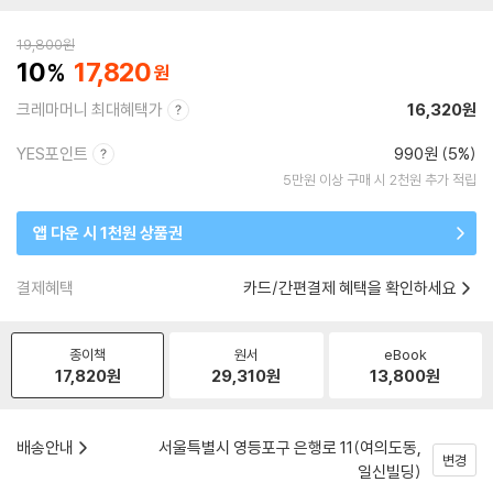
19,800
원
10
17,820
크레마머니 최대혜택가
16,320원
YES포인트
990원 (5%)
5만원 이상 구매 시 2천원 추가 적립
앱 다운 시 1천원 상품권
결제혜택
카드/간편결제 혜택을 확인하세요
종이책
원서
eBook
17,820
원
29,310
원
13,800
원
배송안내
서울특별시 영등포구 은행로 11(여의도동,
변경
일신빌딩)