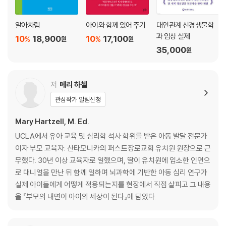
부모라면 알아야 할 우리 아이 뇌과학
알아차림
아이와 함께 있어 주기
대인관계 신경생물학
6장 · 어떻게 삶을 이해하는가? : 성인 애착
과 임상 실제
10
18,900
10
17,100
%
%
원
원
35,000
원
부모라면 자신의 삶을 이해해야 한다 | 성인 애착 유형에 따라 자녀가 다른
영향을 받는다 | 애착에 대해 성찰하는 과정이 필요하다 | 안정 애착을 향
해 나아가야 한다
저
메리 하첼
부모라면 알아야 할 우리 아이 뇌과학
관심작가 알림신청
7장 · 어떻게 평정심을 유지하고, 어떻게 무너지는가? : 높은 길과 낮은 길
Mary Hartzell, M. Ed.
UCLA에서 유아 교육 및 심리학 석사 학위를 받은 아동 발달 전문가
낮은 길로 들어서면 벗어나야 한다 | 해결되지 않은 문제가 있으면 낮은 길
이자 부모 교육자. 산타모니카의 퍼스트장로교회 유치원 원장으로 근
에 갇힌다 | 자신을 돌아보면 탈출구가 보인다 | 상호작용을 반복하며 문제
무했다. 30년 이상 교육자로 일했으며, 딸이 유치원에 입소한 인연으
를 해결해야 한다 | 문제에 맞서 극복해야 한다
로 대니얼을 만난 뒤 함께 일하며 뇌과학에 기반한 아동 심리 연구가
부모라면 알아야 할 우리 아이 뇌과학
실제 아이들에게 어떻게 적용되는지를 현장에서 직접 살피고 그 내용
을 『부모의 내면이 아이의 세상이 된다』에 담았다.
8장 · 어떻게 끊어지고, 어떻게 다시 연결되는가? : 균열과 복구