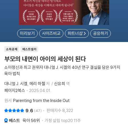
미리보기
사이즈비교
파트너샵
공유하기
소득공제
베스트셀러
부모의 내면이 아이의 세상이 된다
소아정신과 최고 권위자 대니얼 J. 시겔의 40년 연구 결실을 담은 9가지
육아 법칙
대니얼 J. 시겔
메리 하첼
저
신유희
역
페이지2북스
2025.04.01.
원서
Parenting from the Inside Out
9.6
판매지수
8,322
47
베스트
육아
56위
가정 살림 top20 11주