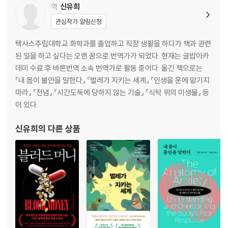
가벼운 균열은 빈번하게 발생한다 | 모호한 한계 설정은 균열을 만든다 |
역
신유희
파괴적 균열이 일어나면 반드시 복구해야 한다 | 수치스러운 경험이 방어
관심작가 알림신청
기제를 만든다 | 노력으로 관계를 복구할 수 있다 | 복구 과정을 시작하는
것은 부모의 역할이다 | 액셀과 브레이크의 균형을 유지해야 한다 | 장난감
텍사스주립대학교 화학과를 졸업하고 직장 생활을 하다가 책과 관련
가게에서 싸움이 일어나다
된 일을 하고 싶다는 오랜 꿈으로 번역가가 되었다. 현재는 글밥아카
부모라면 알아야 할 우리 아이 뇌과학
데미 수료 후 바른번역 소속 번역가로 활동 중이다. 옮긴 책으로는
『내 몸이 불안을 말한다』 『벌레가 지키는 세계』 『인생을 운에 맡기지
9장 · 어떻게 마인드사이트를 발달시키는가? : 공감과 성찰적 대화
마라』 『전념』 『시간도둑에 당하지 않는 기술』 『식탁 위의 미생물』 등
이 있다.
의도를 가지고 마음을 챙겨야 한다 | 마인드사이트 능력으로 타인의 마음
을 볼 수 있다 | 마음의 기본 요소를 알아야 한다 | 부모는 아이의 서기관이
신유희
의 다른 상품
다 | 연민을 갖는 문화를 조성해야 한다
부모라면 알아야 할 우리 아이 뇌과학
되돌아보기
감사의 글