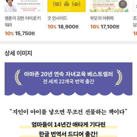
영혼이 강한 아이로 키
굿 인사이드
부모의 어휘력
조
워라
담
10
18,900
10
17,100
%
%
원
원
10
15,750
1
%
원
상세 이미지