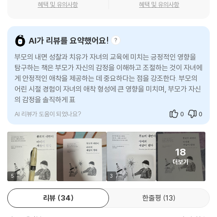
다. 연구에 따르면 또한 부모가 아닌 사람의 돌봄을 통해 아이가 안전함과
혜택 및 유의사항
혜택 및 유의사항
이해받고 있음을 느끼는 일은, 성장하면서 함께 자라날 마음의 씨앗인 회
“사랑을 배운 아이는 무너지지 않는다”
복 탄력성의 양분을 제공한다. 친척, 교사, 보육 교사, 상담사 등과의 관계
부모의 사랑으로 아이의 마음에 보금자리를 마련하는 육아법
는 성장하는 아이가 연결을 경험할 수 있는 중요한 원천이 된다. 이러한 관
AI가 리뷰를 요약했어요!
계가 주 양육자와의 안정 애착을 대체할 수는 없지만, 아이의 마음이 성장
아이는 부모와의 관계를 통해 감정을 배우고, 세상을 살아가는 방식을 익
부모의 내면 성찰과 치유가 자녀의 교육에 미치는 긍정적인 영향을
하는 데 큰 힘이 되는 것만은 확실하다.
힌다. 따뜻한 눈맞춤이 아이의 안정감을 키우고, 부드러운 포옹이 신뢰를
탐구하는 책은 부모가 자신의 감정을 이해하고 조절하는 것이 자녀에
---「5장 · 어떻게 애착을 형성하는가? : 관계」중에서
게 안정적인 애착을 제공하는 데 중요하다는 점을 강조한다. 부모의
심어준다. 공감 어린 대화는 감정을 조절하는 법을 가르친다. 부모가 보내
어린 시절 경험이 자녀의 애착 형성에 큰 영향을 미치며, 부모가 자신
는 다정한 시선, 한마디의 격려가 아이의 뇌에 깊이 새겨진다.
아이들에게는 부모의 경험이 짐이 될 수 있다. 당신의 정서적 지지자가 되
의 감정을 솔직하게 표현할 때 자녀는 감정 표현의 중요성을 배우고
는 것은 아이들의 역할이 아니다. 만약 트라우마가 일찍, 강하게, 그리고 반
저자는 과학적 연구를 바탕으로 부모의 역할이 얼마나 중요한지를 설명하
AI 리뷰가 도움이 되었나요?
0
0
복적으로 일어났다면, 일관성 있는 이야기를 향한 당신의 여정에서 전문가
며, 구체적인 실천 방법을 제시한다. 단순한 이론적 설명에 그치지 않고, 실
의 도움이 필요할 가능성이 크다. 트라우마와 상처를 극복하는 것은 얼마
제 부모들이 겪는 많은 사례와 경험을 풍부하게 담아냈다. 또 각 장의 마지
든지 가능하며, 자기 자신은 물론 아이들을 위해서라도 매우 중요하다. 해
막마다 ‘부모라면 알아야 할 우리 아이 뇌과학’ 코너를 넣어 자녀 양육과 관
18
결되지 않은 문제에 맞서기를 두려워하지 마라. 더는 그러한 감정이 나를
련된 연구 결과들을 소개한다. 이 부분을 읽고 나면 양육에 관한 다양한 과
더보기
통제하게 두어서도 안 되고, 우리 아이들의 삶에 영향을 미치도록 두어서
학적 관점을 얻을 수 있을 것이다.
5
3
도 안 된다.
---「7장 · 어떻게 평정심을 유지하고, 어떻게 무너지는가 : 높은 길과 낮은
책에서 제시하는 과정을 따라가다 보면, 부모는 자신의 감정을 이해하고
리뷰
34
한줄평
13
길」중에서
아이와의 관계에서 변화를 만들어가는 법을 배울 수 있다. 이를 통해 독자