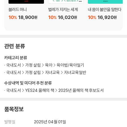
블러드 머니
벌레가 지키는 세계
내 몸이 불안을 말한다
10
18,900
10
16,020
10
16,920
%
%
%
원
원
원
관련 분류
카테고리 분류
국내도서
가정 살림
육아
육아법/육아일기
국내도서
가정 살림
자녀교육
자녀교육일반
수상내역 및 미디어 추천 분류
국내도서
YES24 올해의 책
2025년 올해의 책 후보도서
품목정보
발행일
2025년 04월 01일