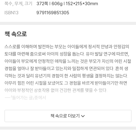
쪽수, 무게, 크기
372쪽 | 606g | 152*215*30mm
ISBN13
9791169851305
책 속으로
스스로를 이해하며 발전하는 부모는 아이들에게 정서적 안녕과 안정감의
토대를 마련해 줌으로써 아이의 성장을 돕는다. 유아 발달 연구에 따르면,
아이들이 부모에게 안정적인 애착을 느끼는 것은 부모가 자신의 어린 시절
경험을 얼마나 잘 받아들이고 있는지와 밀접하게 연관되어 있다. 흔히 생
각하는 것과 달리 유년기의 경험이 한 사람의 평생을 결정하지는 않는다.
아무리 힘든 어린 시절을 보냈어도 그 경험을 바르게 받아들이기만 하면
아이와 부정적인 상호작용 없이 건강한 관계를 맺을 수 있다.
---「들어가는 글」중에서
아무리 엄청난 사랑과 선한 의도가 있더라도, 부모에게는 자녀의 행동을
책 속으로 더보기
받아들이지 못하게 만드는 오래된 방어기제가 있을 수 있다. 이것이 아마
도 ‘부모의 양가감정’의 근원일 것이다. 자녀의 행동이 내게 견디기 힘든 감
정을 유발할 때 그것을 의식적으로 인지하고 받아들이지 못하면 아이들의