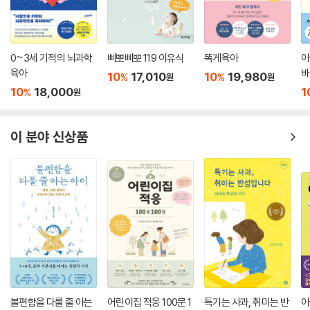
0~3세 기적의 뇌과학
삐뽀삐뽀 119 이유식
똑게육아
아
육아
바
10
17,010
10
19,980
%
%
원
원
10
18,000
1
%
원
이 분야 신상품
불편함을 다룰 줄 아는
어린이집 적응 100문 1
특기는 사과, 취미는 반
아