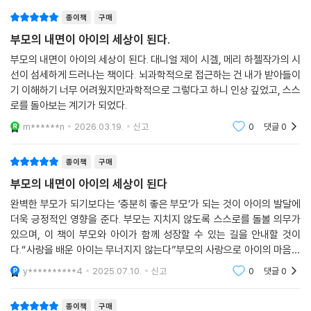
종이책
구매
부모의 내면이 아이의 세상이 된다.
부모의 내면이 아이의 세상이 된다. 대니얼 제이 시겔, 메리 하첼작가의 시
선이 섬세하게 드러나는 책이다. 뇌과학적으로 접근하는 건 내가 받아들이
기 이해하기 너무 어려웠지만과학적으로 그렇다고 하니 인상 깊었고, 스스
로를 돌아보는 계기가 되었다.
m******n
2026.03.19.
신고
0
댓글
0
종이책
구매
부모의 내면이 아이의 세상이 된다
완벽한 부모가 되기보다는 ‘충분히 좋은 부모’가 되는 것이 아이의 발달에
더욱 긍정적인 영향을 준다. 부모는 지치지 않도록 스스로를 돌볼 의무가
있으며, 이 책이 부모와 아이가 함께 성장할 수 있는 길을 안내할 것이
다.“사랑을 배운 아이는 무너지지 않는다”부모의 사랑으로 아이의 마음에
보금자리를 마련하는 육아법
y**********4
2025.07.10.
신고
0
댓글
0
종이책
구매