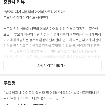
출판사 리뷰
모습을 견디지 못할 위험이 있다. 이는 아이들의 감정을 외면하거나 무시
하는 형태로 나타날 수 있는데, 그러면 아이들은 현실에 무감각해지고 자
“부모의 자기 치유력이 아이의 자존감이 된다”
신의 감정과 단절될 수 있다.
부모가 성장해야 아이도 성장한다
---「1장 · 어떻게 기억하는가? : 경험」중에서
부모의 감정 상태와 내면의 경험은 아이의 성장 환경을 결정짓는 중요한
인생의 서사를 돌이켜 보면 자신을 더 깊이 이해할 수 있고 감정을 일상에
요소다. 부모가 자신의 어린 시절을 어떻게 이해하고 받아들이느냐에 따라
통합할 수 있으며 그토록 소중한 자기 이해의 방식을 존중할 수 있다. 자기
아이에게 제공하는 정서적 환경이 달라진다. 연구에 따르면 부모가 자신의
성찰과 함께 마음이 변화할수록 자녀와의 경험 또한 바뀌는 것을 느낄 것
과거를 긍정적으로 수용하고 감정을 조절할 수 있을 때, 아이와 더 안정적
이다. 마음이 경험을 만들고, 경험이 마음을 만든다. 인생 이야기를 발전시
이고 따뜻한 애착을 형성할 수 있다. 반대로 부모가 해결되지 않은 문제나
키면서 얻을 수 있는 개인적인 성장과 깊은 자기 이해는 마인드사이트 능
트라우마를 갖고 있을 경우, 아이와의 상호작용에서 무의식적으로 부정적
력을 키워 주고 자녀에 대한 민감도를 높여 준다.
인 영향을 미칠 수도 있다. 따라서 부모가 먼저 자신을 돌아보고 내면을 단
출판사 리뷰 더보기
---「2장 · 어떻게 세상을 이해하는가? : 이야기」중에서
단하게 유지하는 것이 아이의 건강한 성장을 위한 필수 조건이다.
아이가 기쁨, 성취감 등의 긍정적인 감정을 느낄 때, 부모는 이러한 감정 상
이 책은 부모가 자신을 성찰하고 자녀와의 관계를 개선할 수 있도록 실질
추천평
태를 공유하고 아이와 함께 적극적으로 그것을 성찰하고 증폭시킬 수 있
적인 방법을 제시한다. 그중 하나는 스토리텔링 능력이다. 이야기는 아이
다. 마찬가지로 아이가 실망감, 속상함 등과 같이 부정적이고 불편한 감정
가 세상을 인식하는 데 중요한 역할을 하며, 부모는 이를 활용해 자녀와 더
“책을 읽고 내 아이들을 훨씬 더 잘 이해하게 되었다. 책을 선물했더니 친
을 느낄 때도 부모는 아이의 기분을 공감해 주고 마음을 다독여 주는 안정
욱 깊이 연결될 수 있다. 언어적·비언어적 소통을 통해 감정적으로 연결되
구가 말했다. ‘이 책이 내 인생을 바꾸고 있어.’”
적인 존재가 되어 줄 수 있다. 이러한 유대의 순간을 통해 아이는 부모가 자
려는 노력 또한 필요하다. 서로 공명하는 관계를 형성하면 상대의 내면을