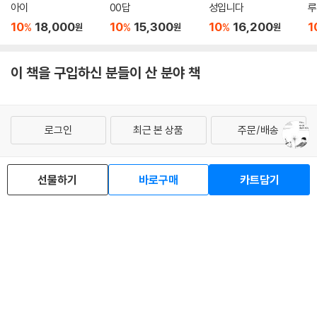
아이
00답
성입니다
루
10
18,000
10
15,300
10
16,200
1
%
%
%
원
원
원
이 책을 구입하신 분들이 산 분야 책
로그인
최근 본 상품
주문/배송
고객센터 1544-3800
티켓 1544-6399
중고샵 1566-4295
eBook 1:1문의/채팅상담
선물하기
바로구매
카트담기
예스이십사(주) 사업자 정보
이용약관
개인정보처리방침
청소년보호정책
PC버전
회사소개
거래처관계자께
도서홍보
광고
Copyright © YES24 Corp. All Rights Reserved.
MATOM8