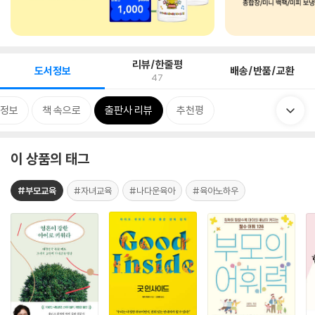
리뷰/한줄평
도서정보
배송/반품/교환
47
정보
책 속으로
출판사 리뷰
추천평
이 상품의 태그
#부모교육
#자녀교육
#나다운육아
#육아노하우