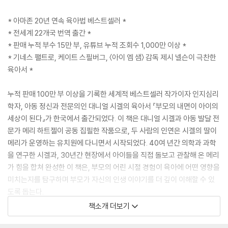
* 아마존 20년 연속 육아법 베스트셀러 *
* 전세계 22개국 번역 출간 *
* 판매 누적 부수 15만 부, 유튜브 누적 조회수 1,000만 이상 *
* 기네스 팰트로, 케이트 스필버그, 〈아이 엠 샘〉 감독 제시 넬슨이 극찬한
육아서 *
누적 판매 100만 부 이상을 기록한 세계적 베스트셀러 작가이자 인지심리
학자, 아동 정신과 전문의인 대니얼 시겔의 육아서 『부모의 내면이 아이의
세상이 된다』가 한국에서 출간되었다. 이 책은 대니얼 시겔과 아동 발달 전
문가 메리 하트젤이 공동 집필한 작품으로, 두 사람의 인연은 시겔의 딸이
메리가 운영하는 유치원에 다니면서 시작되었다. 40여 년간 의학과 과학
을 연구한 시겔과, 30년간 현장에서 아이들을 직접 돌보고 관찰해 온 메리
가 힘을 합쳐 완성한 이 책은, 부모의 어린 시절 경험이 육아에 어떤 영향을
미치는지를 탐구하며 부모가 자신의 인생 이야기를 더 깊이 이해할 수 있
도록 돕는다.
책소개 더보기
책은 과학적 근거를 바탕으로 부모와 자녀 사이의 친밀한 관계가 자녀의