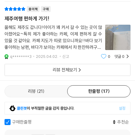
여행의 흔적이 지도를 채워갈수록 특
종이책
구매
제주여행 편하게 가기!
올해도 제주도 갑니다!아이가 꽤 커서 갈 수 있는 곳이 많
아졌어요~특히 제가 좋아하는 카페, 이제 편하게 갈 수
있을 것 같아요. 카페 지도가 따로 있으니까요!!바다 보기
좋아하는 남편, 바다가 보이는 카페에서 차 한잔하려구요.
책 좋아하는 우리 아이 트래블노트에 적힌 곳 읽고, 적고
q********3
2025.04.02.
신고
0
댓글
0
하며 시간 보내면 딱 좋을 것 같아요. 개정판이라 최신정
보 담겨서 더욱 좋구요!주변 여행지 한
리뷰 전체보기
리뷰
21
한줄평
17
클린봇
이 부적절한 글을 감지 중입니다.
설정
구매한줄평
추천순