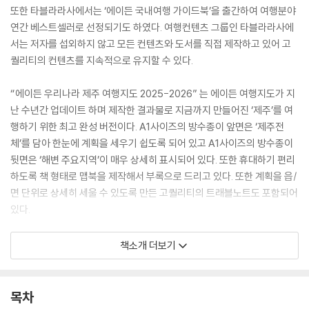
또한 타블라라사에서는 ‘에이든 국내여행 가이드북’을 출간하여 여행분야
연간 베스트셀러로 선정되기도 하였다. 여행컨텐츠 그룹인 타블라라사에
서는 저자를 섭외하지 않고 모든 컨텐츠와 도서를 직접 제작하고 있어 고
퀄리티의 컨텐츠를 지속적으로 유지할 수 있다.
“에이든 우리나라 제주 여행지도 2025-2026” 는 에이든 여행지도가 지
난 수년간 업데이트 하며 제작한 결과물로 지금까지 만들어진 ‘제주’를 여
행하기 위한 최고 완성 버전이다. A1사이즈의 방수종이 앞면은 ‘제주전
체’를 담아 한눈에 계획을 세우기 쉽도록 되어 있고 A1사이즈의 방수종이
뒷면은 ‘해변 주요지역’이 매우 상세히 표시되어 있다. 또한 휴대하기 편리
하도록 책 형태로 맵북을 제작해서 부록으로 드리고 있다. 또한 계획을 읍/
면 단위로 상세히 세울 수 있도록 만든 고퀄리티의 트래블노트도 포함되어
있다.
이 지도 하나 만으로도 여행계획을 짜고 여행중 이용 하기에 충분하다. 기
책소개 더보기
존 가이드북은 무거운 짐일 뿐이다. 아날로그는 진부한 것이고 아날로그는
나쁜것으로 잘못 인식이 되어있는 것 같다. 타블라라사 역시 디지털을 지
향하고 있지만 현재는 아날로그 방식의 여행정보 제공 방법을 고수하고 있
목차
다. 왜냐하면 아날로그라고 해서 항상 불편한 것이 아니기 때문이다. 디지