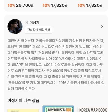
성산 주요지역 확대지도
10
29,700
10
17,820
10
17,820
%
%
%
원
원
원
구좌 주요지역 확대지도
조천 주요지역 확대지도
저
이정기
04 트래블노트
관심작가 알림신청
PREVIEW 제주
대전에서 태어났다. 한국능률협회컨설팅의 지식경영 담당자를 거쳐,
TRAVEL PLAN 제주
크레듀(현 멀티캠퍼스) 소속으로 삼성 임직원에게 발송되는 삼성인
제주 지도
력개발원글로벌 웹진 편집장을 6년간 역임했다. 여행 스타트업 ‘그레
TIME LINE 제주
이트블루’에서 사업총괄을 맡아 2010년 <국내여행총정리>등의 여
행 앱(APP)을 만들었고, 400만 다운로드를 달성했다. 이후 하나투
PREVIEW 조천읍
어로 스카우트되어 자회사 ‘투어팁스’를 창립하고 총괄 팀장으로서
TRAVEL PLAN 조천읍
기획·컨텐츠를 총괄 했다. 그 후 중국인을 위한 여행 지도를 제작하는
조천읍 지도
‘젠틀맵스’를 모 기업에 매각했으며, 2016년 출판사 타블라라사를 설
TIME LINE 조천읍
립해 지금에 이른다.
PREVIEW 구좌읍
이정기
의 다른 상품
TRAVEL PLAN 구좌읍