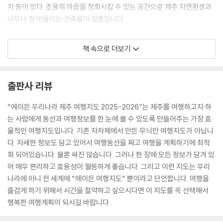
지 등이 있다. 조용히 마음을 정화시킬 수 있는 공간으로 제주 자연환경과
PREVIEW 한림읍
너무나 잘 어울리는 건축물이 일품입니다.
TRAVEL PLAN 한림읍
한림읍 지도
절물자연휴양림
TIME LINE 한림읍
책 속으로 더보기
삼나무 숲을 산책할 수 있는 다양한 시설이 갖춰진 천연림. 절물, '절 옆에
물이 있다'라는 의미
PREVIEW 애월읍
TRAVEL PLAN 애월읍
출판사 리뷰
항파두리 항몽유적지
애월읍 지도
몽골의 침입시 삼별초가 최후까지 항전한 곳. 전라도 전투에서 패하여 제
TIME LINE 애월읍
“에이든 우리나라 제주 여행지도 2025-2026”는 제주를 여행하고자 하
주도로 건너와 이곳에 향파두성을 쌓음, 근처에 방문객을 위하여 꽃을 심
는 사람에게 동선과 여행정보를 한 눈에 볼 수 있도록 만들어주는 가장 효
어 놓음
율적인 여행지도입니다. 기존 자자체에서 만든 무늬만 여행지도가 아닙니
다. 자세한 정보도 담고 있어서 여행동선을 짜고 여행을 계획하기에 최적
안성리수국길
화 되어있습니다. 물론 싸진 않습니다. 그러나 한 장에 모든 정보가 담겨 있
마을 비포장 양옆으로 풍성하게 꽃피운 수국. 안성리 998 [5,6,7월]
어 매우 편리하고 효용성이 월등하게 좋습니다. 그리고 이런 지도는 우리
나라에 아니 전 세계에 “에이든 여행지도” 뿐이라고 단언합니다. 여행을
본태박물관
즐겁게 하기 위해서 시간을 절약하고 싶으시다면 이 지도를 꼭 선택해서
세계적인 건축가 안도타다오의 작품. 노출콘크리트와 빛 물이 조화롭게 어
행복한 여행계획이 되시길 바랍니다.
우러진 건축미. 세계적인 거장들의 작품과 우리나라 전통공예 전시