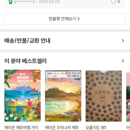
q********3
2025.04.02.
0
한줄평 전체보기
배송/반품/교환 안내
이 분야 베스트셀러
에이든 제주여행 가이
에이든 우리나라 제주
오름지도 181
아