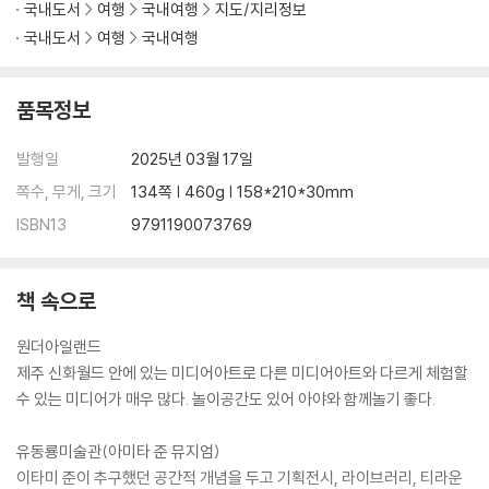
TRAVEL PLAN 서귀포시
국내도서
여행
국내여행
지도/지리정보
서귀포시 지도
국내도서
여행
국내여행
TIME LINE 서귀포시
품목정보
PREVIEW 안덕면
TRAVEL PLAN 안덕면
발행일
2025년 03월 17일
안덕면 지도
쪽수, 무게, 크기
134쪽 | 460g | 158*210*30mm
TIME LINE 안덕면
ISBN13
9791190073769
PREVIEW 대정읍
TRAVEL PLAN 대정읍
대정읍 지도
책 속으로
TIME LINE 대정읍
원더아일랜드
제주 신화월드 안에 있는 미디어아트로 다른 미디어아트와 다르게 체험할
PREVIEW 한경면
수 있는 미디어가 매우 많다. 놀이공간도 있어 아야와 함께놀기 좋다.
TRAVEL PLAN 한경면
한경면 지도
유동룡미술관(아미타 준 뮤지엄)
TIME LINE 한경면
이타미 준이 추구했던 공간적 개념을 두고 기획전시, 라이브러리, 티라운