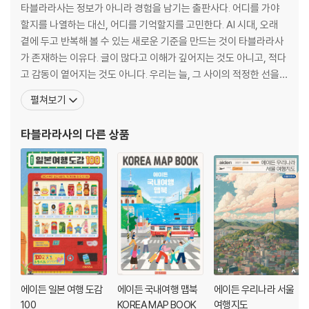
03 맵북
타블라라사는 정보가 아니라 경험을 남기는 출판사다. 어디를 가야
할지를 나열하는 대신, 어디를 기억할지를 고민한다. AI 시대, 오래
제주전체 행정구역
곁에 두고 반복해 볼 수 있는 새로운 기준을 만드는 것이 타블라라사
제주전체 꽃계절
가 존재하는 이유다. 글이 많다고 이해가 깊어지는 것도 아니고, 적다
제주전체 오름
고 감동이 옅어지는 것도 아니다. 우리는 늘, 그 사이의 적정한 선을
제주전체 카페
“미친 디테일”, “여행에 진심인 출판사.” 독자들이 남긴 키워드다. AI
펼쳐보기
제주전체 액티비티
시대에 맞는 한국식 콘텐츠 스타일로 세계 시장에 도전할 것이다. ‘타
제주전체 숙소
블라라사’는 라틴어로 ‘빈 서판’을 뜻한다. 세상에 없는 콘텐츠를 한
타블라라사
의 다른 상품
우도 마라도지도
줄 한 줄, 하나
한라산
제주 공항근처 지도
애월읍 주요지역 확대지도
한림 주요지역 확대지도
한경 주요지역 확대지도
대정 주요지역 확대지도
안덕 주요지역 확대지도
서귀포 주요지역 확대지도
남원 주요지역 확대지도
에이든 일본 여행 도감
에이든 국내여행 맵북
에이든 우리나라 서울
표선 주요지역 확대지도
100
KOREA MAP BOOK
여행지도