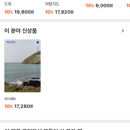
드북
여행지도
10
9,000
1
%
원
10
19,800
10
17,820
%
%
원
원
이 분야 신상품
so.jeju
10
17,280
%
원