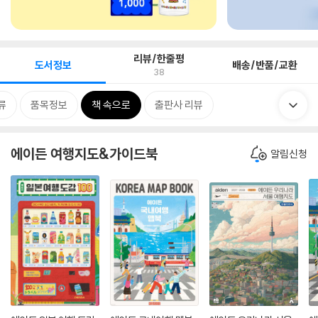
리뷰/한줄평
도서정보
배송/반품/교환
38
류
품목정보
책 속으로
출판사 리뷰
에이든 여행지도&가이드북
알림신청