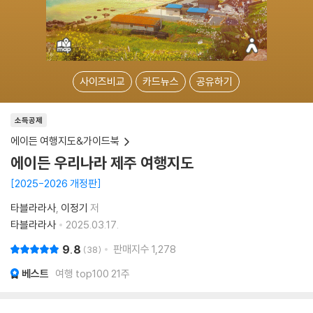
사이즈비교
카드뉴스
공유하기
소득공제
에이든 여행지도&가이드북
에이든 우리나라 제주 여행지도
2025-2026 개정판
타블라라사
이정기
저
타블라라사
2025.03.17.
9.8
판매지수
1,278
38
베스트
여행 top100 21주