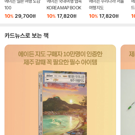
에이든 일본 여행 도감
에이든 국내여행 맵북
에이든 우리나라 서울
에
100
KOREA MAP BOOK
여행지도
드
10
29,700
10
17,820
10
17,820
1
%
%
%
원
원
원
카드뉴스로 보는 책