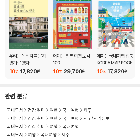
구좌읍 지도
TIME LINE 구좌읍
PREVIEW 성산읍+우도면
TRAVEL PLAN 성산읍+우도면
성산읍+우도면 지도
TIME LINE 성산읍+우도면
우리는 목적지를 묻지
에이든 일본 여행 도감
에이든 국내여행 맵북
PREVIEW 표선면
않기로 했다
100
KOREA MAP BOOK
TRAVEL PLAN 표선면
10
17,820
10
29,700
10
17,820
%
%
%
원
원
원
표선면 지도
TIME LINE 표선면
관련 분류
PREVIEW 남원읍
TRAVEL PLAN 남원읍
국내도서
건강 취미
여행
국내여행
제주
남원읍 지도
국내도서
건강 취미
여행
국내여행
지도/지리정보
TIME LINE 남원읍
국내도서
건강 취미
여행
국내여행
국내도서
여행
국내여행
제주
PREVIEW 서귀포시