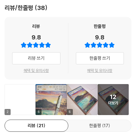
표선해비치 해수욕장
리뷰/한줄평
38
무릎 정도의 해수면이 백 미터 이상 펼쳐지는 얇고 넓은 해수욕장 그래서
수영하지 않는 사람들이 걷기에도 좋고 아이들이 놀기에 딱 좋다.
리뷰
한줄평
비자림
9.8
9.8
500~800년된 비자나무 2,500여 그루가 있는 곳. 천년을 버텨온 원시림
그리고 피톤치드로 가득한 산림욕. 항균효과가 뛰어난 비자 열매, 몸이 건
강해지는 여행
리뷰 쓰기
한줄평 쓰기
--- 본문 중에서
혜택 및 유의사항
혜택 및 유의사항
12
더보기
2
6
6
리뷰
21
한줄평
17