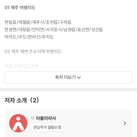
털 기계로 제공하기 어려운 ‘편리함’을 찾아 아날로그가 끝날 그날까지 아
01 제주 여행지도
날로그 종이로 제공할 것이다.
한림읍/애월읍/제주시/조천읍/구좌읍
한경면/대정읍/안덕면/서귀포시/남원읍/표선면/성산읍
마라도/우도/한라산/추자도
02 제주 해변 주요지역 여행지도
애월 카페거리 주변
함덕 해수욕장 주변
목차 더보기
월정리 해수욕장 주변
협재 해수욕장 주변
세화 해수욕장 주변
저자 소개
2
중문관광단지 주변
서귀포 구 시가지
성산일출봉 주변
저
타블라라사
제주 오름지도
관심작가 알림신청