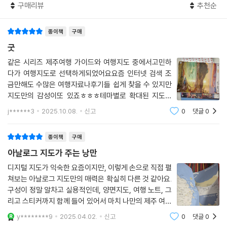
구매리뷰
추천순
종이책
구매
굿
같은 시리즈 제주여행 가이드와 여행지도 중에서고민하
다가 여행지도로 선택하게되었어요요즘 인터넷 검색 조
금만해도 수많은 여행자료나후기들 쉽게 찾을 수 있지만
지도만의 감성이또 있죠ㅎㅎㅎ테마별로 확대된 지도에
자세히 표기되어 있어이번 여행에 도움 많이 될듯해요
j******3
2025.10.08.
신고
0
댓글
0
종이책
구매
아날로그 지도가 주는 낭만
디지털 지도가 익숙한 요즘이지만, 이렇게 손으로 직접 펼
쳐보는 아날로그 지도만의 매력은 확실히 다른 것 같아요.
구성이 정말 알차고 실용적인데, 양면지도, 여행 노트, 그
리고 스티커까지 함께 들어 있어서 마치 나만의 제주 여행
다이어리를 만드는 기분이에요.특히 마음에 들었던 건, 스
y********9
2025.04.02.
신고
0
댓글
0
티커로 다녀온 장소를 직접 표시할 수 있다는 점! 지나온