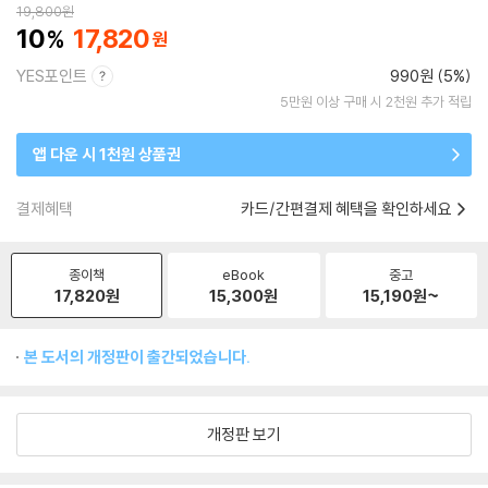
19,800
원
10
17,820
YES포인트
990원 (5%)
5만원 이상 구매 시 2천원 추가 적립
앱 다운 시 1천원 상품권
결제혜택
카드/간편결제 혜택을 확인하세요
종이책
eBook
중고
17,820
원
15,300
원
15,190
원~
본 도서의 개정판이 출간되었습니다.
개정판 보기