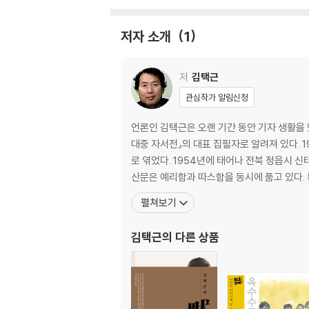
탄허의 탄식
만암이 옳았다, 만암을 중흥조로!
저자 소개
1
마지막 죽비
제2장 | 인연은 박하고 인간사 참혹했노라
저
김택근
관심작가 알림신청
어머니 손을 잡고 산문을 넘다
넓고 평탄했던 스승 취운
언론인 김택근은 오랜 기간 동안 기자 생활을 
백양사의 큰 스승 환응
대중 자서전』의 대표 집필자로 알려져 있다. 
작지만 큰 절 구암사
로 엮었다. 1954년에 태어나 전북 정읍시 신태인읍에서 자랐고 동국대 국문학과를 졸업했다. 1983년 박두진 시인의 추천으로 「현대문학」을 통해 등단했다. 독특한 문체의
추사가 지은 호를 받다
산문은 예리함과 따스함을 동시에 품고 있다.
연담의 영정을 가져오다
펼쳐보기
으뜸 도량 운문암 강석에 앉아
나라는 기울고 만암은 일어서다
김택근
의 다른 상품
제3장 | 맑은 거울은 앞뒤가 없다
이것이 무엇인가
물외암에서 깨닫다