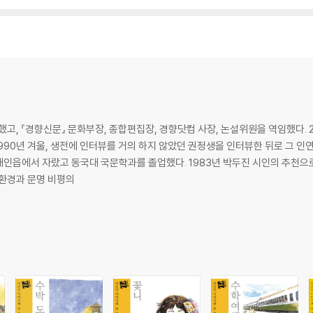
했고, 『경향신문』 문화부장, 종합편집장, 경향닷컴 사장, 논설위원을 역임했다. 2
1990년 겨울, 생전에 인터뷰를 거의 하지 않았던 권정생을 인터뷰한 뒤로 그 
 환경과 문명 비평의