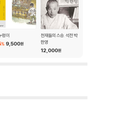
누렁이
천재들의 스승. 석전 박
용성 평전
한영
5
9,500
5
28,500
%
%
원
원
12,000
원