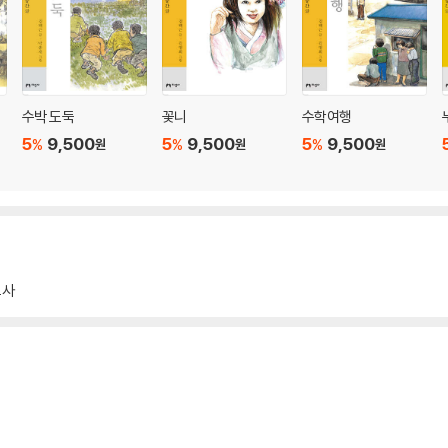
수박 도둑
꽃니
수학여행
5
9,500
5
9,500
5
9,500
%
%
%
원
원
원
교사