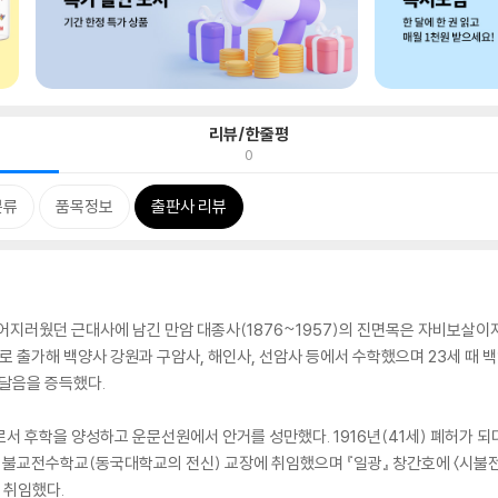
리뷰/한줄평
0
분류
품목정보
출판사 리뷰
어지러웠던 근대사에 남긴 만암 대종사(1876~1957)의 진면목은 자비보살이
사로 출가해 백양사 강원과 구암사, 해인사, 선암사 등에서 수학했으며 23세 때
깨달음을 증득했다.
서 후학을 양성하고 운문선원에서 안거를 성만했다. 1916년(41세) 폐허가 
세) 불교전수학교(동국대학교의 전신) 교장에 취임했으며 『일광』 창간호에 〈시
 취임했다.