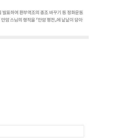
언〉을 발표하여 환부역조의 종조 바꾸기 등 정화운동
한 만암 스님의 행적을 『만암 평전』에 낱낱이 담아