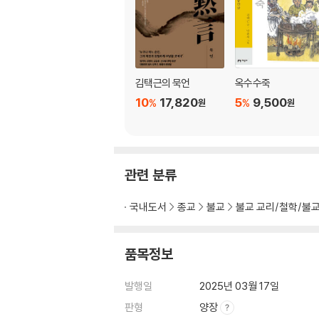
학명이 깨달음을 만져주다
해동율맥을 잇다
백양사에 세운 금강계단
중도를 설파하다
김택근의 묵언
옥수수죽
제4장 | 임제종통을 지킨 남녘의 선승
10
17,820
5
9,500
%
%
원
원
백양사 스님들 “부처를 팔지 말라”
백용성과 박한영의 죽비
만암 ‘선우공제회’ 깃발을 들다 직사각형 입니다.
관련 분류
제5장 | 아름다운 절에 천년의 하늘을 담다
국내도서
종교
불교
불교 교리/철학/불
백양사를 다시 거룩한 백양사로
품목정보
도의 스님 영각을 짓다
다시 솟아오른 운문암
발행일
2025년 03월 17일
부처님 진신사리를 모시다
남도 제일의 풍광 쌍계루
판형
양장