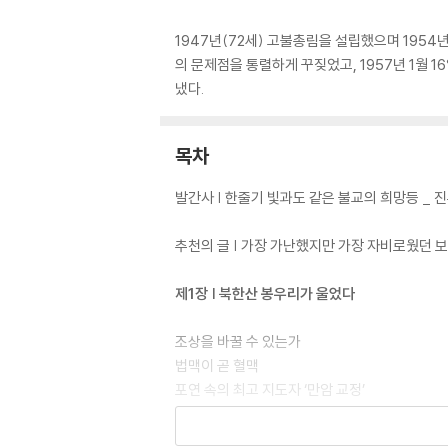
1947년(72세) 고불총림을 설립했으며 1954
의 문제점을 통렬하게 꾸짖었고, 1957년 1월 
냈다.
목차
발간사 | 한줄기 빛과도 같은 불교의 희망등 _ 
추천의 글 | 가장 가난했지만 가장 자비로웠던 보
제1장 | 북한산 봉우리가 울었다
조상을 바꿀 수 있는가
법맥이 곧 혈맥
포연 속의 최고 지도자 ‘만암 교정’
진정한 정화의 길
폭력이 폭력을 부르다