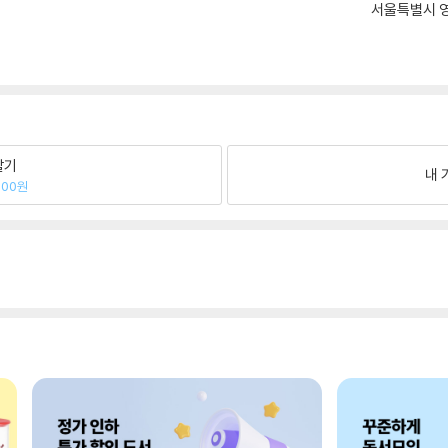
서울특별시 영
팔기
내 
300원