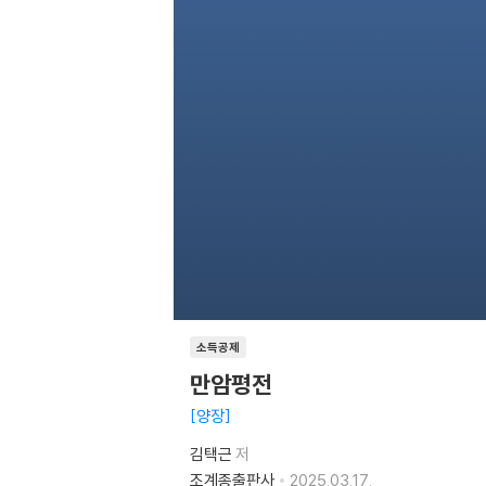
소득공제
만암평전
양장
김택근
저
조계종출판사
2025.03.17.