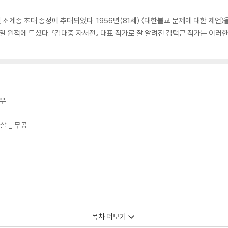
년 조계종 초대 종정에 추대되었다. 1956년(81세) 〈대한불교 문제에 대한 제
16일 원적에 드셨다. 『김대중 자서전』 대표 작가로 잘 알려진 김택근 작가는 이러
진우
살 _ 무공
목차 더보기