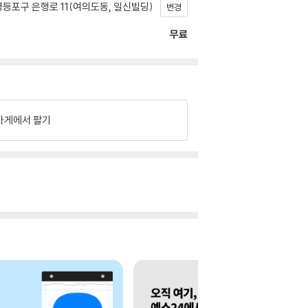
등포구 은행로 11(여의도동, 일신빌딩)
변경
무료
가게에서 팔기