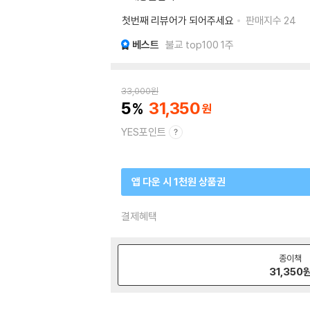
첫번째 리뷰어가 되어주세요
판매지수
24
베스트
불교 top100 1주
33,000
원
5
31,350
YES포인트
앱 다운 시 1천원 상품권
결제혜택
종이책
31,350