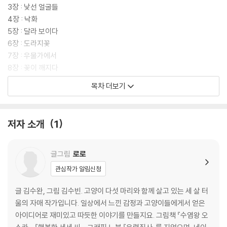
3장 : 낯선 얼굴들
4장 : 낙화
5장 : 달라 보이다
6장 : 도라지꽃
7장 : 우물가에서
8장 : 꽃이 깨지다
9장 : 약속
목차 더보기
10장 : 종이꽃
11장 : 절대로 변하지 않는 것
12장 : 씨앗 심기
저자 소개
1
에필로그 : 따아, 따!
작가의 말
글그림
로로
관심작가 알림신청
글 김수완, 그림 김수빈. 고양이 다섯 마리와 함께 살고 있는 세 살 터
울의 자매 작가입니다. 일상에서 느낀 감정과 고양이들에게서 얻은
아이디어로 재미있고 따듯한 이야기를 만들지요. 그림책 『수염왕 오