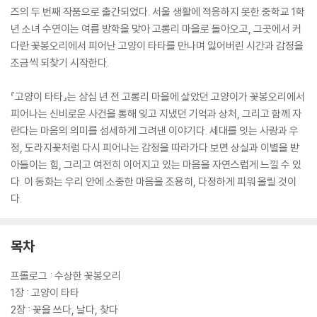
즈의 두 번째 작품으로 출간되었다. 서울 생활에 적응하지 못한 중학교 1학
년 소녀 수연이는 여름 방학을 맞아 고롱리 마을로 돌아오고, 그곳에서 커
다란 꽃봉오리에서 피어난 고양이 타타를 만나며 잃어버린 시간과 감정을
조금씩 되찾기 시작한다.
『고양이 타타』는 삼십 년 전 고롱리 마을에 살았던 고양이가 꽃봉오리에서
피어나는 신비로운 사건을 통해 잊고 지냈던 기억과 상처, 그리고 함께 자
란다는 마음의 의미를 섬세하게 그려낸 이야기다. 세대를 잇는 사랑과 우
정, 도라지꽃처럼 다시 피어나는 감정을 따라가다 보면 상실과 이별을 받
아들이는 힘, 그리고 여전히 이어지고 있는 마음을 자연스럽게 느낄 수 있
다. 이 동화는 우리 안에 소중한 마음을 조용히, 다정하게 피워 올릴 것이
다.
목차
프롤로그 : 수상한 꽃봉오리
1장 : 고양이 타타
2장 : 꽃을 쓰다, 날다, 찾다