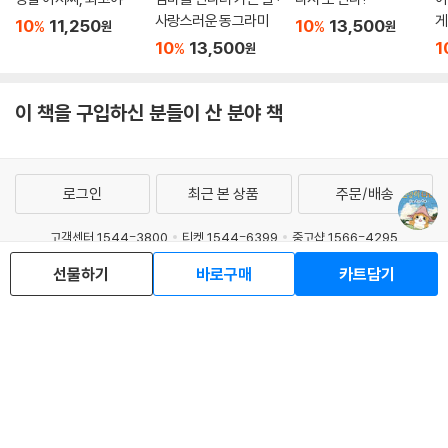
명찰 아저씨, 최고야
엄마를 만나러 가는 길 :
다시 또 만나!
아
사랑스러운 동그라미
게
10
11,250
10
13,500
%
%
원
원
10
13,500
1
%
원
이 책을 구입하신 분들이 산 분야 책
로그인
최근 본 상품
주문/배송
고객센터 1544-3800
티켓 1544-6399
중고샵 1566-4295
선물하기
바로구매
카트담기
eBook 1:1문의/채팅상담
예스이십사(주) 사업자 정보
이용약관
개인정보처리방침
청소년보호정책
PC버전
회사소개
거래처관계자께
도서홍보
광고
Copyright © YES24 Corp. All Rights Reserved.
MATOM12