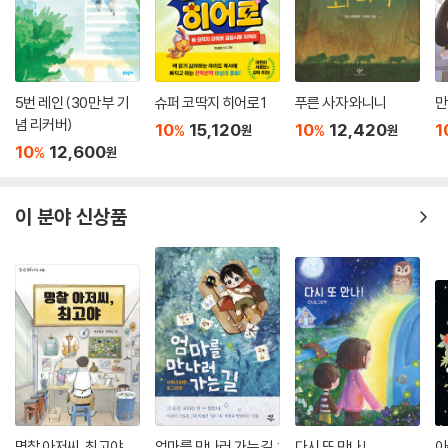
5번 레인 (30만 부 기
슈퍼 코딱지 히어로 1
푸른 사자 와니니
만
념 리커버)
10
15,120
10
12,420
1
%
%
원
원
10
12,600
%
원
이 분야 신상품