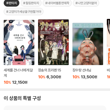
#판타지
#힐링판타지
#네이버웹툰연재작
#나만고양이없어
#고양이가세상을구원할거야
세계를 건너 너에게 갈
장송의 프리렌 15
장수탕 선녀님
비
게
10
6,300
10
13,500
1
%
%
원
원
10
12,150
%
원
이 상품의 특별 구성