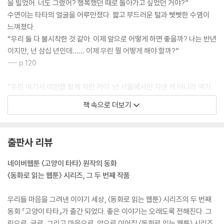
을 빌었어. 너도 그랬어? 행복했던 때로 돌아가고 싶었던 거야?”
수연이는 타타의 얼굴을 어루만졌다. 짧고 부드러운 털과 빳빳한 수염이
느껴졌다.
“우리 둘 다 불시착한 것 같아. 이제 앞으로 어떻게 하면 좋을까? 나는 반년
이지만, 넌 삼십 년인데…… 이제 우린 뭘 어떻게 해야 할까?”
--- p.120
“우린 여기서 이만큼 함께 자란 거야. 넌 서울에서만 지낸 게 아니라 여기
서도 나와 함께 지낸 거야. 내가 그런 마음으로 씨앗을 심고, 꽃을 키우기
책 속으로 더보기
시작하니까 정말 우리가 함께 있는 것 같아서 좋았어.”
수연이는 더 이상 자신이 동희의 모습을 낯설게 느끼고 있지 않다는 것에
조금 놀랐다.
출판사 리뷰
--- p.131
네이버웹툰 〈고양이 타타〉 원작의 동화
“꽃은 사라지지 않았어. 모습만 바뀌었을 뿐이야. 씨앗이 되었으니까. 우리
〈동화로 읽는 웹툰〉 시리즈, 그 두 번째 작품
내일 아침에 일어나서 씨앗 심지 않을래? 우리가 좋아하는 곳들에 전부 다
심는 거야. 나무뿐만 아니라 여기저기에서 계속해서 늘 함께할 수 있도록
우리들 마음을 그려낸 이야기 세상, 〈동화로 읽는 웹툰〉 시리즈의 두 번째
말이야.”
동화 『고양이 타타』가 출간 되었다. 좋은 이야기는 오래도록 전해진다. 그
그 씨앗이, 과거만큼이나 행복한 미래를 이어 나갈 수 있는 두 번째 기회인
림으로, 글로, 그리고 마음으로. 앞으로 이어질 〈동화로 읽는 웹툰〉 시리즈