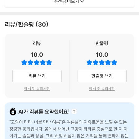
추천평 더보기
모든 것을 남겨둔 채 홀로 떠나야 하는 순간도 온다.
그러나 깊게 전하는 책이다. 아이와 함께 읽으며 “우리는 어떤 씨앗을 심고
있을까?”, “우리도 다시 피어날 수 있을까?” 질문해 보면 좋겠다. 아이에
그런 이별 앞에서 우리가 할 수 있는 일은 그 헤어짐을 잘 받아들이는 것뿐
게는 정서적 위로를 부모에게는 마음을 다시 바라보게 해 주는 힘이 있는
리뷰/한줄평
30
이다. 이별을 온전히 받아들이는 마음은 살아가는 데 꼭 필요한 힘이다. 그
이야기, 《고양이 타타》를 읽으며 우리도 마음속 오래된 여름을 다시 피워
러나 아이들은 아직 그 마음을 배울 시간이 부족하기에 이별이 낯설고 어
보자.
렵다. 그래서 아이들은 이야기를 통해 세상을 살아가고 마음을 다루는 법
리뷰
한줄평
- 하유정 (어디든학교)
을 배운다.
10.0
10.0
『고양이 타타』는 삼십 년 전 고롱리 마을에 살았던 고양이가 꽃봉오리에서
다시 피어나는 마법 같은 사건을 통해 시간이 지나도 남아 있는 사랑을 섬
리뷰 쓰기
한줄평 쓰기
세하게 들여다보는 동화이다. 이 이야기는 중학교 1학년 소녀 수연이가 여
름 방학을 맞아 고롱리 마을로 돌아오면서 시작된다. 그곳에는 수연이가
혜택 및 유의사항
혜택 및 유의사항
마음속으로 그리워하는 모든 것이 있다. 동네 곳곳을 오가는 고양이들, 흐
드러지게 핀 도라지꽃밭, 그리고 예전처럼 늘 그 자리에 있는 친구들.
AI가 리뷰를 요약했어요!
고롱리 마을에서 살다가 마음의 준비도 없이 서울로 이사하게 된 수연이는
도시 생활에 쉽게 적응하지 못하고 혼란스러운 마음으로 돌아와, 할머니
"고양이 타타: 너를 만난 여름"은 여름날의 자유로움을 느낄 수 있는
집 마당 나무에 맺힌 커다란 꽃봉오리에서 고양이 타타가 피어나는 모습을
청량한 동화입니다. 꽃에서 태어난 고양이 타타를 중심으로 한 이 이
야기는 슬픔과 상실, 그리고 잊고 싶지 않은 기억을 통해 변하지 않는
목격한다. 그리고 오랜만에 만난 친구들을 낯설게 느끼며 불안해하던 수연