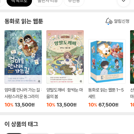
보
책 속으로
출판사 리뷰
추천평
동화로 읽는 웹툰
알림신청
엄마를 만나러 가는 길 :
양말도깨비 : 함박눈 마
동화로 읽는 웹툰 1~5
산
사랑스러운 동그라미
을의 봄
세트
마
10
13,500
10
13,500
10
67,500
1
%
%
%
원
원
원
이 상품의 태그