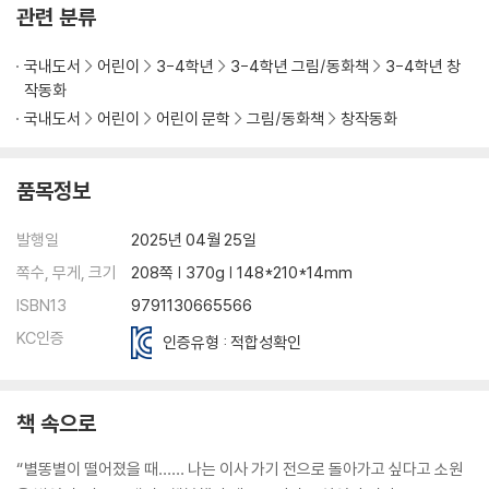
관련 분류
국내도서
어린이
3-4학년
3-4학년 그림/동화책
3-4학년 창
작동화
국내도서
어린이
어린이 문학
그림/동화책
창작동화
품목정보
발행일
2025년 04월 25일
쪽수, 무게, 크기
208쪽 | 370g | 148*210*14mm
ISBN13
9791130665566
KC인증
인증유형 : 적합성확인
책 속으로
“별똥별이 떨어졌을 때…… 나는 이사 가기 전으로 돌아가고 싶다고 소원