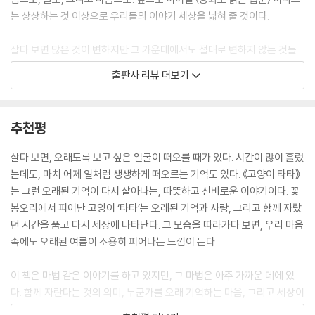
셈이었다.
는 상상하는 것 이상으로 우리들의 이야기 세상을 넓혀 줄 것이다.
--- p.182
살다 보면 많은 것이 변하지만 그 가운데에서도 절대로 변하지 않는 것들
수연이가 타타를 꼭 끌어안았다. 이제는 아무것도 걱정하거나 고민할 필요
이 있습니다. 『고양이 타타』가 독자님들의 마음에 잃어버린 것들을 다시
출판사 리뷰 더보기
가 없었다. 변화도 더는 무섭지 않았다.
피우는 작은 씨앗으로 남아 이어지길 바랍니다. ─‘작가의 말’ 중에서
누군가를 오래도록 기억하는 마음, 그 자리를 떠났다가 돌아와도 낯설지
않은 그 느낌. 그게 바로 영원한 사랑이라는 걸 이제는 알고 있다. 수연이가
이 동화의 원작 〈고양이 타타〉는 그림책 『수염왕 오스카』, 『행복한 세세씨』
추천평
서울에 가서도 이런 마음은 오래, 아주 오래 남을 것이다. 고롱리 마을을 가
등으로 사랑받은 로로 작가의 첫 웹툰으로 2023년부터 네이버웹툰에서
득 채운 도라지꽃처럼.
연재를 시작하며 ‘웹툰계의 지브리’, ‘볼 때마다 내 안에 모닥불이 지펴지는
살다 보면, 오래도록 보고 싶은 얼굴이 떠오를 때가 있다. 시간이 많이 흘렀
수연이는 천천히 타타의 등을 쓰다듬었다. 조금은 서늘한 밤공기 속에서
이야기’라는 찬사를 받았다. 여름의 청량함과 따스한 메시지를 품은 이 작
는데도, 마치 어제 일처럼 생생하게 떠오르는 기억도 있다. 《고양이 타타》
마음 어딘가에 따뜻한 보랏빛 불빛 하나가 살며시 켜진 것 같았다.
품을 아름다운 일러스트와 함께 새롭게 탄생한 동화로 만나 보자.
는 그런 오래된 기억이 다시 살아나는, 따뜻하고 신비로운 이야기이다. 꽃
--- p.188
봉오리에서 피어난 고양이 ‘타타’는 오래된 기억과 사랑, 그리고 함께 자랐
헤어짐을 받아들이며 다시 깨어나는 마음
던 시간을 품고 다시 세상에 나타난다. 그 모습을 따라가다 보면, 우리 마음
꽃봉오리에서 피어난 고양이와 과거에 머무른 소녀의 마법 같은 여름 방학
속에도 오래된 여름이 조용히 피어나는 느낌이 든다.
누구나 살아가며 자신이 소중하게 여겼던 것과 이별하는 순간을 맞이하게
이 책은 마법 같은 이야기를 하고 있지만, 그 마법은 아주 가까운 데에 있
된다. 아끼던 물건을 잃어버리거나, 소중한 친구가 멀리 떠나거나, 사랑하
다. 함께 자란다는 것의 의미, 누군가를 오래 기억하는 마음, 그리고 세상이
는 사람을 다시는 만날 수 없는 곳으로 떠나보내야 할 때도 있다. 때로는 그
달라져도 여전히 남아 있는 따뜻함. 《고양이 타타》는 그런 것들을 조용히,