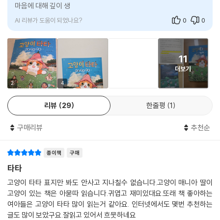
마음에 대해 깊이 생각하게 합니다. 어린 시절의 따뜻한 추억을 떠올
이는 타타를 만난 순간부터 조금씩 잃어버린 마음과 시간을 되찾는다.
리게 하며, 가족
함께 자란다는 마음을 일깨우는 기적의 시간
AI 리뷰가 도움이 되었나요?
0
0
도라지꽃처럼 피고 지고 다시 피어나는 우정과 사랑
삼십 년 전 고양이 타타의 주인이었던 성현이와 그를 잊지 못한 여동생 성
11
아. 그리고 성현이를 오랫동안 마음속에 간직해 왔던 수연이의 가족은 타
더보기
타를 통해 잊고 지냈던 서로의 마음을 마주하게 된다. 어른들을 지켜보는
2
4
수연이는 성현이와 타타에게서 자신과 닮은 점을 찾고 공감하며 성장해 나
간다. 이들의 이야기에서 피어나는 것은 ‘함께 자란다는 마음’이다. 그 마음
리뷰
29
한줄평
1
은 기억이 되고 씨앗이 되어, 다시 피어나 아름답게 반짝인다.
구매리뷰
추천순
『고양이 타타』는 단순한 고양이 이야기도 환상적인 마법 동화도 아니다.
타타를 다시 피어나게 한 꽃의 냄새를 따라 이어지는 기억과 세대를 아우
종이책
구매
르는 인물들의 사연을 통해, 잊은 줄 알았던 감정이 얼마나 깊고 오래도록
타타
남아 있는지를 일깨우는 작품이다.
고양이 타타 표지만 봐도 안사고 지나칠수 없습니다.고양이 매니아 딸이
고양이 있는 책은 아묻따 읽습니다.귀엽고 재미있대요.또래 책 좋아하는
잊고 지냈던 가족 간의 유대, 오랜 친구와의 우정, 소중한 이와의 이별까지.
여아들은 고양이 타타 많이 읽는거 같아요. 인터넷에서도 몇번 추천하는
고양이 타타로 연결되는 이 동화는 다양한 상실을 어루만지며 도라지꽃처