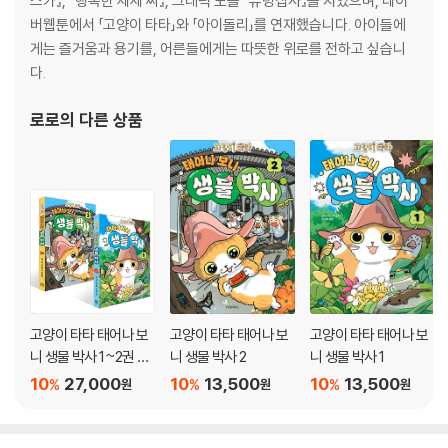
스카』, 『행복한 세세 씨』, 그래픽 노블 『유령집사』를 지었으며, 네이
버웹툰에서 「고양이 타타」와 「아이돌리」를 연재했습니다. 아이들에
게는 즐거움과 용기를, 어른들에게는 따뜻한 위로를 전하고 싶습니
다.
로로
의 다른 상품
고양이 타타 태어나 보
고양이 타타 태어나 보
고양이 타타 태어나 보
니 생물 박사 1~2권 세
니 생물 박사 2
니 생물 박사 1
트
10
27,000
10
13,500
10
13,500
%
%
%
원
원
원