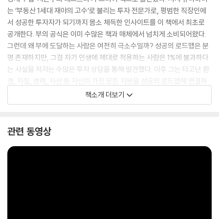
는 ‘부동산 1세대 재야의 고수’로 불리는 투자 전문가로, 평범한 직장인에
서 성공한 투자자가 되기까지 몸소 체득한 인사이트를 이 책에서 최초로
공개한다. 부의 공식은 이미 수많은 책과 매체에서 넘치게 소비되어왔다.
그런데 왜 부에 도달하는 사람은 여전히 극소수일까? 성공의 로드맵은 분
명 존재하지만, 그걸 자기 인생에 제대로 적용하는 사람은 1%에 불과하다
는 사실을 저자는 수많은 투자 상담을 통해 발견했다. 이후 그는 타고난 환
경, 자질, 경력, 자산 등 자신이 가진 모든 자본을 성공의 로드맵에 연결하
는 법을 알려주고자, ‘자본주의 테크트리’라는 모식도를 바탕으로 자본주
책소개 더보기
의 시장의 메커니즘과 승리의 공략법을 치밀히 전수해왔다.
『더 퍼스트』는 유나바머의 자본주의 테크트리 맵을 토대로, 평범한 사람들
관련 동영상
이 실질적으로 적용할 수 있는 자본 게임의 법칙을 6단계로 전한다. 근로
소득 외 수익 창출법부터 평생 마르지 않는 현금 흐름을 만드는 법까지, 시
장의 위기에도 절대 무너지지 않는 부의 사다리를 완성하는 핵심 원칙을
빠짐없이 담았다. 30대 초반 사업과 투자를 시작해 경제적 자유를 이룬 저
자의 경험과 노하우, 수강생들의 성공 사례까지 총망라해, 직무 · 나이 · 자
산 상황에 특화된 ‘맞춤형 자본 게임’을 설계하도록 돕는다. 책이 제시하는
부의 테크트리 첫 번째 미션이자 핵심 과제는 바로 ‘1의 게임’이다. 1대 다수