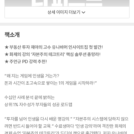
상세 이미지 더보기
책소개
★ 부동산 투자 재야의 고수 유나바머 인사이트집 첫 발간!
★ 화제의 강의 ‘자본주의 테크트리’ 핵심 솔루션 총망라!
★ 주언규 PD 강력 추천!
“왜 지는 게임에 인생을 거는가?
돈과 시간이 초고속으로 쌓이는 1의 게임을 시작하라!”
수십만 사례 분석 끝에 밝히는
상위 1% 자수성가 부자들의 성공 로드맵
“투자를 넘어 인생을 다시 배운 명강의.” “자본주의 시스템에 당하지 않으
려면 반드시 들어야 할 교육.” 수료생마다 ‘인생 강의’라며 격찬한 화제의
경제 수업 ‘자본주의 테크트리’가 드디어 책으로 출간됐다. 저자 유나바머