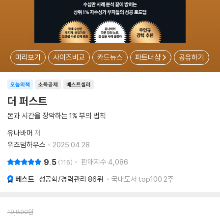
미리보기
사이즈비교
카드뉴스
파트너샵
공유하기
오늘의책
소득공제
베스트셀러
더 퍼스트
돈과 시간을 장악하는 1% 부의 법칙
유나바머
저
위즈덤하우스
2025.04.28.
9.5
판매지수
4,086
116
베스트
성공학/경력관리
86위
국내도서 top100 2주
19,800
원