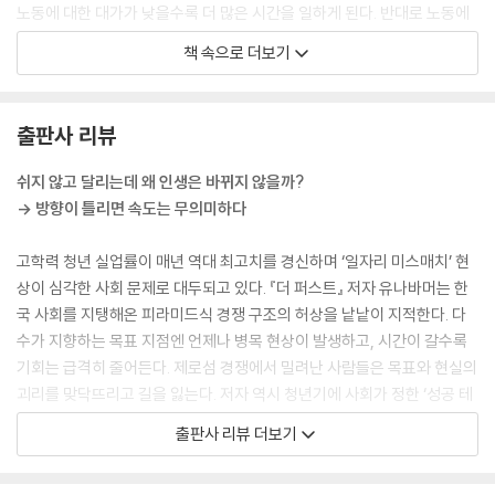
노동에 대한 대가가 낮을수록 더 많은 시간을 일하게 된다. 반대로 노동에
중요한 건 본질이다
대한 대가가 높을수록 더 적은 시간을 일한다. 자본주의사회는 적게 일하
목적 없는 공부는 시간 낭비다
책 속으로 더보기
는 사람이 더 많은 돈을 가져가는 세상이라는 걸 받아들여야 한다. 노동의
아무 책이나 읽지 마라
대가가 낮으면 그만큼의 시간을 더 투자해서 돈을 벌어야 물가 상승 속도
멘토를 선택하는 기준
를 그나마 따라갈 수 있다. 그래서 경제적으로 여유가 없는 사람들일수록
적극적으로 실패하라
출판사 리뷰
더욱더 시간적 여유가 없다. 그들에게 성실은 가장 중요한 미덕이고, 그 미
불안은 아주 멋진 시그널이다
덕을 자식들에게 유전자로 고스란히 물려준다. 조직에서 우직하게 일하면
쉬지 않고 달리는데 왜 인생은 바뀌지 않을까?
언젠가 좋은 날이 올 것이라는 공허한 말을 되풀이하며, 여전히 시간을 앞
5단계_MULTIPLYING MONEY: 인플루엔셜의 속도를 추월하라
→ 방향이 틀리면 속도는 무의미하다
당겨 ‘더’ 일한다.
--- pp.43-44, 「1단계 왜 일할수록 가난해지는가」 중에서
돈으로 명품이 아니라 자산을 사라
고학력 청년 실업률이 매년 역대 최고치를 경신하며 ‘일자리 미스매치’ 현
부동산 투자 3원칙
상이 심각한 사회 문제로 대두되고 있다. 『더 퍼스트』 저자 유나바머는 한
중요한 건 절차와 방향성이다. 우선 30대까지는 직장에서 조직 생활을 경
거주지와 소유지를 분리하라
국 사회를 지탱해온 피라미드식 경쟁 구조의 허상을 낱낱이 지적한다. 다
험하고, 동시에 ‘사업’이라는 열린 소득과 자산으로 자본 게임에 참여해야
레버리지로 부의 격차를 줄여라
수가 지향하는 목표 지점엔 언제나 병목 현상이 발생하고, 시간이 갈수록
한다. 그러니까 직장은 어디까지나 ‘나보다 먼저 사업을 시작한 멘토에게
사적 레버리지: 시세 차익형 vs 월세 수익형
기회는 급격히 줄어든다. 제로섬 경쟁에서 밀려난 사람들은 목표와 현실의
수업료를 지불하지 않고 배우는 공간’으로 접근해야 한다. 따라서 30대까
공적 레버리지: 은행을 이기는 게임의 법칙
괴리를 맞닥뜨리고 길을 잃는다. 저자 역시 청년기에 사회가 정한 ‘성공 테
지 소득을 보고 큰 피라미드를 향해 움직였다면, 40대부터는 작은 피라미
사업과 자산을 밸런스를 맞춰라
크트리’를 충실히 따른 장본인이었다. 부모의 기대에 부응해 일류대에 입
출판사 리뷰 더보기
드로 움직이는 것이 유리하다. 대중의 선택과 달리 피라미드를 전략적으로
자생소득을 벌어 시간을 저축하라
학하고, IMF 외환위기를 뚫고 굴지의 기업에 입사했다. 성공의 탄탄대로가
역행하는 것이다.
성공과 실패에 대한 복기는 필수다
열릴 줄 알았지만, 불행한 직장 생활 끝에 그의 믿음은 산산이 부서졌다. 이
--- pp.100, 「2단계 닫힌 소득이 아닌 열린 소득을 추구하라」 중에서