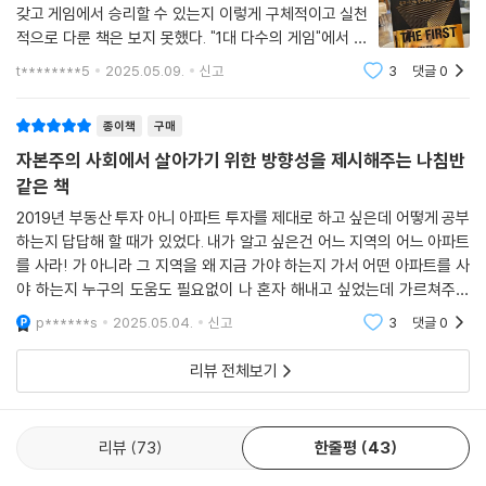
갖고 게임에서 승리할 수 있는지 이렇게 구체적이고 실천
적으로 다룬 책은 보지 못했다. "1대 다수의 게임"에서 무
그 자질을 완벽하게 갖춘 1%의 사람을 유나바머는 ‘단독자’라고 칭한다. 그
리가 아닌 단독자로 살아가는 방법을 알려주기 위해 저자
들은 무리 본능에서 벗어나, 독창적인 사고와 행동으로 대중이 보지 못하
t********5
2025.05.09.
신고
3
댓글
0
님께서 꾹꾹 눌러담은 경험과 노하우들이 가득 하다.이 책
는 기회를 포착한다. 모두가 위기와 불확실성을 이야기할 때, 두려움을 뛰
을 '글'로만 읽지 않고, 제대로 '실행'한다
어넘고 1%의 선택을 한다. 책은 우리가 이 1%의 선택을 할 수 있는 자본과
종이책
구매
확신을 갖추게 돕는다. 그 시작은 당신 자신과 당신의 인생을 정확하게 파
자본주의 사회에서 살아가기 위한 방향성을 제시해주는 나침반
악하는 데서 출발한다.
같은 책
2019년 부동산 투자 아니 아파트 투자를 제대로 하고 싶은데 어떻게 공부
책의 서두에서 저자는 간곡히 당부한다. 적어도 이 책을 구매했다면, 일회
하는지 답답해 할 때가 있었다. 내가 알고 싶은건 어느 지역의 어느 아파트
성 소비로 끝내지 말고 책 속의 로드맵을 반드시 끝까지 실천해보라고. 포
를 사라! 가 아니라 그 지역을 왜 지금 가야 하는지 가서 어떤 아파트를 사
기하지만 않는다면 당신만이 선택할 수 있는 1%의 가능성을 발견할 것이
야 하는지 누구의 도움도 필요없이 나 혼자 해내고 싶었는데 가르쳐주는
다. 돈과 시간으로부터의 자유를 원한다면 먼저 당신 인생의 선구자가 돼
곳이 없었다. 아니 가르쳐 줬어도 내 실력이 미천하여 못알아 들었을 수도
p******s
2025.05.04.
신고
3
댓글
0
라. 당신의 일에서, 당신의 이름을 걸고 일류가 돼라. 부는 자연스럽게 당신
있다. 2년동
의 뒤를 따를 것이다.
리뷰 전체보기
리뷰
73
한줄평
43