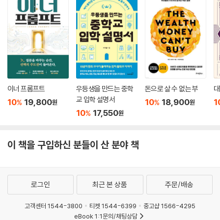
이너 프롬프트
우등생을 만드는 중학
돈으로 살 수 없는 부
대
교 입학 설명서
10
19,800
10
18,900
1
%
%
원
원
10
17,550
%
원
이 책을 구입하신 분들이 산 분야 책
로그인
최근 본 상품
주문/배송
고객센터 1544-3800
티켓 1544-6399
중고샵 1566-4295
eBook 1:1문의/채팅상담