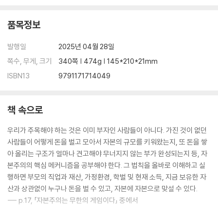
당장 돈이 되지 않는 일에 시간을 투자하라
SNS는 가장 막강한 지원군이다
품목정보
나만의 가치를 만드는 힘
사업의 기본은 결국 사람이다
발행일
2025년 04월 28일
쪽수, 무게, 크기
340쪽 | 474g | 145*210*21mm
3단계_SAVING MONEY: 증발하는 돈을 자본화하라
ISBN13
9791171714049
소비가 즐거운 것이라는 최면에서 깨어나라
온몸에 꽂힌 소비 빨대를 뽑아버려라
24시간 동안 생산자의 뇌로 살아보라
책 속으로
부자들의 돈 관리 4원칙
우리가 주목해야 하는 것은 이미 부자인 사람들이 아니다. 가진 것이 없던
돈은 휘발성이 있다
사람들이 어떻게 돈을 벌고 모아서 자본의 규모를 키워왔는지, 또 돈을 쌓
절제는 자유와 행복을 선물한다
아 올리는 구조가 얼마나 견고해야 무너지지 않는 부가 완성되는지 등, 자
100만 원의 위력
본주의의 핵심 메커니즘을 공부해야 한다. 그 법칙을 올바로 이해하고 실
소득의 50%를 모으는 최고의 방법
행하면 부모의 직업과 재산, 가정환경, 학벌 및 현재 소득, 지금 보유한 자
당신의 돈을 대신 불려줄 사람은 없다
산과 상관없이 누구나 돈을 벌 수 있고, 자본에 자본으로 맞설 수 있다.
--- p.17, 「자본주의는 무한의 게임이다」 중에서
4단계_PROTECTING MONEY: 공부하고 실행하라