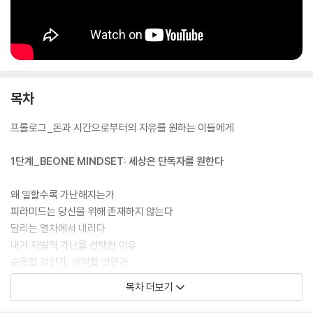
의 구조로 움직이는 자본 시장에서 주도권을 쥐지 못하면 결코 부자가 될
수 없다. 수십만 명의 수강생이 저자의 로드맵을 통해 자기 인생의 새로운
가능성을 발견했고, 투자와 사업에 도전해 이전엔 상상조차 못 했던 수익
구조를 만들어냈다. 당신에게는 다수를 상대할 ‘1의 자본’이 있는가? 떠오
르는 것이 없다면 이 책을 펼쳐보라. 퍼스트 클래스 인생으로 나아가는 첫
번째 티켓이 바로 여기에 있다.
목차
프롤로그_돈과 시간으로부터의 자유를 원하는 이들에게
1단계_BEONE MINDSET: 세상은 단독자를 원한다
왜 일할수록 가난해지는가
피라미드는 당신을 위해 존재하지 않는다
달리는 열차에서 내리다
내가 자발적 가난을 선택한 이유
순응할 것인가, 개척할 것인가
답은 대중 밖에 있다
목차 더보기
무리 본능에서 벗어나는 연습
1의 게임을 하라