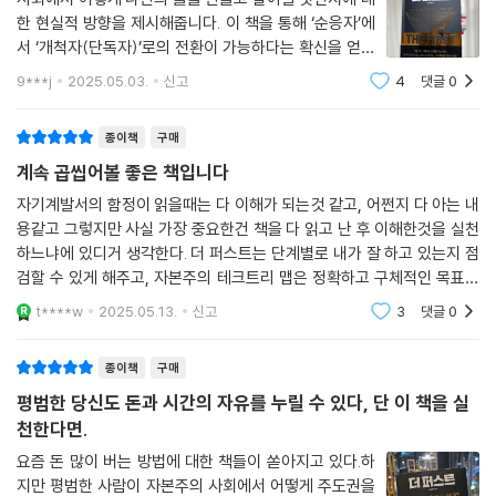
경쟁 피라미드 최상위에 위치한 사람들, 이를테면 대기업 임원이나 전문직
한 현실적 방향을 제시해줍니다. 이 책을 통해 ‘순응자’에
종사자, 고수익의 사업가를 유일한 성공 모델로 알고 있다면 자본주의를
서 ‘개척자(단독자)’로의 전환이 가능하다는 확신을 얻었
절반만 이해한 것이라고 저자는 말한다. “자본주의는 제로섬 게임이 아니
고, 나를 드러내고 내 시간의 주인이 되는 삶을 시작하게
9***j
2025.05.03.
신고
4
댓글
0
라, 빨리 시작하는 사람이 더 많이 가져가는 무한의 게임이다.” 지금 당신
되었습니다. 이 책이 누군가에게도 그런 변화의 시작이 되
이 속한 피라미드를 경제적 성장의 유일한 수단으로 믿고 있다면, 반드시
기를 진심으로 바랍니다. 삶의 방향
이 책의 1단계를 시작하길 바란다. 제로섬 게임에서 벗어나 무한의 부를 선
종이책
구매
점하는 첫 번째 터닝 포인트가 될 것이다.
계속 곱씹어볼 좋은 책입니다
자기계발서의 함정이 읽을때는 다 이해가 되는것 같고, 어쩐지 다 아는 내
소비자에서 생산자로, 조력자에서 주도자로
용같고 그렇지만 사실 가장 중요한건 책을 다 읽고 난 후 이해한것을 실천
→ 당신만이 선택할 수 있는 1%의 가능성을 찾아라
하느냐에 있디거 생각한다. 더 퍼스트는 단계별로 내가 잘 하고 있는지 점
검할 수 있게 해주고, 자본주의 테크트리 맵은 정확하고 구체적인 목표를
『슈퍼 노멀』 저자 주언규 PD는 “『더 퍼스트』는 단지 부자가 되는 법을 말
세울 수 있도록 해주었습니다. 프린트해서 책상 위에 붙여 두었어요. 이제
t****w
2025.05.13.
신고
3
댓글
0
하는 책이 아니다”라고 추천사에 썼다. 그의 말대로 유나바머는 경제적 부
실천할일만 남
를 넘어 ‘진정한 성공’의 의미를 되짚게 한다. 책을 끝까지 읽고 나면 그 핵
종이책
구매
심은 ‘삶의 주도권’에 있음을 깨닫게 된다. 자본주의적 사고를 기르는 1단
평범한 당신도 돈과 시간의 자유를 누릴 수 있다, 단 이 책을 실
계부터 사회적 가치를 더하는 6단계까지, 저자가 일관되게 강조하는 인생
천한다면.
의 태도는 바로 삶의 주도권을 되찾는 것이다. 나의 일, 시간, 자산, 사람을
주도하는 힘이 결국 자본주의의 경쟁력이자 인생의 성공을 판가름하는 결
요즘 돈 많이 버는 방법에 대한 책들이 쏟아지고 있다.하
정적 키인 것이다.
지만 평범한 사람이 자본주의 사회에서 어떻게 주도권을