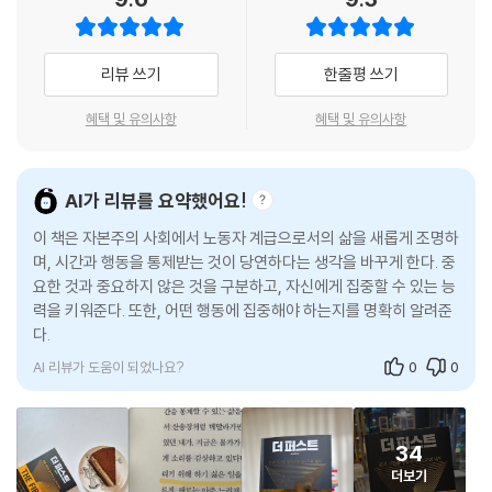
리 버는 사람이 이기는 게임이기 때문이다.
하루 열 시간 쉬지 않고 일하고 뛰어다녀야만 열심히 사는 것이라는 ‘국가
적 가스라이팅’에서 제발 벗어나자. 상류층은 시간당 노동의 가치를 극대
소득이 적을수록 ‘쌓이는 돈의 흐름’을 만들어야 시장에서 더 빠르게 유리
리뷰 쓰기
한줄평 쓰기
화해 일반인의 한 달 치 월급을 하루에, 혹은 한 시간에 벌기도 한다. 자본
한 포지션을 선점할 수 있다. 핵심은 ‘더하기 게임’이 아닌 ‘곱하기 게임’에
주의는 ‘시간당 노동의 가치를 누가 빨리 키우는가’의 게임이고, 이 게임의
집중하는 것이다. 월 300을 받는 직장인이 무리한 부업으로 수익을 두 배
혜택 및 유의사항
혜택 및 유의사항
성적이 좋을수록 경제적 자유를 빠르게 얻을 수 있다. 누가 더 오래 일하고,
늘린다고 치자. 이 자체로는 대단한 성과이나, 머잖아 정신적 · 신체적 번아
누가 더 근면 성실한지를 평가하는 게임이 결코 아니다.
웃에 이를 것이 자명하다. 더구나 이 방식으로는 600에서 1200까지 올리
--- pp.309-310, 「5단계 자생소득을 벌어 시간을 저축하라」 중에서
는 곱하기 게임을 할 수 없다. 경제적 자유를 원한다면 월 300만 원을 벌
AI가 리뷰를 요약했어요!
때 3000만 원을 버는 일에 몰두해야 한다. 이 책은 고물가 시대 인플레이
이 책은 자본주의 사회에서 노동자 계급으로서의 삶을 새롭게 조명하
션에 대응하는 레버리지 활용법과 함께, 일과 투자에서 돈, 시간, 체력을
며, 시간과 행동을 통제받는 것이 당연하다는 생각을 바꾸게 한다. 중
최대한 덜 소모하면서 시간당 노동 가치를 올리는 비법을 단계별로 전수한
요한 것과 중요하지 않은 것을 구분하고, 자신에게 집중할 수 있는 능
다.
력을 키워준다. 또한, 어떤 행동에 집중해야 하는지를 명확히 알려준
다.
우리는 모두 사업할 운명을 타고났다
AI 리뷰가 도움이 되었나요?
0
0
→ 더 늦기 전에 당신의 게임을 시작하라
안전한 피라미드에서 정년까지 버티면 윤택한 미래를 보장받을까? 저자
34
는 피라미드가 안전한 것과 당신이 안전한 것은 명백히 별개라고 단언한
더보기
다. 고령화로 인한 소득 공백 기간이 길어지면서, 근로소득만으로 안정적