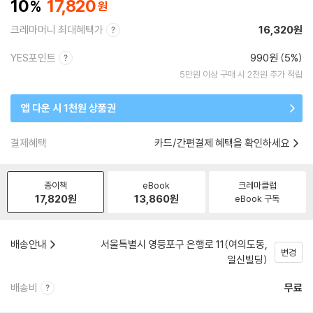
10
17,820
크레마머니 최대혜택가
16,320원
YES포인트
990원 (5%)
5만원 이상 구매 시 2천원 추가 적립
앱 다운 시 1천원 상품권
결제혜택
카드/간편결제 혜택을 확인하세요
종이책
eBook
크레마클럽
17,820
원
13,860
원
eBook 구독
배송안내
서울특별시 영등포구 은행로 11(여의도동,
변경
일신빌딩)
배송비
무료