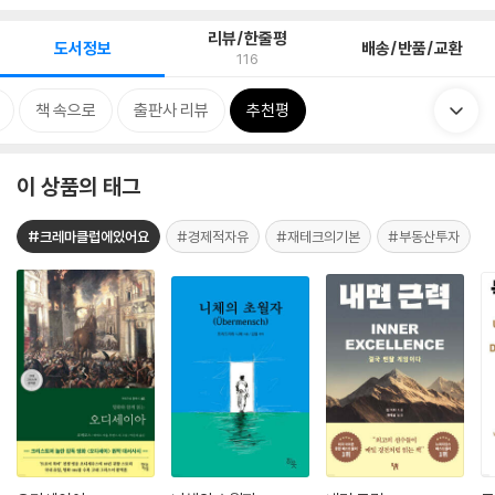
리뷰/한줄평
도서정보
배송/반품/교환
116
책 속으로
출판사 리뷰
추천평
이 상품의 태그
#크레마클럽에있어요
#경제적자유
#재테크의기본
#부동산투자