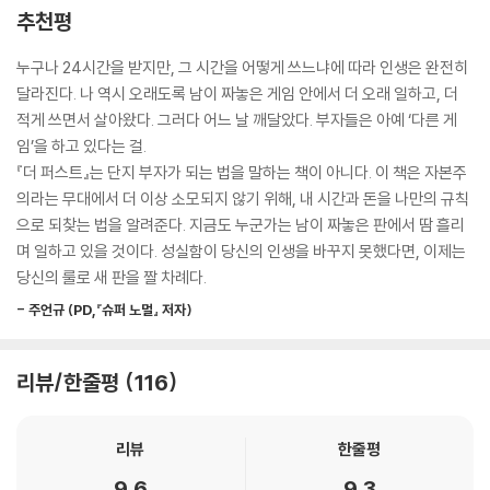
후 저자는 30대 초반에 맨몸으로 사업과 투자에 뛰어들어 수년간의 시행
추천평
6단계_MAKE MONEY WORTHWHILE: 사회적 가치를 더하라
착오를 거쳐 마침내 경제적 자유에 도달했다. 진짜 부는 다수가 말하는 성
프로그래머의 경우 직장을 나오더라도 레드오션에 뛰어드는 경향이 많은
공 테크트리 바깥에 있었다.
누구나 24시간을 받지만, 그 시간을 어떻게 쓰느냐에 따라 인생은 완전히
직종인데, K 씨의 ‘알부자’처럼 자신이 관심을 두고 있는 분야에 자신의 프
만족을 모르는 사람에게 성장은 없다
달라진다. 나 역시 오래도록 남이 짜놓은 게임 안에서 더 오래 일하고, 더
로그래밍 지식과 경험을 접목시키면 사용자 입장에서 사업에 접근할 수 있
모두의 이익을 추구하라
누구의 도움도 없이 자본 게임의 룰을 몸소 터득하고 성공에 이르기까지
적게 쓰면서 살아왔다. 그러다 어느 날 깨달았다. 부자들은 아예 ‘다른 게
기 때문에 블루오션을 만들어낼 수 있다. 잘하는 분야와 관심 있는 분야 두
당신의 사명은 무엇인가?
저자는 긴 시간 숱한 실패와 고통을 감내해야 했다. 혜택받은 ‘로열 등급’의
임’을 하고 있다는 걸.
가지를 융합하는 것만으로 말이다. 더구나 K 씨가 속한 비원 모임은 사업
시간 여행을 떠나 과거의 당신을 도와라
피를 물려받지 않은 이상 누구나 생존과 성장을 위해 중요한 선택의 기로
『더 퍼스트』는 단지 부자가 되는 법을 말하는 책이 아니다. 이 책은 자본주
과 부동산 투자에 관심 있는 유효 수요층이 몰려 있는 곳이기 때문에 곧바
에 놓이고, 단 한 번의 잘못된 선택으로 돌이킬 수 없는 실패를 맛보기도 한
의라는 무대에서 더 이상 소모되지 않기 위해, 내 시간과 돈을 나만의 규칙
로 수익화를 시도할 수 있었다. 어떤 분야건 이런 식의 융합이 가능하다.
다. 저자는 바로 그 ‘선택’ 앞에서 실질적인 길잡이 역할을 하고자 이 책을
으로 되찾는 법을 알려준다. 지금도 누군가는 남이 짜놓은 판에서 땀 흘리
--- pp.145-146, 「2단계 지금 하는 일과 좋아하는 일을 연결하라」 중에
쓰기 시작했다.
며 일하고 있을 것이다. 성실함이 당신의 인생을 바꾸지 못했다면, 이제는
서
당신의 룰로 새 판을 짤 차례다.
월수입 100을 늘리겠다고 인생을 올인하지 마라
가장 성공적인 마케팅은 소비자가 대가를 지불하는 데 그치지 않고 주변
- 주언규 (PD,『슈퍼 노멀』 저자)
→ 부자들은 월 300을 벌 때 3000을 버는 게임에 집중한다
사람들에게 그 가치를 공유하게 만드는 것이다. 사람들 사이에는 ‘도파민
보상 시스템’을 공유하고 있다. 자신이 발견한 흥미로운 것, 재밌는 것, 유
“투자를 하기엔 소득이 너무 부족합니다.” 많은 사람이 제2의 소득 창출을
리뷰/한줄평
116
용한 것을 주변 사람들에게 공유하고 긍정적인 피드백을 얻을 때 사람들은
시도하기 힘든 이유로 ‘적은 소득’을 꼽는다. 부족한 소득을 메우기 위해 시
만족감을 느낀다. 이처럼 당신이 만든 가치가 수요층의 도파민 보상 시스
간과 체력을 쏟아부어 투 잡, 쓰리 잡을 감행하는 사람도 많다. 유나바머는
템을 자극할 때 최고의 홍보 효과가 이루어진다.
리뷰
한줄평
장기적인 목적 없이 단순히 수입을 늘리기 위해 시간과 몸을 올인하는 방
--- pp.177-178, 「2단계 사업의 기본은 결국 사람이다」 중에서
식은 결코 오래갈 수 없다고 경고한다. 자본주의는 돈이 아니라 시간을 빨
9.6
9.3