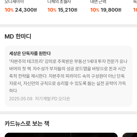
오디세이아
니체의 초월자
내면 근력
독
10
24,300
10
15,210
10
19,800
1
%
%
%
원
원
원
MD 한마디
세상은 단독자를 원한다
‘자본주의 테크트리‘ 강의로 주목받은 부동산 1세대 투자 전문가 유나
바머의 첫 책. 자수성가 부자들의 성공 로드맵을 바탕으로 돈과 시간
축적 전략을 제시한다. 자본주의 피라미드 속의 구성원이 아닌 단독
자로서, 자신만의 규칙으로 승리할 수 있도록 돕는 실전 공략이 가득
하다.
2025.05.09.
자기계발 PD 오다은
카드뉴스로 보는 책