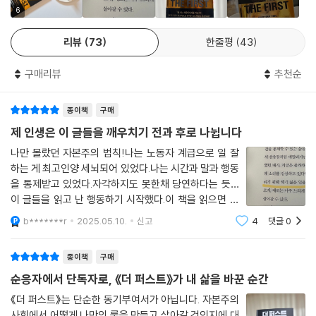
6
인 노후를 대비하는 건 옛말이 되었다. 계획에 없던 퇴사 후 준비 없이 투자
나 사업을 시도했다가 회복 불능의 경제적 손실을 입는 사례도 비일비재하
리뷰
73
한줄평
43
다. 유나바머는 강의에서, 우린 모두 사업할 운명을 타고났다는 걸 받아들
이라고 수없이 강조했고, 수강생들은 그의 가르침에 따라 자기만의 자본
구매리뷰
추천순
게임을 시작했다.
종이책
구매
열심히 일해도 부와 성공에서 계속 멀어진다면, 그건 다른 사람의 자본 게
제 인생은 이 글들을 깨우치기 전과 후로 나뉩니다
임을 돕는 데만 성실했기 때문이다. 저자는 평범한 재능, 자산, 환경의 사람
들이 자기만의 자본 게임을 시작하는 법을 체계적으로 안내하며, 시장의
나만 몰랐던 자본주의 법칙!나는 노동자 계급으로 일 잘
위기에도 흔들리지 않는 부의 원칙을 빠짐없이 짚어준다.
하는 게 최고인양 세뇌되어 있었다.나는 시간과 말과 행동
을 통제받고 있었다.자각하지도 못한채 당연하다는 듯…
이 글들을 읽고 난 행동하기 시작했다.이 책을 읽으면 현
▶ ‘소비적 삶’에서 ‘생산적 삶’으로 전환하는 커리어 리빌딩 플랜
실의 중요한 것과 중요치 않는 것을구분할 수 있게 되고나
▶ 현재의 직장을 나만의 사업 루트로 연결하는 실전 인사이트
b*******r
2025.05.10.
신고
4
댓글
0
에게 집중할 수 있게 된다그리고 어떤 행동에 집중해야하
▶ 자본주의를 내 편으로 만드는 승률 99% 레버리지 활용법
는지 알게 된다.부디 나의 자녀가 세상의 본
▶ 경력과 경험을 독자적인 브랜드로 융합하는 ‘1의 게임’ 공식
종이책
구매
▶ 미래의 시간을 앞당겨 버는 자생소득 시스템 구축 가이드
순응자에서 단독자로, 《더 퍼스트》가 내 삶을 바꾼 순간
▶ 사업과 부동산을 함께 키우는 자산 포트폴리오 전략
《더 퍼스트》는 단순한 동기부여서가 아닙니다. 자본주의
사회에서 어떻게 나만의 룰을 만들고 살아갈 것인지에 대