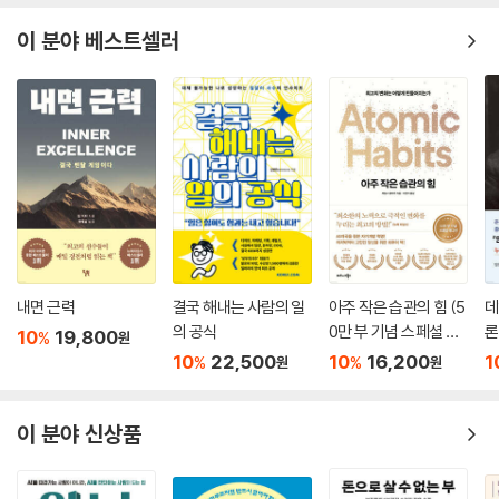
이 분야 베스트셀러
내면 근력
결국 해내는 사람의 일
아주 작은 습관의 힘 (5
데
의 공식
0만 부 기념 스페셜 에
론
10
19,800
%
원
디션)
무
10
22,500
10
16,200
1
%
%
원
원
이 분야 신상품