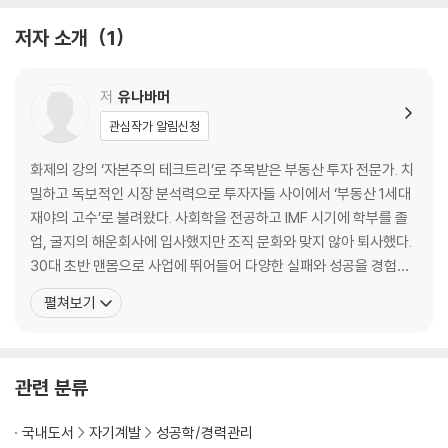
시간의 틀을 깨라
저자 소개
1
2단계_MAKING MONEY: 소득의 단위를 바꿔라
저
유나바머
용의 꼬리냐, 뱀의 머리냐
관심작가 알림신청
닫힌 소득이 아닌 열린 소득을 추구하라
자본주의는 제로섬 게임이 아니다
화제의 강의 ‘자본주의 테크트리’로 주목받은 부동산 투자 전문가. 치
일, 내가 보는 만큼이 세상의 전부다
밀하고 독보적인 시장 분석력으로 투자자들 사이에서 ‘부동산 1세대
호랑이가 되려면 호랑이굴로 들어가야 한다
재야의 고수’로 불려왔다. 사회학을 전공하고 IMF 시기에 학부를 졸
줄을 서는 사람이 아닌 줄을 세우는 사람이 돼라
업, 굴지의 해운회사에 입사했지만 조직 문화와 맞지 않아 퇴사했다.
나를 드러내는 것을 망설이지 마라
30대 초반 맨몸으로 사업에 뛰어들어 다양한 실패와 성공을 경험했
일의 본질을 아는 사람이 성공한다
고, 이 과정에서 부동산 투자에 눈떴다. 이후 블로그 ‘시간으로부터의
펼쳐보기
몰입의 나비효과
자유’에서 부동산 시장 동향, 잃지 않는 투자법 등 시장경제에 관한 자
일단 내 발아래부터 파라
기만의 분석 내용을 가감 없이 공유하며 투자자들의 폭발적인 호응을
당신의 경험에서 최고의 사업이 시작된다
얻었다. 구독자의 빗발치는 상담 요청에 비원아
지금 하는 일과 좋아하는 일을 연결하라
관련 분류
작게 시작하는 법
겸업 금지라는 덫
국내도서
자기계발
성공학/경력관리