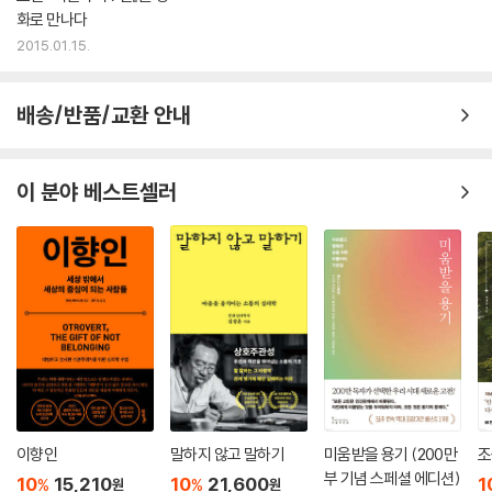
화로 만나다
2015.01.15.
배송/반품/교환 안내
이 분야 베스트셀러
이향인
말하지 않고 말하기
미움받을 용기 (200만
조
부 기념 스페셜 에디션)
10
15,210
10
21,600
1
%
%
원
원