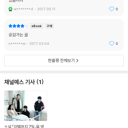
있습니다
w*******4
2017.05.11.
0
eBook
구매
공감가는 글
n******w
2017.03.04.
0
한줄평 전체보기
채널예스 기사
1
소설 『이별까지 7일』을 영