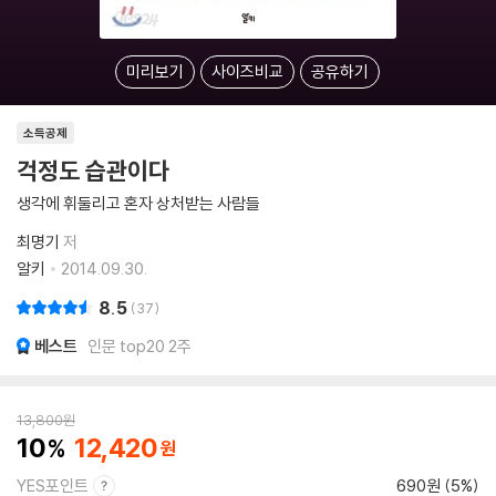
미리보기
사이즈비교
공유하기
소득공제
걱정도 습관이다
생각에 휘둘리고 혼자 상처받는 사람들
최명기
저
알키
2014.09.30.
8.5
37
베스트
인문 top20 2주
13,800
원
10
12,420
YES포인트
690원 (5%)