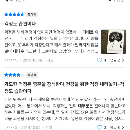
이 책의 저자 최명기는 ‘마음 경영 전문의’로 불린다. 그도 그럴 것이 그는
가 원하는 것’이라고 느끼더라도 무의식 차원에서는 자꾸만 거부감이 느껴
정신과 의사로서는 이례적으로 미국에서 경영학을 공부하여 MBA까지 취
부록_ 나를 위한 걱정 관리자, ‘감정 일지’ 쓰기
진다면
종이책
득했다. 마음이라고 하는 추상적인 대상을 좀 더 과학적이고 체계적으로
재미있게도, 사람은 이런 경우 전혀 의도치 않게 게으름을 피우게 된다. 늦
분석해보고자 하는 바람에서였다. 그래서인지 그가 마음 문제로 고생하는
걱정도 습관이다
참고 문헌
잠을 자거나 자꾸 깜빡하고 잊어먹는 식이다. 지난 일주일이 너무 피곤해
사람들에게 다가가는 방법은 여느 의사들과 다소 차이가 있다.
걱정을 해서 걱정이 없어지면 걱정이 없겠네. - 티베트 속
서 이번 주말에는 집에서 쉬고 싶은 남자가 있다. 그런데 여자친구가 주말
병의 증상에 집중하면서 그에 맞춰 약을 처방하는 여느 의사들과 달리, 그
담 - 우리가 걱정하는 일의 대부분은 일어나지 않을
에 놀이공원에 가자고 조른다. 자기도 놀이공원에 가서 놀고 싶다고 얘기
는 기업이 시스템을 바꿔 혁신을 달성하듯 사람 역시 마음과 정신의 결을
일이고, 또 우리가 걱정한다고 해서 결과가 달라지지 않을
하며 흔쾌히 그러자고 했지만, 막상 당일이 되자 늦잠을 자고 약속을 까맣
바꿔 증상을 치유해야 한다고 생각한다. 또한 이러한 과정을 통해 마음의
일이 대다수라고 한다. 그런데도 끊임없이 우리가 걱정하
게 잊어버렸다. 여자친구는 어떻게 그럴 수 있느냐고 혀를 차고 남자도 자
성장을 이룬 사람들은 폭주하는 걱정을 스스로 잘 통제하고, 감정을 본인
는 이유는 무엇일까. 적당한 걱정은 불확실한 미래로 인한
k*****u
2014.10.09.
신고
4
댓글
2
기가 왜 그랬는지 모르겠다고 답답해하지만, 글쎄. 집에서 쉬고 싶은 남자
두려움을 예방할 수 있게 하고, 또 대비할 수 있는 여유를
에게 유리한 방향으로 관리해나갈 수 있다고 주장한다.
의 무의식이 그런 결과를 만들어낸 것은 아닐까 2단계_ 일상 속의 작은 노
주지
그의 제안들은 다른 심리서들에 비해 퍽 현실적이다. 예를 들어, 누군가 나
종이책
력/pp.131-132
에게 언짢은 기색을 비칠 때는 ‘저 사람이 대체 내게 왜 그러는 거지? 내가
과도한 걱정은 영혼을 잠식한다,건강을 위한 걱정 내려놓기-걱
말을 잘못한 건가?’ 하고 걱정에 휩싸일 것이 아니라, 그냥 ‘나를 싫어하고
걱정쟁이들은 자신의 약점을 한참 노출하다 보면 왠지 스스로가 비참한 듯
정도 습관이다
미워해서’라고 심플하게 생각하고 나도 기분 나쁘다는 뜻을 분명히 전하라
한 기분에 휩싸인다. 자존심도 상한다. 그래서 슬며시 “너는 요새 어때” 하
는 식이다. 이 룰은 심지어 부모-자식 간에도 적용된다. 아이를 아무리 사
'걱정도 습관이다'는 제목을 보면서 이내 '걱정도 팔자'라는 우리 속담이 떠
고 화제를 상대에게로 돌린다. 착하고 배려심 깊은 상대는 왠지 고민 많은
올랐다. 어느 통계에서 보니, 걱정하는 일의 대부분은 일어나지 않는다고
랑하는 부모라도, 아이가 말썽을 부려 혼내는 그 순간만큼은 아이가 미울
사람 앞에서 “나는 완전 잘 지내지”라고 신나게 대답하기가 미안하다. 그
하는 자료를 본 기억이 있는데, 즉 일어나지도 않은 일을 사서 걱정하느라
수밖에 없기 때문이란다.
렇다고 구구절절 내 고민을 털어놓는 것도 해선 안 될 일 같다. 그래서 “그
마음 고생을 사서하는 셈이다. 거기에다 유난히 걱정이 많은 사람, 심지어
자꾸 최악의 상황을 상상하며 괴로움에서 벗어나지 못하는 ‘재앙화’ 경향
저 그렇지 뭐”라든가 “별로 재미가 없어”라고 애매하게 대답한다.
걱정이 취미처럼 보이는 사람도 분명히 있다. 걱정하는 것도 어떻게 보
의 사람들에게는 타인의 불행에서 위안을 받으라고 말한다. 그러면서 이것
e****0
2014.10.09.
신고
3
댓글
8