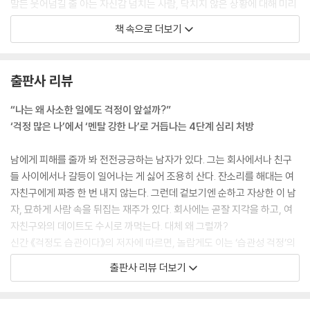
… 가끔은 나쁜 사람이 되어도 괜찮다
말든 웃어넘길 줄 아는 자신감 넘치는 사람, 닥치지 않은 상황에 대해 미리
나쁜 짓 좀 한다고 큰일 나지 않는다 | “미안해”를 버리고 가면을 써야 할
넘겨짚지도, 고민하지도 않는 여유 있는 사람이 늘 부러웠다면 이 책을 통
책 속으로 더보기
때
해 당신도 그렇게 변화할 수 있다는 희망을 갖게 되길 바란다. 건투를 빈다.
들어가는 글/pp.13-14
… 걱정쟁이와의 지독한 관계를 끊자
출판사 리뷰
타고난 걱정쟁이들은 불안을 전염시킨다 | 꼭 피해야 할 위험한 통제광들
그런데 걱정 많은 사람들에게서 공통적으로 볼 수 있는 사고방식이 있다.
바로 항상 최악의 상황을 상상하고 걱정하는 것이다. 이를 두고 ‘재앙화’라
“나는 왜 사소한 일에도 걱정이 앞설까?”
… 이제 슬슬 바퀴를 굴릴 때
고 표현한다.
‘걱정 많은 나’에서 ‘멘탈 강한 나’로 거듭나는 4단계 심리 처방
우유부단한 사람에게는 걱정도 습관이다 | 인생의 모멘텀 효과를 기억하
우리나라의 경우 아이에 대한 엄마의 사고방식에서 이런 재앙화가 많이 발
라
견된다. 남들은 눈치 못 챌 만큼 아이가 미세하게 움직인 것을 가지고 엄마
남에게 피해를 줄까 봐 전전긍긍하는 남자가 있다. 그는 회사에서나 친구
는 틱 장애(의지와 무관하게 몸의 일부가 불규칙적으로 빠르게 움직이는
들 사이에서나 갈등이 일어나는 게 싫어 조용히 산다. 잔소리를 해대는 여
4단계_ 더 단단한 나를 향해 한 걸음
증상)가 아닌가 걱정한다. 생각은 꼬리에 꼬리를 물어 ‘나중에 아이가 학교
자친구에게 짜증 한 번 내지 않는다. 그런데 겉보기엔 순하고 자상한 이 남
“내 마음을 지키는 멘탈 강한 사람이 되려면?”
에 가면 친구들에게 놀림을 받진 않을까 그러다 따돌림을 당하는 건 아닐
자, 묘하게 사람 속을 뒤집는 재주가 있다. 회사에는 곧잘 지각을 하고, 여
까’까지 이어진다. 그런가 하면 친구들과 잘 놀지 못하는 서너 살 아이를 보
자친구와의 데이트도 수시로 까먹는다. 대체 왜 그럴까?
… 나 자신에게 건네는 작은 선물
며 ‘혹시 우리 아이가 사회성이 떨어지는 건 아닐까’ 하고 고민하기도 한다.
신간 《걱정도 습관이다》의 저자에 따르면, 놀랍게도 이는 ‘습관성 걱정’의
자신에게 관심을 갖는 것의 의미 | 용기 있는 작은 발걸음을 기념하며
억지로 다른 아이들과 어울리라고 다그치기도 하지만, 마음대로 안 되는
수많은 폐해 중 하나다. 남을 실망시킬까 봐 걱정이 많은 이 남자는 본인이
출판사 리뷰 더보기
아이 때문에 답답해진다. 나중에 학교에 가서도 혼자서 다니면 어쩌나 불
하기 싫은 일도 남이 원하면 억지로 하려고 든다. 하지만 무의식중에 자아
… 두려움을 이겨내는 강한 멘탈
안해진다. 그러다 성인이 되면 대인관계가 나빠 피해를 볼까 두렵다. 정말
가 고개를 빳빳이 쳐들면서 결국 늦잠을 자거나 약속을 까맣게 잊어버리는
승리에 대한 갈망보다 중요한 것 | 걱정을 이기는 강한 멘탈로 거듭나려면
이런 걱정은 끊이질 않는다. 1단계_ 나란 사람 이해하기/pp.58-59
식으로 남의 뒤통수를 치고 만다는 것이다.