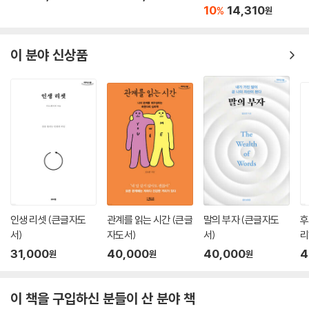
10
14,310
%
원
이 분야 신상품
인생 리셋 (큰글자도
관계를 읽는 시간 (큰글
말의 부자 (큰글자도
후
서)
자도서)
서)
리
31,000
40,000
40,000
4
원
원
원
이 책을 구입하신 분들이 산 분야 책