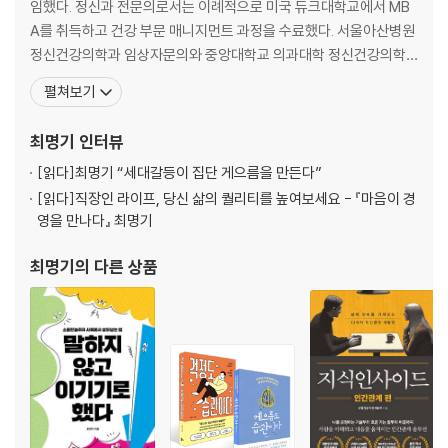
임했다. 정신과 전문의로서는 이례적으로 미국 듀크대학교에서 MB
… 특별한 이유 없이 종종 불안한 사람
A를 취득하고 건강 부문 매니지먼트 과정을 수료했다. 서울아산병원
자꾸 최악의 상황을 상상하게 돼요 | 상황의 이유를 찾아보는 귀인 이론 |
정신건강의학과 임상자문의와 중앙대학교 의과대학 정신건강의학
불운을 부검하고 걱정을 해부하자
교실 외래교수며, 현재 최명기정신건강의학과 원장과 청담하버드심
펼쳐보기
리센터 연구소장으로 활동하고 있다. 언제나 대중에게 적극적으로 정
… 자꾸 남의 눈치를 보게 되는 사람
신 건강에 대한 이야기를 전하고자 하며, MBC 〈나 혼자 산다〉, SBS
최명기
인터뷰
심하게 눈치 보는 사람들의 비밀 | 다 무시하고 그냥 눈을 감아야 할 때
〈그것이 알고 싶다〉〈동상이몽 2〉 등 다양한 방송 프로그램에 출연해
[읽다]
최명기 “세대갈등이 집단 게으름을 만든다”
… 자신감이 부족하고 쉽게 위축되는 사람
[읽다]
직장인 라이프, 당신 삶의 퀄리티를 높여보세요 - 『마음이 경
자신감이 없으면 민감해진다 | 자신감을 키우는 네 가지 방법
영을 만나다』 최명기
최명기
의 다른 상품
… 욕망을 잘 절제하지 못하는 사람
괜찮다, 인정하고 공표하라 | 공표하기 전에 적절한 대상부터 찾자 | 중요
한 것은 포기하지 않는 마음
2단계_ 일상 속의 작은 노력
“내 머릿속 근심 걱정, 무엇으로 쫓아낼까?”
… 걱정을 키우는 악순환을 끊어라