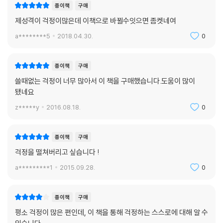
종이책
구매
“미리 하는 걱정의 99퍼센트는 실제 일어나지 않을 것”이란 말조차 전혀
제성격이 걱정이많은데 이책으로 바뀔수잇으면 좀켓네여
위로가 되지 않는 당신에게 이 책은 따뜻하면서도 냉철한 처방전을 건넨
a********5
2018.04.30.
0
다. 남이 뭐라고 하든 말든 웃어넘길 줄 아는 자신감 넘치는 사람, 닥치지
않은 상황에 대해 미리 넘겨짚지도 고민하지도 않는 여유 있는 사람이 늘
부러웠다면, 이 책을 통해 당신도 그렇게 변화할 수 있다는 희망을 가지게
종이책
구매
될 것이다.
쓸때없는 걱정이 너무 많아서 이 책을 구매했습니다.도움이 많이
됐네요
z*****y
2016.08.18.
0
종이책
구매
걱정을 떨쳐버리고 싶습니다 !
a*********1
2015.09.28.
0
종이책
구매
평소 걱정이 많은 편인데, 이 책을 통해 걱정하는 스스로에 대해 알 수