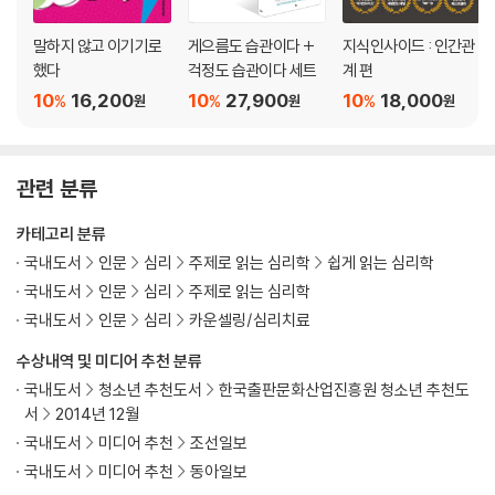
저와 한번 내기를 해보시겠습니까? | 근심의 꼬리를 자르는 조금 비겁한
방법
말하지 않고 이기기로
게으름도 습관이다 +
지식인사이드 : 인간관
했다
걱정도 습관이다 세트
계 편
… 내 감정의 주인이 되는 감정 일지를 쓰자
10
16,200
10
27,900
10
18,000
%
%
%
원
원
원
감정 일지 쓰기 Part1 감정에 점수 매기기 | 감정 일지 쓰기 Part2 생각의
오류 찾아내기 | 감정 일지 쓰기 Part3 달라진 감정 상태 확인하기
관련 분류
… 비밀을 없애거나, 토로할 구멍을 뚫거나
불안한 걸 알면서도 우리가 비밀을 만드는 이유 | 누구에게, 어떻게 털어놓
카테고리 분류
을까
국내도서
인문
심리
주제로 읽는 심리학
쉽게 읽는 심리학
국내도서
인문
심리
주제로 읽는 심리학
… 나는 나, 너는 너의 영역 지키기
국내도서
인문
심리
카운셀링/심리치료
당신의 자아 경계선은 어떤 모양인가 | 더 선명하고 유연한 자아 경계선을
위하여
수상내역 및 미디어 추천 분류
국내도서
청소년 추천도서
한국출판문화산업진흥원 청소년 추천도
… 습관화된 걱정이라도 관리할 수 있다
서
2014년 12월
지긋지긋한 걱정거리는 사라지는 법이 없다 | 하루 10분, 생각 집중 시간
국내도서
미디어 추천
조선일보
갖기
국내도서
미디어 추천
동아일보