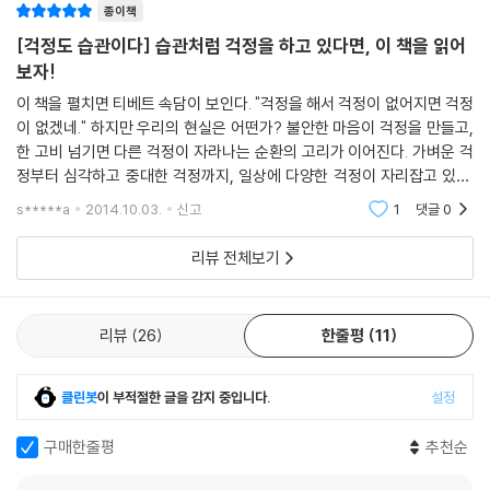
종이책
점점 힘이 빠지고 만남 자체도 거북하게 느껴진다. 그렇게 이 친구를 자연
과, 걱정 집중 시간 및 생각 집중 시간을 번갈아 정해놓음으로써 걱정을 관
스럽게 피하게 된다. 살면서 이런 일이 어디 한두 번일까
[걱정도 습관이다] 습관처럼 걱정을 하고 있다면, 이 책을 읽어
리하는 방법 등이 소개된다. 무엇보다 걱정을 완전히 없애기보다는 일상
처지가 달라지면서 마음까지 변화하게 되면 새로운 상황에 맞는 새로운 친
보자!
속의 작은 노력들을 통해 걱정을 조금씩 줄이려는 시도가 중요하다는 사실
구가 필요하다. 물론 오래된 친구가 변화한 내 마음을 잘 이해하고 그에 맞
을 일깨워준다.
이 책을 펼치면 티베트 속담이 보인다. "걱정을 해서 걱정이 없어지면 걱정
춰 새로운 관계 설정을 하는 데 동의해준다면(“그래, 이제 술은 다른 놈이
이 없겠네." 하지만 우리의 현실은 어떤가? 불안한 마음이 걱정을 만들고,
3단계는 ‘마침내 결단 그리고 결정’이다. 어떤 걱정에도 괴로워하지 않는
랑 마실게. 아님 나도 같이 술을 끊지 뭐” “이제부터 회사 욕은 안 할 테니
한 고비 넘기면 다른 걱정이 자라나는 순환의 고리가 이어진다. 가벼운 걱
강한 멘탈을 갖고자 한다면 지금부터 펼쳐질 내용에 더욱 집중할 필요가
까 염려하지 마 ”) 가장 좋을 것이다. 하지만 살다 보면 오래된 친구들만으
정부터 심각하고 중대한 걱정까지, 일상에 다양한 걱정이 자리잡고 있다.
있다. 이 단계는 “어떻게 해야 내 마음이 더 이상 흔들리지 않을까?”라는
로 채워지지 않는 부분이 생기게 마련이다. 그 부분을 채워줄 수 있는 새로
문제라고 생각하며 바라보면 이 세상에 문제 아닌 것이 없고, 걱정스러운
물음에 답을 찾는 과정이다. 특히 나를 둘러싼 환경을 어떻게 바꿔나갈지,
s*****a
2014.10.03.
신고
1
댓글
0
시선으로
운 동반자들을 인생의 국면, 국면을 맞을 때마다 만드는 것이 무엇보다 중
누구를 가까이하고 누구를 멀리해야 할지 등에 관한 힌트가 제공된다.
요하다. 특히나 새로운 국면마다 한 뼘씩이라도 성장하고 싶은 사람들에게
리뷰 전체보기
4단계는 ‘더 단단한 나를 향해 한 걸음’이다. 마음의 지속적인 성장을 이루
는 이런 노력이 필수적이다.
기 위한 단계로, 여기서는 생애 주기별로 인생 목표를 세우는 법이라든가
---4단계_ 더 단단한 나를 향해 한 걸음/pp.241-242
무의식적인 성장을 이루는 법 등을 소개한다. 걱정을 덜하게 되고 끓어오
리뷰
26
한줄평
11
르는 감정을 순식간에 잘 가라앉히는 것도 대단히 중요하지만, 그보다 중
요한 것은 외부적인 상황에 영향받지 않고 나를 지켜갈 수 있는 강한 정신
력이다. 저자가 제시하는 3단계, 4단계는 바로 이런 체질적인 변화를 만들
클린봇
이 부적절한 글을 감지 중입니다.
설정
어내기 위한 것으로, 이를 위해서는 평
생에 걸쳐 꾸준히 내적 성장을 일구어가겠다는 개인의 강한 의지가 매우
구매한줄평
추천순
중요하다.