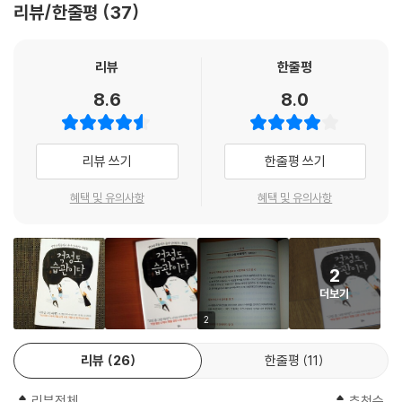
리뷰/한줄평
37
습관적으로 걱정을 많이 하는 사람들의 증상은 이뿐만이 아니다.
… 당위성의 함정에 빠지지 말자
사실 남의 불행에서 위안을 받는다는 것은 참 잔인하고 좀 비겁한 일이다.
‘반드시’라는 말을 머리에서 지워라 | 자기 자신에게 조금만 관대해질 수 없
하지만 이것은 어쩌면 굉장히 자연스러운, 인간의 슬픈 본성이기도 하다.
ㆍ 남의 눈치를 많이 본다.
리뷰
한줄평
을까
친구에게 고민을 털어놨을 때 친구가 나보다 더한 일을 겪고 있다고 말하
ㆍ 실수를 할까 봐 두려워한다.
8.6
8.0
면 우리는 왠지 ‘이 세상에서 나 혼자만 불행한 건 아니구나’ 하는 생각을
ㆍ 주변 사람들로부터 예민하게 군다는 말을 곧잘 듣는다.
… 보통과 모자람은 동의어가 아니다
무심코 하게 된다. 어디 그뿐인가. 봉사 활동을 다녀온 후에나 TV에서 불
ㆍ 스스로 정신력이 약하다고 생각하고, 수시로 피곤함을 느낀다.
우리가 ‘모 아니면 도’를 믿게 된 이유 | 평범함, 그 안의 다름만으로 충분하
우이웃 돕기 방송을 본 다음에는 ‘저렇게 힘들게 사는 사람들도 있는데, 나
ㆍ 나를 곤란하게 만드는 상황이나 사람은 회피하려 든다.
다
리뷰 쓰기
한줄평 쓰기
는 행복한 거였어’라고 자연스럽게 스스로를 위안하곤 한다.
나는 이것이 도덕적으로 올바른 방법이라고 말하지는 않겠다. 하지만 정말
《걱정도 습관이다》는 이처럼 걱정이야말로 평범한 우리들의 정신을 갉아
혜택 및 유의사항
혜택 및 유의사항
… 진정한 마음의 동반자가 필요하다
마음이 괴롭고 고민의 꼬리를 자를 방도가 당최 보이지 않는 사람에게는
먹는 지긋지긋한 주범이라는 사실, 끊어질 듯 끊어질 듯 절대 끊어지지 않
대화 상대가 있다는 것은 그야말로 축복 | 어떤 사람을 곁에 둘 것인가
남의 불행을 통해 위로를 받고 살아갈 에너지를 얻는 것도 결코 나쁘지 않
는 걱정의 슬픈 본질에 대해 이야기한다. 동시에 우리가 습관성 걱정에서
은 임시방편이라고 생각한다. 어쨌든 살 사람은 살아야 하지 않은가. 2단계
당최 빠져나오지 못하는 이유에 대해서도 설명한다. 무엇보다 머릿속을 꽉
… 생애 주기별 인생 목표 세우기
_ 일상 속의 작은 노력/p.105
2
채운 복잡한 걱정을 깨끗이 헹궈내고 강한 정신력의 소유자로 재탄생하기
좋은 엄마의 조건은 달라지는 법 | 마음의 성장은 어떻게 이루어지는가
더보기
위한 지침을 생생한 사례와 함께 명확히 짚어주고 있다.
정말 문제는 자아 경계선이 너무 얇은 사람들이다. 이들은 쉽게 흔들리고
2
… 인간은 무의식적으로 성장한다
남을 늘 의식하고 있으며 갈등 자체를 두려워한다. 그래서 웬만하면 상대
"자꾸 최악의 상황을 상상하게 될 때”
누구에게나 찾아오는 무의식적 성장의 기회 | 자기의 축과 자아의 축이 가
에게 자신을 맞추려고 하다 스트레스를 받는다. 남을 실망시킬까 봐 항상
리뷰
26
한줄평
11
MBA 출신 정신과 의사의 현실적인 걱정 관리법
까워지도록
걱정이어서 자신이 하고 싶은 일을 하기보다는 남이 원하는 일을 하려고
한다. (…) 하지만 무의식마저 속일 수 있을까 의식 차원에서는 ‘이것이 내
리뷰전체
추천순