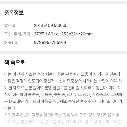
… 어쨌든 상황을 바꾸긴 해야 한다
품목정보
그럼에도 불구하고 상황을 바꾸지 못하는 이유 | 내게 닥친 위기의 원인부
터 찾아라 | 결코 물러나지 않는 데서 시작하라
발행일
2014년 09월 30일
3단계_ 마침내 결단 그리고 결정
쪽수, 무게, 크기
272쪽 | 494g | 153*224*20mm
“어떻게 해야 내 마음이 더는 흔들리지 않을까?”
ISBN13
9788952755919
… 끊임없는 확인하기는 이제 그만
확인하고 싶다 = 걱정을 사서 한다 | 문제를 만드는 뿌리 감정을 찾아내자
책 속으로
… 최고의 선택은 못 해도 최선의 선택은 가능하다
나는 이 책이 사소한 걱정 때문에 힘든 분들에게 도움이 될 거라고 믿는다.
상대가 바뀔 거라는 기대를 접어라 | 신경 끄고 내가 할 수 있는 행동을 하
수많은 걱정에 압도되어 정신적ㆍ신체적 증상이 나타나는 바람에 어찌 해
자
야 할지 모르는 분들께도 분명 탈출구를 알려줄 것이라고 믿는다. 이미 걱
정이 심각하여 불면증, 우울증, 불안증, 스트레스 장애, 신경증으로 고생하
… 나를 둘러싼 환경부터 바꿔라
는 분들께도 약과 함께 마음을 치유해줄 중요한 보조수단이 되어줄 것이라
문제가 생길 만한 상황 자체를 차단하라 | 감정노동자들에게는 매뉴얼이
믿는다.
필요하다
하지만 무엇보다 걱정을 끊어버리는 것을 넘어 좀 더 강한 정신력을 키우
고자 하는 분들에게 가장 큰 도움이 될 것이라 생각한다. 남이 뭐라고 하든