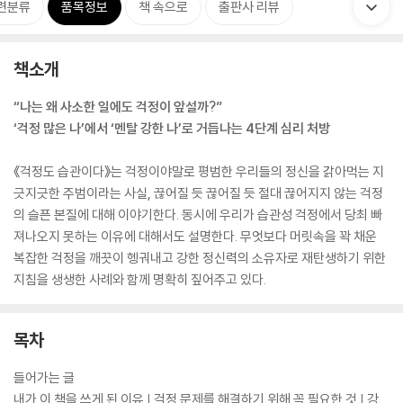
련분류
품목정보
책 속으로
출판사 리뷰
책소개
“나는 왜 사소한 일에도 걱정이 앞설까?”
‘걱정 많은 나’에서 ‘멘탈 강한 나’로 거듭나는 4단계 심리 처방
《걱정도 습관이다》는 걱정이야말로 평범한 우리들의 정신을 갉아먹는 지
긋지긋한 주범이라는 사실, 끊어질 듯 끊어질 듯 절대 끊어지지 않는 걱정
의 슬픈 본질에 대해 이야기한다. 동시에 우리가 습관성 걱정에서 당최 빠
져나오지 못하는 이유에 대해서도 설명한다. 무엇보다 머릿속을 꽉 채운
복잡한 걱정을 깨끗이 헹궈내고 강한 정신력의 소유자로 재탄생하기 위한
지침을 생생한 사례와 함께 명확히 짚어주고 있다.
목차
들어가는 글
내가 이 책을 쓰게 된 이유 | 걱정 문제를 해결하기 위해 꼭 필요한 것 | 강