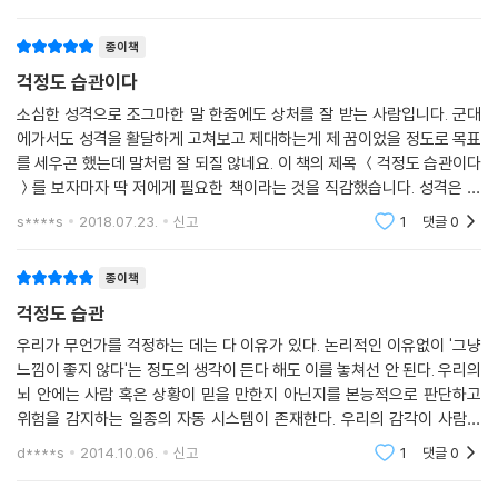
면 성격이고,
이 말을 들은 걱정쟁이들은 드디어 무언가 냄새를 맡았다는 듯이 하나하나
이 ‘근심의 꼬리를 자르는 조금 비겁한 방법’이며 ‘도덕적으로 올바른 방법
상대의 사생활을 캐묻기 시작한다. 이성친구 혹은 배우자와의 관계가 가장
이라고 말하지는 않겠’지만, 당장 마음이 너무나 괴로운 사람들에게는 ‘결
종이책
먼저 도마 위에 오른다. 그게 아니면 취직 문제나 승진 문제, 자녀 문제가
코 나쁘지 않은 임시방편’이라고 주장한다. 그러면서 자신은 머리가 너무
걱정도 습관이다
등장한다. 어쩌다 그중 한두 가지에 작은 문제가 있어 약간 힘든 기색을 내
아플 때면 묘지를 찾아가 걱정의 무게를 덜어낸다고도 고백한다.
비치기라도 할라치면 걱정쟁이는 나보다 더욱 과장된 감정을 표현하며 나
소심한 성격으로 조그마한 말 한줌에도 상처를 잘 받는 사람입니다. 군대
에가서도 성격을 활달하게 고쳐보고 제대하는게 제 꿈이었을 정도로 목표
를 ‘걱정해준다.’ 이런 친구와 이야기를 하고 하면 기분이 몹시 안 좋아진
“남의 말보다 나의 이야기에 귀를 기울이게 되었다”
를 세우곤 했는데 말처럼 잘 되질 않네요. 이 책의 제목 ＜걱정도 습관이다
다. 친구의 부정적인 기운이 온몸에 독약처럼 퍼져 기운이 쭉 빠지는 것처
평생 걱정에 휘둘리지 않는 마음 성장의 심리학
＞를 보자마자 딱 저에게 필요한 책이라는 것을 직감했습니다. 성격은 못
럼 느껴지기도 한다. 그간 괜찮다고 여겼던 나의 온갖 관계들도 문제투성
고치더라도 대처하는 방법을 꼭 알고싶은 마음에 이렇게 책을 읽어 내려가
이처럼 여겨진다. 힘들지만 나름대로 잘 참으며 살아왔는데, 친구의 부추
s****s
2018.07.23.
신고
1
댓글
0
저자는 진정한 마음 성장을 이뤄내 걱정에서 벗어나기 위한 방법으로 4단
기 시작했습니다.
김에 스트레스 지수가 폭발 직전까지 올라가기도 한다.
계 과정을 제시한다.
자아 경계선이 흐릿한 사람일수록 걱정쟁이들을 반드시 피해야 한다. 걱정
종이책
먼저 1단계는 ‘나란 사람 이해하기’다. 여기에서는 당최 부탁을 거절하지
쟁이들 옆에 있으면 결국 나쁜 생각만 많아지고, 불안만 가중될 뿐이다. 3
못하는 사람, 사소한 일에도 겁먹고 고민하는 사람, 자꾸 남의 눈치를 보게
걱정도 습관
단계_ 마침내 결단 그리고 결정/pp.191-192
되는 사람 등 걱정 많은 이들의 다양한 유형과 특성이 소개된다. 이를 위해
우리가 무언가를 걱정하는 데는 다 이유가 있다. 논리적인 이유없이 '그냥
관련 사례를 자세히 담아 자신이 가진 문제와 성격, 행동의 특성과 비교해
느낌이 좋지 않다'는 정도의 생각이 든다 해도 이를 놓쳐선 안 된다. 우리의
술을 너무 많이 마시는 내가 건강에 이상을 느껴 술자리를 줄이기로 결심
볼 수 있게 구성했다. 나아가 내가 어떤 사람인지 알았으면 그 부분을 인정
뇌 안에는 사람 혹은 상황이 믿을 만한지 아닌지를 본능적으로 판단하고
한다. 술을 끊으려면 오랜 세월을 함께해온 술친구부터 끊어야 한다. 같은
하고 받아들이는 것까지가 이 단계에서 이루어져야 하는 일이다.
위험을 감지하는 일종의 자동 시스템이 존재한다. 우리의 감각이 사람의
회사에서 오랫동안 우정을 나눠온 친구가 상사와의 문제로 회사를 그만뒀
2단계는 ‘일상 속의 작은 노력’이다. 나의 어떤 면이 걱정을 만들어내는지
인상을 살피고 현장의 분위기를 파악한 후 경고 신호를 울리는 것이다.종
d****s
2014.10.06.
신고
1
댓글
0
다. 이후 그 친구와 만날 때면 매일 내가 다니는 회사와 나와 잘 지내는 상
종 하는 말이,
알았으면 이제는 “내 머릿속 근심 걱정, 무엇으로 쫓아낼까?”를 고민해야
사를 무자비하게 욕한다. 처음 한두 번은 들어줬지만 만날 때마다 그러니,
한다. 이를 위해 들쭉날쭉한 감정을 온전히 붙잡기 위한 감정 일지 쓰는 법