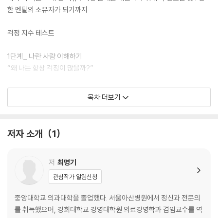
한 멘탈의 소유자가 되기까지
걱정 지수 테스트
1단계_ 나란 사람 이해하기
“왜 나는 항상 걱정이 많을까?”
… 당최 부탁을 거절하지 못하는 사람
목차 더보기
거절하지 못해 괴로운 사람들 | 이럴 때는 무조건 거절하자 | 우아하고 기
분 좋게 거절하는 법
저자 소개
1
… 사소한 일에도 겁먹고 고민하는 사람
두려움을 숨기면 걱정은 눈덩이가 된다 | 필요한 것은 나를 구하는 작은 용
기
저
최명기
관심작가 알림신청
… 콤플렉스 때문에 종종 예민해지는 사람
열등감이 깊으면 근심도 커진다 | 끈질긴 콤플렉스와 결별하기 위하여 | 고
중앙대학교 의과대학을 졸업했다. 서울아산병원에서 정신과 전문의
통스러운 감정을 꽁꽁 걸어잠그다
를 취득했으며, 경희대학교 경영대학원 의료경영학과 겸임교수를 역