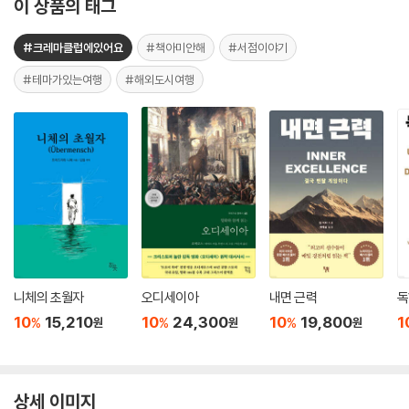
이 상품의 태그
#크레마클럽에있어요
#책아미안해
#서점이야기
#테마가있는여행
#해외도시여행
니체의 초월자
오디세이아
내면 근력
독
10
15,210
10
24,300
10
19,800
1
%
%
%
원
원
원
상세 이미지