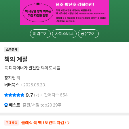
미리보기
사이즈비교
공유하기
소득공제
책의 계절
북 디자이너가 발견한 책의 도시들
정지현
저
버터북스
2025.06.23.
9.7
판매지수
654
7
베스트
출판/서점 top20 29주
클래식 북 백 (포인트 차감)
구매혜택