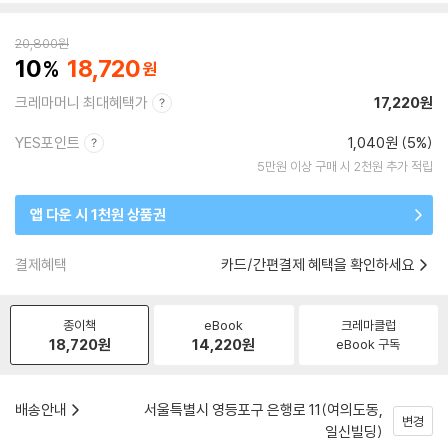
20,800
원
10
18,720
크레마머니 최대혜택가
17,220원
YES포인트
1,040원 (5%)
5만원 이상 구매 시 2천원 추가 적립
앱 다운 시 1천원 상품권
결제혜택
카드/간편결제 혜택을 확인하세요
종이책
eBook
크레마클럽
18,720
원
14,220
원
eBook 구독
배송안내
서울특별시 영등포구 은행로 11(여의도동,
변경
일신빌딩)