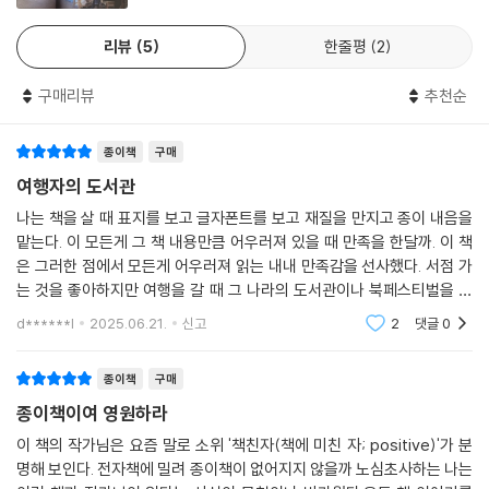
리뷰
5
한줄평
2
구매리뷰
추천순
종이책
구매
여행자의 도서관
나는 책을 살 때 표지를 보고 글자폰트를 보고 재질을 만지고 종이 내음을
맡는다. 이 모든게 그 책 내용만큼 어우러져 있을 때 만족을 한달까. 이 책
은 그러한 점에서 모든게 어우러져 읽는 내내 만족감을 선사했다. 서점 가
는 것을 좋아하지만 여행을 갈 때 그 나라의 도서관이나 북페스티벌을 가
보겠다는 생각을 해 본적이 없다. 가장 큰 이유는 미술관과는 달리 다른 언
d******l
2025.06.21.
신고
2
댓글
0
어로 쓰여진
종이책
구매
종이책이여 영원하라
이 책의 작가님은 요즘 말로 소위 '책친자(책에 미친 자; positive)'가 분
명해 보인다. 전자책에 밀려 종이책이 없어지지 않을까 노심초사하는 나는