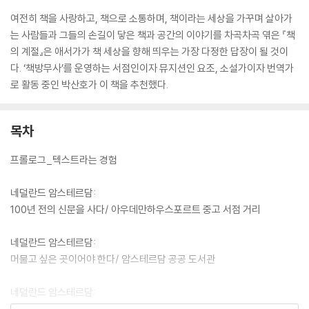
여전히 책을 사랑하고, 책으로 소통하며, 책이라는 세상을 가꾸며 살아가
는 사람들과 그들의 손길이 닿은 책과 공간의 이야기를 차곡차곡 엮은 『책
의 계절』은 애서가가 책 세상을 향해 띄우는 가장 다정한 답장이 될 것이
다. ‘책방무사’를 운영하는 서점인이자 뮤지션인 요조, 소설가이자 번역가
로 활동 중인 박산호가 이 책을 추천했다.
목차
프롤로그_텍스트라는 경험
네덜란드 암스테르담:
100년 전의 신문을 사다/ 아우데만하우스포르트 중고 서점 거리
네덜란드 암스테르담:
머물고 싶은 곳이어야 한다/ 암스테르담 공공 도서관
네덜란드 암스테르담:
서점 속의 예술가들/ 부키우키 독립서점