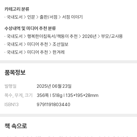
카테고리 분류
독일 슈투트가르트:
가볼 만한 여행지로 도서관을 추천할 수 있다면/ 슈투트가르트 시립도서
국내도서
인문
출판/서점
서점 이야기
관
수상내역 및 미디어 추천 분류
국내도서
행복한아침독서/책둥이 추천
2026년
부모/교사용
독일 함부르크:
국내도서
미디어 추천
조선일보
깜짝이야! 나치 문양이 찍힌 책을 발견했다/ 토르스텐 베른하르트 서점
국내도서
미디어 추천
한겨레
미국 뉴욕
마음속에 영구히 남다/ 프린티드 매터 아트북 서점
품목정보
아르헨티나 부에노스아이레스:
발행일
2025년 06월 23일
서점이 된 오페라극장/ 엘 아테네오 그랜드 스플렌디드 서점
쪽수, 무게, 크기
356쪽 | 518g | 135*195*28mm
ISBN13
9791191803440
벨기에 브뤼셀:
책에서 우표까지/ 보르티에 갤러리 서점 골목
책 속으로
일본 사가:
무단 전재와 복제를 금합니다/ 사가 현립도서관