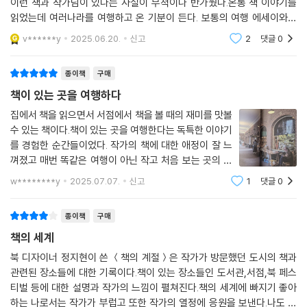
이런 책과 작가님이 있다는 사실이 무척이나 반가웠다.온통 책 이야기를
읽었는데 여러나라를 여행하고 온 기분이 든다. 보통의 여행 에세이와는
방문지 자체가 확연히 다른 여행이라 새로운 힐링이었다.
v******y
2025.06.20.
신고
2
댓글
0
종이책
구매
책이 있는 곳을 여행하다
집에서 책을 읽으면서 서점에서 책을 볼 때의 재미를 맛볼
수 있는 책이다.책이 있는 곳을 여행한다는 독특한 이야기
를 경험한 순간들이었다. 작가의 책에 대한 애정이 잘 느
껴졌고 매번 똑같은 여행이 아닌 작고 처음 보는 곳의 여
행하는 신선한 경험을 할 수 있었다. 사진이 많이 수록 되
w********y
2025.07.07.
신고
1
댓글
0
어 있어서 더 실감이 났다.
종이책
구매
책의 세계
북 디자이너 정지현이 쓴 ＜책의 계절＞은 작가가 방문했던 도시의 책과
관련된 장소들에 대한 기록이다.책이 있는 장소들인 도서관,서점,북 페스
티벌 등에 대한 설명과 작가의 느낌이 펼쳐진다.책의 세계에 빠지기 좋아
하는 나로서는 작가가 부럽고 또한 작가의 열정에 응원을 보낸다.나도 언