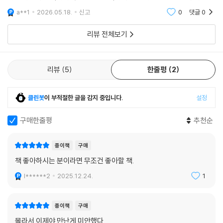
젠가 작가처럼 책의 세계에 빠져 헤엄치고 싶다.
a**1
2026.05.18.
신고
0
댓글
0
리뷰 전체보기
리뷰
5
한줄평
2
클린봇
이 부적절한 글을 감지 중입니다.
설정
구매한줄평
추천순
종이책
구매
책 좋아하시는 분이라면 무조건 좋아할 책.
l******2
2025.12.24.
1
종이책
구매
몰라서 이제야 만난게 미안했다.