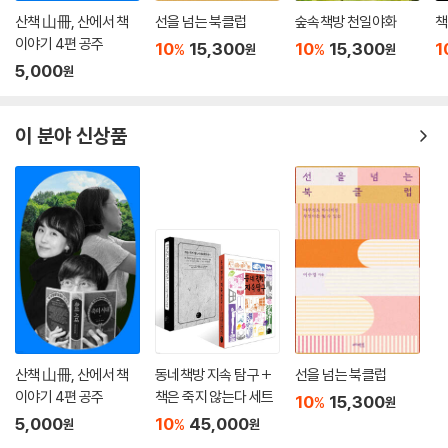
산책 山冊, 산에서 책
선을 넘는 북클럽
숲속책방 천일야화
책
이야기 4편 공주
10
15,300
10
15,300
1
%
%
원
원
5,000
원
이 분야 신상품
산책 山冊, 산에서 책
동네책방 지속 탐구 +
선을 넘는 북클럽
이야기 4편 공주
책은 죽지 않는다 세트
10
15,300
%
원
5,000
10
45,000
%
원
원