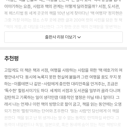
조금이나마 넓어지고 다정해졌다면, 그것은 다정한 누군가의 세계에 잠시
이야기하는 요즘, 사람과 책의 관계는 어떻게 달라졌을까? 서점, 도서관,
다녀왔기 때문이다. 기꺼이 나를 받아준 세계가 있었기 때문이다.
북 페스티벌 등 세계 곳곳의 책을 10년 넘게 찾아다닌 ‘책 여행자’ 정지현은
--- p.163
그중 가장 아끼는 장소 스무 곳에 관한 글과 200여 컷의 사진을 담은 첫 책
『책의 계절』로 대답을 대신한다. 그가 향한 곳은 책의 건재함을 ‘웅변’하는
서점 화장실에 가장 먼저 스티커를 붙인 이는 누구였을까. 전시가 끝나고
유명 여행지와는 거리가 멀다. 한때 서점 거리를 이루던 골목의 마지막 책
출판사 리뷰 더보기
남은 스티커를 붙인 것인지, 시위 참가자가 서점에 들렀다가 붙인 것인지
방과 대를 이어 운영 중이지만 대를 이을 사람은 없는 서점, 공공장소로서
는 알 수 없다. 어떤 경우든 누군가는 붙이고 누군가는 들여다본다. 그렇다
의 역할을 고민하는 도서관… 저마다의 최전선에서 고집스럽게 책의 정원
면 스티커를 붙이는 행위도 전시가 될 수 있지 않을까. 비록 저 옆에 있는
을 가꾸는 사람들에게 저자는 인사를 건네고 말을 건다. 그리고 가장 좋아
추천평
변기와 계속 눈을 맞추게 되긴 하지만, 배설의 상징으로서 변기는 또 얼마
하는 이야기를, 그러니까 책 이야기를 나눈다.
나 기막히게 어울리는지!
고맙게도 이 책은 책과 서점, 여행을 사랑하는 사람을 위한 ‘책 애호가의 여
--- p.201
저자가 세계 곳곳에서 만난 사람들은 하나같이 ‘다정하다’. 뮌헨의 라이너
행안내서’다. 동시에 녹록지 못한 현실에 붙들려 그런 여행을 꿈도 꾸지 못
쾨벨린 고서점의 사장님은 좋아하는 고양이 그림을 모아두었다가 손님에
하는-이를테면 나 같은-사람에게 충만한 대리만족을 안겨주는, 조금은
어떤 질문에도 막힘없이 일본의 출판과 서점에 대한 이야기를 풀어내는 사
게 건네고, 바르샤바의 코스모스 서점 사장님은 자국의 과학자 마리 퀴리
‘특수한’ 힐링서이기도 하다. 세계의 서점과 도서관을 일부러 골라 다니며
장님을 보며, 나는 서점이 배경인 일본 소설에 등장한 호기심 많은 손님 캐
를 다룬 책을 선뜻 선물한다. 뉴욕 아트북페어를 개최한 프린티드 매터 서
감탄하고 기록하는 일이 생각만큼 대중적인 열정은 아닐 테니 말이다. 그
릭터가 된 기분이었다. 그리고 양학당 서점 사장님 역시 같은 업계에 몸담
점은 가지각색 스티커에 서점 공간 일부를 기꺼이 내주었으며, 사가의 양
래서 나는 언제나 이런 책의 방향으로 팔이 굽고, 책을 읽는 동안에는 오염
고 있는 동료이자 선배님이라는 생각이 들었다. 서점 가득한 책 이야기에
학당 서점 사장님은 유난히 호기심 많은 독자에게 긴 세월 수집해온 컬렉
되기 전의 ‘힐링’이라는 단어와 조우한다. ‘읽는 사람’인 당신에게 이 책을
고미야 사장님의 이야기가 더해진 이날 오후는 책갈피를 끼워놓고 오래도
션을 아낌없이 공개한다. 네덜란드의 소도시 라이덴은 ‘벽시(Wall Poem
권한다. 책을 읽고 난 뒤 생겨나는 알 수 없는 동력도 만끽하길 바란다. 그
록 다시 펼쳐보고 싶은 내 삶의 한 가 되었다.
s) 프로젝트’를 통해 삶 속에서 시를 누릴 수 있도록 했고, 암스테르담 공공
동력이 네덜란드나 독일, 일본으로, 혹은 동네에 숨어 있는 작은 책방으로
--- p.288