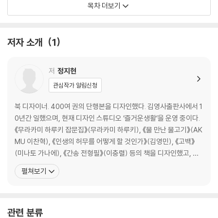
목차 더보기
네덜란드 라이덴:
장자크 상페를 좋아하세요?/ L. 반 파덴버그 예술 서점
저자 소개
1
네덜란드 라이덴:
내게 가장 아름다운 풍경, 책 읽는 당신/ 클릭스판 중고 서점
저
정지현
관심작가 알림신청
네덜란드 라이덴:
시집이 된 마을/ 벽시 프로젝트
북 디자이너. 400여 권의 단행본을 디자인했다. 김영사출판사에서 1
0년간 일했으며, 현재 디자인 스튜디오 ‘즐거운생활’을 운영 중이다.
네덜란드 라이덴:
《무라카미 하루키 잡문집》(무라카미 하루키), 《물 만난 물고기》(AK
우주를 담은 벽/ 벽공식 프로젝트
MU 이찬혁), 《인생의 허무를 어떻게 할 것인가》(김영민), 《고백》
(미나토 가나에), 《간송 전형필》(이충렬) 등의 책을 디자인했고, 서
독일 베를린:
평 전문지 〈서울리뷰오브북스〉 창간 작업에 참여했다. 2013년부터
펼쳐보기
접근이 제한되었습니다/ 베를린 국립도서관
세계 곳곳의 서점과 도서관, 북 페스티벌을 방문하며 책이 있어 아름
다운 공간과 그곳에서 만난 사람에 대한 이야기를 기록해왔다. 그중
독일 뮌헨:
7개국 13개 도시의 기록을 모은 첫
당신의 세계와 나의 세계가 맞닿을 때/ 라이너 쾨벨린 고서점
관련 분류