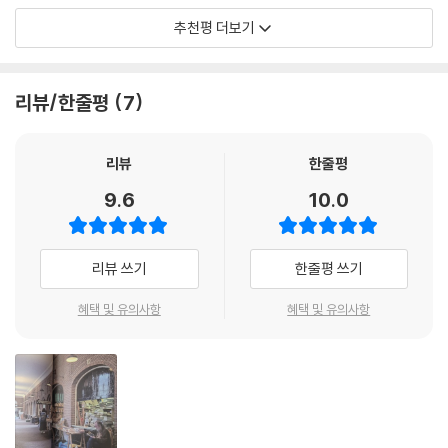
도서관은 책의 주제를 한눈에 보여주는 픽토그램을 분류 라벨에 도입했다.
당신을 데려다줄 테니까.
추천평 더보기
과감한 건축으로 여백의 미를 선사하는 슈투트가르트 시립도서관과 도서
때마침 다시 나타난 사장님이 내가 찾는 책에 대한 이야기를 듣더니 밖으
- 요조 (뮤지션, 작가, 책방무사 보스)
목록카드함을 없애는 대신 메탈과 아크릴 소재로 만들어 도서관의 상징물
로 휙 나간다. 그리고 잠시 후 돌아와 내 쪽은 거의 보지도 않은 채 ‘오다 주
을 유지하는 바르샤바대학교 도서관 역시 변화하는 시대 속에서 독자에게
웠다’는 듯 무언가 건네는 게 아닌가?
감각적인 북 디자인을 선보여온 작가 정지현의 눈으로 탐구한, ‘매혹’과 ‘쓸
리뷰/한줄평
7
한발 다가가려 노력 중이다. 후쿠오카 아트북페어에서 만난 만화가 ‘ESDR
“가지세요!”
모’를 동시에 담은 여행기. 세계 곳곳의 개성 있는 서점과 도서관, 북페어
O’는 『책의 계절』의 출간을 자기 일처럼 반기며 책에 자신의 만화를 실어
그가 건넨 책은 마리 퀴리의 딸 이브 퀴리가 쓴 《마리 퀴리》(1937)였다.
등 책이 있어 아름다운 풍경들이 가득하다. 단단하고 확실한 취향이 서린
도 좋다고 흔쾌히 허락했다. 요조의 추천사처럼 이 다정한 마음들이 ‘알 수
리뷰
한줄평
“이걸 그냥 주시겠다고요?”
그의 여행 루트를 그대로 따라가보고 싶어진다. 어쩌면 당신도 마지막 장
없는 동력’이 되어 우리의 발걸음을 책으로 이끌 것이다.
당황한 나를 보며 사장님과 직원은 그저 환하게 웃을 뿐 다른 말이 없다.
을 덮자마자 항공사 검색창을 열고 있을지 모른다.
9.6
10.0
--- p.326
- 박산호 (소설가, 번역가)
멀리서 본 도서관은 온통 초록색 건물에 초록색 식물이라 식물원에 가까워
리뷰 쓰기
한줄평 쓰기
보인다. 도서관 속 정원인지 정원 속 도서관인지 구분이 모호한데, 도서관
옥상에서는 식물을 키우고 도서관 내에서는 사람을 키우는 걸까? 양쪽 다
혜택 및 유의사항
혜택 및 유의사항
무럭무럭 자라나기를!
--- p.341