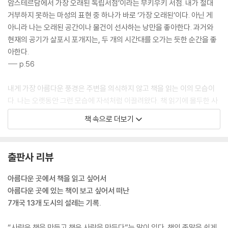
암스테르담에서 가장 오래된 독립서점’이라는 부키우키 서점. 내가 절대
거부하지 못하는 마성의 표현 중 하나가 바로 ‘가장 오래된’이다. 아닌 게
일본 후쿠오카:
아니라 나는 오래된 공간이나 물건이 선사하는 낭만을 좋아한다. 과거와
‘이상한 것 탐지기’가 울렸다/ 후쿠오카 아트북페어
현재의 공기가 살포시 포개지는, 두 개의 시간대를 오가는 듯한 순간을 좋
아한다.
일본 사가:
--- p.56
선배 컬렉터를 만나다/ 양학당 서점
내게 가장 아름다운 풍경은 주변을 의식하지 않고 책을 읽는 이의 모습이
일본 도쿄:
다. 나는 오랫동안 그런 모습에 자석처럼 이끌려왔다. 책 읽기에 몰두한 사
조금 늦게 도착한 그림책/ 간다 진보초 고서점 축제
람의 표정을 볼 때면 형언할 수 없는 감동을 받는다. 그 순간만큼은 시간이
책 속으로 더보기
멈춘 것처럼 느껴지거나, 배경은 삭제된 채 오로지 그 사람만 확대된 것처
폴란드 바르샤바:
럼 보인다. 그가 지금 어떤 책을 읽고 있는지, 읽고 있는 책의 감상은 어떤
바르샤바, 여름 특집호/ 코스모스 서점
지 옆에 앉아서 종알종알 ‘북토크’라도 하고 싶어진다.
출판사 리뷰
--- p.97
폴란드 바르샤바:
아름다운 곳에서 책을 읽고 싶어서
아침의 도서관, 밤의 도서관/ 바르샤바대학교 도서관
책 없는 곳에서는 살고 싶지 않다고 말하는 단호한 사람. 애써 모은 예쁜 그
아름다운 곳에 있는 책이 보고 싶어서 떠난
림을 아낌없이 선물하는 다정함으로 살아가는 사람. 손님과 나누는 대화가
7개국 13개 도시의 설레는 기록.
좋아서 온라인 판매는 하지 않는다는 사람. 그가 만든 낭만의 세계에서 머
물다 보니 그에 대해서도 아주 조금은 알게 된 것 같다. 만일 나의 세계가
“사람은 책을 만들고 책은 사람을 만든다”는 말이 있다. 책의 종말을 쉽게