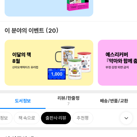
이 분야의 이벤트
20
리뷰/한줄평
도서정보
배송/반품/교환
7
정보
책 속으로
출판사 리뷰
추천평