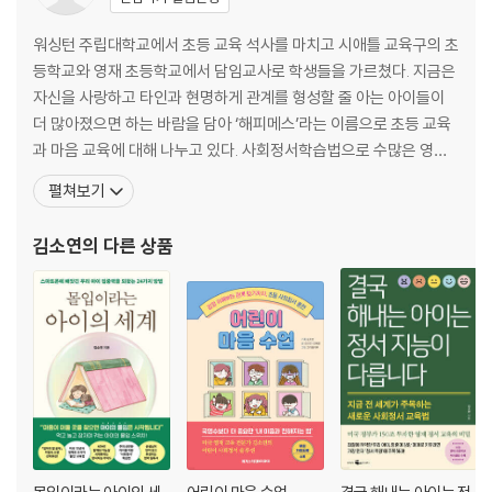
엇을 보느냐’보다 더 중요한 ‘어떻게 보느냐’ | ‘미디어 가이드라인 잘 지키
기’보다 더 중요한 것
워싱턴 주립대학교에서 초등 교육 석사를 마치고 시애틀 교육구의 초
등학교와 영재 초등학교에서 담임교사로 학생들을 가르쳤다. 지금은
PART 2 우리 집만의 미디어 철학을 만들자
자신을 사랑하고 타인과 현명하게 관계를 형성할 줄 아는 아이들이
더 많아졌으면 하는 바람을 담아 ‘해피메스’라는 이름으로 초등 교육
가짜 조절 말고 진짜 조절을 가르치자
과 마음 교육에 대해 나누고 있다. 사회정서학습법으로 수많은 영재
엄마가 알면 혼나니까 절대로 들키면 안 돼요! | 진짜 자기 조절력이 싹트
를 가르쳐온 저자는 마음이 탄탄하고 주도적인 아이, 더 나아가서 스
펼쳐보기
는 4가지 조건 | 미디어 사용 조절을 돕는 오프라인 교육 3가지 포인트 |
스로 행복을 설계할 줄 아는 아이로 키우기 위해서는 사회정서교육이
당신의 미디어 조절력은 안녕하신가요?
꼭 필요하다고 말한다. 공부 정서부터 또래 관계까지 아이의 긍정적
김소연
의 다른 상품
인 학교생활을 이루는 요소들은 결국 내면의 힘과 직결되기
우리 집 맞춤형 미디어 수칙 만들기 3단계
미디어 교육도 예외 없이 철학에서 출발해야 한다 | 1단계: 나의 미디어 양
육 유형 파악하기 | 2단계: 나의 가치관 살펴보기 | 3단계: 온오프라인의
균형을 만드는 디지털 플래닝 시작하기 | 4단계: 아이가 직접 만든 규칙을
잘 못 지킬 경우
디지털 동네, 안전하게 거닐려면
적신호를 알아보는 미디어 메타인지력 | 온라인 환경 울타리 세우기 | 지워
지지 않는 온라인 발자국 | ‘셰어런팅’ 대신 자기 옹호력 키워주기 | 소셜 미