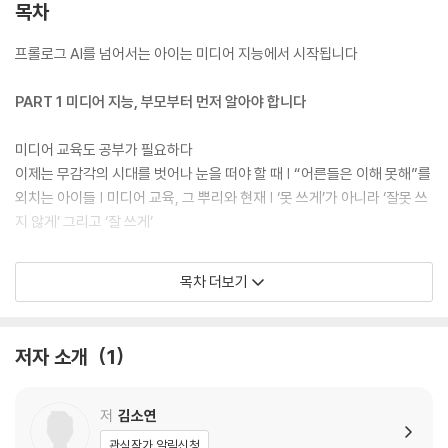
고리즘에 가치관이 흔들리지 않도록 미디어 판단력과 디지털 문해력, 메타
목차
인지력, 자기 조절력, 문제 해결력을 키워줘야 하는 것이다.
프롤로그 AI를 넘어서는 아이는 미디어 지능에서 시작됩니다
아이들이 디지털 세상에서 마주하는 수많은 도전에 잘 대처하고, 기회를
놓치지 않도록 돕는 것이 디지털 미디어 교육의 목표다. 이 책은 부모가 어
PART 1 미디어 지능, 부모부터 먼저 알아야 합니다
떻게 미디어 지능을 아이에게 효과적으로 길러줄 수 있는지, 아이가 디지
털 환경 속에서 어떻게 주도적으로 성장할 수 있는지를 소개한다. 급변하
미디어 교육도 공부가 필요하다
는 미디어 환경 속에서 우리 아이를 지혜롭게 이끌어줄 든든한 길잡이가
이제는 무감각의 시대를 벗어나 눈을 떠야 할 때 | “어른들은 이해 못해”를
될 것이다.
외치는 아이들 | 미디어 교육, 그 뿌리와 현재 | ‘못 쓰게’가 아니라 ‘잘못 쓰
지 않게’ 그리고 ‘잘 쓰게’
어떻게든 잘 키워야 한다는 두려움을 극복하려면
목차 더보기
시작은 부모의 미디어 초감정 살피기부터 | 기술에 지배당할 것이라는 두
려움 뛰어넘기 | 기술에 도태될 것이라는 두려움 뛰어넘기 | 기술에 대한
오해로 생긴 두려움 뛰어넘기
저자 소개
1
미디어 가이드, 제대로 이해하고 현명하게 활용하자
미디어 사용 시간이 기준이 된 진짜 이유 | 연령별 주목해야 하는 가이드라
저
김소연
인 | 양질의 콘텐츠를 알아보는 안목 키우기 | 국내 미디어 추천 기관 | ‘무
관심작가 알림신청