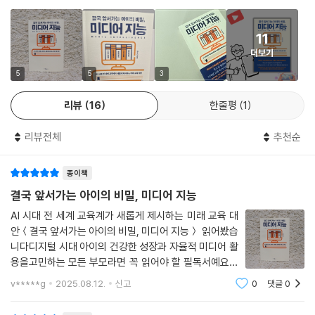
간을 온라인 활동에 소모할 가능성도 커지기 때문입니다. 이러한 불상사를
? 자기 주도 학습력을 키워 스스로 문제를 해결하는 능력
방지하기 위해서는 부모가 나서서 관계에 대한 아이의 기대치를 현실적으
? 가짜 정보와 유해 콘텐츠에 휘둘리지 않는 비판적 사고 능력
로 조정하도록 도와야 합니다. 모두에게 인기를 얻고자 하는 욕망은 비현
11
? SNS 중독과 디지털 과의존을 막는 자기 조절력
실적이라는 사실을 가르치고, 다수의 인정보다 소수의 참된 관계를 유지하
더보기
? AI 시대 핵심 역량으로 떠오르는 창의성과 윤리성
는 것이 더 가치 있는 일임을 깨닫도록 도와줄 때, 아이도 타인의 반응에 쉽
? 디지털 시민으로서의 공감력과 책임감
5
5
3
게 흔들리지 않고 건강한 커뮤니티 활동을 해나갈 수 있습니다.
--- p.203
리뷰
16
한줄평
1
미디어 지능은 단순한 기술 활용을 넘어서 아이들의 성장과 미래 역량을
결정짓는 핵심 요소다. 이 책은 디지털 기술의 빠른 발전 속에서 부모들이
아이들이 안전한 디지털 환경에서 자신의 아이디어를 자유롭게 펼치고, 미
리뷰전체
추천순
느끼는 불안과 막막함을 덜어주는 동시에, 아이들이 건강하게 성장할 수
래에 필요한 기술력과 삶의 역량을 쌓아가는 경험은 능동적인 창작자로 성
있는 방향을 제시할 것이다.
장하는 데 결정적인 기반이 됩니다. 창의적인 문제 해결, 기록, 피드백의 과
종이책
정을 거치며 아이는 자신의 잠재력을 발견하고, 점차 자신만의 방식으로
AI가 내 아이의 친구이자 선생님이 되었다!
결국 앞서가는 아이의 비밀, 미디어 지능
그것을 발전해 나갈 수 있기 때문입니다. 그저 지식을 주입받기보다 주체
“미디어가 설계한 세상에서도 가치관이 흔들리지 않는 아이,
AI 시대 전 세계 교육계가 새롭게 제시하는 미래 교육 대
적으로 기술을 탐색하고 활용해 볼 기회를 충분히 누려본 아이가 기술을
디지털 도구를 스스로 조절할 줄 아는 아이로 키워라”
안＜결국 앞서가는 아이의 비밀, 미디어 지능＞ 읽어봤습
자신에게 맞게 활용할 줄 알게 된다는 사실을 꼭 기억해 주세요.
니다디지털 시대 아이의 건강한 성장과 자율적 미디어 활
--- p.229
미디어 조절력을 키우기 위한 STEP 4 :
용을고민하는 모든 부모라면 꼭 읽어야 할 필독서예요내
계단식 접근 → 외적 보상 금지 → 자기 효능감 키우기 → 만족 지연감 느
아이 스마트폰과 SNS 사용, 과연 문제일까요?미디어와
v*****g
2025.08.12.
신고
0
댓글
0
알고리즘이 사고방식을 좌우하는 시대지금 당장 아이에
끼기
게 필요한 건 미디어 통제가 아닌디지털 세상을