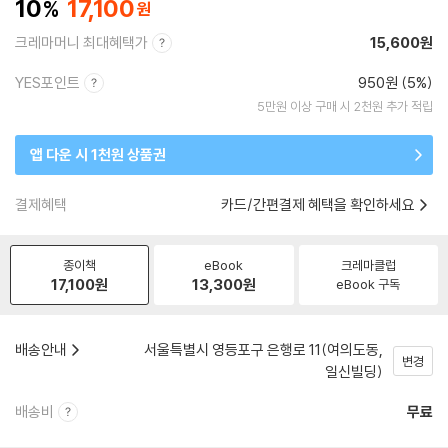
10
17,100
크레마머니 최대혜택가
15,600원
YES포인트
950원 (5%)
5만원 이상 구매 시 2천원 추가 적립
앱 다운 시 1천원 상품권
결제혜택
카드/간편결제 혜택을 확인하세요
종이책
eBook
크레마클럽
17,100
원
13,300
원
eBook 구독
배송안내
서울특별시 영등포구 은행로 11(여의도동,
변경
일신빌딩)
배송비
무료