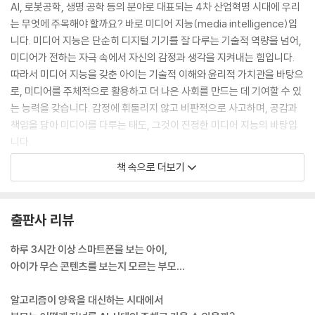
AI, 로봇공학, 생명 공학 등의 분야로 대표되는 4차 산업혁명 시대에 우리
단단한 관계를 만드는 온라인 소속감
는 무엇에 주목해야 할까요? 바로 미디어 지능(media intelligence)입
튼튼한 우정은 건강한 경계로 만들어진다 | 커뮤니티 활동의 득과 실을 중
니다. 미디어 지능은 단순히 디지털 기기를 잘 다루는 기술적 역량을 넘어,
간 점검하자 | 사이버 불링, 처벌만이 능사가 아니다
미디어가 전하는 자극 속에서 자신의 감정과 생각을 지켜내는 힘입니다.
따라서 미디어 지능을 갖춘 아이는 기술적 이해와 윤리적 가치관을 바탕으
올바른 성 의식을 쌓아주는 온라인 성교육
로, 미디어를 주체적으로 활용하고 더 나은 사회를 만드는 데 기여할 수 있
‘성’ 토크, 불편해도 꼭 필요한 이야기 | 성 콘텐츠의 소비자가 된 아이, 어
는 능력을 갖습니다. 감정에 휘둘리지 않고 비판적으로 사고하며, 공감과
떻게 교육할까? | 성 콘텐츠의 참여자가 된 아이, 어떻게 교육할까?
책임을 담아 미디어를 다루는 태도, 그것이 진정한 미디어 지능의 바탕입
니다.
PART 5 우리 아이가 미디어 생산자가 된다면?
--- p.21
책 속으로 더보기
모두가 미디어 생산자가 되는 시대, 진짜 필요한 능력
아이의 미디어 사용 습관은 단순히 기기를 사용할 때만 만들어지는 것이
소비와 숙련을 넘어 창작으로 | 디지털 창작자를 위한 회색 지대 가이드 |
아닙니다. 자신의 욕구를 조절하는 모든 과정이 결국 미디어 사용 조절력
출판사 리뷰
기술로 만드는 글로벌 공감과 협력
과도 연결됩니다. 아이들은 저마다 자신이 좋아하는 활동을 멈추기 어려운
순간을 경험합니다. 한 페이지만 더 읽고 싶은 책, 조금만 더 가지고 놀고
하루 3시간 이상 스마트폰을 보는 아이,
부록 1 파트별 핵심 포인트
싶은 장난감, 친구들과 더 오래 있고 싶은 마음까지 오프라인에서도 자기
아이가 무슨 콘텐츠를 보는지 모르는 부모…
부록 2 우리 아이 맞춤형 미디어 교육 웹사이트
조절력이 필요한 상황은 무수히 많습니다. 미디어 사용도 결국 같은 원리
부록 3 TV 및 영상물 등급 분류표
입니다. 아이가 지속하고 싶어 하는 ‘행위’ 혹은 ‘도구’가 미디어일 뿐, 좋아
알고리즘이 양육을 대신하는 시대에서
하는 일을 하다가도 상황에 맞게 멈출 줄 아는 능력은 삶의 모든 영역에서