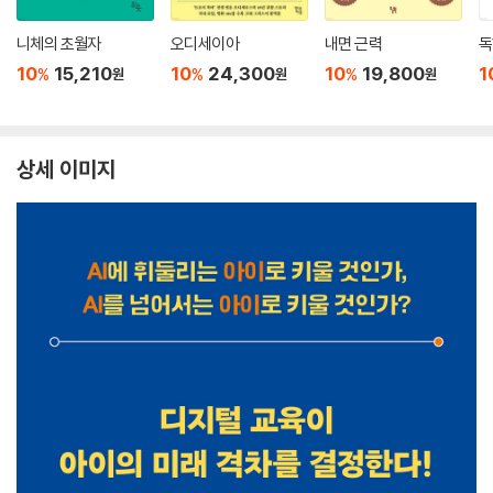
니체의 초월자
오디세이아
내면 근력
독
10
15,210
10
24,300
10
19,800
1
%
%
%
원
원
원
상세 이미지