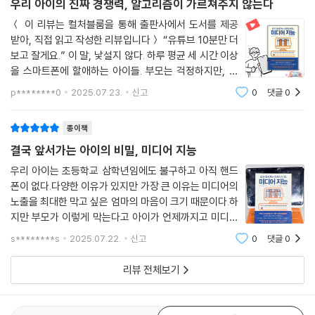
부모의 미디어 태도와 습관이 아이에게 직접적인 영향을 미치기 때문에,
우리 아이의 진짜 경쟁력, 알고리즘이 가르쳐주지 않는다
부모부터 건강한 미디어 문화를 실천하는 것이 중요하다. 이 책은 미디어
＜ 이 리뷰는 컬처블룸을 통해 출판사에서 도서를 제공
사용을 단순히 제한하는 것이 아닌, 우리 집만의 미디어 철학과 기준을 세
받아, 직접 읽고 작성한 리뷰입니다＞ “유튜브 10분만 더
워 ‘미디어 조절력’을 키우는 법을 알려주고, 부모들에게 실질적인 도움을
보고 잘게요.” 이 말, 낯설지 않다. 하루 평균 세 시간 이상
준다. 디지털 시대 아이의 건강한 성장과 자율적 미디어 활용을 고민하는
을 스마트폰에 할애하는 아이들. 부모는 걱정하지만, 정
모든 부모라면 꼭 읽어야 할 필독서다.
작 ‘어디서부터 어떻게 지도해야 할지’ 몰라 갈피를 잡지
p********0
2025.07.23.
신고
0
댓글
0
못한다. 차라리 안 사주는 게 낫지 않을까 하는 회의감도
들지만, 이미 학교도 전자칠판이고,
종이책
결국 앞서가는 아이의 비밀, 미디어 지능
우리 아이는 초등학교 삼학년임에도 불구하고 아직 핸드
폰이 없다.다양한 이유가 있지만 가장 큰 이유는 미디어의
노출을 최대한 막고 싶은 엄마의 마음이 크기 때문이다.하
지만 부모가 이렇게 막는다고 아이가 언제까지고 미디어
의 영향을 받지 않을까? 지금도 막고 막고 있다고 확인할
s********s
2025.07.22.
신고
0
댓글
0
수 있을까?전혀 그렇지 않다. 학교만해도 교과서 대신에
패드로 수업하는 곳들이 늘어나고 있다.또
리뷰 전체보기