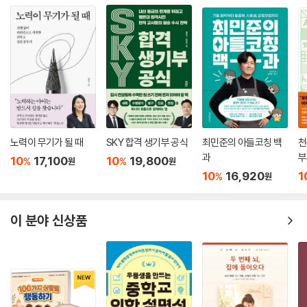
노력이 무기가 될 때
SKY 합격 생기부 공식
최민준의 아들코칭 백
천
과
부
10
17,100
10
19,800
%
%
원
원
10
16,920
1
%
원
이 분야 신상품