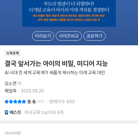
미리보기
사이즈비교
공유하기
소득공제
결국 앞서가는 아이의 비밀, 미디어 지능
AI 시대 전 세계 교육계가 새롭게 제시하는 미래 교육 대안
김소연
저
웨일북
2025.06.20.
9.6
판매지수
450
17
베스트
자녀교육 top100 4주
19,000
원