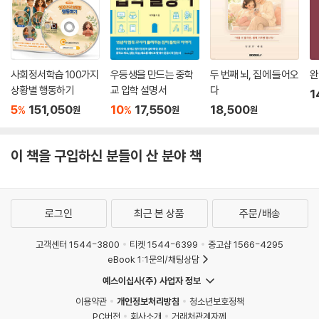
사회정서학습 100가지
우등생을 만드는 중학
두 번째 뇌, 집에 들어오
완
상황별 행동하기
교 입학 설명서
다
1
5
151,050
10
17,550
18,500
%
%
원
원
원
이 책을 구입하신 분들이 산 분야 책
로그인
최근 본 상품
주문/배송
고객센터 1544-3800
티켓 1544-6399
중고샵 1566-4295
eBook 1:1문의/채팅상담
예스이십사(주) 사업자 정보
이용약관
개인정보처리방침
청소년보호정책
PC버전
회사소개
거래처관계자께