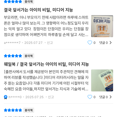
종이책
AI가 디지털 세상 속 친구이자 선생님이 된 오늘날, 우리 아이는 끊임없이
결국 앞서가는 아이의 비밀, 미디어 지능
생성되는 콘텐츠에 파묻혀 살아가고 있다. 알고리즘에 의해 가치관이 쉽게
흔들리는 아이들에게는 스스로 미디어 사용을 조절하는 능력이 필수적이
부모라면, 아니 부모이기 전에 사람이라면 하루에 스마트
폰은 얼마나 많이 보는지..그 영향력이 어느정도일지 우리
다. 미디어 조절력은 아이가 무분별하게 콘텐츠를 받아들이는 것에서 벗어
는 익히 알고 있다. 장점이든 단점이든 우리는 단점을 장
나 건강하게 미디어를 사용하도록 도우며, 스스로 디지털 세상을 현명하게
점으로 생각하며 어쩌면거의 하루종일 손에 달고 사는지
헤쳐나갈 수 있도록 해준다.
도 모르겠다. 하물며, 내 아이에게 있어 미디어 사용이라
a*******7
2025.07.27.
신고
0
댓글
0
면 부모라면더 예민해지고 신중해질 수 밖에 없다. 그러
《결국 앞서가는 아이의 비밀, 미디어 지능》은 아이의 미디어 조절력을 키
나, 한편으로는 AI 시대에 전혀 스마트폰을 모
우기 위한 네 가지 핵심 조건을 설명한다. 첫째, 아이의 성장 단계에 맞춰
종이책
계단식으로 접근해 점진적으로 자율성을 부여해야 한다. 둘째, 외적 보상
웨일북 / 결국 앞서가는 아이의 비밀, 미디어 지능
으로 미디어 사용을 유혹하지 말고, 아이가 스스로 판단하고 결정할 수 있
[출판사에서 도서를 제공받아 본인의 주관적인 견해에 의
도록 해야 한다. 셋째, 아이가 스스로 결정하고 조절할 수 있는 작은 경험을
하여 리뷰를 작성했습니다.]미디어 리터러시라는 말을 자
자주 만들어주어야 자기 효능감을 키울 수 있다. 넷째, 예측 가능한 규칙 안
주 듣는 요즘입니다.각종 미디어 기기에 어린 시절부터 익
에서 미디어를 사용해 ‘만족 지연감’을 느끼게 하는 것이 중요하다. 이 네
숙해진 요즘 아이들,하지만 앞서가는 지식과 기술에 비해
가지 조건을 지킨다면 아이가 스스로 미디어 사용을 조절하는 건강한 습관
아이들의 미디어 지능은 어떠한지 심각하게 돌아보아야
h*****0
2025.07.25.
신고
0
댓글
0
을 형성할 수 있을 것이다.
할 때는 아닌가 싶어요.그저 주어진 대로 수용하기만 해서
는 남는 것이 없는 것을 넘어다양한 부정적
종이책
마지막으로 부모 스스로 자신의 미디어 소비 습관을 꼭 점검해 봐야 한다.