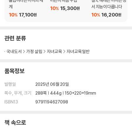
몰입이라는 아이의 세
어린이 마음 수업
결국 해내는 아이는 정
디어와 자아: SNS 과몰입과 자존감
계
서 지능이 다릅니다
10
15,300
%
원
10
17,100
10
16,200
%
%
원
원
PART 3 AI로 공부할 때 아이가 키워야 할 것들
미디어와 학습이 만났다
관련 분류
AI 교과서도 나오는 세상이라는데 | 디지털 학습 앱, 득일까 독일까 | 학습
에서의 미디어 활용, 결과보다 과정과 의도가 중요하다
국내도서
가정 살림
자녀교육
자녀교육일반
미디어 판단력을 키워라
‘카더라 통신’의 파도에 휩쓸리지 않는 아이로 키우려면 | 프레임 속에서 자
품목정보
기중심을 잡을 줄 아는 아이로 키우려면 | 알고리즘을 넘어서 주체적으로
활용하는 아이로 키우려면
발행일
2025년 06월 20일
쪽수, 무게, 크기
288쪽 | 444g | 150*220*19mm
PART 4 온라인에서 건강하게 관계를 쌓기 위한 필수 3가지
ISBN13
9791194627098
의미 있는 연결을 만드는 온라인 에티켓
악성 댓글의 일반화를 벗어나길 바라 | 마녀사냥과 캔슬 컬처에 휩쓸리지
책 속으로
않기를 바라 | 진정한 선한 영향력을 이해하길 바라