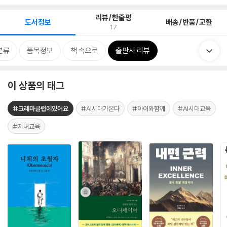
리뷰/한줄평
도서정보
배송/반품/교환
17
분류
품목정보
책 속으로
출판사 리뷰
이 상품의 태그
#크레마클럽에있어요
#AI시대가온다
#아이와함께
#AI시대교육
#자녀교육