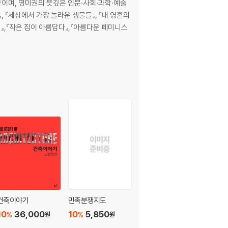
이며, 영미권의 뜻깊은 인문·사회·과학·예술
혼의
기』,『작은 집이 아름답다』,『아름다운 페미니스
건축이야기
민족분쟁지도
10
36,000
10
5,850
%
%
원
원