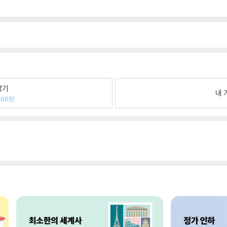
팔기
내 
300원