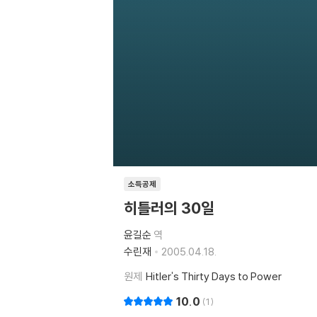
소득공제
히틀러의 30일
윤길순
역
수린재
2005.04.18.
원제
Hitler's Thirty Days to Power
10.0
1