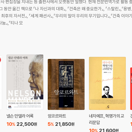
 편집장을 지내는 등 출판사에서 오랫동안 일했다. 현재 전문번역가로 활동 중
 『나 자신과의 대화』, 『건축은 왜 중요한가』, 『스탈린』,『용병』, 『세상에서 가장 놀라운 생물들』, 『내 영
라 최후의 자서전』, 『세계 패션사』,『우리의 말이 우리의 무기입니다』,『건축 이야
나눔』,『티나 모
넬슨 만델라 어록
앙코르와트
네차예프, 혁명가의 교
리문답
10
22,500
5
21,850
%
%
원
원
10
21,600
%
원