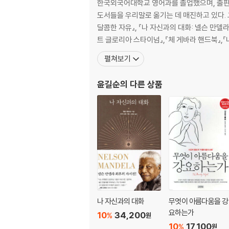
한국외국어대학교 영어과를 졸업했으며, 출판사
도서들을 우리말로 옮기는 데 매진하고 있다. 그 동안 옮긴 책으로
달콤한 자유』, 『나 자신과의 대화: 넬슨 만델
트 글로리아 스타이넘』,『체 게바라 핸드북』,『
펼쳐보기
윤길순
의 다른 상품
나 자신과의 대화
무엇이 아름다움을 강
요하는가
10
34,200
%
원
10
17,100
%
원