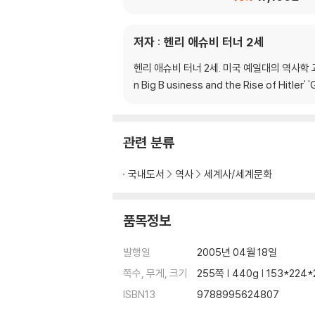
저자 : 헨리 애슈비 터너 2세
헨리 애슈비 터너 2세. 미국 예일대의 역사학 
n Big B usiness and the Rise of Hitl
관련 분류
국내도서
역사
세계사/세계문화
품목정보
발행일
2005년 04월 18일
쪽수, 무게, 크기
255쪽 | 440g | 153*224
ISBN13
9788995624807