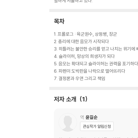
밀하게 서술하고 있다.
목차
1. 프롤로그 : 육군원수, 상등병, 장군
2. 총리에 대한 음모가 시작되다
3. 히틀러는 불안한 승리를 얻고 나치는 위기에
4. 슐라이허, 망상의 희생자가 되다
5. 음모는 확대되고 슐라이허는 권력을 포기하
6. 파펜이 도박판을 나락으로 떨어뜨리다
7. 결정론과 우연 그리고 책임
저자 소개
1
역
윤길순
관심작가 알림신청