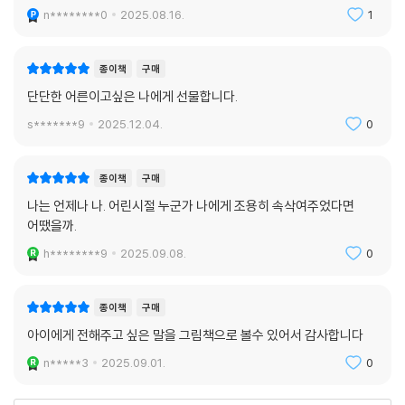
n********0
2025.08.16.
1
요.
● 유치원·학교에서
종이책
구매
감정 표현 놀이(슬픔, 기쁨, 부끄러움 등)를 한 뒤 “그래도 우리는 언제나
단단한 어른이고싶은 나에게 선물합니다.
우리 자신이야”라고 이야기 나누세요. 그림 그리기나 조용히 눈 감고 숨쉬
s*******9
2025.12.04.
0
기 활동과 함께 하면 더 좋아요.
● 명상?심리치료 현장에서
종이책
구매
불안하거나 스트레스를 느끼는 아이들에게 “감정은 왔다 가지만, 너는 언
나는 언제나 나. 어린시절 누군가 나에게 조용히 속삭여주었다면
제나 너야”라고 이야기하며 책을 읽어주세요. 아이들이 감정과 자신을 분
어땠을까.
리해보며 내적 회복력을 키울 수 있어요.
h********9
2025.09.08.
0
● 어른들에게도
이 책은 어른에게도 짧은 명상문처럼 다가와요. 감정과 생각에서 한 발짝
종이책
구매
물러나 “나는 언제나 나”라는 변치 않는 존재를 확인해보세요.
아이에게 전해주고 싶은 말을 그림책으로 볼수 있어서 감사합니다
n*****3
2025.09.01.
0
〈옮긴이의 말〉