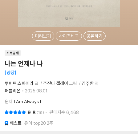
미리보기
사이즈비교
공유하기
소득공제
나는 언제나 나
양장
루퍼트 스파이라
글
주잔나 첼레이
그림
김주환
역
퍼블리온
2025.08.01.
원제
I Am Always I
9.8
판매지수
6,468
19
베스트
유아 top20 2주