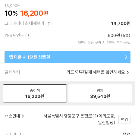
18,000
원
10
16,200
크레마머니 최대혜택가
14,700원
YES포인트
900원 (5%)
5만원 이상 구매 시 2천원 추가 적립
앱 다운 시 1천원 상품권
결제혜택
카드/간편결제 혜택을 확인하세요
종이책
원제
16,200
원
39,540
원
배송안내
서울특별시 영등포구 은행로 11(여의도동,
변경
일신빌딩)
배송비
무료