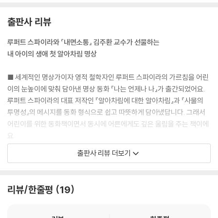
출판사 리뷰
루퍼트 스파이라와 『내면소통』 김주환 교수가 선물하는
내 아이의 생애 첫 알아차림 명상
■ 세계적인 명상가이자 영적 철학자인 루퍼트 스파이라의 가르침을 어린
이의 눈높이에 맞춰 담아낸 명상 동화 『나는 언제나 나』가 출간되었어요.
루퍼트 스파이라의 대표 저작인 『알아차림에 대한 알아차림』과 『사물의
투명성』의 메시지를 동화 형식으로 쉽고 따뜻하게 담아냈답니다. 그래서
어린이를 위한 동화책이면서 동시에 어른에게도 깊은 울림을 주는 책이에
요.
출판사 리뷰 더보기
■ 『나는 언제나 나』는 “나는 존재한다(I Am)”라는 단순하지만 심오한 인
식에서 출발해요. 감정이나 역할, 외부의 평가에 흔들리지 않고 언제나 그
자리에 있는 ‘나’를 자연스럽게 알아차리도록 이끌어주지요. 이 책은 명상
리뷰/한줄평
19
의 본질을 아주 단순하고 부드러운 언어로 들려주며, 아이들이 삶 속에서
자신의 존재를 있는 그대로 인식하고 수용할 수 있도록 도와줄 거예요.