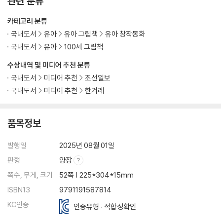
관련 분류
카테고리 분류
국내도서
유아
유아 그림책
유아 창작동화
국내도서
유아
100세 그림책
수상내역 및 미디어 추천 분류
국내도서
미디어 추천
조선일보
국내도서
미디어 추천
한겨레
품목정보
발행일
2025년 08월 01일
판형
양장
쪽수, 무게, 크기
52쪽 | 225*304*15mm
ISBN13
9791191587814
KC인증
인증유형 : 적합성확인