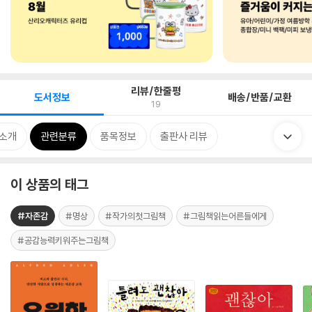
리뷰/한줄평
도서정보
배송/반품/교환
19
 소개
관련분류
품목정보
출판사 리뷰
이 상품의 태그
#자존감
#명상
#작가의첫그림책
#그림책읽는어른들에게
#공감능력키워주는그림책