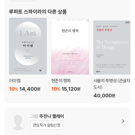
자신이 진 클라인으로부터 전수받았던 카슈미르 샤이비즘의 탄트라
루퍼트 스파이라
의 다른 상품
전통인 아트마난다 크리슈나 메논의 직접적인 길(Dire
아이엠
현존의 행복
사물의 투명성 (큰글자
도서)
10
14,400
10
15,120
%
%
원
원
40,000
원
그림
주잔나 첼레이
관심작가 알림신청