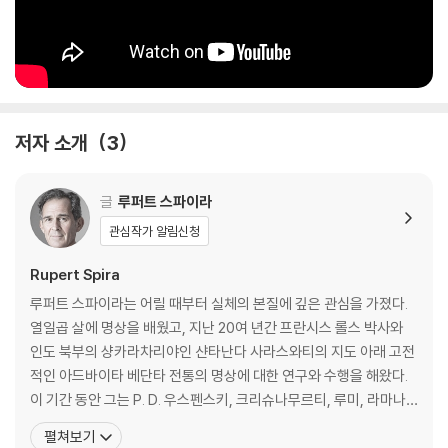
저자 소개
3
글
루퍼트 스파이라
관심작가 알림신청
Rupert Spira
루퍼트 스파이라는 어릴 때부터 실체의 본질에 깊은 관심을 가졌다.
열일곱 살에 명상을 배웠고, 지난 20여 년간 프란시스 롤스 박사와
인도 북부의 샹카라차리야인 샨타난다 사라스와티의 지도 아래 고전
적인 아드바이타 베단타 전통의 명상에 대한 연구와 수행을 해왔다.
이 기간 동안 그는 P. D. 우스펜스키, 크리슈나무르티, 루미, 라마나
마하르시, 니사르가닷타, 로버트 아담스의 가르침에 몰두했으며, 마
펼쳐보기
침내 1997년에 스승인 프란시스 루실을 만나게 되었다. 프란시스는