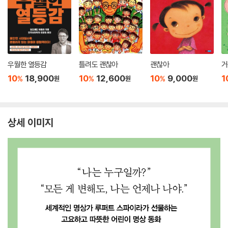
우월한 열등감
틀려도 괜찮아
괜찮아
거
10
18,900
10
12,600
10
9,000
1
%
%
%
원
원
원
상세 이미지