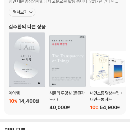
임인 대한명상의학회에서 고문으로 활동 중이다. 2017년부터 연세
대학교 야구부 멘털 코치를 맡아 명상 훈련을 시키고 있으며, 2024
펼쳐보기
년 7월 파리올림픽에서는 양궁 국가대표팀을 대상으로 3개월간 내
면소통 명상에 기반한 마음근력 훈련을 실시해 올림픽 사상 최초로 5
김주환
의 다른 상품
개 전 종목 금메달 석권에 일조하기도 했다. 고등학교 2
아이엠
사물의 투명성 (큰글자
내면소통 명상수업 +
도서)
내면소통 세트
10
14,400
%
원
40,000
10
54,900
%
원
원