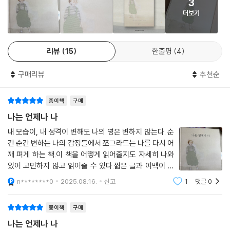
3
루퍼트 스파이라의 이 동화책은 생각, 감정, 상황의 풍경을 지나 내가 본질
더보기
적으로 누구인가를 탐색하는 작은 여행으로 아이들을 이끌어요.
■ 일러스트레이터 주잔나 첼레이가 그린 아름다운 그림과 함께, 이 짧지
리뷰
15
한줄평
4
만 깊은 이야기는 모든 연령대의 독자에게 변화하는 생각과 감정들 저 아
래에는 언제나 흔들리지 않는 평온함과 조용한 기쁨이 있다는 사실을 알려
구매리뷰
추천순
줄 거예요. 이 책을 통해 아이들은 자연스럽게 ‘진짜 나’를 사랑하게 될 거
예요.
종이책
구매
어디에도 휘둘리지 않는 ‘행복으로 가는 길’
나는 언제나 나
내 모습이, 내 성격이 변해도 나의 영은 변하지 않는다. 순
■ 『나는 언제나 나』는 어린이를 위한 동화책이지만, 우리 존재의 가장 깊
간 순간 변하는 나의 감정들에서 쪼그라드는 나를 다시 어
은 핵심을 간결하고 알기 쉽게 보여줘요. 조용한 분위기에서 천천히, 부드
깨 펴게 하는 책.이 책을 어떻게 읽어줄지도 자세히 나와
럽게 읽어주며 아이와 함께 문장을 따라 말하고 그 의미를 음미해보세요.
있어 고민하지 않고 읽어줄 수 있다.짧은 글과 여백이 있
그리고 “여러 기분을 느끼는 나는 어떤 느낌일까?”, “눈을 감고 가만히 숨
는 그림으로 인하여 생각할 여유를 준다.아이들에게 매일
n********0
2025.08.16.
신고
1
댓글
0
쉴 때, 이걸 알아차리는 나는 어디에 있을까?” 같은 이야기를 나눠보세요.
읽어주어 늘 자신의 사랑의 빛을 지켜주고 싶다
종이책
구매
■ 책을 다 읽은 뒤에는 그림 그리기나 몸짓, 작은 명상으로 이어가도 좋답
나는 언제나 나
니다. 이 과정을 통해 아이들은 자신의 내면에 닻처럼 자리한 ‘나’를 느끼게