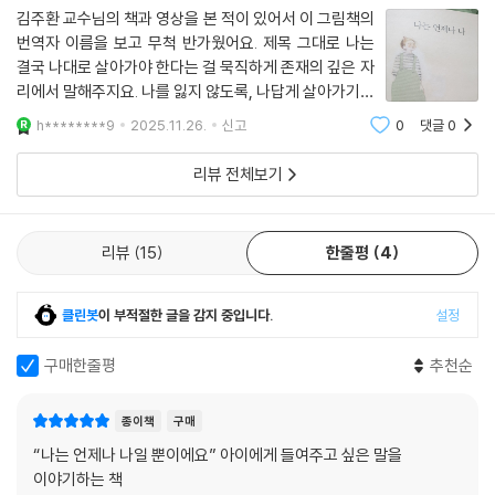
될 거예요. 부모와 아이가 함께 반복해서 읽을수록 그 의미는 더 깊어지고,
김주환 교수님의 책과 영상을 본 적이 있어서 이 그림책의
아이들의 마음도 한층 더 단단해질 거예요.
번역자 이름을 보고 무척 반가웠어요. 제목 그대로 나는
결국 나대로 살아가야 한다는 걸 묵직하게 존재의 깊은 자
리에서 말해주지요. 나를 잃지 않도록, 나답게 살아가기를
■ 이 책을 번역한 김주환 교수는 내면소통 명상에 기반하여 삼성복지재단
바라는 모든 이들에게 필요한 책이라고 생각합니다.
에서 운영하는 어린이집의 유아들을 위한?마음근력 성장 프로그램을 개
h********9
2025.11.26.
신고
0
댓글
0
발하기도 했어요. 책 마지막에 김주환 교수가 제안하는 〈이 책을 아이들에
리뷰 전체보기
게 읽어줄 부모님과 교사 선생님께 드리는 말씀〉이 실려 있어 이 책을 다양
하게 활용하는 방법을 친절히 안내해줍니다.
리뷰
15
한줄평
4
■ 어른에게도 꼭 필요한 이 책은 명상이 필요할 때마다 아이와 함께 수시
로 꺼내 활용하면 좋아요. 복잡한 세상 속에서 아이들이 자신의 내면에 있
는 변치 않는 평온함과 텅 빈 고요함을 알아차리고 건강한 마음근력을 키
클린봇
이 부적절한 글을 감지 중입니다.
설정
워가는 데 이 책이 작은 길잡이가 되기를 바랍니다.
구매한줄평
추천순
명상 동화, 이렇게 활용해보세요
종이책
구매
● 가정에서
“나는 언제나 나일 뿐이에요” 아이에게 들여주고 싶은 말을
잠자리에서, 혹은 낮에 조용히 앉아 아이와 함께 읽으며 “나는 언제나 나
이야기하는 책
야”라고 따라 말하게 해보세요. 아이의 자존감과 내면의 안정감이 자라나