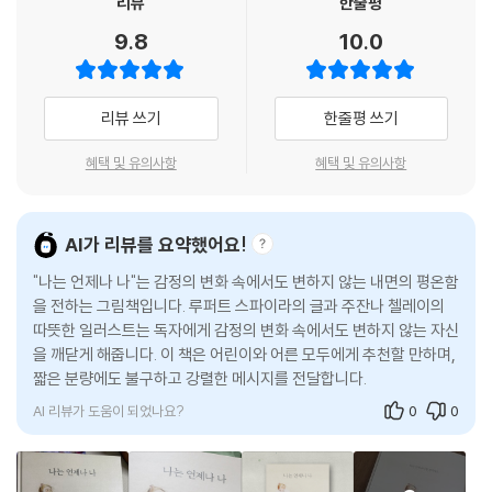
리뷰
한줄평
■ “변화무쌍한 세상 속에서, 끊임없이 변하는 감정이나 외부적 성취와는
9.8
10.0
다른, 내면의 안정되고 영원히 존재하는 ‘나’를 어렴풋이나마 느끼게 해준
다면, 이는 아이들에게 무엇과도 바꿀 수 없는 정서적 안정감과 마음근력
을 키워줄 것입니다. 따라서 이 책은 어린 시절부터 내면의 평화와 안정감
리뷰 쓰기
한줄평 쓰기
을 키워주어, 아이들이 앞으로 마주할 삶의 여러 도전 앞에서 더 단단한 회
복탄력성과 깊은 감성 지능을 기르는 데 도움을 주리라 생각합니다.” -옮
혜택 및 유의사항
혜택 및 유의사항
긴이 김주환(『내면소통』, 『그릿』 저자)
아이에게 주는 가장 깊은 선물, 변치 않는 ‘나’를 만나는 시간
AI가 리뷰를 요약했어요!
"나는 언제나 나"는 감정의 변화 속에서도 변하지 않는 내면의 평온함
■ 『나는 언제나 나』는 “나는 행복해”, “나는 슬퍼”, “나는 놀고 있어” 같은
을 전하는 그림책입니다. 루퍼트 스파이라의 글과 주잔나 첼레이의
일시적인 상태와 변치 않는 핵심적인 ‘나’를 구분하도록 도와줘요. 단순한
따뜻한 일러스트는 독자에게 감정의 변화 속에서도 변하지 않는 자신
언어, 반복적이고 긍정적인 문장, 서정적이고 정교한 그림을 통해, 감정과
을 깨닫게 해줍니다. 이 책은 어린이와 어른 모두에게 추천할 만하며,
생각이 아무리 바뀌어도 그 안에 언제나 같은 모습으로 있는 ‘진짜 나’를 아
짧은 분량에도 불구하고 강렬한 메시지를 전달합니다.
이들이 자연스럽게 알아차리게 해준답니다. 그렇게 아이들은 정서적 안정
AI 리뷰가 도움이 되었나요?
0
0
감과 마음근력을 차근차근 키워갈 수 있어요.
■ 계속해서 변하는 세상 속에서 내가 누구인지 알아가는 건 쉽지 않아요.