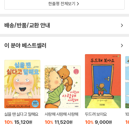
“이 책은 존재에 대한 직관적이고도 품위 있는 어린이 명상 안내서로, 정서
한줄평 전체보기
적 안정감과 회복탄력성 등 아이들이 평생 간직할 내면의 닻을 만들어줄
것입니다.” -김주환(『내면소통』, 『그릿』 저자)
배송/반품/교환 안내
이 분야 베스트셀러
싫을 땐 싫다고 말해요
사랑해 사랑해 사랑해
두드려 보아요
1
10
15,120
10
11,520
10
9,000
1
%
%
%
원
원
원