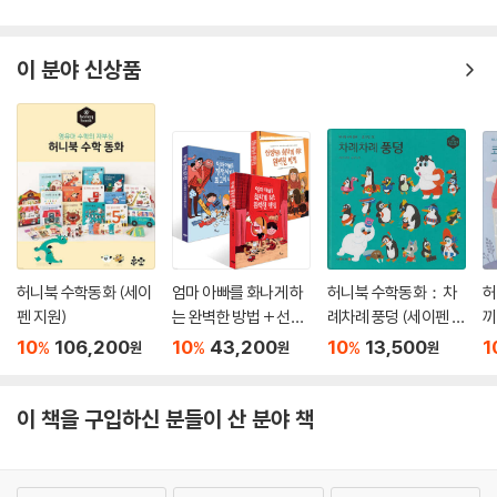
이 분야 신상품
허니북 수학동화 (세이
엄마 아빠를 화나게 하
허니북 수학동화：차
허
펜 지원)
는 완벽한 방법 + 선생
례차례 풍덩 (세이펜 지
끼
님을 화나게 하는 완벽
원)
(
10
106,200
10
43,200
10
13,500
1
%
%
%
원
원
원
한 방법 + 엄마 아빠를
진정시키는 최고의 방
법 세트
이 책을 구입하신 분들이 산 분야 책