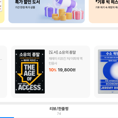
[도서]
소유의 종말
병
제레미 리프킨 저/이희재 역
민음사
10
19,800
%
원
리뷰/한줄평
74