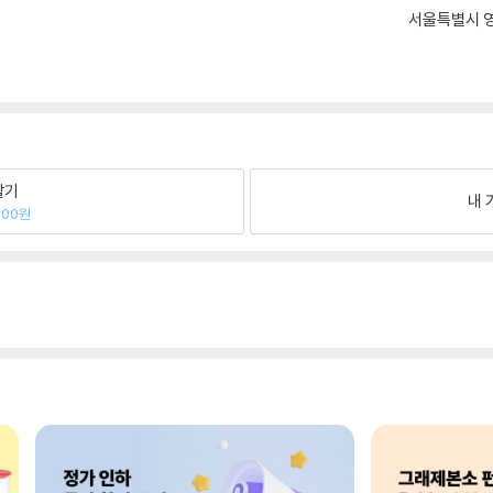
서울특별시 영
팔기
내 
300원