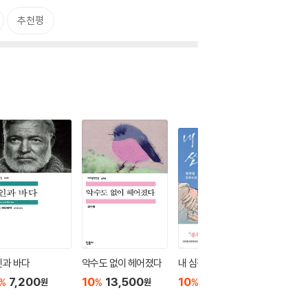
추천평
인과 바다
악수도 없이 헤어졌다
내 심장을 쏴라
넥서스
7,200
10
13,500
10
16,200
10
2
%
%
%
%
원
원
원