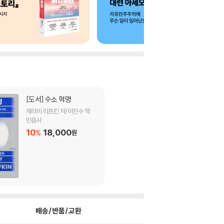
[도서]
수소 혁명
제러미 리프킨 저/이진수 역
민음사
10
18,000
%
원
배송/반품/교환