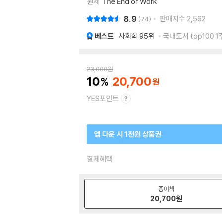
원제
The End of Work
8.9
판매지수
2,562
74
베스트
사회학
95위
국내도서 top100 1
23,000
원
10
20,700
YES포인트
앱 다운 시 1천원 상품권
결제혜택
종이책
20,700
원