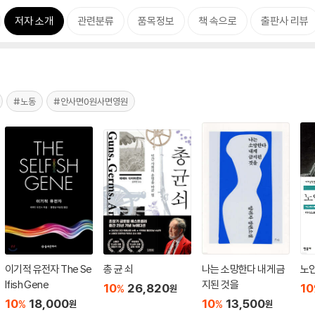
저자 소개
관련분류
품목정보
책 속으로
출판사 리뷰
#노동
#안사면0원사면영원
이기적 유전자 The Se
총 균 쇠
나는 소망한다 내게 금
노
lfish Gene
지된 것을
10
26,820
10
%
원
10
18,000
10
13,500
%
%
원
원