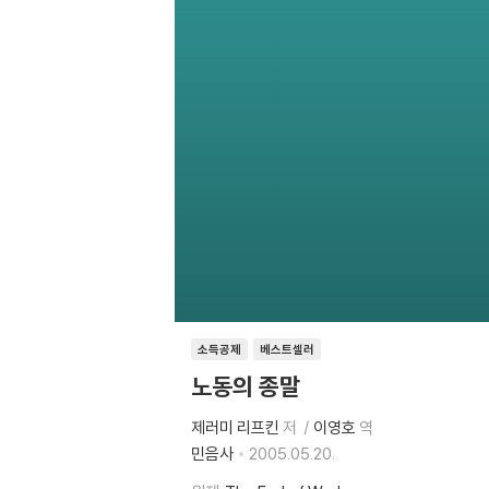
소득공제
베스트셀러
노동의 종말
제러미 리프킨
저
이영호
역
민음사
2005.05.20.