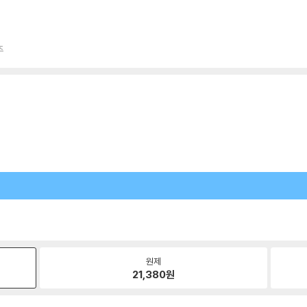
주
원제
21,380
원