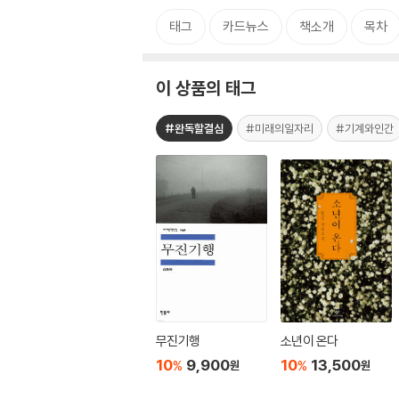
태그
카드뉴스
책소개
목차
이 상품의 태그
#완독할결심
#미래의일자리
#기계와인간
무진기행
소년이 온다
10
9,900
10
13,500
%
%
원
원