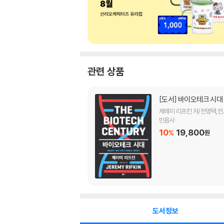
관련 상품
[도서]
바이오테크 시대
제레미 리프킨 저/전영택,전
기 공역
민음사
10
19,800
%
원
도서정보