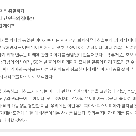
하계의 종말까지
제 간 연구의 집대성!
빌 게이츠
역사를 하나의 통합된 이야기로 다룬 세계적인 화제작 『빅 히스토리』의 저자 데
려워하면서도 어떤 일이 펼쳐질지 엿보고 싶어 하는 존재이다. 미래 예측은 단순
기 위해 인류는 미래에 관한 이야기를 끊임없이 만들어왔다. 『빅 퓨처』는 호모
각법의 역사이자, 50억 년 후의 먼 미래까지 묘사한 일종의 미래 지도라 할 수 
 박테리아와 동식물 등 다른 생명체들의 정교한 미래 예측 메커니즘을 살펴본다.
 시나리오를 다각도로 모색한다.
 예측하고 피하고자 인류는 미래에 관한 다양한 생각법을 고안했다. 점술, 주술,
도구와 원리들이 그 예이다. 모든 생명체는 각자의 유토피아를 꿈꾼다. 즉 나쁜 
 AI의 가능성을 경험한 지금, 우리에겐 어떤 유토피아와 디스토피아가 펼쳐질 
 거대한 도전에 대한 대비책”이라는 찬사를 보냈다. 우리는 지나간 미래를 통해 
 대비할 것인가.