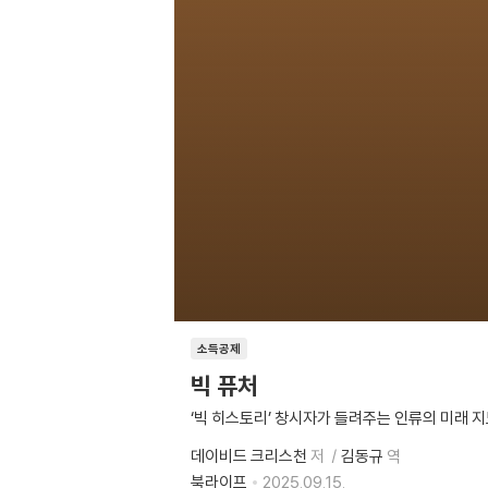
소득공제
빅 퓨처
‘빅 히스토리’ 창시자가 들려주는 인류의 미래 
데이비드 크리스천
저
김동규
역
북라이프
2025.09.15.