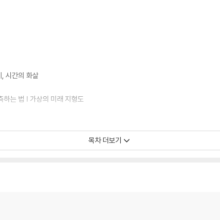
계, 시간의 화살
측하는 법 | 가상의 미래 지형도
목차 더보기
할까?
 생존 비결 | 식물도 정보를 수집하고 확률에 몸을 맡긴다 | 동물의 신경계와 두
| 시간의 변천사 | 기초 시대의 미래 사고