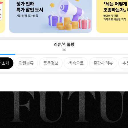
리뷰/한줄평
30
 소개
관련분류
품목정보
책 속으로
출판사 리뷰
추