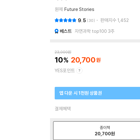
원제
Future Stories
9.5
판매지수
1,452
30
베스트
자연과학 top100 3주
23,000
원
10
20,700
YES포인트
앱 다운 시 1천원 상품권
결제혜택
종이책
20,700
원