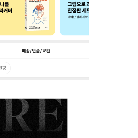
배송/반품/교환
천평