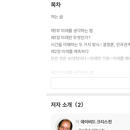
목차
여는 글
제1부 미래를 생각하는 법
제1장 미래란 무엇인가?
시간을 이해하는 두 가지 방식 | 결정론, 인과관
제2장 미래를 예측하다
모든 것은 상대적이다 | 미래의 기원 | 미래를 예
제2부 미래를 관리하는 법
제3장 세포의 미래 관리
미생물의 사생활 | 대장균은 어떻게 미래를 계획
제4장 동식물의 미래 관리
다세포 생물이 직면한 과제 | 협력, 거대생명체의
저자 소개
2
제3부 미래를 대비하는 법
제5장 인류의 도구들
저
데이비드 크리스천
두뇌를 키운 인간 | 언어와 집단 학습이라는 혁명 