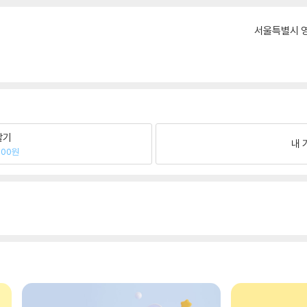
서울특별시 영
팔기
내 
600원