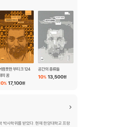
어렴풋한 부티크 124
공간의 종류들
생각하기/분류하기
개의 꿈
10
13,500
10
13,500
%
%
원
원
10
17,100
%
원
학 박사학위를 받았다. 현재 한양대학교 프랑