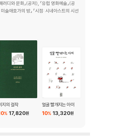
패러디와 문화』(공저), 『유럽 영화예술』(공
어느 미술애호가의 방』 『시점: 시네아스트의 시선
미지의 걸작
얼굴 빨개지는 아이
아무튼, 로드무비
10
17,820
10
13,320
10
10,800
%
%
%
원
원
원