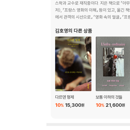
스학과 교수로 재직중이다. 지은 책으로 『아무
풀로 2
저), 『프랑스 영화의 이해』 등이 있고, 옮긴
윙클레 2
에서 관객의 시선으로』 『영화 속의 얼굴』 『프랑
플라세르 1
김호영
의 다른 상품
3.제3부
제롬 씨(다락방 7)
댕트빌 2
알뱅 부인(다락방 8)
계단 7
풀로 3
발렌(다락방 9)
플라세르 2
다르덴 형제
보통 이하의 것들
이하 생략
10
15,300
10
21,600
%
%
원
원