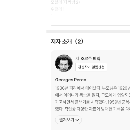
모렐레(다락방 2)
위클레 1
니에토와 로헤르스(다락방 3)
제인 서터(다락방 4)
위팅 1
레올 1
저자 소개
2
로르샤슈 1
댕트빌 1
스모프(다락방 5)
저
조르주 페렉
셀리아 크레스피(다락방 6)
관심작가 알림신청
계단에서 2
로르샤슈 2
Georges Perec
알타몽 1
1936년 파리에서 태어났다. 부모님은 192
모로 1
에서 어머니가 목숨을 잃자, 고모에게 입양되었
기관실에서 1
기고하면서 글쓰기를 시작했다. 1959년 군
했다. 직업상 다양한 자료와 방대한 기록을 
2.제2부
펼쳐보기
로비 1
모로 2