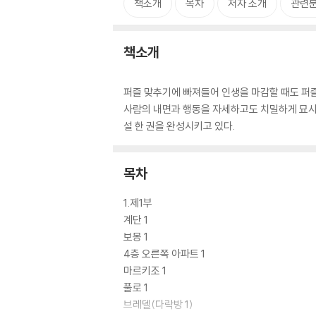
책소개
목차
저자 소개
관련
책소개
퍼즐 맞추기에 빠져들어 인생을 마감할 때도 퍼즐을
사람의 내면과 행동을 자세하고도 치밀하게 묘사해
설 한 권을 완성시키고 있다.
목차
1.제1부
계단 1
보몽 1
4층 오른쪽 아파트 1
마르키조 1
풀로 1
브레델(다락방 1)