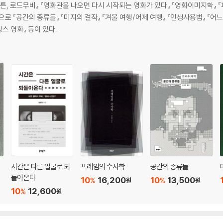
튼, 로드무비』 『영화관을 나오면 다시 시작되는 영화가 있다』 『영화이미지학』 『
 책으로 『공간의 종류들』 『미지의 걸작』 『겨울 여행/어제 여행』 『인생사용법』 『
스 영화』 등이 있다.
시간은 다른 얼굴로 되
프레임의 수사학
공간의 종류들
돌아온다
10
16,200
10
13,500
%
%
원
원
10
12,600
%
원