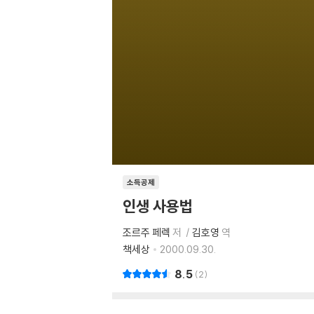
소득공제
인생 사용법
조르주 페렉
저
김호영
역
책세상
2000.09.30.
8.5
2