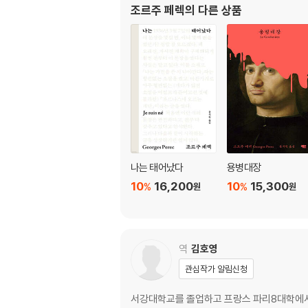
조르주 페렉
의 다른 상품
마르시아 1
알타몽 2
바틀부스 1
로르샤슈 3
계단 3
4층 오른쪽 아파트 2
마르키조 2
보몽 3
마르시아 2
지하 창고 1
나는 태어났다
용병대장
계단 4
10
16,200
10
15,300
%
%
원
원
수위실
계단 5
루베 1
엘리베이터 기계실 1
역
김호영
마르시아 3
관심작가 알림신청
보몽 4
마르키조 3
서강대학교를 졸업하고 프랑스 파리8대학에서 
계단 6