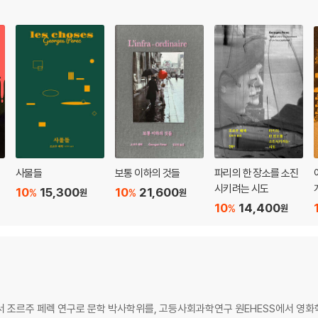
사물들
보통 이하의 것들
파리의 한 장소를 소진
시키려는 시도
10
15,300
10
21,600
%
%
원
원
10
14,400
%
원
조르주 페렉 연구로 문학 박사학위를, 고등사회과학연구 원EHESS에서 영화