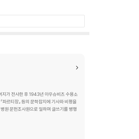
버지가 전사한 후 1943년 아우슈비츠 수용소
』 『파르티장』 등의 문학잡지에 기사와 비평을
안 병원 문헌조사원으로 일하며 글쓰기를 병행