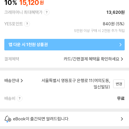
10
15,120
크레마머니 최대혜택가
13,620원
YES포인트
840원 (5%)
5만원 이상 구매 시 2천원 추가 적립
앱 다운 시 1천원 상품권
결제혜택
카드/간편결제 혜택을 확인하세요
배송안내
서울특별시 영등포구 은행로 11(여의도동,
변경
일신빌딩)
배송비
무료
eBook이 출간되면 알려드립니다.