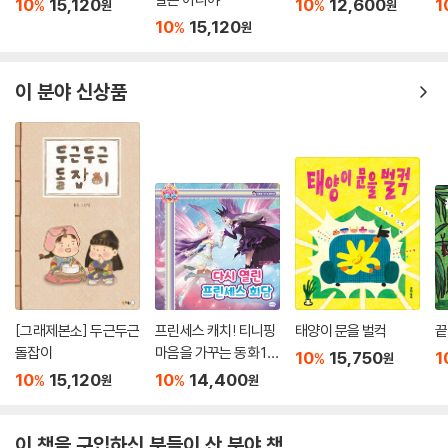
10
15,120
10
12,600
1
%
%
원
원
10
15,120
%
원
이 분야 신상품
[그래제본소] 두근두근
프린세스 캐치! 티니핑
태양이 문을 벌컥
끝
돌잡이
마음을 가꾸는 동화 10
10
15,750
1
%
원
: 다시 열린 프린세스 회
10
15,120
10
14,400
%
%
원
원
담
이 책을 구입하신 분들이 산 분야 책