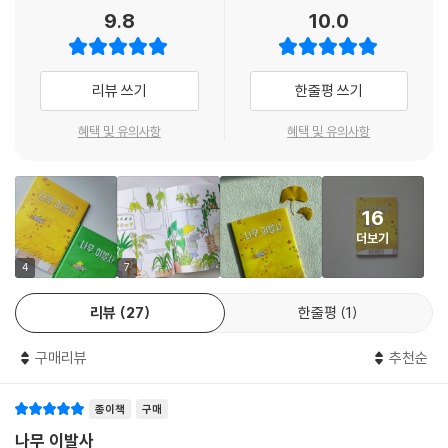
9.8
10.0
『나무 이발사』는 햇빛의 색이자 행복의 상징인 노란색과 성장을 품은 자연
의 초록색을 사용해, 작품의 따뜻한 메시지와 완벽하게 조화를 이루며 모
두의 마음에 스며든다. 또한 봄의 벚꽃, 여름의 청량함, 가을의 단풍, 겨울
리뷰 쓰기
한줄평 쓰기
의 버석버석함 등 변화무쌍한 자연의 모습이 가득 담겨 기분 좋은 활력을
느끼게 한다. 그리고 어쩐지 나를 쳐다보고 있는 듯한 식물들과, 엉뚱한 고
혜택 및 유의사항
혜택 및 유의사항
집을 가진 나무, 확고한 미의 철학을 가진 나무, 신나게 춤을 추다 가지가
엉킨 나무들 등 작가의 귀여운 상상력을 엿볼 수 있는데, 이는 독자들로 하
여금 거리의 가로수를 보며 미용실 놀이를 하듯 자유로운 이야기를 펼칠
16
수 있게 해 어린이들의 주변을 관찰하는 힘과 창의적 사고를 발달하게 한
더보기
다.
4
7
“우리는 매일매일 자라니까요, 뾱!”
리뷰
27
한줄평
1
머리 자르는 걸 싫어하는 아이의 심리에는 자신의 신체 일부인 머리카락이
구매리뷰
추천순
잘려 나가는 것에 대한 공포가 있다. 따라서 많은 육아 전문가들은 아이에
게 잘린 머리카락은 금방 다시 자라난다는 걸 알려주며 안심시키는 것이
종이책
구매
중요하다고 조언한다. 이 책은 머리카락을 자르는 것을 무서워하거나, 새
로운 도전을 망설이는 어린이에게 작은 아이의 모습을 한 이발사가 나무를
나무 이발사