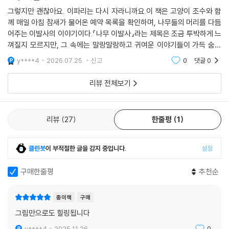
이발하는 모습을 보며 자기 효능감을 느끼고, 두려운 감정을 극복할 수 있
그렇지만 괜찮아요. 이파리는 다시 자라니까요.이 책은 고양이 조수와 함
도록 도움을 준다. 미래를 향해 있는 어린이들에게는 매일이 도전이고 성
께 매일 아침 참새가 물어온 예약 목록을 확인하며, 나무들의 머리를 다듬
장이다. 큰맘 먹고 찾아간 미용실에서 새로 한 헤어스타일을 망쳐서 풀이
어주는 이발사의 이야기이다.『나무 이발사』라는 제목은 조금 투박하게 느
죽은 친구에게도, 용기 내 도전한 일이 가로막혀 실망한 친구에게도 『나무
껴질지 모르지만, 그 속에는 말랑말랑하고 귀여운 이야기들이 가득 숨어
이발사』는 실패하며 나아가는 성장도 있다는 것을, 그리고 우리에겐 오늘
있다. 나무의 하루를 정성껏 다듬어주는 초록빛 예술가, 그의 다정한 가위
y****4
2026.07.25.
신고
0
댓글
0
질 소리를 들려주
보다 더 나은 내일이 있다는 것을 알려줄 것이다.
리뷰 전체보기
리뷰
27
한줄평
1
클린봇
이 부적절한 글을 감지 중입니다.
설정
구매한줄평
추천순
종이책
구매
그림만으로도 힐링됩니다
y****4
2025.11.26.
0