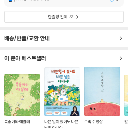
한줄평 전체보기
배송/반품/교환 안내
이 분야 베스트셀러
복숭아와 애벌레
나쁜 일이 있어도 나쁜
수박 수영장
할
날은 아니야