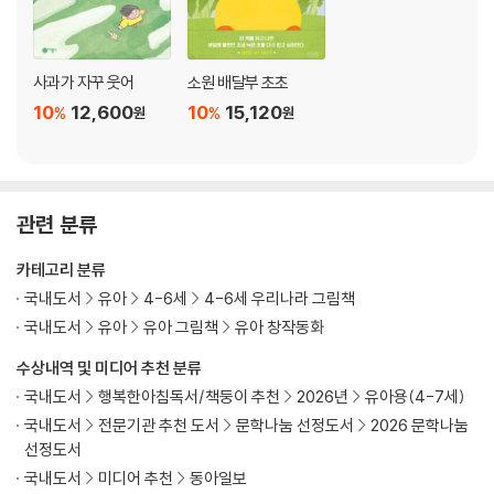
사과가 자꾸 웃어
소원 배달부 초초
10
12,600
10
15,120
%
%
원
원
관련 분류
카테고리 분류
국내도서
유아
4-6세
4-6세 우리나라 그림책
국내도서
유아
유아 그림책
유아 창작동화
수상내역 및 미디어 추천 분류
국내도서
행복한아침독서/책둥이 추천
2026년
유아용(4-7세)
국내도서
전문기관 추천 도서
문학나눔 선정도서
2026 문학나눔
선정도서
국내도서
미디어 추천
동아일보