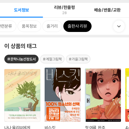
리뷰/한줄평
도서정보
배송/반품/교환
28
관련분류
품목정보
줄거리
출판사 리뷰
이 상품의 태그
#문학나눔선정도서
#계절그림책
#가을그림책
나나 올리브에게
비스킷
첫 여름, 완주
4