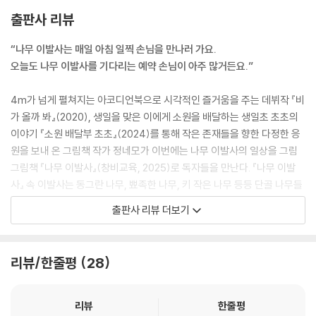
출판사 리뷰
“나무 이발사는 매일 아침 일찍 손님을 만나러 가요.
오늘도 나무 이발사를 기다리는 예약 손님이 아주 많거든요.”
4m가 넘게 펼쳐지는 아코디언북으로 시각적인 즐거움을 주는 데뷔작 『비
가 올까 봐』(2020), 생일을 맞은 이에게 소원을 배달하는 생일초 초초의
이야기 『소원 배달부 초초』(2024)를 통해 작은 존재들을 향한 다정한 응
원을 보내 온 그림책 작가 정네모가 이번에는 나무 이발사의 일상을 그림
그림책 『나무 이발사』(창비교육, 2025)로 독자들을 만난다. 『나무 이발
사』 속 이발사는 동그란 나무, 뾰족한 나무, 키 작은 나무 등등 단골 나무들
의 헤어스타일 고민을 해결하며 눈코 뜰 새 없이 바쁜 하루를 보낸다. 그런
출판사 리뷰 더보기
데 새로운 헤어스타일을 마음에 들어 하지 않는 손님이 등장하며 나무 헤
어스타일 전문가인 나무 이발사에게 위기가 찾아오는데…. 나무 이발사는
오늘 하루를 무사히 보낼 수 있을까?
리뷰/한줄평
28
괜찮아, 괜찮아, 괜찮아.
내일은 더 좋아질 테니까!
리뷰
한줄평