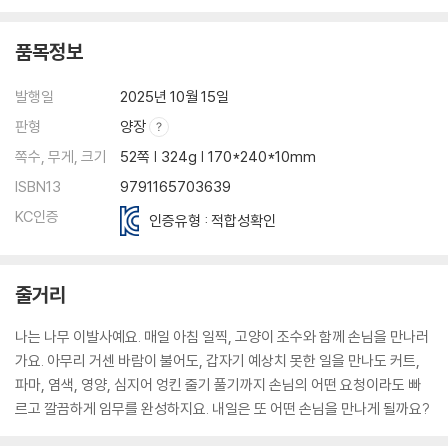
품목정보
발행일
2025년 10월 15일
판형
양장
쪽수, 무게, 크기
52쪽 | 324g | 170*240*10mm
ISBN13
9791165703639
KC인증
인증유형 : 적합성확인
줄거리
나는 나무 이발사예요. 매일 아침 일찍, 고양이 조수와 함께 손님을 만나러
가요. 아무리 거센 바람이 불어도, 갑자기 예상치 못한 일을 만나도 커트,
파마, 염색, 영양, 심지어 엉킨 줄기 풀기까지 손님의 어떤 요청이라도 빠
르고 깔끔하게 임무를 완성하지요. 내일은 또 어떤 손님을 만나게 될까요?