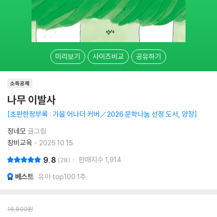
미리보기
사이즈비교
공유하기
소득공제
나무 이발사
초판한정부록 : 가을 어나더 커버／2026 문학나눔 선정 도서, 양장
정네모
글그림
창비교육
2025.10.15.
9.8
판매지수
1,914
28
베스트
유아 top100 1주
16,800
원