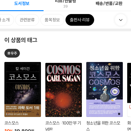
리뷰/한줄평
도서정보
배송/반품/교환
39
 소개
관련분류
품목정보
출판사 리뷰
이 상품의 태그
#우주
코스모스
코스모스 : 100만 부 기
청소년을 위한 코스모
화
념판
스
면
10
19,800