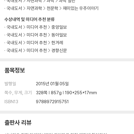
국내도서
자연과학
과학
과학 일반
국내도서
자연과학
천문학
재미있는 우주이야기
수상내역 및 미디어 추천 분류
국내도서
미디어 추천
중앙일보
국내도서
미디어 추천
동아일보
국내도서
미디어 추천
한겨레
국내도서
미디어 추천
경향신문
품목정보
발행일
2015년 01월 05일
쪽수, 무게, 크기
328쪽 | 857g | 190*255*17mm
ISBN13
9788972915751
출판사 리뷰