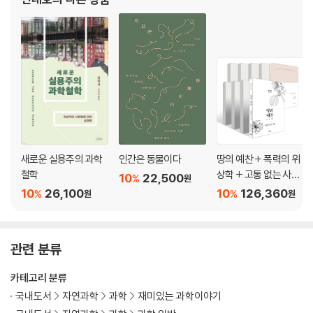
믹스》 《헤겔》(공역) 《초월적 관념론 체계
29 테서랙트
30 과거로 메시지를 전하기
31 인류의 지구 탈출
더 찾아보아야 할 자료들
전문적인 주석
참고 문헌
옮긴이의 용어 해설
옮긴이의 후기
새로운 실용주의 과학
인간은 동물이다
땅의 예찬 + 폭력의 위
인명 색인
철학
상학 + 고통 없는 사회
10
22,500
%
원
사항 색인
+ 리추얼의 종말 + 사
10
26,100
10
126,360
%
%
원
원
물의 소멸 + 정보의 지
배 + 오늘날 혁명은 왜
불가능한가 + 관조하
관련 분류
는 삶 : 무위에 대하여
외 1권
카테고리 분류
국내도서
자연과학
과학
재미있는 과학이야기