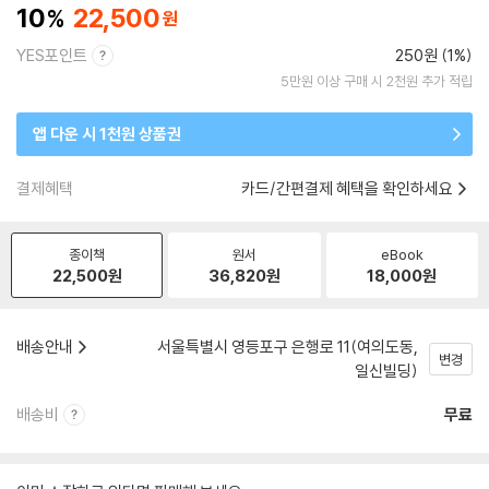
10
22,500
YES포인트
250원 (1%)
5만원 이상 구매 시 2천원 추가 적립
앱 다운 시 1천원 상품권
결제혜택
카드/간편결제 혜택을 확인하세요
종이책
원서
eBook
22,500
원
36,820
원
18,000
원
배송안내
서울특별시 영등포구 은행로 11(여의도동,
변경
일신빌딩)
배송비
무료