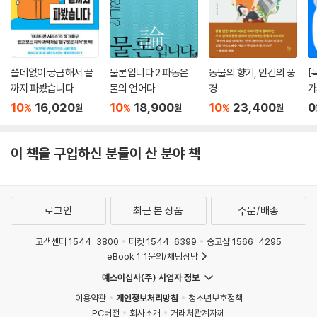
쓸데없이 궁금해서 끝
물론입니다 2 파동은
동물의 향기, 인간의 풍
[
까지 파봤습니다
물의 언어다
경
가
리
10
16,020
10
18,900
10
23,400
0
%
%
%
원
원
원
이 책을 구입하신 분들이 산 분야 책
로그인
최근 본 상품
주문/배송
고객센터 1544-3800
티켓 1544-6399
중고샵 1566-4295
eBook 1:1문의/채팅상담
예스이십사(주) 사업자 정보
이용약관
개인정보처리방침
청소년보호정책
PC버전
회사소개
거래처관계자께