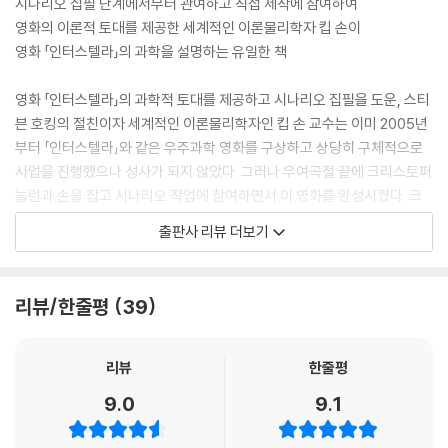
시나리오 집필 단계에서부터 관여하고 직접 제작에 참여하여
영화의 이론적 토대를 제공한 세계적인 이론물리학자 킵 손이
영화 「인터스텔라」의 과학을 설명하는 유일한 책
영화 「인터스텔라」의 과학적 토대를 제공하고 시나리오 집필을 도운, 스티
븐 호킹의 절친이자 세계적인 이론물리학자인 킵 손 교수는 이미 2005년
부터 「인터스텔라」와 같은 우주과학 영화를 구상하고 상당히 구체적으로
사업을 진행했으나 성사가 되지 않았다. 그러나 우여곡절 끝에 크리스토퍼
놀런과 손을 잡고 시나리오 작업에 참여하면서 이 영화를 완성시켰다. 크
리스토퍼 놀런의 최신작 「인터스텔라」는 우리를 우리 우주의 가장 먼 곳과
출판사 리뷰 더보기
그 너머 제5 차원(또는 물리학자들이 말하는 “벌크”)을 향한 환상적인 여
행으로 이끈다. 「인터스텔라」의 이색적인 스토리와 시각효과는 진짜 과학
을 기초로 삼았다. 부분적으로 그것은 기획 단계부터 영화에 참여한 이론
리뷰/한줄평
39
물리학자 킵 손의 덕분이다. 블랙홀부터, 웜홀, 휜 시간, 휜 공간, 특이점,
양자중력, 중력이상, 제5 차원, 크리스토퍼 놀런의 “테서랙트”(4차원 정
육면체), 그밖에 훨씬 더 많은 것들까지, 킵 손은 이 책에서 영화 「인터스텔
리뷰
한줄평
라」의 과학과 그것이 스토리와 시각효과에서 어떻게 표현되는지 생생하게
9.0
9.1
설명한다. 『인터스텔라의 과학』에서 당신은 진짜 과학이 과학소설에 못지
않게 기묘할 수 있음을 배우게 될 것이다.