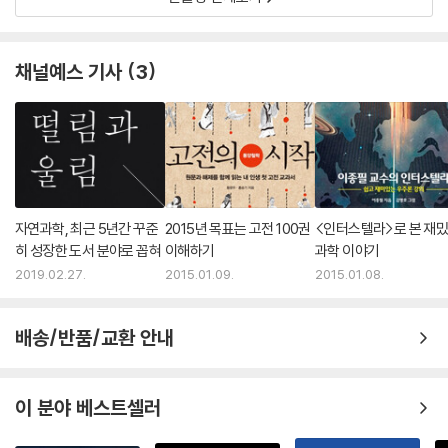
채널예스 기사
3
자연과학, 최근 5년간 꾸준
2015년 목표는 고전 100권
<인터스텔라>로 본 재
히 성장한 도서 분야로 꼽혀
이해하기
과학 이야기
2019.02.27.
2015.01.09.
2015.01.08.
배송/반품/교환 안내
이 분야 베스트셀러