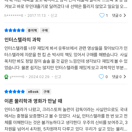
체절명의 위기 속에서 자신을 희생한 쿠퍼가 뛰어든 블랙홀 가르강튀아 내
겨보고 바로 무인대출기로 달려갔다.내 선택은 틀리지 않았고 일요일 오전
부에 대한 설명과 쿠퍼가 도착한 테서랙트 그리고 딸 머프에게 전하는 양
에 빌려와 그날부터 일주일간 - 다행히 그 일주일 동안은 교육 기간과 맞물
h*******6
2017.11.13.
신고
1
댓글
0
려 평소와
자 데이터에 대한 내용을 다룬다.
종이책
구매
킵 손이야말로 영화 「인터스텔라」를 탄생시켰다고 해도 과언이 아니다. 명
인터스텔라의 과학
실상부한 세계적인 이론물리학자인 그는 영화의 이론적 토대를 제공했을
뿐만 아니라 영화 속에 등장하는 우주 현상들에 관한 데이터를 제공하고
인터스텔라를 너무 재밌게 봐서 유투브에서 관련 영상들을 찾아보다가 인
터스텔라에 자문을 한 킵 손 박사의 책도 있어서 구매를 해봤습니다. 사실
제작에 직접 참여함으로써 영화 속 이미지들이 실재 과학을 반영할 수 있
목차만 봐도 정말 잠이 솔솔 올 것 같은 느낌인데 생각보다 재밌게 볼 수 있
도록 했다. 이 영화에 담긴 이미지들은 그냥 허구가 아니라 모두 실재 과학
었습니다. 물론 쉽지는 않지만 인터스텔라를 재밌게 보고 과학적인 부분들
에 근거한 것들이다. 이런 사실이 영화 「인터스텔라」를 다른 공상과학 영화
에 관심이 많은 분들이라면 흥미롭게 볼 수 있을거라는 생각이 듭니다.
와는 구분 짓는 확실한 차이점이다. 영화 「인터스텔라」 속에 등장하는 블랙
y*****6
2024.02.29.
신고
0
댓글
0
홀, 웜홀, 증력이상 등은 오늘날까지 인류가 축적한 과학지식에 바탕을 두
고 설계된 것이다. 영화에 나오는 새로운 행성과 시간여행은 가능한가? 밀
eBook
구매
러 행성을 덮치는 엄청난 쓰나미, 쿠퍼가 딸 머프에게 전하는 메시지의 전
이론 물리학과 영화가 만날 때
달 가능성 등 영화만으로는 풀 수 없었던 우주에 대한 수수께끼와 궁금증
인터스텔라가 나왔고, 크리스토퍼 놀런이 감독이라는 사실만으로도 국내
을 킵 손은 영화 속 스토리를 따라가면서 해당 장면들과 이론을 설명하는
에서는 흥행을 보증했다고 볼 수 있었다. 사실, 인터스텔라를 한 번 보고 전
풍부한 삽화들을 통해서 이해하기 쉽게 설명한다. 영화를 보고 궁금증을
체를 이해한다는 것은 불가능하다고 생각한다. 우주의 신비를 보여주고, 3
느꼈던 독자들과 우리 우주와 시간여행에 대해서 더 많은 것을 알고자 하
차원을 넘어서 4차원, 5차원까지 다루고 있다. 우리가 살고 있는 물리적