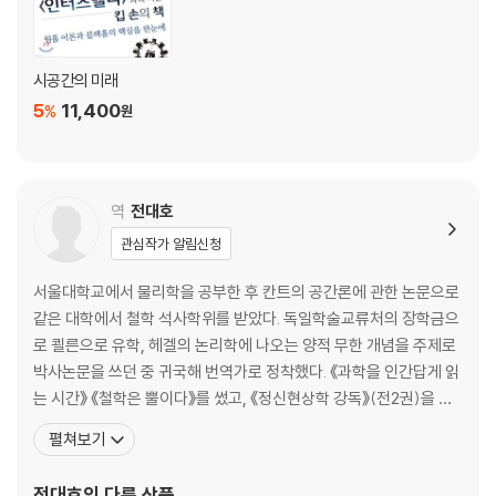
17 밀러 행성
18 가르강튀아의 진동
시공간의 미래
19 만 행성
5
11,400
%
원
20 인듀어런스 호
VI 극한의 물리학
역
전대호
21 4차원과 5차원
관심작가 알림신청
22 벌크에서 사는 존재들
23 중력을 국한하기
서울대학교에서 물리학을 공부한 후 칸트의 공간론에 관한 논문으로
24 중력이상
같은 대학에서 철학 석사학위를 받았다. 독일학술교류처의 장학금으
25 브랜드 교수의 방정식
로 쾰른으로 유학, 헤겔의 논리학에 나오는 양적 무한 개념을 주제로
26 특이점과 양자중력
박사논문을 쓰던 중 귀국해 번역가로 정착했다. 《과학을 인간답게 읽
는 시간》 《철학은 뿔이다》를 썼고, 《정신현상학 강독》(전2권)을 옮
VII 클라이맥스
기고 썼으며, 《가끔 중세를 꿈꾼다》 《성찰》을 비롯해 몇 권의 시집을
펼쳐보기
냈다. 《물은 H2O인가?》 《신에 관하여》 《관조하는 삶》 《허구의 철
27 화산 분화구의 테두리
학》 《인터스텔라의 과학》 《위대한 설계》 《기억을 찾아서》 《로지코
전대호
의 다른 상품
28 가르강튀아 속으로