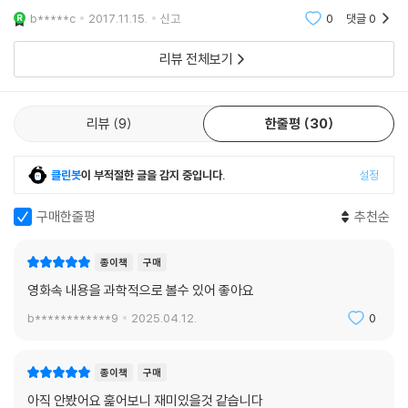
는 독자들에게 최고의 독서가 될 것이다.
공간이 3차원이라고 할 때, 여기에 시간이 더해지면, 4차원이라고 한다.
b*****c
2017.11.15.
신고
0
댓글
0
영화는 여기에 공
리뷰 전체보기
리뷰
9
한줄평
30
클린봇
이 부적절한 글을 감지 중입니다.
설정
구매한줄평
추천순
종이책
구매
영화속 내용을 과학적으로 볼수 있어 좋아요
b************9
2025.04.12.
0
종이책
구매
아직 안봤어요 훑어보니 재미있을것 같습니다