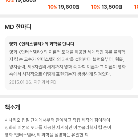
%
원
10
19,800
10
13,500
1
%
%
원
원
MD 한마디
영화 <인터스텔라>의 과학을 만나다
영화 <인터스텔라>의 이론적 토대를 제공한 세계적인 이론 물리학
자 킵 손 교수가 인터스텔라의 과학을 설명한다. 블랙홀부터, 웜홀,
양자중력, 제5차원의 세계까지 영화 속 과학 이론과 그 이론이 영화
속에서 시각적으로 어떻게 표현되는지 생생하게 담겨있다.
2015.01.06.
자연과학 PD
책소개
시나리오 집필 단계에서부터 관여하고 직접 제작에 참여하여
영화의 이론적 토대를 제공한 세계적인 이론물리학자 킵 손이
영화 「인터스텔라」의 과학을 설명하는 유일한 책