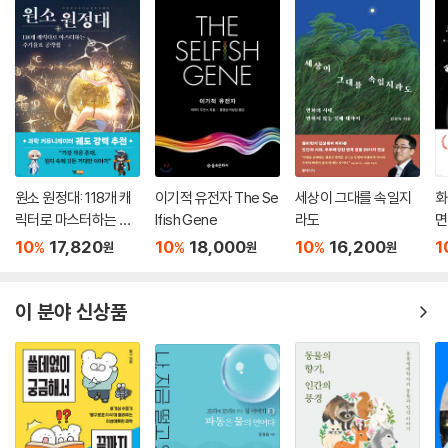
원소 원정대: 118개 캐
이기적 유전자 The Se
세상이 그대를 속일지
화
릭터로 마스터하는 주
lfish Gene
라도
면
기율표 공략집
10
17,820
10
18,000
10
16,200
1
%
%
%
원
원
원
이 분야 신상품