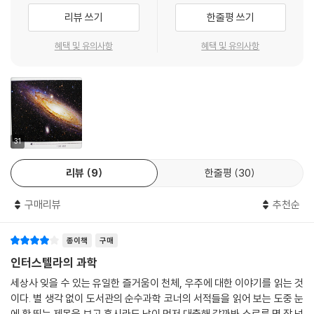
리뷰 쓰기
한줄평 쓰기
제I부 기초에서는 우주로 여행을 떠나기 전에 알아야 할 기본적인 지식들
을 설명한다. 우리 우주의 간략한 역사와 물리학 법칙들 그리고 블랙홀 등
혜택 및 유의사항
혜택 및 유의사항
에 관한 내용이다. 제II부 가르강튀아에서는 인류의 희망을 품고 떠난 쿠퍼
일행이 가게 될 은하를 지배하는 블랙홀 가르강튀아에 대해서 다룬다. 가
르강튀아의 구조를 파헤치고, 그들을 그곳에 이르게 하는 중력 새총 효과
그리고 가르강튀아의 실제 모습을 살펴본다. 제III부 지구에 닥친 재앙에서
는 쿠퍼의 지구를 덮친 병충해로 인해서 인류가 직면하게 된 위기를 다룸
으로써 다른 별로의 여행이 불가피하다는 사실을 설명한다. 제IV부 웜홀에
31
서는 쿠퍼 일행이 다른 별로 가는 데에 핵심적인 구실을 하는 웜홀에 대해
리뷰
9
한줄평
30
서 파헤친다. 웜홀의 구조와 모습 그리고 그 속의 수수께끼까지도 다룬다.
제V부 가르강튀아 주변 탐색에서는 쿠퍼 일행이 인류의 기대를 품고 도착
구매리뷰
추천순
한 첫 번째 행성 밀러 행성과 만 행성 그리고 그들을 그곳에까지 가게 한 우
주선 인듀어런스 호에 대한 내용을 상세히 알 수 있다. 제VI부 극한의 물리
종이책
구매
학에서는 영화 「인터스텔라」에서 관객들에게 새로운 세계를 보여준 다른
차원에 대한 내용과 일반의 상식을 뛰어넘는 중력이상에 관한 브랜드 교수
인터스텔라의 과학
의 방정식 등 영화의 기본이 된 사항들과 영화에서는 설명하지 못했던 내
세상사 잊을 수 있는 유일한 즐거움이 천체, 우주에 대한 이야기를 읽는 것
용들을 저자는 독자들에게 풍부한 이미지와 함께 풀어놓는다. 제VII부 클
이다. 별 생각 없이 도서관의 순수과학 코너의 서적들을 읽어 보는 도중 눈
라이맥스에서는 새로운 행성을 결국 발견하지 못한 쿠퍼 일행에게 닥친 절
에 확 띄는 제목을 보고 혹시라도 남이 먼저 대출해 갈까봐 스르륵 몇 장 넘