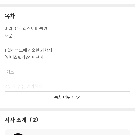
목차
머리말/ 크리스토퍼 놀런
서문
1 할리우드에 진출한 과학자 :
「인터스텔라」의 탄생기
I 기초
2 우리 우주, 간략하게
3 우주를 지배하는 법칙들
목차 더보기
4 휜 시간과 공간, 기조력
5 블랙홀
저자 소개
2
II 가르강튀아