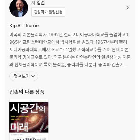
6 가르강튀아의 해부학
저
킵손
7 중력 새총 효과
관심작가 알림신청
8 가르강튀아의 모습
9 원반과 제트
Kip S. Thorne
10 진화의 주춧돌은 우연이야
미국의 이론물리학자. 1962년 캘리포니아공과대학교를 졸업하고 1
965년 프린스턴대학교에서 박사학위를 받았다. 1967년부터 캘리
III 지구에 닥친 재앙
포니아공과대학교에서 조교수로 일했고 석좌교수를 거쳐 현재 이론
물리학 명예교수로 있다. 연구 분야는 아인슈타인의 일반상대성 이론
11 병충해
과 천체물리학이며 특히 블랙홀, 중력파를 다룬다. 중력파 검출기를
12 산소 고갈
건설하는 LIGO 프로젝트를 이끌었으며 2016년 2월 중력파의 존재
펼쳐보기
13 다른 별로 가는 여행
를 탐지해 ‘제2의 노벨상’이라 불리는 카블리상Kavli Prize을 받았고
2017년 같은 공로로 노벨 물리학상을 받았다. 지난 2014년에는 SF
킵손
의 다른 상품
IV 웜홀
영화 〈인터스텔라〉의 과학자문위원 겸 총괄제작자로
14 웜홀
15 「인터스텔라」에 나오는 웜홀의 모습
16 웜홀 발견 : 중력파
V 가르강튀아 주변 탐사