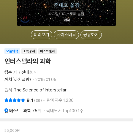
미리보기
사이즈비교
공유하기
오늘의책
소득공제
베스트셀러
인터스텔라의 과학
킵손
저
전대호
역
까치(까치글방)
2015.01.05.
원서
The Science of Interstellar
9.1
판매지수
1,236
39
베스트
과학
75위
국내도서 top100 1주
25,000
원