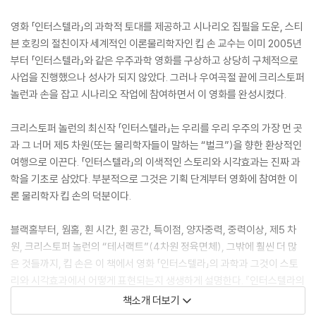
영화 「인터스텔라」의 과학적 토대를 제공하고 시나리오 집필을 도운, 스티
븐 호킹의 절친이자 세계적인 이론물리학자인 킵 손 교수는 이미 2005년
부터 「인터스텔라」와 같은 우주과학 영화를 구상하고 상당히 구체적으로
사업을 진행했으나 성사가 되지 않았다. 그러나 우여곡절 끝에 크리스토퍼
놀런과 손을 잡고 시나리오 작업에 참여하면서 이 영화를 완성시켰다.
크리스토퍼 놀런의 최신작 「인터스텔라」는 우리를 우리 우주의 가장 먼 곳
과 그 너머 제5 차원(또는 물리학자들이 말하는 “벌크”)을 향한 환상적인
여행으로 이끈다. 「인터스텔라」의 이색적인 스토리와 시각효과는 진짜 과
학을 기초로 삼았다. 부분적으로 그것은 기획 단계부터 영화에 참여한 이
론 물리학자 킵 손의 덕분이다.
블랙홀부터, 웜홀, 휜 시간, 휜 공간, 특이점, 양자중력, 중력이상, 제5 차
원, 크리스토퍼 놀런의 “테서랙트”(4차원 정육면체), 그밖에 훨씬 더 많
은 것들까지, 킵 손은 이 책에서 영화 「인터스텔라」의 과학과 그것이 스토
리와 시각효과에서 어떻게 표현되는지 생생하게 설명한다. 『인터스텔라의
과학』에서 당신은 진짜 과학이 과학소설에 못지않게 기묘할 수 있음을 배
책소개 더보기
우게 될 것이다