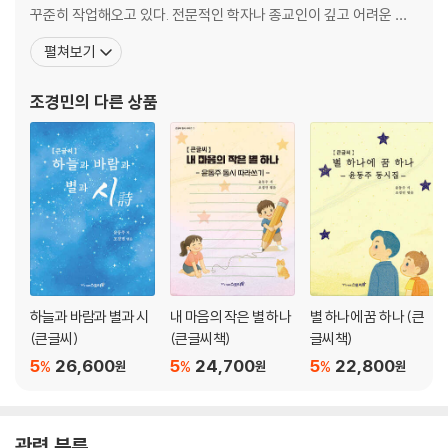
서시
꾸준히 작업해오고 있다. 전문적인 학자나 종교인이 깊고 어려운 학
자화상
문적 설명보다는 누구나 쉽게 읽고 함께 생각해볼 수 있는 글을 쓰는
펼쳐보기
별 헤는 밤
데 마음을 두고 있다. 짧은 문장을 한쪽에 담고, 옆 페이지에 직접 써
볼 수 있는 필사책을 함께 만들어가며, 독자와 함께 공부하고 알아가
조경민
의 다른 상품
별을 사랑하고 순수함을 지키려 했던 시인, 윤동주 아저씨의 이야기
는 과정에서 기쁨을 느끼고 있다. 책으
하늘과 바람과 별과 시
내 마음의 작은 별 하나
별 하나에 꿈 하나 (큰
(큰글씨)
(큰글씨책)
글씨책)
5
26,600
5
24,700
5
22,800
%
%
%
원
원
원
관련 분류