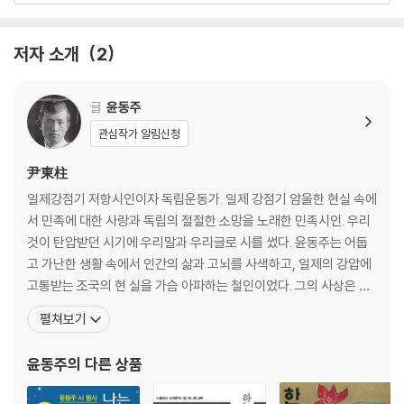
비행기
저자 소개
2
둘 다
무얼 먹고 사나
비온 뒤
글
윤동주
나무
관심작가 알림신청
산울림
빨래
尹東柱
못자는 밤
일제강점기 저항시인이자 독립운동가. 일제 강점기 암울한 현실 속에
해바라기 얼굴
서 민족에 대한 사랑과 독립의 절절한 소망을 노래한 민족시인. 우리
고추밭
것이 탄압받던 시기에 우리말과 우리글로 시를 썼다. 윤동주는 어둡
사과
고 가난한 생활 속에서 인간의 삶과 고뇌를 사색하고, 일제의 강압에
반딧불
고통받는 조국의 현 실을 가슴 아파하는 철인이었다. 그의 사상은 짧
바다
은 시 속에 반영되어 있다. 1917년 12월 30일 만주 북간도 명동촌에
펼쳐보기
기왓장 내외
서 윤영석과 김룡의 맏아들로 출생했다. 윤동주는 청춘 시인이다. 절
친한 친구였던 문익환 목사의 시 ‘동주야’에 의하면 아직 새파란 젊은
윤동주
의 다른 상품
비둘기
이로 기억되고 있었다. 한글을 구사하면서
할아버지