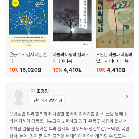
가을밤
만돌이
귀뚜라미와 나와
고향집
버선본
참새
굴뚝
윤동주 시 필사 나는 쓴
하늘과 바람과 별과 시
초판본 하늘과 바람과
겨울
다
미니미니북
별과 시 미니미니북
밤
10
16,020
10
4,410
10
4,410
%
%
%
원
원
원
애기의 새벽
창구멍
눈 1
편
조경민
눈 2
관심작가 알림신청
거짓부리
개
오랫동안 책과 함께하며 다양한 분야의 이야기를 읽고, 글을 통해 소
편지
박한 지혜와 감동을 나누고자 노력하고 있다. 윤동주 시집과 필사책,
호주머니
부처님 말씀을 풀어쓴 책과 필사책, 탈무드와 명심보감, 도덕경, 목민
심서, 논어, 장자 등 여러 고전을 현대인이 편안하게 접할 수 있도록