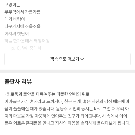
고양이는
부뚜막에서 가릉가릉
애기 바람이
나뭇가지에 소올소올
아저씨 햇님이
하늘 한가운데서 째앵째앵
--- p.10, 「봄」 중에서
책 속으로 더보기
빨래줄에 두 다리를 드리우고
흰 빨래들이 귓속 이야기하는 오후,
출판사 리뷰
쨍쨍한 칠월 햇발은 고요히도
아담한 빨래에만 달린다.
· 외로움과 불안을 다독여주는 따뜻한 언어의 위로
--- p.38, 「빨래」 중에서
아이들은 가끔 혼자라고 느끼거나, 친구 관계, 혹은 자신의 감정 때문에 마
음이 쓸쓸해질 때가 있습니다. 윤동주 시인의 동시는 바로 그럴 때 우리 아
귀뚜라미와 나와
이의 마음을 가장 따뜻하게 안아주는 친구가 되어줍니다. 시 속에서 아이
잔디밭에서 이야기했다.
들은 외로운 존재들을 만나고 자신의 마음을 솔직하게 들여다보게 됩니다.
귀뚤귀뚤