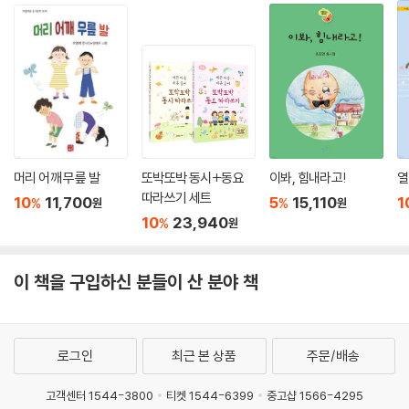
· 순수한 시인의 마음이 아이의 감성을 깨우는 법
윤동주 시인은 시대를 초월해 수많은 사람의 마음을 울리는 '별과 바람의
시인'입니다. 이 동시집은 시인이 어른이 되어서도 잃지 않았던 가장 맑고
깨끗한 어린이의 마음을 담고 있습니다. 시인 아저씨는 우리 주변의 작은
풀잎, 하늘의 별, 살랑이는 바람에게도 말을 걸고 그들의 이야기를 귀 기울
여 들었습니다.
이 책을 읽는 아이들은 시인 아저씨를 따라, 온 세상의 작은 목소리에 집중
하는 법을 배우게 됩니다. 동시 한 편을 읽는 것만으로도 디지털 환경에 지
머리 어깨 무릎 발
또박또박 동시+동요
이봐, 힘내라고!
열
친 아이들의 마음이 깨끗하게 정화되고, 복잡한 세상 속에서 자연의 아름
따라쓰기 세트
10
11,700
5
15,110
1
%
%
원
원
다움과 생명의 소중함을 발견하는 순수한 눈을 되찾을 수 있습니다. 윤동
10
23,940
%
원
주 시의 맑고 투명한 언어는 우리 아이의 감성 발달에 가장 귀한 씨앗을 심
어줄 것입니다.
이 책을 구입하신 분들이 산 분야 책
· 외로움과 불안을 다독여주는 따뜻한 언어의 위로
아이들은 때때로 혼자라고 느끼거나, 친구와의 관계, 혹은 스스로의 고민
때문에 마음이 쓸쓸해질 때가 있습니다. 윤동주 시인의 동시는 바로 그럴
로그인
최근 본 상품
주문/배송
때 우리 아이의 마음을 가장 따뜻하게 안아주는 친구가 됩니다.
시 속에서 아이들은 캄캄한 밤을 혼자 걷는 외로운 강아지를 만나기도 하
고객센터 1544-3800
티켓 1544-6399
중고샵 1566-4295