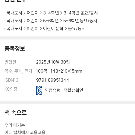
국내도서
어린이
3-4학년
3-4학년 동요/동시
국내도서
어린이
5-6학년
5-6학년 동요/동시
국내도서
어린이
어린이 문학
동요/동시
품목정보
발행일
2025년 10월 30일
쪽수, 무게, 크기
100쪽 | 148*210*15mm
ISBN13
9791189951344
KC인증
인증유형 : 적합성확인
책 속으로
우리 애기는
아래 발치에서 코올코올