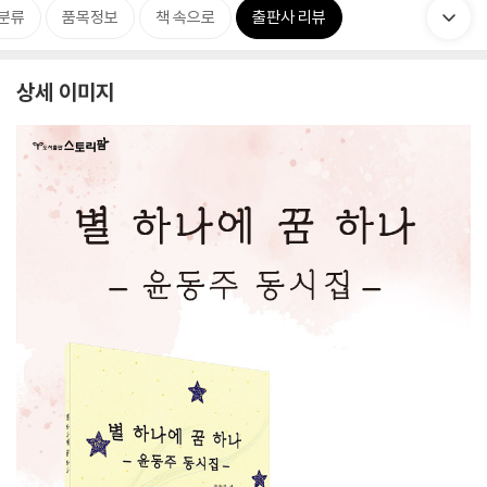
분류
품목정보
책 속으로
출판사 리뷰
상세 이미지