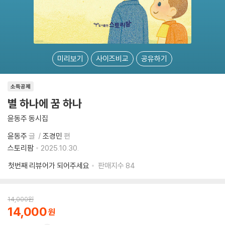
미리보기
사이즈비교
공유하기
소득공제
별 하나에 꿈 하나
윤동주 동시집
윤동주
글
조경민
편
스토리팜
2025.10.30.
첫번째 리뷰어가 되어주세요
판매지수
84
14,000
원
14,000