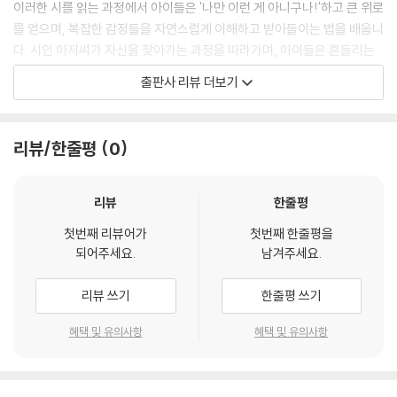
이러한 시를 읽는 과정에서 아이들은 '나만 이런 게 아니구나!'하고 큰 위로
귀뚤귀뚤
를 얻으며, 복잡한 감정들을 자연스럽게 이해하고 받아들이는 법을 배웁니
다. 시인 아저씨가 자신을 찾아가는 과정을 따라가며, 아이들은 흔들리는
아무에게도 알으켜주지 말고
감정을 스스로 다스릴 수 있는 단단한 마음의 힘을 키우고 자아 정체성을
출판사 리뷰 더보기
우리 둘만 알자고 약속했다.
형성하게 됩니다. 이 책은 우리 아이에게 정서적 안정감과 자기 이해를 선
물하는 최고의 감성 교육서입니다.
귀뚤귀뚤
리뷰/한줄평
0
귀뚤귀뚤
· 언어의 재미를 더하는 친절한 편집과 풍부한 상상력
오래전에 쓰인 고전이라 해서 어렵거나 지루할까 걱정할 필요는 없습니다.
귀뚜라미와 나와
이 동시집은 현대의 아이들이 윤동주 시인과 가장 친밀하게 만날 수 있도
리뷰
한줄평
달 밝은 밤에 이야기했다.
록 하였습니다. 현재 잘 쓰지 않거나 뜻이 모호한 옛말들은 부드럽고 쉬운
첫번째 리뷰어가
첫번째 한줄평을
--- p.60, 「귀뚜라미와 나와」 중에서
현대어로 다듬었습니다.
되어주세요.
남겨주세요.
다만, 시인 특유의 서정적인 감성과 리듬감이 살아있는 표현들은 그대로
살려 원문의 특별한 울림을 경험하게 했습니다.
리뷰 쓰기
한줄평 쓰기
특히 시를 읽다가 궁금증이 생길 때를 대비해 시 아래에 ‘도움말’을 달아두
혜택 및 유의사항
혜택 및 유의사항
어, 아이들이 시의 숨은 의미를 스스로 탐색하는 재미를 더했습니다. 이처
럼 쉽고 친절한 동시집은 아이들이 언어의 벽에 부딪히지 않고, 시인 아저
씨의 마음속 이야기를 자유롭게 상상하며 풀어보는 즐거움을 선사할 것입