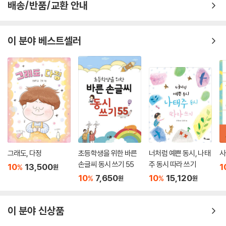
배송/반품/교환 안내
니다.
· 동시에서 명시로, 위대한 문학으로 가는 첫 계단
이 분야 베스트셀러
이 동시집은 단순히 재미있는 시를 읽는 것을 넘어, 우리 아이들이 한국 문
학의 가장 빛나는 별을 만나는 결정적인 첫 경험을 제공합니다. 동시를 통
해 윤동주 시인님의 따뜻하고 순수한 마음을 충분히 이해한 뒤, 책의 맨 마
지막 부분에는 특별 부록으로 시인님의 대표 명시 세 편, ?서시?, ?별 헤는
밤?, ?자화상?을 수록했습니다.
이는 아이들이 어릴 때부터 윤동주 시인의 문학적 유산을 자연스럽게 접하
고, 동시에서 나아가 시인님의 깊고 입체적인 시 세계를 미리 경험하는 기
회를 제공합니다.
그래도, 다정
초등학생을 위한 바른
너처럼 예쁜 동시, 나태
사
이 한 권의 책으로 아이들은 순수함을 배우고, 감정을 정리하며, 나아가 한
손글씨 동시 쓰기 55
주 동시 따라 쓰기
국 문학의 걸작을 미리 맛보게 됩니다. 이 동시집은 우리 아이의 평생 독서
10
13,500
1
%
원
10
7,650
10
15,120
습관과 문학적 안목을 길러줄 가장 가치 있는 선물이 될 것입니다.
%
%
원
원
윤동주 동시집: 순수와 위로의 언어로 세상과 만나다.
이 분야 신상품