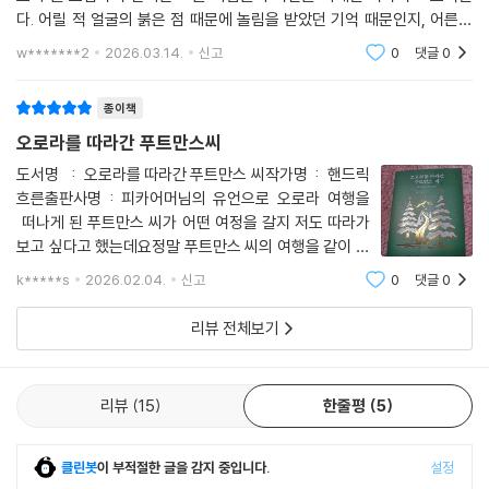
다. 어릴 적 얼굴의 붉은 점 때문에 놀림을 받았던 기억 때문인지, 어른이
된 지금도 타인의 시선과 평가를 견디기 힘들어한다. 그래서 가능하면 다
w*******2
2026.03.14.
신고
0
댓글
0
른 사람들과 말을 섞
종이책
오로라를 따라간 푸트만스씨
도서명 : 오로라를 따라간 푸트만스 씨작가명 : 핸드릭
흐른출판사명 : 피카어머님의 유언으로 오로라 여행을
떠나게 된 푸트만스 씨가 어떤 여정을 갈지 저도 따라가
보고 싶다고 했는데요정말 푸트만스 씨의 여행을 같이 떠
났습니다호르트 푸르만스 씨는 47살의 미혼 그리고 안경
k*****s
2026.02.04.
신고
0
댓글
0
을 쓰며 얼굴에 와인 자국 같은 얼룩이 있다'더 좋은 수면
매트리스'의 회계 업무를 25년 6개월 동
리뷰 전체보기
리뷰
15
한줄평
5
클린봇
이 부적절한 글을 감지 중입니다.
설정