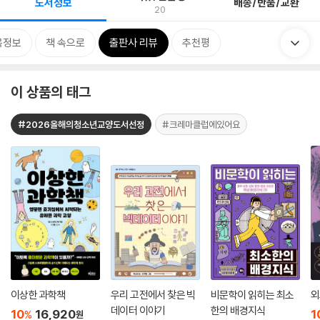
도서정보
배송/반품/교환
20
목정보
책 속으로
출판사 리뷰
추천평
이 상품의 태그
#2026올해의청소년교양도서선정
#크레마클럽에있어요
이상한 과학책
우리 고전에서 찾은 빅
비문학이 읽히는 최소
외
데이터 이야기
한의 배경지식
10
16,920
1
%
원