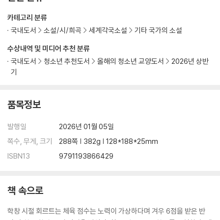
카테고리 분류
국내도서
소설/시/희곡
세계각국소설
기타 국가의 소설
수상내역 및 미디어 추천 분류
국내도서
청소년 추천도서
올해의 청소년 교양도서
2026년 상반
기
품목정보
발행일
2026년 01월 05일
쪽수, 무게, 크기
288쪽 | 382g | 128*188*25mm
ISBN13
9791193866429
책 속으로
학창 시절 회르트는 체육 점수는 노력이 가상하다며 겨우 6점을 받은 반