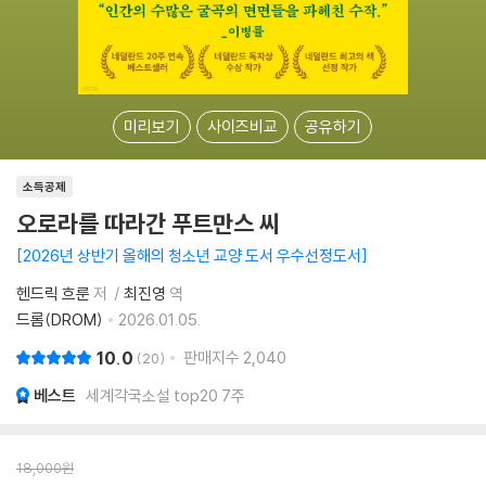
미리보기
사이즈비교
공유하기
소득공제
오로라를 따라간 푸트만스 씨
2026년 상반기 올해의 청소년 교양 도서 우수선정도서
헨드릭 흐룬
저
최진영
역
드롬(DROM)
2026.01.05.
10.0
판매지수
2,040
20
베스트
세계각국소설 top20 7주
18,000
원