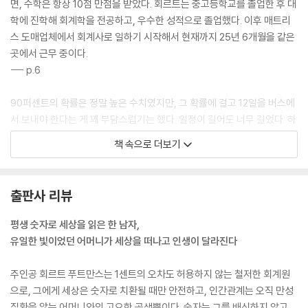
면, 수학은 항상 10점 만점을 받았다. 회르트는 중고등학교를 졸업한 후 대
학에 진학해 회계학을 전공하고, 우수한 성적으로 졸업했다. 이후 매트리
스 도매업체에서 회계사로 일하기 시작해서 현재까지 25년 6개월을 같은
곳에서 근무 중이다.
--- p.6
90퍼센트의 확률은 정말 높은 수치였지만, 그 확률에 걸고 12일을 버스에
서 보내야 한다는 게 꽤 부담스럽기는 했다. 일정이 길어도 너무 길었다. 하
지만 헤르트는 어머니와의 약속을 지켜야 했다. 엄밀히 따지자면… 약속은
책 속으로 더보기
단지 여행에 대해 알아보겠다는 것뿐이었지만 말이다.
--- p.36
출판사 리뷰
헤르트는 그들이 버둥거리는 모습을 지켜보며, 이 배에서 영영 길을 잃어
버렸으면 좋겠다고 생각했다. 다만 어머니는 그런 생각은 속으로만 하는
평생 숫자로 세상을 읽은 한 남자,
건 괜찮지만, 입 밖으로 내면 안 되는 거라고 했다.
유일한 빛이었던 어머니가 세상을 떠나고 인생이 달라진다
--- p.117
주인공 회르트 푸트만스는 1센트의 오차도 허용하지 않는 철저한 회계원
헤르트는 버스에서 내리기는 했지만, 사진은 찍지 않았다.
으로, 그에게 세상은 숫자로 치환될 때만 안전하고, 인간관계는 오직 만성
‘누가 이걸 본다고?’
질환을 앓는 어머니와의 고요한 공생뿐이다. 숫자는 그를 배신하지 않고,