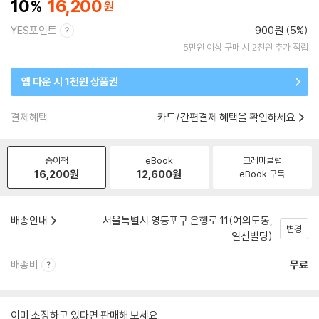
10
16,200
YES포인트
900원 (5%)
5만원 이상 구매 시 2천원 추가 적립
앱 다운 시 1천원 상품권
결제혜택
카드/간편결제 혜택을 확인하세요
종이책
eBook
크레마클럽
16,200
원
12,600
원
eBook 구독
배송안내
서울특별시 영등포구 은행로 11(여의도동,
변경
일신빌딩)
배송비
무료
이미 소장하고 있다면 판매해 보세요.