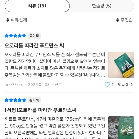
이 소설은 단순히 ‘회르트 푸트만스’라는 한 남자의 특별한 여행기가 아니
리뷰
15
한줄평
5
다. 헨드릭 흐룬은 주인공의 서툰 발걸음을 통해 우리 모두의 내면에 숨겨
진 고립된 자아를 불러낸다. 여러 가지 이유로 자신만의 성벽 뒤로 숨어버
리뷰전체
추천순
린 순간들, 세상과의 연결고리가 끊어져 끝없는 고독으로 밀려가던 시간
들…. 드러내지 않아도 우리는 모두 자신만의 요새를 치고 살아가는 ‘각자
종이책
의 푸트만스’를 품고 있다.
오로라를 따라간 푸트만스 씨
오로라를 따라간 푸트만스 씨를 쓴 작가 헨드릭 흐룬은 네
푸트만스가 어머니라는 유일한 빛을 잃고 암흑 속에 던져졌을 때 느꼈던
델란드 작가입니다.실명이 아닌 필명으로 알려져 있습니
막막함은, 인생의 가장 어두운 터널을 지나는 이들의 절망과 닮아 있다. 하
다. 독특한 제목과 소재로 많은 독자에게 사랑받는 작가로
지만 가장 깊은 어둠이 찾아왔을 때야말로, 비로소 눈부신 오로라를 발견
주목받는 작가반열에 들었다고 할 수 있을것 같습니다. 이
할 기회이기도 하다. 이 소설은 억지스러운 긍정이나 희망을 말하지 않는
책의 주인공인 푸트만스 씨는 보통과 조금 다른 사람인듯
m******e
2026.02.03.
신고
1
댓글
0
다. 그저 각자의 푸트만스를 어떻게 할 것인지에 대해 질문한다. 12일간의
합니다. 어릴때부터 학교 친구들에게 괴롭힘을 당하는 학
여행 끝에 푸트만스는 어떤 결정을 했을까? 그리고 그 여정을 함께 따라간
폭 피해자였죠.그가 마음을 터놓을 수
종이책
우리는 어떤 결정을 하게 될까?
[서평]오로라를 따라간 푸트만스씨
회르트 푸트만스, 47세 미혼으로 175cm의 키에 몸무게
는 90kg로 안경을 썼고 약간 탈모가 진행되고 있었고 얼
굴의 오른쪽뺨에는 와인 얼룩같은 반점이 있다. 한마디로