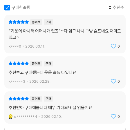
구매한줄평
추천순
종이책
구매
“기운이 아니라 어머니가 없죠”~다 읽고 나니 그냥 슬프네요 재미도
있고~
k****0
2026.03.11.
0
종이책
구매
추천보고 구매했는데 웃음 슬픔 다있네요
k******3
2026.02.28.
0
종이책
구매
추천받아 구매해봅니다 매우 기대되요 잘 읽을게요
e*********4
2026.02.10.
0