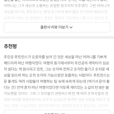
헤르트는 사진을 찍는 무리와 거리를 두기 위해 한참을 걸어 나갔다. 그래
어머니는 그가 세상과 소통하는 유일한 창구이자 우주였다. 그런 어머니가
야만 조용히 풍경을 감상할 수 있을 것 같았다.
세상을 떠나자, 푸트만스는 평생 견고하게 쌓아 올린 자기만의 세상이 단
--- p.149
숨에 무너지는 걸 경험한다. 끝없는 절망과 고독에서 그를 다시 일으킨 건
임종 전 어머니가 남긴 마지막 유언이었다. “너 자신을 위해 멋진 여행을
출판사 리뷰 더보기
잠시 후, 헤르트는 텅 빈 거리와 조용한 부두를 따라 미니어처 같은 도시를
떠나보지 않을래?”
걷고 있었다. 레오 말로는 지금은 노르웨이의 관광 비수기라는데, 호텔의
투숙률을 봐도 알 수 있었다. 지금까지 머문 네 곳 중 세 곳의 호텔에서는
“상실의 어둠을 연결의 빛으로”
추천평
그들 일행이 유일한 손님이었다. 헤르트의 기준에서는 지금보다 더 비수기
12일간의 버스 여행, 새로운 희망의 빛을 찾아 나서다
여도 좋았다. 사람이 없고, 차도 없는 거리가 편안했다.
주인공 푸트만스가 오로라를 보러 간 것은 세상을 떠난 어머니를 기쁘게
--- p.205
어머니와의 약속을 지키기 위해 그는 평생 해본 적 없는, 해볼 생각도 없던
해드리려 떠난 여행이었다. 여행의 동기에서부터 주인공의 캐릭터가 심상
선택을 한다. 오로라를 보기 위해 버스 여행을 하기로 한 것이다. 평생 타인
치 않다는 게 암시되고 있듯, 그는 숫자와 친하고 숫자만 즐기고 숫자로 세
“그런데, 내 생각엔 우리 예전에 어딘가에서 본 적 있는 것 같아.”
과의 거리를 숫자로 계산하며 살아왔는데, 오로라를 보기 위해서는 불편하
상을 읽으려 하는 오직 숫자의 기능으로만 호흡하는 사람이다. 푸트만스는
헤르트는 고개를 저었다. “아뇨, 전 그런 기억 없습니다. ”
고 좁은 버스에서 낯선 이들과 12일을 견뎌야 한다. 하루하루 쉽지 않지만,
운 좋게도 여러 사람들이 여행하는 팀 속에 속하게 되는데 (여기서 운이 좋
“혹시 철도청에서 일한 적 있어? 거기서 봤나?”
아이러니하게도 그 좁은 공간에서 맞닿은 사람의 체온은 그를 조금씩 변화
다는 건) 만약 혼자 떠난 여행이었다면 이토록 재미있는 소설의 탄생은 불
“아뇨, 저 기차는 거의 안 타요. ”
시킨다. 숫자가 결코 줄 수 없었던 타인의 진심과 온기는, 상실의 어둠 속에
가능했을 것이다. 그와 그 무리들이 관광버스에 탄 채 여러 우여곡절과 관
“그럼 베이직 핏?* 거기서 본 거 아냐?”
갇혀 있던 그를 서서히 세상 밖으로 끌어올리는 연결의 빛이 되어준다.
계의 마비를 경험하면서도 모두가 순간순간 목격한 것은 자연을 따르고 있
“거기도 한 번도 안 가봤어요.”
다는 ‘찡한’ 사실이었다. 감각적이면서도 찬란한 유머가 돋보이는, 인간의
“고향이 어딘데, 헤르트?”
"비극을 웃음으로 승화시키는 거장의 필력"
수많은 굴곡진 면면들을 잘 파헤친 수작을 만나서 기쁘다. 게다가 우리가
“베베르베이크요.”