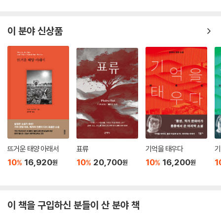
이 분야 신상품
뜨거운 태양 아래서
표류
기억을 태우다
기
10
16,920
10
20,700
10
16,200
1
%
%
%
원
원
원
이 책을 구입하신 분들이 산 분야 책