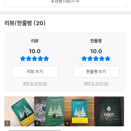
추천평 더보기
네덜란드 국민 작가 헨드릭 흐룬의 신작 장편소설
좋아하는 작가 파트리크 쥐스킨트의 새 버전의 탄생을 알리는 소설이라는
“아니네, 거긴 너무 멀어. 우린 아펠도른에서 왔거든. 이상하네. 분명 어딘
점에서 그 기쁨은 몇 배나 된다. 이 맑은 소설 한 권을 빌려와 독자분들을
가에서 본 기억이 있는데. ”
이 소설은 무거운 주제를 경쾌하게 풀어내는 헨드릭 흐룬 특유의 가벼운
기쁜 마음으로 오로라 여행에 초대한다.
그는 아내를 쿡 찔렀다.
리뷰/한줄평
20
스토리텔링의 정점을 보여준다. 네덜란드 주요 언론들은 이 작품에 대해
“산, 당신도 좀 봐줘. 헤르트 낯익지 않아?”
- 이병률 (시인, 여행작가)
아낌없는 찬사를 보냈다.
산드라는 다시 몸을 앞으로 숙이고 헤르트를 바라보더니, 미소 지으며 고
리뷰
한줄평
개를 저었다.
“헨드릭 흐룬은 무거운 주제도 웃긴 이야기처럼 받아들이게 만드는 마법
“유감스럽게도… 아닌 것 같아요.”
10.0
10.0
같은 스타일을 가졌다.” - 〈네덜란드 다흐블라트〉
헤르트는 이 상황이 왜 유감스러운지 이해할 수 없었다.
“또 하나의 놀랍고도 비극적이며 코믹스러운 걸작” - 〈트로스 콤파스〉
--- p.211
“누구든지 쉽게 읽고 깊게 공감할 수 있는, 유쾌하면서도 감동적인 책” -
리뷰 쓰기
한줄평 쓰기
〈알게멘 다그블라드〉
혜택 및 유의사항
혜택 및 유의사항
헨드릭 흐룬은 슬픔을 억지로 강요하지 않는다. 대신 세상과 소통하는 데
서툰 한 남자가 겪는 여행기를 위트 있게 그려내어, 그 호흡에 독자들이 그
웃음의 끝에서 묵직한 감동의 파고를 마주하게 만든다.
6
“어쩌면 우리는 모두 각자의 ‘푸트만스’가 있다”
더보기
가장 어두운 밤을 지나는 모든 이들에게 보내는 메시지
2
4
4