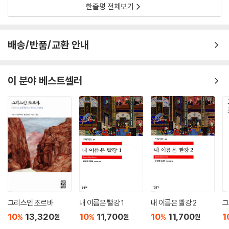
한줄평 전체보기
배송/반품/교환 안내
이 분야 베스트셀러
그리스인 조르바
내 이름은 빨강 1
내 이름은 빨강 2
그
10
13,320
10
11,700
10
11,700
1
%
%
%
원
원
원