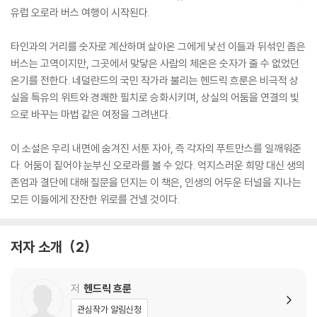
유럽 오로라 버스 여행이 시작된다.
타인과의 거리를 숫자로 계산하며 살아온 그에게 낯선 이들과 뒤섞인 좁은
버스는 고역이지만, 그곳에서 맞닿은 사람의 체온은 숫자가 줄 수 없었던
온기를 전한다. 네덜란드의 국민 작가라 불리는 헨드릭 흐룬은 비극적 상
실을 특유의 위트와 경쾌한 필치로 승화시키며, 상실의 어둠을 연결의 빛
으로 바꾸는 마법 같은 여정을 그려낸다.
이 소설은 우리 내면에 숨겨진 서툰 자아, 즉 각자의 푸트만스를 일깨워준
다. 어둠이 짙어야 눈부신 오로라를 볼 수 있다. 억지스러운 희망 대신 생의
존엄과 결단에 대해 질문을 던지는 이 책은, 인생의 어두운 터널을 지나는
모든 이들에게 잔잔한 위로를 건넬 것이다.
저자 소개
2
저
헨드릭 흐룬
관심작가 알림신청