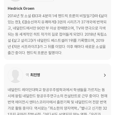
Hedrick Groen
2014년 첫 소설 《83과 4분의 1세 헨드릭 흐룬의 비밀일기》와 《삶이
있는 한》, 《결승선까지 유쾌하게》 3권의 시리즈가 37개국에 번역되
고, 네덜란드에서만 90만 부 이상 판매됐으며, TV와 연극으로 각색
되는 등 세계적인 히트 작가의 길로 접어들게 되었다. 2018년 독립소
설 《살고 살리고》가 네덜란드 베스트셀러 1위를 기록했으며, 2019
년 《작은 서프라이즈》가 그 뒤를 이었다. 이후 해마다 새로운 소설을
출간 중이다. 헨드릭 흐룬은 필명이다.
역
최진영
네덜란드 레이던대학교 항공우주법학과에서 학생들을 가르치는 동
시에 왕립 네덜란드 항공우주연구소의 컨설턴트로 근무 중이다. 현재
번역 에이전시 엔터스코리아에서 출판기획 및 네덜란드어 전문 번역
가로 활동 중이다. 역서로는 『최소한의 양자역학』 『별나고 신기한 32
1가지 공머리 잡학사전』 『어디서도 상영되지 않는 영화』 『우리가 미