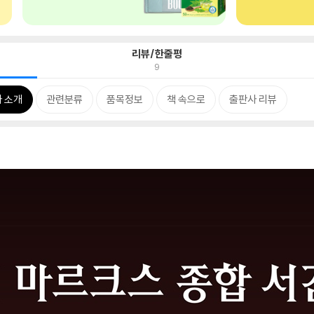
리뷰/한줄평
9
 소개
관련분류
품목정보
책 속으로
출판사 리뷰