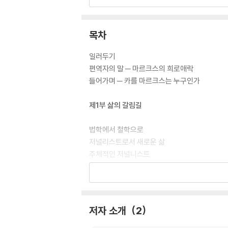
『공산당 선언』의 혁명가 마르크스가 아니라,
『자본』의 예리한 이론가가 아니라,
삶의 무게에 흔들리고 상처받고 사랑하며,
목차
끝내 다시 일어서는 ‘인간 마르크스’를 보고 싶
이 책은 ‘인간이 쓸 수 있는 가장 진실한 편지’가 
일러두기
편역자의 말 ─ 마르크스의 희로애락
들어가며 ─ 카를 마르크스는 누구인가
제1부 삶의 갈림길
법학에서 철학으로
저널리스트로서 새로운 삶
주체적인 저널니스트
검열에 대한 저항
시련을 거울삼아 꽃피운 결혼
고통받는 인류의 희망
철학의 전선을 넘어 시대 투쟁으로
저자 소개
2
천상에서 지상으로