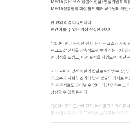
MEGA(마르크스·엥겔스 전집) 편집위원 이회진
MEGA진흥협회 회장 롤프 해커 교수님의 개인 
한 편의 리얼 다큐멘터리!
인간이 쓸 수 있는 가장 진실한 편지!
『200년 만에 도착한 편지』는 마르크스가 가족·
르크스 삶 전체를 압축적으로 보여 주는 국내 최
떤 감정을 느꼈고, 어떤 표정을 지었으며, 어떤 
지배 권력에 맞선 비판의 칼날로 탄압받는 삶, 
의 모순과 사회 부조리에 맞서 불굴의 의지로 혁
집·이론서로도 담아낼 수 없다. 다만 우리는 그
상상할 수 있을 뿐이다.
『200년 만에 도착한 편지』는 마르크스의 이론서도
들 속에 어떻게 스며드는지를 보여 주는 한 편의
철학자 마르크스가 아니라,