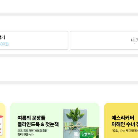
팔기
내 
600원