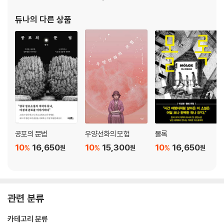
듀나
의 다른 상품
공포의 문법
우양선화의 모험
몰록
10
16,650
10
15,300
10
16,650
%
%
%
원
원
원
관련 분류
카테고리 분류