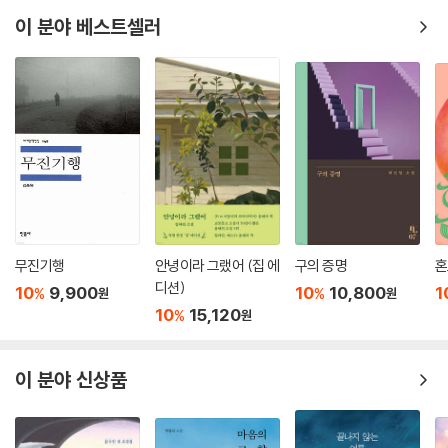
수록작들을 간략히 살펴보면 이러하다. 태평양 해상에 깔린 철도를 달리는
이 분야 베스트셀러
국제선 기차 위에서 가문을 이어 대대로 평생을 살아온 주인공의 이야기인
표제작 「태평양 횡단 특급」은 남다른 스케일로 단편소설이 지닌 구조적-
시공간적 한계를 가뿐히 뛰어넘는다. 「히즈 올 댓」은 문화적 편식으로 미국
의 하이틴 무비들만 보며 자란 ‘히말라야산맥 근방의 소국’ 출신 소년이 그
문화적 지식을 기반으로 미국의 할리우드와 오프브로드웨이를 경험하는
이야기인데, 초판 ‘작가의 말’에서 “할리우드 하이틴 로맨스 영화들에 대한
나의 불건전한 애정을 폭로한다”라고 밝힌 것처럼 듀나 특유의 대중문화
코드가 아낌없이 들어가 시간과 공간을 종횡무진하며 사실과 허구를 거침
없이 뒤섞는다. 채팅 유저들의 증오의 대상을 대신 죽여주는 살인자를 막
을 것인가, 이 상황을 즐길 것인가 고민하는 주인공의 내면을 따라가는 「대
무진기행
안녕이라 그랬어 (집 에
구의 증명
혼
리 살인자」와 카프카적 상상력으로 자신에게 고통을 준 이들을 사냥하는
디션)
10
9,900
10
10,800
1
%
%
원
원
이야기 「허깨비 사냥」은 복수에 대해 다른 방식의 사고를 요청한다.
10
15,120
%
원
한편 어린 여자아이 로봇을 사랑하게 된 중년 여성의 고민과 갈등을 담은
「첼로」는 현재에도 여전히 유효한 A.I.와의 관계, 즉 인간과 비인간 사이의
이 분야 신상품
미묘하고 모순적인 감정과 감각을 다루고 있다. 디스토피아를 표방하는 미
래 도시의 이야기 「기생」은 인간과 기계 사이의 관계 역전을 보여주면서,
‘인간적’이라는 것이 과연 무엇인가,라는 질문을 담담하게 던진다. 이 밖에