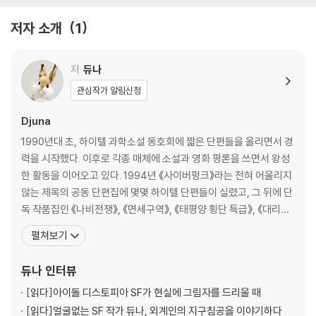
미치광이 하늘
건이 일어났을 당시의 일들과 현재 존재하는 가보지 않은 장소, 만나지 않
저자 소개
1
은 사람들의 내력과 심지어 미래의 일어나지 않은 일들까지도 기억하는 것
초판 해설 | 인간과 기계_김태환
은 SF의 본질에 가까운 설정이라 할 수 있을 것이다. 결국 SF 소설이 담아
신판 발문 | 너무 일찍 도착한 편지_문지혁
내고 있는 이야기가 거기에서 비롯되기 때문이다. 「얼어붙은 삶」에서 시간
저
듀나
의 흐름에 존재하는 작은 역류를 타고 다른 시간대로 빠져들어 시간 여행
초판 작가의 말
관심작가 알림신청
을 하는 혜나의 존재 이유를 생각해보는 과정에도 시간의 흐름과 우주적
신판 작가의 말
반복에 대한 깊이 있는 통찰이 담겨 있는데, 달리 바라보면 『태평양 횡단
Djuna
특급』 역시 그런 시간 여행을 하고 있는 책이 아닐까 다른 상상을 덧붙여보
1990년대 초, 하이텔 과학소설 동호회에 짧은 단편들을 올리면서 경
게도 되는 것이다. 물론 작가는 20여 년이 지난 뒤 이 책이 다시 새로운 모
력을 시작했다. 이후로 각종 매체에 소설과 영화 평론을 쓰면서 왕성
습으로 독자들 앞에 나설지 예측하지는 못했겠지만 말이다. 그렇다면 이
한 활동을 이어오고 있다. 1994년 《사이버펑크》라는 전혀 어울리지
책에 담긴 열두 편의 이야기는 과거일까, 미래일까. 아니면 반복되는 현재
않는 제목의 공동 단편집에 몇몇 하이텔 단편들이 실렸고, 그 뒤에 단
일까. 시간대를 가늠할 수 없는 특별한 시간 여행이 독자들을 기다리고 있
독 작품집인 《나비전쟁》, 《면세구역》, 《태평양 횡단 특급》, 《대리
다.
전》, 《용의 이》, 《브로콜리 평원의 혈투》, 《아직은 신이 아니야》 등을
펼쳐보기
발표하면서 지금까지 살아남았다. SF 작업과는 별도로 영화 칼럼을
쓰고 있고, 《옛날 영화, 이 좋은 걸 이제 알았다니》, 《장르 세계를 떠
듀나
인터뷰
도는 듀나의 탐사기》, 《가
[읽다]
아이돌 디스토피아 SF가 현실에 그림자를 드리울 때
[읽다]
얼굴없는 SF 작가 듀나, 외계인의 지구침공을 이야기하다