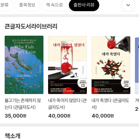
련분류
품목정보
책 속으로
출판사 리뷰
큰글자도서라이브러리
물고기는 존재하지 않
내가 죽이지 않았다 (큰
내가 죽였다 (큰글자도
겨
는다 (큰글자도서)
글자도서)
서)
2
35,000
40,000
40,000
원
원
원
책소개