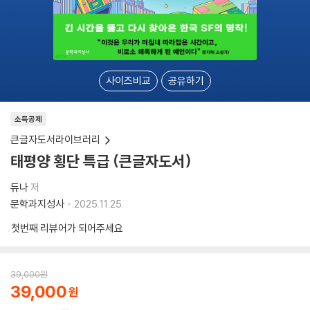
사이즈비교
공유하기
소득공제
큰글자도서라이브러리
태평양 횡단 특급 (큰글자도서)
듀나
저
문학과지성사
2025.11.25.
첫번째 리뷰어가 되어주세요
39,000
원
39,000