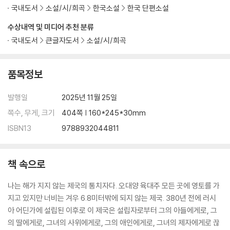
국내도서
소설/시/희곡
한국소설
한국 단편소설
수상내역 및 미디어 추천 분류
국내도서
큰글자도서
소설/시/희곡
품목정보
발행일
2025년 11월 25일
쪽수, 무게, 크기
404쪽 | 160*245*30mm
ISBN13
9788932044811
책 속으로
나는 해가 지지 않는 제국의 통치자다. 오대양 육대주 모든 곳에 영토를 가
지고 있지만 너비는 겨우 6.8미터밖에 되지 않는 제국. 380년 전에 러시
아 어딘가에 설립된 이후로 이 제국은 설립자로부터 그의 아들에게로, 그
의 딸에게로, 그녀의 사위에게로, 그의 애인에게로, 그녀의 제자에게로 끊