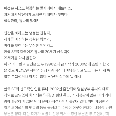
이것은 지금도 확장하는 별자리이자 매트릭스,
과거에서 당신에게 도래한 미래이자 빛이다
접속하라, 듀나의 빛에!
인간을 바라보는 냉정한 관찰자,
세계를 마주하는 정확한 평론가,
미래를 보여주는 무심한 예언자…
한국 SF를 이끌어온 듀나의 20세기 상상력이
21세기를 다시 밝힌다
이 책이 그린 시공간은 모두 1990년대 끝자락과 2000년대 초반의 한국
을 겪으며 살았던 사람의 상상력과 지식에 바탕을 두고 있고 나는 이게 특
별히 부끄럽거나 하지는 않다. - ‘신판 작가의 말’에서
한국 SF의 선구적인 인물 듀나. 2002년 출간되어 명실상부 듀나의 대표
작으로 끊임없이 회자되는 『태평양 횡단 특급』의 개정판이 많은 이의 기다
림에 화답하며 23년 만에 문학과지성사에서 출간되었다. 이번 개정판 작
업은 띄어쓰기와 맞춤법 등을 중심으로 수정이 이루어졌으며, 내용상 바뀐
부분은 없다. 다만 작가가 특별히 신경 써서 수정한 부분은 두 곳인데, ‘작