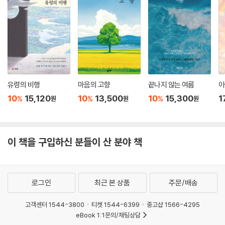
도 유전 공학 기법 중 하나인 클로닝을 소재로 씌어진 「무궁동」과 작가가
자신이 “처음 쓴 ‘귀신 들린 집’ 이야기”라고 소개한 「스퀘어 댄스」, 기계에
의해 인간 의지가 조작되는 이야기를 그린 「꼭두각시들」, 시공간을 초월하
는 시간 여행을 다룬 두 편 「끈」과 「얼어붙은 삶」, 상상을 현실에 투영할 수
있는 한 소녀를 중심으로 결국 그 거대한 상상 앞에 세상이 잠식되고 완전
한 판타지가 되어버린 현실을 그린 「미치광이 하늘」까지, 그야말로 듀나 스
페이스로의 초대라 할 수 있는 한국 SF의 명작이 긴 시간의 터널을 지나 다
유령의 비행
마음의 고향
끝나지 않는 여름
아
시 독자들 앞에 나왔다. 듀나의 오랜 팬들은 물론, 새롭게 듀나의 세계를 맞
10
15,120
10
13,500
10
15,300
1
%
%
%
원
원
원
이할 독자들에게도 행복한 여정이 될 것이 분명한 듀나의 SF 횡단 특급 열
차가 다시 운행을 시작한다. 기꺼이 탑승하지 않을 이유가 없다.
이 책을 구입하신 분들이 산 분야 책
로그인
최근 본 상품
주문/배송
고객센터 1544-3800
티켓 1544-6399
중고샵 1566-4295
eBook 1:1문의/채팅상담