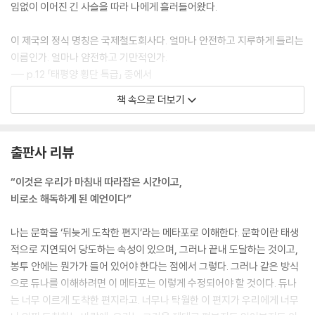
임없이 이어진 긴 사슬을 따라 나에게 흘러들어왔다.
이 제국의 정식 명칭은 국제철도회사다. 얼마나 안전하고 지루하게 들리는
이름인가. 얼마나 얌전하고 기만적인가.
--- p.12 「태평양 횡단 특급」 중에서
책 속으로 더보기
문제는 트린이 자신의 감정이 어떤 것인지 완벽하게 이해하고 있고 그걸
또 이용했다는 것이었어. 로봇 은어로 ‘play’가 무슨 뜻인지 아니? 계들은
사람을 ‘play’한다고 해. 첼로를 연주하듯 사람을 연주한다는 말이야. 인간
출판사 리뷰
감정을 조절하면서 거기서 발생하는 미묘한 변화로 쾌감을 느끼는 것, 그
게 걔들이 생각하는 연애라는 거야.
“이것은 우리가 마침내 따라잡은 시간이고,
--- p.125 「첼로」 중에서
비로소 해독하게 된 예언이다”
내가 꼭두각시라고? 그렇다면 도대체 누가 나를 조종한단 말인가? 정신
나는 문학을 ‘뒤늦게 도착한 편지’라는 메타포로 이해한다. 문학이란 태생
조종 팀의 다른 조종사들 중 하나일까? 그 정도라면 관리자가 나를 제가 가
적으로 지연되어 당도하는 속성이 있으며, 그러나 끝내 도달하는 것이고,
능 대상까지 몰고 갔을 이유가 없다. 그렇다면 다른 누군가?
봉투 안에는 뭔가가 들어 있어야 한다는 점에서 그렇다. 그러나 같은 방식
으로 듀나를 이해하려면 이 메타포는 이렇게 수정되어야 할 것이다. 듀나
머리가 멍해졌다. 나는 지금까지 정신 조종 팀이 전 세계에 단 하나밖에 없
는 너무 이르게 도착한 편지라고. 너무나 탁월한 이 편지가 우리에게 너무
다고 생각하고 있었다. 하지만 과연 그랬을까? 우리의 정보 보안이 그 정도