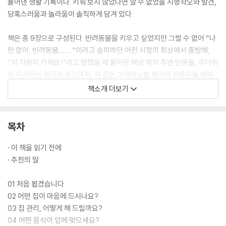
풀어낸 생활 기록이다. 키워 보지 않았다면 알 수 없었을 시행착오와 발견,
당혹스러움과 놀라움이 솔직하게 담겨 있다.
책은 총 9장으로 구성된다. 반려동물을 키우고 싶었지만 그럴 수 없어 “나
만 없어, 반려동물…….“이라고 슬퍼하던 어린 시절의 회상에서 출발해,
“저 지렁이 키워요!”라고 말했을 때 돌아온 예상 밖의 주변 반응들, 무더위
와 이사라는 위기의 순간까지, 각 장은 그래픽노블 형식의 좌충우돌 에피
소드로 시작해 독자의 웃음을 이끌어 낸다. 이어지는 정보 페이지에서는
책소개 더보기
지렁이의 몸 구조와 먹이, 사육 환경과 점검 방법, 도구의 종류와 사용법,
계절별 관리법, 분변토 활용법 등 꼭 필요한 생태 정보와 작가가 몸으로 익
힌 생활 밀착형 노하우를 제공한다. 각 장의 말미에는 말 없는 지렁이의 속
목차
마음을 상상한 그림과 짧은 코멘트가 더해져, 정보는 다시 한번 유쾌한 시
선으로 환기된다.
· 이 책을 읽기 전에
· 추천의 말
이 책의 형식적 실험과 완성도는 국내외 그림책 전문가들의 추천으로 더욱
힘을 얻었다. 아스트리드 린드그렌 추모문학상(ALMA)을 수상한 벨기에
01 처음 뵙겠습니다
작가 키티 크라우더를 비롯해 세계적인 그림책 큐레이션 플랫폼 디픽투스
02 어떤 집이 마음에 드시나요?
(dPictus) 대표 샘 맥컬른, 한스 크리스티안 안데르센상 심사위원을 역임
03 집 관리, 어떻게 해 드릴까요?
한 그림책 연구자 이지원이 이 책의 새로운 시도와 균형감 있는 구성에 주
04 어떤 음식이 입에 맞으세요?