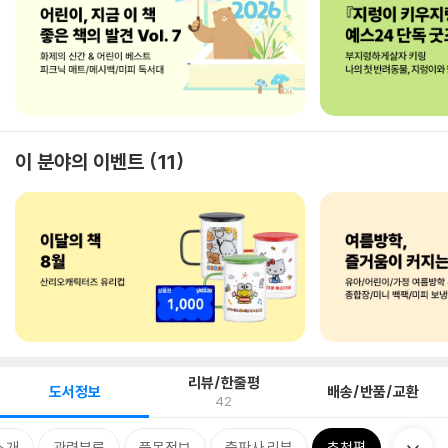
이 분야의 이벤트
11
리뷰/한줄평
도서정보
배송/반품/교환
42
소개
관련분류
품목정보
출판사 리뷰
추천평