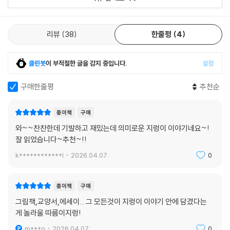
리뷰
38
한줄평
4
클린봇
이 부적절한 글을 감지 중입니다.
설정
구매한줄평
추천순
종이책
구매
와~~찬찬한데 기발하고 재밌는데 의미로운 지렁이 이야기네요~!
잘 읽었습니다~추천~!!
k************l
2026.04.07.
0
종이책
구매
그림책,교양서,에세이... 그 모든것이 지렁이 이야기 안에 담겼다는
게 놀라울 따름이지렁!
m***o
2026.04.07.
0