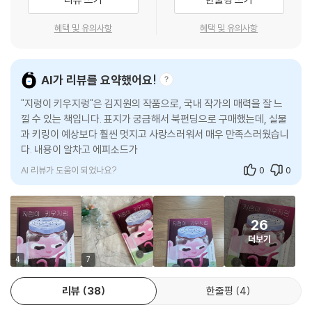
한 지렁이 집사 개인의 이야기다.
흐려진다. 그 간극은 독자를 자극하며, 창작적 허구가 주는 재미는 정보 그
작가 김지원은 3년째 1,000마리가 넘는 지렁이와 함께 살아가고 있다. 청
혜택 및 유의사항
혜택 및 유의사항
림책의 딱딱한 외피를 부드럽게 허문다.
소년 시절 대안학교에서 농사를 지으며 자연과 가까이 지낸 경험, 분변토
작가가 천연덕스럽게 전하는 지렁이들의 이야기는 단순한 상상이 아니라,
에 대한 관심 그리고 현대미술과 일러스트레이션을 전공한 배경이 만나 한
함께 살아가는 지렁이들의 목소리를 직접 받아쓴 듯한 생생함을 지닌다.
권의 책으로 이어졌다.
AI가 리뷰를 요약했어요!
어른뿐 아니라 어린이 독자들의 세련된 읽기 능력을 믿는 작가의 이야기
각 장의 첫머리에는 그래픽노블 형식의 에피소드가 1~2편씩 실려 있다.
방식은 우리가 익숙하게 접해 온 지식 그림책의 경직됨을 자연스럽게 상쇄
어린 시절 반려동물을 키우고 싶었지만 포기해야 했던 이야기, 우연히 분
"지렁이 키우지렁"은 김지원의 작품으로, 국내 작가의 매력을 잘 느
한다.
변토 워크숍에서 지렁이를 만나게 된 계기, “저 지렁이 키워요!”라고 말했
낄 수 있는 책입니다. 표지가 궁금해서 북펀딩으로 구매했는데, 실물
나는 많은 그림책 작가들이 평생 단 한 번도 만나지 못할 먼 나라의 멸종 위
과 키링이 예상보다 훨씬 멋지고 사랑스러워서 매우 만족스러웠습니
을 때 돌아온 예상 밖의 반응, 그리고 지렁이를 키우며 겪은 좌충우돌 실수
기 동물에 대해 이야기하는 것에 종종 의문을 품어 왔다. 그것은 마치, 보지
다. 내용이 알차고 에피소드가 재미있으며, 일러스트도 멋졌습니다.
와 시행착오를 통해 터득한 팁까지, 작가의 실제 경험이 만화와 대사 속에
도 못한 영화의 주인공을 사랑한다고 말하는 일과도 같다.
서 생생하게 펼쳐진다. 그래서 독자는 ‘배운다’기보다 ‘같이 겪는다’는 느낌
AI 리뷰가 도움이 되었나요?
0
0
이 책을 통해 나는 작가의 지렁이 통 속에 사는 지렁이, 우리 아파트 화단에
으로 책장을 넘기게 된다. 경험이 먼저 마음에 남고 지식은 자연스럽게 뒤
사는 지렁이 그리고 그들과 함께 살아가고 죽어 가는 거대한 자연의 수많
따르게 되는 것, 이 책의 가장 큰 강점은 바로 여기에 있다.
은 주인공들과 연결되어 있다는 느낌을 받는다. 아름다움 외에 그림책에
26
또 다른 목적이 있다면, 그것은 자연과 우리를 다시 이어 주는 일일 것이다.
· 이해에서 실전까지, 집에서 바로 써먹는 ‘현실적인’ 지렁이 키우기 매뉴
더보기
얼
- 이지원 (한스 크리스티안 안데르센상 심사위원, 그림책 연구자)
4
7
정보 페이지는 먼저 지렁이에 대한 이해에서 출발한다. 눈·코·귀 대신 피부
리뷰
38
한줄평
4
로 숨을 쉬고 다리 없이 몸을 움직이는 생물이라는 점, 머리와 꼬리를 구분