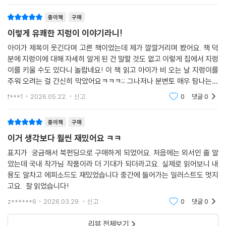
다.
종이책
구매
이렇게 유쾌한 지렁이 이야기라니!
· 작은 생명에서 시작되는 생태 감수성, 반려를 넘어 공존으로 확장되는 이
야기
아이가 제목이 웃긴다며 고른 책이었는데 제가 깔깔거리며 봤어요. 책 덕
분에 지렁이에 대해 자세히 알게 된 건 말할 것도 없고 이렇게 집에서 지렁
이 책을 만나는 순간, 독자의 세계가 달라진다. 지렁이가 더는 ‘징그러운 존
이를 키울 수도 있다니 놀랍네요! 이 책 읽고 아이가 비 오는 날 지렁이를
주워 오려는 걸 간신히 막았어요ㅋㅋㅋ;; 그나저나 분변토 매우 탐나는데
재’로만 보이지 않는다. 성실하고 유용하며, 함께 살아 볼 만한 존재라는 사
지렁이...키워볼까요?
실을 발견하게 된다. 이 인식의 전환이 바로 이 책이 건네는 가장 큰 선물이
f***1
2026.05.22.
신고
0
댓글
0
다.
이 변화는 자연스럽게 생태 감수성으로 연결된다. 지렁이를 키우는 경험은
종이책
구매
환경 교육의 훌륭한 출발점이 된다. 음식물 쓰레기를 줄이고 흙을 살리는
이거 생각보다 훨씬 재밌어요 ㅋㅋ
과정에 참여할 뿐 아니라, 통 속에서 만들어진 분변토가 화분의 흙이 되고
표지가 궁금해서 북펀딩으로 구매하게 되었어요. 처음에는 외서인 줄 알
그 흙이 다시 식물을 키우는 생명의 순환을 직접 확인하는 경험은 교과서
았는데 국내 작가님 작품이라 더 기대가 되더라고요. 실제로 읽어보니 내
속 지식을 생활 속 감각으로 바꾸어 준다.
용도 알차고 에피소드도 재밌었습니다 중간에 들어가는 일러스트도 멋지
지렁이를 반려동물로 받아들인 한 집사의 엉뚱한 선택에서 시작된 이야기
고요. 잘 읽었습니다!
는 결국 ‘작은 생명과 어떻게 함께 살아갈 것인가’라는 질문으로 이어진다.
z******6
2026.03.29.
신고
0
댓글
0
반려의 범위를 넓히고, 공존을 몸으로 배우는 일. 『지렁이 키우지렁』은 그
첫걸음을 가장 유쾌하고 구체적인 방식으로 제안한다.
리뷰 전체보기