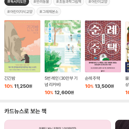
#독서지도안
#반려동물
#초등과학그림책
#어린이교양
#어린이지식교양
#그래제본소
긴긴밤
5번 레인 (30만 부 기
순례 주택
물
념 리커버)
상
10
11,250
10
13,500
%
%
원
원
10
12,600
1
%
원
카드뉴스로 보는 책