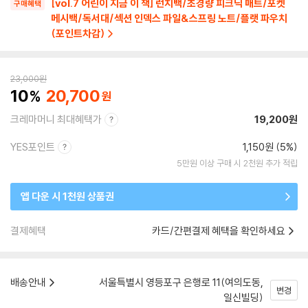
[vol.7 어린이 지금 이 책] 런치백/초경량 피크닉 매트/포켓
구매혜택
메시백/독서대/섹션 인덱스 파일&스프링 노트/플랫 파우치
(포인트차감)
23,000
원
10
20,700
크레마머니 최대혜택가
19,200원
YES포인트
1,150원 (5%)
5만원 이상 구매 시 2천원 추가 적립
앱 다운 시 1천원 상품권
결제혜택
카드/간편결제 혜택을 확인하세요
배송안내
서울특별시 영등포구 은행로 11(여의도동,
변경
일신빌딩)