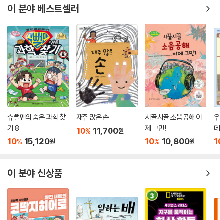
이 분야 베스트셀러
슈뻘맨의 숨은 과학 찾
재주 많은 손
시끌시끌 소음공해 이
우
기 8
제 그만!
데
10
11,700
%
원
10
15,120
10
10,800
1
%
%
원
원
이 분야 신상품