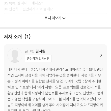
목하며 높이 평가했다. 세계 그림책의 흐름을 읽어 온 이들의 선택은 이 책
05 똑똑, 잘 지내고 계시죠?
이 단지 흥미로운 주제를 다룬 책을 넘어, 지식 그림책의 가능성을 확장하
06 안전하고 편안하게 지켜 줄게요
는 작업임을 보여 준다.
07 거기, 누가 또 있나요?
목차 더보기
08 최고의 똥이군요!
무엇보다 이 책의 가장 큰 특징은 지식과 경험을 나란히 놓는 구성이다. 키
09 반가웠습니다
우는 과정에서 생겨난 질문은 곧 배움으로 이어지고, 그 배움은 다시 실천
저자 소개
1
으로 돌아온다. 그래서 『지렁이 키우지렁』은 한 번 읽고 덮는 정보서가 아
니다. 지렁이와의 동거를 통해 작은 생명과 지구와 함께 사는 방식을 다시
묻는 책이며, 책장을 덮은 뒤에도 손을 움직이게 만드는 책이다.
글그림
김지원
관심작가 알림신청
대학에서 현대미술을, 대학원에서 일러스트레이션을 공부했다. 일상
적인 소재에 상상력을 더해 작업하는 것을 좋아한다. 지렁이를 키우
는 과정과 이미지를 결합한 전시를 열었고, 이후 국립극장이 주최한
‘아트 인 스프링’에서 ‘여기 지렁이 있음’ 프로젝트를 선보였다. 서울
환경연합과 함께 지렁이와 분변토를 주제로 워크숍도 진행했다. 현재
는 다양한 작업을 구상하며 그래픽노블 시리즈를 번역하고 있다. 오
늘도 지렁이에게 먹이를 챙겨 주며 사이좋게 지내고 있다. 『지렁이 키
우지렁』은 쓰고 그린 첫 책이다.