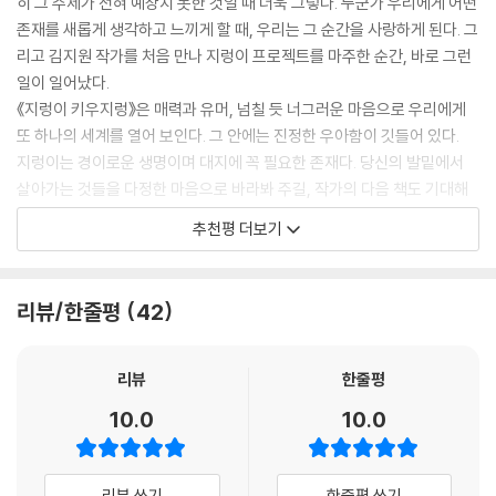
히 그 주제가 전혀 예상치 못한 것일 때 더욱 그렇다. 누군가 우리에게 어떤
그래픽노블과 논픽션, 픽션을 결합한 구성 역시 이 책의 특징이다. 이야기
존재를 새롭게 생각하고 느끼게 할 때, 우리는 그 순간을 사랑하게 된다. 그
를 따라가다 보면 자연스럽게 지식과 정보에 닿도록 설계했다. 단순한 생
리고 김지원 작가를 처음 만나 지렁이 프로젝트를 마주한 순간, 바로 그런
태 교양서와 달리, 읽는 과정 자체가 곧 배우고 체득하는 과정이 된다.
일이 일어났다.
작가의 경험과 독자의 시선을 중심에 둔 구성, 완성도 높은 이미지와 레이
《지렁이 키우지렁》은 매력과 유머, 넘칠 듯 너그러운 마음으로 우리에게
아웃, 정보와 이야기가 자연스럽게 어우러진 방식은 국내를 넘어 해외에서
또 하나의 세계를 열어 보인다. 그 안에는 진정한 우아함이 깃들어 있다.
도 주목받고 있다. ‘아동문학계의 노벨상’이라고도 불리는 아스트리드 린
지렁이는 경이로운 생명이며 대지에 꼭 필요한 존재다. 당신의 발밑에서
드그렌 추모문학상(ALMA) 수상 작가 키티 크라우더를 비롯해 세계적인
살아가는 것들을 다정한 마음으로 바라봐 주길, 작가의 다음 책도 기대해
그림책 큐레이션 플랫폼 디픽투스(dPictus) 대표 샘 맥컬른, 한스 크리스
보길 바란다.
추천평 더보기
티안 안데르센상 심사위원을 지낸 그림책 연구자 이지원이 이 책을 추천했
- 키티 크라우더 & 샘 맥컬른 (아스트리드 린드그렌 추모문학상 수상 작가 & 그림책
다. 세 전문가의 선택은 이 책이 단지 흥미로운 소재를 다룬 작품을 넘어,
큐레이션 플랫폼 dPictus 대표)
지식 그림책의 새로운 가능성을 보여 주는 결과물임을 뒷받침한다.
리뷰/한줄평
42
작가는 지렁이를 ‘키우고’, ‘반려동물’로 삼는다고 말한다. 그러나 여기서
· “저… 지렁이 키워요.”
드러나는 것은 인간을 우위에 두는 태도가 아니라, 신기하고 매력적인 또
그래픽노블로 유쾌하게 풀어낸 지렁이 집사의 기록
리뷰
한줄평
다른 존재를 다정하게 돌보고 관찰하는 마음이다.
나는 관찰이 사랑의 또 다른 이름이라고 생각한다. 그렇다면 그 관찰의 대
10.0
10.0
이 책을 펼치기 전, 독자가 꼭 알아 두어야 할 점은 지렁이 박사가 쓴 과학
상을 말과 그림으로 기록하는 일은 곧 사랑 고백이자 선언이 아닐까.
책이 ‘절대’ 아니라는 것! 『지렁이 키우지렁』은 지렁이를 실제로 키우며 겪
작가가 선보인 첫 그림책 《지렁이 키우지렁》. 이 책의 조형은 명확하고, 디
은 경험과 시행착오, 그리고 그 과정에서 터득한 노하우를 바탕으로 기록
자인은 영리하다. 섬세한 재치 속에서 논픽션과 픽션의 경계는 자연스럽게
리뷰 쓰기
한줄평 쓰기