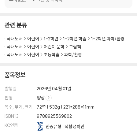
관련 분류
국내도서
어린이
1-2학년
1-2학년 학습
1-2학년 과학/환경
국내도서
어린이
어린이 문학
그림책
국내도서
어린이
초등학습
과학/환경
품목정보
발행일
2026년 04월 01일
판형
양장
쪽수, 무게, 크기
72쪽 | 532g | 221*288*11mm
ISBN13
9788925569802
KC인증
인증유형 : 적합성확인