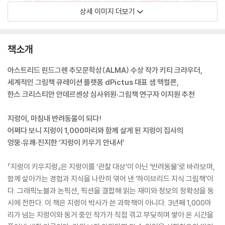
상세 이미지 더보기
책소개
아스트리드 린드그렌 추모문학상(ALMA) 수상 작가 키티 크라우더,
세계적인 그림책 큐레이션 플랫폼 dPictus 대표 샘 맥컬른,
한스 크리스티안 안데르센상 심사위원·그림책 연구자 이지원 추천
지렁이, 마침내 반려동물이 되다!
어쩌다 보니 지렁이 1,000마리와 함께 살게 된 지렁이 집사의
엉뚱·유쾌·진지한 ‘지렁이 키우기 안내서’
『지렁이 키우지렁』은 지렁이를 ‘관찰 대상’이 아닌 ‘반려동물’로 바라보며,
함께 살아가는 경험과 지식을 나란히 엮어 낸 ‘하이브리드 지식 그림책’이
다. 그래픽노블과 논픽션, 픽션을 결합해 읽는 재미와 정보의 정확성을 동
시에 전한다. 이 책은 지렁이 박사가 쓴 과학책이 아니다. 3년째 1,000마
리가 넘는 지렁이와 동거 중인 작가가 직접 겪고 부딪히며 쌓아 온 시간을