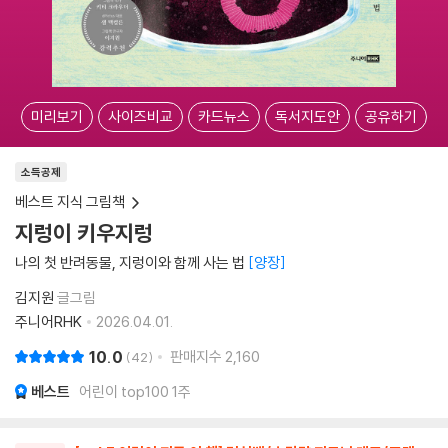
미리보기
사이즈비교
카드뉴스
독서지도안
공유하기
소득공제
베스트 지식 그림책
지렁이 키우지렁
나의 첫 반려동물, 지렁이와 함께 사는 법
양장
김지원
글그림
주니어RHK
2026.04.01.
10.0
판매지수
2,160
42
베스트
어린이 top100 1주