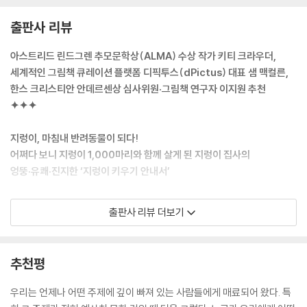
출판사 리뷰
아스트리드 린드그렌 추모문학상(ALMA) 수상 작가 키티 크라우더,
세계적인 그림책 큐레이션 플랫폼 디픽투스(dPictus) 대표 샘 맥컬른,
한스 크리스티안 안데르센상 심사위원·그림책 연구자 이지원 추천
✦✦✦
지렁이, 마침내 반려동물이 되다!
어쩌다 보니 지렁이 1,000마리와 함께 살게 된 지렁이 집사의
엉뚱·유쾌·진지한 ‘지렁이 키우기 안내서’
· 세계적인 그림책 전문가들이 선택한 바로 그 책!
출판사 리뷰 더보기
국내 최초, 지렁이를 반려동물로 다룬 ‘하이브리드 지식 그림책’
『지렁이 키우지렁』은 국내에서 처음으로 지렁이를 ‘반려동물’로 설정하고,
추천평
실제 사육 경험을 바탕으로 만든 지식 그림책이다. 기존의 지렁이 관련 책
들이 관찰 중심의 생태 교양서에 머물렀다면, 이 책은 작가가 지렁이를 직
우리는 언제나 어떤 주제에 깊이 빠져 있는 사람들에게 매료되어 왔다. 특
접 키우며 쌓은 경험을 중심으로 풀어내 독자에게 새롭게 다가간다.