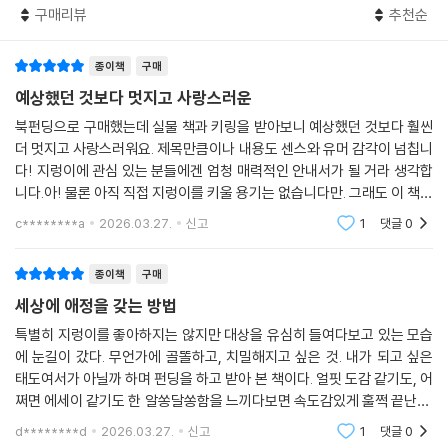
하는 법, 알의 생김새와 땅속에서 살아가는 습성까지 차근차근 짚어 준다.
구매리뷰
추천순
이는 단순한 과학 지식의 나열이 아니라, 반려 존재로 함께 살아가기 위해
통성명을 하고 서로를 알아 가는 과정에 가깝다.
종이책
구매
이해가 쌓인 뒤에는 자연스럽게 동거를 위한 준비 단계로 넘어간다. 지렁
예상했던 것보다 멋지고 사랑스러운
이 통을 만들 때 주의할 점부터 스티로폼 상자나 빈 화분처럼 주변에서 쉽
북펀딩으로 구매했는데 실물 책과 키링을 받아보니 예상했던 것보다 훨씬
게 구할 수 있는 재료를 활용하는 방법, 지렁이가 다치지 않도록 도구를 다
더 멋지고 사랑스러워요. 제목만큼이나 내용도 센스와 유머 감각이 넘칩니
루는 법까지 상세하게 안내해, 지렁이를 처음 키우는 사람도 부담 없이 따
다! 지렁이에 관심 있는 분들에겐 엄청 매력적인 안내서가 될 거라 생각합
라 할 수 있도록 구성했다.
니다.아! 물론 아직 직접 지렁이를 키울 용기는 없습니다만. 그래도 이 책을
일상의 관리에만 머물지 않는 점도 눈에 띈다. 여름과 겨울철 관리 요령, 이
읽고 나서 적어도 길 위에 나와있는 지렁이를 발견한다면 기꺼이 흙으로
c********a
2026.03.27.
신고
1
댓글
0
사할 때 통을 안전하게 옮기는 방법, 통 밖으로 탈출했거나 죽은 지렁이를
옮겨줄 작은
발견했을 때의 대처 등 실제로 겪을 수 있는 비상 상황까지 빠짐없이 다룬
다.
종이책
구매
무엇보다 설득력을 더하는 것은 작가 자신의 변화다. 처음에는 이것저것
세상에 애정을 갖는 방법
장비를 갖추는 데 몰두했지만, 해를 거듭하며 꼭 필요한 것만 남기는 방식
특별히 지렁이를 좋아하지는 않지만 대상을 유심히 들여다보고 있는 모습
으로 달라졌다. 지렁이와 오래, 편안하게 공존하기 위한 선택들이 쌓여 이
에 눈길이 갔다. 무언가에 골똘하고, 치밀해지고 싶은 것. 내가 되고 싶은
책의 실질적인 노하우가 되었다.
태도여서가 아닐까 하며 펀딩을 하고 받아 본 책이다. 얼핏 도감 같기도, 어
『지렁이 키우지렁』은 단순한 체험기가 아니다. 읽고 나면 ‘이해했다’에서
쩌면 에세이 같기도 한 알쏭달쏭함을 느끼다보면 속도감있게 훌쩍 끝난다.
멈추지 않고 ‘나도 해 볼 수 있겠다’는 생각으로 이어진다. 과학적 지식과
그리고 처음부터 다시 찬찬히 읽고싶게 만든다. 무언가를 이토록 탐닉하는
d********d
2026.03.27.
신고
1
댓글
0
실전 경험이 균형을 이루는, 지렁이 키우기를 위한 가장 현실적인 안내서
모습이 아름