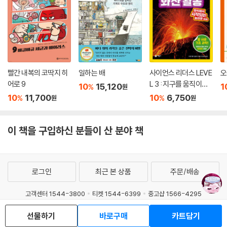
빨간 내복의 코딱지 히
일하는 배
사이언스 리더스 LEVE
오
어로 9
L 3 : 지구를 움직이는
10
15,120
1
%
원
화산 활동
10
11,700
10
6,750
%
%
원
원
이 책을 구입하신 분들이 산 분야 책
로그인
최근 본 상품
주문/배송
고객센터 1544-3800
티켓 1544-6399
중고샵 1566-4295
eBook 1:1문의/채팅상담
선물하기
바로구매
카트담기
예스이십사(주) 사업자 정보