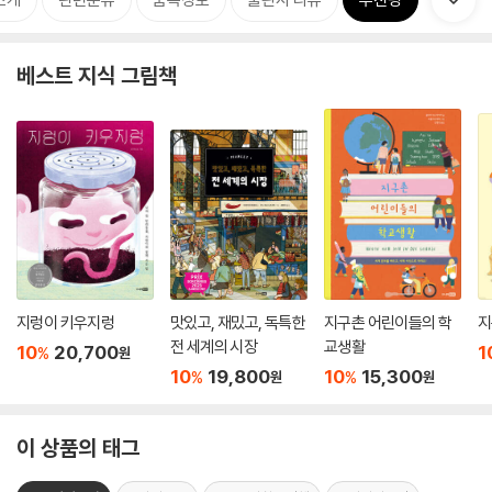
베스트 지식 그림책
지렁이 키우지렁
맛있고, 재밌고, 독특한
지구촌 어린이들의 학
지
전 세계의 시장
교생활
10
20,700
1
%
원
10
19,800
10
15,300
%
%
원
원
이 상품의 태그