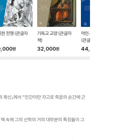
한 전쟁 (큰글자
기독교 교양 (큰글자
악인 씨의 삶과 죽음
예수의 보
책)
(큰글자책)
글자책)
,000
32,000
44,000
40,0
원
원
원
의 확신』에서 “인간이란 자고로 죽음의 순간에 근
 책 속에 그의 신학의 거의 대부분의 특징들이 그