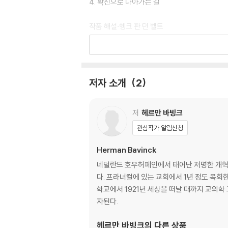
4. 확신으로 나아가는 길
작품 해설·헹크 판 던 벨트
헤르만 바빙크의 생애·헨리 자일스트라
해제·임경근
저자 소개
2
저
헤르만 바빙크
관심작가 알림신청
Herman Bavinck
네덜란드 호우허페인에서 태어난 저명한 개혁파
다. 프라너컬에 있는 교회에서 1년 정도 목회
학교에서 1921년 세상을 떠날 때까지 교의학
자된다.
헤르만 바빙크
의 다른 상품