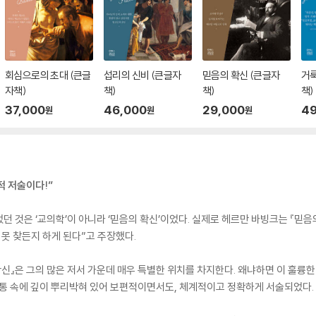
회심으로의 초대 (큰글
섭리의 신비 (큰글자
믿음의 확신 (큰글자
거룩
자책)
책)
책)
책)
37,000
46,000
29,000
49
원
원
원
적 저술이다!”
던 것은 ‘교의학’이 아니라 ‘믿음의 확신’이었다. 실제로 헤르만 바빙크는 『믿음
 못 찾든지 하게 된다”고 주장했다.
확신』은 그의 많은 저서 가운데 매우 특별한 위치를 차지한다. 왜냐하면 이 훌륭한
전통 속에 깊이 뿌리박혀 있어 보편적이면서도, 체계적이고 정확하게 서술되었다.