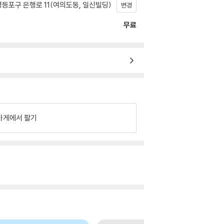
등포구 은행로 11(여의도동, 일신빌딩)
변경
무료
가게에서 팔기