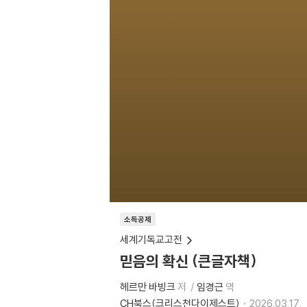
소득공제
세계기독교고전
믿음의 확신 (큰글자책)
헤르만 바빙크
저
임경근
역
CH북스(크리스천다이제스트)
2026.03.17.