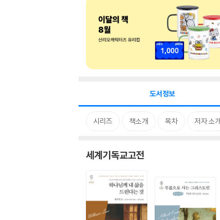
도서정보
시리즈
책소개
목차
저자 소
세계기독교고전