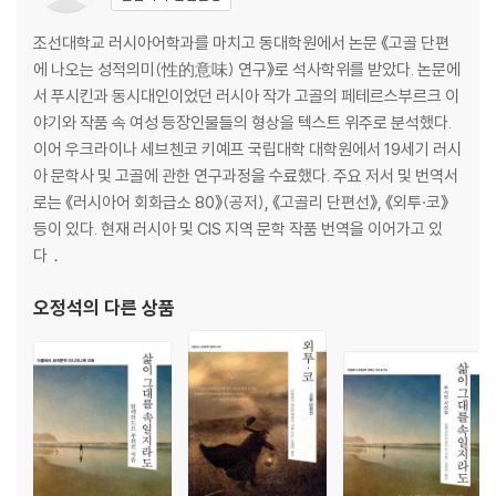
조선대학교 러시아어학과를 마치고 동대학원에서 논문 《고골 단편
에 나오는 성적의미(性的意味) 연구》로 석사학위를 받았다. 논문에
서 푸시킨과 동시대인이었던 러시아 작가 고골의 페테르스부르크 이
야기와 작품 속 여성 등장인물들의 형상을 텍스트 위주로 분석했다.
이어 우크라이나 세브첸코 키예프 국립대학 대학원에서 19세기 러시
아 문학사 및 고골에 관한 연구과정을 수료했다. 주요 저서 및 번역서
로는 《러시아어 회화급소 80》(공저), 《고골리 단편선》, 《외투·코》
등이 있다. 현재 러시아 및 CIS 지역 문학 작품 번역을 이어가고 있
다．
오정석
의 다른 상품