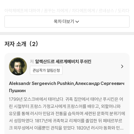
아락체예프에 대하여 / 꿈꾸는 자에게 / 차다예프에게 / 르네상스 / 도리다
/ 루살카 / 도리다에게
목차 더보기
3장 남러시아 유배 시절(1820~1824)
저자 소개
2
나는 아쉬워하지 않습니다 / 나는 희망을 견뎌내고 / 십계명 / 뮤즈 여신 /
죄수 / 파도야, 누가 너를 멈추게 했느냐 / 새 한 마리 / 밤 / 바흐치사라이
궁전의 분수대에게 / 포도 / 오! 장미 아가씨, 나는 묶여 있는 몸 / 서적상과
저
알렉산드르 세르게예비치 푸쉬킨
시인의 대화
관심작가 알림신청
4장 상트페테르부르크 시절(1825~1837)
Aleksandr Sergeevich Pushkin,Александр Сергеевич
Пушкин
태운 편지 / 삶이 그대를 속일지라도 / 겨울바람 / 스텐카 라진의 노래 / 내
1799년 모스크바에서 태어났다. 귀족 집안에서 태어난 푸시킨은 어
고향 땅 푸른 하늘 아래서 / 겨울 길 / 유모에게 / 1827년 10월 19일 / 깊은
린 시절부터 프랑스 가정교사에게 프랑스어를 배우고, 외할머니와
시베리아 광산에서 / 평화롭고 슬프고 끝없는 초원에서 / 아리온 / 꾀꼬리
유모를 통해 러시아 민담과 전통을 습득하며 세련된 문화적 분위기에
와 장미 / 너와 당신 / 미인이여, 내 앞에서 노래하지 마시오 / 꽃 / 그루지
서 성장하였다. 1817년에 귀족학교 리체이를 졸업한 뒤 페테르부르
아 언덕은 밤안개로 덮이고 / 나는 당신을 사랑했습니다, 사랑은 아마도 /
크 외무성에서 이름뿐인 관직을 얻었다. 1820년 러시아 동화와 민담
카즈베크의 수도원 / 차르스코예 마을에서의 회상 / 마돈나 / 집시들 / 머