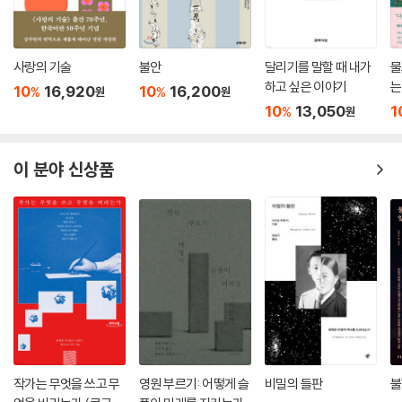
마음은 미래에 사니
현재는 항상 어두운 법
모든 것 한순간에 사라지나
사랑의 기술
불안
달리기를 말할 때 내가
물
지나간 것 모두 소중하리니
하고 싶은 이야기
는
10
16,920
10
16,200
%
%
원
원
10
13,050
1
%
원
_ 수록 시 〈삶이 그대를 속일지라도〉전문
이 분야 신상품
작가는 무엇을 쓰고 무
영원 부르기: 어떻게 슬
비밀의 들판
불