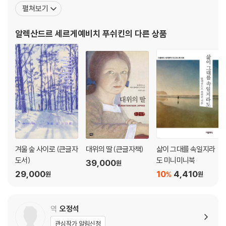
에 서구적 서사시를 결합시킨 장편 서사시 ?루슬란과 류드밀라?를
펼쳐보기
나먼 조국의 바닷가를 향해 / 나 여기 있소, 이네질리아 / 시인에게 / 메아
발표하여 문단의 찬사를 받았다. 당시 반정부, 반전체주의에 경도된
리 / 성스러운 묘비 앞에서 / 미인 / 제발 나를 미치게 만들지 말아주오 / 지
사회 분위기 속에서 농노제의 실상을 고발하는 저항시 ?자유?, ?차
알렉산드르 세르게예비치 푸쉬킨
의 다른 상품
금이오, 친구여, 지금이라오! 마음이 평온을 찾을 때가 / 먹구름 / 내 마음
아다예프에게?, ?시골? 등 이른바 ‘정치시’들을 창작한 것이
이 있었다고 생각했소 / 그 시절 우리에게 젊음의 축제가 있었으니
작품 해설 | 사랑과 자유의 시인, 러시아 사실주의 문학을 열다
작가 연보
겨울 숲 사이로 (큰글자
대위의 딸 (큰글자책)
삶이 그대를 속일지라
도서)
도 미니미니북
39,000
원
29,000
10
4,410
%
원
원
역
오정석
관심작가 알림신청