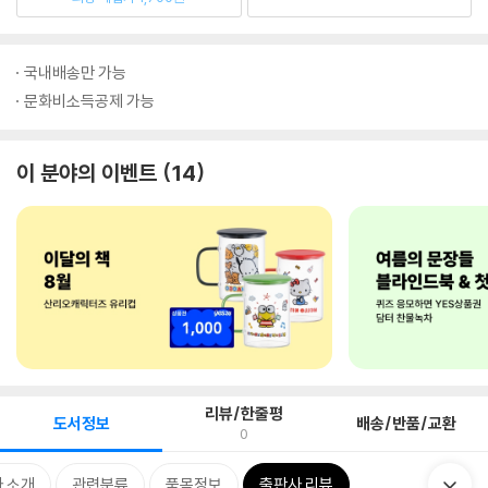
국내배송만 가능
문화비소득공제 가능
이 분야의 이벤트
14
리뷰/한줄평
도서정보
배송/반품/교환
0
 소개
관련분류
품목정보
출판사 리뷰