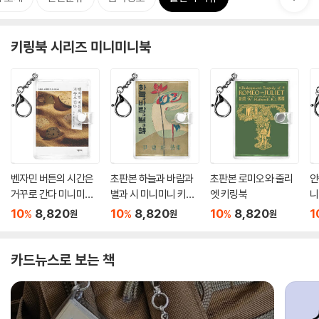
키링북 시리즈 미니미니북
벤자민 버튼의 시간은
초판본 하늘과 바람과
초판본 로미오와 줄리
안
거꾸로 간다 미니미니
별과 시 미니미니 키링
엣 키링북
니
키링북
북
10
8,820
10
8,820
10
8,820
1
%
%
%
원
원
원
카드뉴스로 보는 책