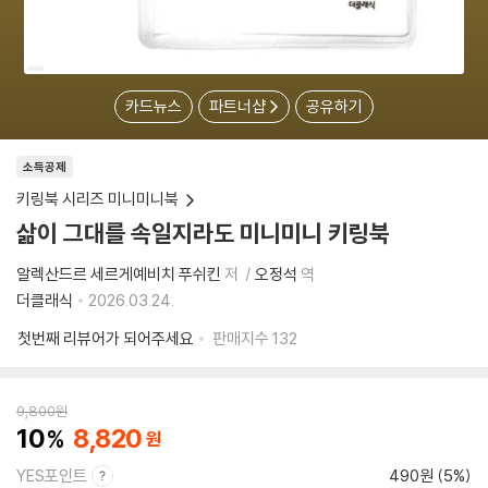
카드뉴스
파트너샵
공유하기
소득공제
키링북 시리즈 미니미니북
삶이 그대를 속일지라도 미니미니 키링북
알렉산드르 세르게예비치 푸쉬킨
저
오정석
역
더클래식
2026.03.24.
첫번째 리뷰어가 되어주세요
판매지수
132
9,800
원
10
8,820
YES포인트
490원 (5%)