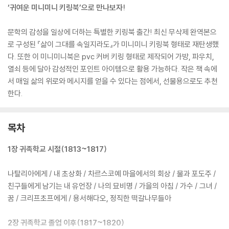
‘귀여운 미니미니 키링북’으로 만나보자!
문학의 감성을 일상에 더하는 특별한 키링북 출간! 최신 무삭제 완역본으
로 구성된 『삶이 그대를 속일지라도』가 미니미니 키링북 형태로 재탄생했
다. 또한 이 미니미니북은 pvc 커버 키링 형태로 제작되어 가방, 파우치,
열쇠 등에 달아 감성적인 포인트 아이템으로 활용 가능하다. 작은 책 속에
서 매일 삶의 위로와 메시지를 얻을 수 있다는 점에서, 선물용으로도 추천
한다.
목차
1장 귀족학교 시절(1813~1817)
나탈리아에게 / 내 초상화 / 차르스코예 마을에서의 회상 / 물과 포도주 /
친구들에게 남기는 내 유언장 / 나의 묘비명 / 가을의 아침 / 가수 / 그녀 /
꿈 / 크리프초프에게 / 용서해다오, 정직한 떡갈나무들아
2장 귀족학교 졸업 이후(1817~1820)