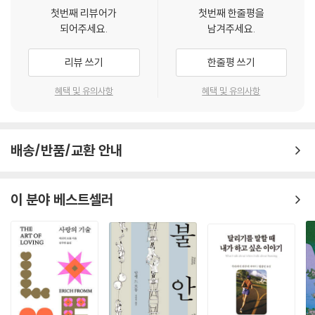
의 비애와 고뇌를 담은 작품들과 함께 대표작 〈삶이 그대를 속일지라도〉와
첫번째 리뷰어가
첫번째 한줄평을
〈겨울바람〉, 〈깊은 시베리아 광산에서〉 등을 수록했다.
되어주세요.
남겨주세요.
러시아 국민시인 알렉산드르 푸쉬킨의 주옥같은 명시 선집
리뷰 쓰기
한줄평 쓰기
푸시킨은 38년의 짧은 생애 동안 수많은 시와 서사시, 단편소설을 발표하
혜택 및 유의사항
혜택 및 유의사항
며 19세기 러시아의 문학에 대표로 자리매김했다. 문학사적으로는 낭만주
의로 불리지만 푸시킨이 활동하던 시기를 단 하나의 문학사조로 설명하기
는 어렵다. 그만큼 푸시킨의 작품은 고전적인 엄격함과 낭만적인 열정, 사
배송/반품/교환 안내
랑, 사실적인 현실감이 한데 어우러져서 하나의 세계를 이루고 있기 때문
이다. 사랑을 노래하고 자유를 갈구한 시인이었던 푸시킨의 대표 작품들을
책을 통해 만나 보자!
이 분야 베스트셀러
삶이 그대를 속일지라도
삶이 그대를 속일지라도
슬퍼하거나 노여워하지 말라
우울한 날에는 참아라
기쁜 날은 반드시 올 터이니