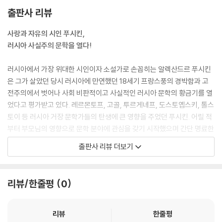
출판사 리뷰
사랑과 자유의 시인 푸시킨,
러시아 사실주의 문학을 열다!
러시아에서 가장 위대한 시인이자 소설가로 손꼽히는 알렉산드르 푸시킨
은 그가 살았던 당시 러시아에 만연했던 18세기 프랑스풍의 경박함과 고
전주의에서 벗어나 사회 비판적이고 사실적인 러시아 문학의 황금기를 열
었다고 평가받고 있다. 레르몬토프, 고골, 투르게네프, 도스토옙스키, 톨스
토이 등 러시아 거장 문학가들의 탄생에 큰 영향을 주었던 푸시킨. 어릴 적
부터 부모님의 영향으로 문학 분야에 관심을 갖기 시작했으며 간단 명료한
시어를 통해 러시아 국민의 삶을 노래했다.
출판사 리뷰 더보기
하지만 러시아의 전제정치 아래에서 푸시킨의 작품은 억압을 받아야만 했
다. 현실을 풍자하며 혁명을 주제로 했던 그의 시 때문에 그는 결국 황제 알
리뷰/한줄평
0
렉산드르 1세의 명에 따라 남러시아로 추방되기도 했다. 시골에 유배되어
있는 동안 자신이 참여했던 데카브리스트의 동지들은 처형을 당했고 이런
자신의 처지를 담아 작품을 써내려갔다. 이 책에는 푸시킨이 느꼈던 당시
리뷰
한줄평