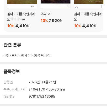
삶이 그대를 속일지라
외투·코
삶이 그대를 속일지라
도 미니미니북
도
10
7,920
%
원
10
4,410
10
4,410
%
%
원
원
관련 분류
국내도서
에세이
외국 에세이
품목정보
발행일
2026년 03월 24일
쪽수, 무게, 크기
240쪽 | 70*105*20mm
ISBN13
9791175243095