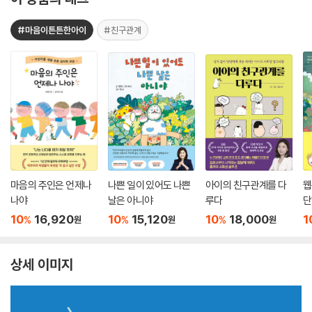
#마음이튼튼한아이
#친구관계
마음의 주인은 언제나
나쁜 일이 있어도 나쁜
아이의 친구관계를 다
웹
나야
날은 아니야
루다
단
10
16,920
10
15,120
10
18,000
1
%
%
%
원
원
원
상세 이미지