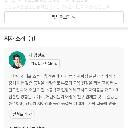
공감 능력은 훈련을 통해 갈고닦을 수 있는 기술이다 ③ 공감 능력
상황에 맞게 감정을 표현할 줄 알아야 한다 ④ 자기조절
목차 더보기
규칙은 나와 타인을 지키기 위한 선택이다 ⑤ 규칙 준수
아이의 사회성 발달을 돕는 초등 시기별 부모의 역할
저자 소개
1
Chapter 2 교실 속 내 아이는 지금 어떤 모습일까?
교실에서 주로 혼자 있는 아이
저
김선호
보이지 않는 왕따: 누구에게나 언제든 생길 수 있는 일
관심작가 알림신청
아이들은 정말 싸우면서 클까?
학교에서 이쁨받는 아이의 특징
대한민국 대표 초등교육 전문가. 아이들의 사회성 발달과 심리적 성
친구 관계가 어려운 아이: 시기별 친구 스트레스의 이유
장에 대한 깊은 통찰을 바탕으로 부모와 교육 현장을 돕는 교육 컨설
내향적인 아이는 사회성이 낮을까?: 내향형 아이에 대한 오해와 진실
턴트입니다. 오랜 기간 초등학교 현장에서 교사로 아이들을 가르치며
밖에 나가기를 두려워하는 아이: 동굴 증후군으로부터 우리 아이를 지키는
관찰한 경험을 토대로, 어린이들이 어떻게 친구 관계를 맺고, 갈등을
법
해결하며, 건강한 자아감과 공감 능력을 키워가는가에 집중해 왔습
말수가 지나치게 적은 아이
니다. 특히 초등 자녀를 둔 부모가 가장 고민하는 친구 관계의 문제,
펼쳐보기
집착하는 아이 1: 왜 먹는 것, 이기는 것, 인정받는 것에 집착할까?
자존감 형성, 갈등 해결 등 핵심 과제들을 현실적인 사례와 심리 기반
집착하는 아이 2: 아이들은 왜, 그리고 어떻게 친구에게 집착할까?
으로 풀어냈습니다. 저서로는 『초등 자존감의 힘』, 『초등아이 행동변