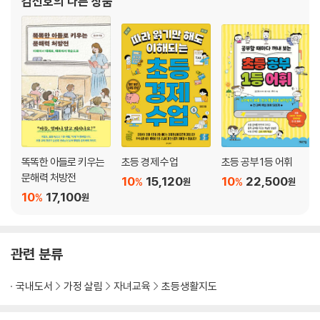
김선호
의 다른 상품
또래 압력에 똑똑하게 대처하는 법
화 대화법68』 등이 있으며, 자존감·공감 능력
거짓말을 아주 능숙하게 하는 아이
초등학생이 싫어하는 초등학생
단순하지만은 않은 절친과의 관계
Chapter 3 우리 아이의 사회성을 높이고 싶다면
부모의 불안이 자녀의 사회성을 약화시킨다
비속어를 쓰는 아이들의 심리
진심이 중요한 여자아이, 잘 노는 게 중요한 남자아이
똑똑한 아들로 키우는
초등 경제 수업
초등 공부 1등 어휘
우리 아이가 외모에 관심을 갖기 시작했다면
문해력 처방전
10
15,120
10
22,500
%
%
원
원
공식적인 리더가 돼 보는 경험
10
17,100
%
원
아이의 메타인지를 키우는 식물 가꾸기
아름다움을 공유할 줄 아는 아이: 아이의 심미적 감수성을 높이는 법
몸을 움직이는 만큼 아이의 사회성이 발달한다
관련 분류
이타성과 친사회적 행동 기초 다지기
친사회적 행동이 가져오는 사회성 발달의 선순환
국내도서
가정 살림
자녀교육
초등생활지도