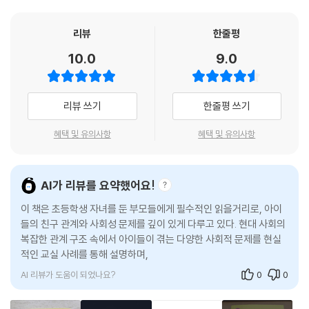
--- p.43
지르는 등 감정적으로 행동하는 모습이 대표적이다. 여기에 스마트폰과 S
NS 활동이 더해지면서, 시행착오를 겪으며 갈등 상황을 자연스럽게 해결
리뷰
한줄평
이런 사례도 있습니다. 아이들이 같이 잘 놀고 있는 것처럼 보여도 사실은
하는 기회마저 현저히 줄어들었다. 결국 이런 상황이 누적됨에 따라 친구
10.0
9.0
왕따를 당하고 있는 경우가 대표적인데요. 점심시간에 술래잡기를 한다고
관계의 작은 어려움에조차 취약해진 것이 아이들의 현실이다. 저자는 현장
해 봅시다. 서로 열심히 도망가고 열심히 쫓아가고 있어요. 그냥 그렇게 잘
에서 직접 마주하며 발견한 통찰을 바탕으로, 부모들이 미처 몰랐던 요즘
놀고 있습니다. 그런데 자세히 보면 한 아이가 유독 술래를 많이 하고 있습
교실의 모습을 상세히 전하며, 아이의 사회성 발달에 필요한 요소들을 차
리뷰 쓰기
한줄평 쓰기
니다. 처음에는 가위바위보로 술래를 정하지만, 누가 술래가 되든 한 아이,
근차근 소개한다.
즉 미리 정해진 아이만 쫓아가서 술래를 만들어 버립니다. 그럼 그 아이는
혜택 및 유의사항
혜택 및 유의사항
다른 아이를 터치해 술래에서 벗어나도 이내 다른 아이들의 표적이 되기
초등 시기는 또래 관계 속에서 평생의 사회적 관계를 배우는 때!
때문에 얼마 안 가 바로 술래가 됩니다. 이런 경우, 겉으로는 같이 잘 놀고
연령, 기질, 상황별로 알려 주는 부모의 적절한 개입과 피드백
있는 것처럼 보이기도 하고, 규칙을 어긴 것도 아니기 때문에 왕따로 보는
AI가 리뷰를 요약했어요!
게 맞는지 애매하게 느껴지기도 합니다. 이를 주도한
사회성은 타고나는 기질과 성향에 영향을 받는다. 하지만 성장 과정에서의
아이들 역시 외려 당당하게 자신은 그저 친구들과 어울린 것뿐이라고 말하
이 책은 초등학생 자녀를 둔 부모들에게 필수적인 읽을거리로, 아이
경험, 관계, 환경에 따라 달라질 수 있는, 발달 가능성이 큰 영역이기도 하
기도 하고요.
들의 친구 관계와 사회성 문제를 깊이 있게 다루고 있다. 현대 사회의
다. 특히 초등 시기는 사회성의 기초를 다지는 결정적인 시기이며, 부모가
복잡한 관계 구조 속에서 아이들이 겪는 다양한 사회적 문제를 현실
--- p.72
어떤 마음가짐과 태도로 접근하느냐에 따라 평생의 사회적 관계에 큰 영향
적인 교실 사례를 통해 설명하며, 부모가 어떻게 개입해야 하는지를
을 끼치게 된다. 이에 저자는 사회성의 근간을 이루는 ‘근면성, 공감 능력,
구체적으로 제
고학년의 경우를 살펴볼까요? 고학년도 저학년 아이들처럼 자신에게 불
자아존중감, 자기조절력, 규칙 준수’라는 다섯 가지 요소를 하나씩 설명하
편감을 주는 친구 때문에 스트레스를 받기도 합니다. 그런데 대부분은 이
AI 리뷰가 도움이 되었나요?
0
0
고, 어떻게 가정에서 해당 역량을 길러 줄 수 있는지 그 방법을 함께 소개한
미 어느 정도 친한 그룹이 형성되었기 때문에, 불편감을 주는 아이들하고