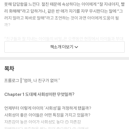
못해 답답함을 느낀다. 절친 때문에 속상하다는 아이에게 “잘 지내야지, 빨
리 화해해”라고 답하거나, 같은 반 애가 자기를 자꾸 무시한다는 말에 “그
러지 말라고 똑바로 말해”라고 조언하는 것이 과연 아이에게 도움이 될
까?
『친구들과 잘 지내는 아이들의 비밀』은 오랫동안 현장에서 아이들과 부대
끼며 소통해 온 저자가 요즘 교실 속 실제 사례 속에서 친구 스트레스의 양
책소개 더보기
상과 이유를 분석하고, 부모가 가정에서 구체적으로 적용할 수 있는 방법
을 제시하는 책이다. 연령별 심리적 발달 과제, 타고난 기질, 문제 상황의
심각성 등에 따라 부모가 어떻게 적절한 개입과 피드백을 하면 될지 다정
목차
히 조언한다.
프롤로그 ‖ "엄마, 나 친구가 없어."
사회성은 단순히 친구가 많은 걸 의미하는 게 아니라, 자신의 감정을 조절
하고 타인의 감정을 이해하며, 갈등 상황에서 적절히 대응할 수 있는 능력
Chapter 1 도대체 사회성이란 무엇일까?
을 포함하는 개념이다. 책을 통해 부모는 단순히 문제를 해결하려 애쓰는
것을 넘어, 아이 스스로 어떤 상황에서든 흔들리지 않고 주도적으로 관계
언제부터 이렇게 아이의 '사회성'을 걱정하게 됐을까?
를 이끌어 나갈 수 있도록 그 성장의 발판을 마련할 수 있다.
사회성이 좋은 아이들은 어떤 특징을 가지고 있을까?
자존감이 높은 아이가 사회성도 높다 ① 자존감
완벽함보다 꾸준함을 쌓는 일이 중요하다 ② 근면성