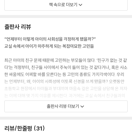
어떤 아이는 친구가 운동장에서 넘어졌을 때, 눈이 휘둥그레지며 달려와
책 속으로 더보기
“괜찮아? 어디 안 다쳤어?”라고 묻습니다. 어떤 아이는 슬쩍 보고 지나치
죠. 또 어떤 아이는 친구가 새로 산 필통을 자랑하면 “와, 멋지다!”라며 활
짝 웃지만, 어떤 아이는 별것 아니라는 듯 대충 만지면서 “촌스럽네” 하고
출판사 리뷰
차갑게 말합니다. 이런 작은 순간들이 쌓여 아이의 친구 관계, 학급에서의
위치, 나아가 사회성 발달의 격차를 만들어 냅니다. 그리고 그 중심에는 ‘공
“언제부터 이렇게 아이의 사회성을 걱정하게 됐을까?”
감 능력’이 있습니다.
교실 속에서 아이가 마주하게 되는 복잡미묘한 고민들
--- p.38
최근 아이의 친구 문제 때문에 고민하는 부모들이 많다. ‘친구가 없는 것 같
쉬는 시간, 반에서 인기 있는 보드게임을 하던 준호는 조금만 더 기다리면
다’는 걱정부터, 친구들 사이에서 주눅이 들어 있는 것 같다거나, 혹은 사소
자기 차례가 돌아오는 상황에서 갑자기 표정이 굳어졌습니다. 친구가 실수
한 싸움에도 어찌할 바를 모른다는 등 고민의 종류도 가지각색이다. 우리
로 말을 잘못 움직였다는 생각이 들었기 때문입니다. 준호는 더 기다릴 것
는 언제부터, 왜, 아이의 사회성에 이토록 신경을 쓰게 됐을까? 오랫동안
도 없다는 듯이 “그거 아니잖아!” 하고 큰소리로 버럭 화를 내 버렸습니다.
초등학교 현장에서 아이들과 부대끼며 마음속 깊은 고민을 상담해 온 저자
친구가 당황해 뭔가를 설명하려 했지만, 준호는 말을 자르며 손으로 보드
는 이에 대해 몇 가지 이유를 제시한다. 과거에는 교실 속에서 친구들과의
게임 판의 말들을 확 치워 버렸습니다. 순간 화를 참지 못한 준호의 행동은
교류가 자연스럽게 형성되었고, 학급 내 역할과 참여 기회가 다양했다. 하
출판사 리뷰 더보기
그 자리의 분위기를 차갑게 만들었고, 결국 게임은 그대로 끝나고 말았죠.
지만 이제는 학급 구성원의 수가 현저하게 줄어들다 보니, 한두 그룹 내에
함께하던 상대편 아이 하나가 준호 몰래 쑥덕거리며 말합니다. “점심시간
속하지 못하면 새로운 관계 형성이 쉽지 않은 상황이다. 게다가 과도한 학
에 준호 말고 다른 애 데리고 와”라고 말이지요. 이 장면은 자기조절력이
업 스트레스와 양육 환경의 변화로 인해, 자기조절감을 갖추기가 어려워졌
리뷰/한줄평
31
부족할 때 벌어질 수 있는 전형적인 상황입니다.
다. 뜻대로 풀리지 않거나 사소한 갈등이 생겼을 때, 불만을 표하거나 소리