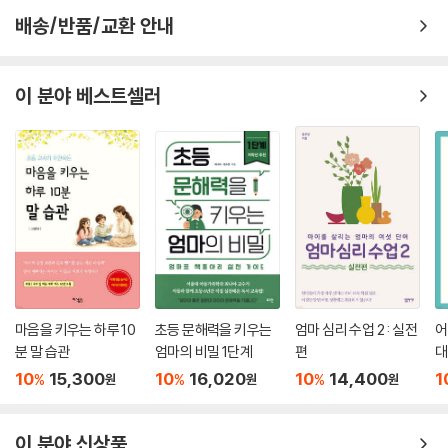
배송/반품/교환 안내
이 분야 베스트셀러
마음을 키우는 하루 10
초등 문해력을 키우는
엄마 심리 수업 2 : 실전
어
분 말 습관
엄마의 비밀 1단계
편
대
10
15,300
10
16,020
10
14,400
1
%
%
%
원
원
원