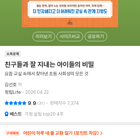
미리보기
사이즈비교
공유하기
소득공제
친구들과 잘 지내는 아이들의 비밀
요즘 교실 속에서 찾아낸 초등 사회성의 모든 것
김선호
저
청림Life
2026.04.22.
9.9
판매지수
7,374
31
베스트
가정 살림 top20 4주
어린이 하루 네 줄 교환 일기 (포인트 차감)
구매혜택