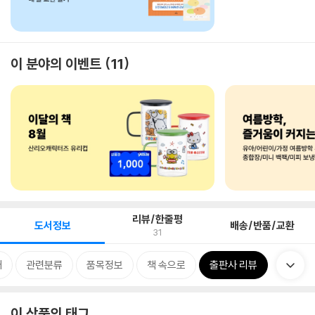
이 분야의 이벤트
11
리뷰/한줄평
도서정보
배송/반품/교환
31
개
관련분류
품목정보
책 속으로
출판사 리뷰
이 상품의 태그