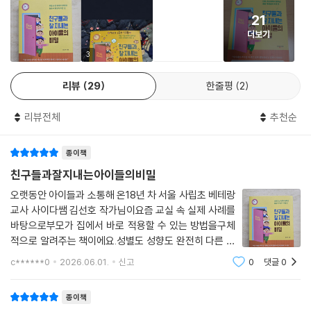
다. 특히 초등 시기는 왕따, 은따, 절친 문제, 또래 압력, 걸핏하면 싸우는
적절히 거리를 둡니다. 그 적절한 거리는 심리적 건강함을 의미하고요. 고
아이, 휘둘리는 아이 등 보다 본격적인 문제 상황을 직·간접적으로 겪을 수
학년 아이들이 정말 힘들어하는 상황은 주로 ‘절친’ ‘단짝’과 발생해요. 이
21
있는 시기이다. 또한 가치와 가치가 충돌하거나 욕구와 가치가 충돌할 때,
들은 절친이라고 하는 친한 친구와 감정 상하는 일이 벌어지거나 그로 인
더보기
어떤 게 올바른 것인지 가치관을 확립해 가는 시기이기도 하다. 예를 들어
해 관계가 파탄에 이르렀을 때 무척 힘들어합니다. ‘그냥 아이들이니까 싸
선생님한테 고자질하는 아이는 친구들이 싫어하지만, 같은 반 친구가 규칙
3
우기도 하고 다시 친해지기도 하고 그런 거지’ 같은 수준이 아닙니다. 최소
을 위반하고 교실에 신발을 신고 들어왔다. 이럴 때 부모는 아이에게 어떻
몇 개월은 서로 언제 친했냐는 듯, 정말 차가운 기운이 맴돕니다. 그나마 그
리뷰
29
한줄평
2
게 하라고 가르쳐야 하는 걸까? 『친구들과 잘 지내는 아이들의 비밀』은 이
냥 헤어진 상태로 끝나면 다행이고요. 상대방에 대한 안 좋은
러한 교실 속 실제 사례들을 바탕으로, 아이들이 사회성 면에서 겪는 어려
소문이나 누가 들으면 창피할 것 같은 사실들을 퍼뜨리기도 합니다. 이때
리뷰전체
추천순
움과 그 이유를 분석하고 현실적인 대응책을 함께 전한다. 책을 통해 부모
부터 학교는 정말 가고 싶지 않은 장소가 되고요. 우리 아이가 4학년 이상
는 연령, 기질, 상황별로 적절한 개입과 피드백이 무엇인지, 그 기준을 제
이고, 그룹이라는 이름으로 또는 절친이라는 이름으로 친하게 지내는 친구
대로 세울 수 있다.
종이책
가 있다면, 애착(관계)에 대한 설명을 해 줄 필요가 있어요.
친구들과잘지내는아이들의비밀
--- p.97
혼자일 때도, 무리에서도 언제나 당당하게!
오랫동안 아이들과 소통해 온18년 차 서울 사립초 베테랑
“이제 관계에 흔들리지 않는 아이로 키웁니다”
교사 사이다쌤 김선호 작가님이요즘 교실 속 실제 사례를
아이들이 혼자 노는 이유는 무척 다양합니다. 내향적인 성향이 혼자 노는
바탕으로부모가 집에서 바로 적용할 수 있는 방법을구체
데 도움이 될 수는 있어요. 그런데 그게 인과관계를 형성하지는 않습니다.
결국, 중요한 것은 혼자 논다고 사회성이 부족한 것도, 친구가 많다고 사회
적으로 알려주는 책이에요.성별도 성향도 완전히 다른 남
저 같은 경우, 아이가 혼자 놀아서 걱정이라는 학부모님들에겐 항상 이런
성이 좋은 것도 아니라는 점이다. 사회성은 단순히 친구가 많고 적음으로
매라첫째때 경험해서 둘째는 수월하겠다 했지만둘째는
c******0
2026.06.01.
신고
0
댓글
0
말씀을 드립니다. 학교에서 친구들과 같이 놀든, 혼자 놀든, 일단 “놀고 있
평가되는 것이 아니라, 자신의 감정을 조절하고 타인의 감정을 이해하며,
전혀 다르니 육아, 교육이 매번 전혀 새로웠어요. 무난하
으면 괜찮다”라고요. 외려 문제는 혼자서 놀지도 못하고 그렇다고 같이 놀
니 친구들과도 잘 소통해가고스스로 알아서 하
갈등 상황에서 적절히 대응할 수 있는 능력을 포함하는 개념이다. 그래서