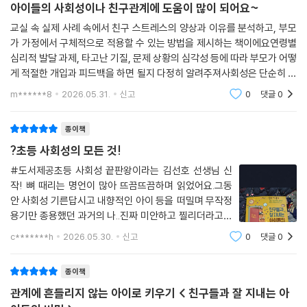
지도 못한 채 이리저리 기웃거리는 아이입니다. 그런 게 아니라면, 다시 말
종이책
사회성은 평생에 걸쳐 아이의 관계 능력과 삶의 만족도를 결정 짓는 중요
해 우리 아이가 내향적인 성향이 다른 아이에 비해 강해서 종이접기를 하
아이들의 사회성이나 친구관계에 도움이 많이 되어요~
한 기반이 된다. 그러므로 부모는 당장 특별한 문제가 없다고 안심할 게 아
거나 그림을 그리며 혼자 노는 걸 더 좋아한다면, 그건 괜찮습니다. 이런 아
니라, 아이가 관계 속에서 안전하다고 느낄 수 있는 심리적 기반을 잘 마련
교실 속 실제 사례 속에서 친구 스트레스의 양상과 이유를 분석하고, 부모
이들은 친구가 없는 게 아니라, 친구를 안 만드는 겁니다.
해 주고 있는지 지속적으로 확인해야만 한다. ‘네 감정은 존중받아도 돼’라
가 가정에서 구체적으로 적용할 수 있는 방법을 제시하는 책이에요연령별
--- p.104
심리적 발달 과제, 타고난 기질, 문제 상황의 심각성 등에 따라 부모가 어떻
는 메시지를 일관되게 전달하고, 부정적인 감정도 얼마든지 잘 다룰 수 있
게 적절한 개입과 피드백을 하면 될지 다정히 알려주져사회성은 단순히 친
다는 경험을 반복해서 제공하는 것. 이런 과정이 평소에 잘 이루어져야만,
학급에서 가장 힘 있는 위치에 서게 되는 남학생은 놀이 문화를 이끌어 가
구가 많은 걸 의미하는 게 아니라, 자신의 감정을 조절하고 타인의 감정을
아이에게 ‘갈등이 있어도 관계가 유지될 수 있다’라는 심리적 내구성을 만
m******8
2026.05.31.
신고
0
댓글
0
는 재능을 지닌 아이입니다. 예를 들어 똑같이 팽이를 가져왔는데 왜 어떤
이해하며, 갈
들어 줄 수 있다. 부모가 아이의 세상을 안전하게 넓혀 줄 때, 비로소 아이
아이는 유행을 이끌고, 어떤 아이는 관심받지 못하고 사라지는 걸까요? 똑
는 진정한 자신감을 얻고, 그 누구와의 관계에서도 흔들림 없이 주도적으
종이책
같이 팽이를 가져왔어도 시작부터가 다르기 때문입니다. 지우는 팽이를 가
로 행동하는 아이로 자랄 수 있다.
?초등 사회성의 모든 것!
져와서 자기 혼자 돌리고, 친구들은 옆에서 구경만 합니다. 어쩌다 친한 친
구에게 몇 번 돌리게 해 주는 정도랄까요. 준혁이는 아예 처음부터 팽이를
#도서제공초등 사회성 끝판왕이라는 김선호 선생님 신
몇 개 가져옵니다. 그러고는 친구들에게 팽이를 빌려주면서 같이 팽이 싸
작! 뼈 때리는 명언이 많아 뜨끔뜨끔하며 읽었어요.그동
안 사회성 기른답시고 내향적인 아이 등을 떠밀며 무작정
움을 합니다. 팽이 싸움을 하면서 새로운 규칙도 계속 만들고요. 어떻게 돌
용기만 종용했던 과거의 나..진짜 미안하고 찔리더라고요
려야 잘 돌아가는지 설명까지 해 줍니다. 이러고 집에 돌아간 아이들이 다
😂 아이에게 진짜 필요한 건 억지 소통이 아니라'온전한
음 날 팽이를 안 가져올 수가 없겠죠. 어제 너무 재밌게 놀았거든요. 힘 또
c*******h
2026.05.30.
신고
0
댓글
0
엄마라는 내 편'이 있다는 믿음인데 말이죠..이제는 다그
는 권력이 준혁이에게 몰리는 이유는, 좋은 걸 혼자만 갖고 노는 게 아니라
치기보다 "필통 안 가져갔을 때 짝꿍한테 뭐라
능력자로서 설명도 해 주고, 같이 어울려서 놀 수 있는 기회를 주는, 즉 ‘공
종이책
유 행위’를 했기 때문입니다.