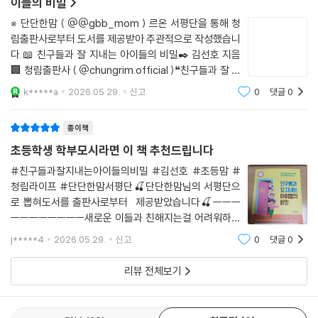
관계에 흔들리지 않는 아이로 키우기 < 친구들과 잘 지내는 아
--- p.197
이들의 비밀 >
※ 단단한맘 ( @@gbb_mom ) 르온 서평단을 통해 청
림출판사로부터 도서를 제공받아 주관적으로 작성했습니
다.📖 친구들과 잘 지내는 아이들의 비밀✒️ 김선호 지음
🏢 청림출판사 ( @chungrim.official )❝친구들과 잘 지
내는 아이들의 비밀❞은 초등 시기 아이들의 사회성과 친
k*****a
2026.05.29.
신고
0
댓글
0
구 관계에 대해 현실적으로 알려주는 책으로 아이를 키우
다 보면 공부만큼 신경 쓰이는 것이 바로 친구
종이책
초등학생 학부모시라면 이 책 추천드립니다
#친구들과잘지내는아이들의비밀 #김선호 #초등맘 #
청림라이프 #단단한맘서평단🍒단단한맘님의 서평단으
로 뽑혀도서를 출판사로부터 제공받았습니다🍒ㅡㅡㅡ
ㅡㅡㅡㅡㅡㅡㅡㅡ새로운 이들과 친해지는걸 어려워하는
첫째를 위해서[친구들과 잘 지내는 아이들의 비밀]책의
j*****4
2026.05.29.
신고
0
댓글
0
서평단에도전하게되었습니다갈수록관계라는게 더 섬세
하고 복잡해지는 가운데어떻게하면 사회성을 키울수있을
리뷰 전체보기
까?