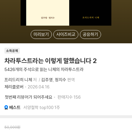
미리보기
사이즈비교
공유하기
소득공제
차라투스트라는 이렇게 말했습니다 2
5426개의 주석으로 읽는 니체의 차라투스트라
프리드리히 니체
저
김주영
정지수
편역
체리클로버
2026.04.16.
첫번째 리뷰어가 되어주세요
판매지수
156
베스트
서양철학 top100 1주
50,000
원