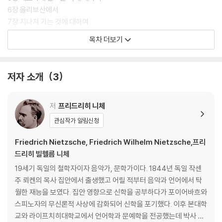
6장 올리브산에서
7장 지나쳐 가는 것에 대하여
8장 변절자에 대하여
목차 더보기
9장 귀향
10장 세 가지 악에 대하여
11장 중력의 영에 대하여
저자 소개
3
12장 옛 서판과 새로운 서판에 대하여
13장 회복하는 자
14장 큰 그리움에 대하여
저
프리드리히 니체
15장 또 다른 춤의 노래
관심작가 알림신청
16장 일곱 개의 인장 (혹은: 긍정과 동의의 노래)
Friedrich Nietzsche, Friedrich Wilhelm Nietzsche,프리
제 4 부
드리히 빌헬름 니체
19세기 독일의 철학자이자 음악가, 문학가이다. 1844년 독일 작센
1장 꿀 제물
주 뢰켄의 목사 집안에서 출생했고 어릴 적부터 음악과 언어에서 탁
2장 절박한 비명
월한 재능을 보였다. 집안 영향으로 신학을 공부하다가 포이어바흐와
3장 왕들과의 대화
스피노자의 무신론적 사상에 감화되어 신학을 포기했다. 이후 본대학
4장 거머리
교와 라이프치히대학교에서 언어학과 문예학을 전공했는데 박사 논