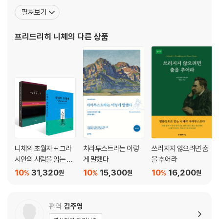
5장 마술사
문을 제출하기 전에 이미 명문대인 스위스 바젤대학교에 초빙될 만큼
펼쳐보기
6장 환속
뛰어난 학생이었다. 1869년부터 스위스 바젤대학교에서 고전문헌
7장 가장 추한 자
학 교수로 일하던 그는 1879년 건강이 악화되면서 교수직을 그만두
프리드리히 니체
의 다른 상품
8장 자발적 거지
었다. 편두통과 위통에 시달리는 데다가 우울증까지 앓았지만
9장 그림자
10장 정오에
11장 환영
12장 최후의 만찬
13장 더 높은 인간에 대하여
14장 우울의 노래
15장 학문에 대하여
16장 사막의 딸들 사이에서
17장 깨달음
니체의 초월자 + 그라
차라투스트라는 이렇
쓰러지지 않으려면 춤
18장 나귀축제
시안의 사람을 읽는 눈
게 말했다
을 추어라
19장 밤길을 걷는 자의 노래
세트
10
31,320
10
15,300
10
16,200
%
%
%
원
원
원
20장 징조
마치며
편역
김주영