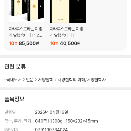
차라투스트라는 이렇
차라투스트라는 이렇
게 말했습니다 1~2권
게 말했습니다 1
세트
10
85,500
10
40,500
%
%
원
원
관련 분류
국내도서
인문
서양철학
서양철학의 이해/서양철학사
품목정보
발행일
2026년 04월 16일
쪽수, 무게, 크기
840쪽 | 1308g | 158*232*45mm
ISBN13
9791199784024