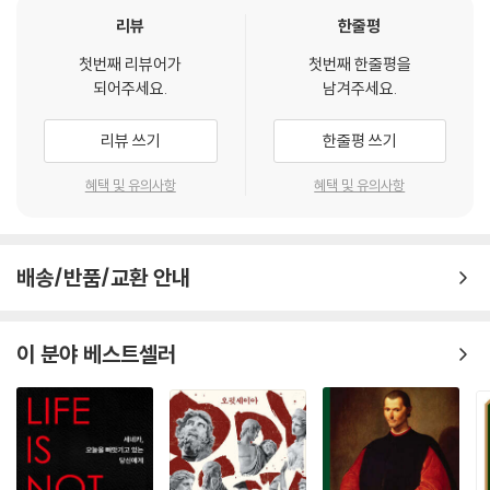
를 통해 그간 품어왔던 의문에 작은 실마리를 찾으실 수 있기를 바라기 때
리뷰
한줄평
문입니다.
첫번째 리뷰어가
첫번째 한줄평을
되어주세요.
남겨주세요.
동시에 저희는 이 책이 '처음 읽는 분들'에게도 친절한 길잡이가 되길 소망
하며 작업했습니다. 방대한 주석과 분량에 선뜻 손을 뻗기 어려우시겠지
리뷰 쓰기
한줄평 쓰기
만, 그 안에는 초심자의 눈높이에서 본문을 보다 명확히 이해할 수 있도록
돕고자 하는 저희의 진심이 담겨 있습니다.
혜택 및 유의사항
혜택 및 유의사항
[섬세한 언어로 다시 읽는 차라투스트라]
배송/반품/교환 안내
저희의 해석은 기존의 해석과 여러 차이가 있습니다. 그 중 일부를 소개한
다면 다음과 같습니다.
이 분야 베스트셀러
1_서문 1장에 등장하는 ‘하산’의 의미에 대하여
기존 해석들은 차라투스트라가 마흔에 산을 내려오는 것을 흔히 40일간
고행을 하던 서른의 예수와 관련 짓곤 합니다. 하지만 나이와 상황의 차이
를 고려할 때, 마흔의 차라투스트라를 서른의 예수와 관련 지으며 하산하
는 차라투스트라를 40일간 고행하는 예수에 대한 패러디로 보기에는 무