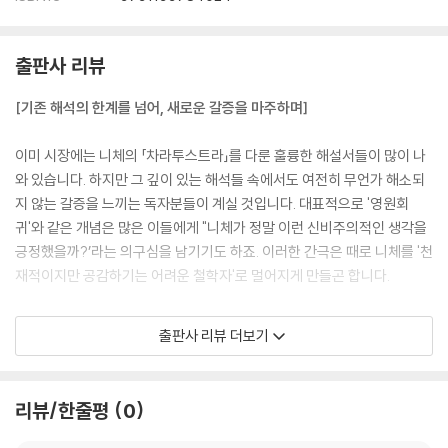
출판사 리뷰
[기존 해석의 한계를 넘어, 새로운 갈증을 마주하며]
이미 시장에는 니체의 「차라투스트라」를 다룬 훌륭한 해설서들이 많이 나
와 있습니다. 하지만 그 깊이 있는 해석들 속에서도 여전히 무언가 해소되
지 않는 갈증을 느끼는 독자분들이 계실 것입니다. 대표적으로 '영원회
귀'와 같은 개념은 많은 이들에게 "니체가 정말 이런 신비주의적인 생각을
긍정했을까?’라는 의구심을 남기기도 하죠. 이러한 간극은 때로 니체를 '천
재적이지만 공감하기는 어려운 철학자'로 멀어지게 만들곤 합니다.
저희는 바로 그 지점, 기존의 해석만으로는 충분히 채워지지 않았던 독자
출판사 리뷰 더보기
분들의 갈증에 주목하며 기존과 다른 관점에서 바라보는 「차라투스트라는
이렇게 말했습니다」를 기획하게 되었습니다. 기존의 관점을 소중히 여기
는 분들께 저희의 해석은 낯설거나 생소하게 느껴질 수 있으며, 이런 분들
리뷰/한줄평
0
을 단번에 설득할 만한 거창한 권위나 배경은 없을지도 모릅니다. 하지만
그럼에도 이 책을 세상에 내놓는 이유는, 단 한 분의 독자라도 저희의 시도