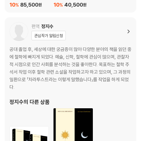
세트
10
85,500
10
40,500
%
%
원
원
편역
정지수
관심작가 알림신청
공대 졸업 후, 세상에 대한 궁금증이 많아 다양한 분야의 책을 읽던 중
에 철학에 빠지게 되었다. 예술, 신학, 철학에 관심이 많으며, 관찰자
적 시점으로 인간 사회를 분석하는 것을 좋아한다. 목표하는 철학 주
석서 작업 이후 철학 관련 소설을 작업하고자 하고 있으며, 그 과정의
일환으로 「차라투스트라는 이렇게 말했습니다」를 작업을 하게 되었
다.
정지수
의 다른 상품