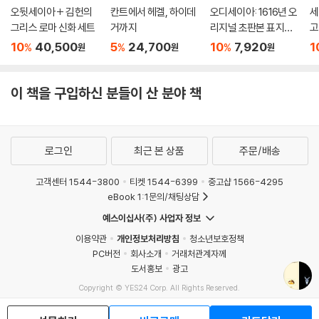
「차라투스트라」의 전체 흐름을 가장 명료하게 이해할 수 있는 필수적인 개
오뒷세이아 + 김헌의
칸트에서 헤겔, 하이데
오디세이아: 1616년 오
세
념이라고 믿습니다.
그리스 로마 신화 세트
거까지
리지널 초판본 표지디
고
자인 (초판본)
서
10
40,500
5
24,700
10
7,920
1
%
%
%
원
원
원
기존의 길을 벗어나 새로운 해석의 바다로 항해를 시작하는 것은 분명 용
기가 필요한 일입니다. 니체 역시 이런 용기를 지닌 독자들을 떠올리고 있
이 책을 구입하신 분들이 산 분야 책
었다는 것을 「차라투스트라」3부 2장에서 확인할 수 있는데, 니체는 그들
을 다음과 같이 표현하였었습니다.
“대담한 탐구자들, 도전자들, 교묘한 돛을 달고 무시무시한 바다로 항해를
로그인
최근 본 상품
주문/배송
떠난 자들이여. 수수께끼에 도취된 자들, 황혼의 기쁨을 즐기는 자들, 플루
트 소리에 미혹되어 모든 미로의 심연으로 이끌리는 영혼들이여. 자네들은
고객센터 1544-3800
티켓 1544-6399
중고샵 1566-4295
비겁한 손으로 실 한 가닥을 더듬기를 원하지 않으며, 〈추측할 수 있는 곳〉
eBook 1:1문의/채팅상담
에서는 〈결론 내리는 것〉을 싫어하는 자들이니, 자네들에게만 내가 〈본〉 수
예스이십사(주) 사업자 정보
수께끼, 가장 외로운 자의 얼굴에 대해 이야기하겠네.”
이용약관
개인정보처리방침
청소년보호정책
PC버전
회사소개
거래처관계자께
저희 역시 이러한 분들, 익숙한 결론에 안주하기보다 스스로 사유하며 수
도서홍보
광고
수께끼를 풀어나갈 준비가 된 분들, 그 소중한 독자분들의 손에 이 책이 닿
Copyright © YES24 Corp. All Rights Reserved.
기를 진심으로 기원합니다.
MATOM8