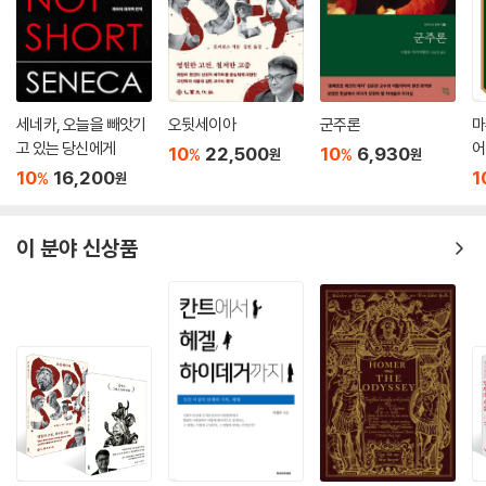
리가 있다고 생각합니다. 오히려 니체는 예수를 작중의 차라투스트라보다
미숙한 존재로 표현하기도 하니까요.
2_‘몰락’으로 번역되는 ‘Untergang’을 ‘저물음’으로
저희는 'Untergang'이라는 표현을 기존 해석의 관습적 번역어인 ‘몰락’이
세네카, 오늘을 빼앗기
오뒷세이아
군주론
마
아닌, ‘저물음’으로 새롭게 해석했습니다. 이렇게 해석한 이유는 차라투스
고 있는 당신에게
어
10
22,500
10
6,930
%
%
원
원
트라가 본문 곳곳에서 태양처럼 저물고 싶다는 의지를 밝히기 때문으로,
10
16,200
1
%
원
이에 따라 저희는 ‘Untergang’이라는 표현을 몰락이 아니라, 삶의 정점을
지나 자신의 지혜를 세상에 나누며 아름답게 삶을 완성하고자 하는 '저물
음'으로 보며 번역하였습니다. 저희는 이러한 점들 뿐만 아니라 본문의 흐
이 분야 신상품
름을 방해하는 사족 같은 주석은 과감히 덜어내고, 오직 독자분들이 니체
의 문장 속으로 더 깊이 침잠할 수 있도록 합리적이면서도 군더더기 없는
주석들을 담는 데 주력했습니다.
[새로운 열쇠 : ‘올바름 추구자’]
마지막으로, 저희는 이 방대한 서사를 관통하는 핵심 키워드로 '올바름 추
구자'라는 개념을 제안합니다. 지금까지 통용되던 니체의 이미지에 익숙한
분들께는 다소 낯선 시도일 수 있습니다. 그러나 저희는 이 개념이야말로