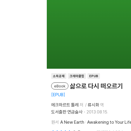
소득공제
크레마클럽
EPUB
삶으로 다시 떠오르기
eBook
EPUB
에크하르트 톨레
저
류시화
역
도서출판 연금술사
2013.08.15.
원서
A New Earth : Awakening to Your Lif