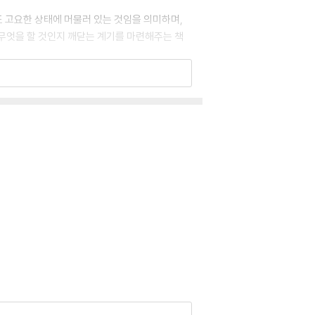
 고요한 상태에 머물러 있는 것임을 의미하며,
무엇을 할 것인지 깨닫는 계기를 마련해주는 책
 교사이다. 불우한 어린 시절에서 시작된 사춘기와
깨달음의 밝음으로 솟아오르 는 내적 변혁을 경
 그때부터 저서와 강연으로, 모든 문제와 불행의
저서 『지금 이 순간을 살아라The Power of
백만 부와 5백만 부가 판매되었다. 왓킨스 리뷰는
의 저 자’로 평했다. 톨레는 자신의 책을 오프
전통적인 사상에 속하지 않는 톨레는 캐나다 밴쿠
선구적 역할을 해 왔다. 『삶의 길 흰구름의 길』
닭고기 수프』 『인생수업』 『술 취한 코끼리 길들이
집 『한 줄도 너무 길다』를 엮었다. 인도 여행기