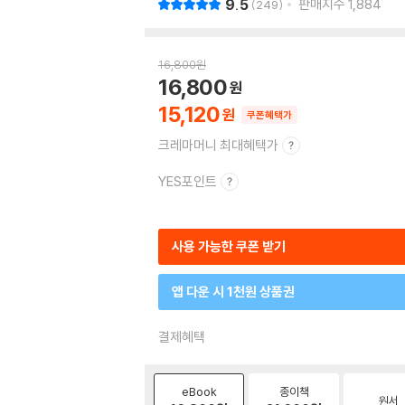
9.5
판매지수
1,884
249
16,800
원
16,800
15,120
쿠폰혜택가
크레마머니 최대혜택가
YES포인트
사용 가능한 쿠폰 받기
앱 다운 시 1천원 상품권
결제혜택
eBook
종이책
원서