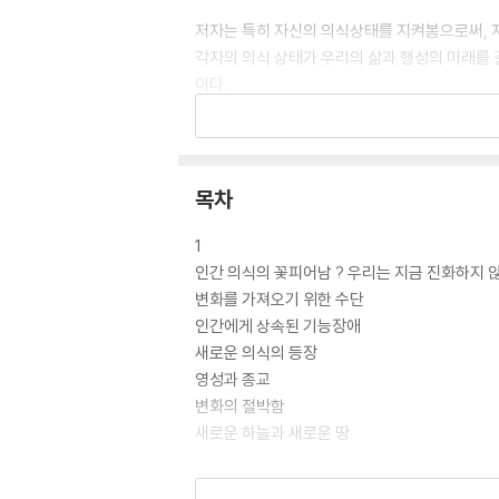
저자는 특히 자신의 의식상태를 지켜봄으로써, 
각자의 의식 상태가 우리의 삶과 행성의 미래를 
이다.
저자소개_에크하르트 톨레
저자 에크하르트 톨레 Eckhart Tolle는 
청년기의 극심한 우울증과 몇 번의 자살 시도 끝
목차
험했다. 그 후 수년간 직업도 없이 ‘깊은 환희
원인인 ‘자기 자신’이라는 감옥에서 벗어나 ‘지금 
1
Now』와 두 번째 저서 『삶으로 다시 떠오르기A
인간 의식의 꽃피어남 ? 우리는 지금 진화하지 
세계에서 가장 큰 정신적 영향력을 지닌 인물로 
변화를 가져오기 위한 수단
라 윈프리에게 선물하면서 말했다. “나는 절대자
인간에게 상속된 기능장애
버에 거주하면서 세계 여러 나라로 강연 여행을 
새로운 의식의 등장
영성과 종교
역자소개_류시화
변화의 절박함
역자 류시화는 오쇼, 크리슈나무르티, 바바 하리 
새로운 하늘과 새로운 땅
『성자가 된 청소부』 『티벳 사자의 서』 『달라이 
기』 등을 번역했으며, 잠언 시집 『지금 알고 있
2