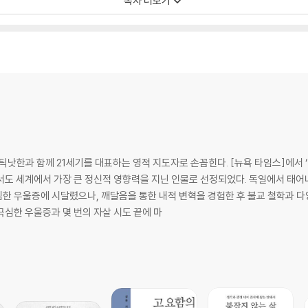
목차 더보기
인디언 연설문집 『나는 왜 너가 아니고 나인가』를 썼다. 삶을 신비주의적 차원에서
 자유
는 그대가 그립다』 『외눈박이 물고기의 사랑』 『나의 상처는 돌 너의 상처는 꽃』을
틱낫한과 함께 21세기를 대표하는 영적 지도자로 손꼽힌다. [뉴욕 타임스]에서 
에서도 세계에서 가장 큰 정신적 영향력을 지닌 인물로 선정되었다. 독일에서 태어
한 우울증에 시달렸으나, 깨달음을 통한 내적 변혁을 경험한 후 불교 철학과 다
심한 우울증과 몇 번의 자살 시도 끝에 마
이해해야 하는 것들