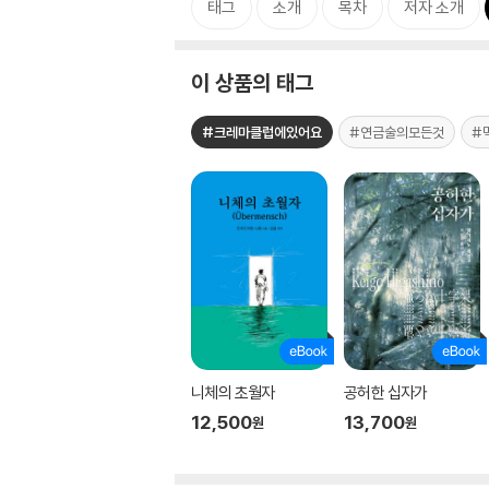
태그
소개
목차
저자 소개
이 상품의 태그
#크레마클럽에있어요
#연금술의모든것
#
니체의 초월자
공허한 십자가
12,500
13,700
원
원