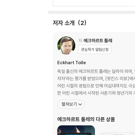
『하늘 호수로 떠난 여행』 『지구별 여행자』와 
에고, 인류의 현재 상태 ? 내 안의 인류로부터의
한 언어로 그려 낸 시집 『그대가 곁에 있어도 나
환상의 자아
머릿속 목소리
저자 소개
2
에고의 내용물과 구조
물질과의 동일화
잃어버린 반지
저
에크하르트 톨레
소유라는 환상
관심작가 알림신청
욕망?‘더 많이’를 향한 욕구
육체와의 동일화
Eckhart Tolle
내부의 몸 느끼기
독일 출신의 에크하르트 톨레는 달라이 라마, 
존재의 망각
저자’라는 평가를 받았으며, [왓킨스 리뷰]
데카르트의 오류에서 사르트르의 통찰까지
어린 시절의 경험으로 인해 이십대까지도 극심
모든 이해를 넘어서는 평화
한 어린 시절에서 시작된 사춘기와 청년기의 극
펼쳐보기
3
마음이 만드는 드라마 ? 에고를 초월하기 위해 
에크하르트 톨레
의 다른 상품
불만과 분함
맞대응과 원한
자신은 옳고 상대방은 틀리게 만들기