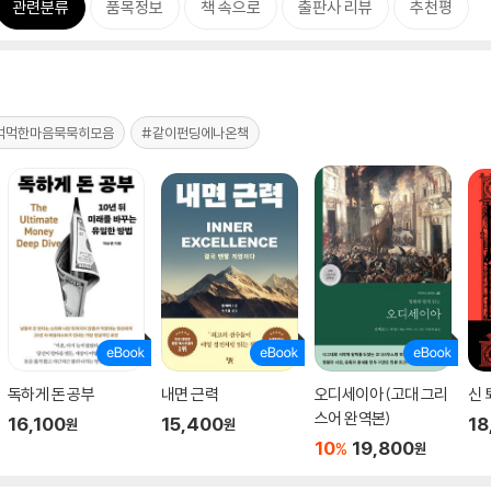
관련분류
품목정보
책 속으로
출판사 리뷰
추천평
먹먹한마음묵묵히모음
#같이펀딩에나온책
독하게 돈 공부
내면 근력
오디세이아 (고대 그리
신 
스어 완역본)
16,100
15,400
18
원
원
10
19,800
%
원