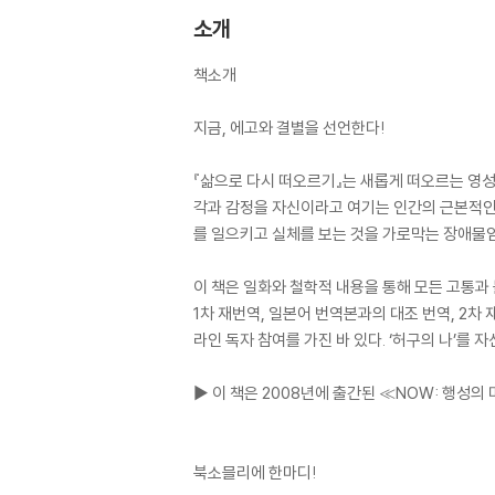
소개
책소개
지금, 에고와 결별을 선언한다!
『삶으로 다시 떠오르기』는 새롭게 떠오르는 영성
각과 감정을 자신이라고 여기는 인간의 근본적인 
를 일으키고 실체를 보는 것을 가로막는 장애물임
이 책은 일화와 철학적 내용을 통해 모든 고통과
1차 재번역, 일본어 번역본과의 대조 번역, 2차
라인 독자 참여를 가진 바 있다. ‘허구의 나’를
▶ 이 책은 2008년에 출간된 ≪NOW: 행성
북소믈리에 한마디!