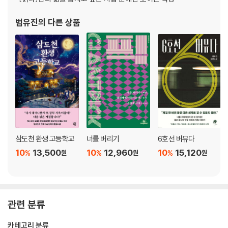
범유진
의 다른 상품
삼도천 환생 고등학교
너를 버리기
6호선 버뮤다
10
13,500
10
12,960
10
15,120
%
%
%
원
원
원
관련 분류
카테고리 분류