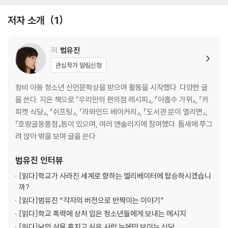
작가 노트
참고 문헌
저자 소개
1
저
범유진
관심작가 알림신청
창비 아동 청소년 신인문학상을 받으며 활동을 시작했다. 다양한 글
을 쓴다. 지은 책으로 『우리만의 편의점 레시피』, 『아홉수 가위』, 『카
피캣 식당』, 『쉬프팅』, 『라와인드 베이커리』, 『도서관 문이 열리면』,
『호랑골동품점』등이 있으며, 여러 앤솔러지에 참여했다. 틈새에 쭈그
려 앉아 밖을 보며 글을 쓴다.
범유진
인터뷰
[읽다]
학교가 사라진 세계로 향하는 엘리베이터에 탑승하시겠습니
까?
[읽다]
범유진 “각자의 버전으로 반짝이는 이야기”
[읽다]
학교 폭력에 상처 입은 청소년들에게 보내는 메시지
[읽다]
남의 삶을 훔치고 싶은 사람 눈에만 보이는 식당