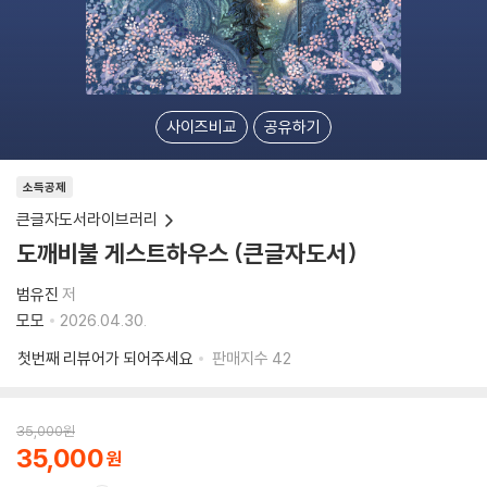
사이즈비교
공유하기
소득공제
큰글자도서라이브러리
도깨비불 게스트하우스 (큰글자도서)
범유진
저
모모
2026.04.30.
첫번째 리뷰어가 되어주세요
판매지수
42
35,000
원
35,000