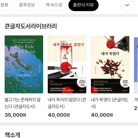
련분류
품목정보
책 속으로
출판사 리뷰
큰글자도서라이브러리
물고기는 존재하지 않
내가 죽이지 않았다 (큰
내가 죽였다 (큰글자도
겨
는다 (큰글자도서)
글자도서)
서)
2
35,000
40,000
40,000
원
원
원
책소개