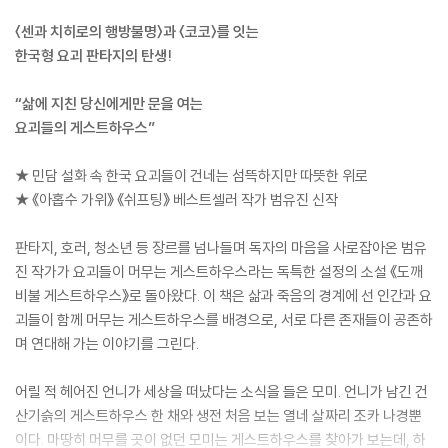
〈센과 치히로의 행방불명〉과 〈코코〉를 잇는
한국형 요괴 판타지의 탄생!
“삶에 지친 당신에게만 문을 여는
요괴들의 게스트하우스”
★ 민담 설화 속 한국 요괴들이 건네는 섬뜩하지만 따뜻한 위로
★ 《아홉수 가위》 《쉬프팅》 베스트셀러 작가 범유진 신작
판타지, 호러, 청소년 등 장르를 넘나들며 독자의 마음을 사로잡아온 범유
진 작가가 요괴들이 머무는 게스트하우스라는 독특한 설정의 소설 《도깨
비불 게스트하우스》로 돌아왔다. 이 책은 삶과 죽음의 경계에 선 인간과 요
괴들이 함께 머무는 게스트하우스를 배경으로, 서로 다른 존재들이 공존하
며 연대해 가는 이야기를 그린다.
어릴 적 헤어진 언니가 세상을 떠났다는 소식을 들은 모미. 언니가 남긴 건
산기슭의 게스트하우스 한 채와 생전 처음 보는 열네 살짜리 조카 나경뿐
이다. 마땅히 머무를 곳이 없던 모미는 게스트하우스를 찾아가 보는데, 하