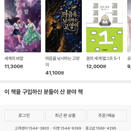
귀찮은 일”(93쪽)이지만, 그럼에도 용기를 내어 손을 내밀었을 때 펼쳐지
“허락받지 않았는데도 이 집에 들어올 수 있는 인간은.”
는 세계가 있다는 사실을, 다정한 방식으로 보여준다.
그건 악귀나 다름없는 존재일 것이다. 나경의 입술이 달싹거렸다. 도와줘,
이모. 그러나 목소리조차 엉켜버린 건지 안간힘을 써도 말할 수가 없었다.
남자의 손이, 지독한 악취가 점점 가까워졌다.
탕. 문 닫히는 소리가 총성처럼 울려 퍼졌다.
--- p.242
김수빈의 말대로다. 사랑은 사람을 바보로 만든다.
세계의 바깥
마음을 낚시하는 고양
꿈의 세계 엘그프 5-1
공
고양이처럼 발소리 죽여 걷는 작은 아이.
이
11,300
12,000
9
원
원
그 아이를 사랑하게 되었음을 모미는 인정해야만 했다.
41,100
원
“나는 지켜봐 주는 사람 없이 혼자 어른이 되었어. 그래서 나는 네가 어른
이 되는 걸 지켜보고 싶어.”
알 속에서 어린 새가 깨어나듯 웅크린 몸을 편 나경이 모미를 끌어안았다.
이 책을 구입하신 분들이 산 분야 책
낙화처럼 흩날리던 불꽃도, 검은 날개도 흔적 없이 사라졌다.
--- pp.250-251
로그인
최근 본 상품
주문/배송
고객센터 1544-3800
티켓 1544-6399
중고샵 1566-4295