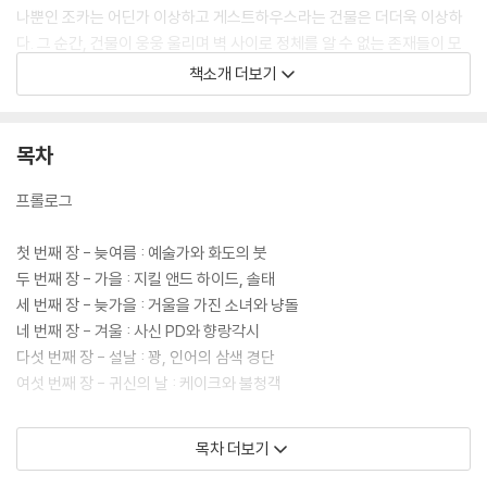
나뿐인 조카는 어딘가 이상하고 게스트하우스라는 건물은 더더욱 이상하
다. 그 순간, 건물이 웅웅 울리며 벽 사이로 정체를 알 수 없는 존재들이 모
습을 드러내기 시작한다.
책소개 더보기
이곳의 정체는 요괴들이 머무는 ‘도깨비불 게스트하우스’. 손님은 주로 요
괴들이지만, 가끔 죽음을 안고 사는 사람들도 이곳을 찾는다. 180일 동안
목차
게스트하우스를 맡아주면 소원도 들어주고 인간의 돈도 얼마든지 주겠다
는 요괴의 말에, 모미는 일단 이곳을 운영해보기로 결심하는데….
프롤로그
첫 번째 장 - 늦여름 : 예술가와 화도의 붓
두 번째 장 - 가을 : 지킬 앤드 하이드, 솔태
세 번째 장 - 늦가을 : 거울을 가진 소녀와 냥돌
네 번째 장 - 겨울 : 사신 PD와 향랑각시
다섯 번째 장 - 설날 : 꽝, 인어의 삼색 경단
여섯 번째 장 - 귀신의 날 : 케이크와 불청객
에필로그 - 일 년 후, 정월 대보름
목차 더보기
외전 - 대금 소리 흐르는 숲