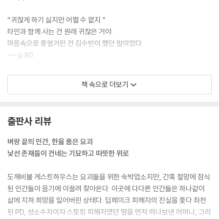
“귀찮게 하기 싫지만 어쩔 수 없지.”
타인과 함께 사는 건 원래 귀찮은 거야.
마음속으로 중얼거린 건 김수빈이 했던 말이었다.
--- p.80
“아뇨. 어, 저 남자. 갑자기 우네.”
책 속으로 더보기
허공에 비친 이단지가 휴대전화 액정을 보며 엉엉 울기 시작했다.
“저 남자, 괜찮은 건가요? 혹시 게스트하우스 왔다가 요괴랑 매칭 안 되면
페널티를 받는다거나, 그런 건 아니죠?”
출판사 리뷰
“얘 좀 봐. 여기가 클럽이니? 매칭이 뭐야. 없어, 그런 거. 말했잖아. 애초에
한 있는 자들만 여길 발견할 수 있다고. 그래도 저 남자는 괜찮을 거야. 저
벼랑 끝의 인간, 한을 품은 요괴
기 봐. 아, 넌 안 보이겠구나. 저 남자가 길렀다던 고양이가 등 뒤에 딱 붙어
낯선 존재들이 건네는 기묘하고 따뜻한 위로
서 나쁜 게 못 오게 막고 있잖아.”
--- p.146
도깨비불 게스트하우스는 요괴들을 위한 숙박업소지만, 간혹 절망에 잠식
된 인간들이 음기에 이끌려 찾아온다. 이곳에 다다른 인간들은 하나같이
“흥. 난 귀여우니까 괜찮아.”
삶에 지쳐 희망을 잃어버린 상태다. 딥페이크 피해자의 진실을 좇다 좌천
그렇게 말하면서도 묘아두는 날개 위로 냉큼 올라탔다.
된 PD, 성소수자이자 스토킹 피해자였던 딸을 먼저 떠나보낸 어머니, 그리