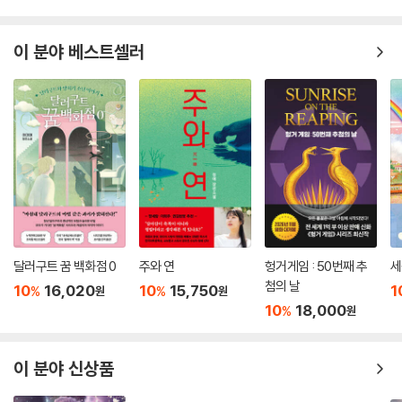
실 바닥에 검은 홀이 생겨나는 걸 봤다. 블랙홀처럼 새까만 심층을 중심으
로 파란 기운이 일렁이는 원 안에서 사람이 솟아올랐다. 등에 세 쌍의 커다
“평생 모르고 살던 스물일곱 살과 열네 살은, 서로에게 요괴보다 더 낯선
이 분야 베스트셀러
란 검은 날개를 단 남자였다. 이제는 웬만큼 괴이한 일에는 익숙해진 모미
존재”(66쪽)다. 이모와 조카이지만 생전 처음 만난 모미와 나경은 서먹하
도 처음 보는 광경이었다. 발끝까지 완전히 모습을 드러낸 남자의 날개가
기만 하다. 모미에게는 나경이 요괴 손님들만큼이나 어렵고, 나경에게도
크게 펄럭였다.
모미의 존재가 갑작스럽다. 하지만 두 사람은 모미가 도깨비불 게스트하우
--- p.200-201
스를 운영하는 180일 동안 꼼짝없이 함께해야 하는 운명이다. 모미와 나경
은 한 달 동안이나 서로 본체만체하며 피해 다니다가 결국 모미의 언니이
“나는 어떻게 남들이 그런 걸 보게 되는지 설명할 수 없어요. 왜냐면 나도
자 나경의 엄마, 이승을 떠난 다미의 사십구재를 두고 크게 다투고 만다.
모르니까요. 나는 그게 너무 싫고… 한심해요.”
“나경아.”
두 사람의 관계는 모미가 나경에게 솔직한 마음을 털어놓으며 서서히 변화
모미가 이불째 나경을 옆으로 굴리자, 나경은 버티지도 않고 이불을 끌어
한다. 모미가 용기를 내서 나경에게 먼저 다가갈 수 있었던 것은, 동거인이
안은 채 스르륵 옆으로 넘어갔다. 모미는 그런 나경의 몸을 덮듯이 끌어안
자 그 누구보다 각별한 존재였던 수빈에게서 “타인이 있어 채워지는 삶도
았다.
달러구트 꿈 백화점 0
주와 연
헝거게임 : 50번째 추
세
있다는 것”(85쪽)을 배웠기 때문이다. 보육원을 전전하며 타인을 믿지 않
첨의 날
“이제 나는 네가 맛없는 걸 먹거나 배고픈 게 싫어. 이게 무슨 의미인지 모
10
16,020
10
15,750
1
%
%
원
원
는 삶을 살아온 모미가 수빈을 만나 둥그렇게 원이 되었듯, 고양이처럼 잔
르겠지만, 어쨌든 그래. 그러니까 네가 내 음식을 먹는 데 자격 같은 건 필
10
18,000
%
원
뜩 사람을 경계하던 나경도 모미를 만나 함께하는 삶의 온기를 배워간다.
요 없는 거야. 알았니?”
나경은 이불로 얼굴을 가린 채 고개를 끄덕거렸다.
우리는 종종 마음속 깊은 곳에서는 다른 사람과 함께하고 싶어 하면서도
이 분야 신상품
--- p.231
상처받기 싫어서 타인으로부터 숨곤 한다. 이 소설은 “타인과 함께 하는 건