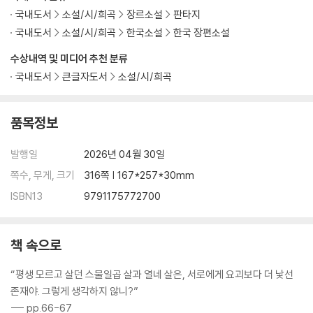
국내도서
소설/시/희곡
장르소설
판타지
국내도서
소설/시/희곡
한국소설
한국 장편소설
수상내역 및 미디어 추천 분류
국내도서
큰글자도서
소설/시/희곡
품목정보
발행일
2026년 04월 30일
쪽수, 무게, 크기
316쪽 | 167*257*30mm
ISBN13
9791175772700
책 속으로
“평생 모르고 살던 스물일곱 살과 열네 살은, 서로에게 요괴보다 더 낯선
존재야. 그렇게 생각하지 않니?”
--- pp.66-67