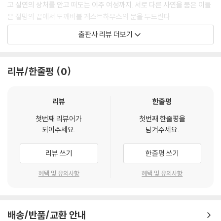
“뭐, 이젠 내가 아니라도 저 아이의 말을 들어줄 사람이 생겼으니 괜찮겠
고 실연의 상처를 안고 떠도는 이주 여성까지. 서로 다른 사연을 품은 이들
지.”
은 절망의 끝에서 도깨비불 게스트하우스의 문을 두드린다.
--- p.153
출판사 리뷰 더보기
이 소설 속 요괴는 인간의 어둠을 먹어 치우는 존재들이다. 단, 인간이 품은
“나는 더 이상 내 취재 탓에 누군가 죽었다는 죄책감을 견딜 수가 없습니
어둠과 요괴의 한이 비슷할 경우에만 가능하다. 만약 운이 좋다면 요괴는
다.”
인간의 어둠으로 배를 채우고 인간 손님들은 한결 가벼워진 채 게스트하우
리뷰/한줄평
0
서태림은 자리에서 일어났다. 모미는 끝까지 서태림의 손을 놓지 않았다.
스의 문을 나서게 된다. 수백 년을 살아온 요괴는 인간보다 먼저 비슷한 고
서태림은 결국 자기를 붙잡은 모미의 손가락을 조심스럽게 하나씩 떼어냈
통을 온몸으로 겪어낸 존재들이다. 때로는 나보다 먼저 같은 고통을 살아
다.
낸 존재가 있다는 것만으로도 충분한 위로가 된다.
리뷰
한줄평
“도망치실 건가요?”
모미는 마지막 손가락에 힘을 주고 버티며 한 음절씩 스타카토로 끊어 말
첫번째 리뷰어가
첫번째 한줄평을
이 소설은 인간 손님들이 낯선 존재들과의 만남을 통해 마음속에 억눌러
되어주세요.
남겨주세요.
했다. 할 수 있다면 말을 화살촉처럼 깎아서 태림의 가슴에 박아 넣고 싶었
놓은 감정을 조금씩 마주하고 다시 살아갈 힘을 찾아가는 과정을 있는 그
다.
대로 보여준다. 삶이 지치고 버겁지만 누구에게도 말하지 못한 채 혼자 앓
리뷰 쓰기
한줄평 쓰기
“책임이 있다고 느끼신다면 더더욱 도망가서는 안 되잖아요.”
고 있는 이들이 있다면, 소설 속 요괴들이 건네는 위로가 힘이 되어줄 것이
--- p.229
다. 같은 고통을 겪은 이들과의 연대는 다시 살아갈 이유가 되어주니까.
혜택 및 유의사항
혜택 및 유의사항
“가마구 님 납시오!”
“타인과 함께 사는 건 원래 귀찮은 거야.”
몇백 마리의 새가 날갯짓하는 듯, 숲이 폭풍에 휩쓸려 윙윙거리는 듯, 동굴
서로 다른 존재들이 만나 가족이 되기까지
안에 메아리치는 맹수의 울음과도 닮은 외침이었다. 고개를 든 모미는 거
배송/반품/교환 안내
으스스하지만 다정한 요괴 힐링 판타지