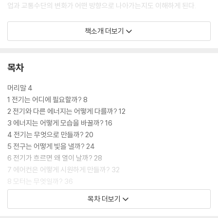
업과 교통수단의 변화가 어떤 방향으로 나아가는지도 이해하게 된다.
‘전기는 우주로 가는 길도 열어 줄까?’라는 질문에서는 지구를 넘어 우주
책소개 더보기
탐사의 핵심 동력으로서의 전기를 다룬다. 인공위성을 궤도에 올리는 로켓
기술부터 미래 우주 탐사의 핵심이 될 ‘이온 엔진’의 원리까지 살펴보면서,
전기가 단순히 생활의 편리함을 넘어 인류가 우주로 나아가는 데 얼마나
목차
결정적인 역할을 하는지 깨닫게 된다.
머리말 4
이처럼 이 책은 전기가 어떻게 만들어지고 다른 에너지와 어떻게 다른지에
1 전기는 어디에 필요할까? 8
서 시작해, 모터, 배터리, 다양한 발전 방식, 전기의 위험성과 기후변화 문
2 전기와 다른 에너지는 어떻게 다를까? 12
제까지 폭넓게 다루고 있다. 호기심 가득한 29가지 질문을 따라가다 보면,
3 에너지는 어떻게 모습을 바꿀까? 16
어느새 어린이들은 과학에 한 발 더 다가서게 될 것이다.
4 전기는 무엇으로 만들까? 20
5 전구는 어떻게 빛을 낼까? 24
6 전기가 흐르면 왜 열이 날까? 28
7 에어컨은 어떻게 시원하게 만들까? 32
8 모터는 무엇일까? 36
9 전기의 힘으로 우주를 여행할 수 있을까? 41
목차 더보기
10 전기 자동차와 드론의 공통점은 뭘까? 46
11 배터리는 어떻게 전기를 담아둘까? 50