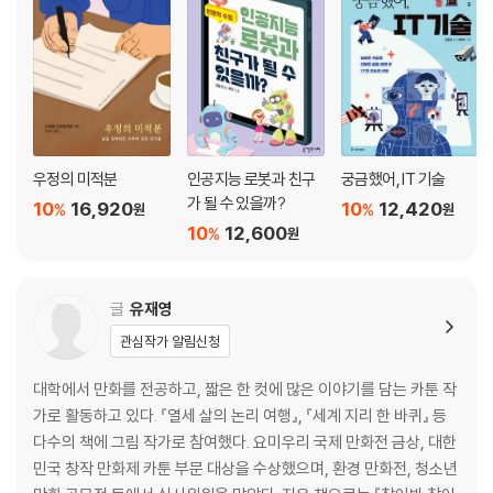
우정의 미적분
인공지능 로봇과 친구
궁금했어, IT 기술
가 될 수 있을까?
10
16,920
10
12,420
%
%
원
원
10
12,600
%
원
글
유재영
관심작가 알림신청
대학에서 만화를 전공하고, 짧은 한 컷에 많은 이야기를 담는 카툰 작
가로 활동하고 있다. 『열세 살의 논리 여행』, 『세계 지리 한 바퀴』 등
다수의 책에 그림 작가로 참여했다. 요미우리 국제 만화전 금상, 대한
민국 창작 만화제 카툰 부문 대상을 수상했으며, 환경 만화전, 청소년