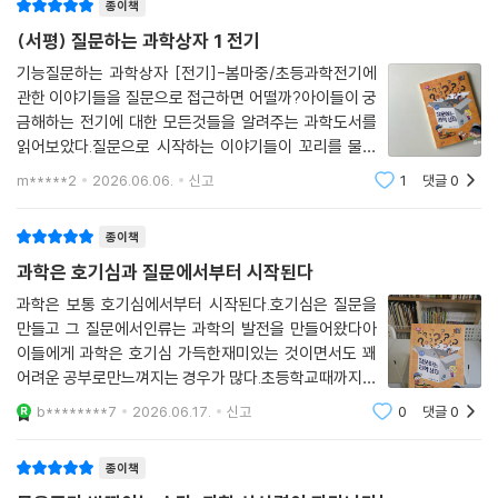
종이책
전기 대부분은 발전소에서 석탄을 태워 만들어지거든. 전기 스위치 하나를
끄는 건, 어딘가 발전소에서 석탄 한 삽을 덜 퍼 넣는 것과 같아. 눈에 보이
(서평) 질문하는 과학상자 1 전기
지 않아도 우리가 전기를 아끼는 만큼 지구도 숨쉬기 편해지는 거야.
기능질문하는 과학상자 [전기]-봄마중/초등과학전기에
--- p.127
관한 이야기들을 질문으로 접근하면 어떨까?아이들이 궁
금해하는 전기에 대한 모든것들을 알려주는 과학도서를
읽어보았다.질문으로 시작하는 이야기들이 꼬리를 물고
다른 질문들로 이어져서 지식책이지만술술 읽어지는 책
m*****2
2026.06.06.
신고
1
댓글
0
이었다.요즘 어디서든 사용되는 인공지능도 전기가 없이
는 사용할 수 없다.그만큼 중요한 전기는 어떻게 만들
종이책
과학은 호기심과 질문에서부터 시작된다
과학은 보통 호기심에서부터 시작된다.호기심은 질문을
만들고 그 질문에서인류는 과학의 발전을 만들어왔다아
이들에게 과학은 호기심 가득한재미있는 것이면서도 꽤
어려운 공부로만느껴지는 경우가 많다.초등학교때까지는
재미있다가도공부로 접하게 되면서 멀리하게 된다.과학
b********7
2026.06.17.
신고
0
댓글
0
에 대한 호기심을 질문으로 바꿔서재미있고 유익하게 알
아볼 수 있는과학 책!'질문하는 과학 상자'를 만나보
종이책