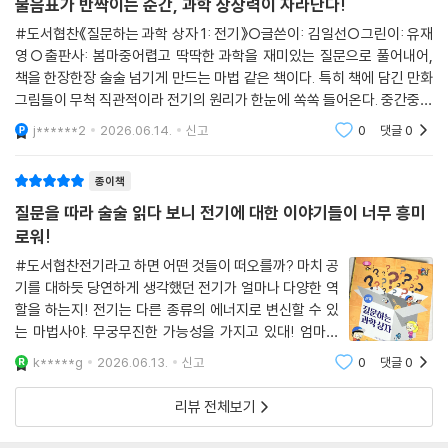
물음표가 반짝이는 순간, 과학 상상력이 자라난다!
#도서협찬《질문하는 과학 상자 1: 전기》○글쓴이: 김일선○그린이: 유재
영○출판사: 봄마중어렵고 딱딱한 과학을 재미있는 질문으로 풀어내어,
책을 한장한장 술술 넘기게 만드는 마법 같은 책이다. 특히 책에 담긴 만화
그림들이 무척 직관적이라 전기의 원리가 한눈에 쏙쏙 들어온다. 중간중간
터지는 유머러스한 표현들 덕분에 공부가 아니라 재미있는 만화책을 읽듯
j******2
2026.06.14.
신고
0
댓글
0
깔깔거리며 과
종이책
질문을 따라 술술 읽다 보니 전기에 대한 이야기들이 너무 흥미
로워!
#도서협찬전기라고 하면 어떤 것들이 떠오를까? 마치 공
기를 대하듯 당연하게 생각했던 전기가 얼마나 다양한 역
할을 하는지! 전기는 다른 종류의 에너지로 변신할 수 있
는 마법사야. 무궁무진한 가능성을 가지고 있대! 엄마가
전에 여수화력에서 증기로 터빈 모터를 돌려 전기를 만드
k*****g
2026.06.13.
신고
0
댓글
0
는 코딩을 짰다고 했지? 그 발전소는 그럼 석탄을 이용하
는 거네. 그렇게 생산된 전기가 어떻게 우리
리뷰 전체보기