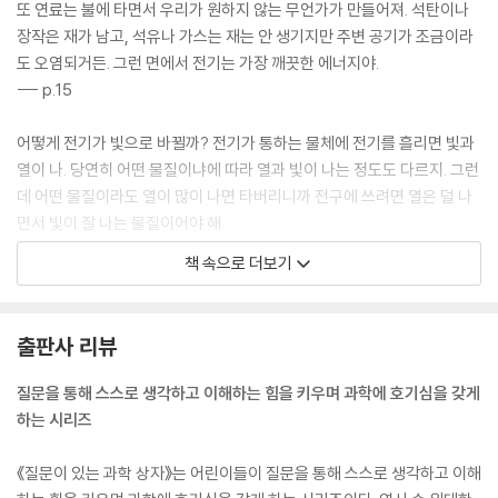
또 연료는 불에 타면서 우리가 원하지 않는 무언가가 만들어져. 석탄이나
장작은 재가 남고, 석유나 가스는 재는 안 생기지만 주변 공기가 조금이라
도 오염되거든. 그런 면에서 전기는 가장 깨끗한 에너지야.
--- p.15
어떻게 전기가 빛으로 바뀔까? 전기가 통하는 물체에 전기를 흘리면 빛과
열이 나. 당연히 어떤 물질이냐에 따라 열과 빛이 나는 정도도 다르지. 그런
데 어떤 물질이라도 열이 많이 나면 타버리니까 전구에 쓰려면 열은 덜 나
면서 빛이 잘 나는 물질이어야 해.
--- p.25
책 속으로 더보기
전기 말고 다른 힘으로 도는 모터도 있냐고? 아주 많지. 물의 힘으로 도는
모터는 물레, 바람의 힘으로 도는 모터는 풍차야. 모터를 ‘기관’이라고도
출판사 리뷰
해. 증기 기관은 ‘증기’의 힘으로 도는 모터이고 자동차 엔진은 석유의 힘으
로 도는 모터야. 그래서 자동차 회사의 이름을 보면 ‘모터(motor)’가 들어
질문을 통해 스스로 생각하고 이해하는 힘을 키우며 과학에 호기심을 갖게
있는 경우가 많지.
하는 시리즈
--- p.37
《질문이 있는 과학 상자》는 어린이들이 질문을 통해 스스로 생각하고 이해
배터리는 전기를 꽂아서 충전할 수 있는 것과, 안에 담긴 전기를 다 쓰면 버