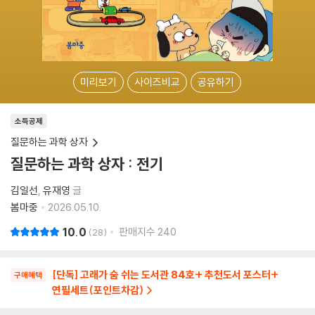
미리보기
사이즈비교
공유하기
소득공제
질문하는 과학 상자
질문하는 과학 상자 : 전기
김일선
유재영
글
봄마중
2026.05.10.
10.0
판매지수
240
28
[단독] 고래가 숨 쉬는 도서관 84호+ 추천도서 포스터+
구매혜택
연필세트(포인트차감)