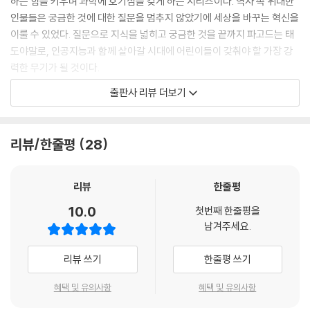
하는 힘을 키우며 과학에 호기심을 갖게 하는 시리즈이다. 역사 속 위대한
려야 하는 전지로 나뉘어. 배터리에 전기를 많이 담으려면 배터리가 크고
인물들은 궁금한 것에 대한 질문을 멈추지 않았기에 세상을 바꾸는 혁신을
무거워지지. 배터리 안에는 화학 반응에 의해 전기를 저장하고 내보내도록
이룰 수 있었다. 질문으로 지식을 넓히고 궁금한 것을 끝까지 파고드는 태
만들어져 있는데, 전기를 많이 담으려면 이 반응을 일으키는 물질이 많이
도야말로, 인공지능과 함께 살아갈 시대에 어린이들이 갖춰야 할 가장 강
들어가야 하거든.
력한 무기가 될 것이다.
--- p.51
출판사 리뷰 더보기
시리즈의 첫 번째 책인 〈전기〉는 어린이들이 전기에 대해 궁금해할 만한 질
물의 힘을 이용하는 수력발전도 물레방아와 같은 원리야. 수력발전소를 만
문들을 뽑아 흥미로운 만화와 함께 구성했다. 현대 사회는 전기로 이루어
들려면 일단 강을 막는 커다란 댐을 만들어야 해. 강을 막았으니 댐을 기준
졌다고 해도 과언이 아니다. 우리는 하루 종일 전기를 이용하며 살아간다.
리뷰/한줄평
28
으로 강 위쪽이 아래쪽보다 수면이 더 높아지겠지. 밖에서는 안 보이지만
휴대전화를 충전하고, 세탁기를 돌리고, 방 안에 불을 밝히고, 음악을 듣
이런 상태에서 물이 위에서 아래로 흐르는 통로를 댐 안에 만들어 놓고 그
고, 엘리베이터를 탄다. 모두 전기가 있어야만 가능한 일이다. 상하수도 시
물이 거대한 터빈을 돌리는 거야.
설, 교통망, 병원에서도 전기는 빠질 수 없다. 한마디로 우리는 전기 없이는
리뷰
한줄평
--- p.68
살 수 없다.
10.0
첫번째 한줄평을
남겨주세요.
전기도 마찬가지야. 전기는 항상 +에서 나와서 -로 흐르는데 마치 워터파
이 책은 전기의 탄생부터 인류의 미래를 책임질 기술까지, 전기라는 거대
크에 있는 유수풀처럼 항상 처음 출발한 곳으로 돌아와. 그래서 전기제품
한 세계를 체계적으로 설명한다. “전등은 어떻게 빛을 낼까?”와 같은 기초
리뷰 쓰기
한줄평 쓰기
안에서 전기가 흐르는 부분을 전기 ‘회로’라고 하지.
적인 질문에서 시작해, 에어컨이 실내 온도를 낮추는 냉각 원리, 전기 에너
--- p.78
지를 강력한 회전운동으로 바꾸는 모터의 비밀까지, 우리 생활 곳곳에 숨
혜택 및 유의사항
혜택 및 유의사항
겨진 가전제품의 작동 원리를 29가지 질문으로 어린이의 눈높이에 맞춰