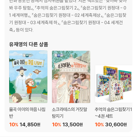
만화 공모전 등에서 심사위원을 맡았다. 지은 책으로는 『찾아봐 찾아
봐 우주 탐험』, 『추억의 숨은그림찾기 2』, 『숨은그림찾기 원정대 - 0
1 세계여행』, 『숨은그림찾기 원정대 - 02 세계축제상』, 『숨은그림찾
기 원정대 - 03 세계축제 하』, 『숨은그림찾기 원정대 - 04 세계건
축』 등이 있다.
유재영
의 다른 상품
율곡 이이의 마음 나침
소크라테스의 거짓말
추억의 숨은그림찾기 1
반
탐지기
~4권 세트
10
14,850
10
13,500
10
30,600
%
%
%
원
원
원