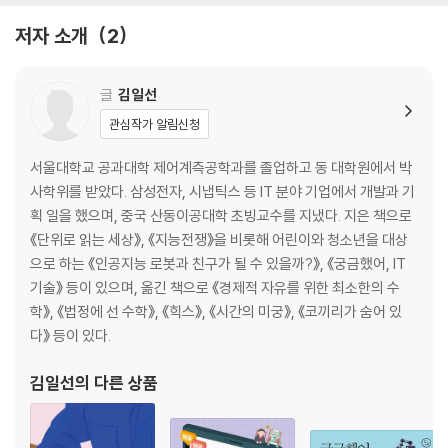
12 전기는 어떻게 만들까? 54
저자 소개
2
13 화력발전은 어떻게 전기를 만들까? 58
14 원자력발전은 어떻게 전기를 만들까? 62
15 수력발전은 어떻게 전기를 만들까? 67
글
김일선
16 발전소에서 만든 전기는 어떻게 우리 집까지 올까? 71
관심작가 알림신청
17 전기는 어떻게 흐를까? 75
18 전기의 크기는 어떻게 측정할까? 79
서울대학교 공과대학 제어계측공학과를 졸업하고 동 대학원에서 박
19 번개와 우리가 쓰는 전기는 같을까? 84
사학위를 받았다. 삼성전자, 시냅틱스 등 IT 분야 기업에서 개발과 기
20 도체, 부도체, 반도체는 뭐가 다를까? 89
획 일을 했으며, 중국 산동이공대학 초빙교수를 지냈다. 지은 책으로
21 전기와 전자는 어떻게 다른 걸까? 94
《단위로 읽는 세상》, 《지능전쟁》을 비롯해 어린이와 청소년을 대상
22 전기제품은 왜 뜨거워질까? 98
으로 하는 《인공지능 로봇과 친구가 될 수 있을까?》, 《궁금했어, IT
23 전기도 위험할까? 102
기술》 등이 있으며, 옮긴 책으로 《경제적 자유를 위한 최소한의 수
24 감전되면 어떻게 될까? 106
학》, 《법정에 선 수학》, 《힉스》, 《시간의 미궁》, 《코끼리가 숨어 있
25 전기로 어떻게 정보를 다룰 수 있을까? 110
다》 등이 있다.
26 빛과 소리는 어떻게 전기가 될까? 114
27 전기가 기후변화를 막을 수 있을까? 119
김일선
의 다른 상품
28 전기를 아끼려면 어떻게 해야 할까? 124
29 전기와 물은 어떤 관계일까? 128