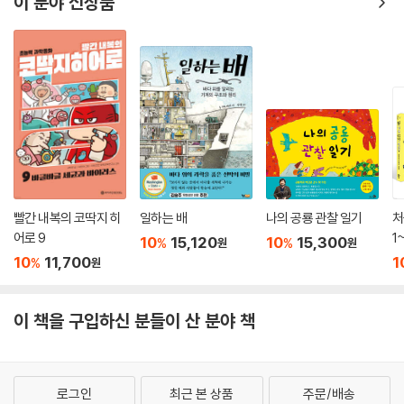
이 분야 신상품
빨간 내복의 코딱지 히
일하는 배
나의 공룡 관찰 일기
처
어로 9
1
10
15,120
10
15,300
%
%
원
원
10
11,700
1
%
원
이 책을 구입하신 분들이 산 분야 책
로그인
최근 본 상품
주문/배송