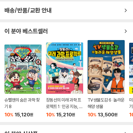
배송/반품/교환 안내
이 분야 베스트셀러
슈뻘맨의 숨은 과학 찾
장동선의 미래 과학 프
TV생물도감 6 : 놀라운
미
기 8
로젝트 1 : 인공 지능, 새
해양 생물
기
로운 세상을 열다
10
15,120
10
15,210
10
13,500
1
%
%
%
원
원
원