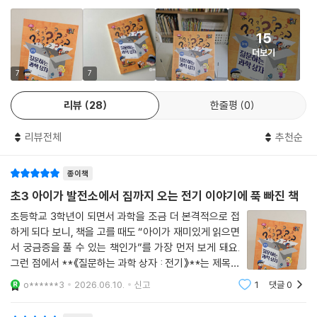
전등이나 전기매트 같은 것은 전기용품이라고 하고, TV나 스마트폰, 컴퓨
쉽고 친절하게 풀어낸다. 각 장 마지막에 있는 ‘콕콕 과학 상자’ 코너에서
터 등은 전자제품이라고 할 때가 많아. 대체로 안에서 높은 전압으로 전류
핵심 내용을 한눈에 정리해 주는 것도 이 책의 장점이다.
가 많이 흘러서 전기를 많이 쓰는 물건은 전기용품이라고 하고, 낮은 전압
15
에 전류도 조금 흘러서 전기를 조금 쓰는 경우는 전자제품이라고 하는 편
더보기
이야.
7
7
--- p.95
리뷰
28
한줄평
0
물은 전기가 잘 통하기 때문에 몸에 물이 묻어 있거나, 물속에서라면 전기
가 훨씬 잘 흐르겠지? 여름철에는 비가 오는 날이 많고, 땀도 많이 나고 공
리뷰전체
추천순
기 중에 수분도 많아. 그러니까 감전 사고가 날 가능성이 훨씬 높지. 실제로
도 감전 사고는 여름에 많이 발생해.
종이책
--- p.107
초3 아이가 발전소에서 집까지 오는 전기 이야기에 푹 빠진 책
초등학교 3학년이 되면서 과학을 조금 더 본격적으로 접
이미 우리 주변에는 다양한 종류의 센서가 많이 사용되고 있어. 자동차 계
하게 되다 보니, 책을 고를 때도 “아이가 재미있게 읽으면
기판은 모두 센서 덕분이야. 속도, 연료량, 라이트나 문이 열렸는지 아닌지
서 궁금증을 풀 수 있는 책인가”를 가장 먼저 보게 돼요.
를 감지하는 센서가 있기 때문에 표시할 수 있는 거니까.
그런 점에서 **《질문하는 과학 상자 : 전기》**는 제목부
--- p.117
터 참 잘 만들어진 책이라는 생각이 들었어요. 전기를 일
o******3
2026.06.10.
신고
1
댓글
0
방적으로 설명하는 책이라기보다, 아이들이 실제로 한 번
전기를 아낀다는 건 단순히 전기료를 줄이는 것만이 아니야. 우리가 쓰는
쯤 떠올려봤을 질문을 상자처럼 하나씩