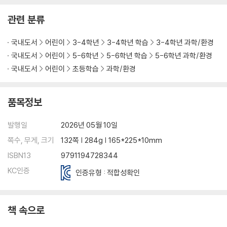
관련 분류
국내도서
어린이
3-4학년
3-4학년 학습
3-4학년 과학/환경
국내도서
어린이
5-6학년
5-6학년 학습
5-6학년 과학/환경
국내도서
어린이
초등학습
과학/환경
품목정보
발행일
2026년 05월 10일
쪽수, 무게, 크기
132쪽 | 284g | 165*225*10mm
ISBN13
9791194728344
KC인증
인증유형 : 적합성확인
책 속으로