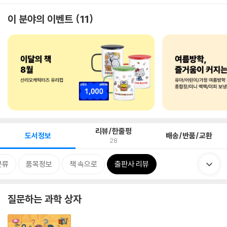
이 분야의 이벤트
11
리뷰/한줄평
도서정보
배송/반품/교환
28
분류
품목정보
책 속으로
출판사 리뷰
질문하는 과학 상자