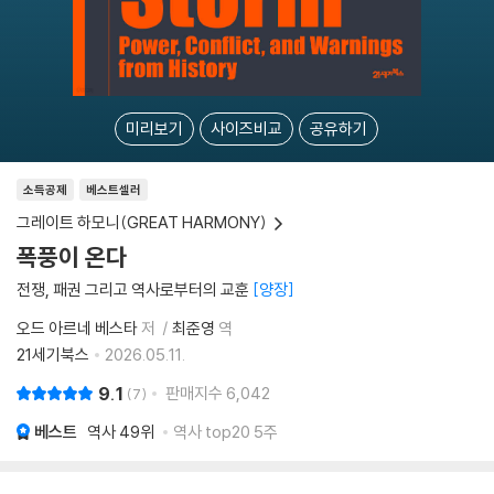
미리보기
사이즈비교
공유하기
소득공제
베스트셀러
그레이트 하모니(GREAT HARMONY)
폭풍이 온다
전쟁, 패권 그리고 역사로부터의 교훈
양장
오드 아르네 베스타
저
최준영
역
21세기북스
2026.05.11.
9.1
판매지수
6,042
7
베스트
역사
49위
역사 top20 5주