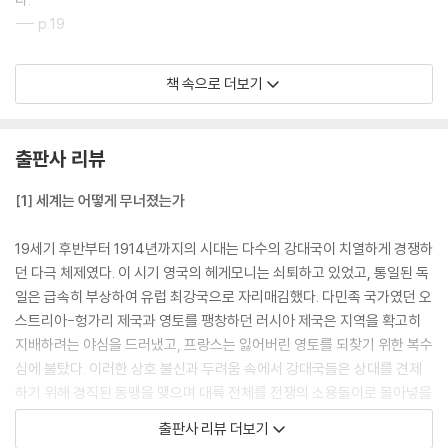
--- p.19
"1870~1914년, 독일은 거의 무無에서 세계 유수의 강대국 중 하나로 부
책 속으로 더보기
상했다. 오늘날의 중국과 다소 비슷한 모습이었다."
--- p.32
출판사 리뷰
"오늘날 중국의 구매력 기준 GDP는 33조 달러로 28조 달러인 미국을 추
월했다. 중국은 세계 최대의 무역 경제국이자 세계 최대의 수출국이며, 12
[1] 세계는 어떻게 무너졌는가
0개 이상이나 되는 나라들의 주요 무역 상대국이다."
--- p.70
19세기 후반부터 1914년까지의 시대는 다수의 강대국이 치열하게 경쟁하
던 다극 체제였다. 이 시기 영국의 헤게모니는 쇠퇴하고 있었고, 통일된 독
"대규모 전쟁이 자국에 최선의 결과라고 믿는 지도자는 거의 없다. 의사 결
일은 급속히 부상하여 유럽 최강국으로 자리매김했다. 다민족 국가였던 오
정권자들을 전쟁으로 내모는 것은 대개 두려움이며, 종종 마비적 두려움이
스트리아-헝가리 제국과 영토를 팽창하던 러시아 제국은 지역을 확고히
다."
지배하려는 야심을 드러냈고, 프랑스는 잃어버린 영토를 되찾기 위한 복수
--- p.96
심에 불탔다. 이러한 상호 불신과 두려움 속에서 강대국들은 상대를 견제
하기 위해 경직된 동맹을 맺으며 대륙 전체를 전쟁의 소용돌이로 몰아넣을
"오늘날 미국과 중국의 경제적 비교는 1차 세계대전 이전에 목격한 것과 정
준비를 마쳤다.
출판사 리뷰 더보기
확히 동일한 상황은 아니더라도 유사한 쟁점을 제기한다."