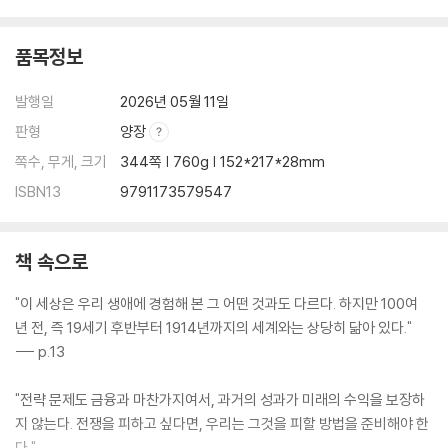
품목정보
발행일
2026년 05월 11일
판형
양장
쪽수, 무게, 크기
344쪽 | 760g | 152*217*28mm
ISBN13
9791173579547
책 속으로
"이 세상은 우리 생애에 경험해 본 그 어떤 것과도 다르다. 하지만 100여
년 전, 즉 19세기 후반부터 1914년까지의 세계와는 상당히 닮아 있다."
--- p.13
"전략 문제도 금융과 마찬가지여서, 과거의 성과가 미래의 수익을 보장하
지 않는다. 전쟁을 피하고 싶다면, 우리는 그것을 피할 방법을 준비해야 한
다."