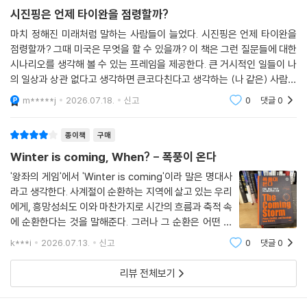
적인 대규모 전쟁의 위험임을 엄중하게 경고한다. 오늘날 강대국 내 여론
시진핑은 언제 타이완을 점령할까?
의 상호 불신은 1914년보다 훨씬 높으며, 무역, 기술, 안보 등 여러 층위의
마치 정해진 미래처럼 말하는 사람들이 늘었다. 시진핑은 언제 타이완을
불만이 하나로 융합되어 분쟁의 불씨를 키우고 있다. 특히 냉전 시대에 평
점령할까? 그때 미국은 무엇을 할 수 있을까? 이 책은 그런 질문들에 대한
화를 유지해 주었다고 믿어지는 핵무기의 억지력이나 경제적 상호의존성
시나리오를 생각해 볼 수 있는 프레임을 제공한다. 큰 거시적인 일들이 나
조차, 복잡한 다극 체제하에서는 강대국 간 전쟁을 완벽히 막아줄 수 없다
의 일상과 상관 없다고 생각하면 큰코다친다고 생각하는 (나 같은) 사람이
는 것이 저자의 냉혹한 진단이다.
라면 꼭 읽어 볼 필요가 있다. 장기 전망에 대한 대응 시나리오가 없으면 대
m*****j
2026.07.18.
신고
0
댓글
0
부분 한 번은
[3] 통제 불능이라는 폭풍을 피하기 위해
종이책
구매
만약 현대에 강대국 간 전쟁이 발발한다면 그 결과는 상상을 초월할 것이
Winter is coming, When? - 폭풍이 온다
다. 대만, 한반도, 남중국해, 히말라야, 그리고 중동과 우크라이나 등 수많
'왕좌의 게임'에서 'Winter is coming'이라 말은 명대사
은 잠재적 발화점 중 한 곳에서 충돌이 시작될 수 있다. 현대전은 인공지능
라고 생각한다. 사계절이 순환하는 지역에 살고 있는 우리
(AI), 무인 드론 군집, 사이버 무기, 극초음속 미사일 등의 기술 발전으로
에게, 흥망성쇠도 이와 마찬가지로 시간의 흐름과 축적 속
인해 정치 지도자들이 외교적 결정을 내릴 수 있는 시간을 극단적으로 단
에 순환한다는 것을 말해준다. 그러나 그 순환은 어떤 법
축시켰다. 결국 분쟁은 통제 불능 상태로 확대되어 몇백만 명의 목숨을 앗
칙이라기보단 인간에 의해 자행되는 것이란 생각을 한다.
k***i
2026.07.13.
신고
0
댓글
0
역사를 읽는 이유도 마찬가지다. 역사의 반복을 이해하는
아가고 인류의 발전을 한 세대 이상 후퇴시키는 끔찍한 재앙이 될 것이다.
것이 아니라 상황에 따른 사람들의 행동,
리뷰 전체보기
특히 한반도는 복잡한 동맹 관계와 지정학적 중요성, 대량살상무기의 존재
로 인해, 전쟁 발발 시 강대국 간의 세계대전으로 격화할 위험이 매우 높은