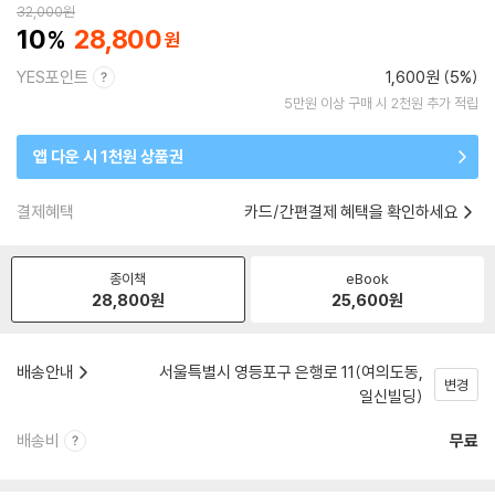
32,000
원
10
28,800
YES포인트
1,600원 (5%)
5만원 이상 구매 시 2천원 추가 적립
앱 다운 시 1천원 상품권
결제혜택
카드/간편결제 혜택을 확인하세요
종이책
eBook
28,800
원
25,600
원
배송안내
서울특별시 영등포구 은행로 11(여의도동,
변경
일신빌딩)
배송비
무료