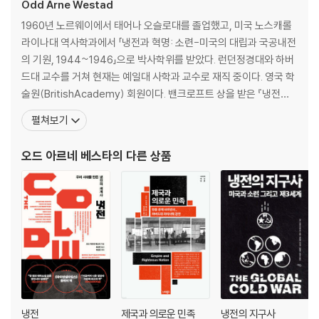
의 교훈 | 오늘날에는? | 대만 | 대만 전쟁 시나리오 | 한반도 | 동남아시아,
Odd Arne Westad
남중국해 | 중국과 인도 | 러시아와 유럽, NATO | 중국과 유럽 | 중동 | 안
1960년 노르웨이에서 태어나 오슬로대를 졸업했고, 미국 노스캐롤
일함에서 벗어나야 한다
라이나대 역사학과에서 「냉전과 혁명: 소련-미국의 대립과 국공내전
의 기원, 1944~1946」으로 박사학위를 받았다. 런던정경대와 하버
결론: 평화를 위한 제언
드대 교수를 거쳐 현재는 예일대 사학과 교수로 재직 중이다. 영국 학
감사의 말
술원(BritishAcademy) 회원이다. 밴크로프트 상을 받은 『냉전의
옮긴이의 말
지구사(The Global Cold War)』를 비롯하여 『냉전의 세계사(The
펼쳐보기
주
Cold War: A World History)』, 『잠 못 이루는 제국(Restless Em
pire: China and the Worldsince 1750)』,
오드 아르네 베스타
의 다른 상품
냉전
제국과 의로운 민족
냉전의 지구사