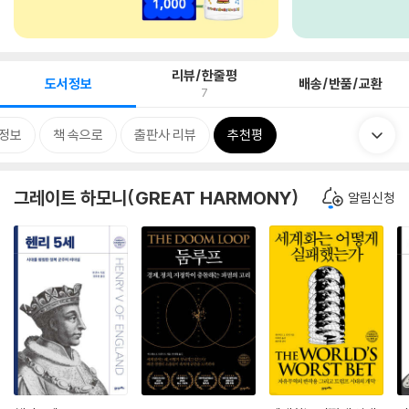
리뷰/한줄평
도서정보
배송/반품/교환
7
정보
책 속으로
출판사 리뷰
추천평
그레이트 하모니(GREAT HARMONY)
알림신청