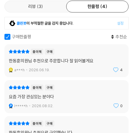
곳이다. 북한의 선제공격 혹은 국지적 도발, 북한 정권의 갑작스러운 붕괴
리뷰
3
한줄평
4
등 상황을 촉발시킬 요소는 수없이 많다. 만약 전쟁이 발발하면 1953년 체
결된 한미상호방위조약에 따라 미국의 개입이 원칙적으로 예정되어 있으
클린봇
이 부적절한 글을 감지 중입니다.
설정
며, 이에 따라 중국과 러시아가 한반도에서 미국 및 그 동맹과 충돌하는 전
개는 전혀 불가능하지 않다. 무엇보다 위험한 것은, 한반도의 경우 특히 사
구매한줄평
추천순
태가 급격히 심화할 것이기에 강대국 간 타협을 모색하거나 합리적인 전략
을 수립할 여유도 없이 제1차 세계대전처럼 광범위한 영역이 통제 불능 상
종이책
구매
태에 빠질 수 있다는 점이다.
한동훈의원님 추천으로 주문합니다 잘 읽어볼게요
이러한 파국을 막기 위해 저자는 강대국 간의 ‘선택적 타협’과 ‘효과적 억지
a***h
2026.06.19.
4
력’을 제안한다. 영토나 주권에 관한 위험한 문제들(대만, 우크라이나 등)
에 대해 적어도 일시적인 타협을 이루고, 세계 무역을 질식시키는 관세 전
종이책
구매
쟁을 피하며, 군비 경쟁을 제한해야 한다. 무엇보다 위기 상황에서 서로의
요즘 가장 관심있는 분야다
공포를 이해하고 오판을 막기 위해, 강대국 지도자들 간의 지속적인 대화
와 신뢰할 수 있는 소통 채널(핫라인 등)을 평상시에 구축해두어 결정을
l*****h
2026.08.02.
0
위한 ‘시간’을 버는 것이 필수적이다.
종이책
구매
“전략 문제도 금융과 마찬가지여서, 과거의 성과가 미래의 수익을 보장하
한동훈의원님 추천으로 구입했습니다