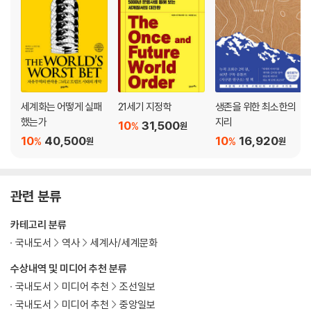
세계화는 어떻게 실패
21세기 지정학
생존을 위한 최소한의
했는가
지리
10
31,500
%
원
10
40,500
10
16,920
%
%
원
원
관련 분류
카테고리 분류
국내도서
역사
세계사/세계문화
수상내역 및 미디어 추천 분류
국내도서
미디어 추천
조선일보
국내도서
미디어 추천
중앙일보