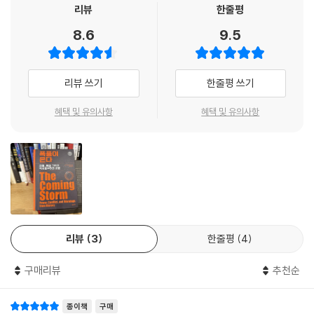
리뷰
한줄평
"1914년에 일어났던 것과 매우 유사한 이유로, 향후 10년 동안 어느 시점
저자는 오늘날 우리가 맞이한 다극화된 세계가 100여 년 전 제1차 세계대
에서든 대만을 둘러싼 미중 전쟁이 실제로 일어날 가능성이 있다."
제1차 세계대전의 기원을 통해, 오늘날 강대국 전쟁의 실질적인 가능성에
8.6
9.5
전 이전의 세계와 소름 끼치도록 닮아 있다고 지적한다. 세계화에 대한 반
--- p.239
대해 열정적이고도 지적인 경고를 던진다. (…) 우리와 현 지도자들은 이
발, 보호무역주의와 관세 장벽의 증가, 국내의 경제적 불평등을 외부의 적
날카로운 칼날 위를 무사히 걸어갈 수 있을 것인가?
으로 돌리는 포퓰리즘과 민족주의의 부상 등 당시의 병폐가 21세기에 그대
"기존의 동맹 관계, 세계에서 가장 중요한 지역 가운데 하나인 한반도의 중
리뷰 쓰기
한줄평 쓰기
로 재현되고 있다.
- 찰스 메이어 (하버드대학 역사학 명예교수)
심성, 대량살상무기의 존재에 직면하여, 한반도에서 어떤 전쟁이 발발하
더라도 쉽게 강대국 간 전쟁으로 이어질 수 있다."
혜택 및 유의사항
혜택 및 유의사항
이러한 유사성은 각 강대국의 관계를 구체적으로 뜯어보면 더욱 명확해진
--- p.246
다. 오늘날의 미국은 과거의 영국처럼 세계적 위상의 상대적 쇠퇴와 국내
의 극심한 정치적 분열로 인한 불안감을 겪고 있다. 반면 중국은 과거 독일
"개인 통치자들은 의회나 국제기구의 제재가 존재하지 않는다면 전쟁과
제국의 모습과 완벽히 겹친다. 경이로운 경제 성장과 막강한 군사력을 구
평화를 가르는 중대한 순간에 종종 실패하고 만다. 왜냐하면 전쟁의 결과
축했지만, 동시에 미국을 비롯한 주변국들에 의해 포위되고 고립될 수 있
보다 약해 보인다는 인식을 더 두려워하기 때문이다."
다는 깊은 두려움과 오만함을 동시에 표출하고 있다. 또한, 구제국의 영토
--- p.296
를 무력으로 되찾으려 우크라이나를 침공한 푸틴의 러시아는 과거 오스트
리아-헝가리나 제정 러시아의 기회주의적 팽창을 떠올리게 한다. 인도를
리뷰
3
한줄평
4
포함한 신흥국들 역시 지역 패권을 추구하며 다극 체제의 복잡성을 더하고
있다.
구매리뷰
추천순
이 책은 이러한 유사성이 단순한 역사적 비유가 아니라, 실질적이고 구조
종이책
구매