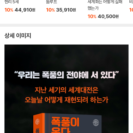
헨리 5세
둠루프
세계화는 어떻게 실패
비
했는가
10
44,910
10
35,910
1
%
%
원
원
10
40,500
%
원
상세 이미지