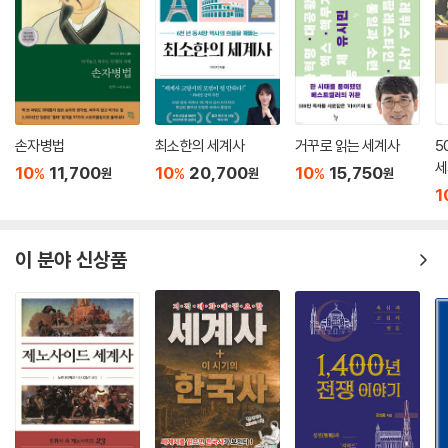
손자병법
최소한의 세계사
거꾸로 읽는 세계사
5
세
10
11,700
10
20,700
10
15,750
%
%
%
원
원
원
1
이 분야 신상품