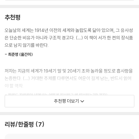
--- p.115
이러한 지정학적 긴장의 이면에는 심각한 경제적 위기와 대중의 ‘분노와
두려움’이 자리하고 있었다. 당시 세계화가 고도로 진행되었음에도 대다수
추천평
"특히 주요 강대국들 내에서 대두되는 생각, 즉 자신들의 국가가 특별한 자
의 사람들은 그 혜택에서 소외되었다고 느꼈고, 그 결과 보호무역주의와
질과 사명을 지닌 민족으로서 국제적 영향력을 행사할 권리와 지역을 지배
관세가 증가했으며 타국 국민과 이민자를 문제의 원인으로 지목하는 반외
오늘날의 세계는 1914년 이전의 세계와 놀랍도록 닮아 있으며, 그 유사성
할 특권을 가진다는 발상은 점점 더 전 세계적 긴장을 조성하고 있다."
국 정서가 확산되었다. 기존 강대국인 영국은 경제적 쇠퇴에 대한 두려움
은 단순한 비유가 아니라 구조적 경고다. (…) 이 책이 서가 한 켠의 장식품
--- p.144
에 사로잡혔고, 신흥국 독일은 경쟁자들에게 포위되어 경제 성장이 질식할
으로 남지 않기를 바란다.
지도 모른다는 공포에 시달렸다. 이러한 경제적 불만은 극단적인 민족주의
"군사 문제에서 이러한 인식 변화의 결과 많은 사람들이 공격 숭배라고 부
- 최준영 (옮긴이)
와 결합되어 강대국들의 정책을 맹목적으로 만들었다.
르는 현상이 나타났다. 이는 위기 상황이 닥치면 어떤 강대국이라도 가장
먼저, 가장 단호하게 행동하는 쪽이 승리할 가능성이 더 높다는 아이디어
저자는 지금의 세계가 19세기 말 및 20세기 초와 놀라울 정도로 흡사함을
결국 이러한 구조적 뇌관을 폭발시켜 대전쟁을 격발한 것은 지도자들의 마
였다."
논증한다. (…) 거대한 주제를 다루면서도 여운이 길게 남는, 반드시 읽어
비적 두려움과 오판이었다. 1914년 사라예보의 총성 이후, 오스트리아는
--- p.184
야 할 역작.
세르비아를 굴복시킬 기회로 삼아 무리한 최후통첩을 보냈다. 평화를 위한
외교적 중재가 이루어질 시간이 턱없이 부족한 상황에서, 병력을 가장 늦
- 파리드 자카리아 (《역사는 어떻게 진보하고 왜 퇴보하는가》 저자)
"결국 1914년 여름의 대재앙으로 이끈 것은 강대국 정책 입안자들의 구체
추천평 더보기
게 전선에 도착시키는 쪽이 패배할 것이라는 ‘공격 숭배’와 경직된 군사 동
적이고 즉각적인 결정들이었다. 즉 오스트리아의 공격, 러시아의 동원, 영
원 계획(독일의 슐리펜 계획 등)이 겹치면서 국가들은 파국적 전쟁이라는
올해 가장 중요한 책일지도 모른다. 미, 중, 러 등이 패권을 다투며, 80년간
국의 망설임 그리고 최종적으로는 전쟁을 감수하려는 독일의 의지와 전쟁
최악의 선택지로 내몰리게 되었다.
이어져 온 ‘강대국 간의 평화’가 끝나가고 있다. 저자는 역사의 교훈을 추적
선포였다."
리뷰/한줄평
7
하며 미래의 강대국 전쟁을 막기 위해 무엇을 해야 하는지 알려준다.
--- p.225
[2] 두 시대 간 섬뜩한 평행 이론
- 니컬러스 에번스 (전 주중 미국 대사)