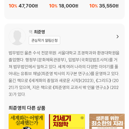
10
47,700
10
18,000
10
35,550
%
%
%
원
원
원
역
최준영
관심작가 알림신청
법무법인 율촌 수석 전문위원. 서울대학교 조경학과와 환경대학원을
졸업했다. 행정부(문화체육관광부), 입법부(국회입법조사처)를 거
쳐 법무법인에서 일하고 있다. 세계 여러 나라의 다양한 이야기를 풀
어내는 유튜브 채널〈최준영 박사의 지구본 연구소〉를 운영하고 있다.
옮긴 책으로 《세계화의 종말과 새로운 시작》(2023), 《그리드》 (20
21)가 있으며, 지은 책으로 《최준영의 교과서 밖 인물 연구소》 (202
3)가 있다.
최준영
의 다른 상품