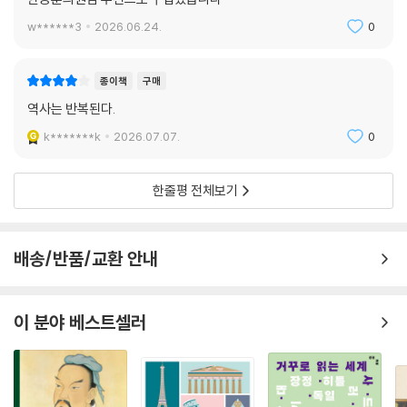
지 않는다.” 지난 80년간 대규모 전쟁이 없었다는 사실이 미래의 평화를
보장해주지 않는다. 『폭풍이 온다』는 눈앞에 닥친 강대국 간의 패권 경쟁
w******3
2026.06.24.
0
속에서, 우리가 과거의 어리석음을 반복하지 않도록 이끌어주는 가장 지적
이고 절실한 나침반이다. 이 묵직한 통찰은 국가의 외교 안보를 책임지는
종이책
구매
리더들은 물론, 급변하는 시대에서 살아남기 위한 지혜를 갈구하는 모든
역사는 반복된다.
현대인들에게 반드시 읽어야 할 필독서로 자리매김할 것이다.
k*******k
2026.07.07.
0
한줄평 전체보기
배송/반품/교환 안내
이 분야 베스트셀러