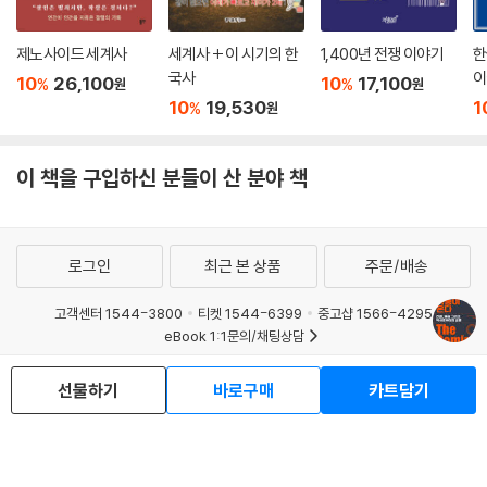
제노사이드 세계사
세계사 + 이 시기의 한
1,400년 전쟁 이야기
한
국사
이
10
26,100
10
17,100
%
%
원
원
10
19,530
1
%
원
이 책을 구입하신 분들이 산 분야 책
로그인
최근 본 상품
주문/배송
고객센터 1544-3800
티켓 1544-6399
중고샵 1566-4295
eBook 1:1문의/채팅상담
예스이십사(주) 사업자 정보
선물하기
바로구매
카트담기
이용약관
개인정보처리방침
청소년보호정책
PC버전
회사소개
거래처관계자께
도서홍보
광고
Copyright © YES24 Corp. All Rights Reserved.