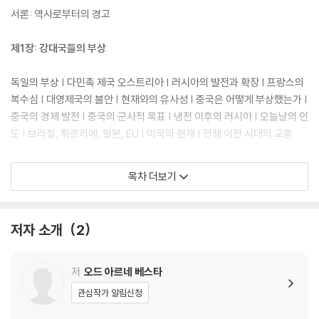
정세 분석으로 유명한 65만 유튜브 채널 〈지구본 연구소〉의 최준영 박사
서론: 역사로부터의 경고
가 번역을 맡아 전문성을 더했다. 독자는 이 책을 통해 현시대를 더 정확히
이해하고 폭풍을 헤쳐나갈 통찰을 얻을 수 있을 것이다.
제1장: 강대국들의 부상
독일의 부상 | 다민족 제국 오스트리아 | 러시아의 발전과 확장 | 프랑스의
복수심 | 대영제국의 불안 | 현재와의 유사성 | 중국은 어떻게 부상했는가 |
중국의 경제 발전 | 중국의 군사적 목표 | 냉전 이후의 러시아 | 오늘날의 인
도 | 브라질, 튀르키예, 일본, EU | 미국의 현재 | 전쟁 이전 시대의 교훈
제2장: 두려움과 분노
목차 더보기
1914년 이전의 경제 문제 | 오늘날의 경제 문제 | 1914년 이전의 민족주의
| 현대 민족주의 | 일차대전 강대국들의 전략적 목표 | 현대 강대국들의 전
저자 소개
2
략적 목표 | 기술 발전의 영향?
제3장: 전쟁의 원인
저
오드 아르네 베스타
관심작가 알림신청
1914년, 폭풍전야 | 사라예보의 총성 | 선전포고 | 번지는 불길 | 일차대전