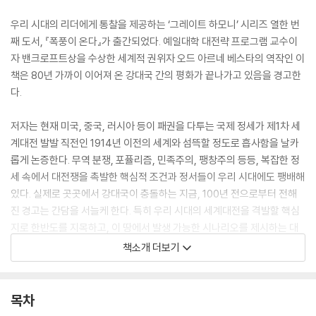
우리 시대의 리더에게 통찰을 제공하는 ‘그레이트 하모니’ 시리즈 열한 번
째 도서, 『폭풍이 온다』가 출간되었다. 예일대학 대전략 프로그램 교수이
자 밴크로프트상을 수상한 세계적 권위자 오드 아르네 베스타의 역작인 이
책은 80년 가까이 이어져 온 강대국 간의 평화가 끝나가고 있음을 경고한
다.
저자는 현재 미국, 중국, 러시아 등이 패권을 다투는 국제 정세가 제1차 세
계대전 발발 직전인 1914년 이전의 세계와 섬뜩할 정도로 흡사함을 날카
롭게 논증한다. 무역 분쟁, 포퓰리즘, 민족주의, 팽창주의 등등, 복잡한 정
세 속에서 대전쟁을 촉발한 핵심적 조건과 정서들이 우리 시대에도 팽배해
있다. 실제로 곳곳에서 강대국이 충돌하는 지금, 100년 전으로부터 전해
진 경고는 간담을 서늘케 한다. 특히 우리 시대의 세계대전을 격발할 핵심
지로 한반도를 지목하고, 이 땅에서 발생 가능한 시나리오를 제시하는 대
목은 대한민국의 독자에게 꼭 필요한 정보와 관점을 제공한다.
책소개 더보기
세계적 석학 파리드 자카리아와 니컬러스 번스 전 주중 미국 대사가 “올해
가장 중요한 책일지도 모른다”고 극찬한 이 책은, 과거의 비극을 해부하여
목차
미래의 전쟁을 막기 위한 구체적인 전략과 지혜를 제시한다. 탁월한 국제