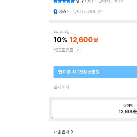
9.7
판매지수
636
35
베스트
유아 top100 2주
14,000
원
10
12,600
YES포인트
앱 다운 시 1천원 상품권
결제혜택
종이책
12,600
배송안내