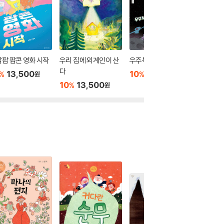
팝 팝콘 영화 시작
우리 집에 외계인이 산
우주복 디자이너 삐로
아빠의 
다
13,500
10
13,500
10
1
%
%
%
원
원
10
13,500
%
원