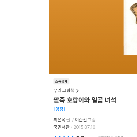
소득공제
우리 그림책
팥죽 호랑이와 일곱 녀석
양장
최은옥
글
이준선
그림
국민서관
2015.07.10.