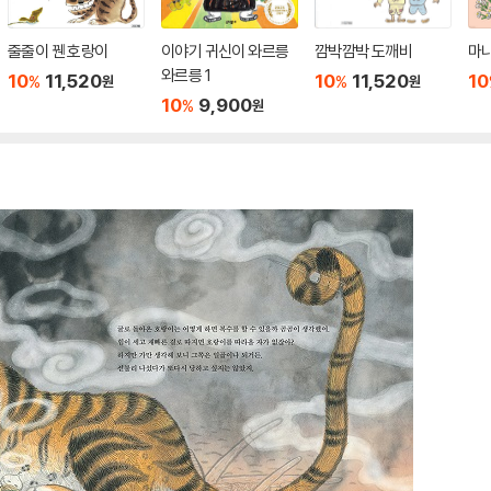
줄줄이 꿴 호랑이
이야기 귀신이 와르릉
깜박깜박 도깨비
마
와르릉 1
10
11,520
10
11,520
10
%
%
원
원
10
9,900
%
원