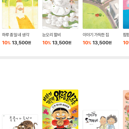
하루 종일 네 생각
눈오리 할비
이야기 가득한 집
팝팝
10
13,500
10
13,500
10
13,500
10
%
%
%
원
원
원