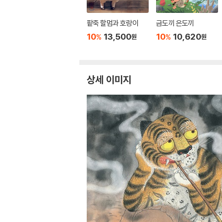
팥죽 할멈과 호랑이
금도끼 은도끼
10
13,500
10
10,620
%
%
원
원
상세 이미지