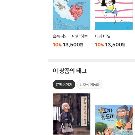
솔품씨의 대단한 하루
나의 비밀.
10
13,500
10
13,500
%
%
원
원
이 상품의 태그
#옛이야기
#호랑이동화