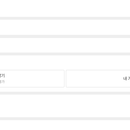
팔기
내 
불가