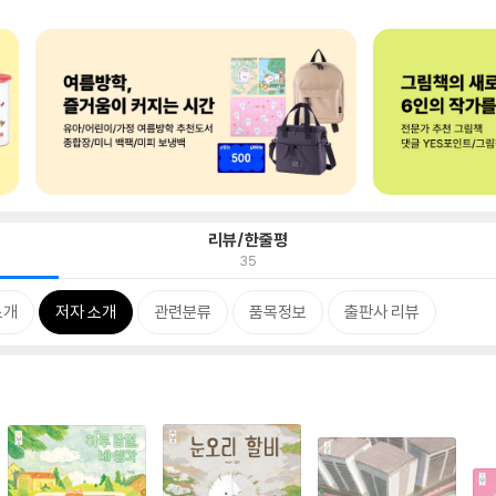
리뷰/한줄평
35
소개
저자 소개
관련분류
품목정보
출판사 리뷰