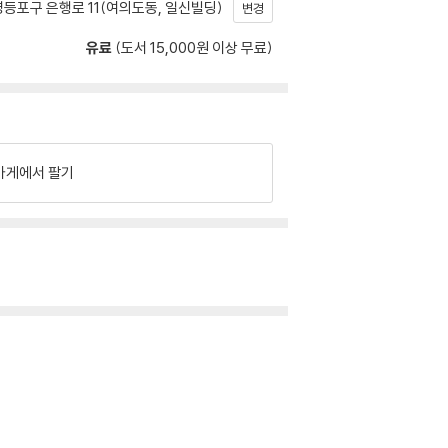
등포구 은행로 11(여의도동, 일신빌딩)
변경
유료
(도서 15,000원 이상 무료)
가게에서 팔기