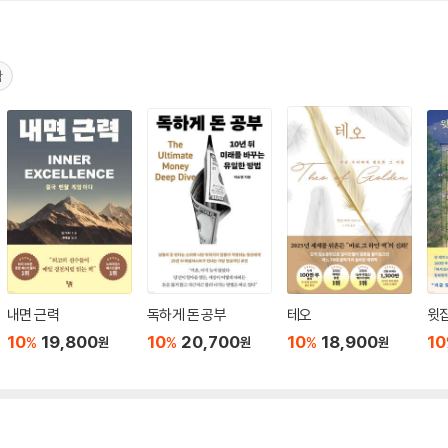
작
내면 근력
독하게 돈 공부
테오
윗집
10
19,800
10
20,700
10
18,900
10
%
%
%
원
원
원