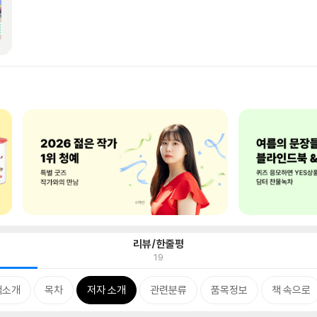
리뷰/한줄평
19
책소개
목차
저자 소개
관련분류
품목정보
책 속으로