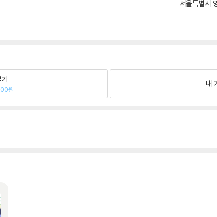
서울특별시 영
팔기
내 
500원