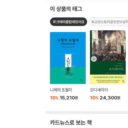
이 상품의 태그
#크레마클럽에있어요
#교보스토리공모전수상
니체의 초월자
오디세이아
10
15,210
10
24,300
%
%
원
원
카드뉴스로 보는 책