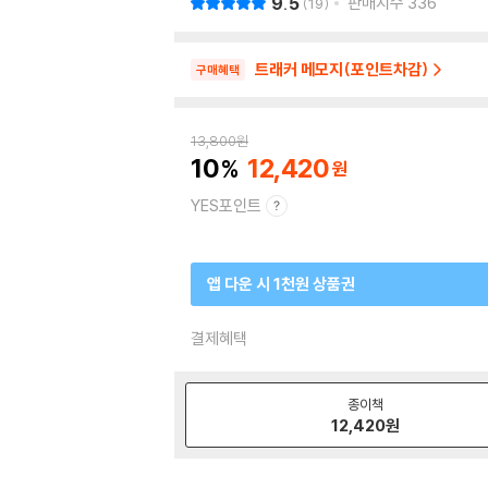
9.5
판매지수
336
19
트래커 메모지(포인트차감)
구매혜택
13,800
원
10
12,420
YES포인트
앱 다운 시 1천원 상품권
결제혜택
종이책
12,420
원