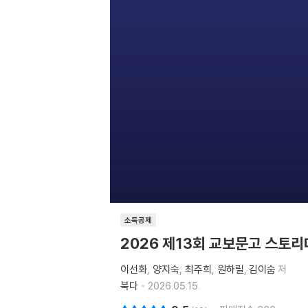
소득공제
2026 제13회 교보문고 스토
이선화
양지숙
최주희
원하릴
김이숨
저
북다
2026.05.15.