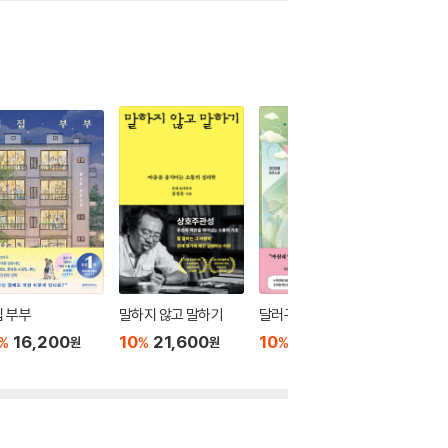
 부부
말하지 않고 말하기
달러구트 꿈 백화점 0
위버멘
16,200
10
21,600
10
16,020
10
1
%
%
%
%
원
원
원