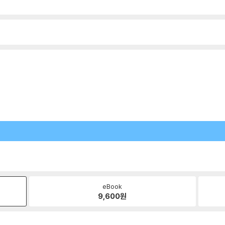
eBook
9,600
원