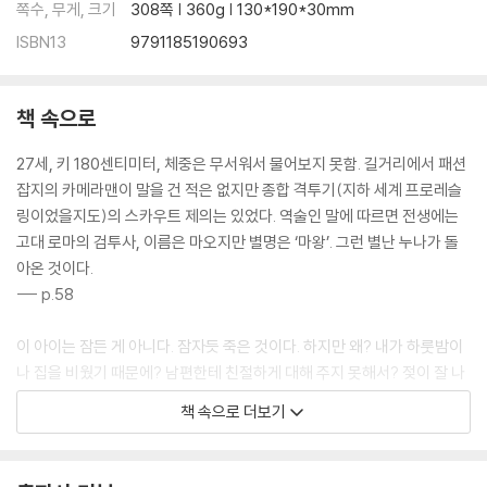
쪽수, 무게, 크기
308쪽 | 360g | 130*190*30mm
ISBN13
9791185190693
책 속으로
27세, 키 180센티미터, 체중은 무서워서 물어보지 못함. 길거리에서 패션
잡지의 카메라맨이 말을 건 적은 없지만 종합 격투기(지하 세계 프로레슬
링이었을지도)의 스카우트 제의는 있었다. 역술인 말에 따르면 전생에는
고대 로마의 검투사, 이름은 마오지만 별명은 ‘마왕’. 그런 별난 누나가 돌
아온 것이다.
--- p.58
이 아이는 잠든 게 아니다. 잠자듯 죽은 것이다. 하지만 왜? 내가 하룻밤이
나 집을 비웠기 때문에? 남편한테 친절하게 대해 주지 못해서? 젖이 잘 나
오지 않아서?
책 속으로 더보기
--- p.117
어쩌면 이들 중에 가스미 같은 아이가 있을지도 모른다. 예컨대 머리를 어