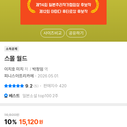
사이즈비교
공유하기
소득공제
스몰 월드
이치호 미치
저
박정임
역
피니스아프리카에
2026.05.01.
9.2
판매지수
420
5
베스트
일본소설 top100 2주
16,800
원
10
15,120