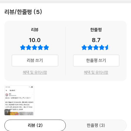
루고 있다는 느낌을 주는 효과를 준다.
리뷰/한줄평
5
위로가 되는 단편집
리뷰
한줄평
각 장마다 문체와 구조가 다르지만 교묘한 스토리 전개가 독자를 예상치
못한 방향으로 이끈다. 어느 이야기든 중간에 반전 같다는 생각이 들게 하
10.0
8.7
는 전개가 있다.
서간문 형식의 「하나우타」를 예로 들면, 서두는 어느 여성이 2020년에 쓴
리뷰 쓰기
한줄평 쓰기
편지다. 다음 편지는 같은 여성이 2010년에 쓴 것이다. 독자는 먼저 그 두
통의 편지에서 밝혀지는 내용과 여성의 이름 변화에 의아하게 된다. 그녀
혜택 및 유의사항
혜택 및 유의사항
와 교도소에 있는 청년의 편지 교환 한 통 한 통이 마음을 움직이게 한다.
서두의 편지로 두 사람의 미래가 어떻게 될지 예측할 수 있을 것 같지만, 다
시 한번 이야기는 뒤집혀진다. 독자는 그 와중에 밝혀지는 사실에 충격을
받는 동시에 교묘한 구성에 감탄하게 된다. 또한, 가족의 행복한 피크닉 풍
경에서 시작해 그들의 과거가 ‘경어체’로 밝혀지는 「피크닉」도 마지막에 왜
3
이 문체를 선택했는지 앎과 동시에 충격으로 다가온다.
리뷰
2
한줄평
3
이 다양한 여섯 편의 이야기는 오싹할 때도 있고, 눈물을 살짝 맺히게 할 때