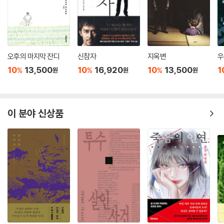
오후의 마지막 잔디
신참자
지옥변
우
10
13,500
10
16,920
10
13,500
1
%
%
%
원
원
원
이 분야 신상품