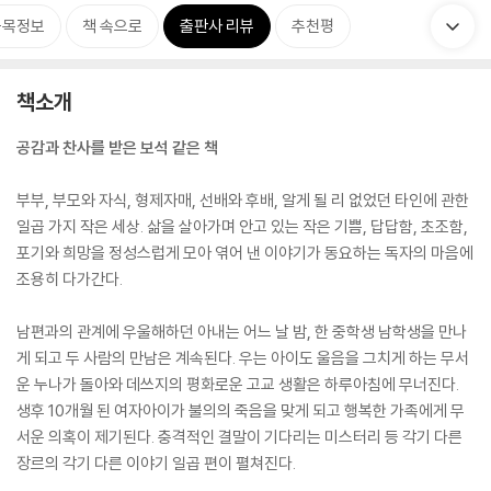
품목정보
책 속으로
출판사 리뷰
추천평
책소개
공감과 찬사를 받은 보석 같은 책
부부, 부모와 자식, 형제자매, 선배와 후배, 알게 될 리 없었던 타인에 관한
일곱 가지 작은 세상. 삶을 살아가며 안고 있는 작은 기쁨, 답답함, 초조함,
포기와 희망을 정성스럽게 모아 엮어 낸 이야기가 동요하는 독자의 마음에
조용히 다가간다.
남편과의 관계에 우울해하던 아내는 어느 날 밤, 한 중학생 남학생을 만나
게 되고 두 사람의 만남은 계속된다. 우는 아이도 울음을 그치게 하는 무서
운 누나가 돌아와 데쓰지의 평화로운 고교 생활은 하루아침에 무너진다.
생후 10개월 된 여자아이가 불의의 죽음을 맞게 되고 행복한 가족에게 무
서운 의혹이 제기된다. 충격적인 결말이 기다리는 미스터리 등 각기 다른
장르의 각기 다른 이야기 일곱 편이 펼쳐진다.