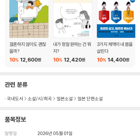
결혼하지 않아도 괜찮
내가 정말 원하는 건 뭐
3가지 체액이 내 몸을
을까?
지?
살린다
10
12,600
10
12,420
10
14,400
%
%
%
원
원
원
관련 분류
국내도서
소설/시/희곡
일본소설
일본 단편소설
품목정보
발행일
2026년 05월 01일