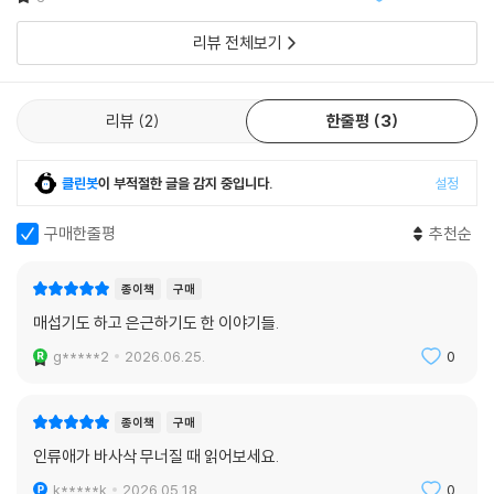
리뷰 전체보기
리뷰
2
한줄평
3
클린봇
이 부적절한 글을 감지 중입니다.
설정
구매한줄평
추천순
종이책
구매
매섭기도 하고 은근하기도 한 이야기들.
g*****2
2026.06.25.
0
종이책
구매
인류애가 바사삭 무너질 때 읽어보세요.
k*****k
2026.05.18.
0