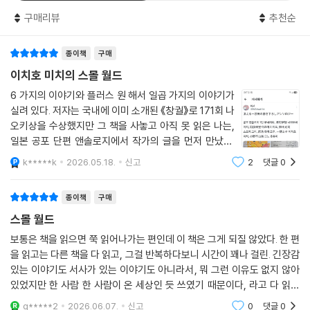
도 있다. 다만 공통적으로 이 이야기들에서 떠오르는 것은 인생이 마음대
구매리뷰
추천순
로 될 수 없다는 것과 그럼에도 인생은 계속된다는 확고한 사실이다. 돌이
킬 수 없는 일을 하든 무언가를 잃든 죄를 짊어지든 사람은 살아간다. 그것
종이책
구매
이 괜찮다고 느끼게 해 준다.
이치호 미치의 스몰 월드
어느 이야기도 단순히 ‘좋은 이야기’로 끝나지 않는다. 작가는 독자에게 쉽
6 가지의 이야기와 플러스 원 해서 일곱 가지의 이야기가
사리 눈물을 흘리게 하려고도, 독자의 마음에 온기를 불어넣으려고도 하지
실려 있다. 저자는 국내에 이미 소개된 《창궐》로 171회 나
오키상을 수상했지만 그 책을 사놓고 아직 못 읽은 나는,
않는다. 하지만 절대로 절망은 없다. 억지로 희망을 갖게 하려는 것보다 ‘절
일본 공포 단편 앤솔로지에서 작가의 글을 먼저 만났다.
망하게 하지 않는’ 것이 얼마나 큰 위로와 구원이 되는지. 그것을 다시금 느
그때 들은 인상은 작가가 여러 장르를 거쳐던 경험이 있어
끼게 하는 단편집이다.
k*****k
2026.05.18.
신고
2
댓글
0
서인지 꽤 뛰어난 스토리텔러라는 느낌이었다. 여기단편
집에서도 여러 가지 느낌이 나는 이야
종이책
구매
스몰 월드
보통은 책을 읽으면 쭉 읽어나가는 편인데 이 책은 그게 되질 않았다. 한 편
을 읽고는 다른 책을 다 읽고, 그걸 반복하다보니 시간이 꽤나 걸린. 긴장감
있는 이야기도 서사가 있는 이야기도 아니라서, 뭐 그런 이유도 없지 않아
있었지만 한 사람 한 사람이 온 세상인 듯 쓰였기 때문이다, 라고 다 읽고
깨닫게 된다.
g*****2
2026.06.07.
신고
0
댓글
0