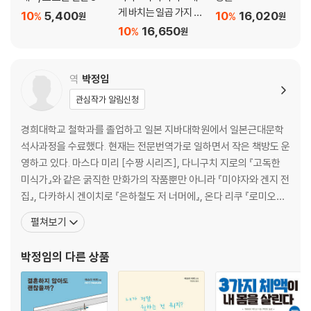
게 바치는 일곱 가지 수
10
5,400
10
16,020
%
%
원
원
수께끼
10
16,650
%
원
역
박정임
관심작가 알림신청
경희대학교 철학과를 졸업하고 일본 지바대학원에서 일본근대문학
석사과정을 수료했다. 현재는 전문번역가로 일하면서 작은 책방도 운
영하고 있다. 마스다 미리 [수짱 시리즈], 다니구치 지로의 『고독한
미식가』와 같은 굵직한 만화가의 작품뿐만 아니라 『미야자와 겐지 전
집』, 다카하시 겐이치로 『은하철도 저 너머에』, 온다 리쿠 『로미오와
로미오는 영원히』, 마쓰이 게사코 『유곽 안내서』, 『어쩌다 보니 50살
펼쳐보기
이네요』, 『설레는 일, 그런 거 없습니다』, 『이제 좀 느긋하게 지내볼까
합니다』, 마스다 미리의 『결혼하지 않아도 괜찮을까?』, 『주말엔 숲으
박정임
의 다른 상품
로』, 『나답게 살고 있습니다』, 다