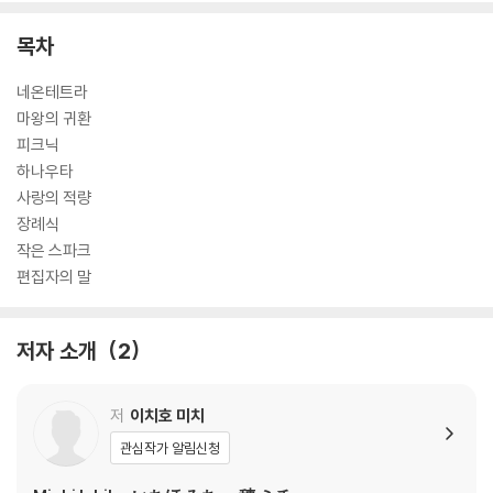
목차
네온테트라
마왕의 귀환
피크닉
하나우타
사랑의 적량
장례식
작은 스파크
편집자의 말
저자 소개
2
저
이치호 미치
관심작가 알림신청