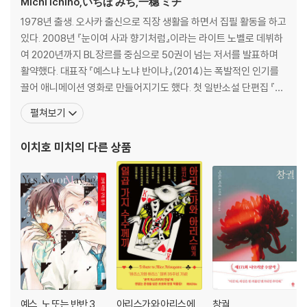
Michi Ichiho,いちほ みち,一穗 ミチ
1978년 출생. 오사카 출신으로 직장 생활을 하면서 집필 활동을 하고
있다. 2008년 『눈이여 사과 향기처럼』이라는 라이트 노벨로 데뷔하
여 2020년까지 BL장르를 중심으로 50권이 넘는 저서를 발표하며
활약했다. 대표작 『예스냐 노냐 반이냐』(2014)는 폭발적인 인기를
끌어 애니메이션 영화로 만들어지기도 했다. 첫 일반소설 단편집 『스
몰 월즈』(2021)는 제165회 나오키상, 2022년 서점대상 후보에 올
펼쳐보기
랐으며 제9회 시즈오카 서점대상과 제43회 요시카와 에이지 문학
신인상을 수상했다. 2022년에 출간된 이 책 『빛이 있는 곳에 있어줘』
이치호 미치
의 다른 상품
또한 제168회
예스, 노 또는 반반 3
아리스가와 아리스에
창궐