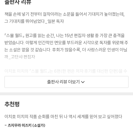
출판사 리뷰
깨까지 기른 남학생, 새빨간 피어싱을 한 남학생, 또는 목덜미가 푸르스름
하게 보이도록 머리를 깎아 올린 여학생 등.
책을 손에 넣기 전부터 걸작이라는 소문을 들어서 기대치가 높아졌는데,
--- p.218
그 기대치를 뛰어넘었다_일본 독자
자신의 인생을 이야깃거리로 제공하고 싶지 않았다. 늘 그런 식으로 방어
『스몰 월드』 원고를 읽는 순간, 나는 15년 편집자 생활 중 가장 큰 충격을
하고 귀를 막아 왔다. 귀를 막는 것은 입을 닫는 것이기도 했다. 내게 묻는
받았습니다. 이렇게 인간적인 면모를 부드러운 시각으로 독자를 위로해 주
것이 싫어서 상대에게도 묻지 않는다. 반응이 두려웠다. 긍정이든 부정이
는 소설은 없을 것 같습니다. 후회가 많을수록, 더 사랑스러운 인생이 아닐
든 자신이 던진 말에 무언가가 되돌아오는, 그것을 기다리는 짧은 순간을
까_고단샤 편집자
도저히 견딜 수가 없었다.
--- p.270
이치호 미치의 『스몰 월드』는 6편(한 편은 저자 후기를 대신한 단편)을 수
록한 단편집이다. 불임에 고민하는 모델인 기혼 여성이 가정 환경이 좋지
출판사 리뷰 더보기
않은 소년과 만나게 되는 「네온테트라」, 체격은 크지만 소심한 고등학생이
이혼한다며 본가로 돌아온 대담한 누나와 함께, 반에서 떠돌던 동급생 소
녀와 기묘한 교류를 시작하는 「마왕의 귀환」, 의욕 없는 교사가 헤어진 아
추천평
내와 살고 있었던 딸과 뜻밖의 형태로 재회하는 「사랑의 적량」 등등. 모두
가족과 그 안에 숨은 고뇌와 비밀에 얽힌 이야기다. 각 단편 등장인물들 사
이치호 미치의 작품 순회를 마친 뒤 나 역시 세계를 믿어 보고 싶어졌다
이의 부드러운 연결 고리라는 장치는 좁은 세계에 사는 이웃 각각이 타인
- 츠지무라 미즈키 (소설가)
은 알 수 없는 작은 세계에 살고 있으며, 그 작은 세계들이 모여 세상을 이