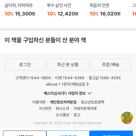
살아라, 타락하라
투수 살인 사건
죽음의 인연
그
10
15,300
10
12,420
10
16,020
1
%
%
%
원
원
원
이 책을 구입하신 분들이 산 분야 책
로그인
최근 본 상품
주문/배송
고객센터 1544-3800
티켓 1544-6399
중고샵 1566-4295
eBook 1:1문의/채팅상담
예스이십사(주) 사업자 정보
이용약관
개인정보처리방침
청소년보호정책
PC버전
회사소개
거래처관계자께
도서홍보
광고
Copyright © YES24 Corp. All Rights Reserved.
MATOM6