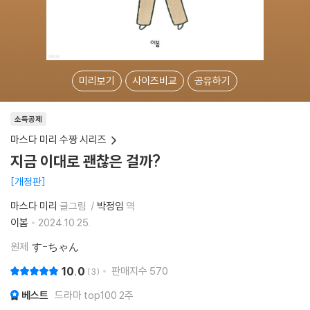
미리보기
사이즈비교
공유하기
소득공제
마스다 미리 수짱 시리즈
지금 이대로 괜찮은 걸까?
개정판
마스다 미리
글그림
박정임
역
이봄
2024.10.25.
원제
す-ちゃん
10.0
판매지수
570
3
베스트
드라마 top100 2주