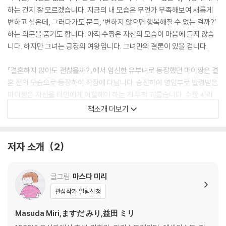
하는 건지 잘 모르겠습니다. 지금의 내 모습은 무언가 부족해보여 새롭게
변하고 싶은데, 그러다가도 문득, ‘변하지 않으면 행복해질 수 없는 걸까?’
하는 의문을 품기도 합니다. 아직 수짱은 자신의 모습이 마음에 들지 않습
니다. 하지만 그녀는 긍정의 여왕입니다. 그녀만의 결론이 있을 겁니다.
『결혼하지 않아도 괜찮을까?』에서 임신한 유부녀로 등장했던 마이짱은 결
혼 전의 모습으로 등장하여 직장에 다닙니다. 승진하여 영업부로 발령받은
마이짱은 자신을 타인에게 어필해야 하는 게 무척 괴롭습니다. 수짱 시리
즈 제 1호답게 직장에 다니는 수짱과 마이짱의 한마디 한마디가 가슴에 콕
책소개 더보기
박힙니다. 참, 수짱은 카페에서 함께 일하는 나카다 매니저가 신경 쓰이고
있습니다.
저자 소개
2
글그림
마스다 미리
관심작가 알림신청
Masuda Miri,ますだ みり,益田 ミリ