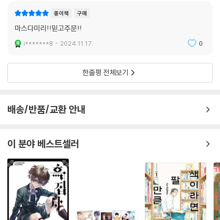
구이다.
종이책
구매
마스다미리!!믿고주문!!
수짱의 끊임없는 한숨과 고민, 거기에는 다 이유가 있다. 수짱이 한숨과 고
민을 통해 스스로 성장하듯, 우리도 그렇게 성장하기 때문이다. 한숨과 고
i*******8
2024.11.17.
0
민은 숨기고 버려야 할 하찮은 것이 아니라, 마음이 우리에게 보내는 작은
변화의 신호이다. 수짱은 바로 그것을 알려준다.
한줄평 전체보기
배송/반품/교환 안내
이 분야 베스트셀러