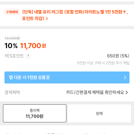
[단독] 내열 유리 머그컵 (포함 만화/라이트노벨 1만 5천원↑,
구매혜택
포인트 차감)
13,000
원
10
11,700
YES포인트
650원 (5%)
5만원 이상 구매 시 2천원 추가 적립
앱 다운 시 1천원 상품권
결제혜택
카드/간편결제 혜택을 확인하세요
종이책
원제
11,700
원