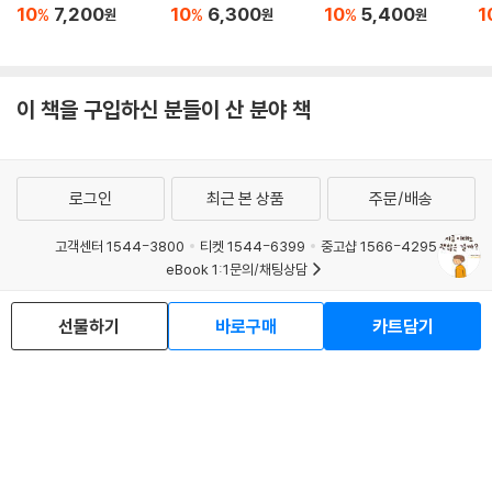
10
7,200
10
6,300
10
5,400
1
%
%
%
원
원
원
이 책을 구입하신 분들이 산 분야 책
로그인
최근 본 상품
주문/배송
고객센터 1544-3800
티켓 1544-6399
중고샵 1566-4295
eBook 1:1문의/채팅상담
예스이십사(주) 사업자 정보
선물하기
바로구매
카트담기
이용약관
개인정보처리방침
청소년보호정책
PC버전
회사소개
거래처관계자께
도서홍보
광고
Copyright © YES24 Corp. All Rights Reserved.
MATOM1