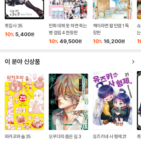
흑집사 35
만화 데뷔 못 하면 죽는
책이라면 팔 만큼 1 특
슈
병 걸림 4 한정판
장판
는
10
5,400
%
원
10
49,500
10
16,200
1
%
%
원
원
이 분야 신상품
와카코와 술 25
오쿠다의 좁은 길 3
유즈키네 사 형제 21
흑