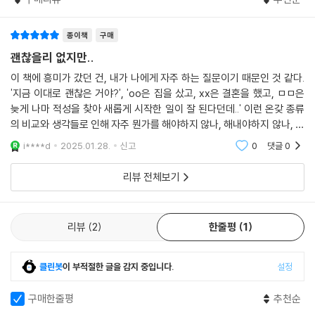
주저하다가 마음을 건넬 타이밍을 놓치고, 사랑이 다가왔는데도 잡을 줄
모르는 수짱이기에 여전히 싱글이지만, 그런 자신의 마음을 보듬을 줄 안
다. 수짱은 우리보다 더 훌륭하다고 평가받는 사람들의 이야기에 결코 영
종이책
구매
향을 받지 않는다. 자신이 하루하루 경험한 일들, 느낀 것들을 바탕으로 자
괜찮을리 없지만..
신만의 삶을 꾸려간다. 연애를 잘 못해도 ‘그게 나’라고 긍정할 만큼 자신을
이 책에 흥미가 갔던 건, 내가 나에게 자주 하는 질문이기 때문인 것 같다.
사랑할 줄 안다. 수짱은 ‘결혼하지 않아도 또는 결혼을 해도’ 상관없을 만큼
'지금 이대로 괜찮은 거야?', 'oo은 집을 샀고, xx은 결혼을 했고, ㅁㅁ은
알고 보면 단단한 여자다. 당신도 알고 보면 그렇게 약한 사람은 아닐 거라
늦게 나마 적성을 찾아 새롭게 시작한 일이 잘 된다던데..' 이런 온갖 종류
고 알려주는 게 수짱이다.
의 비교와 생각들로 인해 자주 뭔가를 해야하지 않나, 해내야하지 않나, 그
런데 내가 실패를 감당할 여유가 있던가 생각하게 된다. 그럴 때 이런 생각
i****d
2025.01.28.
신고
0
댓글
0
수짱이 여자들에게 좋은 친구인 이유가 여기 있다. 그녀는 동년배 여자들
이 나만의
과 ‘나란히’ 달리기 때문이다. 앞서나가 잘난 척하며 인생의 팁을 알려준다
리뷰 전체보기
거나, 뒤처져서 징징거리지 않는다. 우리 모두가 갖고 있는 그 마음을 우리
스스로가 꺼내들게 만든다. 우리는 스스로를 사랑할 줄 아는 사람들이며,
스스로 삶을 긍정할 줄 아는 사람들이라고 알려준다.
리뷰
2
한줄평
1
잊고 있었구나, 하는 순간 독자들은 공감한다. 의미 없이 흘러간다고 여겼
클린봇
이 부적절한 글을 감지 중입니다.
설정
던 하루하루가 ‘지금의 나’를 만들었다는 사실을 알려주는 수짱을 통해, 독
자들은 스스로를 대견하게 여길 수 있게 된다. 그 누군가가 ‘괜찮다’고 위로
구매한줄평
추천순
해주지 않아도 좋다. 수짱은 우리에게 이 소중한 진실을 알려주는 좋은 친