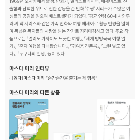
1969년 오사카에서 출생. 만화가, 일러스트레이터, 에세이스트. 진
솔함과 담백한 위트로 진한 감동을 준 만화 '수짱' 시리즈가 수많은 여
성들의 공감을 얻으며 베스트셀러가 되었다. '평균 연령 60세 사와무
라 씨 댁'시리즈와 같은 가족 만화와 여행 에세이로 활동 반경을 넓히
며 폭넓은 독자들의 사랑을 받는 작가로 자리매김하고 있다. 주요 작
품으로는 『멀리도 가까이도 느긋한 여행』, 『세계 방방곡곡 여행 일
기』, 『혼자 여행을 다녀왔습니다』, 『귀여움 견문록』, 『그런 날도 있
다』, 『누구나의 일생』 등이 있다.
마스다 미리
인터뷰
[읽다]
마스다 미리 “순간순간을 즐기는 게 행복”
마스다 미리
의 다른 상품