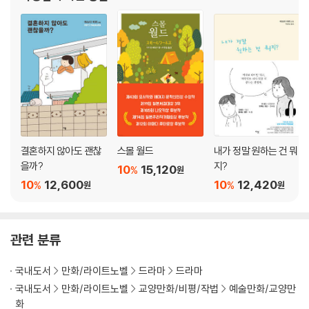
로』, 『나답게 살고 있습니다』, 다
결혼하지 않아도 괜찮
스몰 월드
내가 정말 원하는 건 뭐
을까?
지?
10
15,120
%
원
10
12,600
10
12,420
%
%
원
원
관련 분류
국내도서
만화/라이트노벨
드라마
드라마
국내도서
만화/라이트노벨
교양만화/비평/작법
예술만화/교양만
화