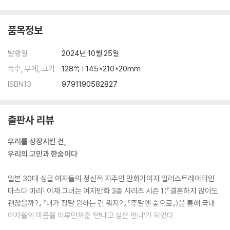
품목정보
발행일
2024년 10월 25일
쪽수, 무게, 크기
128쪽 | 145*210*20mm
ISBN13
9791190582827
출판사 리뷰
우리를 성장시킨 건,
우리의 고민과 한숨이다
일본 30대 싱글 여자들의 정신적 지주인 만화가이자 일러스트레이터인
마스다 미리! 이제 그녀는 여자만화 3종 시리즈 시즌 1(『결혼하지 않아도
괜찮을까?』 『내가 정말 원하는 건 뭐지?』 『주말엔 숲으로』)을 통해 국내
여자들의 마음을 어루만져준 ‘만나고 싶은 언니’가 되었다.