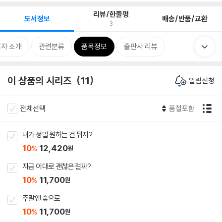
리뷰/한줄평
도서정보
배송/반품/교환
3
자 소개
관련분류
품목정보
출판사 리뷰
이 상품의 시리즈
11
알림신청
전체선택
품절포함
내가 정말 원하는 건 뭐지?
10
12,420
%
원
지금 이대로 괜찮은 걸까?
10
11,700
%
원
주말엔 숲으로
10
11,700
%
원