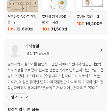
결혼하지 않아도 괜찮
중년에 지친 밤에는 +
중년에 지친 밤에는
을까?
런치의 시간
10
16,200
%
원
10
12,600
10
31,500
%
%
원
원
역
박정임
관심작가 알림신청
경희대학교 철학과를 졸업하고 일본 지바대학원에서 일본근대문학
석사과정을 수료했다. 현재는 전문번역가로 일하면서 작은 책방도 운
영하고 있다. 마스다 미리 [수짱 시리즈], 다니구치 지로의 『고독한
미식가』와 같은 굵직한 만화가의 작품뿐만 아니라 『미야자와 겐지 전
집』, 다카하시 겐이치로 『은하철도 저 너머에』, 온다 리쿠 『로미오와
로미오는 영원히』, 마쓰이 게사코 『유곽 안내서』, 『어쩌다 보니 50살
펼쳐보기
이네요』, 『설레는 일, 그런 거 없습니다』, 『이제 좀 느긋하게 지내볼까
합니다』, 마스다 미리의 『결혼하지 않아도 괜찮을까?』, 『주말엔 숲으
박정임
의 다른 상품