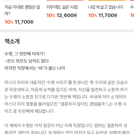
지금 이대로 괜찮은 걸
아무래도 싫은 사람
나답게 살고 있습니다
수
까?
10
12,600
10
11,700
1
%
%
원
원
10
11,700
%
원
책소개
수짱, 그 첫번째 이야기!
-돈도 미모도 남자도 없다
하지만 직장에서는 ‘씨’가 붙는 나이
마스다 미리의 대표작인 ‘수짱 시리즈’를 탄생시킨 책. 우리와 같은 모습으
로 외로워하고, 마음에 상처를 입기도 하며, 자신을 발견하고 소중히 여기
는 수짱이 소중한 친구로 다가온 첫번째 책입니다. 국내에 이미 소개되어
마스다 미리 열풍을 불러일으킨 『결혼하지 않아도 괜찮을까?』는 수짱 시
리즈 중 두번째에 해당합니다.
이 책에서 수짱은 아직 점장이 아닌 카페 직원입니다. 엄마는 결혼하라 성
화지만, 애인은 없습니다. 일 잘하는 멋진 여자가 되고 싶은데, 어떻게 해야