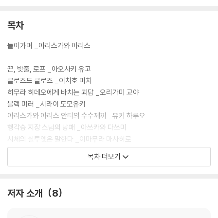
인장의 살인》(2017년)으로 데뷔해 어느덧 본격 미스터리의 선두에 위치
한 이마무라 마사히로까지. (이상 작품 게재순)
목차
“이 기획 자체나 멤버 이름을 들었을 때보다 더 놀란 것은 완성된 작품을
들어가며 _아리스가와 아리스
읽었을 때였습니다.”
끈, 밧줄, 로프 _아오사키 유고
직접 작품 해설을 맡은 아리스가와 아리스의 강렬한 찬사처럼, 《아리스가
클로즈드 클로즈 _이치호 미치
와 아리스에게 바치는 일곱 가지 수수께끼》는 참여 작가들의 자존심과 기
히무라 히데오에게 바치는 괴담 _오리가미 교야
예 그리고 존경마저 담긴 놀라운 완성도의 작품집이다.
블랙 미러 _시라이 도모유키
아리스가와 아리스 안티의 수수께끼 _유키 하루오
행각승 지장 스님의 낭패 _아쓰카와 다쓰미
시체의 실루엣은 말한다 _이마무라 마사히로
목차 더보기
아리스가와 아리스의 해설
저자 소개
8