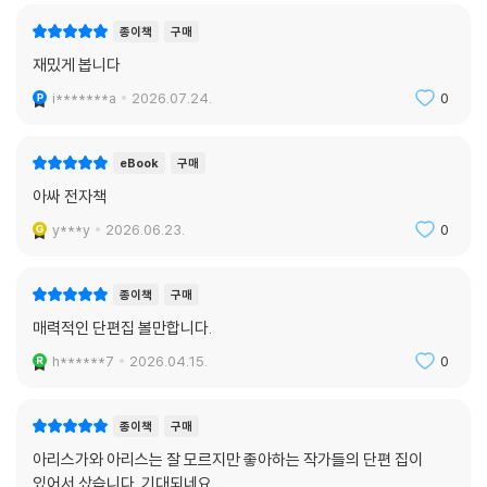
가와 아리스 안티의 수수께끼〉에서 아리스가와 아리스의 작품을 끔찍이도
종이책
구매
싫어하는 인물을 등장시켜 스승에게 감사한 마음을 전한다. 아쓰카와 다쓰
재밌게 봅니다
미는 〈행각승 지장 스님의 낭패〉에서 ’행각승 지장 스님 시리즈‘를 소재로
i*******a
2026.07.24.
0
삼아 시리즈의 세계관을 한층 더 발전시킨다. 이마무로 마사히로는 〈시체
의 실루엣은 말한다〉에서 이 작품집에서 유일하게 ’학생 아리스 시리즈‘를
다뤘다. 되살아난 에이토대학 추리소설 연구회 멤버들은 ’다잉 메시지‘를
eBook
구매
두고 치열하게 토론하며 진상을 밝혀낸다.
아싸 전자책
y***y
2026.06.23.
0
본격 미스터리가 재발견돼 등장한 지 어언 40여 년, 작가 아리스가와 아리
스는 한 치도 흔들리지 않고 변함없이 자신의 자리를 지켜 왔다. 《아리스가
와 아리스에게 바치는 일곱 가지 수수께끼》를 읽으면 켜켜이 쌓인 미스터
종이책
구매
리의 전통들이 고스란히 느껴진다. 아리스가와 아리스의 팬, 각 참여 작가
매력적인 단편집 볼만합니다.
들의 팬들은 물론, 미스터리를 사랑하는 독자라면 모두 즐겁게 읽을 수 있
h******7
2026.04.15.
0
는 탁월한 헌정 작품집이다.
“기억을 잃고 내 소설을 읽어 본다면 어떤 느낌일지 생각한 적이 있는데,
종이책
구매
상상이 되질 않았습니다. (...) 아무리 생각해도 알 길이 없을 줄 알았는데,
아리스가와 아리스는 잘 모르지만 좋아하는 작가들의 단편 집이
이번 기획 덕분에 유사 체험을 할 수 있었습니다. 아리스가와 아리스 미스
있어서 샀습니다. 기대되네요