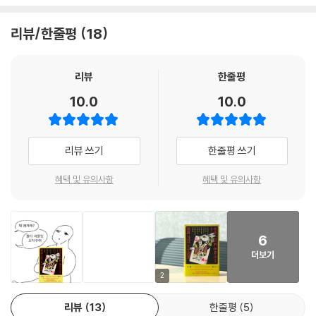
아리스가와 아리스의 책은 예외를 인정해야 한다고 생각해. 정부가 솔선해
“지금 가장 주목받고 있는 젊은 작가들이 참여한 아리스가와 아리스 헌정
설 연구회 부장 에가미 지로가 각각 탐정 역할을 담당한다.
서 사회에서 말살해야 마땅해.’
작품집. 미스터리 팬들을 위한 만큼, 한 사람도 머뭇거리지 않고 오히려 가
리뷰/한줄평
18
--- 「유키 하루오, 〈아리스가와 아리스 안티의 수수께끼〉」 중에서
속 페달을 밟아 끝까지 달린다.”
현재 미스터리 시장을 주도하는 초호화 작가진
- 아키야마 마코토 (미스터리 게임 작가)
강가에 있는 빌딩 2층으로 올라가 가게 문을 열었다. 다른 손님도 있어서
리뷰
한줄평
기획을 허락하고 초조해하던 아리스가와 아리스의 걱정이 무색하게도 순
조금 북적거렸는데 그게 또 좋았다. 안내받은 안쪽 카운터석에 앉았을 때
“원작자와 참여한 작가들의 이름값 때문이 아니라, 한 편 한 편이 정말 재
10.0
10.0
식간에 참여 작가가 정해졌다.
화장실 문이 열렸다.
미있다. ‘아리스가와 아리스’에 헌정하는 기획이기 때문에 실현될 수 있었
나는 무심코 화장실에서 나온 남자를 쳐다보았다.
던 하이 레벨의 앤솔러지. 최고였다.”
10관왕이라는 전무후무한 수상 경력을 남긴 《지뢰 글리코》(2024년)의
그리고 그대로 얼어붙었다.
리뷰 쓰기
한줄평 쓰기
아오사키 유고, 제171회 나오키상 수상작인 《창궐》(2024년)의 이치호
- 미스터리 축제
행각승이 있었다.
미치, 베스트셀러 ’기억술사 시리즈‘의 저자이자 《꽃다발은 독》(2021년)
그것도 그날과 변함없는 모습으로.
혜택 및 유의사항
혜택 및 유의사항
으로 미라이야 소설 대상을 수상한 오리가미 교야, 2년 연속 본격 미스터
“원작자가 공인한 2차 창작, 프로 작가가 참여하면 역시 다르구나, 라고 느
--- 「유키 하루오, 〈아리스가와 아리스 안티의 수수께끼〉」 중에서
리 베스트10 1위를 차지한 《엘리펀트 헤드》(2023년)의 시라이 도모유키,
꼈다.”
《방주》(2022년) 등으로 일본뿐 아니라 동아시아 미스터리 랭킹을 석권한
“안심해라. 배는 채울 수 없지만 추리연에 어울리는 이야기를 선물로 가져
- 독서미터
유키 하루오, 본격 미스터리의 경계를 자유롭게 넘나들며 평론가로도 활동
6
왔어. 겸사겸사 모치도 데려왔으니 마음껏 지혜를 빌려 봐.”
하고 있는 《투명인간은 밀실에 숨는다》(2021년)의 아쓰카와 다쓰미, 《시
더보기
“사람을 멋대로 선물 취급하지 마.”
“아리스가와 아리스의 35주년을 기념하는 작품입니다. 아리스가와의 작
인장의 살인》(2017년)으로 데뷔해 어느덧 본격 미스터리의 선두에 위치
모치즈키가 따지고 들었지만 본격 미스터리 마니아인 그의 눈에는 벌써 호
2
품을 많이 읽었다면 더 잘 이해하고 즐길 수 있으나 아리스가와의 작품을
한 이마무라 마사히로까지.
기심이 묻어났다.
읽지 않은 사람들도 참여한 작가들의 높은 역량 덕분에 재미있게 읽을 수
리뷰
13
한줄평
5
나는 기뻐하는 마리아와 얼굴을 마주 보고 에가미 선배의 반응을 살폈다.
있습니다.”