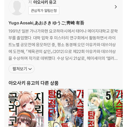
저
아오사키 유고
관심작가 알림신청
Yugo Aosaki,あおさき ゆうご,靑崎 有吾
1991년 일본 가나가와현 요코하마시에서 태어나 메이지대학교 문학
부를 졸업했다. 대학 입학 후 미스터리 연구회에서 활동하면서 라이
트노벨 공모전에 응모하던 중, 평소 동경해 오던 아유카와 데쓰야상
에 도전해, 『체육관의 살인』(2012)으로 제22회 아유카와 데쓰야상
을 수상하며 작가로 데뷔했다. 수상 당시 21살로, 헤이세이의 ‘엘러리
퀸’이라 불리며 역대 최연소 수상 기록을 세웠다. 『체육관의 살인』으
펼쳐보기
로 시작된 ‘우라조메 덴마 시리즈’는 이후 『수족관의 살인』, 『가제가
오카 50엔 동전 축제의 미스터리』, 『도서관의 살인』으로 이어지며
아오사키 유고
의 다른 상품
라이트노벨과 ‘엘러리 퀸’ 스타일의 본