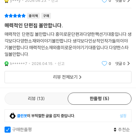
y***y
2026.06.23.
신고
0
댓글
0
신선했습니다...
“이 기획 자체나 멤버 이름을 들었을 때보다 더 놀란 것은 완성된 작품을
종이책
구매
읽었을 때였습니다.”
매력적인 단편집 볼만합니다.
직접 작품 해설을 맡은 아리스가와 아리스의 강렬한 찬사처럼, 《아리스가
매력적인 단편집 볼만합니다.흥미로운단편과다양한팩션기대중입니다.생
각보다다양한소재와이야기볼만합니다.생각보다인상적인작가들의이야
와 아리스에게 바치는 일곱 가지 수수께끼》는 믿을 수 없을 정도의 놀라운
기볼만합니다.매력적인소재와흥미로운이야기기대중입니다.다양한스타
완성도를 보여 준다. 오롯이 본격 미스터리 외길을 걷고 있는 대선배에 헌
일볼만합니다.
정하는 작품집이기에, 참여한 작가들은 모두 단단히 마음먹고 집필에 임했
다.
h******7
2026.04.15.
신고
0
댓글
0
리뷰 전체보기
〈끈, 밧줄, 로프〉에서, 아오사키 유고는 ’작가 아리스‘의 세계관을 그대로
가져왔다. 오리지널 스타일을 최대한 모방하고 어휘까지 일치시킬 정도로
집요하게 완성시켰다. 이치호 미치 역시 ’작가 아리스‘를 소재로 삼았다.
리뷰
13
한줄평
5
〈클로즈드 클로즈〉에서는 수수께끼에 숨겨져 있는 드라마를 부각시키며
최근 절정에 달한 필력을 뽐낸다. 오리가미 교야는 〈히무라 히데오에게 바
치는 괴담〉을 통해 ’작가 아리스 시리즈‘와 또 다른 시리즈를 매끈하게 접목
클린봇
이 부적절한 글을 감지 중입니다.
설정
시켰다. 시라이 도모유키의 〈블랙 미러〉는 아리스가와 아리스의 대표작
《매직미러》를 놀라운 방식으로 비튼 단편이다. 아리스가와 아리스는 ’기획
구매한줄평
추천순
물에 쓰긴 아까운 트릭‘이라며 찬탄을 금치 못했다. 유키 하루오는 〈아리스