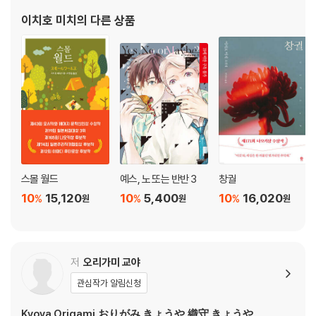
신인상을 수상했다. 2022년에 출간된 이 책 『빛이 있는 곳에 있어줘』
이치호 미치
의 다른 상품
또한 제168회
스몰 월드
예스, 노 또는 반반 3
창궐
10
15,120
10
5,400
10
16,020
%
%
%
원
원
원
저
오리가미 교야
관심작가 알림신청
Kyoya Origami,おりがみ きょうや,織守 きょうや