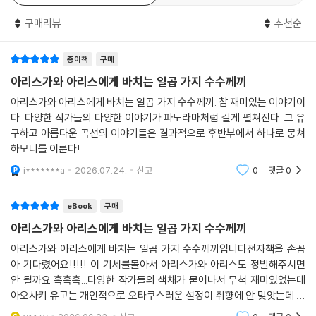
아리스가와 아리스의 표현을 빌면, ’잡지 목차에 있으면 이름에서 빛이 나
장로가 말했다.
- note
는‘ 인기 작가들이 평생 단 한 번뿐인 35주년 헌정 작품집에 속속 참여했
구매리뷰
추천순
“훌륭한 부원이로군. 당장 들어 볼까?”
다.
--- 「이마무라 마사히로, 〈시체의 실루엣은 말한다〉」 중에서
“만족도가 높은 헌정 작품집. 이 정도의 작가가 모인 건 아리스가와 아리스
종이책
구매
’헤이세이의 엘러리 퀸‘이라는 별칭을 고스란히 이어받은 아오사키 유고,
의 오랜 세월에 걸친 본격 미스터리에 대한 업적 때문일 것이다. 작가 생활
아리스가와 아리스에게 바치는 일곱 가지 수수께끼
아리스가와 아리스가 운영하는 글쓰기 학원의 수강생 유키 하루오처럼 특
35주년, 축하합니다.”
아리스가와 아리스에게 바치는 일곱 가지 수수께끼. 참 재미있는 이야기이
별한 관계도 있었지만, 참여한 작가들은 모두 한없는 존경을 담아 대작가
- 하테나 블로그
다. 다양한 작가들의 다양한 이야기가 파노라마처럼 길게 펼쳐진다. 그 유
가 먼저 내딛은 발걸음을 기념하기 위해 기꺼이 참여했다. 작가들의 술회
구하고 아름다운 곡선의 이야기들은 결과적으로 후반부에서 하나로 뭉쳐
를 살펴보면 미스터리 작가들에게 아리스가와 아리스가 얼마나 거대한 존
하모니를 이룬다!
재인지 익히 짐작할 수 있다.
i*******a
2026.07.24.
신고
0
댓글
0
“거절하는 게 시간 낭비라고 생각했다.”(아오사키 유고), “아무리 어렵거
eBook
구매
나 바빠도 거절할 수 없는 일이 있다.”(오리가미 교야), “부담은 있었지만
받아들여야 한다고 생각했다. 게다가 존경하는 아리스가와 아리스에게 바
아리스가와 아리스에게 바치는 일곱 가지 수수께끼
치는 헌사라면.”(이마무라 마사히로)
아리스가와 아리스에게 바치는 일곱 가지 수수께끼입니다전자책을 손꼽
아 기다렸어요!!!!! 이 기세를몰아서 아리스가와 아리스도 정발해주시면
독자에게 도전하는 정통 본격에서
안 될까요 흑흑흑...다양한 작가들의 색채가 묻어나서 무척 재미있었는데
괴담, 일상 미스터리까지,
아오사키 유고는 개인적으로 오타쿠스러운 설정이 취향에 안 맞앗는데 아
각각의 자존심을 건 작품들의 놀라운 완성도
예 본인이 그런 성향이 적은 작품의 2차창작을 하니까 느낌이 확 달라져서