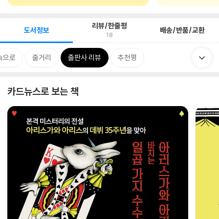
리뷰/한줄평
도서정보
배송/반품/교환
18
속으로
줄거리
출판사 리뷰
추천평
카드뉴스로 보는 책