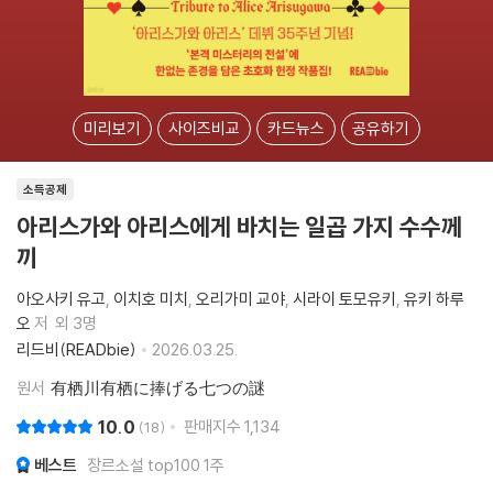
미리보기
사이즈비교
카드뉴스
공유하기
소득공제
아리스가와 아리스에게 바치는 일곱 가지 수수께
끼
아오사키 유고
이치호 미치
오리가미 교야
시라이 토모유키
유키 하루
오
저
외 3명
리드비(READbie)
2026.03.25.
원서
有栖川有栖に捧げる七つの謎
10.0
판매지수
1,134
18
베스트
장르소설 top100 1주