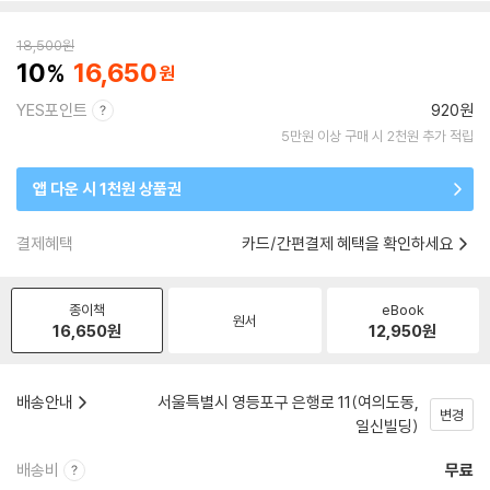
18,500
원
10
16,650
YES포인트
920원
5만원 이상 구매 시 2천원 추가 적립
앱 다운 시 1천원 상품권
결제혜택
카드/간편결제 혜택을 확인하세요
종이책
eBook
원서
16,650
원
12,950
원
배송안내
서울특별시 영등포구 은행로 11(여의도동,
변경
일신빌딩)
배송비
무료