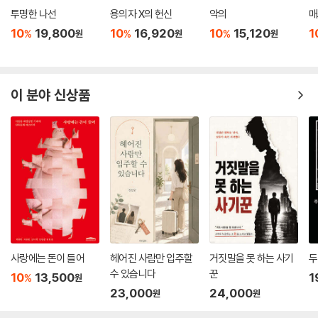
투명한 나선
용의자 X의 헌신
악의
매
10
19,800
10
16,920
10
15,120
1
%
%
%
원
원
원
이 분야 신상품
사랑에는 돈이 들어
헤어진 사람만 입주할
거짓말을 못 하는 사기
두
수 있습니다
꾼
10
13,500
1
%
원
23,000
24,000
원
원