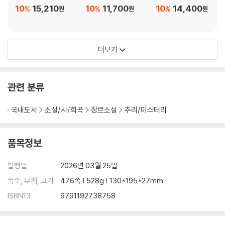
10
15,210
10
11,700
10
14,400
%
%
%
원
원
원
더보기
관련 분류
국내도서
소설/시/희곡
장르소설
추리/미스터리
품목정보
발행일
2026년 03월 25일
쪽수, 무게, 크기
476쪽 | 528g | 130*195*27mm
ISBN13
9791192738758