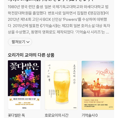
1980년 영국 런던 출생. 일본 국제기독교대학교와 와세다대학교 법
학전문대학원을 졸업했다. 변호사로 일하면서 집필한 《영감검정》이
2012년 제14회 고단샤 BOX 신인상 ‘Powers’를 수상하며 데뷔했
다. 2015년에 발표한 《기억술사》는 제22회 일본 호러소설 대상 독자
상을 수상했고, 동명의 영화로도 제작되었다. ‘기억술사 시리즈’는 누
적 판매 50만 부를 돌파했다. 그 밖의 저서로는 ‘변호사 기무라&다카
펼쳐보기
쓰카 시리즈’, 《세계의 끝과 시작은》, 《히비키노 괴담》, 《단지, 무음
에 한하여》, 《키스에 연기》 등이 있으며, 미스터리, 호러, 판타지, 로
오리가미 교야
의 다른 상품
맨스 등 장르를 자유
꽃다발은 독
호로요이의 시간
기억술사 0