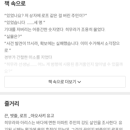
책 속으로
“있었나요? 저 상자에 로프 같은 걸 버린 주민이?”
“있었습니다. ……세 명.”
기대를 저버리는 어중간한 숫자였다. 히무라가 조용히 물었다.
“실물은?”
“사건 발견이 11시라, 확보에는 실패했습니다. 이미 수거해서 소각장으
로.”
경부가 간절한 미소를 지었다.
“히무라 선생님…… 어느 게 범행에 사용된 증거품인지 알아낼 수 있을까
요?”
--- 「아오사키 유고, 〈끈, 밧줄, 로프〉」 중에서
책 속으로 더보기
‘……그래서 나더러 여고 잠입에 동행해 달라?’
“정당한 방법으로 들어가는 공식 방문이야.”
줄거리
‘아저씨가 한 명 더 늘면 수상함만 두 배가 될 텐데. 아, 그만, 하지 말랬지,
옷에 구멍 나겠다.’
끈, 밧줄, 로프 _아오사키 유고
이 녀석, 고양이하고 놀면서 한 귀(반 귀?)로 흘려듣고 있군.
히무라와 아리스는 바다에 면한 아파트 주민의 강도 살인을 조사한다. 유
“부교수님이 말씀하는 진로 조언이 더 진정성이 있잖아. 대학에서 어린 여
기된 시체는 뭔가에 묶인 흔적이 있는데, 그것이 끈인지 밧줄인지 로프인