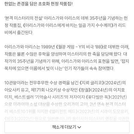
한없는 존경을 담은 초호화 헌정 작품집!
‘본격 미스터리의 전설’ 아리스가와 아리스의 데뷔 35주년을 기념하는 헌
정 작품집, 《아리스가와 아리스에게 바치는 일곱 가지 수수께끼》가 리드
비에서 출간된다.
아리스가와 아리스는 1989년 《월광 게임 - Y의 비극 ‘88》로 데뷔한 이래,
작품은 물론 수많은 후학을 양성하며 미스터리의 한 축을 담당해 왔다. 대
작가의 35주년을 기념하기 위해, 아리스가와 아리스의 표현을 빌면, ’잡지
목차에 있으면 이름에서 빛이 나는‘ 인기 작가들이 속속 참여했다.
10관왕이라는 전무후무한 수상 경력을 남긴 《지뢰 글리코》(2024년)의
아오사키 유고, 제171회 나오키상 수상작인 《창궐》(2024년)의 이치호
미치, 베스트셀러 ’기억술사 시리즈‘의 저자이자 《꽃다발은 독》(2021년)
으로 미라이야 소설 대상을 수상한 오리가미 교야, 2년 연속 본격 미스터
리 베스트10 1위를 차지한 《엘리펀트 헤드》(2023년)의 시라이 도모유키,
《방주》(2022년) 등으로 일본뿐 아니라 동아시아 미스터리 랭킹을 석권한
유키 하루오, 본격 미스터리의 경계를 자유롭게 넘나들며 평론가로도 활동
책소개 더보기
하고 있는 《투명인간은 밀실에 숨는다》(2021년)의 아쓰카와 다쓰미, 《시