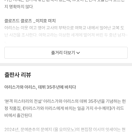
학생도 많이 대해 봤을 테고.”
지 명확하지 않다.
‘어리다, 라는 한마디로 일반화하지 마. 그 나이대는 두세 살 차이면 완전히
다른 생물이야.’
클로즈드 클로즈 _이치호 미치
“봐, 그렇게 함축적인 표현이 자연스럽게 나오잖아.”
아리스는 이웃 여고 영어 교사의 부탁으로 여학교 내에서 일어난 교복 도
이번에는 실로 당당하게 하품 소리를 냈다. 어이.
난 사건을 조사한다. 여학교라는 이상한 세계에 떨어져 버린 두 중년 남자··
--- 「이치호 미치, 〈클로즈드 클로즈〉」 중에서
·.
줄거리 더보기
“아마 이런 사정이 아닐까 싶은, 현실적인 설명을 붙일 수는 있습니다.”
히무라 히데오에게 바치는 괴담 _오리가미 교야
“꼭 듣고 싶습니다.”
도쿄 한구석 운치 있는 가게. 아리스와 히무라는 괴담 마니아인 서점 직원
쓰지가 거의 달려들 기세로 말했다.
이 들려주는 다양한 괴담을 듣는다. 이야기가 끝날 때마다 히무라는 합리
출판사 리뷰
“낭만이고 뭐고 없는데요, 기묘한 경험을 했다는 추억 그대로 남겨 두는 게
적인 설명을 덧붙이는데.
즐거울지도 모릅니다.”
아리스가와 아리스, 데뷔 35주년에 바치다
“괜찮습니다. 친구는 무서워서 다시는 그 산에 오르고 싶지 않다고 했으니,
블랙 미러 _시라이 도모유키
유령의 소행이 아니라고 말해 주면 기뻐할 거예요.”
그저 그런 직장을 다니면서 추리소설 작가를 꿈꾸는 '나'는, 우연히 대학 시
‘본격 미스터리의 전설’ 아리스가와 아리스의 데뷔 35주년을 기념하는 헌
눈으로는 히무라를 도전적으로 바라보면서도 입으로는 그렇게 말했다.
절 미스터리 연구회에서 함께했던 동창 에이지를 만난다. 하지만 갑작스러
정 작품집, 《아리스가와 아리스에게 바치는 일곱 가지 수수께끼》가 리드
그럼, 하고 히무라가 글라스를 내려놓고 천천히 입을 열었다.
운 살인 사건에 휘말리는데.
비에서 출간된다.
--- 「오리가미 교야, 〈히무라 히데오에게 바치는 괴담〉」 중에서
아리스가와 아리스 안티의 수수께끼 _유키 하루오
2024년, 문예춘추의 문예지 〈올 요미모노〉의 편집장 이시이 잇세이는 현
남자가 갑자기 웃음을 터뜨렸다.