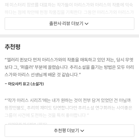
미스터리 작가 '나'는 취재 여행을 떠난 곳에서, 미스터리한 사연을 듣게 된
재 미스터리 장르를 대표하는 작가들이 아리스가와 아리스의 작품에 익숙
“이 정도면 병이야. 진지한 얼굴로 엉뚱한 가설을 말해 주는 파트너가 없으
다. 아리스가와 아리스의 소설을 그토록 싫어하면서, 전부 읽어 버린 이유
하다는 점에 착안해 헌정 작품집을 기획한다. 그동안 아리스가와 아리스가
면 아무 생각도 못하는 체질이 되어 버린 모양이군.”
는 무얼까?
그려 온 캐릭터나 설정, 세계관 즉, ‘아리스가와 월드’를 자유롭게 이용한다
남자는 새치가 희끗한 머리를 넘기며 말을 이었다.
출판사 리뷰 더보기
는 규칙이 담긴 기획이었다.
“혹시 시간 있으십니까? 조금 더 조용한 곳에서 한잔하시죠. 비용은 내겠
행각승 지장 스님의 낭패 _아쓰카와 다쓰미
습니다. 택시비도.”
토요일 밤. 술집 '에이프릴'에 나타나 수많은 모험담을 들려준 행각승 지장
아리스가와 아리스는 1989년 《월광 게임 - Y의 비극 ‘88》로 데뷔한 이래,
언뜻 보면 태도는 온화하지만 거절을 용납하지 않는 말투였다.
추천평
스님. 20여 년이 지난 지금 그와 똑같은 남자가 나타나 나비에 얽힌 살인
작품은 물론 수많은 후학을 양성하며 미스터리의 한 축을 담당해 왔다. 아
이 인간은 뭐지?
사건을 이야기한다.
야쓰지 유키토 등과 ’신본격 미스터리‘를 열어젖힌 1세대 작가로 평가되며,
“한 가지 정정하지요. 가나가와 현경에 저처럼 불경한 소리를 하는 형사는
“엘러리 퀸보다 먼저 아리스가와의 작품을 애독하고 있던 저는, 당시 무엇
초기 엘러리 퀸 스타일의 영향을 강하게 받았기에, 독자에게 단서를 공정
없습니다. 저는 수사에 협력하는 민간인입니다.”
보다 그, ‘퍼즐러’ 부분에 끌렸습니다. 추리소설을 즐기는 방법은 모두 아리
시체의 실루엣은 말한다 _이마무라 마사히로
하게 제공하고 논리에 충실한 범인 찾기가 돋보이는 고전미 넘치는 미스터
그러면서 명함을 내밀었다. 에이토대학 사회학부 부교수, 히무라 히데오라
스가와 아리스 선생님께 배운 것 같습니다.”
에이토대학교 추리소설 연구회(EMC) 멤버 오다가 취업 박람회에서 전해
리 스타일을 지향해 왔다.
고 적혀 있었다.
들은 이상한 사건. 에가미 지로와 EMC 멤버들은 추리와 토론을 거듭해 하
- 아오사키 유고 (소설가)
--- 「시라이 도모유키, 〈블랙 미러〉」 중에서
나의 결론을 도출해 내는데.
35년 넘는 작가 생활 동안 수많은 작품을 발표했지만, 가장 대표적인 시리
“‘작가 아리스 시리즈’에는 내가 원하는 것이 전부 담겨 있었던 건 아닐까.
즈로는 일종의 병렬 세계로 존재하는 ’작가 아리스 시리즈‘와 ’학생 아리스
‘그러니까…… 그래, 아버지도 아리스가와 아리스의 앞잡이야.
등장인물도, 추리의 재미도 당연합니다만 추리소설 연구회라는 사이좋은
시리즈‘가 있다. 시리즈를 구분하는 별칭은 왓슨 역할인 ’아리스‘의 신분에
어쨌거나 아리스가와 아리스는 출판계 최대의 어둠이야. 금기 중의 금기.
그룹이 사건에 도전하는 것을 특히 좋아합니다.”
서 따온 것이다.
아마 무서워서 업계에서 그 누구도 규탄하지 못하는 거야. 세상이 미쳐 돌
- 이마무라 마사히로 (작가)
아가. 얽히지 않는 게 상책이야. 난 이미 늦었지만.
추천평 더보기
’작가 아리스 시리즈‘에서는 에이토대학교 사회학부 부교수이자 임상범죄
금서라고 들어봤지? 나는 기본적으로 언론 통제 행위를 일절 반대하지만,
학자인 히무라 히데오가, ’학생 아리스 시리즈‘에서는 에이토대학 추리소