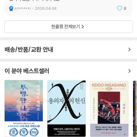
터리는 재미있잖아. 그렇게 기뻐하다가 정신을 차렸습니다. 전부 내가 쓴
s******i
2026.04.06.
0
작품이 아니잖아….” _ 아리스가와 아리스
한줄평 전체보기
배송/반품/교환 안내
이 분야 베스트셀러