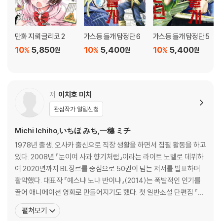
만화 지뢰 글리코 2
가스등 들개 탐정단 6
가스등 들개 탐정단 5
10
5,850
10
5,400
10
5,400
%
%
%
원
원
원
저
이치호 미치
관심작가 알림신청
Michi Ichiho,いちほ みち,一穗 ミチ
1978년 출생. 오사카 출신으로 직장 생활을 하면서 집필 활동을 하고
있다. 2008년 『눈이여 사과 향기처럼』이라는 라이트 노벨로 데뷔하
여 2020년까지 BL장르를 중심으로 50권이 넘는 저서를 발표하며
활약했다. 대표작 『예스냐 노냐 반이냐』(2014)는 폭발적인 인기를
끌어 애니메이션 영화로 만들어지기도 했다. 첫 일반소설 단편집 『스
몰 월즈』(2021)는 제165회 나오키상, 2022년 서점대상 후보에 올
펼쳐보기
랐으며 제9회 시즈오카 서점대상과 제43회 요시카와 에이지 문학