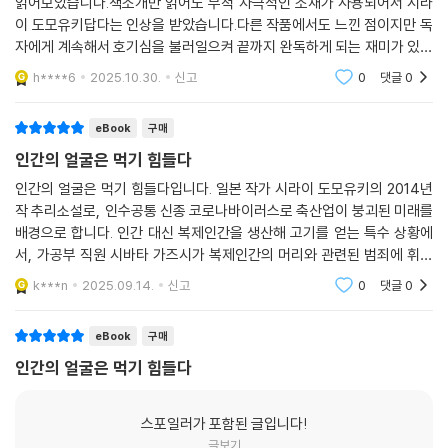
읽어보았습니다.책소개만 읽어도 무척 자극적인 소재가 사용되어서 시라
“그렇군.”
의 세계는 오늘을 사는 우리에게 많은 것을 시사한다.
이 도모유키답다는 인상을 받았습니다.다른 작품에서도 느낀 점이지만 독
후지야마가 유쾌한 듯 콧소리를 냈다.
자에게 계속해서 호기심을 불러일으켜 끝까지 완독하게 되는 재미가 있는
“그런 논리가 통한다면 전 세계의 범죄자에게 면죄부가 주어질 걸세. 발뺌
자극적이며 논쟁적인 소재와 주제를 이용해 새로운 추리극을 선사해온 시
것 같아요.#인생책독서모임
h****6
2025.10.30.
신고
0
댓글
0
할 생각 말게. 자네는 플라나리아 센터의 항의 활동가인 거지? 왜 이런 말
라이 도모유키. 그는 데뷔작에서 과감하게도 바이러스가 휩쓸고 간 디스토
도 안 되는 짓을 벌인 건가?”
피아적 세상을 소재로 삼는다. 동물들만 멸종되었을 뿐 인류는 살아남았
eBook
구매
“잠시만요.”
고, 부족한 단백질만 클론 인간을 통해 섭취하는 세상을 무대로 기발한 추
인간의 얼굴은 먹기 힘들다
--- p.146
리극을 벌이는 것이다.
추리소설계에서 ‘부도덕하고 불건전하지만, 추리만은 지극히 공정한 작
인간의 얼굴은 먹기 힘들다입니다. 일본 작가 시라이 도모유키의 2014년
작 추리소설로, 인수공통 신종 코로나바이러스로 축산업이 붕괴된 미래를
가’라 불리는 시라이 도모유키. 그는 자신의 원점인 이 소설에서 곳곳에 단
배경으로 합니다. 인간 대신 복제인간을 생산해 고기를 얻는 특수 상황에
서를 묘사하여 독자와 공정한 추리게임을 벌이는 한편, 독자의 상상력을
서, 가공부 직원 시바타 가즈시가 복제인간의 머리와 관련된 범죄에 휘말
뛰어넘는 놀라운 반전을 선사한다.
리며 자신의 결백을 증명하려 분투하는 이야기입니다. 복제인간과 인간의
k***n
2025.09.14.
신고
0
댓글
0
경계, 사회적 부조리
모든 것이 달라진 팬데믹 이후의 세계,
마침내 드러나는 인간의 민낯
eBook
구매
시라이 도모유키의 대담함은 여기에서 그치지 않는다. “사체를 하나 주문
인간의 얼굴은 먹기 힘들다
하려면 아직도 샐러리맨의 평균 연봉 정도의 돈이 필요해요. 우리 미가공
육 부문의 직원들이 가장 신경 쓰는 게 뭐 같아요? 신선도예요. 입맛이 까
스포일러가 포함된 글입니다!
다로운 부자들은 언제나 신선도를 고집하죠”. 클론 인간을 통해 부족한 단
글보기