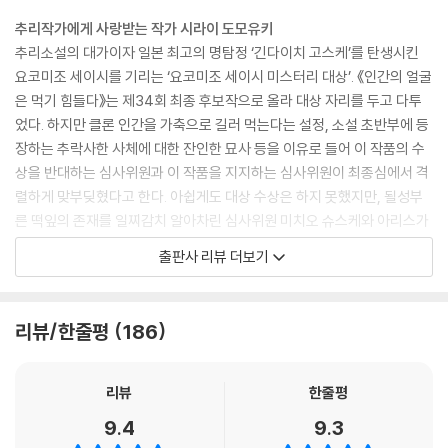
인류, 특히 선진국의 부유층은 이 일을 계기로 극단적일 정도로 육식을 멀
추리작가에게 사랑받는 작가 시라이 도모유키
리하게 되었다. --- pp.49~50
추리소설의 대가이자 일본 최고의 명탐정 ‘긴다이치 고스케’를 탄생시킨
요코미조 세이시를 기리는 ‘요코미조 세이시 미스터리 대상’. 《인간의 얼굴
“안 돼. 가까이 가지 마…….”
은 먹기 힘들다》는 제34회 최종 후보작으로 올라 대상 자리를 두고 다투
아사기는 후지야마의 말을 무시한 채 케이스로 다가섰다. 사체를 직시하는
었다. 하지만 클론 인간을 가축으로 길러 먹는다는 설정, 소설 초반부에 등
것에는 저항감이 들었지만, 보지 않고서는 상황을 파악할 수 없었다.
장하는 추락사한 사체에 대한 잔인한 묘사 등을 이유로 들어 이 작품의 수
“앗.”
상을 반대하는 심사위원과 이 작품을 지지하는 심사위원이 최종심에서 격
떨리는 무릎이 케이스의 모서리에 부딪혔고, 그 충격에 검은 덩어리가 케
렬하게 맞부딪혔다고 한다. 아쉽게도 대상 수상은 하지 못했지만, 될성부
이스에서 바닥으로 떨어졌다. 데굴데굴 굴러서 뒤였던 부분이 앞쪽으로 돌
른 떡잎의 존재를 일찌감치 알아차린 심사위원 미치오 슈스케와 아리스가
았다. 석류 같은 피와 살이 이리저리 튀는 것이 보였다.
와 아리스가 편집자와 출판사에 집요하게 추천한 결과, 단행본으로 출간된
출판사 리뷰 더보기
그것은 결코 도착해서는 안 되는, 플라나리아 센터에서 폐기되어야만 하는
우여곡절이 있다. 이후 시라이 도모유키는 출간하는 소설마다 매년 미스터
클론 인간의 머리였다. --- p.104
리 랭킹 베스트10에 오르며 ‘믿고 보는 작가’로 공고히 자리 잡았다.
미치오 슈스케는 이 작품에 대해 “지금껏 읽어본 적 없는 완전히 새로운 소
리뷰/한줄평
186
“장관님, 당신은 먹히는 인간의 감정을 생각한 적이 있습니까?”
설을 만났다. 소설을 완독했을 때의 상쾌함은 최고”라고 극찬했고, 아리스
“하하하. 물론 없죠. 이번 법안에서는 성장촉진제의 투여 없이 클론을 키우
가와 아리스는 “트릭 가득한 이야기에 감탄했다. 기존 추리소설의 한계를
는 것도 금지되어 있습니다. 그들은 아기 정도의 지능인 채 몸만 어른이 되
뛰어넘었다”며 칭찬을 아끼지 않았다. 대체 어떤 내용이기에 유명 추리작
리뷰
한줄평
어 출하됩니다. 클론들이 성인과 비슷한 감정을 품는 일은 애초에 없습니
가들이 출간도 되기 전에 이토록 뜨겁게 주목한 것일까.
9.4
9.3
다.”