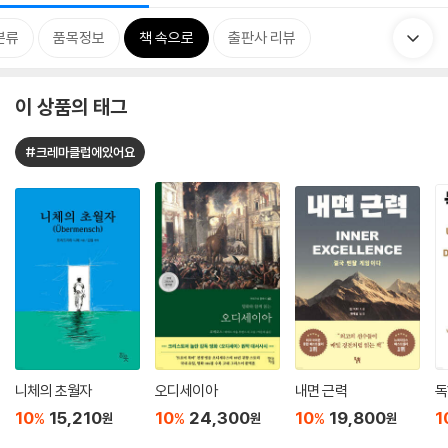
분류
품목정보
책 속으로
출판사 리뷰
이 상품의 태그
#크레마클럽에있어요
니체의 초월자
오디세이아
내면 근력
독
10
15,210
10
24,300
10
19,800
1
%
%
%
원
원
원