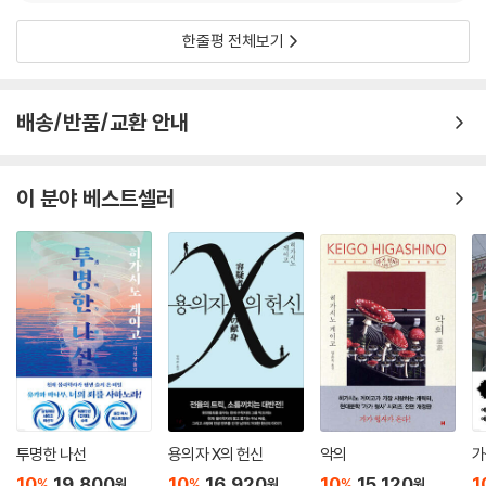
한줄평 전체보기
배송/반품/교환 안내
이 분야 베스트셀러
투명한 나선
용의자 X의 헌신
악의
가
10
19,800
10
16,920
10
15,120
1
%
%
%
원
원
원