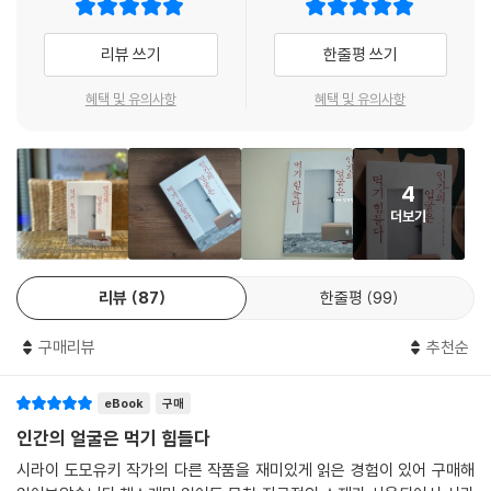
“노다 의원님, 자리에 앉아주세요.”
“결코 배달되어서는 안 되는 인간의 얼굴이 배달되다”
“당신은 자연이나 생명에 대한 존경심이 없습니까?”
포유류와 조류, 어류를 몰살시키는 인수공통 전염병이 지구를 휩쓴다. 가
리뷰 쓰기
한줄평 쓰기
“개인의 종교관에 관해서는 다른 곳에서 말씀해주시죠. 정책 논의를 하기
까스로 인간을 위한 치료제가 개발되었으나 다른 동물들은 대부분 멸종된
위해 나온 자리니까요.”
뒤였다. 인류는 영양 부족 문제를 해결하기 위해 클론 인간을 사육하기 시
혜택 및 유의사항
혜택 및 유의사항
“천벌이 내릴 겁니다. 언젠가…….”
작한다. 고객에게 배달하기 전 클론 인간을 살처분하여 머리를 제거함으로
“잠시 광고를 보신 후, 시민의 목소리를 들어보도록 하죠.”
써 윤리적 문제를 해결했다. 한동안은 모두가 만족하는 듯했다. 클론 인간
“당신에게는 천벌이 내릴 겁니다. 5년 후일지 10년 후일지는 몰라도 언젠
을 사육하자는 법안을 최초로 발의한 국회의원의 집에 머리가 함께 배달되
가는 반드시…….” --- p.130
4
기 전까지는…….
더보기
한편, 클론인간 사육센터에 근무 중인 주인공 가즈시. 국회의원에게 배달
“시바타 군, 이거 참 곤란하게 되었어. 범인은 자네밖에 없는 듯하네.”
테러를 자행한 범인으로 바로 그가 지목된다. 범인이 아니라는 사실을 알
“아닙니다……. 저는 범인이 아니에요.”
고 있는 것은 자신뿐. 스스로 결백을 증명해야 한다. 왜냐하면 그 또한 큰
“그렇다면 그 사실을 증명해보게.”
리뷰
87
한줄평
99
비밀을 숨기고 있기 때문이다.
자신이 범인이 아니라는 것을 증명하라고? 자신이 범인이 아닌 사실을 가
즈시는 확실히 알고 있다. 하지만 그 사실을 상대방에게 어떻게 전해야 좋
구매리뷰
추천순
2014년에 이미 생생히 쓰여진 코로나바이러스와 팬데믹!
을까? 가즈시는 필사적으로 머리를 굴렸다.
그 속에서 펼쳐지는 전혀 새로운 추리
“……만약 제가 범인이라면.”
eBook
구매
《인간의 얼굴은 먹기 힘들다》에서 놀라운 점은, 소설 속에서 세계를 휩쓴
“그래, 범인이라면?”
바이러스가 다름 아닌 ‘코로나바이러스’라는 것이다. 일본에서 2014년에
인간의 얼굴은 먹기 힘들다
“제가 범인이라면, 범인처럼 보이는 사람이 저밖에 없는 상황에서 이런 짓
출간된 이 소설은, 마치 예언이라도 하듯 2021년을 무대로 코로나바이러
시라이 도모유키 작가의 다른 작품을 재미있게 읽은 경험이 있어 구매해
을 벌이진 않을 겁니다.”
스 이후의 세상을 그린다. 소설에서 묘사되는 팬데믹 상황과 팬데믹 이후