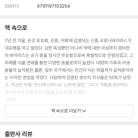
ISBN13
9791197103254
책 속으로
7년 전 가을, 온갖 포유류, 조류, 어류에 감염되는 신종 코로나바이러스가
대유행을 하고 말았다. 강한 독성뿐만 아니라 약에 대한 내성까지 겸비한
이 바이러스는 공기 중을 장시간 부유함으로써 폭발적으로 전염되었고, 그
피해를 식물 연쇄를 통한 다양한 동물로까지 늘렸다. 대량의 가축과 야생
동물의 살처분은 물론, 일부 국가에서는 인간이 사는 마을까지 살처분이라
는 쓰라린 경험을 겪었다. 사람에게 감염된 경우의 치사율은 50%가 넘었
고, 격심한 하혈, 전신에 나타나는 노란색 발진, 그리고 격통을 동반하는
장기부전의 공포가 인간들을 공포에 떨게 했다.
(중략)
다만 개발된 것은 어디까지나 항바이러스제였을 뿐, 백신은 아니었다. 사
책 속으로 더보기
전에 투여해도 감염 예방의 효과는 없었고, 증상을 늦게 깨달아 투약이 늦
어지면 목숨을 잃기도 했다. 이에 더하여 이 약에는 간과할 수 없는 결점이
하나 있었다. 인류의 세포에 흡착된 바이러스에만 효력을 발휘했기에 강아
출판사 리뷰
지나 고양이는 물론, 침팬지에게조차 전혀 효과를 발휘하지 못한 것이다.