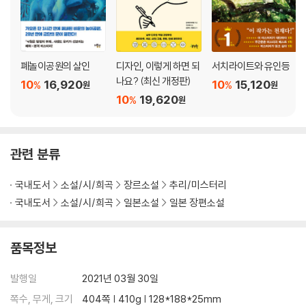
폐놀이공원의 살인
디자인, 이렇게 하면 되
서치라이트와 유인등
나요? (최신 개정판)
10
16,920
10
15,120
%
%
원
원
10
19,620
%
원
관련 분류
국내도서
소설/시/희곡
장르소설
추리/미스터리
국내도서
소설/시/희곡
일본소설
일본 장편소설
품목정보
발행일
2021년 03월 30일
쪽수, 무게, 크기
404쪽 | 410g | 128*188*25mm