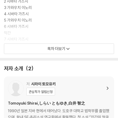
2 시바타 가즈시
3 가와우치 이노리
4 시바타 가즈시
5 가와우치 이노리
6 시바타 가즈시
막간
7 시바타 가즈시
8 가와우치 이노리
목차 더보기
9 시바타 가즈시
10 가와우치 이노리
11 시바타 가즈시
저자 소개
2
12 가와우치 이노리
13 시바타 가즈시
14 ……
저
시라이 토모유키
15 가와우치 이노리
관심작가 알림신청
16 시바타 가즈시
17 가와우치 이노리
Tomoyuki Shirai,しらい ともゆき,白井 智之
18 시바타 가즈시
1990년 일본 지바 현에서 태어났다. 도호쿠 대학교 법학부를 졸업했
19 시바타 가즈시
으며, 학내 SF·추리소설 연구회에서 활동했다. 첫 소설 『인간의 얼굴