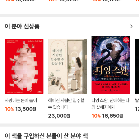
이 분야 신상품
사랑에는 돈이 들어
헤어진 사람만 입주할
다잉 스완, 친애하는 나
발
수 있습니다
의 살해자에게
10
13,500
1
%
원
23,000
10
16,650
%
원
원
이 책을 구입하신 분들이 산 분야 책