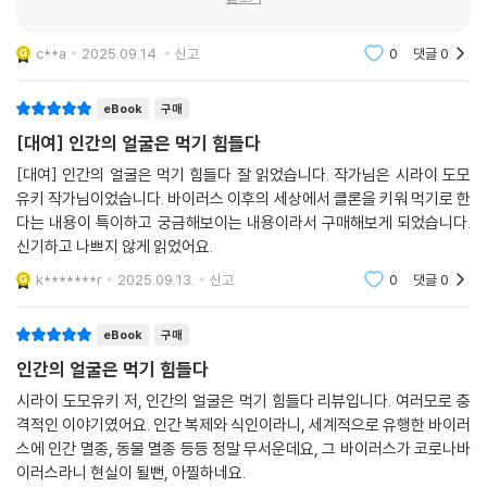
백질을 섭취할 수 있게 되었으나 그것은 어디까지나 부유층을 위한 것임을
주인공의 말을 통해 유추할 수 있다. 양극화가 심화된 팬데믹 이후의 세상
c**a
2025.09.14.
신고
0
댓글
0
에서 첨단 기술은 일부 부유층만의 전유물인 것이다. 또한 클론 인간 사육
을 반대하는 NGO 활동가들이 등장하지만, 이들 또한 자신들의 활동을 위
해 다른 사람들의 자유를 제한하고 자신들보다 낮은 위치에 있는 사람들을
eBook
구매
배척한다.
[대여] 인간의 얼굴은 먹기 힘들다
이처럼 다양한 인간 군상 속에서 부자들을 위해 클론 인간을 사육하는 센
[대여] 인간의 얼굴은 먹기 힘들다 잘 읽었습니다. 작가님은 시라이 도모
터 직원 가즈시와 매춘업에 종사한다는 이유로 NGO 그룹에서 쫓겨나다
유키 작가님이었습니다. 바이러스 이후의 세상에서 클론을 키워 먹기로 한
시피 한 여성 이노리가 이야기를 이끌어나가는 두 축이 된다. 시라이 도모
다는 내용이 특이하고 궁금해보이는 내용이라서 구매해보게 되었습니다.
유키는 사회의 밑바닥에 위치한 두 화자에게 소설의 초점을 맞춤으로써,
신기하고 나쁘지 않게 읽었어요.
철저한 계급사회 속에서 일어나는 부조리를 생생하게 전한다. 작가 미치오
k*******r
2025.09.13.
신고
0
댓글
0
슈스케는 권말 해설에서 이런 점을 ‘발달 vs 미발달’의 구도로 보고, 이를
소설을 관통하는 주제로 설명하기도 했다.
eBook
구매
인간의 얼굴은 먹기 힘들다
시라이 도모유키 저, 인간의 얼굴은 먹기 힘들다 리뷰입니다. 여러모로 충
격적인 이야기였어요. 인간 복제와 식인이라니, 세계적으로 유행한 바이러
스에 인간 멸종, 동물 멸종 등등 정말 무서운데요, 그 바이러스가 코로나바
이러스라니 현실이 될뻔, 아찔하네요.