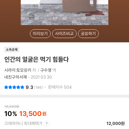
미리보기
사이즈비교
공유하기
소득공제
인간의 얼굴은 먹기 힘들다
시라이 토모유키
저
구수영
역
내친구의서재
2021.03.30.
9.3
판매지수
504
186
15,000
원
10
13,500
크레마머니 최대혜택가
12,000원