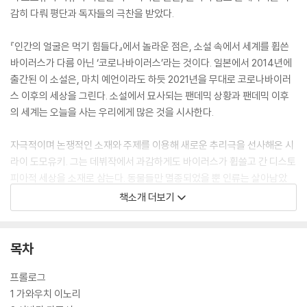
감히 다뤄 평단과 독자들의 극찬을 받았다.
『인간의 얼굴은 먹기 힘들다』에서 놀라운 점은, 소설 속에서 세계를 휩쓴
바이러스가 다름 아닌 ‘코로나바이러스’라는 것이다. 일본에서 2014년에
출간된 이 소설은, 마치 예언이라도 하듯 2021년을 무대로 코로나바이러
스 이후의 세상을 그린다. 소설에서 묘사되는 팬데믹 상황과 팬데믹 이후
의 세계는 오늘을 사는 우리에게 많은 것을 시사한다.
자극적이며 논쟁적인 소재와 주제를 이용해 새로운 추리극을 선사해온 시
라이 도모유키. 그는 데뷔작에서 과감하게도 바이러스가 휩쓸고 간 디스토
피아적 세상을 소재로 삼는다. 동물들만 멸종되었을 뿐 인류는 살아남았
고, 부족한 단백질만 클론 인간을 통해 섭취하는 세상을 무대로 기발한 추
책소개 더보기
리극을 벌이는 것이다. 추리소설계에서 ‘부도덕하고 불건전하지만, 추리만
은 지극히 공정한 작가’라 불리는 시라이 도모유키. 그는 자신의 원점인 이
소설에서 곳곳에 단서를 묘사하여 독자와 공정한 추리게임을 벌이는 한편,
목차
독자의 상상력을 뛰어넘는 놀라운 반전을 선사한다.
프롤로그
1 가와우치 이노리