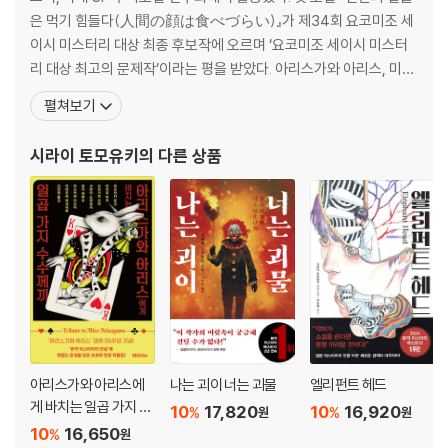
20 가와우치 이노리
은 먹기 힘들다(人間の顔は食べづらい)』가 제34회 요코미조 세
에필로그
이시 미스터리 대상 최종 후보작에 오르며 ‘요코미조 세이시 미스터
유시마 미키오의 노트
리 대상 최고의 문제작’이라는 평을 받았다. 아리스가와 아리스, 미치
해설 : 발달 vs 미발달 - 미치오 슈스케
오 슈스케 등 유명 추리작가들의 전폭적인 지지를 받아 2014년 『인
펼쳐보기
간의 얼굴은 먹기 힘들다』를 출간하며 성공적으로 데뷔한다. 2015년
출간된 『도쿄 결합 인간』이 제69회 일본추리작가협회상 장편 부문
시라이 토모유키
의 다른 상품
후보에, 2016년에 출간된 『잘 자, 인면
아리스가와 아리스에
나는 괴이 너는 괴물
엘리펀트 헤드
게 바치는 일곱 가지 수
10
17,820
10
16,920
%
%
원
원
수께끼
10
16,650
%
원