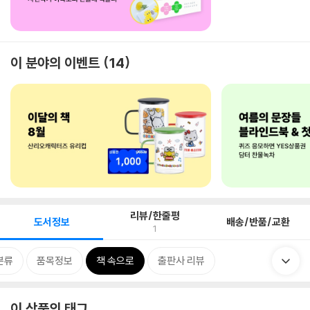
이 분야의 이벤트
14
리뷰/한줄평
도서정보
배송/반품/교환
1
분류
품목정보
책 속으로
출판사 리뷰
이 상품의 태그