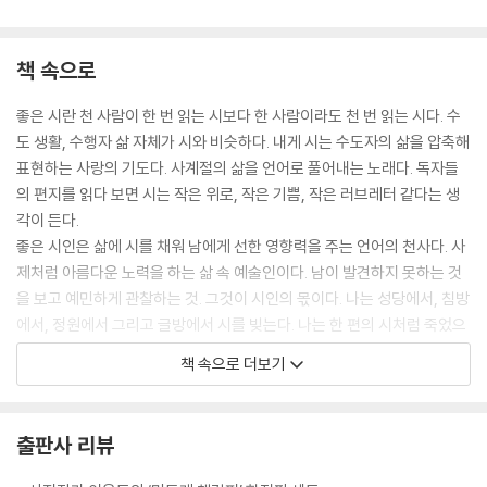
등긁이
책이 주는 많은 것
책 속으로
이름 부르기
신발을 신으며 배우는 겸손
좋은 시란 천 사람이 한 번 읽는 시보다 한 사람이라도 천 번 읽는 시다. 수
나무토막
도 생활, 수행자 삶 자체가 시와 비슷하다. 내게 시는 수도자의 삶을 압축해
지팡이
표현하는 사랑의 기도다. 사계절의 삶을 언어로 풀어내는 노래다. 독자들
돌멩이
의 편지를 읽다 보면 시는 작은 위로, 작은 기쁨, 작은 러브레터 같다는 생
길에서 주운 돌
각이 든다.
생활 단상
좋은 시인은 삶에 시를 채워 남에게 선한 영향력을 주는 언어의 천사다. 사
제처럼 아름다운 노력을 하는 삶 속 예술인이다. 남이 발견하지 못하는 것
5 추억의 아름다움
을 보고 예민하게 관찰하는 것. 그것이 시인의 몫이다. 나는 성당에서, 침방
맑은 물에 닦이고 깎이듯
에서, 정원에서 그리고 글방에서 시를 빚는다. 나는 한 편의 시처럼 죽었으
좋은 말씀 수첩
면 좋겠다. _33쪽, 〈시인의 몫〉에서
어머니의 편지
책 속으로 더보기
빗자루 카드
누가 말했다. “수녀님은 식물을 잘 키우시는 것 같아요.” 내가 응대했다.
언니 수녀님의 편지
“글방에 햇빛과 바람이 들어와 잘 자라는 거예요. 글방의 좋은 조건에 사랑
김수환 추기경님의 엽서
출판사 리뷰
의 눈길을 조금 보탠 것뿐이에요.” 애착이 강한 사람은 자기가 키운 식물을
인두
다른 사람에게 주지 않겠지만, 나는 식물을 키우면 분가시켜 누군가에게
꽃 골무