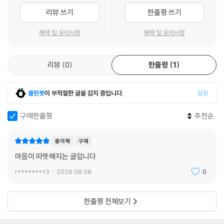
함께 기도해서 그런가? 수녀원 입구 언덕에 솔방울이 모여 있네.
온기가 느껴지기 때문이겠다.
리뷰 쓰기
한줄평 쓰기
나는 아픈 다리를 다독이며 바구니를 들고 솔방울을 주워 담네. 솔방울을
코에 대고 솔숲 향기를 느끼네. 조가비를 지니고 있으면 바다를 지닌 것 같
그리하여 그가 살아온 흔적과 그가 건넨 눈빛은 시라고, 그가 손가락을 굽
혜택 및 유의사항
혜택 및 유의사항
고, 솔방울을 지니고 있으면 산을 지닌 것 같네. _67쪽, 〈솔방울〉에서
혀 쓴 한 줄은 외로운 희망을 외롭지 않은 곳으로 인도하는 시라고 세상은
말한다. 《소금꽃나무》의 저자 김진숙 선생은 “스물여섯 살에 해고되어 벌
인생의 이별학교는 우리에게 가르친다. 모든 것은 언젠가 다 지나간다는
리뷰
0
한줄평
1
판에 홀로 선 듯 외롭고 막막할 때”(43쪽) 그의 시를 읽으며 위로를 받았
것을, 삶의 유한성을 시시로 절감하며 지금 주어진 순간에 최선을 다해야
고, 한 초등학생은 그의 책을 읽고 “나를 슬프게 하는 것을 감사하게 생각
한다는 것을, 최선을 다한다는 것은 결국 많이 감사하고 자주 용서하는 일
하자”(53쪽)라고 다짐했다.
클린봇
이 부적절한 글을 감지 중입니다.
설정
이라는 것을, 잘되지 않더라도 의식적으로 옆 사람을 먼저 배려하는 깊고
넓은 사랑을 배워야 한다는 것을. 그것이 어느 날 찾아올 진짜 마지막 이별
이렇듯 모든 사람에게 꽃마음으로 최선을 다하는 한 시인, 이해인 수녀가
구매한줄평
추천순
을 순하게 맞이하는 길이라고 말이다. _101쪽, 〈이별학교 학생이 되어〉에
60년간 모은 이야기를 담은 책 《소중한 보물들》이 출간되었다. 인생의 여
서
정을 정리하며 낡은 일기장을 들추며 쓴 글, 친구와 마지막 작별인사한 뒤
종이책
구매
침방에 돌아와 쓴 시, 앞치마 안에 넣어둔 메모지를 꺼내 적은 기록, 일간지
마음이 따뜻해지는 글입니다
살면서 가장 힘든 일이 화해와 용서다.
에 연재한 칼럼 일부를 공글려 엮었다.
언짢은 마음을 품고 있으면서
r********3
2026.08.08.
0
당신을 용서한다고 말하거나
1964년 수녀원에 입회해 “언제나 가난한 마음으로 별빛을 씹고 바람을
듣기 좋은 말을 하거나
마시면서 사는 마음 착한 ‘아이’이고”(193쪽) 싶던 그가, 지금 우리 시대의
한줄평 전체보기
기도하는 것은 위선이다.
큰 어른이 되어“부족하나마 시로 누군가에게 작은 위로를 건네고, 기도를
오늘 용서할 일을
멈추지 않는 자그마한 엄마”(191쪽)가 되길 겸허히 소망하며 꺼낸 〈첫말〉