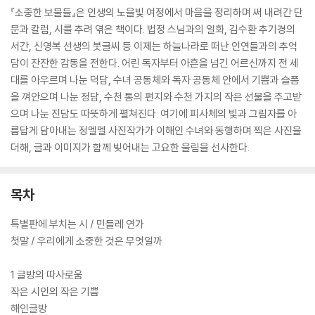
『소중한 보물들』은 인생의 노을빛 여정에서 마음을 정리하며 써 내려간 단
문과 칼럼, 시를 추려 엮은 책이다. 법정 스님과의 일화, 김수환 추기경의
서간, 신영복 선생의 붓글씨 등 이제는 하늘나라로 떠난 인연들과의 추억
담이 잔잔한 감동을 전한다. 어린 독자부터 아흔을 넘긴 어르신까지 전 세
대를 아우르며 나눈 덕담, 수녀 공동체와 독자 공동체 안에서 기쁨과 슬픔
을 껴안으며 나눈 정담, 수천 통의 편지와 수천 가지의 작은 선물을 주고받
으며 나눈 진담도 따뜻하게 펼쳐진다. 여기에 피사체의 빛과 그림자를 아
름답게 담아내는 정멜멜 사진작가가 이해인 수녀와 동행하며 찍은 사진을
더해, 글과 이미지가 함께 빚어내는 고요한 울림을 선사한다.
목차
특별판에 부치는 시 / 민들레 연가
첫말 / 우리에게 소중한 것은 무엇일까
1 글방의 따사로움
작은 시인의 작은 기쁨
해인글방