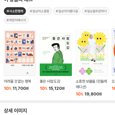
#사소한행복
#일상의소중함
#일상의아름다움
#일상을위로하다
#희망의메시지
어려울 것 없는 행복
좋은 사람 도감
소중한 보물들 (민들레
오
에디션)
10
11,700
10
15,120
1
%
%
원
원
10
19,800
%
원
상세 이미지