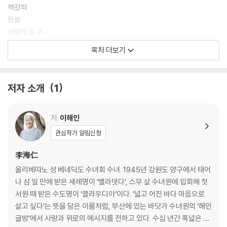
책갈피
등불
사랑의 도구
새 시계
목차 더보기
환대에 관하여
꽃구름
시인의 몫
저자 소개
1
편지 골목길과 편지 창고
말씀 뽑기 통
평상심
저
이해인
열두 알의 편지
관심작가 알림신청
방명록
식물 키우기
李海仁
손님맞이
올리베따노 성 베네딕도 수녀회 수녀. 1945년 강원도 양구에서 태어
조금의 노력만으로도
나 삼 일 만에 받은 세례명이 ‘벨라뎃다’, 스무 살 수녀원에 입회해 첫
기쁨 발견 연구원
서원 때 받은 수도명이 ‘클라우디아’이다. ‘넓고 어진 바다 마음으로
글방 단상
살고 싶다’는 뜻을 담은 이름처럼, 부산에 있는 바닷가 수녀원의 ‘해인
글방’에서 사랑과 위로의 메시지를 전하고 있다. 수십 년간 폭넓은 독
2 생명의 신비로움