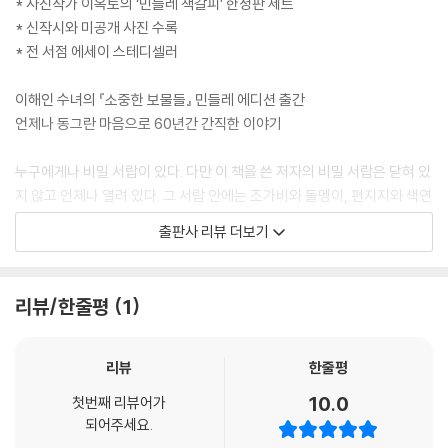
* 사진작가 이옥토의 ‘민들레 책갈피’ 한정판 세트
선물한다.
단추
* 신작시와 미공개 사진 수록
언젠가 미국 애틀랜타에 사는 독자 회림에게 글방 앞의 분꽃 씨를 선물했
88번 손수건
* 전 서점 에세이 스테디셀러
다. 그는 자기 집에 분꽃 씨를 심고 나서 분홍 분꽃이 핀 사진을 내게 보내
아버지 사진을 볼 적에
주었다. 식물을 공유하는 것은 생명을 공유하는 것. 갖는 기쁨보다 선물하
첫 서원 일기
이해인 수녀의 『소중한 보물들』 민들레 에디션 출간
는 기쁨이 더 크다. _45쪽, 〈식물 키우기〉에서
오빠가 보낸 수석
언제나 동그란 마음으로 60년간 간직한 이야기
장영희 교수의 시계
기쁨 발견 연구원인 내 취미는 참으로 풍성하다. ‘글로 말로 누구를 기쁘게
사형수의 목각
누구에게나 비밀 서랍이 있다. 다만 이 책을 쓴 저자의 비밀 서랍은 닫혀 있
해줄까?’를 구체적으로 궁리하는 것. 좋은 시나 글귀를 모아 맛을 들이고
사형수의 엽서
지 않고 언제나 열려 있다. 그 서랍 안에는 조가비와 돌멩이, 편지지와 색연
만나는 사람에 맞춰 나눠주는 것. 나뭇잎, 꽃잎, 돌멩이, 조가비, 빈 병, 솔
민들레의 영토
필, 엽서와 손수건 등 손님에게 나눠줄 선물로 쓰일 사물들이 들어 있다.
출판사 리뷰 더보기
방울, 손수건 들을 모아 예술성 있게 작은 선물을 만드는 것. 다양한 스티커
여권 사진
“선물은 돌고 돌아 결국 그것이 필요한 사람들에게 돌아가야 빛난다고 생
를 이리저리 구성해 고운 카드를 만드는 것. 아름다운 풍경이나 마음 따뜻
반지
각”(9쪽)하는 그이기에, 평생 가진 것을 나눠주려고 서랍을 비우고 채우
한 사람들의 말을 잊지 않고 적어두었다가 되새김하는 것. 꽃나무 이름을
추억 단상
길 되풀이한다.
리뷰/한줄평
1
찾아 공부하는 것. 식물도감에서 꽃나무 이름을 찾지 못했을 때 물어서라
도 알아내는 것. 누군가가 내게 무얼 갖고 싶다는 표현을 하면, 잘 기억했다
끝말 / 시가 될 사람
어느 사형수는 그에게 편지를 받고 “이모님, 모두 제게 회개하라고 하는데
가 어느 순간 깜짝 선물로 주는 것. 모두가 기쁨을 찾는 ‘기쁨이’가 되도록
부록 / 열 편의 시
제 안의 맑은 마음을 꺼내라고 한 분은 처음입니다”(35쪽)라는 답신을 썼
리뷰
한줄평
내 기쁨을 나눠주는 것. _51쪽, 〈기쁨 발견 연구원〉에서
고, 어느 독자는 그에게 받은 “글방 앞의 분꽃 씨”(45쪽)를 마당에 심어
10.0
첫번째 리뷰어가
분홍 분꽃을 피웠다. 사람들은 그가 건넨 작은 선물에 울고 웃고 다시 살아
되어주세요.
수녀원에 떨어지는 솔방울은 어찌나 깨끗한지! 종소리를 들으며 우리와
갈 힘을 얻는다. 값비싼 보석이 아니라 차갑지 않고, 값진 정성이라 뭉근한