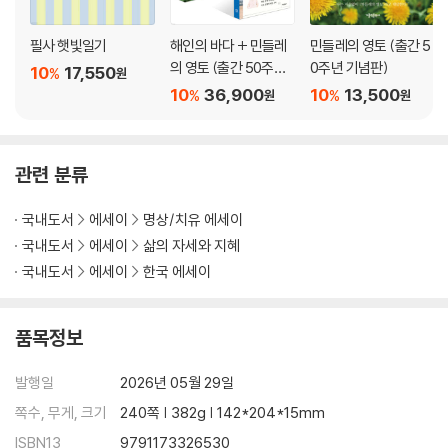
성모상
우리 집
필사 햇빛일기
해인의 바다 + 민들레
민들레의 영토 (출간 5
이별학교 학생이 되어
의 영토 (출간 50주년
0주년 기념판)
10
17,550
%
원
장독대
기념판) 세트
10
36,900
10
13,500
%
%
원
원
종탑
뒷모습
언덕방
관련 분류
수도원의 복도와 층계
층계 위 구름다리
국내도서
에세이
명상/치유 에세이
창
국내도서
에세이
삶의 자세와 지혜
성당
작은 종
국내도서
에세이
한국 에세이
수도 단상
품목정보
4 생활의 부드러움
안아주기, 사랑하기
발행일
2026년 05월 29일
수평선을 바라보며
쪽수, 무게, 크기
240쪽 | 382g | 142*204*15mm
조가비
앵무새 인형
ISBN13
9791173326530