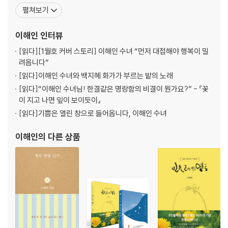
자층의 사랑을 받고 있는 그의 시는 교과서에도 여러 편 수록되어 있
펼쳐보기
꽃향기를 맡으면 꽃사람이 되지
고 전국의 산과 공원에 수많은 시비로도 새겨져 있다. 수도자로서의
동백꽃을 사랑하며
삶과 시인으로서의 사색을 조화시키며 기도와 시를 통해 복음을 전하
이해인
인터뷰
태산목
는 수녀 시인. 1945년 강원도
민들레 홀씨
[읽다]
[1월호 커버 스토리] 이해인 수녀 “먼저 대접해야 행복이 밀
솔방울
려옵니다”
한 평 꽃밭
[읽다]
이해인 수녀와 백지혜 화가가 부르는 밭의 노래
텃밭
[읽다]
“이해인 수녀님! 한결같은 명랑함의 비결이 뭔가요?” - 『꽃
나무들의 이사
이 지고 나면 잎이 보이듯이』
노수녀님의 감탄사
[읽다]
기쁨은 열린 창으로 들어옵니다, 이해인 수녀
새가 되어 새로이 떠나려는
잎사귀
이해인
의 다른 상품
만세선인장
다육이
목화
생명 단상
3 수도의 향기로움
언제나 동그란 마음으로