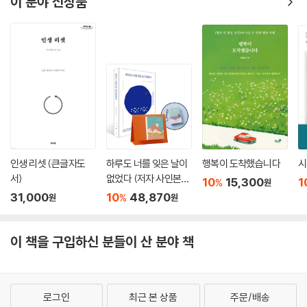
이 분야 신상품
쪽) 된다니, 흰나비에게 “조그만 풀포기도 기억해주니 고맙구나”(191쪽)
라고 속삭이는 문장은 육중한 일상에 펼쳐진 아늑한 그늘 같아서 우리를
묵상하게 이끈다.
3부 〈수도의 향기로움〉은 고(故) 박완서 소설가가 아들을 잃고 마음의 회
복을 경험한 언덕방부터 성당, 구름다리, 종탑까지 수녀원의 풍경을 스케
치하며 동그란 마음을 그린다. 수녀원 생활도 인간사라 언짢은 일이 있는
데, 그때 “오늘 용서할 일을 오늘 용서할 때 평화가 찾아온다”(121쪽)라고
한다. “작은 천사가 되려면 큰 포기를 할 줄 알아야”(121쪽) 삶의 언덕길을
숨 가쁘게 오르내리지 않을 수 있겠다.
인생 리셋 (큰글자도
하루도 너를 잊은 날이
행복이 도착했습니다
시
서)
없었다 (저자 사인본)
10
15,300
1
%
원
4부 〈생활의 부드러움〉은 광안리 바닷가에서 조가비를 줍는 일부터 매일
+ 명상가를 위한 365
31,000
10
48,870
%
원
원
겸손한 마음으로 신발을 신는 일까지 나의 하루를 안아주고 사랑하는 즐거
일 수행일력 + 키링 세
움을 술회한다. “살아 있다는 건 누군가의 이름을 불러주는 것이자 이름이
트
불리는 것임을 다시금 생각하며”(139쪽) 내 곁에 있는 사람들의 이름을
이 책을 구입하신 분들이 산 분야 책
떠올리며 안녕을 빌어주는 마음의 예쁨을 생각해보게 한다.
5부 〈추억의 아름다움〉은 어머니의 유품부터 문인들과의 일화까지 맑은
로그인
최근 본 상품
주문/배송
물에 깎이고 닦이는 돌처럼 추억도 시간이 흐르며 아름다워짐을 이야기한