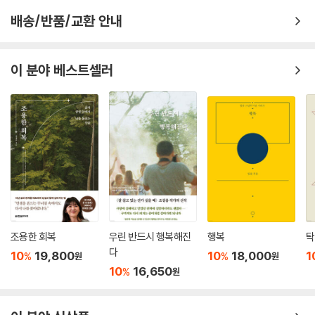
오늘 용서할 때 평화가 찾아온다. _121쪽, 〈수도 단상〉에서
은 이것이다. “우리에게 소중한 것은 무엇일까.”(8쪽)
배송/반품/교환 안내
간혹 백사장에 가서 조가비를 주워온다. 바닷물이 묻은 조가비를 햇볕에
말린 뒤 거기에 시구, 단어, 기도문을 적거나 그림을 그려 글방에 온 손님들
어쩌면 우리가 잊은 소중한 것들의 목록
이 분야 베스트셀러
에게 선물한다. 또 조가비에 예쁜 스티커를 붙이기도 하고 성서 말씀을 쓴
종이를 조가비 안에 붙여 선물하기도 한다. 조가비를 줍는 마음으로 오늘
책의 차례는 혹 우리가 놓쳐버린 소중한 것들을 되짚는다. 일일이 나열하
도 내 일상의 해변에서 숨은 보물을 찾아내리라. _131쪽, 〈조가비〉에서
면 셀 수 없기에 추려서 총 5부에 나누어 담았다. 책의 사진은 2022년 11월
부터 2024년 4월까지 정멜멜 작가가 이해인 수녀와 동행하며 찍었다.
하트 시계를 보며 시간을 생각해본다. 오늘을 살아간다는 건 결국 순간 속
영원을 호흡하는 것이다. 언젠가 지상의 여정을 마쳐야 함을 시시로 절감
1부 〈글방의 따사로움〉은 1997년 가을 처음 문을 연 뒤 지금까지 열 평짜
하며 겸손해지는 것이다. 유한한 인간은 무한한 사랑을 향해 걸어가는 순
리 해인글방에서 하루를 보내는 이해인 수녀가 만난 사람들의 사연, 글방
례자다. _181쪽, 〈장영희 교수의 시계〉에서
에 자리한 사물들의 사연을 풀어놓는다. 그는 자신을 “기쁨 발견 연구
원”(51쪽)이라 칭하며, “조금의 노력만으로도 살며시 행복이 피어나는 소
결국 사람들이 사는 곳이
리”(49쪽)를 기억하며, 작은 시인으로 사는 작은 기쁨을 들려준다.
조용한 회복
우린 반드시 행복해진
행복
탁
더 중요하다는 걸
다
10
19,800
10
18,000
1
%
%
원
원
거기가 바로 구원의 장소라는 걸
2부 〈생명의 신비로움〉은 환우 수녀가 일군 한 평 꽃밭부터 태산목, 만세선
10
16,650
%
원
왜 이리 늦게야 아는 것인지 _215쪽, 〈어떤 생각〉에서
인장, 목화까지 자연에서 배우고 터득한 지혜를 공유한다. “솔방울을 지니
--- 본문 중에서
고 있으면 산을 지닌 것”(67쪽) 같다니, “꽃향기를 맡으면 꽃사람이”(91