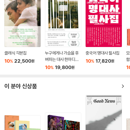
클래식 각본집
누구에게나 가슴을 후
중국어 명대사 필사집
모
벼파는 대사 한마디가
함
10
22,500
10
17,820
%
%
원
원
있다
집
10
19,800
1
%
원
이 분야 신상품