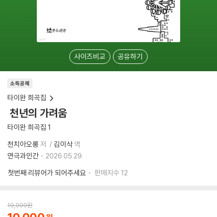
사이즈비교
공유하기
소득공제
타이완 희곡집
천년의 가려움
타이완 희곡집 1
천치아오롱
저
김이삭
역
연극과인간
2026.05.29.
첫번째 리뷰어가 되어주세요
판매지수
12
10,000
원