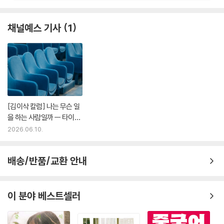
채널예스 기사
1
[김이삭 칼럼] 나는 무슨 일
을 하는 사람일까 ㅡ 타이완
국제 낭독극 페스티벌을 앞
2026.06.10.
두고 | 예스24
배송/반품/교환 안내
이 분야 베스트셀러