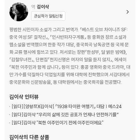
본어, 프랑스어, 영어, 말레이어, 베트남어, 러시
역
김이삭
관심작가 알림신청
평범한 시민이자 소설가 그리고 번역가. 『베스트 오브 차이니즈 SF:
중국 여성 SF 걸작선』, 『인사반파자구계통』 등 중화권 장르 소설과
웹소설을 번역했으며 한중 작가 대담, 중국희곡 낭독공연 등 국제 문
화 교류 행사에 힘쓰고 있다. 저서로는 장편『한성부, 달 밝은 밤에》,
『감찰무녀전』, 단편집『천지신명은 여자의 말을 듣지 않지』, 에세이
『북한 이주민과 함께 삽니다』 등이 있다. 홍콩 영화와 중국 드라마, 대
만 가수를 덕질하다 덕업일치를 위해 대학에 진학했으며 서강대에서
중국문화와 신문방송을, 동 대학원에서는 중국희곡을 전공했다.
김이삭
인터뷰
[읽다]
[양솽쯔X김이삭] 『1938 타이완 여행기』 대담 | 예스24
[읽다]
김이삭 “우리의 삶에 깃든 공포가 언제나 안전하기를”
[읽다]
김이삭 "북한 이주민이기 전에 이주민이에요"
김이삭
의 다른 상품