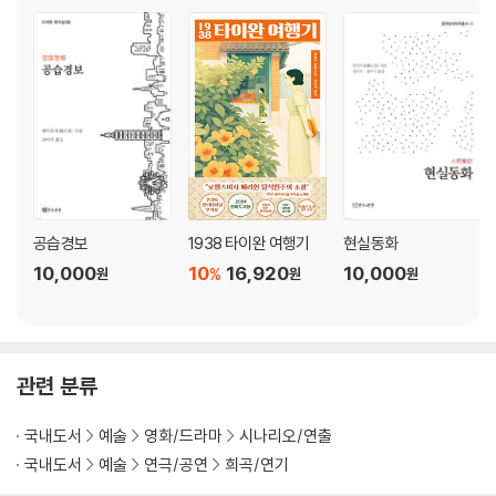
공습경보
1938 타이완 여행기
현실동화
10,000
10
16,920
10,000
%
원
원
원
관련 분류
국내도서
예술
영화/드라마
시나리오/연출
국내도서
예술
연극/공연
희곡/연기