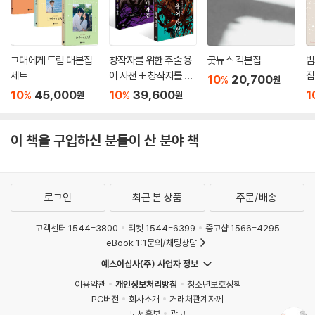
그대에게 드림 대본집
창작자를 위한 주술 용
굿뉴스 각본집
범
세트
어 사전 + 창작자를 위
집
10
20,700
%
원
한 판타지 용어 사전 세
10
45,000
10
39,600
1
%
%
원
원
트
이 책을 구입하신 분들이 산 분야 책
로그인
최근 본 상품
주문/배송
고객센터 1544-3800
티켓 1544-6399
중고샵 1566-4295
eBook 1:1문의/채팅상담
예스이십사(주) 사업자 정보
이용약관
개인정보처리방침
청소년보호정책
PC버전
회사소개
거래처관계자께
도서홍보
광고