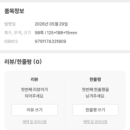
품목정보
발행일
2026년 05월 29일
쪽수, 무게, 크기
98쪽 | 125*188*15mm
ISBN13
9791174331809
리뷰/한줄평
0
리뷰
한줄평
첫번째 리뷰어가
첫번째 한줄평을
되어주세요.
남겨주세요.
리뷰 쓰기
한줄평 쓰기
혜택 및 유의사항
혜택 및 유의사항