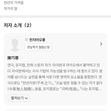
천년의 가려움
작가의 말
저자 소개
2
저
천치아오롱
관심작가 알림신청
陳巧蓉
연극, 뮤지컬, 만화 스토리 작가. 타이완과 마카오에서 활약하고 있
다. 타이완에서는 서사 기법의 가능성을 탐구하는 데 힘쓰고 있다. 분
야를 넘나드는 실천을 통해 서로 다른 영역의 요소들을 융합한다. 연
극으로는 『천년지양(千年之?)』, 『오늘 밤은 잠들 수 있는 이가 없다
(今夜無人能睡)』 등을, 뮤지컬로는 『괴짜(怪胎』, 『나는 뮤지컬이
싫어(我恨音樂劇)』 등을 썼다. 『천년지양』으로 2025년 타이완 문
펼쳐보기
학상 희곡 부문 대상을 수상했고, 만화 『고양이와 바다의 피안(?與
海的彼端)』은 제16회 일본국제만화대상에서 은상을 수상했다. 일