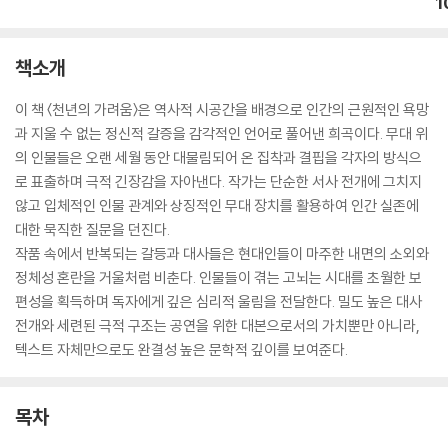
1
책소개
이 책 〈천년의 가려움〉은 역사적 시공간을 배경으로 인간의 근원적인 욕망
과 지울 수 없는 정신적 갈증을 감각적인 언어로 풀어낸 희곡이다. 무대 위
의 인물들은 오랜 세월 동안 대물림되어 온 집착과 결핍을 각자의 방식으
로 표출하며 극적 긴장감을 자아낸다. 작가는 단순한 서사 전개에 그치지
않고 입체적인 인물 관계와 상징적인 무대 장치를 활용하여 인간 실존에
대한 묵직한 질문을 던진다.
작품 속에서 반복되는 갈등과 대사들은 현대인들이 마주한 내면의 소외와
정체성 혼란을 거울처럼 비춘다. 인물들이 겪는 고뇌는 시대를 초월한 보
편성을 획득하며 독자에게 깊은 심리적 울림을 전달한다. 밀도 높은 대사
전개와 세련된 극적 구조는 공연을 위한 대본으로서의 가치뿐만 아니라,
텍스트 자체만으로도 완결성 높은 문학적 깊이를 보여준다.
목차