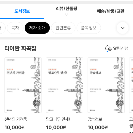
리뷰/한줄평
도서정보
배송/반품/교환
0
개
목차
저자 소개
관련분류
품목정보
타이완 희곡집
알림신청
천년의 가려움
망고나무 만세!
공습경보
고
생
10,000
10,000
10,000
원
원
원