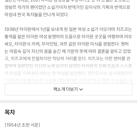
양솽쯔 작가의 팬이었던 소설가이자 번역가인 김이삭의 기획과 번역으로
마침내 한국 독자들을 만나게 되었다.
1938년 타이완에서 1년을 보내게 된 일본 여성 소설가 아오야마 치즈코는
통역을 맡은 타이완 여성 왕첸허의 도움으로 타이완 곳곳을 여행하며 러우
싸오, 타이완식 카레, 무아인텅, 과쯔 같은 타이완 미식을 경험한다. 첸허
는 마음속 깊이 자신의 꿈을 숨긴 채 가문의 뜻에 따라 결혼을 앞두고 있었
고, 치즈코에게 친절하지만 적당히 거리를 둔다. 치즈코는 이런 첸허를 관
찰하며 일본인인 자신의 눈에 보이지 않았던 타이완의 진짜 모습과 스스로
의 존엄을 지켜내려 애쓰는 한 여성을 발견한다. 전미도서상 심사위원단이
“식민주의와 불가능한 우정에 대한 장대한 이야기”라고 평한 이 소설은 식
민자와 피식민자, 고용주와 고용인, 가문의 후계자와 서녀라는 차이를 넘
책소개 더보기
어 새로운 것을 탐구하는 모험심으로 가득한 두 여성의 이야기이기도 하
다.
목차
식민주의, 젠더, 정체성, 언어와 문학적 경계를 유연하게 넘나드는 이 소설
은 타이완 문학을 세계 문학의 흐름 위에 올려놓은 중요한 작품이다. “과거
[1954년 초판 서문]
를 이야기하는 이유는 미래로 나아가기 위해서”라는 양솽쯔 작가의 전미