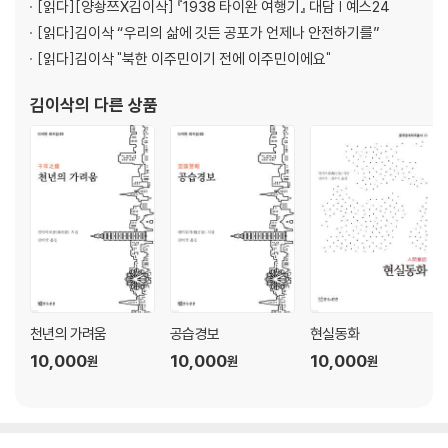
[읽다]
[양솽쯔X김이삭] 『1938 타이완 여행기』 대담 | 예스24
[읽다]
김이삭 “우리의 삶에 깃든 공포가 언제나 안전하기를”
[읽다]
김이삭 "북한 이주민이기 전에 이주민이에요"
김이삭
의 다른 상품
천년의 가려움
공습경보
현실동화
10,000
10,000
10,000
원
원
원