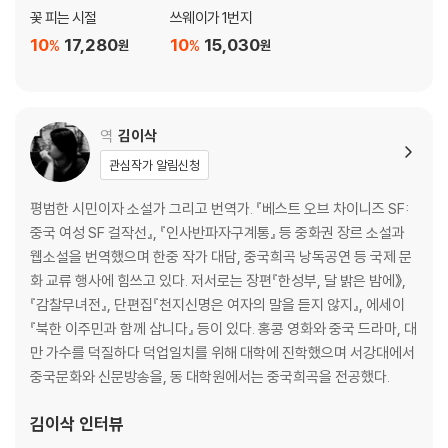
꽃 피는 시절
쓰웨이가 1번지
10
17,280
10
15,030
%
%
원
원
역
김이삭
관심작가 알림신청
평범한 시민이자 소설가 그리고 번역가. 『베스트 오브 차이니즈 SF:
중국 여성 SF 걸작선』, 『인사반파자구계통』 등 중화권 장르 소설과
웹소설을 번역했으며 한중 작가 대담, 중국희곡 낭독공연 등 국제 문
화 교류 행사에 힘쓰고 있다. 저서로는 장편『한성부, 달 밝은 밤에》,
『감찰무녀전』, 단편집『천지신명은 여자의 말을 듣지 않지』, 에세이
『북한 이주민과 함께 삽니다』 등이 있다. 홍콩 영화와 중국 드라마, 대
만 가수를 덕질하다 덕업일치를 위해 대학에 진학했으며 서강대에서
중국문화와 신문방송을, 동 대학원에서는 중국희곡을 전공했다.
김이삭
인터뷰