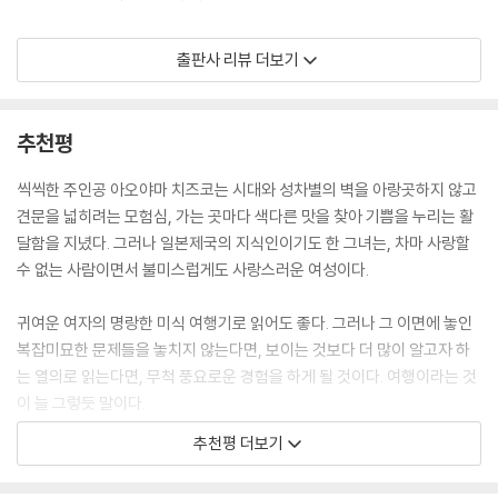
는 벽으로 존재한다는 것을 깨닫게 되며, 이들의 관계는 예측할 수 없는 방
수 있을지.
향으로 흘러간다.
1938년은 중일전쟁이 한창이던 해로, 한국은 일제의 수탈이 갈수록 심해
“샤오첸! 이건 운명적 만남이에요!”
출판사 리뷰 더보기
지던 때였지만, 남진 정책의 교두보였던 타이완은 아직 전쟁의 여파가 크
나는 벌떡 일어나 큰 소리로 거침없이 내뱉었다.
게 미치지 않던 때였다. 남국의 섬 타이완에서 1년을 보내게 된 일본 여성
“우리 함께 타이완을 구석구석 돌면서 미식을 즐겨요!”
소설가 치즈코는 통역을 맡은 타이완 여성 왕첸허의 도움으로 타이완 곳곳
샤오첸은 좀 놀란 듯했지만, 곧 웃으면서 고개를 끄덕였다.
추천평
을 여행하며 갖가지 미식을 즐긴다. 첸허는 여러 언어에 능통한 재원이지
햇빛이 작은 가옥을 가득 채웠다.
만 가문의 뜻에 따라 결혼을 해야 하는 상황이다. 치즈코는 그런 그녀에게
아, 남국이여, 섬이여, 타이완이여!
씩씩한 주인공 아오야마 치즈코는 시대와 성차별의 벽을 아랑곳하지 않고
호감과 연민을 느끼지만, 첸허는 쉽게 마음을 열지 않는다. 알 수 없는 첸허
--- pp.117-118 「황마의 어린잎으로 끓인 탕, 무아인텅」 중에서
견문을 넓히려는 모험심, 가는 곳마다 색다른 맛을 찾아 기쁨을 누리는 활
의 속마음을 관찰하고 탐구하면서 치즈코는 일본인인 자신의 눈에 보이지
달함을 지녔다. 그러나 일본제국의 지식인이기도 한 그녀는, 차마 사랑할
않았던 타이완의 진짜 모습과 스스로의 존엄을 지켜내려 애쓰는 한 여성을
타이완섬은 제국의 남쪽 식민지이자 제국의 첫 번째 식민지였다. 이곳에서
수 없는 사람이면서 불미스럽게도 사랑스러운 여성이다.
발견하게 된다.
생활하는 동안 나는 두 문화가 서로 교차하며 영향을 미치는 모습을 관찰
하는 데에 큰 흥미를 느꼈다. 내지에만 머물렀던 내지인과 본섬으로 이주
귀여운 여자의 명랑한 미식 여행기로 읽어도 좋다. 그러나 그 이면에 놓인
한국과 타이완은 일제강점기를 공통적으로 경험했고, 그 시대 여성들이 마
한 내지인, 본섬에서 태어난 내지인, 본섬에서 태어나 제국 현대문명을 받
복잡미묘한 문제들을 놓치지 않는다면, 보이는 것보다 더 많이 알고자 하
주했던 억압과 자유에 대한 갈망은 100년이 지난 지금도 한국 여성 독자들
아들이면서 자란 혼토진, 유학 혹은 취업으로 내지로 간 혼토진. 이들은 세
는 열의로 읽는다면, 무척 풍요로운 경험을 하게 될 것이다. 여행이라는 것
에게 낯설지 않다. 시대와 공간은 달라도 여성으로 살아간다는 것은 과거
세한 부분에서 각자의 교양과 기질의 차이를 드러냈는데 몇 마디 말로 설
이 늘 그렇듯 말이다.
에도 지금도 크게 다르지 않기 때문이다. 소설가로서만 살고 싶은 치즈코,
명할 수 있는 일이 아니라서 이제껏 글로 쓰지는 않았다.
추천평 더보기
가문의 서녀로서 꿈을 숨긴 채 정략 결혼을 해야만 하는 첸허는 함께한 여
나는 그저 혼토진들을 구경하는 데에 매료되었을 뿐이었다. 나는 일개 청
다만 공복 상태에서 읽는 것만큼은 추천하지 않는다. 타이완에서는 연회에
행에서만큼은 자유롭게 먹고 즐길 수 있었다.
년에 불과했고 소설가였기에 정치인이나 학자의 재능은 갖추지 못했다. 주
열두 요리를 내놓는다지? 이 이야기야말로 연회다. 열두 장에 걸친 요리와