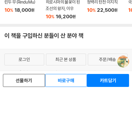
린두 무(Rindu Mu)
히로시마의 불꽃이 된
청백리 탄천 이지직
국
조선의 왕자, 이우
10
18,000
10
22,500
1
%
%
원
원
10
16,200
%
원
이 책을 구입하신 분들이 산 분야 책
로그인
최근 본 상품
주문/배송
고객센터 1544-3800
티켓 1544-6399
중고샵 1566-4295
선물하기
바로구매
카트담기
eBook 1:1문의/채팅상담
예스이십사(주) 사업자 정보
이용약관
개인정보처리방침
청소년보호정책
PC버전
회사소개
거래처관계자께
도서홍보
광고
Copyright © YES24 Corp. All Rights Reserved.
MATOM15