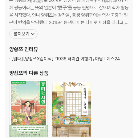
은 양뤄츠(楊若慈)로 2014년 쌍둥이 동생 양뤄후이(楊若暉)와 함
[1938 타이완 종관철도]
께 쌍둥이라는 뜻의 일본어 ‘雙子’를 공동 필명으로 삼으며 작가 활동
을 시작했다. 언니 양뤄츠는 창작을, 동생 양뤄후이는 역사 고증과 일
본어 번역을 담당했다. 2015년 동생이 이른 나이로 세상을 떠나고,
홀로 ‘양솽쯔’라는 필명으로 작품 활동을 계속하고 있다. 2020년 일
펼쳐보기
제강점기를 배경으로 일본인과 타이완인 두 여성의 복잡미묘한 우정
과 사랑을 그린 역사소설 《1938 타이완 여행기》를 발표하며 큰 주목
양솽쯔
인터뷰
을 받았다. 이 소설은 2021년 타이완
[읽다]
[양솽쯔X김이삭] 『1938 타이완 여행기』 대담 | 예스24
양솽쯔
의 다른 상품