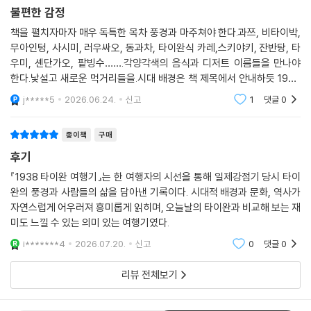
종이책
구매
불편한 감정
책을 펼치자마자 매우 독특한 목차 풍경과 마주쳐야 한다.과쯔, 비타이박,
무아인텅, 사시미, 러우싸오, 동과차, 타이완식 카레,스키야키, 잔반탕, 타
우미, 셴단가오, 팥빙수…….각양각색의 음식과 디저트 이름들을 만나야
한다.낯설고 새로운 먹거리들을.시대 배경은 책 제목에서 안내하듯 1938
년이다. 그해는 중일전쟁이 한창이던해로, 한국은 일제의 수탈이 갈수록
j*****5
2026.06.24.
신고
1
댓글
0
심해지던 때다.당
종이책
구매
후기
『1938 타이완 여행기』는 한 여행자의 시선을 통해 일제강점기 당시 타이
완의 풍경과 사람들의 삶을 담아낸 기록이다. 시대적 배경과 문화, 역사가
자연스럽게 어우러져 흥미롭게 읽히며, 오늘날의 타이완과 비교해 보는 재
미도 느낄 수 있는 의미 있는 여행기였다.
i*******4
2026.07.20.
신고
0
댓글
0
리뷰 전체보기