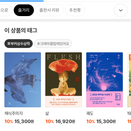
속으로
줄거리
출판사 리뷰
추천평
이 상품의 태그
#부커상수상작
#크레마클럽에있어요
채식주의자
살
궤도
1
10
15,300
10
16,920
10
15,300
1
%
%
%
원
원
원