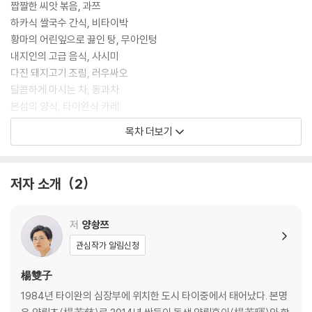
도서상 수상 소감처럼 이 소설은 과거의 이야기가 아닌 현재에 필요한 이
짭짤한 씨앗 볶음, 과쯔
야기이며, 역사소설이자 여행소설, 동시에 여성소설로서 한국 독자들에게
하카식 쌀국수 간식, 비타이박
도 역사를 바라보는 새로운 시각과 깊은 성찰을 선사할 것이다.
황마의 어린잎으로 끓인 탕, 무아인텅
내지인의 고급 음식, 사시미
다진 돼지고기 조림, 러우싸오
달콤하게 마시는 차, 동과차
본섬의 양식, 타이완식 카레
마음을 나누는 음식, 스키야키
목차 더보기
연회 후에 먹는 탕, 잔반탕
새해 음식, 타우미
짭조름한 케이크, 셴단가오
저자 소개
2
뤼찬의 노점에서 먹는 간식, 팥빙수
[1970년 재출간판 후기] 어머니의 기억, 아오야마 요코
저
양솽쯔
[1990년 타이완판 역자 후기] 버드나무 작은 집에서 만든 국수, 왕첸허
관심작가 알림신청
[1990년 타이완판 편집자 후기] 고인과의 약속, 우정메이
[2020년 신역판 역자 후기] 우리 둘의 고하쿠, 양솽쯔
楊雙子
1984년 타이완의 심장부에 위치한 도시 타이중에서 태어났다. 본명
[한국어판 역자 후기] 번역과 중역 사이에서 드러나는 것, 김이삭