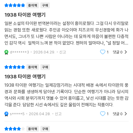
お茶)⑦ 本섬의 洋食, 臺灣式 카레(咖哩) (カレ
선 땅이 식민지이고 현지인들은 점령한 나라의 문화를 강요 받고 있다면
지룽 여행이 끝난 뒤에도 나는 여전히 샤오첸의 달라진 모습을 잊지 못했
이는 권력관계의 문제가 된다. ‘제국이 강제로 옮겨 심은 벚나무는 불쾌하
종이책
구매
다.
지만, 아름다운 벚꽃에는 죄가 없다’, ‘제국의 강경한 정책에는 반대하지만
1938 타이완 여행기
말이 나와서 말인데, 우산을 함께 쓴 게, 정확히는 내가 우산을 들어준 게
삶을 윤택하게 하는 철도 등의 건설 사업은 칭찬할 수밖에 없다’는 치즈코
샤오첸을 불쾌하게 만든 진짜 이유는 아닐 것이다.
일본 소설의 타이완 번역본이라는 설정이 흥미로웠다. 그걸 다시 우리말로
의 악의 없는 말은 첸허에게, 어쩌면 우리에게도 낯익은 불편한 감정을 불
그렇긴 하지만 여관으로 오기 전에 있었던 일들을 세세하게 하나씩 돌이켜
읽는 경험 또한 새로웠다. 주인공 아오야마 치즈코의 무신경함에 화가 나
러일으킨다.
보아도 샤오첸이 불쾌해하는 이유를 알 수 없었다. 이게 다 내 ‘맹점’ 때문
면서도, 그녀가 또 나쁜 사람은 아니라는 데 묘하게 마음이 불편한 다층적
인 감각 역시 일찍이 느껴 본 적이 없었다. 첸허의 말마따나, "널 정말 어쩌
인 걸까? 전혀 모르겠다.
"과거를 이야기하는 이유는 미래로 나아가기 위해서"라는 양솽쯔 작가의
면 좋니!"였다. 당시 시대를 철저하게 고증한 작가 덕분에 현대의 타이완도
하지만 이유를 제대로 파악할 시간도 없었다. 타이중으로 돌아온 지 얼마
d*******3
2026.04.29.
신고
1
댓글
0
전미도서상 수상 소감처럼 이 소설은 과거의 이야기가 아닌 현재에 필요한
궁금해졌다
되지 않아 더 골치 아픈 일이 생겼기 때문이었다. 정말이었다. 가능성이 있
이야기다. 식민주의, 젠더, 정체성, 언어와 문학적 경계를 유연하게 넘나드
는 단서를 다 찾아내기 위해 머리카락을 쥐어뜯으면서 애썼지만……. 절대
종이책
구매
는 이 작품은 타이완 문학을 세계 문학의 반열에 올린 중요한 성과이며, 역
로 알아낼 수 없었다.
1938 타이완 여행기
사소설이자 여행소설, 동시에 여성소설로서 한국 독자들에게 역사를 바라
유리창을 뚫고 들어온 햇빛이 실내를 가득 채우고, 샤오첸이 진지한 얼굴
보는 새로운 시각과 깊은 성찰을 선사할 것이다.
1938 타이완 여행기는 일제강점기라는 시대적 배경 속에서 타이완의 풍
로 날 보고 있었다.
경과 문화를 생생하게 담아낸 기록이다. 단순한 여행기가 아니라 당시의
“도저히 태도를 바꾸지 못하시겠다면, 그러면 저도 이 일을 그만둬야 합니
역사와 사회 분위기까지 엿볼 수 있어 흥미롭고, 낯선 시대를 걷는 듯한 감
다.
각을 준다. 담담한 시선 속에서도 깊은 울림이 전해지는 작품이다.
--- pp.312-313 「연회 후에 먹는 탕, 잔반탕」 중에서
s*****5
2026.04.28.
신고
1
댓글
0