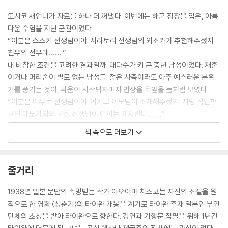
도시코 새언니가 자료를 하나 더 꺼냈다. 이번에는 해군 정장을 입은, 아름
다운 수염을 지닌 군관이었다.
“이분은 스즈키 선생님이야. 시라토리 선생님의 외조카가 추천해주셨지.
친우의 전우래…….”
내 비참한 조건을 고려한 결과일까. 대다수가 키 큰 중년 남성이었다. 재혼
이거나 머리숱이 별로 없는 남성들. 젊은 사족이라도 아주 예스러운 분위
기를 풍기는 것이, 싸움이 시작되자마자 밥상을 뒤엎을 놈처럼 보였다.
“이분은 아무로 선생님이야. 아키코 이모님이 소개해주셨지. 지방 직업학
교인 에도가와의 교장 선생님이 아끼는 제자란다…….”
나는 네 번째 보타모치를 먹었고, 차도 남김없이 마셨다.
책 속으로 더보기
배가 불렀다. 역시 한 번에 네 개나 먹는 건 무리였어.
몸을 뻗어 장지문을 열고는 하루노를 불렀다. 영국 홍차와 같이 먹을 만한
비스킷을 가져다 달라고 했다.
줄거리
그러자 미쓰코 언니가 버럭 화를 냈다.
“치즈코! 조금 전에 지라시즈시 2인분을 혼자서 먹지 않았어? 이렇게 많
1938년 일본 문단의 촉망받는 작가 아오야마 치즈코는 자신의 소설을 원
이 먹다니, 완전 요괴잖아. 너는 이 후보들을 탓하지 말아야 해. 나이 들어
작으로 한 영화 〈청춘기〉의 타이완 개봉을 계기로 타이완 주재 일본인 부인
마음이 넓은 남자가 아니라면, 요괴에게 사랑을 느끼지 못할 거야!”
단체의 초청을 받아 타이완으로 향한다. 강연과 기행문 집필을 위해 1년간
“미쓰코 언니, 어떻게 그런 말을 할 수 있어요? 흠, 별다른 일 없으면 저는