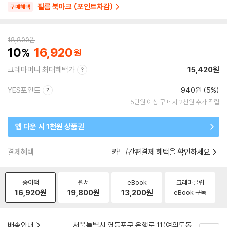
필름 북마크 (포인트차감)
구매혜택
18,800
원
10
16,920
크레마머니 최대혜택가
15,420원
YES포인트
940원 (5%)
5만원 이상 구매 시 2천원 추가 적립
앱 다운 시 1천원 상품권
결제혜택
카드/간편결제 혜택을 확인하세요
종이책
원서
eBook
크레마클럽
16,920
원
19,800
원
13,200
원
eBook 구독
배송안내
서울특별시 영등포구 은행로 11(여의도동,