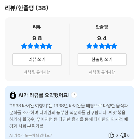
제넘을 정도로 위대한 야심 같은 것도 없었다. 내가 할 수 있는 유일한 일은
함께 옛 타이완의 문화와 풍속뿐 아니라 달콤쌉싸래한 두 여자의 마음까지
리뷰/한줄평
38
타이완의 정체성을 보여주는 다채로운 요리들
보고 들은 걸 기록하는 것뿐이었다. 아니면 순간의 진실한 감정을 기록하
맛보는, 장장 1년에 걸친 대연회. 이야기가 끝날 즈음 가슴은 꽉 차서 미어
거나.
지는데 배는 쫄쫄 붙어버려 곤란할지도 모른다.
"이 이야기야 말로 연회다. 열두 장에 걸친 요리와 함께 옛 타이완의 문화와
그런데 진실한 감정이라는 건 대체 뭘까?
리뷰
한줄평
- 박서련 (소설가)
풍속뿐 아니라 달콤쌉싸래한 두 여자의 마음까지 맛보는, 장장 1년에 걸친
제국의 ‘남진’, 제국의 ‘국민정신 총동원 운동’ 은 식민지에서 천황국의 동
9.8
9.4
대연회."
화 운동이 되었다. 이건 사람들이 저마다 지닌 서로 다른 문화와 교양을, 그
"번역은 일제의 문화적 지배에 대한 굴복이자 동시에 저항 행위가 될 수 있
—박서련(소설가)
흔적을 지워버리는 폭력적인 행위다. 그렇지 않나? 이 일을 진지하게 생각
다. (…) 허구의 번역가와 실제 번역가의 여러 후기와 많은 각주가 있고, 이
할 때마다 나도 모르게 저항과 혐오의 감정이 불쑥 고개를 내밀었다. 바로
모든 것이 문학적 다성음악을 완벽하게 연주해낸다."
리뷰 쓰기
한줄평 쓰기
이 소설에서 음식은 단순한 소재가 아니라 두 여성과 두 문화를 이해하는
지금처럼.
핵심 코드다. 타이완에 온 일본인은 대개 고급 사시미 같은 일본 음식만 찾
- [뉴욕 타임스]
--- pp.160-161 「다진 돼지고기 조림, 러우싸오」 중에서
혜택 및 유의사항
혜택 및 유의사항
지만, 치즈코는 타이완의 서민 음식인 러우싸오를 먹고 조개를 절여 만든
키암라아를 맛본다. 식민지 타이완에 대해 연민을 가지고 있고 모국의 제
"리야!"
"양솽쯔 작가가 식민주의와 번역에 대한 풍부한 성찰을 제공하며 이와 함
국주의 전쟁에 찬성하지 않는 지식인이지만, 사실 타이완에 대해 아는 바
카운터에서 낮게 호통치는 소리가 났다.
께 타이완 진미들을 맛깔스럽게 묘사한다."
AI가 리뷰를 요약했어요!
없고 이국적인 취향을 만족시키려는 의도가 다분하다. 그러나 첸허와 함께
나는 즉시 고개를 돌렸다. 샤오첸은 카운터에서 멀지 않은 곳에 서 있었는
- [퍼블리셔스 위클리]
타이완의 다채로운 미식을 경험하면서 그 안에 담긴 역사와 문화를 점점
"1938 타이완 여행기"는 1938년 타이완을 배경으로 다양한 음식과
데 빛을 등진 옆얼굴이 그림자에 잠겨 있었다. 그녀는 어둠 속에서 허리를
이해하게 된다.
문화를 소개하며 타이완의 풍부한 식문화를 탐구합니다. 씨앗 볶음,
꼿꼿하게 펴고 있었다. 어깨가 호흡과 함께 움직이더니 딱 한 번 오르내렸
“양솽쯔 작가의 예리한 관찰과 때로는 전복적인 정치적 성찰이 어우러져
하카식 쌀국수, 무아인텅 등 다양한 음식을 통해 타이완의 역사적 배
치즈코가 집착적으로 찾는 현지인의 음식에는 지금은 사라져가는 타이완
다.
제2차 세계대전 이전 타이완의 다채로운 초상을 그려낸다.”
경과 사회 분위기를 생생하게 엿볼 수 있습니다. 일본 소설을 타이완
의 옛 음식뿐만 아니라, 타이완을 구성하는 여러 민족의 독특한 음식도 포
그런 뒤 샤오첸은 프론트를 향해 걸어갔다. 나는 몇 걸음 뒤따르다가 프론
번역본으로 읽는 경험은
함되어 있다. 양솽쯔 작가는 지난 2025년 서울 국제도서전의 특별강연에
- [커커스 리뷰]
트 직원의 불쾌함이 가득한 표정을 목격했다.