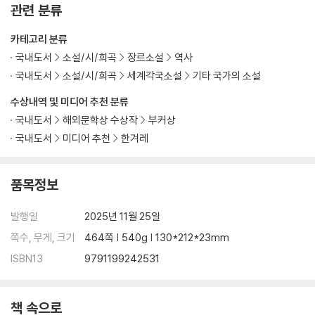
관련 분류
카테고리 분류
국내도서
소설/시/희곡
장르소설
역사
국내도서
소설/시/희곡
세계각국소설
기타 국가의 소설
수상내역 및 미디어 추천 분류
국내도서
해외문학상 수상작
부커상
국내도서
미디어 추천
한겨레
품목정보
발행일
2025년 11월 25일
쪽수, 무게, 크기
464쪽 | 540g | 130*212*23mm
ISBN13
9791199242531
책 속으로