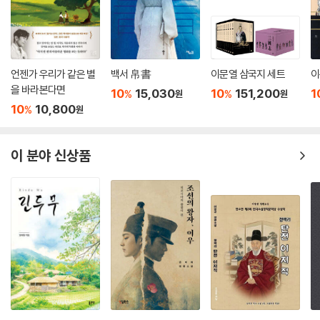
언젠가 우리가 같은 별
백서 帛書
이문열 삼국지 세트
이
을 바라본다면
10
15,030
10
151,200
1
%
%
원
원
10
10,800
%
원
이 분야 신상품