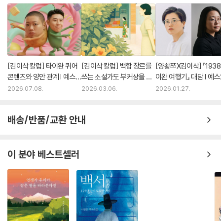
[김이삭 칼럼] 타이완 퀴어
[김이삭 칼럼] 백합 장르를
[양솽쯔X김이삭] 『1938
콘텐츠와 양안 관계 | 예스2
쓰는 소설가도 부커상을 탈
이완 여행기』 대담 | 예스
4
수 있을까? | 예스24
2026.07.08.
2026.03.06.
2026.01.27.
배송/반품/교환 안내
이 분야 베스트셀러