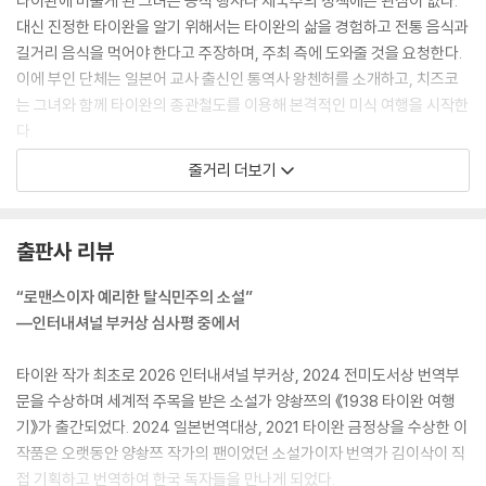
타이완에 머물게 된 그녀는 공식 행사나 제국주의 정책에는 관심이 없다.
이만 소설을 쓰러 갈게요.”
대신 진정한 타이완을 알기 위해서는 타이완의 삶을 경험하고 전통 음식과
“거기 서. 여자의 결혼은 자고로 가장이 정하는 거야. 치즈코, 네가 이렇게
길거리 음식을 먹어야 한다고 주장하며, 주최 측에 도와줄 것을 요청한다.
자꾸 피한다면 우리도 어쩔 수 없이 아버님께 결정해달라고 할 거야.”
이에 부인 단체는 일본어 교사 출신인 통역사 왕첸허를 소개하고, 치즈코
“어, 미쓰코 언니.”
는 그녀와 함께 타이완의 종관철도를 이용해 본격적인 미식 여행을 시작한
“실례하겠습니다.” 반쯤 열린 장지문 너머에서 하루노의 목소리가 전해졌
다.
다.
줄거리 더보기
무릎을 꿇고 기어 온 하루노가 전해준 건 홍차도, 비스킷도 아닌, 아주 정교
일본어뿐만 아니라 여러 언어에 능통한 첸허는 치즈코와 같은 한자 이름을
하게 장식된 편지봉투였다.
쓰며, 비슷한 또래의 미혼 여성으로 공통점이 많아 치즈코는 금세 마음을
--- pp.27-28 「짭짤한 씨앗 볶음, 과쯔」 중에서
연다. 더구나 영민하고 온화한 성격의 첸허가 결혼을 앞두고 교사직을 그
출판사 리뷰
만둔 상황이라는 사실을 알고 안타까움을 느낀다. 두 사람은 함께 여행하
샤오첸의 젓가락이 큰 접시로 향했다. 첫 번째 완자부터 시작해 투명한 완
며 식도락을 즐기지만, 첸허는 항상 일정한 거리를 유지한다. 치즈코가 첸
“로맨스이자 예리한 탈식민주의 소설”
자, 고기 피 완자, 양념에 재운 완자, 아삭한 완자, 토란 완자 순서로 먹었
허에게 함께 일본으로 가자고 제안해도, 값비싼 기모노를 선물해도 그녀의
—인터내셔널 부커상 심사평 중에서
다. 그런 뒤에는 같은 순서로 한 번 더 먹었다. 다시 같은 순서로 세 번째로
태도는 변하지 않는다. 치즈코는 첸허의 진심을 알고 싶어 하지만, 그녀가
먹고는, 탕을 마시고 무절임을 먹었다. 그런 뒤 같은 순서로 네 번째, 다섯
왜 마음을 열지 않는지 이해할 수 없다.
타이완 작가 최초로 2026 인터내셔널 부커상, 2024 전미도서상 번역부
번째, 여섯 번째…….
문을 수상하며 세계적 주목을 받은 소설가 양솽쯔의 《1938 타이완 여행
나는 눈을 휘둥그레 뜨며 입을 떡 벌렸다. 우아함과 속도를 겸비한 모습이
어느 날 한 여학교에서 일본인 학생과 타이완인 학생 사이의 사건을 조사
기》가 출간되었다. 2024 일본번역대상, 2021 타이완 금정상을 수상한 이
었다. 샤오첸은 커다란 접시 안에 담긴 완자를 남김없이 먹어 치웠다.
하던 중, 두 사람은 표면적 갈등 뒤에 숨겨진 진실한 우정을 발견한다. 하지
작품은 오랫동안 양솽쯔 작가의 팬이었던 소설가이자 번역가 김이삭이 직
이렇게 많이 먹다니. 완전 요괴잖아.
만 식민자와 피식민자라는 현실적 한계가 자신과 첸허 사이에도 보이지 않
접 기획하고 번역하여 한국 독자들을 만나게 되었다.
솔직히 말하면 나조차도 의심스러웠다. 나의 또 다른 요괴 짝을 과연 찾을