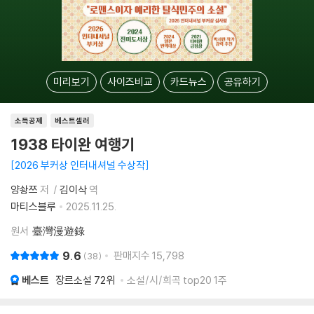
미리보기
사이즈비교
카드뉴스
공유하기
소득공제
베스트셀러
1938 타이완 여행기
2026 부커상 인터내셔널 수상작
양솽쯔
저
김이삭
역
마티스블루
2025.11.25.
원서
臺灣漫遊錄
9.6
판매지수
15,798
38
베스트
장르소설
72위
소설/시/희곡 top20 1주