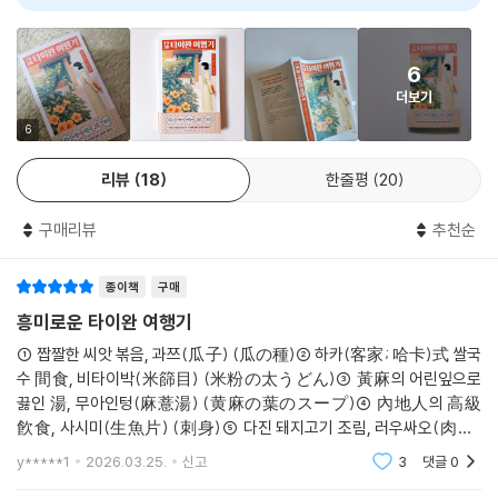
서 “이러한 타이완의 다양한 전통 음식을 묘사함으로써 기록되지 않은 타
AI 리뷰가 도움이 되었나요?
0
0
“오늘은 만실이니까 어서 나가.”
이완의 역사와 문화를 보여주고 싶었다”라고 말하기도 했다. 특히 첸허가
"여러 겹의 주석 때문에 감정적 핵심에 접근하기를 더욱 어렵지만, 그렇기
프론트 직원이 아주 난폭한 언어를 내뱉었다. 고급 호텔에서 제공하는 접
치즈코를 위해 만들어준 타이완식 카레는 일본 카레도 인도 카레도 아닌,
에 마침내 그것을 읽어냈을 때 만족감은 더욱 크다. (…) 복잡하게 얽힌 메
객 서비스라고는 믿기지 않을 정도였다.
타이완만의 방식으로 변형되고 수용된 음식으로 유연하면서도 훼손되지
6
타픽션적 미스터리의 층들에 둘러싸인 명료한 이야기."
그러나 샤오첸은 아주 담담했다.
않는 타이완의 문화적 정체성을 상징한다.
더보기
“객실 예약 상황을 다시 확인해 주시겠어요? 오늘 묵을 손님은 닛신카이
- [애틀랜틱]
의 아오야마 치즈코 선생님이십니다.”
6
일본인 화자의 눈으로 정교하게 그려낸 메타픽션
프론트 직원의 화난 눈초리를 마주하면서 샤오첸이 명함을 내밀었다.
“양솽쯔 작가는 일본 통치하 대만의 요리, 관습, 명소들을 통해 메타픽션
“저는 아오야마 선생님의 본섬 통역사입니다. 아오야마 선생님은 총독부
리뷰
18
한줄평
20
적 여행을 펼쳐낸다. 재발견된 텍스트의 번역으로 위장한 소설의 번역본인
양솽쯔 작가는 의도적으로 식민자 일본인의 눈으로 타이완을 묘사한다. 일
의 초청을 받아 특별히 내지에서 오신 문학가이십니다. 혹시 문제가 있다
이 작품은 식민주의와 불가능한 우정에 대한 장대한 이야기다.”
제 치하의 타이완을 알기 위해서는 일본어로 된 기록을 읽어야만 하는데,
구매리뷰
추천순
면, 타이중 시역소에 계신 미시마 아이조 선생님께 연락해주세요.”
- 전미도서상 번역부문 심사평
이는 왜곡되고 생략된 역사일 수밖에 없다. 번역된 행간에서 역사적 진실
그러나 나는 샤오첸 같은 인내심이 없었다.
을 발견해야 한다. 그래서 양솽쯔 작가는 스스로를 번역자로 설정해 아오
“됐어요. 이렇게 무례한 대우를 받을 필요는 없으니까요. 타이난 철도 호텔
종이책
구매
야마 치즈코가 일본어로 쓴 소설을 중국어로 번역하고 각주를 다는 방식을
도 별거 아니었네요!”
흥미로운 타이완 여행기
취한다. 《뉴욕 타임스》의 서평처럼 “러시아 마트료시카 인형 같은 번역의
내가 샤오첸을 끌고 그곳을 벗어나려고 할 때였다. 프론트 직원이 프론트
① 짭짤한 씨앗 볶음, 과쯔(瓜子) (瓜の種)② 하카(客家; 哈卡)式 쌀국
중층 구조는 결국 식민지 내 권력관계를 보여주는 중층 구조”이기도 한 것
안쪽에서 날 듯이 나오더니 우리 두 사람을 향해 허리를 굽히면서 말했다.
수 間食, 비타이박(米篩目) (米粉の太うどん)③ 黃麻의 어린잎으로
이다.
“대단히 죄송합니다. 제 불찰이에요. 시역소에서 미리 연락을 주었습니다.
끓인 湯, 무아인텅(麻薏湯) (黄麻の葉のスープ)④ 內地人의 高級
지금 바로 방으로 가시면 됩니다.
飮食, 사시미(生魚片) (刺身)⑤ 다진 돼지고기 조림, 러우싸오(肉臊)
낯선 땅을 여행하는 작가가 현지인처럼 살면서 이국적인 경험을 도와주는
--- pp.193-194 「달콤하게 마시는 차, 동과차」 중에서
(肉のうま煮)⑥ 달콤하게 마시는 茶, 동과차(冬瓜茶) (冬瓜の甘い
y*****1
2026.03.25.
신고
3
댓글
0
현지인과 친구가 되는 이야기는 일견 따뜻한 이야기처럼 보이지만, 그 낯