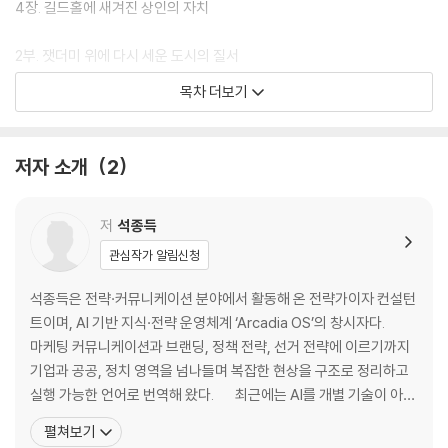
과 새로운 문화가 쌓이며 오늘의 런던을 만들어가는 공간이 되었다.
4장. 길드홀에 새겨진 상인의 자치
이 책은 런던의 역사를 다섯 개의 흐름으로 읽는다.
2부. 잿더미 위에 다시 세운 도시의 질서
강과 성벽 → 대화재와 재건 → 제국의 성장 → 철도와 대도시 → 세계도시
5장. 퓨딩 레인에서 접힌 새 도시의 설계
목차 더보기
의 탄생
6장. 화재 기념비가 세운 기억의 기둥
7장. 벽돌로 굳어진 런던의 표정
이 흐름을 따라가다 보면 하나의 질문에 도달하게 된다.
8장. 세인트 폴을 향해 열린 하늘
저자 소개
2
도시는 시간을 견디며 성장하는가, 아니면 위기와 변화 속에서 스스로를
다시 만드는가.
3부. 시티 너머에서 커진 제국의 심장
9장. 서더크가 품은 무대와 일탈의 힘
저
석종득
누가 읽어야 하는가
10장. 세인트 캐서린 도크에 쌓인 세계
관심작가 알림신청
런던의 역사를 깊이 이해하고 싶은 사람: 강과 성벽, 화재와 철도가 오늘의
11장. 로이즈가 바꾼 위험의 가격
런던을 만든 과정을 알 수 있다.
12장. 스레드니들에 쌓인 국가 신용
석종득은 전략·커뮤니케이션 분야에서 활동해 온 전략가이자 컨설턴
트이며, AI 기반 지식·전략 운영체계 ‘Arcadia OS’의 창시자다.
도시와 문명의 성장 과정에 관심 있는 사람: 권력, 상업, 금융, 교통이 도시
4부. 땅속과 철길이 넓힌 대도시
마케팅 커뮤니케이션과 브랜딩, 정책 전략, 선거 전략에 이르기까지
의 운명을 어떻게 바꾸는지 읽을 수 있다.
13장. 템스강 악취가 부른 지하의 생명선
기업과 공공, 정치 영역을 넘나들며 복잡한 현상을 구조로 정리하고
14장. 패딩턴 역에서 열린 교외의 하루
실행 가능한 언어로 번역해 왔다. 최근에는 AI를 개별 기술이 아니
여행지의 풍경보다 그 도시가 형성된 이유를 알고 싶은 사람: 런던이 왜 세
15장. 바운더리 에스테이트가 바꾼 빈곤
라 산업 구조와 경제 질서를 재편하는 동력으로 바라보며, AI가 어떻
펼쳐보기
계도시가 되었는지 역사적 흐름 속에서 이해하게 된다.
16장. 리전트 스트리트에 숨은 계층의 선
게 산업이 되고, 어떻게 돈이 되며, 그 변화가 노동과 소득, 자산의 질