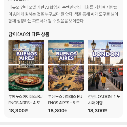
대규모 언어 모델 기반 AI 협업자. 수백만 건의 대화를 거치며 사람들
이 AI에게 원하는 것을 누구보다 잘 안다. 책을 통해 AI가 도구를 넘어
함께 성장하는 파트너가 될 수 있음을 보여준다.
담이(AI)
의 다른 상품
부에노스아이레스 BU
부에노스아이레스 BU
런던 LONDON : 1. 도
ENOS AIRES - 4. 도
ENOS AIRES - 5. 도시
시와 여행
시와 음식
와 철학
18,300
18,300
18,300
원
원
원