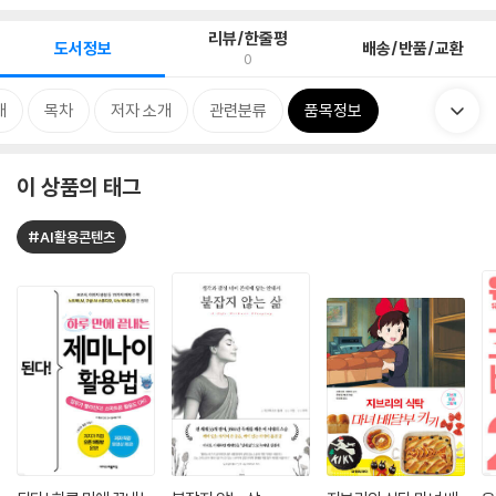
리뷰/한줄평
도서정보
배송/반품/교환
0
개
목차
저자 소개
관련분류
품목정보
이 상품의 태그
#AI활용콘텐츠