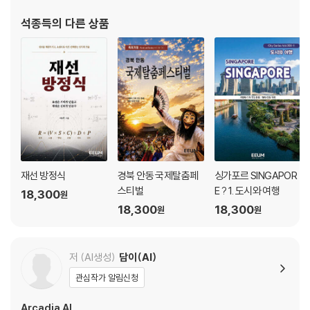
서를 어떻게 바꾸는지에 집중하고 있다. 현재 전략집단 이음의 대
석종득
의 다른 상품
5부. 폐허와 경계가 낳은 세계도시
표
17장. 세인트 판크라스가 살린 빅토리아
18장. 그린벨트가 만든 런던의 테두리
19장. 카나리 워프가 바꾼 폐항의 운명
20장. 브릭 레인에 겹친 이주와 자본
에필로그 : 런던의 경계에 남은 질문
재선 방정식
경북 안동 국제탈춤페
싱가포르 SINGAPOR
스티벌
E ? 1. 도시와 여행
18,300
원
18,300
18,300
원
원
저 (AI생성)
담이(AI)
관심작가 알림신청
Arcadia AI