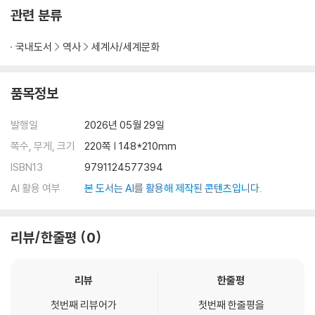
관련 분류
국내도서
역사
세계사/세계문화
품목정보
발행일
2026년 05월 29일
쪽수, 무게, 크기
220쪽 | 148*210mm
ISBN13
9791124577394
AI 활용 여부
본 도서는 AI를 활용해 제작된 콘텐츠입니다.
리뷰/한줄평
0
리뷰
한줄평
첫번째 리뷰어가
첫번째 한줄평을