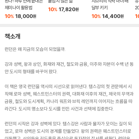
된다! 하루 만에 끝내는
붙잡지 않는 삶
지브리의 식탁 마녀 배
유
제미나이 활용법
달부 키키
2
10
17,820
%
원
10
18,000
10
14,400
1
%
%
원
원
책소개
런던은 왜 지금의 모습이 되었을까.
강과 성벽, 왕과 상인, 화재와 재건, 철도와 금융, 이주와 자본이 수백 년 동
안 도시의 형태를 바꾸어 왔다.
이 책은 영국 런던을 역사의 시선으로 읽어낸다. 템스강의 첫 관문에서 시
작해 로마 성벽, 웨스트민스터의 권력, 대화재 이후의 재건, 제국의 무역과
금융, 철도와 도시계획, 카나리 워프와 브릭 레인까지 이어지는 흐름을 따
라간다. 도시의 명소보다 도시를 만든 사건과 선택에 집중한다.
런던의 시작은 강과 성벽에 있다. 템스강은 사람과 물자가 모이는 길이 되
었고, 로마 성벽은 도시의 경계를 만들었다. 왕의 권력은 웨스트민스터로
이동했고, 상인들은 길드홀을 중심으로 독자적인 질서를 세웠다. 런던은