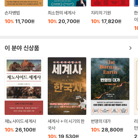
손자병법
최소한의 세계사
지리의 기원
한
이
10
11,700
10
20,700
10
17,820
%
%
%
원
원
원
1
이 분야 신상품
제노사이드 세계사
세계사 + 이 시기의 한
번영의 대가
리
국사
만
10
26,100
10
28,800
%
%
원
원
10
19,530
2
%
원