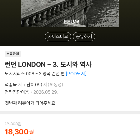
사이즈비교
공유하기
소득공제
런던 LONDON - 3. 도시와 역사
도시시리즈 008 - 3 영국 런던 편
POD도서
석종득
저
담이(AI)
저(AI생성)
전략집단이음
2026.05.29.
첫번째 리뷰어가 되어주세요
18,300
원
18,300