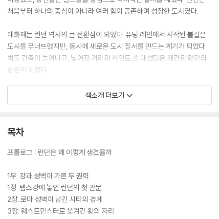
처음부터 하나의 중심이 아니라 여러 힘이 공존하며 성장한 도시였다.
대화재는 런던 역사의 큰 전환점이 되었다. 퓨딩 레인에서 시작된 불길은
도시를 무너뜨렸지만, 동시에 새로운 도시 질서를 만드는 계기가 되었다.
벽돌 건축이 늘어나고, 넓어진 거리와 세인트 폴 대성당은 재건된 런던의
상징이 되었다.
제국의 시대에 런던은 세계의 중심으로 성장했다. 서더크의 무대 문화, 세
책소개 더보기
인트 캐서린 도크의 무역, 로이즈의 보험, 영란은행의 신용 체계는 런던을
세계 경제의 중심으로 만들었다. 항구와 금융은 도시의 운명을 바꾸는 힘
이 되었다.
목차
근대 런던은 땅속과 철길 위에서 다시 확장되었다. 하수도와 지하철은 도
프롤로그 : 런던은 왜 이렇게 생겼을까
시의 생명을 지탱했고, 철도역은 새로운 생활권을 열었다. 빈곤 지역 재개
발과 대로 건설은 도시가 사회 문제를 해결하는 방식을 보여준다.
1부. 강과 성벽이 가른 두 권력
1장. 템스강에 놓인 런던의 첫 관문
현대 런던은 또 다른 전환을 맞이한다. 그린벨트는 도시의 경계를 정했고,
2장. 로마 성벽이 남긴 시티의 경계
카나리 워프는 폐항을 금융 중심지로 바꾸었다. 브릭 레인은 이주민의 삶
3장. 웨스트민스터로 옮겨간 왕의 자리