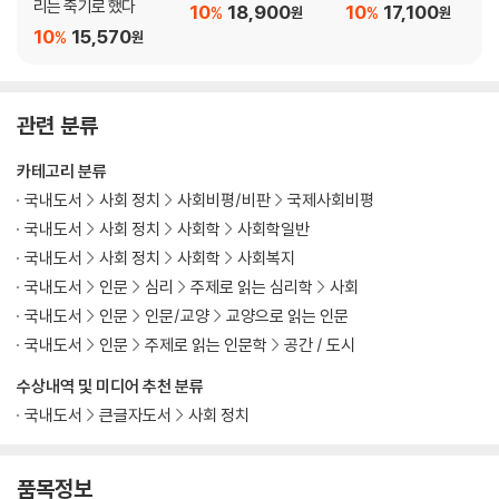
규율, 습관, 사상의 온상지인 가정이라는 공간
리는 죽기로 했다
10
18,900
10
17,100
%
%
원
원
신인류와 오타쿠, 전후 일본이 낳은 개인주의자들
10
15,570
%
원
콘텐츠를 통해서만 의사소통하는 시대
안전한 삶을 위해 우리가 포기한 것들
의사소통마저 자본이 될 때
관련 분류
우리는 과연 이 세계 바깥으로 나갈 수 있을까
플랫폼에 갇힌 인터넷의 정보 전달
카테고리 분류
철저한 공간 설계로 이루어진 오늘날의 중국
국내도서
사회 정치
사회비평/비판
국제사회비평
포스트모던은 이미 도착했다
국내도서
사회 정치
사회학
사회학일반
국내도서
사회 정치
사회학
사회복지
7장. 현대 사회의 작동을 떠받치는 3가지 논리
국내도서
인문
심리
주제로 읽는 심리학
사회
국내도서
인문
인문/교양
교양으로 읽는 인문
자유의 대가로서 우리가 짊어진 것
국내도서
인문
주제로 읽는 인문학
공간 / 도시
우리를 옭아매는 ‘남에게 폐를 끼치지 않는 행복 추구’
상승 지향 가치를 삶의 기준으로 삼다
수상내역 및 미디어 추천 분류
서구 방식으로는 해결할 수 없는 동아시아의 저출생 문제
국내도서
큰글자도서
사회 정치
브레이크 없이 신자유주의와 맞닥뜨린 우리들
그럼에도 현대 사회는 옳다고 여겨진다
품목정보
자본주의, 개인주의, 사회계약의 논리를 따르는 현대 사회