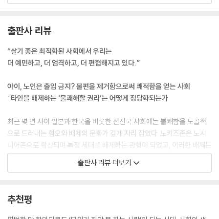
해 고통받는 이들의 목소리가 자주 들린다.
--- p.35
출판사 리뷰
인간관계가 자유로운 선택이자 시장의 논리를 띠게 되면서, 그 안에서 밀
“살기 좋은 최적화된 사회에서 우리는
려나고 소외되는 사람도 생긴다. ‘인간 시장’ 안에서 많은 사람과 관계를 맺
더 예민하고, 더 엄격하고, 더 편협해지고 있다.”
는 이가 있는 반면, 전혀 그렇지 못해 고립되는 이도 있다. 혹은 고립까지는
아니어도 자신이 원하는 이상적인 인간관계와 현실의 간극을 느끼는 사람
아이, 노인은 출입 금지? 불편을 제거함으로써 쾌적함을 얻는 사회
은 꽤 많다. (…) 그러나 현대 사회의 통념과 그 통념에 반했을 때 느끼는 열
: 타인을 배제하는 ‘불쾌해할 권리’는 어떻게 정당화되는가
등감과 죄책감으로부터는 결코 자유롭지 못하다. 그러한 불안을 달래기 위
해 인간 시장에서 승리하려는 이들은, 페이스북이나 인스타그램 업로드에
최근 몇 년 사이 일본과 한국을 비롯한 선진국 사회에는 불쾌함을 노골적
여념이 없다. 겉치장에 불과한 SNS 게시물 속에서 그 불안이 비쳐 보이더
으로 드러내는 혐오와 배제의 문화가 깊게 자리 잡았다. 노키즈존은 노시
라도 말이다.
니어존으로 확산되며 특정 세대를 배제하는 관행이 되었고, 이러한 배제는
--- p.51
차별이 아니라 ‘쾌적함을 위한 합리적 선택’처럼 포장되고 있다. 노인들이
출판사 리뷰 더보기
보기 싫다는 아파트 주민들의 민원에 불투명 시트지로 창문을 가린 요양
20세기 말부터 상황은 급변하기 시작했다. 인적 유동성이 높아지면서 대
원, 공놀이를 자제해달라는 현수막이 붙은 어린이공원은 더 이상 낯선 풍
부분의 직업군에서 의사소통 능력이 중요해졌고, 1?2차 산업이 3차 산업
경이 아니다.
추천평
에 밀리고 IT화가 진행되자 사회에서는 ADHD와 ASD의 특징이 장점으로
활용될 만한 영역이 좁아졌다. 이로써 ADHD와 ASD가 핸디캡으로 인식
일상에서도 마찬가지다. 무심코 던진 평범한 말 한마디에 ‘분위기 파악 못