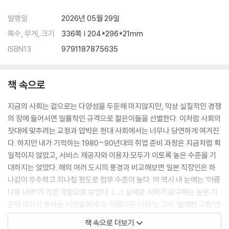
비의사소통에 최적화된 개인
발행일
2026년 05월 29일
다양한 존재 방식을 지키려면
문제로 느끼지 않는 것 자체가 문제
쪽수, 무게, 크기
336쪽 | 204*296*21mm
ISBN13
9791187875635
맺음말. 이 시대의 위화감 그리고 남겨진 질문들
주석
책 속으로
지금의 사회는 겉으로는 다양성을 두둔해 마지않지만, 막상 실질적인 경쟁
의 장에 들어서면 일률적인 규격으로 젊은이들을 선별한다. 이처럼 사회의
잣대에 맞추려는 교정과 압박은 현대 사회에서는 너무나 당연하게 여겨진
다. 하지만 내가 기억하는 1980~90년대의 취업 준비 과정은 지금처럼 획
일적이지 않았고, 서비스 제공자와 이용자 모두가 이토록 높은 수준을 기
대하지는 않았다. 해외 여러 도시의 풍경과 비교해보면 일본 직장인은 하
나같이 우수하고 지나칠 정도로 업무 수준이 높다. 이 역시 내 눈에는 ‘아름
다운 나라’가 가진 과함으로 보인다. (…) 실제로 사회가 요구하는 높은 기
준에 미치지 못하는 사람들에게 이 ‘아름다운 나라’는 그저 ‘불쾌한 고통’만
을 안겨줄 뿐이다. 현실에서도 그러한 원망 섞인 목소리가 익명 게시판과
책 속으로 더보기
엑스 곳곳에서 끊임없이 쏟아지고, 병원 정신과에서는 사회에 적응하지 못