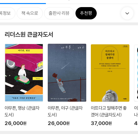
목정보
책 속으로
출판사 리뷰
추천평
리더스원 큰글자도서
아무튼, 명상 (큰글자
아무튼, 야구 (큰글자
아프다고 말해주면 좋
이
도서)
도서)
겠어 (큰글자도서)
나
26,000
26,000
37,000
4
원
원
원