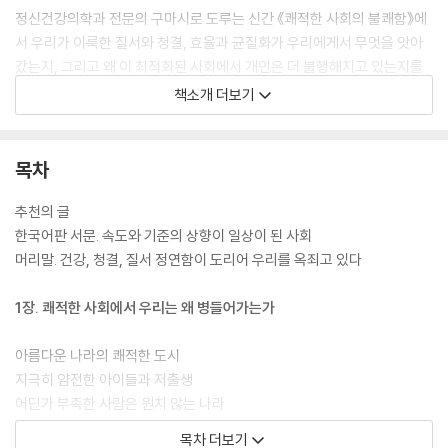
정신건강의학과 전문의 구마시로 도루는 신간 《쾌적한 사회의 불쾌함》에
서 우리가 이룩한 질서와 청결, 효율과 균질화가 우리에게서 무엇을 앗아
갔는지, 그리고 왜 이 최적화된 사회에서 개인은 더 불행해지고 있는지를
파헤친다. 이 책은 질서와 청결을 숭상하는 일본에서 출간 즉시 큰 반향을
책소개 더보기
일으켰으며, 서점인과 독자들이 그해 최고의 인문서에 수여하는 ‘기노쿠니
야 인문대상’(2021)을 받으며 화제를 모았다.
목차
현대 도시 시스템은 과거의 불편함으로부터 우리를 해방시켰지만, 동시에
개인을 억압하는 또 다른 힘으로 작동해왔다. 이제 현대인들은 무결점의
추천의 글
능숙하고 효율적인 인간이 되기 위해 끊임없이 스스로를 검열한다. 저자는
한국어판 서문. 속도와 기준의 상향이 일상이 된 사회
정신건강, 신체건강, 청결, 저출생, 공간 설계, 의사소통을 주요 키워드로,
머리말. 건강, 청결, 질서 정연함이 도리어 우리를 옥죄고 있다
현대 사회를 움직이는 가치들이 어떻게 개인을 ‘정상성’이라는 좁은 규격
안에 가두고, 그 기준에 미달하는 이들에게 부적격 낙인을 찍는지 날카롭
1장. 쾌적한 사회에서 우리는 왜 병들어가는가
게 짚어낸다. 이제 우리는, 과거라면 대수롭지 않게 넘겼을 일들에 일일이
신경을 곤두세우며, 필요 이상의 수치심과 죄책감, 열등감을 느낀다. 그 결
아름다운 나라의 쾌적한 도시
과 사회는 더 예민하고, 엄격하고, 편협해졌다.
지극히 얌전한 아이들과 저출생
어딘가 부족한 사람은 원치 않는 나라
저자는 “모두가 쾌적함에 취해 숨이 탁탁 막히는 현실을 자각하지 못하는
노동자에게 고도의 능력을 요구하는 사회
목차 더보기