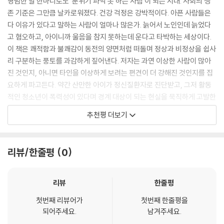
평범한 말 한마디로도 ‘분위기 파악 못 하는 사람’이 되는 시대. 사회의 생
되기 쉬운 상황이 온 것이다. (…) 정리를 못하는 사람, 산만한 사람, 분위
하는 사람’이라는 낙인이 찍히고 순식간에 비난의 대상이 된다. 도심 주택
존 기준은 그만큼 날카로워졌다. 건강 걱정은 강박적이다. 아픈 사람들은
기 파악에 서툰 사람, 예민하면서도 둔한 사람, 어딘가 남다르고 어딘가 불
가나 대단지 아파트 주변에서는 단정한 겉모습을 유지하지 않으면 경계의
다 이유가 있다고 말하는 사람이 얼마나 많은가. 늙어서 노인인데 늙었다
편한, 전형적인 화이트칼라의 직종이나 의사소통 중심 사회에 잘 어울리지
눈초리를 받는다. 우리가 합의한 정상성의 기준이 그만큼 협소하고 날카로
고 혐오하고, 아이니까 울음을 참지 못하는데 운다고 타박하는 세상이다.
않는 사람들. 다시 말해 전반적으로 능력치가 고도화된 사회의 속도를 따
워졌기 때문이다.
이 책은 쾌적함과 불쾌감이 동전의 양면처럼 떠돌며 정상과 비정상을 쉽사
라가지 못하는 이들을 설명할 만한 개념으로 발달장애는 마치 퍼즐의 남은
리 구분하는 풍토를 과감하게 짚어낸다. 저자는 과연 이상한 사람이 많아
한 조각처럼 빈틈에 꼭 들어맞았다. 그 결과 발달장애를 가진 당사자들도
저자는 청결과 질서, 효율과 균질화를 향한 압력이 강한 사회일수록, 즉 ‘쾌
진 것인지, 아니면 타인을 이상하게 보려는 편견이 더 강해진 것인지를 집
ADHD나 ASD를 직접 언급하게 되었고, 관련 책들이 서점 진열대를 가득
적함’이라는 미덕을 극단까지 밀어붙일수록 평범한 개인이 더 쉽게 문제적
요하게 파고든다. 약간 산만한 아이가 정신질환자로 진단받고, 그저 활동
메웠다.
존재로 분류되는 서늘한 현실을 고발한다. 그는 특히 현대인이 내세우는
적인 청소년이 폭력성이 있다며 경계 대상이 되는 현실을 묵직하게 고발한
--- p.69
‘불쾌해할 권리’에 주목한다. 내가 불편해지지 않기 위해 타인을 밀어내는
다. ‘사회적 청결’이라는 시대의 흐름이 오히려 차별과 혐오의 연료가 되고
추천평 더보기
이 권리는 결코 평등하게 행사되지 않는다. 그것은 대체로 더 힘 있고, 더
있음을 지적하는 저자의 목소리가, 속도와 기준이 과도하게 팽창된 한국
요즘 아이들은 반드시 예의 바르게 행동해야 한다. 초등학생만 되어도 학
건강하고, 더 생산적인 사람들에게만 허용되는 특권에 가깝다. 결국 쾌적
사회 곳곳에 스며들기를 희망한다.
교나 공원, 아동센터에서 어른들이 기대하는 대로 도덕적이고 비폭력적이
함을 향한 질주가 멈추지 않는 한, 우리는 모두 언제든 불쾌한 존재로 전락
며, 어디서나 튀지 않는 태도를 취한다. 그러나 모든 아이가 이런 고도화된
- 오찬호 (사회학자, 《납작한 말들》 저자)
리뷰/한줄평
0
해 배제될 수 있는 잠재적 위험군이다.
질서에 완벽히 적응할 수 있는 것은 아니다. 어른들이 기대하는 기준에 미
치지 못하는 아이들도 분명 있다. 이런 아이들이 질서 정연한 세계의 울타
개인의 자유와 공간을 최대한 존중하는 것이 미덕이 되고, 건강한 몸을 유
폭증하는 ADHD, 늘어나는 정신과 진단명
리뷰
한줄평
리 밖으로 밀려날 때, 현대의 부모나 교사가 대응하기 어려운 아이들을 다
지하는 것이 의무가 되었으며, 남에게 폐를 끼치지 않는 것이 가장 중요한
: ‘능숙한 인간’만을 허용하는 사회는 어떻게 개인을 환자로 만드는가
시 질서 안으로 돌려보내야 할 때, 다시 그들을 사회의 틀 안으로 되돌려놓
가치가 되었다. 이게 뭐가 문제냐고? 모두가 질서, 건강, 청결을 지키려고
첫번째 리뷰어가
첫번째 한줄평을
는 역할을 담당하는 곳이 오늘날의 의료와 복지 서비스인 것이다.
너무 많은 애를 쓴 결과, 어느덧 사회 전체가 필요 이상으로 예민해져버렸
되어주세요.
남겨주세요.
친절함과 빠른 일처리 능력은 이제 개인의 미덕이 아니라 사회가 요구하는
--- p.73
다. 법과 규칙으로 서로를 옭아매다 보니 삶의 자유도가 제한받는 좁은 삶