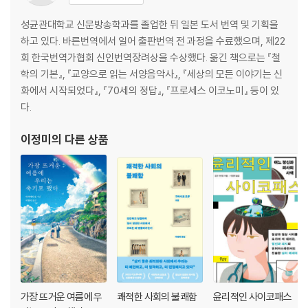
속박의 주체는 어떻게 바뀌었는가
성균관대학교 신문방송학과를 졸업한 뒤 일본 도서 번역 및 기획을
낮은 출생률은 필연적 결과
하고 있다. 바른번역에서 일어 출판번역 전 과정을 수료했으며, 제22
합리성을 좇는 사회에서 육아는 가능한가
회 한국번역가협회 신인번역장려상을 수상했다. 옮긴 책으로는 『철
학의 기본』, 『교양으로 읽는 서양음악사』, 『세상의 모든 이야기는 신
5장. 다양성을 지우는 표백의 논리
화에서 시작되었다』, 『70세의 정답』, 『프로세스 이코노미』 등이 있
다.
수상한 사람을 끝없이 경계하는 눈초리
어느샌가 사라져버린 노숙자들
이정미
의 다른 상품
청결하고 비폭력적인 다수, 불결하고 폭력적인 소수
‘귀여움’이 곧 정의가 된 현대 사회
언제부터 이렇게 청결하고 안전해졌을까
청결하고 안전한 사회를 만들기 위해 우리가 지운 것들
청결한 질서를 무조건 옹호하지는 못하는 이유
6장. 공간 설계는 어떻게 사람을 길들이는가
규율 훈련형 권력과 환경 관리형 권력
거대한 정신과 병동처럼 기능하는 도시, 도쿄
가장 뜨거운 여름에 우
쾌적한 사회의 불쾌함
윤리적인 사이코패스