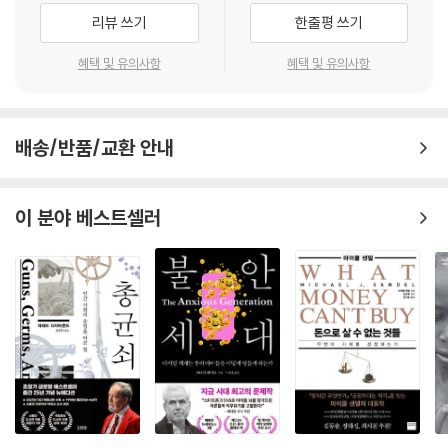
기본값이 되었다. 저자는 지나치게 업무 수준이 높고 고른 능력을 갖춘 사
을 살게 되었다. 안전한 사회가 될수록 안심은 되지 않는 아이러니가 일본
리뷰 쓰기
한줄평 쓰기
람만이 선호되는 일본 사회 풍경을 그리면서, 일본과 한국처럼 서비스 수
20세기 이후 건강한 육체는 경제적 효율성을 뒷받침하는 하나의 요소로
의 현재다. 한국도 예외는 아니다. 세상이 편리해질수록 불편을 느끼는 문
준이 높고 규격화된 곳일수록 개인은 언제나 밝은 표정과 효율적인 대응을
부각되었고, 동시에 아름다운 육체를 만들기 위해서는 화장품과 피부 관
혜택 및 유의사항
혜택 및 유의사항
턱은 낮아지고 우리는 점점 더 서로에게 엄격해진다. 이 책에는 그런 현대
강요받는다고 말한다. 문제는 이러한 ‘고성능의 기준’이 노동 현장을 넘어
리, 운동과 같은 필수적인 소비가 뒤따랐다. 많은 사람이 자신의 몸에 투자
사회에 대한 뼈 때리는 진단과 처방전이 담겨 있다.
대학입시와 취업, 일상적 인간관계에까지 확장되었다는 점이다. 겉으로는
하는 소비를 반복하며 이러한 통념과 습관을 더욱 공고히 했다. 이제 우리
다양성을 외치지만, 실제로는 일률적인 규격에 맞춰 자신을 교정하는 이들
- 하지현 (정신건강의학과 전문의)
는 건강하고 아름다운 육체를 유지해야 한다는 강박에서 벗어나기 어려워
만 살아남는 경쟁이 곳곳에서 펼쳐지는 것이다.
배송/반품/교환 안내
졌으며, 사회 또한 이 통념대로 점점 더 견고해지고 있다. 이처럼 복잡한 사
정과 소비, 개인주의 현상까지 들여다보면 더 이상 건강을 순수한 자연과
사회가 요구하는 정상성의 허들이 높아지면 그 기준에 미치지 못한 사람들
학적 개념으로만 대하기는 어렵다.
이 분야 베스트셀러
의 설 자리는 급격히 좁아진다. 일처리가 조금 느리거나, 성격이 내성적이
--- p.115
거나, 의사소통이 서툰 이들은 역량을 발휘할 기회조차 얻지 못한 채 눈에
띄지 않는 곳으로 밀려난다. 이 과정에서 발생하는 좌절과 불안은 결국 현
건강이 보편적 가치로서 점점 더 환대받는 반면, 질병과 죽음이 일상과 분
대인들을 정신건강의학과로 내몬다. 과거라면 조금 독특한 개성으로 받아
리되어간다면 우리는 병과 죽음을 내 삶의 일부로 인식하기 어렵다. 질병
들여졌을 특성들이, 이제는 반드시 교정해야 할 질병이 되어버린 것이다.
과 죽음이 비일상적인 것이 되면 우리는 점점 건강이라는 보편적 가치만을
좇으며 살게 된다. 반면 갑작스럽게 찾아오는 병과 죽음은 받아들이기 힘
저자는 폭증하는 ADHD(주의력결핍 과잉행동장애)와 ASD(자폐스펙트
든 체험이 되어 건강을 추구하는 행위는 마침내 강박으로 변하고 만다. 지
럼장애) 진단을 개인의 결함으로만 보지 않는다. 그는 이를 자본주의적 질
나치게 건강에 치우친 이런 생사관은 건강할 때는 행복하고 쾌적한 가치관
서와 고도화된 사회규범, 그리고 정신의료 시스템이 맞물려 만들어낸 구조
처럼 보이지만, 병이나 죽음을 전제로 한 삶의 방식을 취하는 데에는 아무
적 산물로 규정한다. 저자는 묻는다. 과연 이런 사회에 적응하지 못하는 개
런 도움이 되지 않는다.