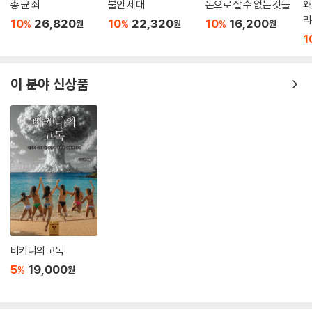
총 균 쇠
불안 세대
돈으로 살 수 없는 것들
왜
인이 문제인가, 아니면 ‘능숙하고 결함 없는 인간’만을 허용하는 엄격한 사
--- p.131
리
회가 이미 병든 것인가.
10
26,820
10
22,320
10
16,200
%
%
%
원
원
원
1
도쿄 같은 도시에서는 젊은이들이 아이를 낳지 않기로 하는 경제적이고 합
건강을 향한 강박, 눈앞에서 지워지는 질병과 죽음들
리적인 방향을 스스로 선택하고 있다. 개개인이 오늘날의 질서에 맞는 방
: 건강한 몸이 곧 우월함이 된 사회, 우리는 정말 안녕한가
이 분야 신상품
식으로 사고하고 행동한 결과, 도쿄와 그 주변 지역의 젊은 세대 상당수는
아이를 낳지 않기로 결정한다. 각 개인의 주체가 자본주의와 사회계약 논
오늘날 건강은 선택이 아닌 의무에 가깝다. 운동과 저속노화 식단, 건강위
리에 따라 열심히 살아온 덕분에 거리는 점점 늙어가고, 나라의 인구 또한
험인자를 점검하며, 노화를 늦추기 위해 아낌없이 투자하는 삶은 현대인의
지속적으로 감소하고 있다. 거시적으로 보자면 자본주의와 사회계약의 논
기본값이 되었다. 이제 흡연은 좁은 흡연 부스로 밀려나, 비정상적 행위로
리에 맞게 사는 삶이 오히려 그 기반을 무너뜨리고 있는 꼴이니 참으로 역
취급받고 있다. 인류 역사상 모두가 이토록 건강에 집착하는 시대는 없었
설적인 현상이 아닐 수 없다.
다. 건강은 이제 삶을 위한 수단을 넘어, 그 자체로 삶의 목적이 되어버렸
--- p.174
다. 그 결과 ‘건강한 개인’은 곧 ‘우월한 개인’으로 간주되기 시작했다. 반대
로 질병과 노쇠는 사회의 전면에서 철저히 배제된다. 중환자와 장기 돌봄
청결함이란 원래 상류 계급의 자기 과시로 시작해, 이후 중상류 계급의 사
이 필요한 이들은 병원과 요양시설이라는 의료 시스템 안으로 들어가 사회
회적 지위를 보여주는 특성이 되었다. 몸단장에 돈과 시간을 쓸 수 있는 사
공동체로부터 단절되고, 도시는 오직 건강하고 생산적인, 활력 있는 사람
람만이 청결함을 능숙하게 관리할 수 있었으며, 그러한 가정의 자녀만이
비키니의 고독
들만의 공간처럼 유지된다.
자연스럽게 체득할 수 있는 문화자본이기도 했다. 결국 청결은 애초부터
5
19,000
%
원
불평등에 뿌리를 둔, 부유할수록 쉽게 적응하고 가난할수록 애써야 하는
저자는 몸을 관리하는 일이 개인의 책임이자 능력으로 환원되는 순간, 건
질서였다. 그렇지 못하면 선 밖으로 밀려나는 것이다. 그러니 먹고살기 바
강은 효율성과 생산성을 중시하는 자본주의적 가치와 결합한다고 지적한