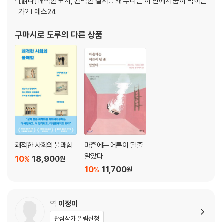
[읽다]
쾌적한 도시, 완벽한 질서… 왜 우리는 이 안에서 숨이 막히는
3장. 건강은 언제부터 모두의 의무가 되었나
가? | 예스24
흡연에 관대했던 과거 일본 사회
구마시로 도루
의 다른 상품
건강이라는 개념의 성립과 보편화
건강하고 늙지 않는 개인 = 우월한 개인
선과 악을 판가름하는 의료진
진단 기준을 움직이는 자본주의적 실용주의
오래 건강하게 사는 것이 미덕이 된 사회
점점 보이지 않게 된 병과 죽음
건강위험인자를 어디까지 피해야 안심할까
건강이 목적 자체가 된 우리는 진정 자유로운가
쾌적한 사회의 불쾌함
마흔에는 어른이 될 줄
4장. 리스크가 된 육아, 저출생이라는 귀결
알았다
10
18,900
%
원
10
11,700
%
원
끝이 보이지 않는 육아의 리스크
모든 아이는 동물로 태어난다
아이들에게까지 요구하는 고도의 질서
역
이정미
그 많던 골목대장과 불량아는 어디로 사라졌을까
관심작가 알림신청
육아의 비용과 책임은 오롯이 부모들에게