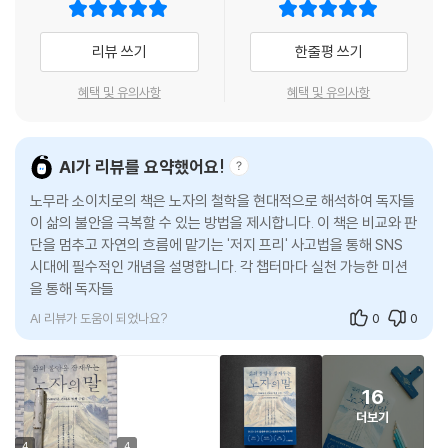
로 큰 의미는 없다. 상황이나 운의 흐름이 바뀌면 눈 깜짝할 새 변해버리기
노자의 사상을 잘 나타낸 말로 ‘유약겸하(柔弱謙下)’가 있습니다. ‘인간은
때문이다.
리뷰 쓰기
한줄평 쓰기
약해도 된다. 아니, 오히려 약한 인간이야말로 끈질기게 살아남는다’라는
_『도덕경』 2장
의미입니다.
혜택 및 유의사항
혜택 및 유의사항
--- p.174
노자는 매사를 일일이 판단하는 행위 자체가 무의미하다고 보았다. 판단은
기준을 전제로 하는데, 사람들이 기준으로 삼는 ‘가치’ 역시 비교에서 생겨
살다 보면 ‘미운 사람’, ‘거슬리는 사람’이 자꾸 눈에 들어올 때가 있습니다.
나는 개념일 뿐 절대적이지 않다는 이유에서다. 결국 세상의 기준에 무리
AI가 리뷰를 요약했어요!
이럴 때일수록 ‘미트 사고’를 떠올려야 합니다. 미트로 공을 받았다면 분노
하게 나를 맞출 필요도, 나의 기준을 타인에게 강요할 필요도 없다. 이는 인
에 차서 강하게 되돌려 주지 말고 부드럽게 던집니다. 그럼에도 재차 강속
노무라 소이치로의 책은 노자의 철학을 현대적으로 해석하여 독자들
위(人爲)를 멀리하고 무위(無爲)를 추구하는 것으로, 본연 그대로의 모
구가 날아온다면 이때는 옆으로 ‘뒹굴’ 하고 누워버립니다. 공을 받지 않습
이 삶의 불안을 극복할 수 있는 방법을 제시합니다. 이 책은 비교와 판
습대로 살아갈 것을 권하는 노자의 철학으로 연결된다. 노자는 이미 2500
단을 멈추고 자연의 흐름에 맡기는 '저지 프리' 사고법을 통해 SNS
니다. 시합에는 포기라는 선택지도 있는 법입니다.
년 전에 ‘나다운 삶’을 주장한 것이다.
시대에 필수적인 개념을 설명합니다. 각 챕터마다 실천 가능한 미션
--- p.201
을 통해 독자들이 일상에서 쉽게 적용할 수 있도록 돕고, 철학 입문서
정신과 전문의가 해설한
이자
2500년의 깊은 지혜를 만나다!
AI 리뷰가 도움이 되었나요?
0
0
35가지 삶의 고민에 대한
노자의 맞춤형 힌트를 한 권에
16
이 책의 저자인 노무라 소이치로 박사는 일본에서 우울증 명의로 불리는
더보기
인물이다. 『도덕경』을 접하고, ‘우울증 예방법과 치료법이 담긴 책이다’라