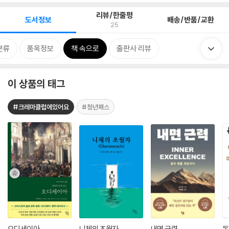
리뷰/한줄평
도서정보
배송/반품/교환
25
분류
품목정보
책 속으로
출판사 리뷰
이 상품의 태그
#크레마클럽에있어요
#청년패스
오디세이아
니체의 초월자
내면 근력
독