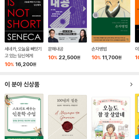
세네카, 오늘을 빼앗기
문해내공
손자병법
이
고 있는 당신에게
10
22,500
10
11,700
1
%
%
원
원
10
16,200
%
원
이 분야 신상품