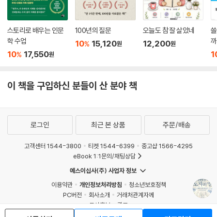
스토리로 배우는 인문
100년의 질문
오늘도 참 잘 살았네
쓸
학 수업
까
10
15,120
12,200
%
원
원
10
17,550
1
%
원
이 책을 구입하신 분들이 산 분야 책
로그인
최근 본 상품
주문/배송
고객센터 1544-3800
티켓 1544-6399
중고샵 1566-4295
eBook 1:1문의/채팅상담
예스이십사(주) 사업자 정보
이용약관
개인정보처리방침
청소년보호정책
PC버전
회사소개
거래처관계자께
도서홍보
광고