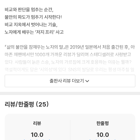
라’, ‘지금은 일단 참는 게 답이다’가 아닙니다. 정말 힘들 때는 ‘잠시 멈추어
비교와 판단을 멈추는 순간,
서서 폭풍이 지나가기를 기다리자. 그러다 보면 언젠가는 이 폭풍도 끝날
불안의 파도가 멈추기 시작한다!
것이다’라는 의미입니다.
비교 지옥에서 벗어나는 기술,
--- p.86
노자에게 배우는 ‘저지 프리’ 사고
나 대신 화장실에 가줄 수 있는 사람은 없듯이 나 말고 내 몸을 쉬게 해줄
『삶의 불안을 잠재우는 노자의 말』은 2019년 일본에서 처음 출간된 후, 아
사람은 어디에도 없습니다. ‘자기 몸’은 스스로가 쉬게 해야 합니다.
마존 재팬에서만 1000개 가까운 리뷰가 달리며 스테디셀러로 사랑받고
--- p.130
있다. 사람들이 늙은 스승, 노자의 가르침에 크게 호응하는 이유는 뭘까?
역설적이게도 답은 ‘시의성’에 있다. SNS의 발달로 우리는 평생 마주칠 일
‘당근은 길다’라는 말을 들으면 ‘뭐, 가늘고 길긴 하지’ 정도의 생각만 들 뿐
없는 타인의 삶까지 실시간으로 접하게 되었다. 누구나 쉽게 비교에 노출
출판사 리뷰 더보기
크게 와닿지는 않습니다. 그런데 ‘당근은 감자보다 길다’라는 말을 들으면
되는 환경에 ‘상대는 승자, 나는 패자’라는 식의 자의적 판단까지 더해지면
‘그건 맞지’라는 생각이 듭니다. ‘길고 짧음’도 ‘좋고 나쁨’도 ‘높고 낮음’도
삶은 불안과 고통의 연속일 수밖에 없다. 정신과 의사 노무라 소이치로 박
결국에는 비교 때문에 뚜렷해지는 개념입니다.
사는 비교 지옥에서 벗어나는 해법으로 ‘저지 프리(judge free)’ 사고를
리뷰/한줄평
25
--- p.145
제안한다. 저지 프리 사고는 모든 것에 우열을 매기는 판단을 의식적으로
멈추는 것으로, 노자 사상에서 착안했다.
우리는 ‘눈에 보이는 결과’에 연연합니다. 그러나 정말 중요한 것은 ‘눈에
리뷰
한줄평
보이는 형태’로 완성되지 않습니다.
‘아름답다, 추하다’, ‘옳다, 그르다’, ‘공부를 잘한다, 못한다’, ‘지위가 높다,
10.0
10.0
--- p.165
낮다’ 등 이 모든 것들은 타인이 있음으로써 성립한다. 상대적인 가치이므