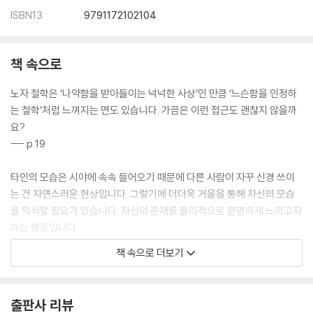
ISBN13
9791172102104
책 속으로
노자 철학은 ‘나약함을 받아들이는 넉넉한 사상’인 만큼 ‘느슨함을 인정하
는 철학’처럼 느껴지는 면도 있습니다. 가끔은 이런 접근도 괜찮지 않을까
요?
--- p.19
타인의 모습은 시야에 속속 들어오기 때문에 다른 사람이 자꾸 신경 쓰이
는 건 자연스러운 현상입니다. 그렇기에 더더욱 거울을 통해 자신의 모습
을 의식할 필요가 있습니다. 자신의 존재를 물리적으로 분명하게 느끼고자
하는 행동입니다.
--- p.73
책 속으로 더보기
밝아오지 않는 밤은 없듯 그치지 않는 비는 없다. 다들 한 번쯤은 들어본 말
이겠지요. 이 말을 듣고 ‘의도는 알겠지만 지금 당장 힘들어’라고 받아치고
출판사 리뷰
싶어지는 마음도 이해됩니다. 그러나 이 말의 의미는 ‘그러니 꾹 참고 견뎌