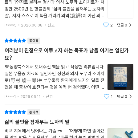
와 무리가 어느새 기본값이 된 삶이 좀 더 가벼워질 수 있도록 우리에게 힌
* 출판사로부터 도서를 제공받았습니다일본의 우울증 치
료의 1인자로 불리는 정신과 의사 노무라 소이치로가 처
트가 될 만한 노자의 말을 선별해 친절하게 풀어 쓴 결과물이다. 노자 사상
방한 2500년 된 항불안제 『삶의 불안을 잠재우는 노자의
입문서로, 삶의 지침서로, 마음 수련서로 이보다 좋은 선택이 있을까.
말』. 저자 스스로 이 책을 가리켜 의역(意譯)이 아닌 의역
(醫譯)이라 표현한 점이 핵심입니다. 철학자나 동양사상
l****5
2026.06.08.
신고
2
댓글
0
연구자가 아닌, 매일 환자의 언어를 듣는 정신과 의사의
눈으로 《도덕경》을 해석했습니다. 치유의
종이책
여러분이 진정으로 이루고자 하는 목표가 남을 이기는 일인가
요?
💙동양북스에서 보내주신 책을 읽고 작성한 리뷰입니다.
일본 우울증 치료의 일인자인 정신과 의사 노무라 소이치
로(野村 総一郎)는 #우울증 환자에게 노자의 말을 전
했을 때 증상이 호전되는 것을 여러 번 경험했다. 어떤 환
자는 눈물을 흘리기도 했다. 이런 경험이 쌓여 탄생한 책
l****1
2026.06.11.
신고
1
댓글
0
이 『삶의 불안을 잠재우는 노자의 말』이다. 인상 깊었던
내용을 중심으로, 각 장별로 정리해 보았다.1
종이책
삶의 불안을 잠재우는 노자의 말
비교 지옥에서 벗어나는 기술 🗝⠀⠀'어떻게 하면 좋아요