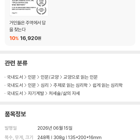
나가며
참고문헌
거인들은 주역에서 답
을 찾는다
10
16,920
%
원
관련 분류
국내도서
인문
인문/교양
교양으로 읽는 인문
국내도서
인문
심리
주제로 읽는 심리학
쉽게 읽는 심리학
국내도서
자기계발
처세술/삶의 자세
품목정보
발행일
2026년 06월 15일
쪽수, 무게, 크기
248쪽 | 308g | 135*200*16mm