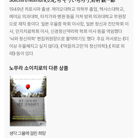
Soichiro Nomura,のむら そういちろう,野村 銃一郞
마음이 들떠서 주체가 안 된다면: 나무뿌리 사고
1949년 히로시마 출생. 게이오대학교 의학부 졸업, 텍사스대학교,
주변과 맞추려 할수록 겉도는 것 같다면: 안경다리 사고
메이요 의과대학, 타치가와 병원 등을 거쳐 방위 의과대학교 부원장
자신을 갈아 넣듯 일하고 있다면: 유령 사고
으로 재직 중이다. 일본 우울증 학회 이사장, 일본 정신과 진단학회 이
헌신의 대가가 없어 허무하다면: 반려묘 사고
사, 인지치료학회 이사, 신경정신약리학 학회 이사 등을 역임했다.
사회에 적응하지 못해 고통스럽다면: 나팔바지 사고
‘뇌와 정신의학’ 편집위원장으로 활약하기도 했다. 주요 저서로는 《더
화려한 과거를 붙잡고 싶어진다면: 밀짚모자 사고
이상 우울해지고 싶지 않다》, 《‘마음의고민’의 정신의학》,《 피로 외
일상조차 버겁다고 느낀다면: 화장실 사고
래》 등이 있다.
WORK2 일찌감치 문제점을 깨닫는 화장실 미션
노무라 소이치로
의 다른 상품
3장 자기혐오에 빠졌을 때 유용한 처방전
딱히 이룬 게 없다는 생각이 든다면: 다시마 사고
남과 비교하다 비참한 마음이 든다면: 동상 사고
분노를 쏟아내는 내 모습이 후회된다면: 스푼 사고
시간을 낭비한 것 같아 초조하다면: 해먹 사고
말주변이 없어서 위축된다면: 트럭 사고
나이만 먹고 뒤처졌다고 느낀다면: 지구 사고
배움이 짧다는 생각에 부끄럽다면: 0점 사고
생각 그물에 걸린 희망