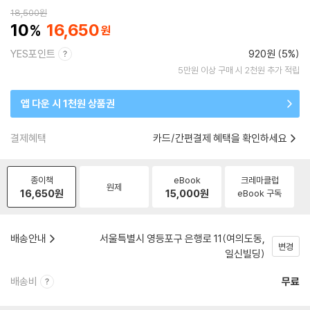
18,500
원
10
16,650
YES포인트
920원 (5%)
5만원 이상 구매 시 2천원 추가 적립
앱 다운 시 1천원 상품권
결제혜택
카드/간편결제 혜택을 확인하세요
종이책
eBook
크레마클럽
원제
16,650
원
15,000
원
eBook 구독
배송안내
서울특별시 영등포구 은행로 11(여의도동,
변경
일신빌딩)
배송비
무료