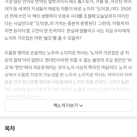
가장 많은 언어로 번역된 철학서이자 레프 톨스토이, 카를 융, 마르틴 하이
데거 등 세계적 지성들이 매료된 작품이 바로 노자의 『도덕경』이다. 2500
년 전에 쓰인 이 책의 생명력이 국경과 시대를 초월해 오늘날까지 이어진
다는 사실만으로 『도덕경』의 가치는 충분히 증명된다. 그런데, 이렇게 따
지면 읽어야 할 고전이 한 트럭이다. 현실에 발붙이고 사는 지금 우리에게
노자의 가르침은 어떤 ‘쓸모’를 줄 수 있을까?
우울증 명의로 손꼽히는 노무라 소이치로 박사는 ‘노자의 가르침은 곧 치
유의 철학’이라 말한다. 현대인이라면 피할 수 없는 불안의 주요 원인인 ‘비
교’와 ‘판단’에서 자유로워지는 것이 노자 사상의 뿌리인 까닭이다. 노자 사
상에서 우울증 치료의 가능성을 본 노무라 소이치로 박사는 저마다의 어려
움을 안고 정신과를 찾아온 사람들에게 노자의 말을 건넸다. 그리고 놀랍
게도 의학적 접근이 통하지 않던 환자가 눈물을 터뜨리고 증상이 호전되는
일이 반복해 일어났다.
책소개 더보기
사실 진료실 밖에서도 많은 이들이 매일같이 작은 전투를 치르고 있다. 비
교 속에서 스스로의 가치를 끊임없이 증명하고, 남들보다 뒤처질까 무리하
는 삶이 일상이 되었다. 반세기 가까이 정신과 의사로 전념해 온 노무라 소
목차
이치로 박사는 마음에 약이 되는 노자의 말을 ‘처방’하는 심정으로 『삶의