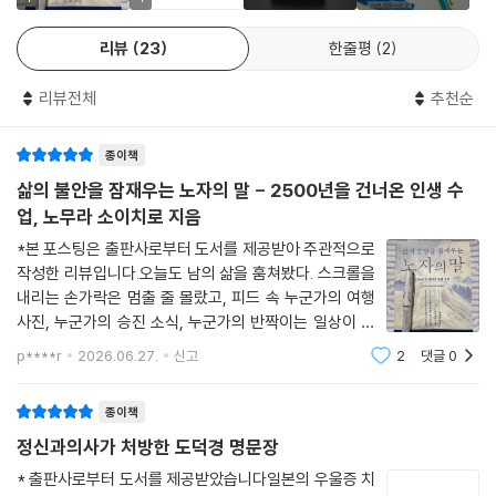
는 느낌을 받았다고 한다. 이를 계기로 심리 상담 중 노자의 말을 소개하기
4
4
시작했으며, 현장에서 다수의 치료 효과를 확인한 뒤 노자 사상을 접목해
리뷰
23
한줄평
2
상담을 진행하고 있다.
리뷰전체
추천순
기존에 출간된 여러 노자 도서들과 『삶의 불안을 잠재우는 노자의 말』의
차이점이 여기에 있다. 『도덕경』 전체를 강의하듯 설명하는 구성이 아니
종이책
라, 살면서 누구나 할 법한 고민에 딱 맞는 노자의 말을 골라 처방하는 식으
로 접근한 것이다. 예를 들어, 갈등 상황마다 감정을 조절하지 못하고 후회
삶의 불안을 잠재우는 노자의 말 - 2500년을 건너온 인생 수
하길 반복하는 사람에게는 “잘 싸우는 자는 분노하지 않는다. 잘 이기는 자
업, 노무라 소이치로 지음
는 맞서지 않는다.”라는 『도덕경』 68장의 구절을 들려준다. 그리고 노자의
*본 포스팅은 출판사로부터 도서를 제공받아 주관적으로
말이 그저 좋은 소리로 그치지 않게 일상에서 따라 할 수 있는 구체적 사고
작성한 리뷰입니다.오늘도 남의 삶을 훔쳐봤다. 스크롤을
법도 함께 제시한다. ‘노자라면 이런 상황에서 이렇게 생각했을 겁니다’ 하
내리는 손가락은 멈출 줄 몰랐고, 피드 속 누군가의 여행
고 예시를 보여주는 것이다. 모두가 알고 있듯, 우리가 하는 ‘생각’이 ‘행
사진, 누군가의 승진 소식, 누군가의 반짝이는 일상이 내
동’을 결정하기 때문이다.
화면을 채웠다. 보지 않으면 그만인 것을, 나는 기어이 보
p****r
2026.06.27.
신고
2
댓글
0
고야 만다. 그리고 어김없이, 조용 한 패배감 하나를 가슴
어딘가에 슬쩍 집어넣는다. 이상한 일
노무라 소이치로 박사는 동양 사상이나 철학을 연구하는 학자는 아니다.
종이책
의역(意譯)이 아닌 의역(醫譯)을 했다고 스스로 밝혔을 만큼, 정신과 의
정신과의사가 처방한 도덕경 명문장
사의 관점에서 현시대의 필요에 맞춰 노자 사상을 해설했다. 이 책은 비교