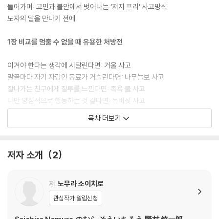
불안을 잠재우는 노자의 말』을 집필했다. 삶의 방향을 잃고 슬럼프에 빠진
들어가며: 고민과 불안에서 벗어나는 ‘저지 프리’ 사고방식
분, 자기 변화를 강조하며 채찍질하는 철학서와 심리서에 괴리감을 느끼는
노자의 말을 만나기 전에
분, 노자 사상이 궁금하지만 『도덕경』을 바로 읽기에는 부담스러운 분들에
게 이 책을 추천한다.
1장 비교를 멈출 수 없을 때 유용한 처방전
이겨야 한다는 생각에 시달린다면: 거울 사고
말끝마다 자기 자랑인 동료가 거슬린다면: 나무늘보 사고
잘나가는 친구에게 질투를 느낀다면: 족욕 물 사고
나만 양심적으로 행동하는 것 같다면: 독버섯 사고
주변 사람들이 어리석게 보인다면: 카멜레온 사고
목차 더보기
스스로가 쓸모없게 느껴진다면: 그릇 사고
나만 좁은 세상에 있다는 생각이 든다면: 발바닥 사고
아는 게 없어 보일까 걱정된다면: 마스크 사고
저자 소개
2
WORK1 남이 아닌 나에게 집중할 수 있는 거울 미션
2장 나도 모르게 무리했을 때 유용한 처방전
저
노무라 소이치로
관심작가 알림신청
노력해도 결과가 없어 초조하다면: 시계 사고
끝이 보이지 않아 괴롭다면: 우산 사고