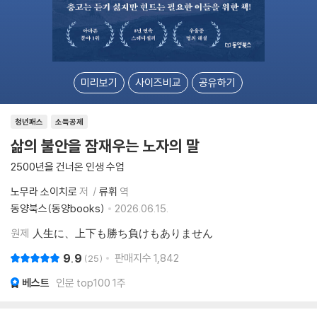
미리보기
사이즈비교
공유하기
청년패스
소득공제
삶의 불안을 잠재우는 노자의 말
2500년을 건너온 인생 수업
노무라 소이치로
저
류휘
역
동양북스(동양books)
2026.06.15.
원제
人生に、上下も勝ち負けもありません
9.9
판매지수
1,842
25
베스트
인문 top100 1주