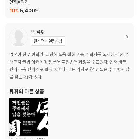
강한 척하는 스스로가 한심하다면: 양초 사고
건져올리기
자신감 없는 자신이 싫다면: 양털 사고
10
5,400
%
원
WORK3 분노를 조절할 수 있는 스푼 미션
4장 일이 잘 풀리지 않을 때 유용한 처방전
역
류휘
관심작가 알림신청
약해서 무시당한다고 느낀다면: 물 사고
인정받지 못한다는 생각이 든다면: 태양 사고
일본어 전문 번역가. 다양한 책을 접하고 좋은 역서를 독자에게 전달
미워하는 마음이 사라지지 않는다면: 미트 사고
하고자 글밥 아카데미 일본어 출판번역 과정을 수료했다. 현재 바른
불운한 인생에 절망감을 느낀다면: 백설기 사고
번역 소속 번역가로 활동 중이다. 대표 역서로 《거인들은 주역에서 답
화려한 과거에서 벗어나기 힘들다면: 대나무 사고
을 찾는다》가 있다.
기대가 번번이 무너진다면: 데루테루보즈 사고
삶의 의미도 보람도 못 찾겠다면: 바람개비 사고
류휘
의 다른 상품
지금 있는 곳이 마음에 들지 않는다면: 툇마루 사고
무엇을 해도 공허하다면: 흑백 영화 사고
WORK4 부정적인 생각에서 해방되는 물 미션
WORK5 소소한 행복을 실감할 수 있는 백설기 미션
불안을 잠재우는 문구 23