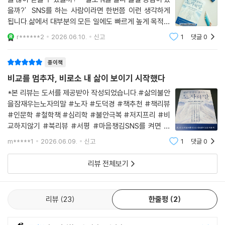
를 많이 받을 수 있을까?'⠀'팔로워를 빨리 늘릴 방법이 있
을까?'⠀SNS를 하는 사람이라면 한번쯤 이런 생각하게
됩니다.삶에서 대부분의 모든 일에도 빠르게 높게 목적지
를 향해 달려만 가죠.⠀📖 ⠀"요령이 좋은 사람은 약간만
r******2
2026.06.10.
신고
1
댓글
0
노력해도 ⠀결과가 바로 나오지만,⠀아무리 노력해도 결
과가 나오기까지 ⠀상당한 시간이 필요한
종이책
비교를 멈추자, 비로소 내 삶이 보이기 시작했다
*본 리뷰는 도서를 제공받아 작성되었습니다.#삶의불안
을잠재우는노자의말 #노자 #도덕경 #책추천 #책리뷰
#인문학 #철학책 #심리학 #불안극복 #저지프리 #비
교하지않기 #북리뷰 #서평 #마음챙김SNS를 켜면 누
군가는 성공했고, 누군가는 여행을 떠났고, 누군가는 더
m*****1
2026.06.09.
신고
1
댓글
0
행복해 보인다. 우리는 매일 비교하고, 판단하고, 스스로
를 평가하며 살아간다. 삶의 불안을 잠재우는 노자의 》은
리뷰 전체보기
바로
리뷰
23
한줄평
2